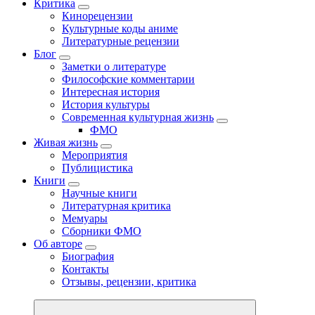
Критика
Кинорецензии
Культурные коды аниме
Литературные рецензии
Блог
Заметки о литературе
Философские комментарии
Интересная история
История культуры
Современная культурная жизнь
ФМО
Живая жизнь
Мероприятия
Публицистика
Книги
Научные книги
Литературная критика
Мемуары
Сборники ФМО
Об авторе
Биография
Контакты
Отзывы, рецензии, критика