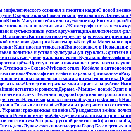
ы мифологического сознания в понятии нации
О новой военно
 души Свидригайлова
Тимошенко и революция в Латинской 
ров
Bloody Mary: коктейль или глумление над Богоматерью?
Г
тве: познавать или воспитывать?
Катастрофы не то, чем кажу
ный и субъективный успех аргументации
Аналитическая фило
в «Иллюзионе»
Контингентное сущее, иерархические причины 
нской империи» Дмитрия Кантемира
«Кто убил Маленького пр
ения: Кант против теократии
Импрессионизм в Нормандии: 
ьная политика и устная культура
«Буй-тур блюз»: фэнтези в
ский язык как универсальный
Сергий Булгаков: философия по
россия грёз»
«Преступление и наказание»: результаты научно
о Луганска в «Северо-Муйских огнях»
Каббала и антрополог
позитивизма
Философские зомби и парадокс физикализма
Разу
длинные волны европейского милитаризма
Геополитика Цымб
делать зло
«Четвертая стража»: милитаристы на рубеже Имп
йший детектив и родители
Дорама «Мышь»: новый Эдип и н
итический аспект
Весенний подарок
Городская антропология 
для героя»
Наука и мораль в советской культуре
Философ Нина
ртон и Гоголь о силе слабых
Время и пространство в стихотво
я, Украина: гражданская ли война?
Гражданская война: полит
дерн и Римская империя
Обсуждение шаманизма и христианс
ив гностицизма
Риторика русской религиозной философии
Ра
Отель дель Луна»: сказки постмодерна
Город Бессмертных и 