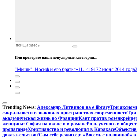
Поиск:
Или проверьте наши популярные категории...
"Мышь"
«Иосиф и его братья»
11.14
1917
2 июня 2014 года
Trending News:
Александр Литвинов на e-library
Три аксиом
сакральности в знаковых пространствах современности
Три
академическая жизнь во Франции
Кант против розенкрейце
женщина: София на иконе и в романе
Роль ученого в общес
пропаганде
Христианство и революция в Каракасе
Объектив
доказательство?
Сам себе режиссер: «Восемь с половиной» 