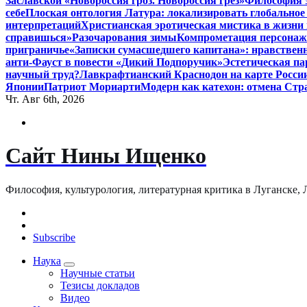
Заславской «Новороссия гроз. Новороссия грёз»
Философия э
себе
Плоская онтология Латура: локализировать глобальное
интерпретаций
Христианская эротическая мистика в жизни 
справишься»
Разочарования зимы
Компрометация персонажа
приграничье
«Записки сумасшедшего капитана»: нравственн
анти-Фауст в повести «Дикий Подпоручик»
Эстетическая па
научный труд?
Лавкрафтианский Краснодон на карте Росси
Японии
Патриот Мориарти
Модерн как катехон: отмена Стр
Чт. Авг 6th, 2026
Сайт Нины Ищенко
Философия, культурология, литературная критика в Луганске, ЛНР
Subscribe
Наука
Научные статьи
Тезисы докладов
Видео