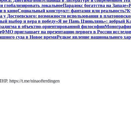
роса: Диотима-воительница в литературе и современном теа
 и глобализировать локальное
Парадокс богатства на Западе
«Р
и в кино
Социальный конструкт: фантазия или реальность?
К
 у Достоевского: возможности использования в платоновск
ый выбор и вера в победу
«Я не Пань Цзиньлянь»: добрый Ка
радигма в объектно-ориентированной философии
Монография 
и
ФМО приглашает на презентацию первого в России исследов
ашного суда в Новое время
Редкое явление национального ха
. https://t.me/ninaofterdingen