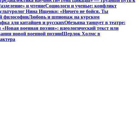
тре
Диалектика научности
«Тень Цикады» — трудный путь к
азделение» и чтение
Социологи и ученые: конфликт
ультуролог Нина Ищенко: «Ничего не бойся. Ты
ой философии
Любовь и шпионаж на курском
фка для китайцев и русских
Обезьяна танцует в театре:
«Новая военная поэзия»: идеологический текст или
ания новой военной поэзии
Шерлок Холмс в
рактера