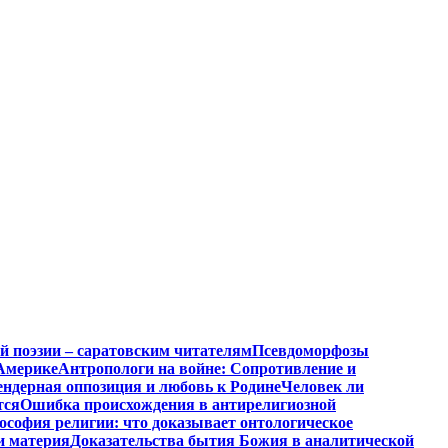
й поэзии – саратовским читателям
Псевдоморфозы
Америке
Антропологи на войне: Сопротивление и
ендерная оппозиция и любовь к Родине
Человек ли
тся
Ошибка происхождения в антирелигиозной
софия религии: что доказывает онтологическое
и материя
Доказательства бытия Божия в аналитической