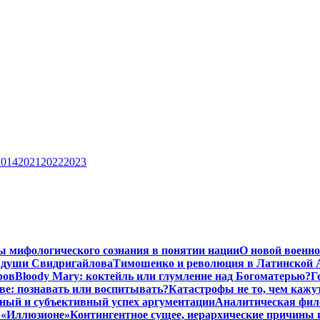
2014
2021
2022
2023
ы мифологического сознания в понятии нации
О новой военно
 души Свидригайлова
Тимошенко и революция в Латинской 
ров
Bloody Mary: коктейль или глумление над Богоматерью?
Г
тве: познавать или воспитывать?
Катастрофы не то, чем кажу
ный и субъективный успех аргументации
Аналитическая фило
в «Иллюзионе»
Контингентное сущее, иерархические причины 