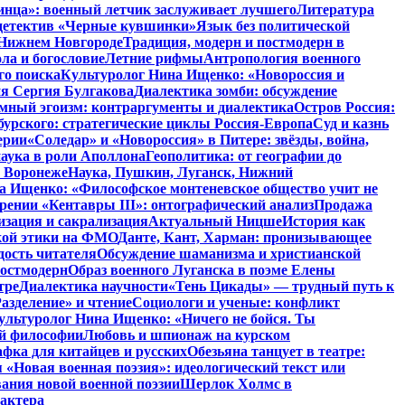
инца»: военный летчик заслуживает лучшего
Литература
детектив «Черные кувшинки»
Язык без политической
 Нижнем Новгороде
Традиция, модерн и постмодерн в
ла и богословие
Летние рифмы
Антропология военного
го поиска
Культуролог Нина Ищенко: «Новороссия и
ия Сергия Булгакова
Диалектика зомби: обсуждение
мный эгоизм: контраргументы и диалектика
Остров Россия:
урского: стратегические циклы Россия-Европа
Суд и казнь
ерии
«Соледар» и «Новороссия» в Питере: звёзды, война,
аука в роли Аполлона
Геополитика: от географии до
в Воронеже
Наука, Пушкин, Луганск, Нижний
 Ищенко: «Философское монтеневское общество учит не
рении «Кентавры III»: онтографический анализ
Продажа
изация и сакрализация
Актуальный Ницше
История как
кой этики на ФМО
Данте, Кант, Харман: пронизывающее
дость читателя
Обсуждение шаманизма и христианской
постмодерн
Образ военного Луганска в поэме Елены
тре
Диалектика научности
«Тень Цикады» — трудный путь к
азделение» и чтение
Социологи и ученые: конфликт
ультуролог Нина Ищенко: «Ничего не бойся. Ты
ой философии
Любовь и шпионаж на курском
фка для китайцев и русских
Обезьяна танцует в театре:
«Новая военная поэзия»: идеологический текст или
ания новой военной поэзии
Шерлок Холмс в
рактера