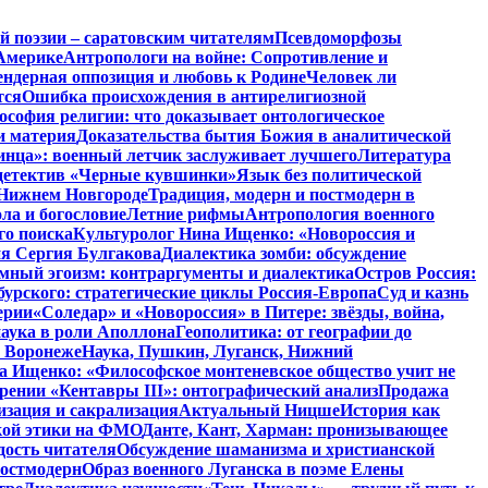
й поэзии – саратовским читателям
Псевдоморфозы
Америке
Антропологи на войне: Сопротивление и
ендерная оппозиция и любовь к Родине
Человек ли
тся
Ошибка происхождения в антирелигиозной
софия религии: что доказывает онтологическое
и материя
Доказательства бытия Божия в аналитической
инца»: военный летчик заслуживает лучшего
Литература
детектив «Черные кувшинки»
Язык без политической
 Нижнем Новгороде
Традиция, модерн и постмодерн в
ла и богословие
Летние рифмы
Антропология военного
го поиска
Культуролог Нина Ищенко: «Новороссия и
ия Сергия Булгакова
Диалектика зомби: обсуждение
мный эгоизм: контраргументы и диалектика
Остров Россия:
урского: стратегические циклы Россия-Европа
Суд и казнь
ерии
«Соледар» и «Новороссия» в Питере: звёзды, война,
аука в роли Аполлона
Геополитика: от географии до
в Воронеже
Наука, Пушкин, Луганск, Нижний
 Ищенко: «Философское монтеневское общество учит не
рении «Кентавры III»: онтографический анализ
Продажа
изация и сакрализация
Актуальный Ницше
История как
кой этики на ФМО
Данте, Кант, Харман: пронизывающее
дость читателя
Обсуждение шаманизма и христианской
постмодерн
Образ военного Луганска в поэме Елены