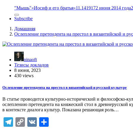
"Мышь"
«Иосиф и его братья»
11.14
1917
2 июня 2014 года
Subscribe
Домашняя
Ослепление претендента на престол в византийской и рус
ninaoft
Тезисы докладов
8 июня, 2023
430 views
Ослепление претендента на престол в византийской и русской культуре
В статье проводится культурно-исторический и философско-ку
ослеплению претендента на княжеский стол в древнерусской к
в контексте диалога культур. Показана решающая роль…
Telegram
Copy
VK
Отправить
Link