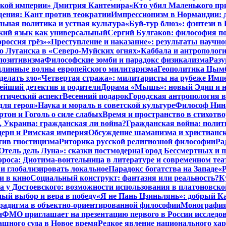
нской империи» Дмитрия Кантемира
«Кто убил Маленького пр
ения: Кант против теократии
Импрессионизм в Нормандии: 
ьная политика и устная культура
«Буй-тур блюз»: фэнтези в
ский язык как универсальный
Сергий Булгаков: философия по
россия грёз»
«Преступление и наказание»: результаты научно
о Луганска в «Северо-Муйских огнях»
Каббала и антрополог
позитивизма
Философские зомби и парадокс физикализма
Разу
длинные волны европейского милитаризма
Геополитика Цымб
делать зло
«Четвертая стража»: милитаристы на рубеже Имп
йший детектив и родители
Дорама «Мышь»: новый Эдип и н
итический аспект
Весенний подарок
Городская антропология 
для героя»
Наука и мораль в советской культуре
Философ Нина
ртон и Гоголь о силе слабых
Время и пространство в стихотво
я, Украина: гражданская ли война?
Гражданская война: полит
дерн и Римская империя
Обсуждение шаманизма и христианс
ив гностицизма
Риторика русской религиозной философии
Ра
Отель дель Луна»: сказки постмодерна
Город Бессмертных и 
роса: Диотима-воительница в литературе и современном теа
 и глобализировать локальное
Парадокс богатства на Западе
«Р
и в кино
Социальный конструкт: фантазия или реальность?
К
 у Достоевского: возможности использования в платоновск
ый выбор и вера в победу
«Я не Пань Цзиньлянь»: добрый Ка
радигма в объектно-ориентированной философии
Монография 
и
ФМО приглашает на презентацию первого в России исследов
ашного суда в Новое время
Редкое явление национального ха