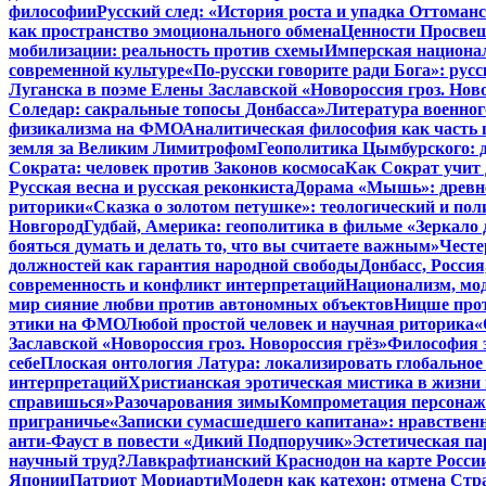
философии
Русский след: «История роста и упадка Оттома
как пространство эмоционального обмена
Ценности Просвещ
мобилизации: реальность против схемы
Имперская национал
современной культуре
«По-русски говорите ради Бога»: рус
Луганска в поэме Елены Заславской «Новороссия гроз. Ново
Соледар: сакральные топосы Донбасса»
Литература военног
физикализма на ФМО
Аналитическая философия как часть 
земля за Великим Лимитрофом
Геополитика Цымбурского: 
Сократа: человек против Законов космоса
Как Сократ учит 
Русская весна и русская реконкиста
Дорама «Мышь»: древне
риторики
«Сказка о золотом петушке»: теологический и пол
Новгород
Гудбай, Америка: геополитика в фильме «Зеркало 
бояться думать и делать то, что вы считаете важным»
Честе
должностей как гарантия народной свободы
Донбасс, Росси
современность и конфликт интерпретаций
Национализм, мо
мир сияние любви против автономных объектов
Ницше прот
этики на ФМО
Любой простой человек и научная риторика
«
Заславской «Новороссия гроз. Новороссия грёз»
Философия э
себе
Плоская онтология Латура: локализировать глобальное
интерпретаций
Христианская эротическая мистика в жизни 
справишься»
Разочарования зимы
Компрометация персонажа
приграничье
«Записки сумасшедшего капитана»: нравственн
анти-Фауст в повести «Дикий Подпоручик»
Эстетическая па
научный труд?
Лавкрафтианский Краснодон на карте Росси
Японии
Патриот Мориарти
Модерн как катехон: отмена Стр