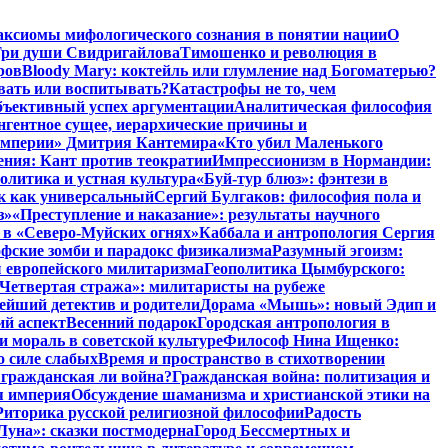
аксиомы мифологического сознания в понятии нации
О
ри души Свидригайлова
Тимошенко и революция в
ров
Bloody Mary: коктейль или глумление над Богоматерью?
авать или воспитывать?
Катастрофы не то, чем
бъективный успех аргументации
Аналитическая философия
нгентное сущее, иерархические причины и
 империи» Дмитрия Кантемира
«Кто убил Маленького
ния: Кант против теократии
Импрессионизм в Нормандии:
олитика и устная культура
«Буй-тур блюз»: фэнтези в
ык как универсальный
Сергий Булгаков: философия пола и
з»
«Преступление и наказание»: результаты научного
 в «Северо-Муйских огнях»
Каббала и антропология Сергия
фские зомби и парадокс физикализма
Разумный эгоизм:
 европейского милитаризма
Геополитика Цымбурского:
Четвертая стража»: милитаристы на рубеже
йший детектив и родители
Дорама «Мышь»: новый Эдип и
ий аспект
Весенний подарок
Городская антропология в
и мораль в советской культуре
Философ Нина Ищенко:
о силе слабых
Время и пространство в стихотворении
: гражданская ли война?
Гражданская война: политизация и
я империя
Обсуждение шаманизма и христианской этики на
Риторика русской религиозной философии
Радость
Луна»: сказки постмодерна
Город Бессмертных и