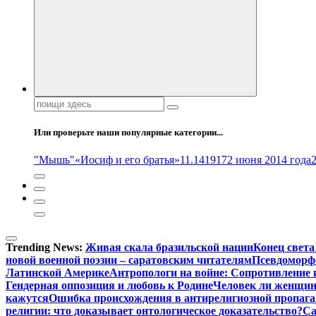
Поиск:
Или проверьте наши популярные категории...
"Мышь"
«Иосиф и его братья»
11.14
1917
2 июня 2014 года
Trending News:
Живая скала бразильской нации
Конец света
новой военной поэзии – саратовским читателям
Псевдоморфо
Латинской Америке
Антропологи на войне: Сопротивление 
Гендерная оппозиция и любовь к Родине
Человек ли женщина
кажутся
Ошибка происхождения в антирелигиозной пропага
религии: что доказывает онтологическое доказательство?
Са