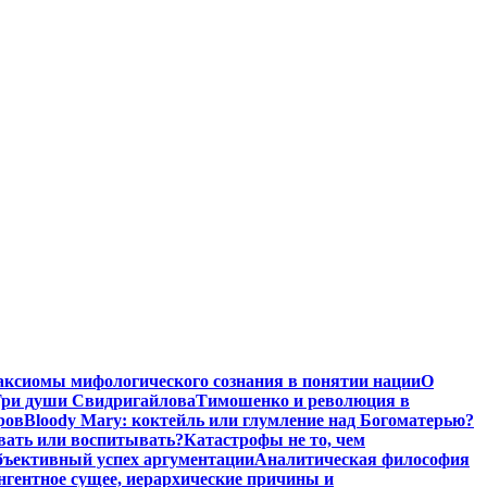
аксиомы мифологического сознания в понятии нации
О
ри души Свидригайлова
Тимошенко и революция в
ров
Bloody Mary: коктейль или глумление над Богоматерью?
авать или воспитывать?
Катастрофы не то, чем
бъективный успех аргументации
Аналитическая философия
нгентное сущее, иерархические причины и