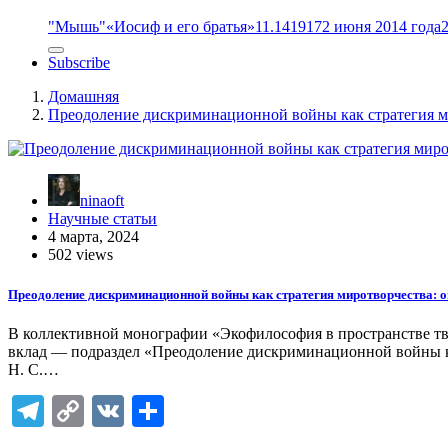
"Мышь"
«Иосиф и его братья»
11.14
1917
2 июня 2014 года
Subscribe
Домашняя
Преодоление дискриминационной войны как стратегия м
ninaoft
Научные статьи
4 марта, 2024
502 views
Преодоление дискриминационной войны как стратегия миротворчества: 
В коллективной монографии «Экофилософия в пространстве тво
вклад — подраздел «Преодоление дискриминационной войны ка
Н. С.…
Telegram
Copy
VK
Отправить
Link