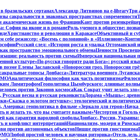
 в бразильских сертанах
Александр Литвинов на e-library
Три 
зы сакральности в знаковых пространствах современности
Т
и академическая жизнь во Франции
Кант против розенкрейце
: София на иконе и в романе
Роль ученого в обществе: позн
нде
Христианство и революция в Каракасе
Объективный и су
м себе режиссер: «Восемь с половиной» в «Иллюзионе»
Конти
лософии
Русский след: «История роста и упадка Оттоманской
как пространство эмоционального обмена
Ценности Просвеще
изации: реальность против схемы
Имперская национальная п
менной культуре
«По-русски говорите ради Бога»: русский яз
в поэме Елены Заславской «Новороссия гроз. Новороссия грё
 сакральные топосы Донбасса»
Литература военного Луганска
 ФМО
Аналитическая философия как часть позитивизма
Филосо
ликим Лимитрофом
Геополитика Цымбурского: длинные волны
 человек против Законов космоса
Как Сократ учит делать зло
«
, Русская весна и русская реконкиста
Дорама «Мышь»: древне
ики
«Сказка о золотом петушке»: теологический и политическ
, Америка: геополитика в фильме «Зеркало для героя»
Наука 
ть и делать то, что вы считаете важным»
Честертон и Гоголь 
й как гарантия народной свободы
Донбасс, Россия, Украина
ть и конфликт интерпретаций
Национализм, модерн и Римска
бви против автономных объектов
Ницше против гностицизма
 ФМО
Любой простой человек и научная риторика
«Отель дель 