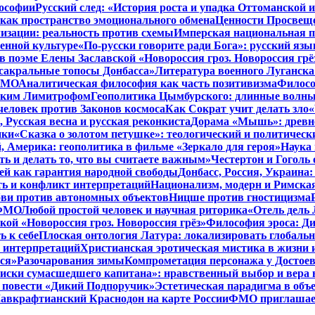
лософии
Русский след: «История роста и упадка Оттоманской
как пространство эмоционального обмена
Ценности Просвеще
изации: реальность против схемы
Имперская национальная п
менной культуре
«По-русски говорите ради Бога»: русский яз
в поэме Елены Заславской «Новороссия гроз. Новороссия грё
 сакральные топосы Донбасса»
Литература военного Луганска
 ФМО
Аналитическая философия как часть позитивизма
Филосо
ликим Лимитрофом
Геополитика Цымбурского: длинные волны
 человек против Законов космоса
Как Сократ учит делать зло
«
, Русская весна и русская реконкиста
Дорама «Мышь»: древне
ики
«Сказка о золотом петушке»: теологический и политическ
, Америка: геополитика в фильме «Зеркало для героя»
Наука 
ть и делать то, что вы считаете важным»
Честертон и Гоголь 
й как гарантия народной свободы
Донбасс, Россия, Украина
ть и конфликт интерпретаций
Национализм, модерн и Римска
бви против автономных объектов
Ницше против гностицизма
 ФМО
Любой простой человек и научная риторика
«Отель дель 
кой «Новороссия гроз. Новороссия грёз»
Философия эроса: Ди
 к себе
Плоская онтология Латура: локализировать глобальн
 интерпретаций
Христианская эротическая мистика в жизни 
ся»
Разочарования зимы
Компрометация персонажа у Достоев
иски сумасшедшего капитана»: нравственный выбор и вера 
 в повести «Дикий Подпоручик»
Эстетическая парадигма в об
авкрафтианский Краснодон на карте России
ФМО приглашает 