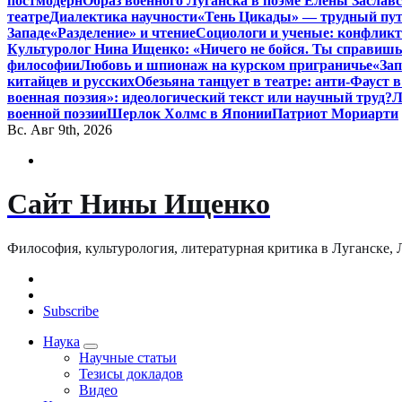
постмодерн
Образ военного Луганска в поэме Елены Заславс
театре
Диалектика научности
«Тень Цикады» — трудный путь
Западе
«Разделение» и чтение
Социологи и ученые: конфликт
Культуролог Нина Ищенко: «Ничего не бойся. Ты справишь
философии
Любовь и шпионаж на курском приграничье
«Зап
китайцев и русских
Обезьяна танцует в театре: анти-Фауст
военная поэзия»: идеологический текст или научный труд?
Л
военной поэзии
Шерлок Холмс в Японии
Патриот Мориарти
Вс. Авг 9th, 2026
Сайт Нины Ищенко
Философия, культурология, литературная критика в Луганске, ЛНР
Subscribe
Наука
Научные статьи
Тезисы докладов
Видео