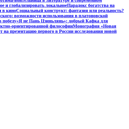
отима-воительница в литературе и современном
ое и глобализировать локальное
Парадокс богатства на
и в кино
Социальный конструкт: фантазия или реальность?
ского: возможности использования в платоновской
в победу
«Я не Пань Цзиньлянь»: добрый Кафка для
ъектно-ориентированной философии
Монография «Новая
на презентацию первого в России исследования новой