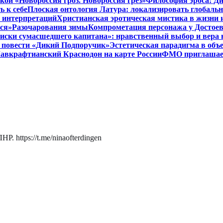
кой «Новороссия гроз. Новороссия грёз»
Философия эроса: Ди
 к себе
Плоская онтология Латура: локализировать глобальн
 интерпретаций
Христианская эротическая мистика в жизни 
ся»
Разочарования зимы
Компрометация персонажа у Достоев
иски сумасшедшего капитана»: нравственный выбор и вера 
 в повести «Дикий Подпоручик»
Эстетическая парадигма в об
авкрафтианский Краснодон на карте России
ФМО приглашает 
. https://t.me/ninaofterdingen