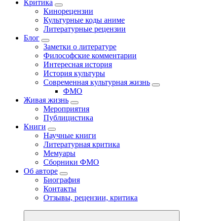
Критика
Кинорецензии
Культурные коды аниме
Литературные рецензии
Блог
Заметки о литературе
Философские комментарии
Интересная история
История культуры
Современная культурная жизнь
ФМО
Живая жизнь
Мероприятия
Публицистика
Книги
Научные книги
Литературная критика
Мемуары
Сборники ФМО
Об авторе
Биография
Контакты
Отзывы, рецензии, критика