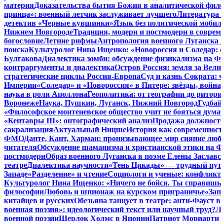
материя
Доказательства бытия Божия в аналитической фи
принца»: военный летчик заслуживает лучшего
Литература 
детектив «Черные кувшинки»
Язык без политической мобил
Нижнем Новгороде
Традиция, модерн и постмодерн в совре
богословие
Летние рифмы
Антропология военного Луганска 
поиска
Культуролог Нина Ищенко: «Новороссия и Соледар:
Булгакова
Диалектика зомби: обсуждение физикализма на
контраргументы и диалектика
Остров Россия: земля за Ве
стратегические циклы Россия-Европа
Суд и казнь Сократа:
Империи
«Соледар» и «Новороссия» в Питере: звёзды, война
наука в роли Аполлона
Геополитика: от географии до ритор
Воронеже
Наука, Пушкин, Луганск, Нижний Новгород
Гудбай
«Философское монтеневское общество учит не бояться дума
«Кентавры III»: онтографический анализ
Продажа должносте
сакрализация
Актуальный Ницше
История как современнос
ФМО
Данте, Кант, Харман: пронизывающее мир сияние лю
читателя
Обсуждение шаманизма и христианской этики на
постмодерн
Образ военного Луганска в поэме Елены Заславс
театре
Диалектика научности
«Тень Цикады» — трудный путь
Западе
«Разделение» и чтение
Социологи и ученые: конфликт
Культуролог Нина Ищенко: «Ничего не бойся. Ты справишь
философии
Любовь и шпионаж на курском приграничье
«Зап
китайцев и русских
Обезьяна танцует в театре: анти-Фауст
военная поэзия»: идеологический текст или научный труд?
Л
военной поэзии
Шерлок Холмс в Японии
Патриот Мориарти