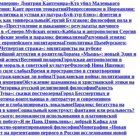
 империи» Дмитрия Кантемира
«Кто убил Маленького
ния: Кант против теократии
Импрессионизм в Нормандии:
олитика и устная культура
«Буй-тур блюз»: фэнтези в
ык как универсальный
Сергий Булгаков: философия пола и
з»
«Преступление и наказание»: результаты научного
 в «Северо-Муйских огнях»
Каббала и антропология Сергия
фские зомби и парадокс физикализма
Разумный эгоизм:
 европейского милитаризма
Геополитика Цымбурского:
Четвертая стража»: милитаристы на рубеже
йший детектив и родители
Дорама «Мышь»: новый Эдип и
ий аспект
Весенний подарок
Городская антропология в
и мораль в советской культуре
Философ Нина Ищенко:
о силе слабых
Время и пространство в стихотворении
: гражданская ли война?
Гражданская война: политизация и
я империя
Обсуждение шаманизма и христианской этики на
Риторика русской религиозной философии
Радость
Луна»: сказки постмодерна
Город Бессмертных и
отима-воительница в литературе и современном
ое и глобализировать локальное
Парадокс богатства на
и в кино
Социальный конструкт: фантазия или реальность?
ского: возможности использования в платоновской
в победу
«Я не Пань Цзиньлянь»: добрый Кафка для
ъектно-ориентированной философии
Монография «Новая
на презентацию первого в России исследования новой