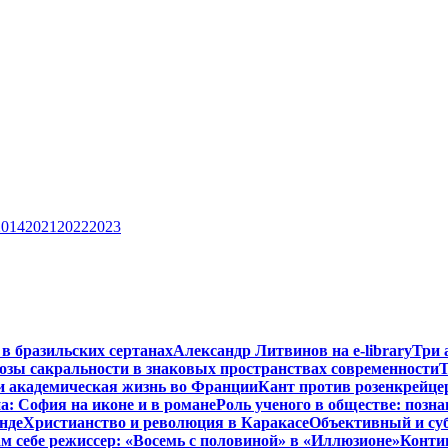
2014
2021
2022
2023
 в бразильских сертанах
Александр Литвинов на e-library
Три 
зы сакральности в знаковых пространствах современности
Т
и академическая жизнь во Франции
Кант против розенкрейце
: София на иконе и в романе
Роль ученого в обществе: позн
нде
Христианство и революция в Каракасе
Объективный и су
м себе режиссер: «Восемь с половиной» в «Иллюзионе»
Конти