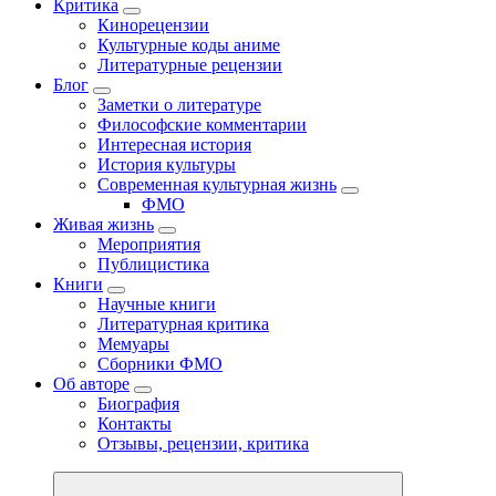
Критика
Кинорецензии
Культурные коды аниме
Литературные рецензии
Блог
Заметки о литературе
Философские комментарии
Интересная история
История культуры
Современная культурная жизнь
ФМО
Живая жизнь
Мероприятия
Публицистика
Книги
Научные книги
Литературная критика
Мемуары
Сборники ФМО
Об авторе
Биография
Контакты
Отзывы, рецензии, критика