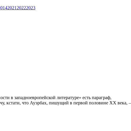
2014
2021
2022
2023
сти в западноевропейской литературе» есть параграф,
у, кстати, что Ауэрбах, пишущий в первой половине ХХ века, –