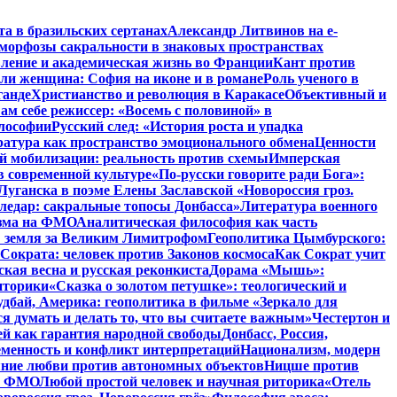
та в бразильских сертанах
Александр Литвинов на e-
морфозы сакральности в знаковых пространствах
вление и академическая жизнь во Франции
Кант против
ли женщина: София на иконе и в романе
Роль ученого в
ганде
Христианство и революция в Каракасе
Объективный и
ам себе режиссер: «Восемь с половиной» в
илософии
Русский след: «История роста и упадка
атура как пространство эмоционального обмена
Ценности
й мобилизации: реальность против схемы
Имперская
в современной культуре
«По-русски говорите ради Бога»:
Луганска в поэме Елены Заславской «Новороссия гроз.
ледар: сакральные топосы Донбасса»
Литература военного
изма на ФМО
Аналитическая философия как часть
: земля за Великим Лимитрофом
Геополитика Цымбурского:
 Сократа: человек против Законов космоса
Как Сократ учит
ская весна и русская реконкиста
Дорама «Мышь»:
иторики
«Сказка о золотом петушке»: теологический и
удбай, Америка: геополитика в фильме «Зеркало для
 думать и делать то, что вы считаете важным»
Честертон и
й как гарантия народной свободы
Донбасс, Россия,
еменность и конфликт интерпретаций
Национализм, модерн
яние любви против автономных объектов
Ницше против
на ФМО
Любой простой человек и научная риторика
«Отель