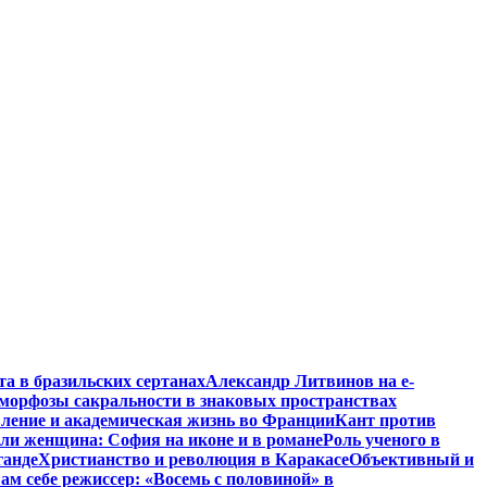
та в бразильских сертанах
Александр Литвинов на e-
морфозы сакральности в знаковых пространствах
вление и академическая жизнь во Франции
Кант против
ли женщина: София на иконе и в романе
Роль ученого в
ганде
Христианство и революция в Каракасе
Объективный и
ам себе режиссер: «Восемь с половиной» в