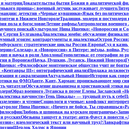
 и материя
Доказательства бытия Божия в аналитической ф
енького принца»: военный летчик заслуживает лучшего
Литер
рмандии: детектив «Черные кувшинки»
Язык без политическо
фэнтези в Нижнем Новгороде
Традиция, модерн и постмодерн 
ия пола и богословие
Летние рифмы
Антропология военного 
аучного поиска
Культуролог Нина Ищенко: «Новороссия и Со
я Сергия Булгакова
Диалектика зомби: обсуждение физикал
зумный эгоизм: контраргументы и диалектика
Остров Россия
мбурского: стратегические циклы Россия-Европа
Суд и казнь
перии
«Соледар» и «Новороссия» в Питере: звёзды, война, Рус
ип и наука в роли Аполлона
Геополитика: от географии до р
гия в Воронеже
Наука, Пушкин, Луганск, Нижний Новгород
Г
енко: «Философское монтеневское общество учит не бояться
 «Кентавры III»: онтографический анализ
Продажа должносте
изация и сакрализация
Актуальный Ницше
История как совр
 этики на ФМО
Данте, Кант, Харман: пронизывающее мир си
сть читателя
Обсуждение шаманизма и христианской этики 
одерн
Образ военного Луганска в поэме Елены Заславской «Но
иалектика научности
«Тень Цикады» — трудный путь к себе
Пл
азделение» и чтение
Социологи и ученые: конфликт интерпре
ьтуролог Нина Ищенко: «Ничего не бойся. Ты справишься»
Р
 философии
Любовь и шпионаж на курском приграничье
«Запи
и русских
Обезьяна танцует в театре: анти-Фауст в повести
эзия»: идеологический текст или научный труд?
Лавкрафтиан
поэзии
Шерлок Холмс в Японии