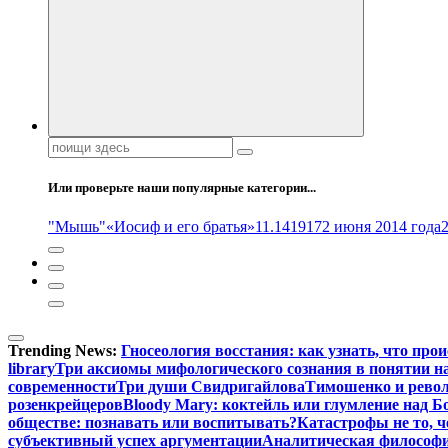
Поиск:
Или проверьте наши популярные категории...
"Мышь"
«Иосиф и его братья»
11.14
1917
2 июня 2014 года
Trending News:
Гносеология восстания: как узнать, что про
library
Три аксиомы мифологического сознания в понятии н
современности
Три души Свидригайлова
Тимошенко и рево
розенкрейцеров
Bloody Mary: коктейль или глумление над 
обществе: познавать или воспитывать?
Катастрофы не то, 
субъективный успех аргументации
Аналитическая философия