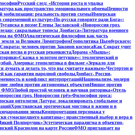
илософии
Русский след: «История роста и упадка
атура как пространство эмоционального обмена
Ценности
й мобилизации: реальность против схемы
Имперская
в современной культуре
«По-русски говорите ради Бога»:
Луганска в поэме Елены Заславской «Новороссия гроз.
ледар: сакральные топосы Донбасса»
Литература военного
изма на ФМО
Аналитическая философия как часть
: земля за Великим Лимитрофом
Геополитика Цымбурского:
 Сократа: человек против Законов космоса
Как Сократ учит
ская весна и русская реконкиста
Дорама «Мышь»:
иторики
«Сказка о золотом петушке»: теологический и
удбай, Америка: геополитика в фильме «Зеркало для
 думать и делать то, что вы считаете важным»
Честертон и
й как гарантия народной свободы
Донбасс, Россия,
еменность и конфликт интерпретаций
Национализм, модерн
яние любви против автономных объектов
Ницше против
на ФМО
Любой простой человек и научная риторика
«Отель
вороссия гроз. Новороссия грёз»
Философия эроса:
оская онтология Латура: локализировать глобальное и
таций
Христианская эротическая мистика в жизни и в
азочарования зимы
Компрометация персонажа у
ски сумасшедшего капитана»: нравственный выбор и вера в
 «Дикий Подпоручик»
Эстетическая парадигма в объектно-
ский Краснодон на карте России
ФМО приглашает на