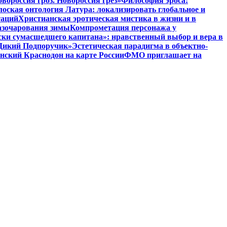
вороссия гроз. Новороссия грёз»
Философия эроса:
оская онтология Латура: локализировать глобальное и
таций
Христианская эротическая мистика в жизни и в
азочарования зимы
Компрометация персонажа у
ски сумасшедшего капитана»: нравственный выбор и вера в
 «Дикий Подпоручик»
Эстетическая парадигма в объектно-
ский Краснодон на карте России
ФМО приглашает на