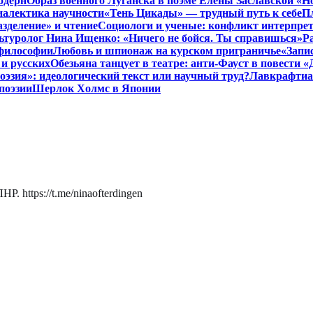
одерн
Образ военного Луганска в поэме Елены Заславской «Но
иалектика научности
«Тень Цикады» — трудный путь к себе
Пл
азделение» и чтение
Социологи и ученые: конфликт интерпре
ьтуролог Нина Ищенко: «Ничего не бойся. Ты справишься»
Р
 философии
Любовь и шпионаж на курском приграничье
«Запи
и русских
Обезьяна танцует в театре: анти-Фауст в повести
эзия»: идеологический текст или научный труд?
Лавкрафтиан
поэзии
Шерлок Холмс в Японии
. https://t.me/ninaofterdingen