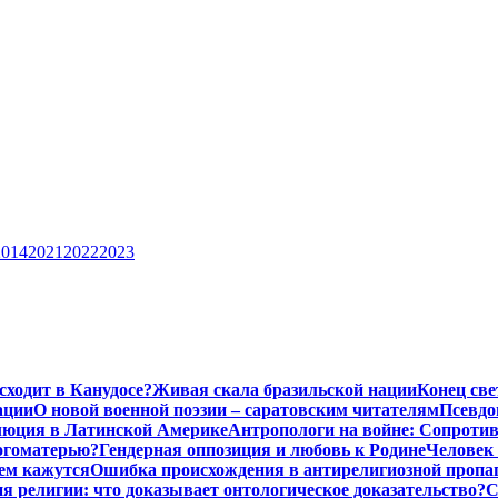
2014
2021
2022
2023
исходит в Канудосе?
Живая скала бразильской нации
Конец све
ации
О новой военной поэзии – саратовским читателям
Псевдо
люция в Латинской Америке
Антропологи на войне: Сопроти
Богоматерью?
Гендерная оппозиция и любовь к Родине
Человек 
чем кажутся
Ошибка происхождения в антирелигиозной пропа
 религии: что доказывает онтологическое доказательство?
С