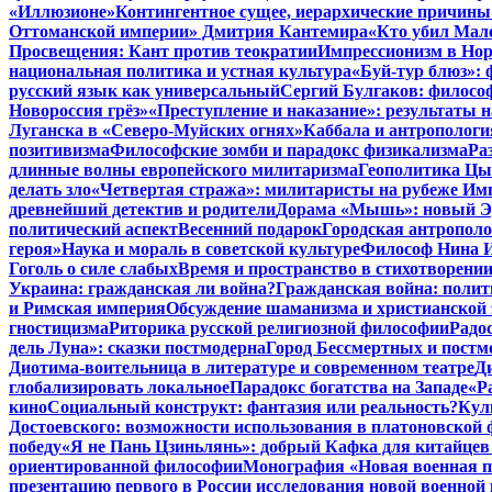
«Иллюзионе»
Контингентное сущее, иерархические причины
Оттоманской империи» Дмитрия Кантемира
«Кто убил Мал
Просвещения: Кант против теократии
Импрессионизм в Но
национальная политика и устная культура
«Буй-тур блюз»: 
русский язык как универсальный
Сергий Булгаков: философ
Новороссия грёз»
«Преступление и наказание»: результаты н
Луганска в «Северо-Муйских огнях»
Каббала и антропологи
позитивизма
Философские зомби и парадокс физикализма
Ра
длинные волны европейского милитаризма
Геополитика Цы
делать зло
«Четвертая стража»: милитаристы на рубеже Им
древнейший детектив и родители
Дорама «Мышь»: новый Эд
политический аспект
Весенний подарок
Городская антрополо
героя»
Наука и мораль в советской культуре
Философ Нина Ищ
Гоголь о силе слабых
Время и пространство в стихотворении
Украина: гражданская ли война?
Гражданская война: полит
и Римская империя
Обсуждение шаманизма и христианской
гностицизма
Риторика русской религиозной философии
Радо
дель Луна»: сказки постмодерна
Город Бессмертных и постм
Диотима-воительница в литературе и современном театре
Д
глобализировать локальное
Парадокс богатства на Западе
«Р
кино
Социальный конструкт: фантазия или реальность?
Кул
Достоевского: возможности использования в платоновской
победу
«Я не Пань Цзиньлянь»: добрый Кафка для китайцев 
ориентированной философии
Монография «Новая военная по
презентацию первого в России исследования новой военной 