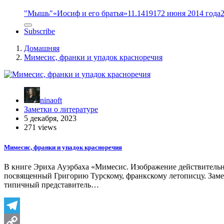
"Мышь"
«Иосиф и его братья»
11.14
1917
2 июня 2014 года
Subscribe
Домашняя
Мимесис, франки и упадок красноречия
ninaoft
Заметки о литературе
5 декабря, 2023
271 views
Мимесис, франки и упадок красноречия
В книге Эриха Ауэрбаха «Мимесис. Изображение действительно
посвященный Григорию Турскому, франкскому летописцу. Замеч
типичный представитель…
Telegram