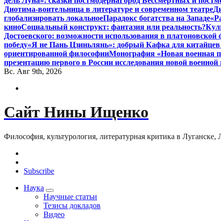
дель Луна»: сказки постмодерна
Город Бессмертных и постм
Диотима-воительница в литературе и современном театре
Д
глобализировать локальное
Парадокс богатства на Западе
«Р
кино
Социальный конструкт: фантазия или реальность?
Кул
Достоевского: возможности использования в платоновской
победу
«Я не Пань Цзиньлянь»: добрый Кафка для китайцев 
ориентированной философии
Монография «Новая военная по
презентацию первого в России исследования новой военной 
Вс. Авг 9th, 2026
Сайт Нины Ищенко
Философия, культурология, литературная критика в Луганске, ЛНР
Subscribe
Наука
Научные статьи
Тезисы докладов
Видео