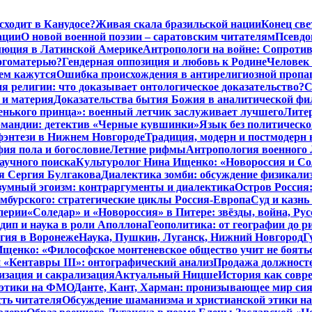
исходит в Канудосе?
Живая скала бразильской нации
Конец све
ации
О новой военной поэзии – саратовским читателям
Псевдо
люция в Латинской Америке
Антропологи на войне: Сопроти
Богоматерью?
Гендерная оппозиция и любовь к Родине
Человек 
чем кажутся
Ошибка происхождения в антирелигиозной пропа
 религии: что доказывает онтологическое доказательство?
С
 и материя
Доказательства бытия Божия в аналитической ф
енького принца»: военный летчик заслуживает лучшего
Литер
рмандии: детектив «Черные кувшинки»
Язык без политическо
фэнтези в Нижнем Новгороде
Традиция, модерн и постмодерн 
ия пола и богословие
Летние рифмы
Антропология военного 
аучного поиска
Культуролог Нина Ищенко: «Новороссия и Со
я Сергия Булгакова
Диалектика зомби: обсуждение физикал
зумный эгоизм: контраргументы и диалектика
Остров Россия
мбурского: стратегические циклы Россия-Европа
Суд и казнь
перии
«Соледар» и «Новороссия» в Питере: звёзды, война, Рус
ип и наука в роли Аполлона
Геополитика: от географии до р
гия в Воронеже
Наука, Пушкин, Луганск, Нижний Новгород
Г
енко: «Философское монтеневское общество учит не бояться
 «Кентавры III»: онтографический анализ
Продажа должносте
изация и сакрализация
Актуальный Ницше
История как совр
 этики на ФМО
Данте, Кант, Харман: пронизывающее мир си
сть читателя
Обсуждение шаманизма и христианской этики 