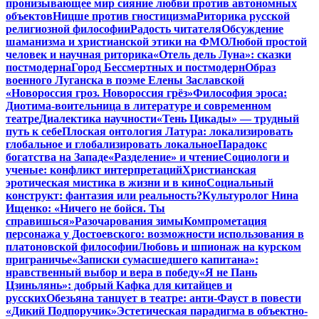
пронизывающее мир сияние любви против автономных
объектов
Ницше против гностицизма
Риторика русской
религиозной философии
Радость читателя
Обсуждение
шаманизма и христианской этики на ФМО
Любой простой
человек и научная риторика
«Отель дель Луна»: сказки
постмодерна
Город Бессмертных и постмодерн
Образ
военного Луганска в поэме Елены Заславской
«Новороссия гроз. Новороссия грёз»
Философия эроса:
Диотима-воительница в литературе и современном
театре
Диалектика научности
«Тень Цикады» — трудный
путь к себе
Плоская онтология Латура: локализировать
глобальное и глобализировать локальное
Парадокс
богатства на Западе
«Разделение» и чтение
Социологи и
ученые: конфликт интерпретаций
Христианская
эротическая мистика в жизни и в кино
Социальный
конструкт: фантазия или реальность?
Культуролог Нина
Ищенко: «Ничего не бойся. Ты
справишься»
Разочарования зимы
Компрометация
персонажа у Достоевского: возможности использования в
платоновской философии
Любовь и шпионаж на курском
приграничье
«Записки сумасшедшего капитана»:
нравственный выбор и вера в победу
«Я не Пань
Цзиньлянь»: добрый Кафка для китайцев и
русских
Обезьяна танцует в театре: анти-Фауст в повести
«Дикий Подпоручик»
Эстетическая парадигма в объектно-