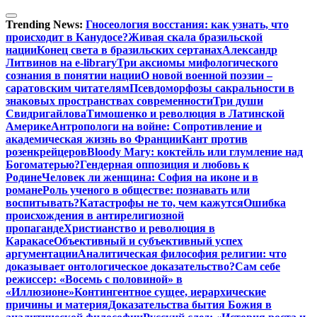
Перейти
к
Trending News:
Гносеология восстания: как узнать, что
содержимому
происходит в Канудосе?
Живая скала бразильской
нации
Конец света в бразильских сертанах
Александр
Литвинов на e-library
Три аксиомы мифологического
сознания в понятии нации
О новой военной поэзии –
саратовским читателям
Псевдоморфозы сакральности в
знаковых пространствах современности
Три души
Свидригайлова
Тимошенко и революция в Латинской
Америке
Антропологи на войне: Сопротивление и
академическая жизнь во Франции
Кант против
розенкрейцеров
Bloody Mary: коктейль или глумление над
Богоматерью?
Гендерная оппозиция и любовь к
Родине
Человек ли женщина: София на иконе и в
романе
Роль ученого в обществе: познавать или
воспитывать?
Катастрофы не то, чем кажутся
Ошибка
происхождения в антирелигиозной
пропаганде
Христианство и революция в
Каракасе
Объективный и субъективный успех
аргументации
Аналитическая философия религии: что
доказывает онтологическое доказательство?
Сам себе
режиссер: «Восемь с половиной» в
«Иллюзионе»
Контингентное сущее, иерархические
причины и материя
Доказательства бытия Божия в