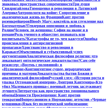
знаковых пространствах современности
Три души
Свидригайлова
Тимошенко и революция в Латинской
Америке
Антропологи на войне: Сопротивление и
академическая жизнь во Франции
Кант против
розенкрейцеров
Bloody Mary: коктейль или глумление над
Богоматерью?
Гендерная оппозиция и любовь к
Родине
Человек ли женщина: София на иконе и в
романе
Роль ученого в обществе: познавать или
воспитывать?
Катастрофы не то, чем кажутся
Ошибка
происхождения в антирелигиозной
пропаганде
Христианство и революция в
Каракасе
Объективный и субъективный успех
аргументации
Аналитическая философия религии: что
доказывает онтологическое доказательство?
Сам себе
режиссер: «Восемь с половиной» в
«Иллюзионе»
Контингентное сущее, иерархические
причины и материя
Доказательства бытия Божия в
аналитической философии
Русский след: «История роста и
упадка Оттоманской империи» Дмитрия Кантемира
«Кто
убил Маленького принца»: военный летчик заслуживает
лучшего
Литература как пространство эмоционального
обмена
Ценности Просвещения: Кант против
теократии
Импрессионизм в Нормандии: детектив «Черные
кувшинки»
Язык без политической мобилизации: