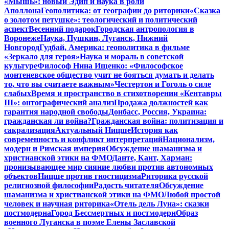
«Мышь»: новый Эдип и наука в роли
Аполлона
Геополитика: от географии до риторики
«Сказка
о золотом петушке»: теологический и политический
аспект
Весенний подарок
Городская антропология в
Воронеже
Наука, Пушкин, Луганск, Нижний
Новгород
Гудбай, Америка: геополитика в фильме
«Зеркало для героя»
Наука и мораль в советской
культуре
Философ Нина Ищенко: «Философское
монтеневское общество учит не бояться думать и делать
то, что вы считаете важным»
Честертон и Гоголь о силе
слабых
Время и пространство в стихотворении «Кентавры
III»: онтографический анализ
Продажа должностей как
гарантия народной свободы
Донбасс, Россия, Украина:
гражданская ли война?
Гражданская война: политизация и
сакрализация
Актуальный Ницше
История как
современность и конфликт интерпретаций
Национализм,
модерн и Римская империя
Обсуждение шаманизма и
христианской этики на ФМО
Данте, Кант, Харман:
пронизывающее мир сияние любви против автономных
объектов
Ницше против гностицизма
Риторика русской
религиозной философии
Радость читателя
Обсуждение
шаманизма и христианской этики на ФМО
Любой простой
человек и научная риторика
«Отель дель Луна»: сказки
постмодерна
Город Бессмертных и постмодерн
Образ
военного Луганска в поэме Елены Заславской