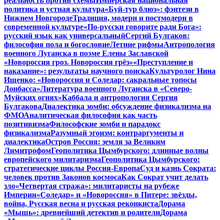
реальность против схемы
Имперская национальная
политика и устная культура
«Буй-тур блюз»: фэнтези в
Нижнем Новгороде
Традиция, модерн и постмодерн в
современной культуре
«По-русски говорите ради Бога»:
русский язык как универсальный
Сергий Булгаков:
философия пола и богословие
Летние рифмы
Антропология
военного Луганска в поэме Елены Заславской
«Новороссия гроз. Новороссия грёз»
«Преступление и
наказание»: результаты научного поиска
Культуролог Нина
Ищенко: «Новороссия и Соледар: сакральные топосы
Донбасса»
Литература военного Луганска в «Северо-
Муйских огнях»
Каббала и антропология Сергия
Булгакова
Диалектика зомби: обсуждение физикализма на
ФМО
Аналитическая философия как часть
позитивизма
Философские зомби и парадокс
физикализма
Разумный эгоизм: контраргументы и
диалектика
Остров Россия: земля за Великим
Лимитрофом
Геополитика Цымбурского: длинные волны
европейского милитаризма
Геополитика Цымбурского:
стратегические циклы Россия-Европа
Суд и казнь Сократа:
человек против Законов космоса
Как Сократ учит делать
зло
«Четвертая стража»: милитаристы на рубеже
Империи
«Соледар» и «Новороссия» в Питере: звёзды,
война, Русская весна и русская реконкиста
Дорама
«Мышь»: древнейший детектив и родители
Дорама