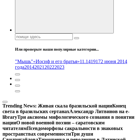
Поиск:
Или проверьте наши популярные категории...
"Мышь"
«Иосиф и его братья»
11.14
1917
2 июня 2014
года
2014
2021
2022
2023
Trending News:
Живая скала бразильской нации
Конец
света в бразильских сертанах
Александр Литвинов на e-
library
Три аксиомы мифологического сознания в понятии
нации
О новой военной поэзии – саратовским
читателям
Псевдоморфозы сакральности в знаковых
пространствах современности
Три души
Свидригайлова
Тимошенко и революция в Латинской