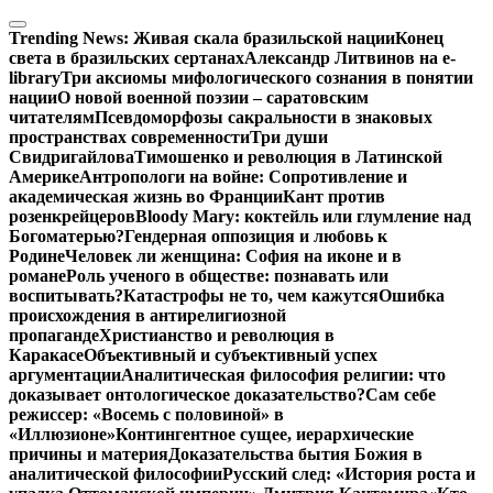
Перейти
к
Trending News:
Живая скала бразильской нации
Конец
содержимому
света в бразильских сертанах
Александр Литвинов на e-
library
Три аксиомы мифологического сознания в понятии
нации
О новой военной поэзии – саратовским
читателям
Псевдоморфозы сакральности в знаковых
пространствах современности
Три души
Свидригайлова
Тимошенко и революция в Латинской
Америке
Антропологи на войне: Сопротивление и
академическая жизнь во Франции
Кант против
розенкрейцеров
Bloody Mary: коктейль или глумление над
Богоматерью?
Гендерная оппозиция и любовь к
Родине
Человек ли женщина: София на иконе и в
романе
Роль ученого в обществе: познавать или
воспитывать?
Катастрофы не то, чем кажутся
Ошибка
происхождения в антирелигиозной
пропаганде
Христианство и революция в
Каракасе
Объективный и субъективный успех
аргументации
Аналитическая философия религии: что
доказывает онтологическое доказательство?
Сам себе
режиссер: «Восемь с половиной» в
«Иллюзионе»
Контингентное сущее, иерархические
причины и материя
Доказательства бытия Божия в
аналитической философии
Русский след: «История роста и