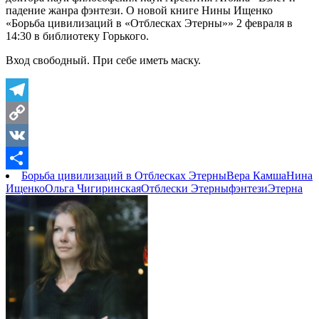
падение жанра фэнтези. О новой книге Нины Ищенко
«Борьба цивилизаций в «Отблесках Этерны»» 2 февраля в
14:30 в библиотеку Горького.
Вход свободный. При себе иметь маску.
Telegram
Copy
Link
VK
Борьба цивилизаций в Отблесках Этерны
Вера Камша
Нина
Отправить
Ищенко
Ольга Чигиринская
Отблески Этерны
фэнтези
Этерна