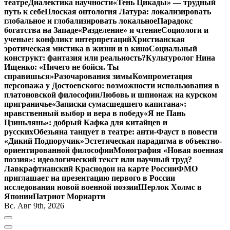
театре
Диалектика научности
«Тень Цикады» — трудный
путь к себе
Плоская онтология Латура: локализировать
глобальное и глобализировать локальное
Парадокс
богатства на Западе
«Разделение» и чтение
Социологи и
ученые: конфликт интерпретаций
Христианская
эротическая мистика в жизни и в кино
Социальный
конструкт: фантазия или реальность?
Культуролог Нина
Ищенко: «Ничего не бойся. Ты
справишься»
Разочарования зимы
Компрометация
персонажа у Достоевского: возможности использования в
платоновской философии
Любовь и шпионаж на курском
приграничье
«Записки сумасшедшего капитана»:
нравственный выбор и вера в победу
«Я не Пань
Цзиньлянь»: добрый Кафка для китайцев и
русских
Обезьяна танцует в театре: анти-Фауст в повести
«Дикий Подпоручик»
Эстетическая парадигма в объектно-
ориентированной философии
Монография «Новая военная
поэзия»: идеологический текст или научный труд?
Лавкрафтианский Краснодон на карте России
ФМО
приглашает на презентацию первого в России
исследования новой военной поэзии
Шерлок Холмс в
Японии
Патриот Мориарти
Вс. Авг 9th, 2026