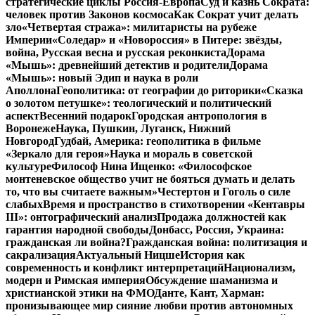
стратегические циклы Россия-Европа
Суд и казнь Сократа:
человек против Законов космоса
Как Сократ учит делать
зло
«Четвертая стража»: милитаристы на рубеже
Империи
«Соледар» и «Новороссия» в Питере: звёзды,
война, Русская весна и русская реконкиста
Дорама
«Мышь»: древнейший детектив и родители
Дорама
«Мышь»: новый Эдип и наука в роли
Аполлона
Геополитика: от географии до риторики
«Сказка
о золотом петушке»: теологический и политический
аспект
Весенний подарок
Городская антропология в
Воронеже
Наука, Пушкин, Луганск, Нижний
Новгород
Гудбай, Америка: геополитика в фильме
«Зеркало для героя»
Наука и мораль в советской
культуре
Философ Нина Ищенко: «Философское
монтеневское общество учит не бояться думать и делать
то, что вы считаете важным»
Честертон и Гоголь о силе
слабых
Время и пространство в стихотворении «Кентавры
III»: онтографический анализ
Продажа должностей как
гарантия народной свободы
Донбасс, Россия, Украина:
гражданская ли война?
Гражданская война: политизация и
сакрализация
Актуальный Ницше
История как
современность и конфликт интерпретаций
Национализм,
модерн и Римская империя
Обсуждение шаманизма и
христианской этики на ФМО
Данте, Кант, Харман:
пронизывающее мир сияние любви против автономных