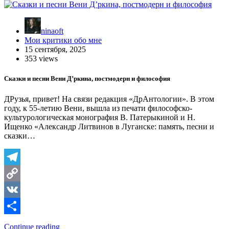
ninaoft
Мои критики обо мне
15 сентября, 2025
353 views
Сказки и песни Вени Д’ркина, постмодерн и философия
ДРузья, привет! На связи редакция «ДрАнтологии». В этом
году, к 55-летию Вени, вышла из печати философско-
культурологическая монография В. Патерыкиной и Н.
Ищенко «Александр Литвинов в Луганске: память, песни и
сказки…
Telegram
Copy
Link
VK
Отправить
Continue reading