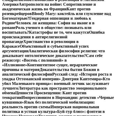
Америке
Антропологи на войне: Сопротивление и
академическая жизнь во Франции
Кант против
розенкрейцеров
Bloody Mary: коктейль или глумление над
Богоматерью?
Гендерная оппозиция и любовь к
Родине
Человек ли женщина: София на иконе и в
романе
Роль ученого в обществе: познавать или
воспитывать?
Катастрофы не то, чем кажутся
Ошибка
происхождения в антирелигиозной
пропаганде
Христианство и революция в
Каракасе
Объективный и субъективный успех
аргументации
Аналитическая философия религии: что
доказывает онтологическое доказательство?
Сам себе
режиссер: «Восемь с половиной» в
«Иллюзионе»
Контингентное сущее, иерархические
причины и материя
Доказательства бытия Божия в
аналитической философии
Русский след: «История роста и
упадка Оттоманской империи» Дмитрия Кантемира
«Кто
убил Маленького принца»: военный летчик заслуживает
лучшего
Литература как пространство эмоционального
обмена
Ценности Просвещения: Кант против
теократии
Импрессионизм в Нормандии: детектив «Черные
кувшинки»
Язык без политической мобилизации:
реальность против схемы
Имперская национальная
политика и устная культура
«Буй-тур блюз»: фэнтези в