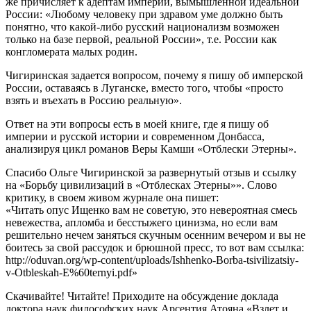
же причисляет к адептам империи, вымышленной идеальной
России: «Любому человеку при здравом уме должно быть
понятно, что какой-либо русский национализм возможен
только на базе первой, реальной России», т.е. России как
конгломерата малых родин.
Чигиринская задается вопросом, почему я пишу об имперской
России, оставаясь в Луганске, вместо того, чтобы «просто
взять и въехать в Россию реальную».
Ответ на эти вопросы есть в моей книге, где я пишу об
империи и русской истории и современном Донбасса,
анализируя цикл романов Веры Камши «Отблески Этерны».
Спасибо Ольге Чигиринской за развернутый отзыв и ссылку
на «Борьбу цивилизаций в «Отблесках Этерны»». Слово
критику, в своем живом журнале она пишет:
«Читать опус Ищенко вам не советую, это невероятная смесь
невежества, апломба и бесстыжего цинизма, но если вам
решительно нечем заняться скучным осенним вечером и вы не
боитесь за свой рассудок и брюшной пресс, то вот вам ссылка:
http://oduvan.org/wp-content/uploads/Ishhenko-Borba-tsivilizatsiy-
v-Otbleskah-E%60ternyi.pdf»
Скачивайте! Читайте! Приходите на обсуждение доклада
доктора наук философских наук Арсентия Атояна «Взлет и