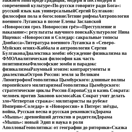
Нижнем Новгороде
Традиция, модерн и постмодерн в
современной культуре
«По-русски говорите ради Бога»:
русский язык как универсальный
Сергий Булгаков:
философия пола и богословие
Летние рифмы
Антропология
военного Луганска в поэме Елены Заславской
«Новороссия гроз. Новороссия грёз»
«Преступление и
наказание»: результаты научного поиска
Культуролог Нина
Ищенко: «Новороссия и Соледар: сакральные топосы
Донбасса»
Литература военного Луганска в «Северо-
Муйских огнях»
Каббала и антропология Сергия
Булгакова
Диалектика зомби: обсуждение физикализма на
ФМО
Аналитическая философия как часть
позитивизма
Философские зомби и парадокс
физикализма
Разумный эгоизм: контраргументы и
диалектика
Остров Россия: земля за Великим
Лимитрофом
Геополитика Цымбурского: длинные волны
европейского милитаризма
Геополитика Цымбурского:
стратегические циклы Россия-Европа
Суд и казнь Сократа:
человек против Законов космоса
Как Сократ учит делать
зло
«Четвертая стража»: милитаристы на рубеже
Империи
«Соледар» и «Новороссия» в Питере: звёзды,
война, Русская весна и русская реконкиста
Дорама
«Мышь»: древнейший детектив и родители
Дорама
«Мышь»: новый Эдип и наука в роли
Аполлона
Геополитика: от географии до риторики
«Сказка