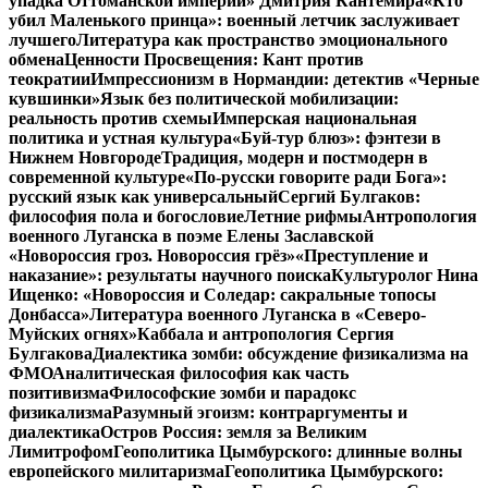
упадка Оттоманской империи» Дмитрия Кантемира
«Кто
убил Маленького принца»: военный летчик заслуживает
лучшего
Литература как пространство эмоционального
обмена
Ценности Просвещения: Кант против
теократии
Импрессионизм в Нормандии: детектив «Черные
кувшинки»
Язык без политической мобилизации:
реальность против схемы
Имперская национальная
политика и устная культура
«Буй-тур блюз»: фэнтези в
Нижнем Новгороде
Традиция, модерн и постмодерн в
современной культуре
«По-русски говорите ради Бога»:
русский язык как универсальный
Сергий Булгаков:
философия пола и богословие
Летние рифмы
Антропология
военного Луганска в поэме Елены Заславской
«Новороссия гроз. Новороссия грёз»
«Преступление и
наказание»: результаты научного поиска
Культуролог Нина
Ищенко: «Новороссия и Соледар: сакральные топосы
Донбасса»
Литература военного Луганска в «Северо-
Муйских огнях»
Каббала и антропология Сергия
Булгакова
Диалектика зомби: обсуждение физикализма на
ФМО
Аналитическая философия как часть
позитивизма
Философские зомби и парадокс
физикализма
Разумный эгоизм: контраргументы и
диалектика
Остров Россия: земля за Великим
Лимитрофом
Геополитика Цымбурского: длинные волны
европейского милитаризма
Геополитика Цымбурского: