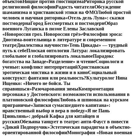
объектов
Ницше против гностицизма
Риторика русской
религиозной философии
Радость читателя
Обсуждение
шаманизма и христианской этики на ФМО
Любой простой
человек и научная риторика
«Отель дель Луна»: сказки
постмодерна
Город Бессмертных и постмодерн
Образ
военного Луганска в поэме Елены Заславской
«Новороссия гроз. Новороссия грёз»
Философия эроса:
Диотима-воительница в литературе и современном
театре
Диалектика научности
«Тень Цикады» — трудный
путь к себе
Плоская онтология Латура: локализировать
глобальное и глобализировать локальное
Парадокс
богатства на Западе
«Разделение» и чтение
Социологи и
ученые: конфликт интерпретаций
Христианская
эротическая мистика в жизни и в кино
Социальный
конструкт: фантазия или реальность?
Культуролог Нина
Ищенко: «Ничего не бойся. Ты
справишься»
Разочарования зимы
Компрометация
персонажа у Достоевского: возможности использования в
платоновской философии
Любовь и шпионаж на курском
приграничье
«Записки сумасшедшего капитана»:
нравственный выбор и вера в победу
«Я не Пань
Цзиньлянь»: добрый Кафка для китайцев и
русских
Обезьяна танцует в театре: анти-Фауст в повести
«Дикий Подпоручик»
Эстетическая парадигма в объектно-
ориентированной философии
Монография «Новая военная