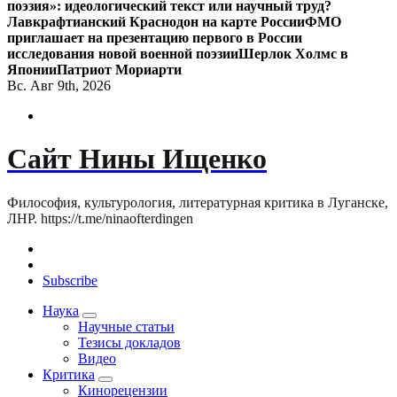
поэзия»: идеологический текст или научный труд?
Лавкрафтианский Краснодон на карте России
ФМО
приглашает на презентацию первого в России
исследования новой военной поэзии
Шерлок Холмс в
Японии
Патриот Мориарти
Вс. Авг 9th, 2026
Сайт Нины Ищенко
Философия, культурология, литературная критика в Луганске,
ЛНР. https://t.me/ninaofterdingen
Subscribe
Наука
Научные статьи
Тезисы докладов
Видео
Критика
Кинорецензии