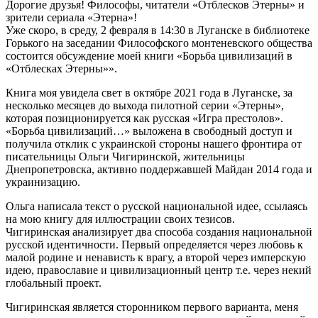
Дорогие друзья! Философы, читатели «Отблесков Этерны» и
зрители сериала «Этерна»!
Уже скоро, в среду, 2 февраля в 14:30 в Луганске в библиотеке
Горького на заседании Философского монтеневского общества
состоится обсуждение моей книги «Борьба цивилизаций в
«Отблесках Этерны»».
Книга моя увидела свет в октябре 2021 года в Луганске, за
несколько месяцев до выхода пилотной серии «Этерны»,
которая позиционируется как русская «Игра престолов».
«Борьба цивилизаций…» выложена в свободный доступ и
получила отклик с украинской стороны нашего фронтира от
писательницы Ольги Чигиринской, жительницы
Днепропетровска, активно поддержавшей Майдан 2014 года и
украинизацию.
Ольга написала текст о русской национальной идее, ссылаясь
на мою книгу для иллюстрации своих тезисов.
Чигиринская анализирует два способа создания национальной
русской идентичности. Первый определяется через любовь к
малой родине и ненависть к врагу, а второй через имперскую
идею, православие и цивилизационный центр т.е. через некий
глобальный проект.
Чигиринская является сторонником первого варианта, меня