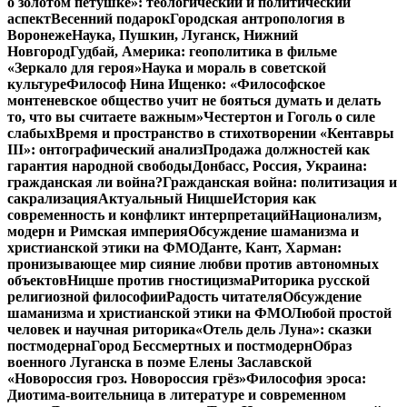
о золотом петушке»: теологический и политический
аспект
Весенний подарок
Городская антропология в
Воронеже
Наука, Пушкин, Луганск, Нижний
Новгород
Гудбай, Америка: геополитика в фильме
«Зеркало для героя»
Наука и мораль в советской
культуре
Философ Нина Ищенко: «Философское
монтеневское общество учит не бояться думать и делать
то, что вы считаете важным»
Честертон и Гоголь о силе
слабых
Время и пространство в стихотворении «Кентавры
III»: онтографический анализ
Продажа должностей как
гарантия народной свободы
Донбасс, Россия, Украина:
гражданская ли война?
Гражданская война: политизация и
сакрализация
Актуальный Ницше
История как
современность и конфликт интерпретаций
Национализм,
модерн и Римская империя
Обсуждение шаманизма и
христианской этики на ФМО
Данте, Кант, Харман:
пронизывающее мир сияние любви против автономных
объектов
Ницше против гностицизма
Риторика русской
религиозной философии
Радость читателя
Обсуждение
шаманизма и христианской этики на ФМО
Любой простой
человек и научная риторика
«Отель дель Луна»: сказки
постмодерна
Город Бессмертных и постмодерн
Образ
военного Луганска в поэме Елены Заславской
«Новороссия гроз. Новороссия грёз»
Философия эроса:
Диотима-воительница в литературе и современном