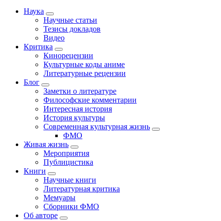
Наука
Научные статьи
Тезисы докладов
Видео
Критика
Кинорецензии
Культурные коды аниме
Литературные рецензии
Блог
Заметки о литературе
Философские комментарии
Интересная история
История культуры
Современная культурная жизнь
ФМО
Живая жизнь
Мероприятия
Публицистика
Книги
Научные книги
Литературная критика
Мемуары
Сборники ФМО
Об авторе