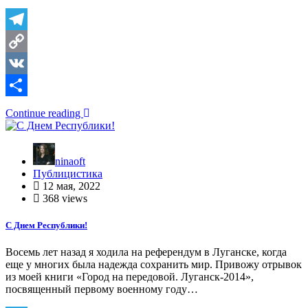
Telegram
Copy
Link
VK
Отправить
Continue reading
ninaoft
Публицистика
12 мая, 2022
368 views
С Днем Республики!
Восемь лет назад я ходила на референдум в Луганске, когда
еще у многих была надежда сохранить мир. Привожу отрывок
из моей книги «Город на передовой. Луганск-2014»,
посвященный первому военному году…