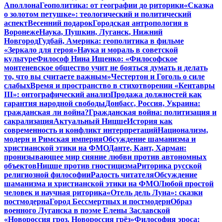
Аполлона
Геополитика: от географии до риторики
«Сказка
о золотом петушке»: теологический и политический
аспект
Весенний подарок
Городская антропология в
Воронеже
Наука, Пушкин, Луганск, Нижний
Новгород
Гудбай, Америка: геополитика в фильме
«Зеркало для героя»
Наука и мораль в советской
культуре
Философ Нина Ищенко: «Философское
монтеневское общество учит не бояться думать и делать
то, что вы считаете важным»
Честертон и Гоголь о силе
слабых
Время и пространство в стихотворении «Кентавры
III»: онтографический анализ
Продажа должностей как
гарантия народной свободы
Донбасс, Россия, Украина:
гражданская ли война?
Гражданская война: политизация и
сакрализация
Актуальный Ницше
История как
современность и конфликт интерпретаций
Национализм,
модерн и Римская империя
Обсуждение шаманизма и
христианской этики на ФМО
Данте, Кант, Харман:
пронизывающее мир сияние любви против автономных
объектов
Ницше против гностицизма
Риторика русской
религиозной философии
Радость читателя
Обсуждение
шаманизма и христианской этики на ФМО
Любой простой
человек и научная риторика
«Отель дель Луна»: сказки
постмодерна
Город Бессмертных и постмодерн
Образ
военного Луганска в поэме Елены Заславской
«Новороссия гроз. Новороссия грёз»
Философия эроса: