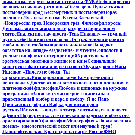
шаманизма и христианской этики на ФМО
Любой простой
человек и научная риторика
«Отель дель Луна»: сказки
постмодерна
Город Бессмертных и постмодерн
Образ
военного Луганска в поэме Елены Заславской
«Новороссия гроз. Новороссия грёз»
Философия эроса:
Диотима-воительница в литературе и современном
театре
Диалектика научности
«Тень Цикады» — трудный
путь к себе
Плоская онтология Латура: локализировать
глобальное и глобализировать локальное
Парадокс
богатства на Западе
«Разделение» и чтение
Социологи и
ученые: конфликт интерпретаций
Христианская
эротическая мистика в жизни и в кино
Социальный
конструкт: фантазия или реальность?
Культуролог Нина
Ищенко: «Ничего не бойся. Ты
справишься»
Разочарования зимы
Компрометация
персонажа у Достоевского: возможности использования в
платоновской философии
Любовь и шпионаж на курском
приграничье
«Записки сумасшедшего капитана»:
нравственный выбор и вера в победу
«Я не Пань
Цзиньлянь»: добрый Кафка для китайцев и
русских
Обезьяна танцует в театре: анти-Фауст в повести
«Дикий Подпоручик»
Эстетическая парадигма в объектно-
ориентированной философии
Монография «Новая военная
поэзия»: идеологический текст или научный труд?
Лавкрафтианский Краснодон на карте России
ФМО