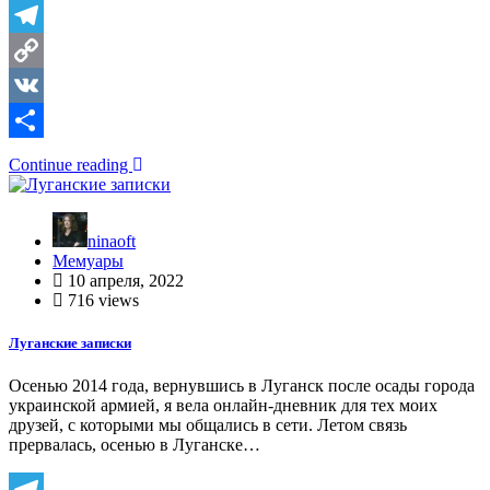
Telegram
Copy
Link
VK
Отправить
Continue reading
ninaoft
Мемуары
10 апреля, 2022
716 views
Луганские записки
Осенью 2014 года, вернувшись в Луганск после осады города
украинской армией, я вела онлайн-дневник для тех моих
друзей, с которыми мы общались в сети. Летом связь
прервалась, осенью в Луганске…