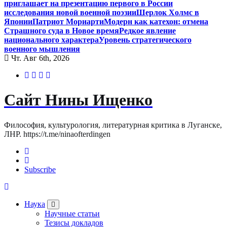
приглашает на презентацию первого в России
исследования новой военной поэзии
Шерлок Холмс в
Японии
Патриот Мориарти
Модерн как катехон: отмена
Страшного суда в Новое время
Редкое явление
национального характера
Уровень стратегического
военного мышления
Чт. Авг 6th, 2026
Сайт Нины Ищенко
Философия, культурология, литературная критика в Луганске,
ЛНР. https://t.me/ninaofterdingen
Subscribe
Наука
Научные статьи
Тезисы докладов