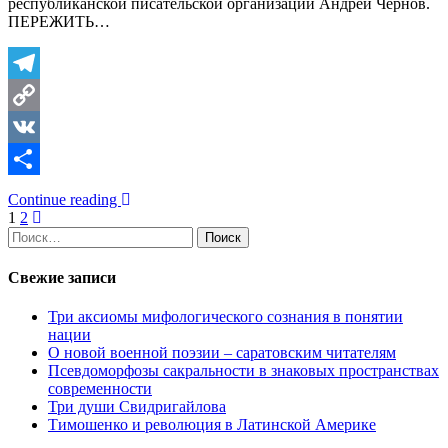
республиканской писательской организации Андрей Чернов.
ПЕРЕЖИТЬ…
Telegram
Copy
Link
VK
Отправить
Continue reading
Пагинация
1
2
Найти:
записей
Свежие записи
Три аксиомы мифологического сознания в понятии
нации
О новой военной поэзии – саратовским читателям
Псевдоморфозы сакральности в знаковых пространствах
современности
Три души Свидригайлова
Тимошенко и революция в Латинской Америке