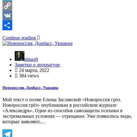
Telegram
Copy
Link
VK
Отправить
Continue reading
ninaoft
Заметки о литературе
24 марта, 2022
384 views
Новороссия, Донбасс, Украина
Мой текст о поэме Елены Заславской «Новороссия гроз.
Новороссия грёз» опубликован в российском журнале
«Александръ». Один из способов самозащиты психики в
экстремальных условиях — отрицание. Уже появились люди,
которые заявляют,…