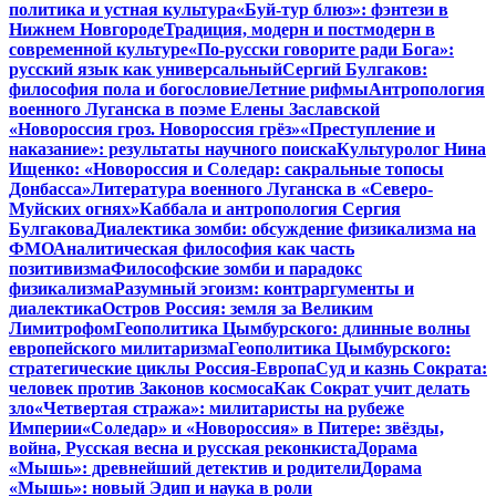
политика и устная культура
«Буй-тур блюз»: фэнтези в
Нижнем Новгороде
Традиция, модерн и постмодерн в
современной культуре
«По-русски говорите ради Бога»:
русский язык как универсальный
Сергий Булгаков:
философия пола и богословие
Летние рифмы
Антропология
военного Луганска в поэме Елены Заславской
«Новороссия гроз. Новороссия грёз»
«Преступление и
наказание»: результаты научного поиска
Культуролог Нина
Ищенко: «Новороссия и Соледар: сакральные топосы
Донбасса»
Литература военного Луганска в «Северо-
Муйских огнях»
Каббала и антропология Сергия
Булгакова
Диалектика зомби: обсуждение физикализма на
ФМО
Аналитическая философия как часть
позитивизма
Философские зомби и парадокс
физикализма
Разумный эгоизм: контраргументы и
диалектика
Остров Россия: земля за Великим
Лимитрофом
Геополитика Цымбурского: длинные волны
европейского милитаризма
Геополитика Цымбурского:
стратегические циклы Россия-Европа
Суд и казнь Сократа:
человек против Законов космоса
Как Сократ учит делать
зло
«Четвертая стража»: милитаристы на рубеже
Империи
«Соледар» и «Новороссия» в Питере: звёзды,
война, Русская весна и русская реконкиста
Дорама
«Мышь»: древнейший детектив и родители
Дорама
«Мышь»: новый Эдип и наука в роли