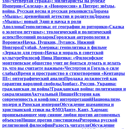
зло
«Четвертая стража»: милитаристы на рубеже
Империи
«Соледар» и «Новороссия» в Питере: звёзды,
война, Русская весна и русская реконкиста
Дорама
«Мышь»: древнейший детектив и родители
Дорама
«Мышь»: новый Эдип и наука в роли
Аполлона
Геополитика: от географии до риторики
«Сказка
о золотом петушке»: теологический и политический
аспект
Весенний подарок
Городская антропология в
Воронеже
Наука, Пушкин, Луганск, Нижний
Новгород
Гудбай, Америка: геополитика в фильме
«Зеркало для героя»
Наука и мораль в советской
культуре
Философ Нина Ищенко: «Философское
монтеневское общество учит не бояться думать и делать
то, что вы считаете важным»
Честертон и Гоголь о силе
слабых
Время и пространство в стихотворении «Кентавры
III»: онтографический анализ
Продажа должностей как
гарантия народной свободы
Донбасс, Россия, Украина:
гражданская ли война?
Гражданская война: политизация и
сакрализация
Актуальный Ницше
История как
современность и конфликт интерпретаций
Национализм,
модерн и Римская империя
Обсуждение шаманизма и
христианской этики на ФМО
Данте, Кант, Харман:
пронизывающее мир сияние любви против автономных
объектов
Ницше против гностицизма
Риторика русской
религиозной философии
Радость читателя
Обсуждение