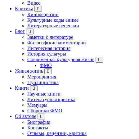
Видео
Критика
Кинорецензии
Культурные коды аниме
Литературные рецензии
Блог
Заметки о литературе
Философские комментарии
Интересная история
История культуры
Современная культурная жизнь
ФМО
Живая жизнь
Мероприятия
Публицистика
Книги
Научные книги
Литературная критика
Мемуары
Сборники ФМО
Об авторе
Биография
Контакты
Отзывы, рецензии, критика