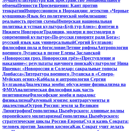
лучшего
Литература как пространство эмоционального
обмена
Ценности Просвещения: Кант против
теократии
Импрессионизм в Нормандии: детектив «Черные
кувшинки»
Язык без политической мобилизации:
реальность против схемы
Имперская национальная
политика и устная культура
«Буй-тур блюз»: фэнтези в
Нижнем Новгороде
Традиция, модерн и постмодерн в
современной культуре
«По-русски говорите ради Бога»:
русский язык как универсальный
Сергий Булгаков:
философия пола и богословие
Летние рифмы
Антропология
военного Луганска в поэме Елены Заславской
«Новороссия гроз. Новороссия грёз»
«Преступление и
наказание»: результаты научного поиска
Культуролог Нина
Ищенко: «Новороссия и Соледар: сакральные топосы
Донбасса»
Литература военного Луганска в «Северо-
Муйских огнях»
Каббала и антропология Сергия
Булгакова
Диалектика зомби: обсуждение физикализма на
ФМО
Аналитическая философия как часть
позитивизма
Философские зомби и парадокс
физикализма
Разумный эгоизм: контраргументы и
диалектика
Остров Россия: земля за Великим
Лимитрофом
Геополитика Цымбурского: длинные волны
европейского милитаризма
Геополитика Цымбурского:
стратегические циклы Россия-Европа
Суд и казнь Сократа:
человек против Законов космоса
Как Сократ учит делать