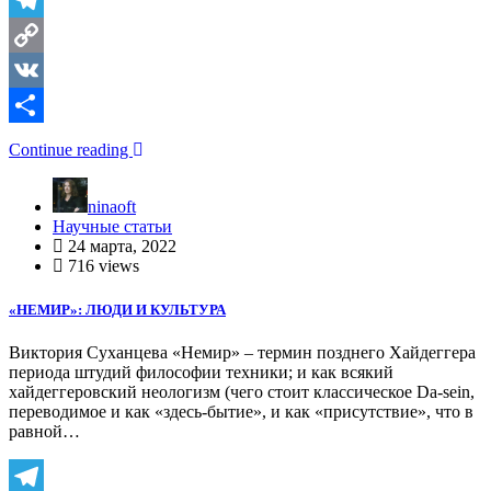
Telegram
Copy
Link
VK
Отправить
Continue reading
ninaoft
Научные статьи
24 марта, 2022
716 views
«НЕМИР»: ЛЮДИ И КУЛЬТУРА
Виктория Суханцева «Немир» – термин позднего Хайдеггера
периода штудий философии техники; и как всякий
хайдеггеровский неологизм (чего стоит классическое Da-sein,
переводимое и как «здесь-бытие», и как «присутствие», что в
равной…