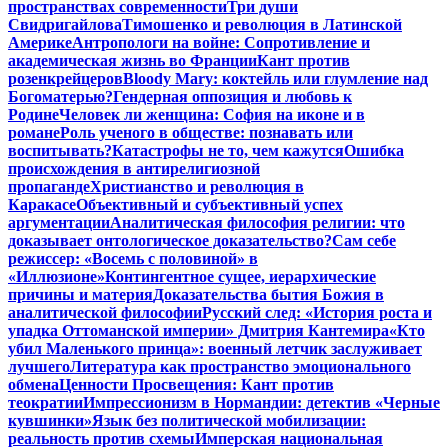
пространствах современности
Три души
Свидригайлова
Тимошенко и революция в Латинской
Америке
Антропологи на войне: Сопротивление и
академическая жизнь во Франции
Кант против
розенкрейцеров
Bloody Mary: коктейль или глумление над
Богоматерью?
Гендерная оппозиция и любовь к
Родине
Человек ли женщина: София на иконе и в
романе
Роль ученого в обществе: познавать или
воспитывать?
Катастрофы не то, чем кажутся
Ошибка
происхождения в антирелигиозной
пропаганде
Христианство и революция в
Каракасе
Объективный и субъективный успех
аргументации
Аналитическая философия религии: что
доказывает онтологическое доказательство?
Сам себе
режиссер: «Восемь с половиной» в
«Иллюзионе»
Контингентное сущее, иерархические
причины и материя
Доказательства бытия Божия в
аналитической философии
Русский след: «История роста и
упадка Оттоманской империи» Дмитрия Кантемира
«Кто
убил Маленького принца»: военный летчик заслуживает
лучшего
Литература как пространство эмоционального
обмена
Ценности Просвещения: Кант против
теократии
Импрессионизм в Нормандии: детектив «Черные
кувшинки»
Язык без политической мобилизации:
реальность против схемы
Имперская национальная