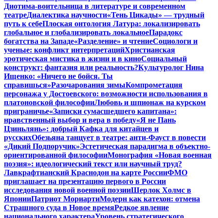
Диотима-воительница в литературе и современном
театре
Диалектика научности
«Тень Цикады» — трудный
путь к себе
Плоская онтология Латура: локализировать
глобальное и глобализировать локальное
Парадокс
богатства на Западе
«Разделение» и чтение
Социологи и
ученые: конфликт интерпретаций
Христианская
эротическая мистика в жизни и в кино
Социальный
конструкт: фантазия или реальность?
Культуролог Нина
Ищенко: «Ничего не бойся. Ты
справишься»
Разочарования зимы
Компрометация
персонажа у Достоевского: возможности использования в
платоновской философии
Любовь и шпионаж на курском
приграничье
«Записки сумасшедшего капитана»:
нравственный выбор и вера в победу
«Я не Пань
Цзиньлянь»: добрый Кафка для китайцев и
русских
Обезьяна танцует в театре: анти-Фауст в повести
«Дикий Подпоручик»
Эстетическая парадигма в объектно-
ориентированной философии
Монография «Новая военная
поэзия»: идеологический текст или научный труд?
Лавкрафтианский Краснодон на карте России
ФМО
приглашает на презентацию первого в России
исследования новой военной поэзии
Шерлок Холмс в
Японии
Патриот Мориарти
Модерн как катехон: отмена
Страшного суда в Новое время
Редкое явление
национального характера
Уровень стратегического