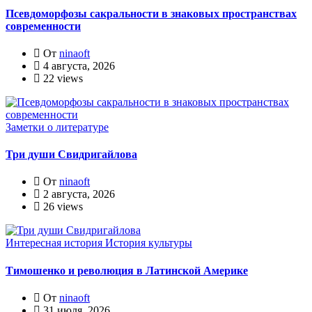
Псевдоморфозы сакральности в знаковых пространствах
современности
От
ninaoft
4 августа, 2026
22 views
Заметки о литературе
Три души Свидригайлова
От
ninaoft
2 августа, 2026
26 views
Интересная история
История культуры
Тимошенко и революция в Латинской Америке
От
ninaoft
31 июля, 2026