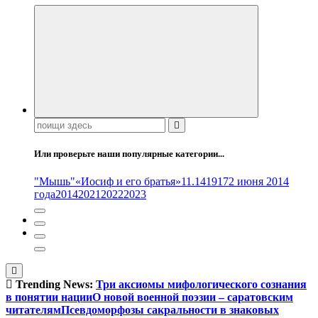
Поиск:
Или проверьте наши популярные категории...
"Мышь"
«Иосиф и его братья»
11.14
1917
2 июня 2014
года
2014
2021
2022
2023
Trending News:
Три аксиомы мифологического сознания
в понятии нации
О новой военной поэзии – саратовским
читателям
Псевдоморфозы сакральности в знаковых