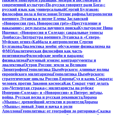
Нижнем Новгороде
Традиция, модерн и постмодерн в
современной культуре
«По-русски говорите ради Бога»:
русский язык как универсальный
Сергий Булгаков:
философия пола и богословие
Летние рифмы
Антропология
военного Луганска в поэме Елены Заславской
«Новороссия гроз. Новороссия грёз»
«Преступление и
наказание»: результаты научного поиска
Культуролог Нина
Ищенко: «Новороссия и Соледар: сакральные топосы
Донбасса»
Литература военного Луганска в «Северо-
Муйских огнях»
Каббала и антропология Сергия
Булгакова
Диалектика зомби: обсуждение физикализма на
ФМО
Аналитическая философия как часть
позитивизма
Философские зомби и парадокс
физикализма
Разумный эгоизм: контраргументы и
диалектика
Остров Россия: земля за Великим
Лимитрофом
Геополитика Цымбурского: длинные волны
европейского милитаризма
Геополитика Цымбурского:
стратегические циклы Россия-Европа
Суд и казнь Сократа:
человек против Законов космоса
Как Сократ учит делать
зло
«Четвертая стража»: милитаристы на рубеже
Империи
«Соледар» и «Новороссия» в Питере: звёзды,
война, Русская весна и русская реконкиста
Дорама
«Мышь»: древнейший детектив и родители
Дорама
«Мышь»: новый Эдип и наука в роли
Аполлона
Геополитика: от географии до риторики
«Сказка