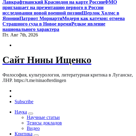
Лавкрафтианский Краснодон на карте России
ФМО
приглашает на презентацию первого в России
исследования новой военной поэзии
Шерлок Холмс в
Японии
Патриот Мориарти
Модерн как катехон: отмена
Страшного суда в Новое время
Редкое явление
национального характера
Пт. Авг 7th, 2026
Сайт Нины Ищенко
Философия, культурология, литературная критика в Луганске,
ЛНР. https://t.me/ninaofterdingen
Subscribe
Наука
Научные статьи
Тезисы докладов
Видео
Критика