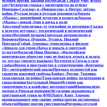
человек против Законов космоса
Как Сократ учит делать
зло
«Четвертая стража»: милитаристы на рубеже
Империи
«Соледар» и «Новороссия» в Питере: звёзды,
война, Русская весна и русская реконкиста
Дорама
«Мышь»: древнейший детектив и родители
Дорама
«Мышь»: новый Эдип и наука в роли
Аполлона
Геополитика: от географии до риторики
«Сказка
о золотом петушке»: теологический и политический
аспект
Весенний подарок
Городская антропология в
Воронеже
Наука, Пушкин, Луганск, Нижний
Новгород
Гудбай, Америка: геополитика в фильме
«Зеркало для героя»
Наука и мораль в советской
культуре
Философ Нина Ищенко: «Философское
монтеневское общество учит не бояться думать и делать
то, что вы считаете важным»
Честертон и Гоголь о силе
слабых
Время и пространство в стихотворении «Кентавры
III»: онтографический анализ
Продажа должностей как
гарантия народной свободы
Донбасс, Россия, Украина:
гражданская ли война?
Гражданская война: политизация и
сакрализация
Актуальный Ницше
История как
современность и конфликт интерпретаций
Национализм,
модерн и Римская империя
Обсуждение шаманизма и
христианской этики на ФМО
Данте, Кант, Харман:
пронизывающее мир сияние любви против автономных
объектов
Ницше против гностицизма
Риторика русской