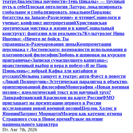
театре
Диалектика научности
«Тень Цикады» — трудный
путь к себе
Плоская онтология Латура: локализировать
глобальное и глобализировать локальное
Парадокс
богатства на Западе
«Разделение» и чтение
Социологи и
ученые: конфликт интерпретаций
Христианская
эротическая мистика в жизни и в кино
Социальный
конструкт: фантазия или реальность?
Культуролог Нина
Ищенко: «Ничего не бойся. Ты
справишься»
Разочарования зимы
Компрометация
персонажа у Достоевского: возможности использования в
платоновской философии
Любовь и шпионаж на курском
приграничье
«Записки сумасшедшего капитана»:
нравственный выбор и вера в победу
«Я не Пань
Цзиньлянь»: добрый Кафка для китайцев и
русских
Обезьяна танцует в театре: анти-Фауст в повести
«Дикий Подпоручик»
Эстетическая парадигма в объектно-
ориентированной философии
Монография «Новая военная
поэзия»: идеологический текст или научный труд?
Лавкрафтианский Краснодон на карте России
ФМО
приглашает на презентацию первого в России
исследования новой военной поэзии
Шерлок Холмс в
Японии
Патриот Мориарти
Модерн как катехон: отмена
Страшного суда в Новое время
Редкое явление
национального характера
Пт. Авг 7th, 2026