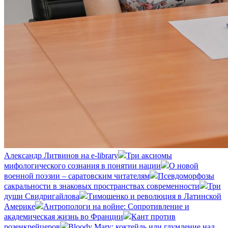
Александр Литвинов на e-library
Три аксиомы
мифологического сознания в понятии нации
О новой
военной поэзии – саратовским читателям
Псевдоморфозы
сакральности в знаковых пространствах современности
Три
души Свидригайлова
Тимошенко и революция в Латинской
Америке
Антропологи на войне: Сопротивление и
академическая жизнь во Франции
Кант против
розенкрейцеров
Bloody Mary: коктейль или глумление над