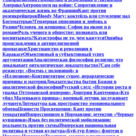
Америке
Антропологи на войне: Сопротивление и
академическая жизнь во Франции
Кант против
розенкрейцеров
Bloody Mary: коктейль или глумление над
Богоматерью?
Гендерная оппозиция и любовь к
Родине
Человек ли женщина: София на иконе и в
романе
Роль ученого в обществе: познавать или
воспитывать?
Катастрофы не то, чем кажутся
Ошибка
происхождения в антирелигиозной
пропаганде
Христианство и революция в
Каракасе
Объективный и субъективный успех
аргументации
Аналитическая философия религии: что
доказывает онтологическое доказательство?
Сам себе
режиссер: «Восемь с половиной» в
«Иллюзионе»
Контингентное сущее, иерархические
причины и материя
Доказательства бытия Божия в
аналитической философии
Русский след: «История роста и
упадка Оттоманской империи» Дмитрия Кантемира
«Кто
убил Маленького принца»: военный летчик заслуживает
лучшего
Литература как пространство эмоционального
обмена
Ценности Просвещения: Кант против
теократии
Импрессионизм в Нормандии: детектив «Черные
кувшинки»
Язык без политической мобилизации:
реальность против схемы
Имперская национальная
политика и устная культура
«Буй-тур блюз»: фэнтези в