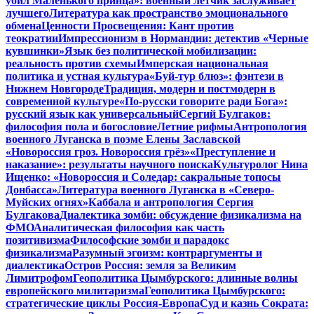
убил Маленького принца»: военный летчик заслуживает
лучшего
Литература как пространство эмоционального
обмена
Ценности Просвещения: Кант против
теократии
Импрессионизм в Нормандии: детектив «Черные
кувшинки»
Язык без политической мобилизации:
реальность против схемы
Имперская национальная
политика и устная культура
«Буй-тур блюз»: фэнтези в
Нижнем Новгороде
Традиция, модерн и постмодерн в
современной культуре
«По-русски говорите ради Бога»:
русский язык как универсальный
Сергий Булгаков:
философия пола и богословие
Летние рифмы
Антропология
военного Луганска в поэме Елены Заславской
«Новороссия гроз. Новороссия грёз»
«Преступление и
наказание»: результаты научного поиска
Культуролог Нина
Ищенко: «Новороссия и Соледар: сакральные топосы
Донбасса»
Литература военного Луганска в «Северо-
Муйских огнях»
Каббала и антропология Сергия
Булгакова
Диалектика зомби: обсуждение физикализма на
ФМО
Аналитическая философия как часть
позитивизма
Философские зомби и парадокс
физикализма
Разумный эгоизм: контраргументы и
диалектика
Остров Россия: земля за Великим
Лимитрофом
Геополитика Цымбурского: длинные волны
европейского милитаризма
Геополитика Цымбурского:
стратегические циклы Россия-Европа
Суд и казнь Сократа: