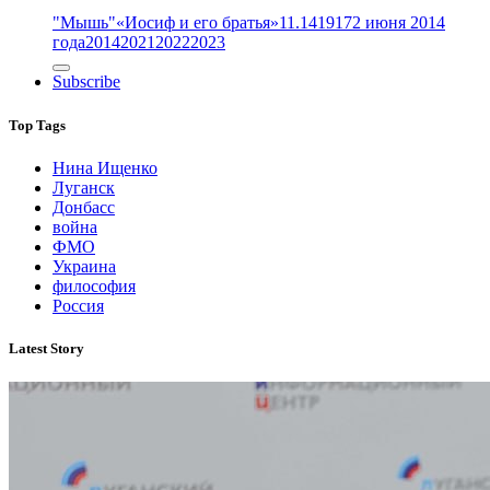
"Мышь"
«Иосиф и его братья»
11.14
1917
2 июня 2014
года
2014
2021
2022
2023
Subscribe
Top Tags
Нина Ищенко
Луганск
Донбасс
война
ФМО
Украина
философия
Россия
Latest Story