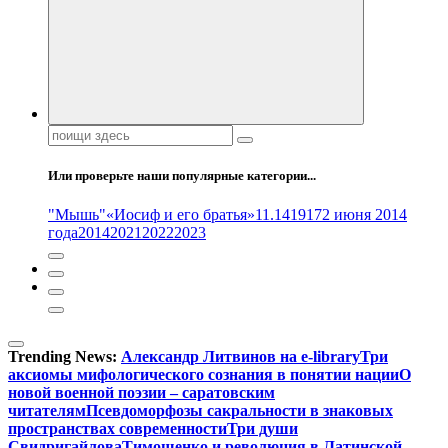
Поиск:
Или проверьте наши популярные категории...
"Мышь"
«Иосиф и его братья»
11.14
1917
2 июня 2014
года
2014
2021
2022
2023
Trending News:
Александр Литвинов на e-library
Три
аксиомы мифологического сознания в понятии нации
О
новой военной поэзии – саратовским
читателям
Псевдоморфозы сакральности в знаковых
пространствах современности
Три души
Свидригайлова
Тимошенко и революция в Латинской