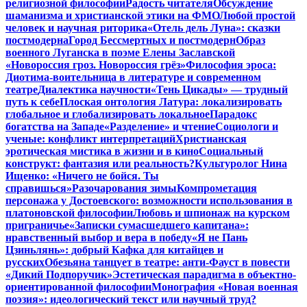
религиозной философии
Радость читателя
Обсуждение
шаманизма и христианской этики на ФМО
Любой простой
человек и научная риторика
«Отель дель Луна»: сказки
постмодерна
Город Бессмертных и постмодерн
Образ
военного Луганска в поэме Елены Заславской
«Новороссия гроз. Новороссия грёз»
Философия эроса:
Диотима-воительница в литературе и современном
театре
Диалектика научности
«Тень Цикады» — трудный
путь к себе
Плоская онтология Латура: локализировать
глобальное и глобализировать локальное
Парадокс
богатства на Западе
«Разделение» и чтение
Социологи и
ученые: конфликт интерпретаций
Христианская
эротическая мистика в жизни и в кино
Социальный
конструкт: фантазия или реальность?
Культуролог Нина
Ищенко: «Ничего не бойся. Ты
справишься»
Разочарования зимы
Компрометация
персонажа у Достоевского: возможности использования в
платоновской философии
Любовь и шпионаж на курском
приграничье
«Записки сумасшедшего капитана»:
нравственный выбор и вера в победу
«Я не Пань
Цзиньлянь»: добрый Кафка для китайцев и
русских
Обезьяна танцует в театре: анти-Фауст в повести
«Дикий Подпоручик»
Эстетическая парадигма в объектно-
ориентированной философии
Монография «Новая военная
поэзия»: идеологический текст или научный труд?