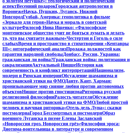
о золотом петушке»: теологический и политический
аспект
Весенний подарок
Городская антропология в
Воронеже
Наука, Пушкин, Луганск, Нижний
Новгород
Гудбай, Америка: геополитика в фильме
«Зеркало для героя»
Наука и мораль в советской
культуре
Философ Нина Ищенко: «Философское
монтеневское общество учит не бояться думать и делать
то, что вы считаете важным»
Честертон и Гоголь о силе
слабых
Время и пространство в стихотворении «Кентавры
III»: онтографический анализ
Продажа должностей как
гарантия народной свободы
Донбасс, Россия, Украина:
гражданская ли война?
Гражданская война: политизация и
сакрализация
Актуальный Ницше
История как
современность и конфликт интерпретаций
Национализм,
модерн и Римская империя
Обсуждение шаманизма и
христианской этики на ФМО
Данте, Кант, Харман:
пронизывающее мир сияние любви против автономных
объектов
Ницше против гностицизма
Риторика русской
религиозной философии
Радость читателя
Обсуждение
шаманизма и христианской этики на ФМО
Любой простой
человек и научная риторика
«Отель дель Луна»: сказки
постмодерна
Город Бессмертных и постмодерн
Образ
военного Луганска в поэме Елены Заславской
«Новороссия гроз. Новороссия грёз»
Философия эроса:
Диотима-воительница в литературе и современном