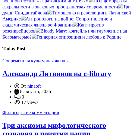
военной поэзии – саратовским читателям
Псевдоморфозы
сакральности в знаковых пространствах современности
Три
души Свидригайлова
Тимошенко и революция в Латинской
Америке
Антропологи на войне: Сопротивление и
академическая жизнь во Франции
Кант против
розенкрейцеров
Bloody Mary: коктейль или глумление над
Богоматерью?
Гендерная оппозиция и любовь к Родине
Today Post
Современная культурная жизнь
Александр Литвинов на e-library
От
ninaoft
6 августа, 2026
0
17 views
Философские комментарии
Три аксиомы мифологического
сознания в понятии нации