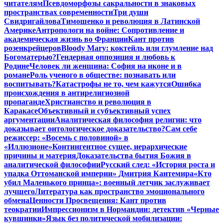
читателям
Псевдоморфозы сакральности в знаковых
пространствах современности
Три души
Свидригайлова
Тимошенко и революция в Латинской
Америке
Антропологи на войне: Сопротивление и
академическая жизнь во Франции
Кант против
розенкрейцеров
Bloody Mary: коктейль или глумление над
Богоматерью?
Гендерная оппозиция и любовь к
Родине
Человек ли женщина: София на иконе и в
романе
Роль ученого в обществе: познавать или
воспитывать?
Катастрофы не то, чем кажутся
Ошибка
происхождения в антирелигиозной
пропаганде
Христианство и революция в
Каракасе
Объективный и субъективный успех
аргументации
Аналитическая философия религии: что
доказывает онтологическое доказательство?
Сам себе
режиссер: «Восемь с половиной» в
«Иллюзионе»
Контингентное сущее, иерархические
причины и материя
Доказательства бытия Божия в
аналитической философии
Русский след: «История роста и
упадка Оттоманской империи» Дмитрия Кантемира
«Кто
убил Маленького принца»: военный летчик заслуживает
лучшего
Литература как пространство эмоционального
обмена
Ценности Просвещения: Кант против
теократии
Импрессионизм в Нормандии: детектив «Черные
кувшинки»
Язык без политической мобилизации: