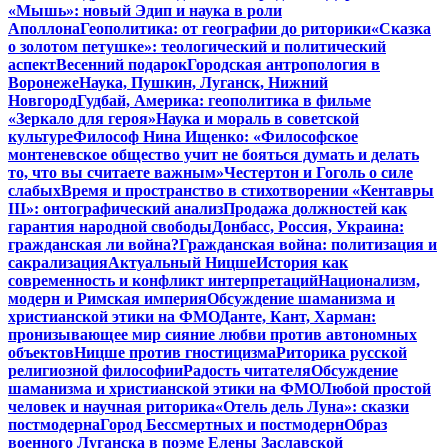
«Мышь»: новый Эдип и наука в роли
Аполлона
Геополитика: от географии до риторики
«Сказка
о золотом петушке»: теологический и политический
аспект
Весенний подарок
Городская антропология в
Воронеже
Наука, Пушкин, Луганск, Нижний
Новгород
Гудбай, Америка: геополитика в фильме
«Зеркало для героя»
Наука и мораль в советской
культуре
Философ Нина Ищенко: «Философское
монтеневское общество учит не бояться думать и делать
то, что вы считаете важным»
Честертон и Гоголь о силе
слабых
Время и пространство в стихотворении «Кентавры
III»: онтографический анализ
Продажа должностей как
гарантия народной свободы
Донбасс, Россия, Украина:
гражданская ли война?
Гражданская война: политизация и
сакрализация
Актуальный Ницше
История как
современность и конфликт интерпретаций
Национализм,
модерн и Римская империя
Обсуждение шаманизма и
христианской этики на ФМО
Данте, Кант, Харман:
пронизывающее мир сияние любви против автономных
объектов
Ницше против гностицизма
Риторика русской
религиозной философии
Радость читателя
Обсуждение
шаманизма и христианской этики на ФМО
Любой простой
человек и научная риторика
«Отель дель Луна»: сказки
постмодерна
Город Бессмертных и постмодерн
Образ
военного Луганска в поэме Елены Заславской