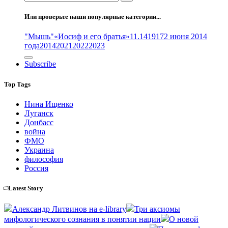
Или проверьте наши популярные категории...
"Мышь"
«Иосиф и его братья»
11.14
1917
2 июня 2014
года
2014
2021
2022
2023
Subscribe
Top Tags
Нина Ищенко
Луганск
Донбасс
война
ФМО
Украина
философия
Россия
Latest Story
Александр Литвинов на e-library
Три аксиомы
мифологического сознания в понятии нации
О новой