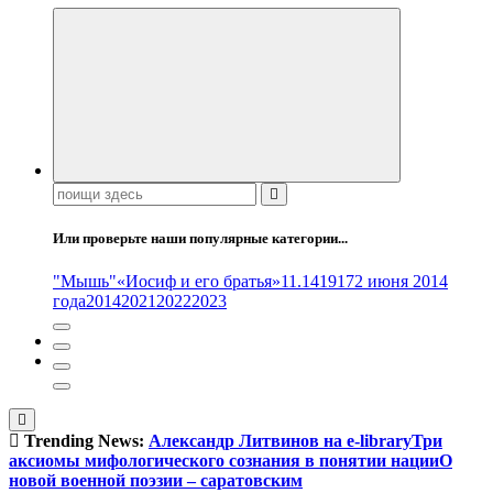
Поиск:
Или проверьте наши популярные категории...
"Мышь"
«Иосиф и его братья»
11.14
1917
2 июня 2014
года
2014
2021
2022
2023
Trending News:
Александр Литвинов на e-library
Три
аксиомы мифологического сознания в понятии нации
О
новой военной поэзии – саратовским