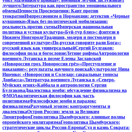
убил Маленького принца»: военный летчик заслуживает
лучшего
Литература как пространство эмоционального
обмена
Ценности Просвещения: Кант против
теократии
Импрессионизм в Нормандии: детектив «Черные
кувшинки»
Язык без политической мобилизации:
реальность против схемы
Имперская национальная
политика и устная культура
«Буй-тур блюз»: фэнтези в
Нижнем Новгороде
Традиция, модерн и постмодерн в
современной культуре
«По-русски говорите ради Бога»:
русский язык как универсальный
Сергий Булгаков:
философия пола и богословие
Летние рифмы
Антропология
военного Луганска в поэме Елены Заславской
«Новороссия гроз. Новороссия грёз»
«Преступление и
наказание»: результаты научного поиска
Культуролог Нина
Ищенко: «Новороссия и Соледар: сакральные топосы
Донбасса»
Литература военного Луганска в «Северо-
Муйских огнях»
Каббала и антропология Сергия
Булгакова
Диалектика зомби: обсуждение физикализма на
ФМО
Аналитическая философия как часть
позитивизма
Философские зомби и парадокс
физикализма
Разумный эгоизм: контраргументы и
диалектика
Остров Россия: земля за Великим
Лимитрофом
Геополитика Цымбурского: длинные волны
европейского милитаризма
Геополитика Цымбурского:
стратегические циклы Россия-Европа
Суд и казнь Сократа: