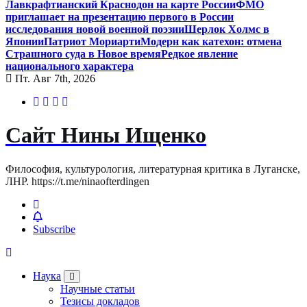
Лавкрафтианский Краснодон на карте России
ФМО
приглашает на презентацию первого в России
исследования новой военной поэзии
Шерлок Холмс в
Японии
Патриот Мориарти
Модерн как катехон: отмена
Страшного суда в Новое время
Редкое явление
национального характера
Пт. Авг 7th, 2026
Сайт Нины Ищенко
Философия, культурология, литературная критика в Луганске,
ЛНР. https://t.me/ninaofterdingen
Subscribe
Наука
Научные статьи
Тезисы докладов