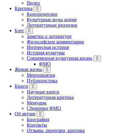
Видео
Критика
Кинорецензии
Культурные коды аниме
Литературные рецензии
Блог
Заметки о литературе
Философские комментарии
Интересная история
История культуры
Современная культурная жизнь
ФМО
Живая жизнь
Мероприятия
Публицистика
Книги
Научные книги
Литературная критика
Мемуары
Сборники ФМО
Об авторе
Биография
Контакты
Отзывы, рецензии, критика