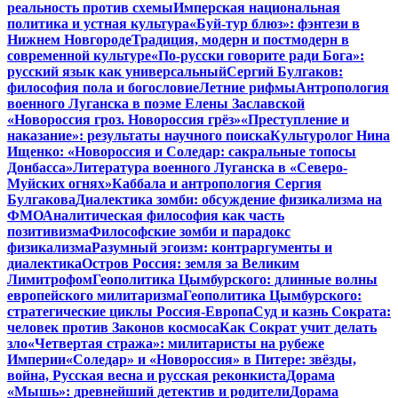
реальность против схемы
Имперская национальная
политика и устная культура
«Буй-тур блюз»: фэнтези в
Нижнем Новгороде
Традиция, модерн и постмодерн в
современной культуре
«По-русски говорите ради Бога»:
русский язык как универсальный
Сергий Булгаков:
философия пола и богословие
Летние рифмы
Антропология
военного Луганска в поэме Елены Заславской
«Новороссия гроз. Новороссия грёз»
«Преступление и
наказание»: результаты научного поиска
Культуролог Нина
Ищенко: «Новороссия и Соледар: сакральные топосы
Донбасса»
Литература военного Луганска в «Северо-
Муйских огнях»
Каббала и антропология Сергия
Булгакова
Диалектика зомби: обсуждение физикализма на
ФМО
Аналитическая философия как часть
позитивизма
Философские зомби и парадокс
физикализма
Разумный эгоизм: контраргументы и
диалектика
Остров Россия: земля за Великим
Лимитрофом
Геополитика Цымбурского: длинные волны
европейского милитаризма
Геополитика Цымбурского:
стратегические циклы Россия-Европа
Суд и казнь Сократа:
человек против Законов космоса
Как Сократ учит делать
зло
«Четвертая стража»: милитаристы на рубеже
Империи
«Соледар» и «Новороссия» в Питере: звёзды,
война, Русская весна и русская реконкиста
Дорама
«Мышь»: древнейший детектив и родители
Дорама