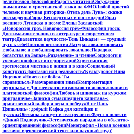
религиозной философии
Радость читателя
Обсуждение
шаманизма и христианской этики на ФМО
Любой простой
человек и научная риторика
«Отель дель Луна»: сказки
постмодерна
Город Бессмертных и постмодерн
Образ
военного Луганска в поэме Елены Заславской
«Новороссия гроз. Новороссия грёз»
Философия эроса:
Диотима-воительница в литературе и современном
театре
Диалектика научности
«Тень Цикады» — трудный
путь к себе
Плоская онтология Латура: локализировать
глобальное и глобализировать локальное
Парадокс
богатства на Западе
«Разделение» и чтение
Социологи и
ученые: конфликт интерпретаций
Христианская
эротическая мистика в жизни и в кино
Социальный
конструкт: фантазия или реальность?
Культуролог Нина
Ищенко: «Ничего не бойся. Ты
справишься»
Разочарования зимы
Компрометация
персонажа у Достоевского: возможности использования в
платоновской философии
Любовь и шпионаж на курском
приграничье
«Записки сумасшедшего капитана»:
нравственный выбор и вера в победу
«Я не Пань
Цзиньлянь»: добрый Кафка для китайцев и
русских
Обезьяна танцует в театре: анти-Фауст в повести
«Дикий Подпоручик»
Эстетическая парадигма в объектно-
ориентированной философии
Монография «Новая военная
поэзия»: идеологический текст или научный труд?