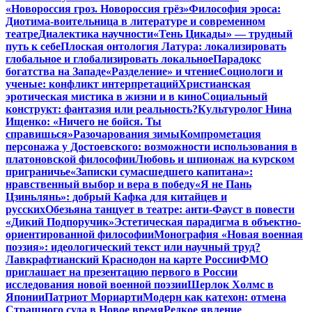
«Новороссия гроз. Новороссия грёз»
Философия эроса:
Диотима-воительница в литературе и современном
театре
Диалектика научности
«Тень Цикады» — трудный
путь к себе
Плоская онтология Латура: локализировать
глобальное и глобализировать локальное
Парадокс
богатства на Западе
«Разделение» и чтение
Социологи и
ученые: конфликт интерпретаций
Христианская
эротическая мистика в жизни и в кино
Социальный
конструкт: фантазия или реальность?
Культуролог Нина
Ищенко: «Ничего не бойся. Ты
справишься»
Разочарования зимы
Компрометация
персонажа у Достоевского: возможности использования в
платоновской философии
Любовь и шпионаж на курском
приграничье
«Записки сумасшедшего капитана»:
нравственный выбор и вера в победу
«Я не Пань
Цзиньлянь»: добрый Кафка для китайцев и
русских
Обезьяна танцует в театре: анти-Фауст в повести
«Дикий Подпоручик»
Эстетическая парадигма в объектно-
ориентированной философии
Монография «Новая военная
поэзия»: идеологический текст или научный труд?
Лавкрафтианский Краснодон на карте России
ФМО
приглашает на презентацию первого в России
исследования новой военной поэзии
Шерлок Холмс в
Японии
Патриот Мориарти
Модерн как катехон: отмена
Страшного суда в Новое время
Редкое явление