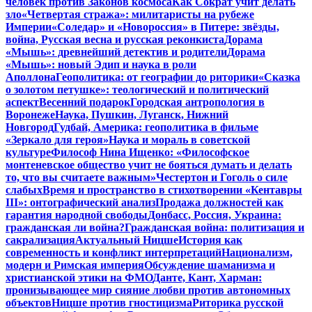
человек против Законов космоса
Как Сократ учит делать
зло
«Четвертая стража»: милитаристы на рубеже
Империи
«Соледар» и «Новороссия» в Питере: звёзды,
война, Русская весна и русская реконкиста
Дорама
«Мышь»: древнейший детектив и родители
Дорама
«Мышь»: новый Эдип и наука в роли
Аполлона
Геополитика: от географии до риторики
«Сказка
о золотом петушке»: теологический и политический
аспект
Весенний подарок
Городская антропология в
Воронеже
Наука, Пушкин, Луганск, Нижний
Новгород
Гудбай, Америка: геополитика в фильме
«Зеркало для героя»
Наука и мораль в советской
культуре
Философ Нина Ищенко: «Философское
монтеневское общество учит не бояться думать и делать
то, что вы считаете важным»
Честертон и Гоголь о силе
слабых
Время и пространство в стихотворении «Кентавры
III»: онтографический анализ
Продажа должностей как
гарантия народной свободы
Донбасс, Россия, Украина:
гражданская ли война?
Гражданская война: политизация и
сакрализация
Актуальный Ницше
История как
современность и конфликт интерпретаций
Национализм,
модерн и Римская империя
Обсуждение шаманизма и
христианской этики на ФМО
Данте, Кант, Харман:
пронизывающее мир сияние любви против автономных
объектов
Ницше против гностицизма
Риторика русской