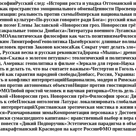
лософии
Русский след: «История роста и упадка Оттоманской
как пространство эмоционального обмена
Ценности Просвеще
изации: реальность против схемы
Имперская национальная п
менной культуре
«По-русски говорите ради Бога»: русский яз
в поэме Елены Заславской «Новороссия гроз. Новороссия грё
 сакральные топосы Донбасса»
Литература военного Луганска
 ФМО
Аналитическая философия как часть позитивизма
Филосо
ликим Лимитрофом
Геополитика Цымбурского: длинные волны
 человек против Законов космоса
Как Сократ учит делать зло
«
, Русская весна и русская реконкиста
Дорама «Мышь»: древне
ики
«Сказка о золотом петушке»: теологический и политическ
, Америка: геополитика в фильме «Зеркало для героя»
Наука 
ть и делать то, что вы считаете важным»
Честертон и Гоголь 
й как гарантия народной свободы
Донбасс, Россия, Украина
ть и конфликт интерпретаций
Национализм, модерн и Римска
бви против автономных объектов
Ницше против гностицизма
 ФМО
Любой простой человек и научная риторика
«Отель дель 
кой «Новороссия гроз. Новороссия грёз»
Философия эроса: Ди
 к себе
Плоская онтология Латура: локализировать глобальн
 интерпретаций
Христианская эротическая мистика в жизни 
ся»
Разочарования зимы
Компрометация персонажа у Достоев
иски сумасшедшего капитана»: нравственный выбор и вера 
 в повести «Дикий Подпоручик»
Эстетическая парадигма в об
авкрафтианский Краснодон на карте России
ФМО приглашает 