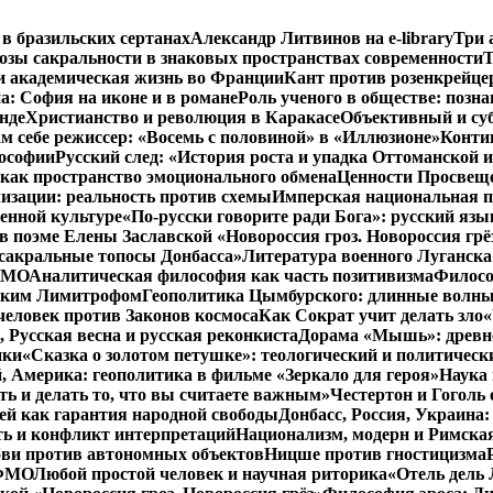
 в бразильских сертанах
Александр Литвинов на e-library
Три 
зы сакральности в знаковых пространствах современности
Т
и академическая жизнь во Франции
Кант против розенкрейце
: София на иконе и в романе
Роль ученого в обществе: позн
нде
Христианство и революция в Каракасе
Объективный и су
м себе режиссер: «Восемь с половиной» в «Иллюзионе»
Конти
лософии
Русский след: «История роста и упадка Оттоманской
как пространство эмоционального обмена
Ценности Просвеще
изации: реальность против схемы
Имперская национальная п
менной культуре
«По-русски говорите ради Бога»: русский яз
в поэме Елены Заславской «Новороссия гроз. Новороссия грё
 сакральные топосы Донбасса»
Литература военного Луганска
 ФМО
Аналитическая философия как часть позитивизма
Филосо
ликим Лимитрофом
Геополитика Цымбурского: длинные волны
 человек против Законов космоса
Как Сократ учит делать зло
«
, Русская весна и русская реконкиста
Дорама «Мышь»: древне
ики
«Сказка о золотом петушке»: теологический и политическ
, Америка: геополитика в фильме «Зеркало для героя»
Наука 
ть и делать то, что вы считаете важным»
Честертон и Гоголь 
й как гарантия народной свободы
Донбасс, Россия, Украина
ть и конфликт интерпретаций
Национализм, модерн и Римска
бви против автономных объектов
Ницше против гностицизма
 ФМО
Любой простой человек и научная риторика
«Отель дель 