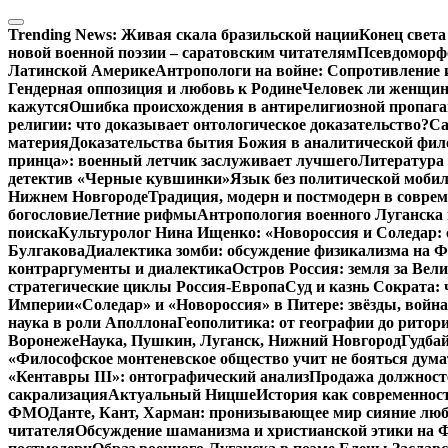
Перейти
к
Trending News:
Живая скала бразильской нации
Конец света
содержимому
новой военной поэзии – саратовским читателям
Псевдоморфо
Латинской Америке
Антропологи на войне: Сопротивление 
Гендерная оппозиция и любовь к Родине
Человек ли женщина
кажутся
Ошибка происхождения в антирелигиозной пропага
религии: что доказывает онтологическое доказательство?
Са
материя
Доказательства бытия Божия в аналитической фи
принца»: военный летчик заслуживает лучшего
Литература 
детектив «Черные кувшинки»
Язык без политической мобил
Нижнем Новгороде
Традиция, модерн и постмодерн в совре
богословие
Летние рифмы
Антропология военного Луганска 
поиска
Культуролог Нина Ищенко: «Новороссия и Соледар:
Булгакова
Диалектика зомби: обсуждение физикализма на
контраргументы и диалектика
Остров Россия: земля за Ве
стратегические циклы Россия-Европа
Суд и казнь Сократа:
Империи
«Соледар» и «Новороссия» в Питере: звёзды, война
наука в роли Аполлона
Геополитика: от географии до ритор
Воронеже
Наука, Пушкин, Луганск, Нижний Новгород
Гудбай
«Философское монтеневское общество учит не бояться дума
«Кентавры III»: онтографический анализ
Продажа должносте
сакрализация
Актуальный Ницше
История как современнос
ФМО
Данте, Кант, Харман: пронизывающее мир сияние лю
читателя
Обсуждение шаманизма и христианской этики на