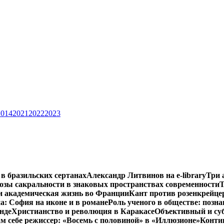
2014
2021
2022
2023
 в бразильских сертанах
Александр Литвинов на e-library
Три 
зы сакральности в знаковых пространствах современности
Т
и академическая жизнь во Франции
Кант против розенкрейце
: София на иконе и в романе
Роль ученого в обществе: позн
нде
Христианство и революция в Каракасе
Объективный и су
м себе режиссер: «Восемь с половиной» в «Иллюзионе»
Конти