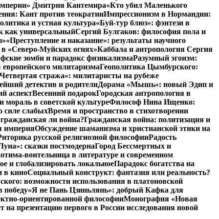
 империи» Дмитрия Кантемира
«Кто убил Маленького
ния: Кант против теократии
Импрессионизм в Нормандии:
олитика и устная культура
«Буй-тур блюз»: фэнтези в
ык как универсальный
Сергий Булгаков: философия пола и
з»
«Преступление и наказание»: результаты научного
 в «Северо-Муйских огнях»
Каббала и антропология Сергия
фские зомби и парадокс физикализма
Разумный эгоизм:
 европейского милитаризма
Геополитика Цымбурского:
Четвертая стража»: милитаристы на рубеже
йший детектив и родители
Дорама «Мышь»: новый Эдип и
ий аспект
Весенний подарок
Городская антропология в
и мораль в советской культуре
Философ Нина Ищенко:
о силе слабых
Время и пространство в стихотворении
: гражданская ли война?
Гражданская война: политизация и
я империя
Обсуждение шаманизма и христианской этики на
Риторика русской религиозной философии
Радость
Луна»: сказки постмодерна
Город Бессмертных и
отима-воительница в литературе и современном
ое и глобализировать локальное
Парадокс богатства на
и в кино
Социальный конструкт: фантазия или реальность?
ского: возможности использования в платоновской
в победу
«Я не Пань Цзиньлянь»: добрый Кафка для
ъектно-ориентированной философии
Монография «Новая
на презентацию первого в России исследования новой