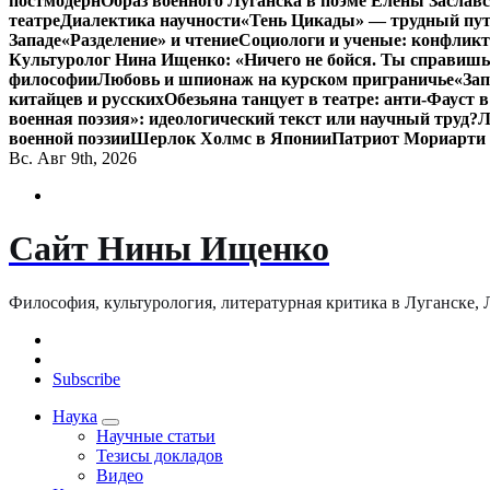
постмодерн
Образ военного Луганска в поэме Елены Заславс
театре
Диалектика научности
«Тень Цикады» — трудный путь
Западе
«Разделение» и чтение
Социологи и ученые: конфликт
Культуролог Нина Ищенко: «Ничего не бойся. Ты справишь
философии
Любовь и шпионаж на курском приграничье
«Зап
китайцев и русских
Обезьяна танцует в театре: анти-Фауст
военная поэзия»: идеологический текст или научный труд?
Л
военной поэзии
Шерлок Холмс в Японии
Патриот Мориарти
Вс. Авг 9th, 2026
Сайт Нины Ищенко
Философия, культурология, литературная критика в Луганске, ЛНР
Subscribe
Наука
Научные статьи
Тезисы докладов
Видео