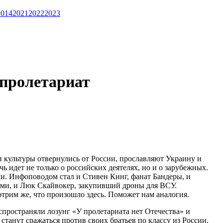
2014
2021
2022
2023
 пролетариат
и культуры отвернулись от России, прославляют Украину и
 идет не только о российских деятелях, но и о зарубежных.
ли. Инфоповодом стал и Стивен Кинг, фанат Бандеры, и
кими, и Люк Скайвокер, закупивший дроны для ВСУ.
трим же, что произошло здесь. Поможет нам аналогия.
пространяли лозунг «У пролетариата нет Отечества» и
 станут сражаться против своих братьев по классу из России.