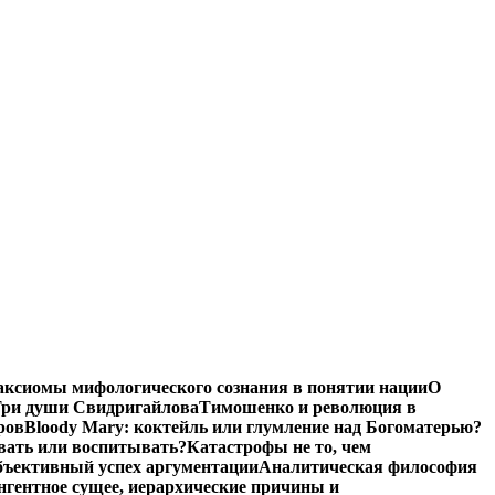
аксиомы мифологического сознания в понятии нации
О
ри души Свидригайлова
Тимошенко и революция в
ров
Bloody Mary: коктейль или глумление над Богоматерью?
авать или воспитывать?
Катастрофы не то, чем
бъективный успех аргументации
Аналитическая философия
нгентное сущее, иерархические причины и