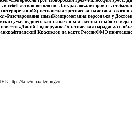
кой «Новороссия гроз. Новороссия грёз»
Философия эроса: Ди
 к себе
Плоская онтология Латура: локализировать глобальн
 интерпретаций
Христианская эротическая мистика в жизни 
ся»
Разочарования зимы
Компрометация персонажа у Достоев
иски сумасшедшего капитана»: нравственный выбор и вера 
 в повести «Дикий Подпоручик»
Эстетическая парадигма в об
авкрафтианский Краснодон на карте России
ФМО приглашает 
. https://t.me/ninaofterdingen