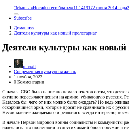
"Мышь"
«Иосиф и его братья»
11.14
1917
2 июня 2014 года
Subscribe
Домашняя
Деятели культуры как новый пролетариат
Деятели культуры как новый
ninaoft
Современная культурная жизнь
1 ноября, 2022
0 Комментарии
С начала СВО было написано немало текстов о том, что деятел
активно пересылают деньги на армию, убивающую русских. Речь
Казалось бы, чего от них можно было ожидать? Но ведь ожида
оскорбившиеся орки, которые просят не сравнивать их с русс
Несовпадение ожидаемого и реального всегда интересно, посмо
В начале Первой мировой войны социалисты и коммунисты рас
надеялись, что пролетарии из других армий бросят оружие и не