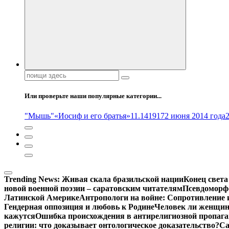
Поиск:
Или проверьте наши популярные категории...
"Мышь"
«Иосиф и его братья»
11.14
1917
2 июня 2014 года
Trending News:
Живая скала бразильской нации
Конец света
новой военной поэзии – саратовским читателям
Псевдоморфо
Латинской Америке
Антропологи на войне: Сопротивление 
Гендерная оппозиция и любовь к Родине
Человек ли женщина
кажутся
Ошибка происхождения в антирелигиозной пропага
религии: что доказывает онтологическое доказательство?
Са