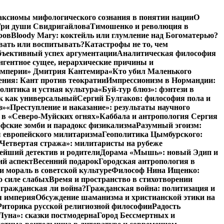
аксиомы мифологического сознания в понятии нации
О
ри души Свидригайлова
Тимошенко и революция в
ров
Bloody Mary: коктейль или глумление над Богоматерью?
авать или воспитывать?
Катастрофы не то, чем
бъективный успех аргументации
Аналитическая философия
нгентное сущее, иерархические причины и
 империи» Дмитрия Кантемира
«Кто убил Маленького
ния: Кант против теократии
Импрессионизм в Нормандии:
олитика и устная культура
«Буй-тур блюз»: фэнтези в
ык как универсальный
Сергий Булгаков: философия пола и
з»
«Преступление и наказание»: результаты научного
 в «Северо-Муйских огнях»
Каббала и антропология Сергия
фские зомби и парадокс физикализма
Разумный эгоизм:
 европейского милитаризма
Геополитика Цымбурского:
Четвертая стража»: милитаристы на рубеже
йший детектив и родители
Дорама «Мышь»: новый Эдип и
ий аспект
Весенний подарок
Городская антропология в
и мораль в советской культуре
Философ Нина Ищенко:
о силе слабых
Время и пространство в стихотворении
: гражданская ли война?
Гражданская война: политизация и
я империя
Обсуждение шаманизма и христианской этики на
Риторика русской религиозной философии
Радость
Луна»: сказки постмодерна
Город Бессмертных и