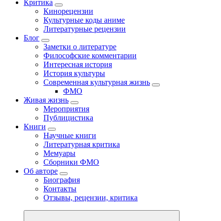
Критика
Кинорецензии
Культурные коды аниме
Литературные рецензии
Блог
Заметки о литературе
Философские комментарии
Интересная история
История культуры
Современная культурная жизнь
ФМО
Живая жизнь
Мероприятия
Публицистика
Книги
Научные книги
Литературная критика
Мемуары
Сборники ФМО
Об авторе
Биография
Контакты
Отзывы, рецензии, критика