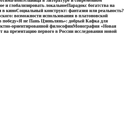
отима-воительница в литературе и современном
ое и глобализировать локальное
Парадокс богатства на
и в кино
Социальный конструкт: фантазия или реальность?
ского: возможности использования в платоновской
в победу
«Я не Пань Цзиньлянь»: добрый Кафка для
ъектно-ориентированной философии
Монография «Новая
на презентацию первого в России исследования новой