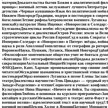
материя
Доказательства бытия Божия в аналитической фи
принца»: военный летчик заслуживает лучшего
Литература 
детектив «Черные кувшинки»
Язык без политической мобил
Нижнем Новгороде
Традиция, модерн и постмодерн в совре
богословие
Летние рифмы
Антропология военного Луганска 
поиска
Культуролог Нина Ищенко: «Новороссия и Соледар:
Булгакова
Диалектика зомби: обсуждение физикализма на
контраргументы и диалектика
Остров Россия: земля за Ве
стратегические циклы Россия-Европа
Суд и казнь Сократа:
Империи
«Соледар» и «Новороссия» в Питере: звёзды, война
наука в роли Аполлона
Геополитика: от географии до ритор
Воронеже
Наука, Пушкин, Луганск, Нижний Новгород
Гудбай
«Философское монтеневское общество учит не бояться дума
«Кентавры III»: онтографический анализ
Продажа должносте
сакрализация
Актуальный Ницше
История как современнос
ФМО
Данте, Кант, Харман: пронизывающее мир сияние лю
читателя
Обсуждение шаманизма и христианской этики на
постмодерн
Образ военного Луганска в поэме Елены Заславс
театре
Диалектика научности
«Тень Цикады» — трудный путь
Западе
«Разделение» и чтение
Социологи и ученые: конфликт
Культуролог Нина Ищенко: «Ничего не бойся. Ты справишь
философии
Любовь и шпионаж на курском приграничье
«Зап
китайцев и русских
Обезьяна танцует в театре: анти-Фауст
военная поэзия»: идеологический текст или научный труд?
Л
военной поэзии
Шерлок Холмс в Японии
Патриот Мориарти