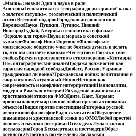
«Мышь»: новый Эдип и наука в роли
Аполлона
Геополитика: от географии до риторики
«Сказка
о золотом петушке»: теологический и политический
аспект
Весенний подарок
Городская антропология в
Воронеже
Наука, Пушкин, Луганск, Нижний
Новгород
Гудбай, Америка: геополитика в фильме
«Зеркало для героя»
Наука и мораль в советской
культуре
Философ Нина Ищенко: «Философское
монтеневское общество учит не бояться думать и делать
то, что вы считаете важным»
Честертон и Гоголь о силе
слабых
Время и пространство в стихотворении «Кентавры
III»: онтографический анализ
Продажа должностей как
гарантия народной свободы
Донбасс, Россия, Украина:
гражданская ли война?
Гражданская война: политизация и
сакрализация
Актуальный Ницше
История как
современность и конфликт интерпретаций
Национализм,
модерн и Римская империя
Обсуждение шаманизма и
христианской этики на ФМО
Данте, Кант, Харман:
пронизывающее мир сияние любви против автономных
объектов
Ницше против гностицизма
Риторика русской
религиозной философии
Радость читателя
Обсуждение
шаманизма и христианской этики на ФМО
Любой простой
человек и научная риторика
«Отель дель Луна»: сказки
постмодерна
Город Бессмертных и постмодерн
Образ
военного Луганска в поэме Елены Заславской