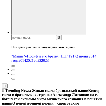
Поиск:
Или проверьте наши популярные категории...
"Мышь"
«Иосиф и его братья»
11.14
1917
2 июня 2014
года
2014
2021
2022
2023
Trending News:
Живая скала бразильской нации
Конец
света в бразильских сертанах
Александр Литвинов на e-
library
Три аксиомы мифологического сознания в понятии
нации
О новой военной поэзии – саратовским