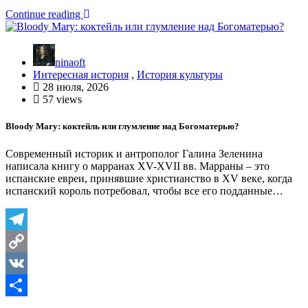
Отправить
Continue reading
ninaoft
Интересная история
,
История культуры
28 июля, 2026
57 views
Bloody Mary: коктейль или глумление над Богоматерью?
Современный историк и антрополог Галина Зеленина
написала книгу о марранах XV-XVII вв. Марраны – это
испанские евреи, принявшие христианство в XV веке, когда
испанский король потребовал, чтобы все его подданные…
Telegram
Copy
Link
VK
Отправить