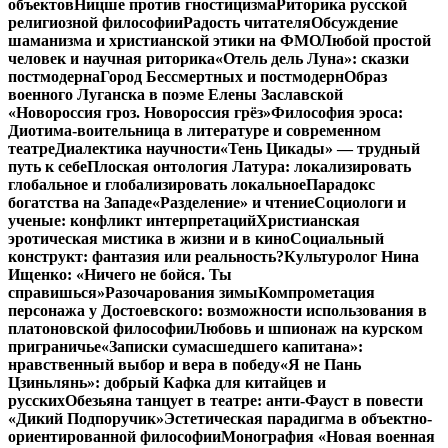
объектов
Ницше против гностицизма
Риторика русской
религиозной философии
Радость читателя
Обсуждение
шаманизма и христианской этики на ФМО
Любой простой
человек и научная риторика
«Отель дель Луна»: сказки
постмодерна
Город Бессмертных и постмодерн
Образ
военного Луганска в поэме Елены Заславской
«Новороссия гроз. Новороссия грёз»
Философия эроса:
Диотима-воительница в литературе и современном
театре
Диалектика научности
«Тень Цикады» — трудный
путь к себе
Плоская онтология Латура: локализировать
глобальное и глобализировать локальное
Парадокс
богатства на Западе
«Разделение» и чтение
Социологи и
ученые: конфликт интерпретаций
Христианская
эротическая мистика в жизни и в кино
Социальный
конструкт: фантазия или реальность?
Культуролог Нина
Ищенко: «Ничего не бойся. Ты
справишься»
Разочарования зимы
Компрометация
персонажа у Достоевского: возможности использования в
платоновской философии
Любовь и шпионаж на курском
приграничье
«Записки сумасшедшего капитана»:
нравственный выбор и вера в победу
«Я не Пань
Цзиньлянь»: добрый Кафка для китайцев и
русских
Обезьяна танцует в театре: анти-Фауст в повести
«Дикий Подпоручик»
Эстетическая парадигма в объектно-
ориентированной философии
Монография «Новая военная