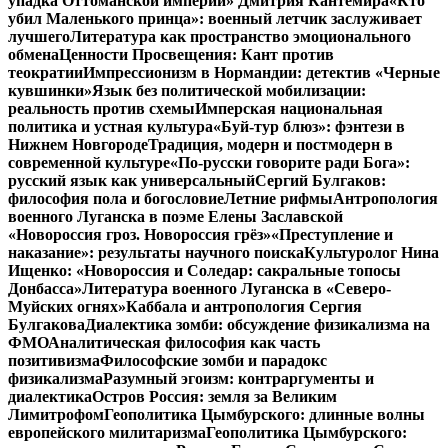
упадка Оттоманской империи» Дмитрия Кантемира
«Кто
убил Маленького принца»: военный летчик заслуживает
лучшего
Литература как пространство эмоционального
обмена
Ценности Просвещения: Кант против
теократии
Импрессионизм в Нормандии: детектив «Черные
кувшинки»
Язык без политической мобилизации:
реальность против схемы
Имперская национальная
политика и устная культура
«Буй-тур блюз»: фэнтези в
Нижнем Новгороде
Традиция, модерн и постмодерн в
современной культуре
«По-русски говорите ради Бога»:
русский язык как универсальный
Сергий Булгаков:
философия пола и богословие
Летние рифмы
Антропология
военного Луганска в поэме Елены Заславской
«Новороссия гроз. Новороссия грёз»
«Преступление и
наказание»: результаты научного поиска
Культуролог Нина
Ищенко: «Новороссия и Соледар: сакральные топосы
Донбасса»
Литература военного Луганска в «Северо-
Муйских огнях»
Каббала и антропология Сергия
Булгакова
Диалектика зомби: обсуждение физикализма на
ФМО
Аналитическая философия как часть
позитивизма
Философские зомби и парадокс
физикализма
Разумный эгоизм: контраргументы и
диалектика
Остров Россия: земля за Великим
Лимитрофом
Геополитика Цымбурского: длинные волны
европейского милитаризма
Геополитика Цымбурского: