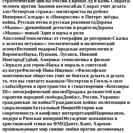
стратегические циклы Россия-Европа
Суд и казнь Сократа:
человек против Законов космоса
Как Сократ учит делать
зло
«Четвертая стража»: милитаристы на рубеже
Империи
«Соледар» и «Новороссия» в Питере: звёзды,
война, Русская весна и русская реконкиста
Дорама
«Мышь»: древнейший детектив и родители
Дорама
«Мышь»: новый Эдип и наука в роли
Аполлона
Геополитика: от географии до риторики
«Сказка
о золотом петушке»: теологический и политический
аспект
Весенний подарок
Городская антропология в
Воронеже
Наука, Пушкин, Луганск, Нижний
Новгород
Гудбай, Америка: геополитика в фильме
«Зеркало для героя»
Наука и мораль в советской
культуре
Философ Нина Ищенко: «Философское
монтеневское общество учит не бояться думать и делать
то, что вы считаете важным»
Честертон и Гоголь о силе
слабых
Время и пространство в стихотворении «Кентавры
III»: онтографический анализ
Продажа должностей как
гарантия народной свободы
Донбасс, Россия, Украина:
гражданская ли война?
Гражданская война: политизация и
сакрализация
Актуальный Ницше
История как
современность и конфликт интерпретаций
Национализм,
модерн и Римская империя
Обсуждение шаманизма и
христианской этики на ФМО
Данте, Кант, Харман:
пронизывающее мир сияние любви против автономных