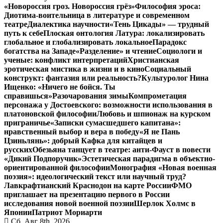
«Новороссия гроз. Новороссия грёз»
Философия эроса:
Диотима-воительница в литературе и современном
театре
Диалектика научности
«Тень Цикады» — трудный
путь к себе
Плоская онтология Латура: локализировать
глобальное и глобализировать локальное
Парадокс
богатства на Западе
«Разделение» и чтение
Социологи и
ученые: конфликт интерпретаций
Христианская
эротическая мистика в жизни и в кино
Социальный
конструкт: фантазия или реальность?
Культуролог Нина
Ищенко: «Ничего не бойся. Ты
справишься»
Разочарования зимы
Компрометация
персонажа у Достоевского: возможности использования в
платоновской философии
Любовь и шпионаж на курском
приграничье
«Записки сумасшедшего капитана»:
нравственный выбор и вера в победу
«Я не Пань
Цзиньлянь»: добрый Кафка для китайцев и
русских
Обезьяна танцует в театре: анти-Фауст в повести
«Дикий Подпоручик»
Эстетическая парадигма в объектно-
ориентированной философии
Монография «Новая военная
поэзия»: идеологический текст или научный труд?
Лавкрафтианский Краснодон на карте России
ФМО
приглашает на презентацию первого в России
исследования новой военной поэзии
Шерлок Холмс в
Японии
Патриот Мориарти
Сб. Авг 8th, 2026