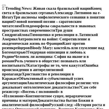
Перейти
к
Trending News:
Живая скала бразильской нации
Конец
содержимому
света в бразильских сертанах
Александр Литвинов на e-
library
Три аксиомы мифологического сознания в понятии
нации
О новой военной поэзии – саратовским
читателям
Псевдоморфозы сакральности в знаковых
пространствах современности
Три души
Свидригайлова
Тимошенко и революция в Латинской
Америке
Антропологи на войне: Сопротивление и
академическая жизнь во Франции
Кант против
розенкрейцеров
Bloody Mary: коктейль или глумление над
Богоматерью?
Гендерная оппозиция и любовь к
Родине
Человек ли женщина: София на иконе и в
романе
Роль ученого в обществе: познавать или
воспитывать?
Катастрофы не то, чем кажутся
Ошибка
происхождения в антирелигиозной
пропаганде
Христианство и революция в
Каракасе
Объективный и субъективный успех
аргументации
Аналитическая философия религии: что
доказывает онтологическое доказательство?
Сам себе
режиссер: «Восемь с половиной» в
«Иллюзионе»
Контингентное сущее, иерархические
причины и материя
Доказательства бытия Божия в
аналитической философии
Русский след: «История роста и