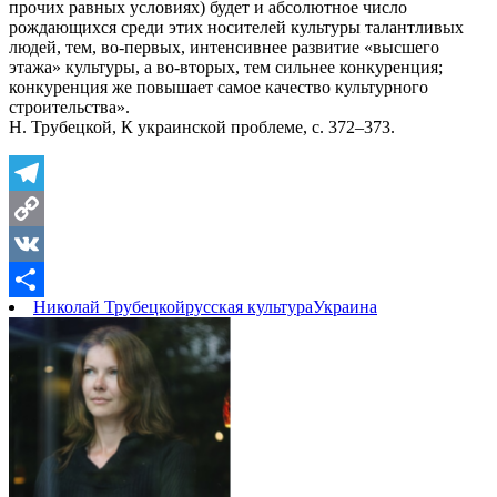
прочих равных условиях) будет и абсолютное число
рождающихся среди этих носителей культуры талантливых
людей, тем, во-первых, интенсивнее развитие «высшего
этажа» культуры, а во-вторых, тем сильнее конкуренция;
конкуренция же повышает самое качество культурного
строительства».
Н. Трубецкой, К украинской проблеме, с. 372–373.
Telegram
Copy
Link
VK
Николай Трубецкой
русская культура
Украина
Отправить