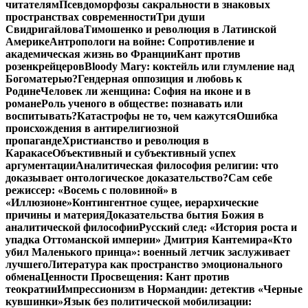
читателям
Псевдоморфозы сакральности в знаковых
пространствах современности
Три души
Свидригайлова
Тимошенко и революция в Латинской
Америке
Антропологи на войне: Сопротивление и
академическая жизнь во Франции
Кант против
розенкрейцеров
Bloody Mary: коктейль или глумление над
Богоматерью?
Гендерная оппозиция и любовь к
Родине
Человек ли женщина: София на иконе и в
романе
Роль ученого в обществе: познавать или
воспитывать?
Катастрофы не то, чем кажутся
Ошибка
происхождения в антирелигиозной
пропаганде
Христианство и революция в
Каракасе
Объективный и субъективный успех
аргументации
Аналитическая философия религии: что
доказывает онтологическое доказательство?
Сам себе
режиссер: «Восемь с половиной» в
«Иллюзионе»
Контингентное сущее, иерархические
причины и материя
Доказательства бытия Божия в
аналитической философии
Русский след: «История роста и
упадка Оттоманской империи» Дмитрия Кантемира
«Кто
убил Маленького принца»: военный летчик заслуживает
лучшего
Литература как пространство эмоционального
обмена
Ценности Просвещения: Кант против
теократии
Импрессионизм в Нормандии: детектив «Черные
кувшинки»
Язык без политической мобилизации: