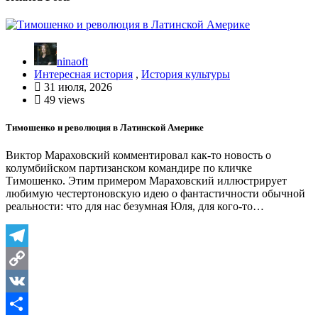
ninaoft
Интересная история
,
История культуры
31 июля, 2026
49 views
Тимошенко и революция в Латинской Америке
Виктор Мараховский комментировал как-то новость о
колумбийском партизанском командире по кличке
Тимошенко. Этим примером Мараховский иллюстрирует
любимую честертоновскую идею о фантастичности обычной
реальности: что для нас безумная Юля, для кого-то…
Telegram
Copy
Link
VK