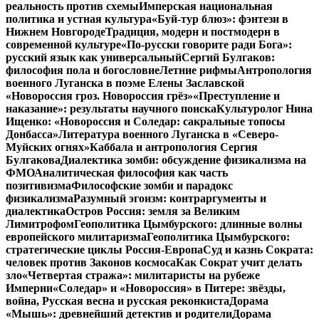
реальность против схемы
Имперская национальная
политика и устная культура
«Буй-тур блюз»: фэнтези в
Нижнем Новгороде
Традиция, модерн и постмодерн в
современной культуре
«По-русски говорите ради Бога»:
русский язык как универсальный
Сергий Булгаков:
философия пола и богословие
Летние рифмы
Антропология
военного Луганска в поэме Елены Заславской
«Новороссия гроз. Новороссия грёз»
«Преступление и
наказание»: результаты научного поиска
Культуролог Нина
Ищенко: «Новороссия и Соледар: сакральные топосы
Донбасса»
Литература военного Луганска в «Северо-
Муйских огнях»
Каббала и антропология Сергия
Булгакова
Диалектика зомби: обсуждение физикализма на
ФМО
Аналитическая философия как часть
позитивизма
Философские зомби и парадокс
физикализма
Разумный эгоизм: контраргументы и
диалектика
Остров Россия: земля за Великим
Лимитрофом
Геополитика Цымбурского: длинные волны
европейского милитаризма
Геополитика Цымбурского:
стратегические циклы Россия-Европа
Суд и казнь Сократа:
человек против Законов космоса
Как Сократ учит делать
зло
«Четвертая стража»: милитаристы на рубеже
Империи
«Соледар» и «Новороссия» в Питере: звёзды,
война, Русская весна и русская реконкиста
Дорама
«Мышь»: древнейший детектив и родители
Дорама