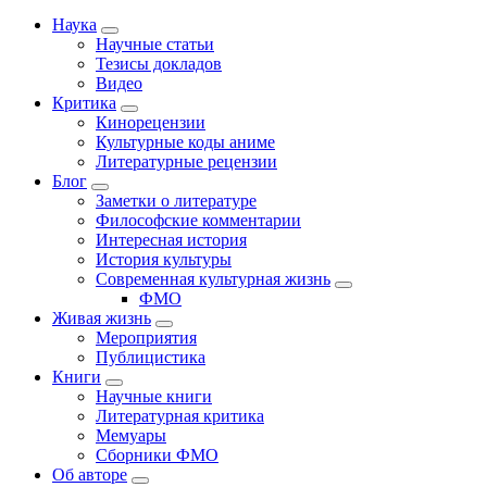
Наука
Научные статьи
Тезисы докладов
Видео
Критика
Кинорецензии
Культурные коды аниме
Литературные рецензии
Блог
Заметки о литературе
Философские комментарии
Интересная история
История культуры
Современная культурная жизнь
ФМО
Живая жизнь
Мероприятия
Публицистика
Книги
Научные книги
Литературная критика
Мемуары
Сборники ФМО
Об авторе