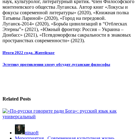
наук, культуролог, литературный критик. Член Философского
монтеневского общества Луганска. Автор книг «Локусы и
фокусы современной литературы» (2020), «Книжная полка
Татьяны Лариной» (2020), «Город на передовой.
Луганск-2014» (2020), «Борьба цивилизаций в “Отблесках
Этерны”» (2021), «Южный фронтир: Россия – Украина –
Донбасс» (2021), «Псевдоморфозы сакральности в знаковых
пространствах современности» (2023).
Навигация
Итоги 2022 года. Житейское
по
Эстетику противления злому обсудят луганские философы
записям
Related Posts
ninaoft
Мероприятия
,
Современная культурная жизнь