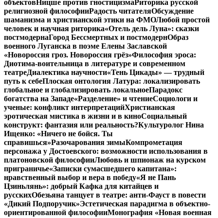
объектов
Ницше против гностицизма
Риторика русской
религиозной философии
Радость читателя
Обсуждение
шаманизма и христианской этики на ФМО
Любой простой
человек и научная риторика
«Отель дель Луна»: сказки
постмодерна
Город Бессмертных и постмодерн
Образ
военного Луганска в поэме Елены Заславской
«Новороссия гроз. Новороссия грёз»
Философия эроса:
Диотима-воительница в литературе и современном
театре
Диалектика научности
«Тень Цикады» — трудный
путь к себе
Плоская онтология Латура: локализировать
глобальное и глобализировать локальное
Парадокс
богатства на Западе
«Разделение» и чтение
Социологи и
ученые: конфликт интерпретаций
Христианская
эротическая мистика в жизни и в кино
Социальный
конструкт: фантазия или реальность?
Культуролог Нина
Ищенко: «Ничего не бойся. Ты
справишься»
Разочарования зимы
Компрометация
персонажа у Достоевского: возможности использования в
платоновской философии
Любовь и шпионаж на курском
приграничье
«Записки сумасшедшего капитана»:
нравственный выбор и вера в победу
«Я не Пань
Цзиньлянь»: добрый Кафка для китайцев и
русских
Обезьяна танцует в театре: анти-Фауст в повести
«Дикий Подпоручик»
Эстетическая парадигма в объектно-
ориентированной философии
Монография «Новая военная