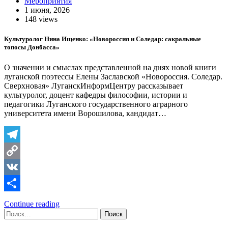
Мероприятия
1 июня, 2026
148 views
Культуролог Нина Ищенко: «Новороссия и Соледар: сакральные
топосы Донбасса»
О значении и смыслах представленной на днях новой книги
луганской поэтессы Елены Заславской «Новороссия. Соледар.
Сверхновая» ЛуганскИнформЦентру рассказывает
культуролог, доцент кафедры философии, истории и
педагогики Луганского государственного аграрного
университета имени Ворошилова, кандидат…
Telegram
Copy
Link
VK
Отправить
Continue reading
Найти: