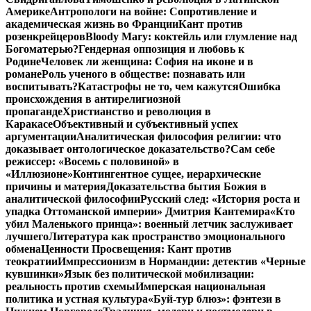
Америке
Антропологи на войне: Сопротивление и
академическая жизнь во Франции
Кант против
розенкрейцеров
Bloody Mary: коктейль или глумление над
Богоматерью?
Гендерная оппозиция и любовь к
Родине
Человек ли женщина: София на иконе и в
романе
Роль ученого в обществе: познавать или
воспитывать?
Катастрофы не то, чем кажутся
Ошибка
происхождения в антирелигиозной
пропаганде
Христианство и революция в
Каракасе
Объективный и субъективный успех
аргументации
Аналитическая философия религии: что
доказывает онтологическое доказательство?
Сам себе
режиссер: «Восемь с половиной» в
«Иллюзионе»
Контингентное сущее, иерархические
причины и материя
Доказательства бытия Божия в
аналитической философии
Русский след: «История роста и
упадка Оттоманской империи» Дмитрия Кантемира
«Кто
убил Маленького принца»: военный летчик заслуживает
лучшего
Литература как пространство эмоционального
обмена
Ценности Просвещения: Кант против
теократии
Импрессионизм в Нормандии: детектив «Черные
кувшинки»
Язык без политической мобилизации:
реальность против схемы
Имперская национальная
политика и устная культура
«Буй-тур блюз»: фэнтези в