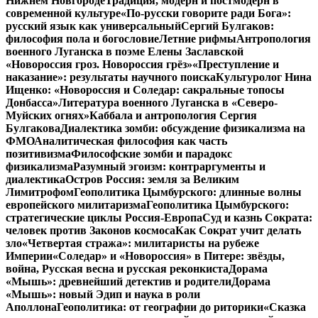
Нижнем Новгороде
Традиция, модерн и постмодерн в
современной культуре
«По-русски говорите ради Бога»:
русский язык как универсальный
Сергий Булгаков:
философия пола и богословие
Летние рифмы
Антропология
военного Луганска в поэме Елены Заславской
«Новороссия гроз. Новороссия грёз»
«Преступление и
наказание»: результаты научного поиска
Культуролог Нина
Ищенко: «Новороссия и Соледар: сакральные топосы
Донбасса»
Литература военного Луганска в «Северо-
Муйских огнях»
Каббала и антропология Сергия
Булгакова
Диалектика зомби: обсуждение физикализма на
ФМО
Аналитическая философия как часть
позитивизма
Философские зомби и парадокс
физикализма
Разумный эгоизм: контраргументы и
диалектика
Остров Россия: земля за Великим
Лимитрофом
Геополитика Цымбурского: длинные волны
европейского милитаризма
Геополитика Цымбурского:
стратегические циклы Россия-Европа
Суд и казнь Сократа:
человек против Законов космоса
Как Сократ учит делать
зло
«Четвертая стража»: милитаристы на рубеже
Империи
«Соледар» и «Новороссия» в Питере: звёзды,
война, Русская весна и русская реконкиста
Дорама
«Мышь»: древнейший детектив и родители
Дорама
«Мышь»: новый Эдип и наука в роли
Аполлона
Геополитика: от географии до риторики
«Сказка