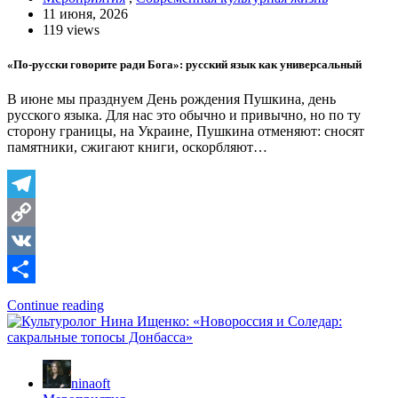
11 июня, 2026
119 views
«По-русски говорите ради Бога»: русский язык как универсальный
В июне мы празднуем День рождения Пушкина, день
русского языка. Для нас это обычно и привычно, но по ту
сторону границы, на Украине, Пушкина отменяют: сносят
памятники, сжигают книги, оскорбляют…
Telegram
Copy
Link
VK
Отправить
Continue reading
ninaoft