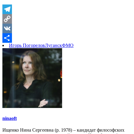
Telegram
Copy
Link
VK
Игорь Погорелов
Луганск
ФМО
Отправить
ninaoft
Ищенко Нина Сергеевна (р. 1978) – кандидат философских