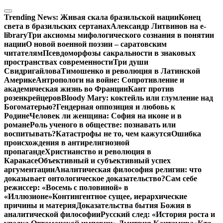
Перейти
к
Trending News:
Живая скала бразильской нации
Конец
содержимому
света в бразильских сертанах
Александр Литвинов на e-
library
Три аксиомы мифологического сознания в понятии
нации
О новой военной поэзии – саратовским
читателям
Псевдоморфозы сакральности в знаковых
пространствах современности
Три души
Свидригайлова
Тимошенко и революция в Латинской
Америке
Антропологи на войне: Сопротивление и
академическая жизнь во Франции
Кант против
розенкрейцеров
Bloody Mary: коктейль или глумление над
Богоматерью?
Гендерная оппозиция и любовь к
Родине
Человек ли женщина: София на иконе и в
романе
Роль ученого в обществе: познавать или
воспитывать?
Катастрофы не то, чем кажутся
Ошибка
происхождения в антирелигиозной
пропаганде
Христианство и революция в
Каракасе
Объективный и субъективный успех
аргументации
Аналитическая философия религии: что
доказывает онтологическое доказательство?
Сам себе
режиссер: «Восемь с половиной» в
«Иллюзионе»
Контингентное сущее, иерархические
причины и материя
Доказательства бытия Божия в
аналитической философии
Русский след: «История роста и