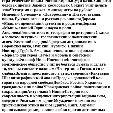
стратегические циклы Россия-Европа
Суд и казнь Сократа:
человек против Законов космоса
Как Сократ учит делать
зло
«Четвертая стража»: милитаристы на рубеже
Империи
«Соледар» и «Новороссия» в Питере: звёзды,
война, Русская весна и русская реконкиста
Дорама
«Мышь»: древнейший детектив и родители
Дорама
«Мышь»: новый Эдип и наука в роли
Аполлона
Геополитика: от географии до риторики
«Сказка
о золотом петушке»: теологический и политический
аспект
Весенний подарок
Городская антропология в
Воронеже
Наука, Пушкин, Луганск, Нижний
Новгород
Гудбай, Америка: геополитика в фильме
«Зеркало для героя»
Наука и мораль в советской
культуре
Философ Нина Ищенко: «Философское
монтеневское общество учит не бояться думать и делать
то, что вы считаете важным»
Честертон и Гоголь о силе
слабых
Время и пространство в стихотворении «Кентавры
III»: онтографический анализ
Продажа должностей как
гарантия народной свободы
Донбасс, Россия, Украина:
гражданская ли война?
Гражданская война: политизация и
сакрализация
Актуальный Ницше
История как
современность и конфликт интерпретаций
Национализм,
модерн и Римская империя
Обсуждение шаманизма и
христианской этики на ФМО
Данте, Кант, Харман:
пронизывающее мир сияние любви против автономных