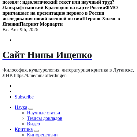
поэзия»: идеологический текст или научный труд?
Лавкрафтианский Краснодон на карте России
ФМО
приглашает на презентацию первого в России
исследования новой военной поэзии
Шерлок Холмс в
Японии
Патриот Мориарти
Вс. Авг 9th, 2026
Сайт Нины Ищенко
Философия, культурология, литературная критика в Луганске,
ЛНР. https://t.me/ninaofterdingen
Subscribe
Наука
Научные статьи
Тезисы докладов
Видео
Критика
Кинорецензии