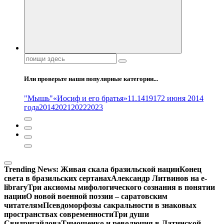
Поиск:
Или проверьте наши популярные категории...
"Мышь"
«Иосиф и его братья»
11.14
1917
2 июня 2014
года
2014
2021
2022
2023
Trending News:
Живая скала бразильской нации
Конец
света в бразильских сертанах
Александр Литвинов на e-
library
Три аксиомы мифологического сознания в понятии
нации
О новой военной поэзии – саратовским
читателям
Псевдоморфозы сакральности в знаковых
пространствах современности
Три души
Свидригайлова
Тимошенко и революция в Латинской