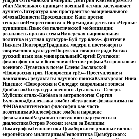
упадка Оттоманской империи» Дмитрия Кантемира
«Кто
убил Маленького принца»: военный летчик заслуживает
лучшего
Литература как пространство эмоционального
обмена
Ценности Просвещения: Кант против
теократии
Импрессионизм в Нормандии: детектив «Черные
кувшинки»
Язык без политической мобилизации:
реальность против схемы
Имперская национальная
политика и устная культура
«Буй-тур блюз»: фэнтези в
Нижнем Новгороде
Традиция, модерн и постмодерн в
современной культуре
«По-русски говорите ради Бога»:
русский язык как универсальный
Сергий Булгаков:
философия пола и богословие
Летние рифмы
Антропология
военного Луганска в поэме Елены Заславской
«Новороссия гроз. Новороссия грёз»
«Преступление и
наказание»: результаты научного поиска
Культуролог Нина
Ищенко: «Новороссия и Соледар: сакральные топосы
Донбасса»
Литература военного Луганска в «Северо-
Муйских огнях»
Каббала и антропология Сергия
Булгакова
Диалектика зомби: обсуждение физикализма на
ФМО
Аналитическая философия как часть
позитивизма
Философские зомби и парадокс
физикализма
Разумный эгоизм: контраргументы и
диалектика
Остров Россия: земля за Великим
Лимитрофом
Геополитика Цымбурского: длинные волны
европейского милитаризма
Геополитика Цымбурского: