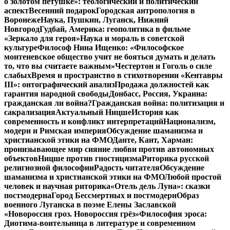
о золотом петушке»: теологический и политический
аспект
Весенний подарок
Городская антропология в
Воронеже
Наука, Пушкин, Луганск, Нижний
Новгород
Гудбай, Америка: геополитика в фильме
«Зеркало для героя»
Наука и мораль в советской
культуре
Философ Нина Ищенко: «Философское
монтеневское общество учит не бояться думать и делать
то, что вы считаете важным»
Честертон и Гоголь о силе
слабых
Время и пространство в стихотворении «Кентавры
III»: онтографический анализ
Продажа должностей как
гарантия народной свободы
Донбасс, Россия, Украина:
гражданская ли война?
Гражданская война: политизация и
сакрализация
Актуальный Ницше
История как
современность и конфликт интерпретаций
Национализм,
модерн и Римская империя
Обсуждение шаманизма и
христианской этики на ФМО
Данте, Кант, Харман:
пронизывающее мир сияние любви против автономных
объектов
Ницше против гностицизма
Риторика русской
религиозной философии
Радость читателя
Обсуждение
шаманизма и христианской этики на ФМО
Любой простой
человек и научная риторика
«Отель дель Луна»: сказки
постмодерна
Город Бессмертных и постмодерн
Образ
военного Луганска в поэме Елены Заславской
«Новороссия гроз. Новороссия грёз»
Философия эроса:
Диотима-воительница в литературе и современном