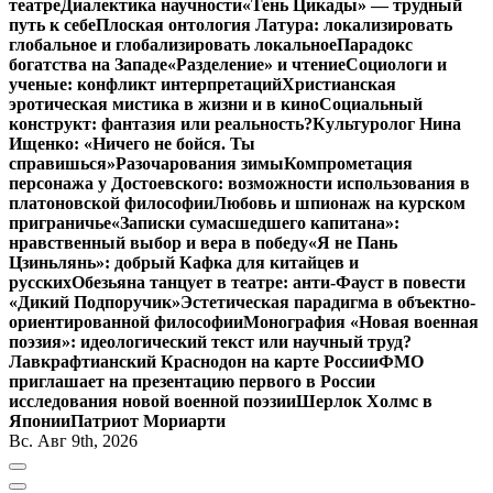
театре
Диалектика научности
«Тень Цикады» — трудный
путь к себе
Плоская онтология Латура: локализировать
глобальное и глобализировать локальное
Парадокс
богатства на Западе
«Разделение» и чтение
Социологи и
ученые: конфликт интерпретаций
Христианская
эротическая мистика в жизни и в кино
Социальный
конструкт: фантазия или реальность?
Культуролог Нина
Ищенко: «Ничего не бойся. Ты
справишься»
Разочарования зимы
Компрометация
персонажа у Достоевского: возможности использования в
платоновской философии
Любовь и шпионаж на курском
приграничье
«Записки сумасшедшего капитана»:
нравственный выбор и вера в победу
«Я не Пань
Цзиньлянь»: добрый Кафка для китайцев и
русских
Обезьяна танцует в театре: анти-Фауст в повести
«Дикий Подпоручик»
Эстетическая парадигма в объектно-
ориентированной философии
Монография «Новая военная
поэзия»: идеологический текст или научный труд?
Лавкрафтианский Краснодон на карте России
ФМО
приглашает на презентацию первого в России
исследования новой военной поэзии
Шерлок Холмс в
Японии
Патриот Мориарти
Вс. Авг 9th, 2026