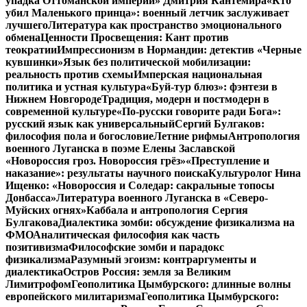
упадка Оттоманской империи» Дмитрия Кантемира
«Кто
убил Маленького принца»: военный летчик заслуживает
лучшего
Литература как пространство эмоционального
обмена
Ценности Просвещения: Кант против
теократии
Импрессионизм в Нормандии: детектив «Черные
кувшинки»
Язык без политической мобилизации:
реальность против схемы
Имперская национальная
политика и устная культура
«Буй-тур блюз»: фэнтези в
Нижнем Новгороде
Традиция, модерн и постмодерн в
современной культуре
«По-русски говорите ради Бога»:
русский язык как универсальный
Сергий Булгаков:
философия пола и богословие
Летние рифмы
Антропология
военного Луганска в поэме Елены Заславской
«Новороссия гроз. Новороссия грёз»
«Преступление и
наказание»: результаты научного поиска
Культуролог Нина
Ищенко: «Новороссия и Соледар: сакральные топосы
Донбасса»
Литература военного Луганска в «Северо-
Муйских огнях»
Каббала и антропология Сергия
Булгакова
Диалектика зомби: обсуждение физикализма на
ФМО
Аналитическая философия как часть
позитивизма
Философские зомби и парадокс
физикализма
Разумный эгоизм: контраргументы и
диалектика
Остров Россия: земля за Великим
Лимитрофом
Геополитика Цымбурского: длинные волны
европейского милитаризма
Геополитика Цымбурского: