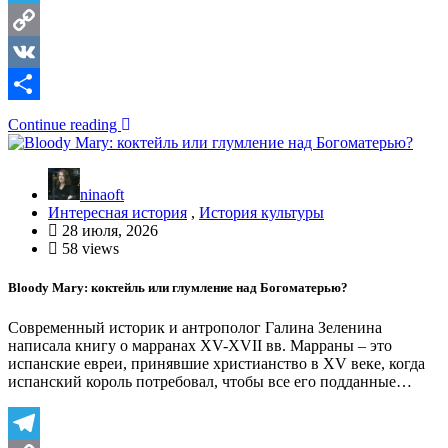
Telegram
Copy
Link
VK
Отправить
Continue reading
ninaoft
Интересная история
,
История культуры
28 июля, 2026
58 views
Bloody Mary: коктейль или глумление над Богоматерью?
Современный историк и антрополог Галина Зеленина
написала книгу о марранах XV-XVII вв. Марраны – это
испанские евреи, принявшие христианство в XV веке, когда
испанский король потребовал, чтобы все его подданные…