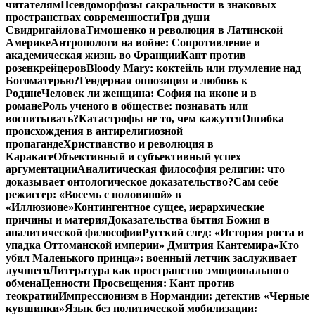
читателям
Псевдоморфозы сакральности в знаковых
пространствах современности
Три души
Свидригайлова
Тимошенко и революция в Латинской
Америке
Антропологи на войне: Сопротивление и
академическая жизнь во Франции
Кант против
розенкрейцеров
Bloody Mary: коктейль или глумление над
Богоматерью?
Гендерная оппозиция и любовь к
Родине
Человек ли женщина: София на иконе и в
романе
Роль ученого в обществе: познавать или
воспитывать?
Катастрофы не то, чем кажутся
Ошибка
происхождения в антирелигиозной
пропаганде
Христианство и революция в
Каракасе
Объективный и субъективный успех
аргументации
Аналитическая философия религии: что
доказывает онтологическое доказательство?
Сам себе
режиссер: «Восемь с половиной» в
«Иллюзионе»
Контингентное сущее, иерархические
причины и материя
Доказательства бытия Божия в
аналитической философии
Русский след: «История роста и
упадка Оттоманской империи» Дмитрия Кантемира
«Кто
убил Маленького принца»: военный летчик заслуживает
лучшего
Литература как пространство эмоционального
обмена
Ценности Просвещения: Кант против
теократии
Импрессионизм в Нормандии: детектив «Черные
кувшинки»
Язык без политической мобилизации: