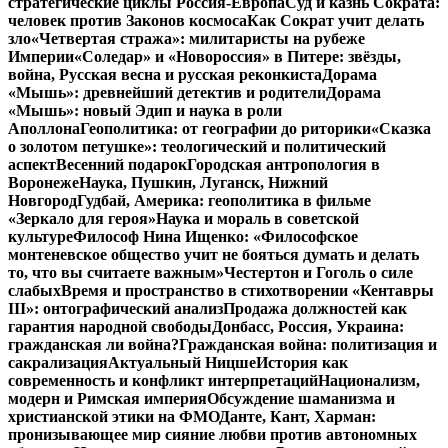
стратегические циклы Россия-Европа
Суд и казнь Сократа:
человек против Законов космоса
Как Сократ учит делать
зло
«Четвертая стража»: милитаристы на рубеже
Империи
«Соледар» и «Новороссия» в Питере: звёзды,
война, Русская весна и русская реконкиста
Дорама
«Мышь»: древнейший детектив и родители
Дорама
«Мышь»: новый Эдип и наука в роли
Аполлона
Геополитика: от географии до риторики
«Сказка
о золотом петушке»: теологический и политический
аспект
Весенний подарок
Городская антропология в
Воронеже
Наука, Пушкин, Луганск, Нижний
Новгород
Гудбай, Америка: геополитика в фильме
«Зеркало для героя»
Наука и мораль в советской
культуре
Философ Нина Ищенко: «Философское
монтеневское общество учит не бояться думать и делать
то, что вы считаете важным»
Честертон и Гоголь о силе
слабых
Время и пространство в стихотворении «Кентавры
III»: онтографический анализ
Продажа должностей как
гарантия народной свободы
Донбасс, Россия, Украина:
гражданская ли война?
Гражданская война: политизация и
сакрализация
Актуальный Ницше
История как
современность и конфликт интерпретаций
Национализм,
модерн и Римская империя
Обсуждение шаманизма и
христианской этики на ФМО
Данте, Кант, Харман:
пронизывающее мир сияние любви против автономных