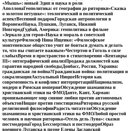
«Мышь»: новый Эдип и наука в роли
Аполлона
Геополитика: от географии до риторики
«Сказка
о золотом петушке»: теологический и политический
аспект
Весенний подарок
Городская антропология в
Воронеже
Наука, Пушкин, Луганск, Нижний
Новгород
Гудбай, Америка: геополитика в фильме
«Зеркало для героя»
Наука и мораль в советской
культуре
Философ Нина Ищенко: «Философское
монтеневское общество учит не бояться думать и делать
то, что вы считаете важным»
Честертон и Гоголь о силе
слабых
Время и пространство в стихотворении «Кентавры
III»: онтографический анализ
Продажа должностей как
гарантия народной свободы
Донбасс, Россия, Украина:
гражданская ли война?
Гражданская война: политизация и
сакрализация
Актуальный Ницше
История как
современность и конфликт интерпретаций
Национализм,
модерн и Римская империя
Обсуждение шаманизма и
христианской этики на ФМО
Данте, Кант, Харман:
пронизывающее мир сияние любви против автономных
объектов
Ницше против гностицизма
Риторика русской
религиозной философии
Радость читателя
Обсуждение
шаманизма и христианской этики на ФМО
Любой простой
человек и научная риторика
«Отель дель Луна»: сказки
постмодерна
Город Бессмертных и постмодерн
Образ
военного Луганска в поэме Елены Заславской