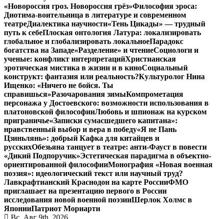
«Новороссия гроз. Новороссия грёз»
Философия эроса:
Диотима-воительница в литературе и современном
театре
Диалектика научности
«Тень Цикады» — трудный
путь к себе
Плоская онтология Латура: локализировать
глобальное и глобализировать локальное
Парадокс
богатства на Западе
«Разделение» и чтение
Социологи и
ученые: конфликт интерпретаций
Христианская
эротическая мистика в жизни и в кино
Социальный
конструкт: фантазия или реальность?
Культуролог Нина
Ищенко: «Ничего не бойся. Ты
справишься»
Разочарования зимы
Компрометация
персонажа у Достоевского: возможности использования в
платоновской философии
Любовь и шпионаж на курском
приграничье
«Записки сумасшедшего капитана»:
нравственный выбор и вера в победу
«Я не Пань
Цзиньлянь»: добрый Кафка для китайцев и
русских
Обезьяна танцует в театре: анти-Фауст в повести
«Дикий Подпоручик»
Эстетическая парадигма в объектно-
ориентированной философии
Монография «Новая военная
поэзия»: идеологический текст или научный труд?
Лавкрафтианский Краснодон на карте России
ФМО
приглашает на презентацию первого в России
исследования новой военной поэзии
Шерлок Холмс в
Японии
Патриот Мориарти
Вс. Авг 9th, 2026