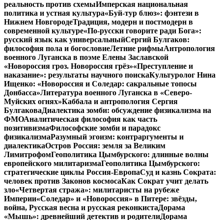
реальность против схемы
Имперская национальная
политика и устная культура
«Буй-тур блюз»: фэнтези в
Нижнем Новгороде
Традиция, модерн и постмодерн в
современной культуре
«По-русски говорите ради Бога»:
русский язык как универсальный
Сергий Булгаков:
философия пола и богословие
Летние рифмы
Антропология
военного Луганска в поэме Елены Заславской
«Новороссия гроз. Новороссия грёз»
«Преступление и
наказание»: результаты научного поиска
Культуролог Нина
Ищенко: «Новороссия и Соледар: сакральные топосы
Донбасса»
Литература военного Луганска в «Северо-
Муйских огнях»
Каббала и антропология Сергия
Булгакова
Диалектика зомби: обсуждение физикализма на
ФМО
Аналитическая философия как часть
позитивизма
Философские зомби и парадокс
физикализма
Разумный эгоизм: контраргументы и
диалектика
Остров Россия: земля за Великим
Лимитрофом
Геополитика Цымбурского: длинные волны
европейского милитаризма
Геополитика Цымбурского:
стратегические циклы Россия-Европа
Суд и казнь Сократа:
человек против Законов космоса
Как Сократ учит делать
зло
«Четвертая стража»: милитаристы на рубеже
Империи
«Соледар» и «Новороссия» в Питере: звёзды,
война, Русская весна и русская реконкиста
Дорама
«Мышь»: древнейший детектив и родители
Дорама