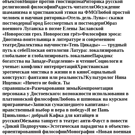
объектов
Ницше против гностицизма
Риторика русской
религиозной философии
Радость читателя
Обсуждение
шаманизма и христианской этики на ФМО
Любой простой
человек и научная риторика
«Отель дель Луна»: сказки
постмодерна
Город Бессмертных и постмодерн
Образ
военного Луганска в поэме Елены Заславской
«Новороссия гроз. Новороссия грёз»
Философия эроса:
Диотима-воительница в литературе и современном
театре
Диалектика научности
«Тень Цикады» — трудный
путь к себе
Плоская онтология Латура: локализировать
глобальное и глобализировать локальное
Парадокс
богатства на Западе
«Разделение» и чтение
Социологи и
ученые: конфликт интерпретаций
Христианская
эротическая мистика в жизни и в кино
Социальный
конструкт: фантазия или реальность?
Культуролог Нина
Ищенко: «Ничего не бойся. Ты
справишься»
Разочарования зимы
Компрометация
персонажа у Достоевского: возможности использования в
платоновской философии
Любовь и шпионаж на курском
приграничье
«Записки сумасшедшего капитана»:
нравственный выбор и вера в победу
«Я не Пань
Цзиньлянь»: добрый Кафка для китайцев и
русских
Обезьяна танцует в театре: анти-Фауст в повести
«Дикий Подпоручик»
Эстетическая парадигма в объектно-
ориентированной философии
Монография «Новая военная