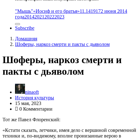
"Мышь"
«Иосиф и его братья»
11.14
1917
2 июня 2014
года
2014
2021
2022
2023
Subscribe
Домашняя
Шоферы, наркоз смерти и пакты с дьяволом
Шоферы, наркоз смерти и
пакты с дьяволом
ninaoft
История культуры
15 мая, 2023
0 Комментарии
Тот же Павел Флоренский:
«Кстати сказать, летчики, имея дело с вершиной современной
техники и, по-видимому, вполне пронизанные верою в