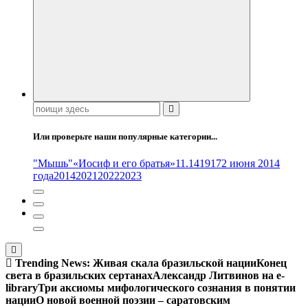
Поиск:
Или проверьте наши популярные категории...
"Мышь"
«Иосиф и его братья»
11.14
1917
2 июня 2014
года
2014
2021
2022
2023
Trending News:
Живая скала бразильской нации
Конец
света в бразильских сертанах
Александр Литвинов на e-
library
Три аксиомы мифологического сознания в понятии
нации
О новой военной поэзии – саратовским