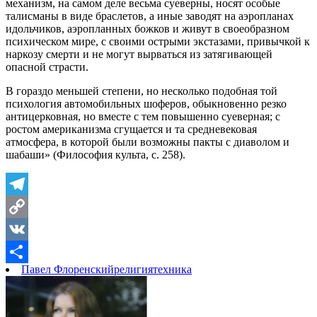
механизм, на самом деле весьма суеверны, носят особые
талисманы в виде браслетов, а иные заводят на аэропланах
идольчиков, аэропланных божков и живут в своеобразном
психическом мире, с своими острыми экстазами, привычкой к
наркозу смерти и не могут вырваться из затягивающей
опасной страсти.
В гораздо меньшей степени, но несколько подобная той
психология автомобильных шоферов, обыкновенно резко
антицерковная, но вместе с тем повышенно суеверная; с
ростом американизма сгущается и та средневековая
атмосфера, в которой были возможны пакты с диаволом и
шабаши» (Философия культа, с. 258).
Telegram
Copy
Link
VK
Павел Флоренский
религия
техника
Отправить