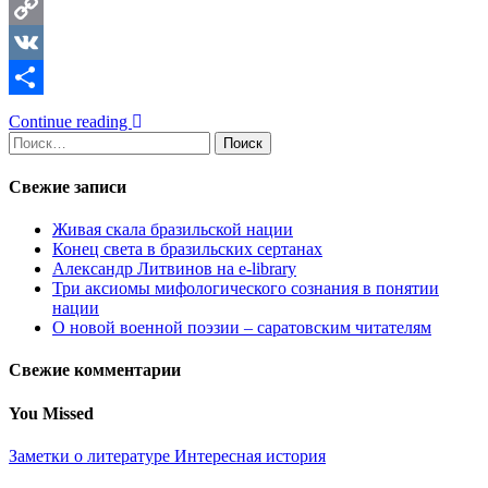
Telegram
Copy
Link
VK
Отправить
Continue reading
Найти:
Свежие записи
Живая скала бразильской нации
Конец света в бразильских сертанах
Александр Литвинов на e-library
Три аксиомы мифологического сознания в понятии
нации
О новой военной поэзии – саратовским читателям
Свежие комментарии
You Missed
Заметки о литературе
Интересная история