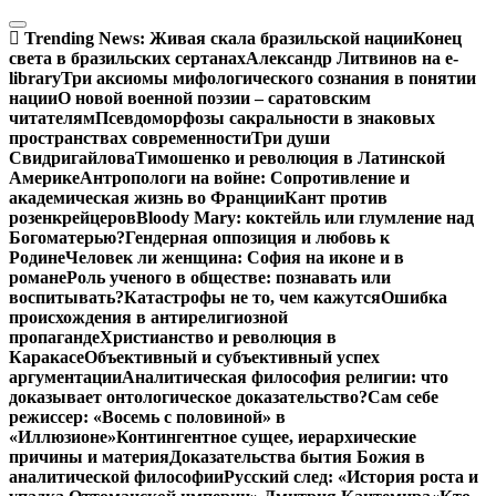
Перейти
к
Trending News:
Живая скала бразильской нации
Конец
содержимому
света в бразильских сертанах
Александр Литвинов на e-
library
Три аксиомы мифологического сознания в понятии
нации
О новой военной поэзии – саратовским
читателям
Псевдоморфозы сакральности в знаковых
пространствах современности
Три души
Свидригайлова
Тимошенко и революция в Латинской
Америке
Антропологи на войне: Сопротивление и
академическая жизнь во Франции
Кант против
розенкрейцеров
Bloody Mary: коктейль или глумление над
Богоматерью?
Гендерная оппозиция и любовь к
Родине
Человек ли женщина: София на иконе и в
романе
Роль ученого в обществе: познавать или
воспитывать?
Катастрофы не то, чем кажутся
Ошибка
происхождения в антирелигиозной
пропаганде
Христианство и революция в
Каракасе
Объективный и субъективный успех
аргументации
Аналитическая философия религии: что
доказывает онтологическое доказательство?
Сам себе
режиссер: «Восемь с половиной» в
«Иллюзионе»
Контингентное сущее, иерархические
причины и материя
Доказательства бытия Божия в
аналитической философии
Русский след: «История роста и