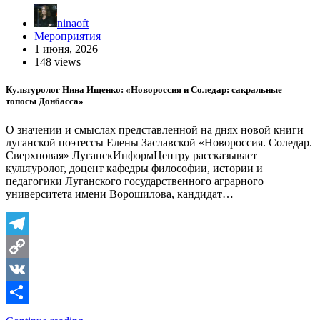
ninaoft
Мероприятия
1 июня, 2026
148 views
Культуролог Нина Ищенко: «Новороссия и Соледар: сакральные
топосы Донбасса»
О значении и смыслах представленной на днях новой книги
луганской поэтессы Елены Заславской «Новороссия. Соледар.
Сверхновая» ЛуганскИнформЦентру рассказывает
культуролог, доцент кафедры философии, истории и
педагогики Луганского государственного аграрного
университета имени Ворошилова, кандидат…
Telegram
Copy
Link
VK
Отправить