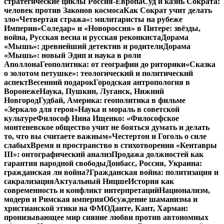
стратегические циклы Россия-Европа
Суд и казнь Сократа:
человек против Законов космоса
Как Сократ учит делать
зло
«Четвертая стража»: милитаристы на рубеже
Империи
«Соледар» и «Новороссия» в Питере: звёзды,
война, Русская весна и русская реконкиста
Дорама
«Мышь»: древнейший детектив и родители
Дорама
«Мышь»: новый Эдип и наука в роли
Аполлона
Геополитика: от географии до риторики
«Сказка
о золотом петушке»: теологический и политический
аспект
Весенний подарок
Городская антропология в
Воронеже
Наука, Пушкин, Луганск, Нижний
Новгород
Гудбай, Америка: геополитика в фильме
«Зеркало для героя»
Наука и мораль в советской
культуре
Философ Нина Ищенко: «Философское
монтеневское общество учит не бояться думать и делать
то, что вы считаете важным»
Честертон и Гоголь о силе
слабых
Время и пространство в стихотворении «Кентавры
III»: онтографический анализ
Продажа должностей как
гарантия народной свободы
Донбасс, Россия, Украина:
гражданская ли война?
Гражданская война: политизация и
сакрализация
Актуальный Ницше
История как
современность и конфликт интерпретаций
Национализм,
модерн и Римская империя
Обсуждение шаманизма и
христианской этики на ФМО
Данте, Кант, Харман:
пронизывающее мир сияние любви против автономных