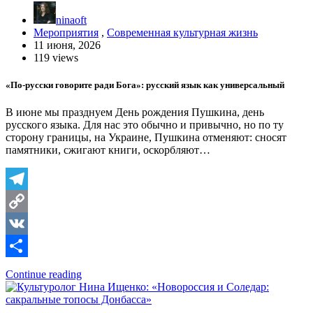
ninaoft
Мероприятия
,
Современная культурная жизнь
11 июня, 2026
119 views
«По-русски говорите ради Бога»: русский язык как универсальный
В июне мы празднуем День рождения Пушкина, день
русского языка. Для нас это обычно и привычно, но по ту
сторону границы, на Украине, Пушкина отменяют: сносят
памятники, сжигают книги, оскорбляют…
Telegram
Copy
Link
VK
Отправить
Continue reading