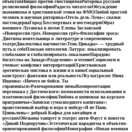
объектов
Ницше против гностицизма
Риторика русской
религиозной философии
Радость читателя
Обсуждение
шаманизма и христианской этики на ФМО
Любой простой
человек и научная риторика
«Отель дель Луна»: сказки
постмодерна
Город Бессмертных и постмодерн
Образ
военного Луганска в поэме Елены Заславской
«Новороссия гроз. Новороссия грёз»
Философия эроса:
Диотима-воительница в литературе и современном
театре
Диалектика научности
«Тень Цикады» — трудный
путь к себе
Плоская онтология Латура: локализировать
глобальное и глобализировать локальное
Парадокс
богатства на Западе
«Разделение» и чтение
Социологи и
ученые: конфликт интерпретаций
Христианская
эротическая мистика в жизни и в кино
Социальный
конструкт: фантазия или реальность?
Культуролог Нина
Ищенко: «Ничего не бойся. Ты
справишься»
Разочарования зимы
Компрометация
персонажа у Достоевского: возможности использования в
платоновской философии
Любовь и шпионаж на курском
приграничье
«Записки сумасшедшего капитана»:
нравственный выбор и вера в победу
«Я не Пань
Цзиньлянь»: добрый Кафка для китайцев и
русских
Обезьяна танцует в театре: анти-Фауст в повести
«Дикий Подпоручик»
Эстетическая парадигма в объектно-
ориентированной философии
Монография «Новая военная