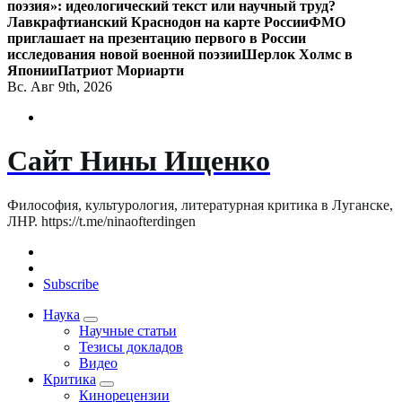
поэзия»: идеологический текст или научный труд?
Лавкрафтианский Краснодон на карте России
ФМО
приглашает на презентацию первого в России
исследования новой военной поэзии
Шерлок Холмс в
Японии
Патриот Мориарти
Вс. Авг 9th, 2026
Сайт Нины Ищенко
Философия, культурология, литературная критика в Луганске,
ЛНР. https://t.me/ninaofterdingen
Subscribe
Наука
Научные статьи
Тезисы докладов
Видео
Критика
Кинорецензии