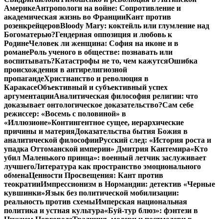
Америке
Антропологи на войне: Сопротивление и
академическая жизнь во Франции
Кант против
розенкрейцеров
Bloody Mary: коктейль или глумление над
Богоматерью?
Гендерная оппозиция и любовь к
Родине
Человек ли женщина: София на иконе и в
романе
Роль ученого в обществе: познавать или
воспитывать?
Катастрофы не то, чем кажутся
Ошибка
происхождения в антирелигиозной
пропаганде
Христианство и революция в
Каракасе
Объективный и субъективный успех
аргументации
Аналитическая философия религии: что
доказывает онтологическое доказательство?
Сам себе
режиссер: «Восемь с половиной» в
«Иллюзионе»
Контингентное сущее, иерархические
причины и материя
Доказательства бытия Божия в
аналитической философии
Русский след: «История роста и
упадка Оттоманской империи» Дмитрия Кантемира
«Кто
убил Маленького принца»: военный летчик заслуживает
лучшего
Литература как пространство эмоционального
обмена
Ценности Просвещения: Кант против
теократии
Импрессионизм в Нормандии: детектив «Черные
кувшинки»
Язык без политической мобилизации:
реальность против схемы
Имперская национальная
политика и устная культура
«Буй-тур блюз»: фэнтези в