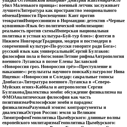
упадка Оттоманской империи» Дмитрия Кантемира
«Кто
убил Маленького принца»: военный летчик заслуживает
лучшего
Литература как пространство эмоционального
обмена
Ценности Просвещения: Кант против
теократии
Импрессионизм в Нормандии: детектив «Черные
кувшинки»
Язык без политической мобилизации:
реальность против схемы
Имперская национальная
политика и устная культура
«Буй-тур блюз»: фэнтези в
Нижнем Новгороде
Традиция, модерн и постмодерн в
современной культуре
«По-русски говорите ради Бога»:
русский язык как универсальный
Сергий Булгаков:
философия пола и богословие
Летние рифмы
Антропология
военного Луганска в поэме Елены Заславской
«Новороссия гроз. Новороссия грёз»
«Преступление и
наказание»: результаты научного поиска
Культуролог Нина
Ищенко: «Новороссия и Соледар: сакральные топосы
Донбасса»
Литература военного Луганска в «Северо-
Муйских огнях»
Каббала и антропология Сергия
Булгакова
Диалектика зомби: обсуждение физикализма на
ФМО
Аналитическая философия как часть
позитивизма
Философские зомби и парадокс
физикализма
Разумный эгоизм: контраргументы и
диалектика
Остров Россия: земля за Великим
Лимитрофом
Геополитика Цымбурского: длинные волны
европейского милитаризма
Геополитика Цымбурского: