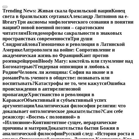
Перейти
к
Trending News:
Живая скала бразильской нации
Конец
содержимому
света в бразильских сертанах
Александр Литвинов на e-
library
Три аксиомы мифологического сознания в понятии
нации
О новой военной поэзии – саратовским
читателям
Псевдоморфозы сакральности в знаковых
пространствах современности
Три души
Свидригайлова
Тимошенко и революция в Латинской
Америке
Антропологи на войне: Сопротивление и
академическая жизнь во Франции
Кант против
розенкрейцеров
Bloody Mary: коктейль или глумление над
Богоматерью?
Гендерная оппозиция и любовь к
Родине
Человек ли женщина: София на иконе и в
романе
Роль ученого в обществе: познавать или
воспитывать?
Катастрофы не то, чем кажутся
Ошибка
происхождения в антирелигиозной
пропаганде
Христианство и революция в
Каракасе
Объективный и субъективный успех
аргументации
Аналитическая философия религии: что
доказывает онтологическое доказательство?
Сам себе
режиссер: «Восемь с половиной» в
«Иллюзионе»
Контингентное сущее, иерархические
причины и материя
Доказательства бытия Божия в
аналитической философии
Русский след: «История роста и