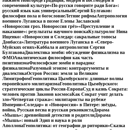
Нижнем Новгороде
Традиция, модерн и постмодерн в
современной культуре
«По-русски говорите ради Бога»:
русский язык как универсальный
Сергий Булгаков:
философия пола и богословие
Летние рифмы
Антропология
военного Луганска в поэме Елены Заславской
«Новороссия гроз. Новороссия грёз»
«Преступление и
наказание»: результаты научного поиска
Культуролог Нина
Ищенко: «Новороссия и Соледар: сакральные топосы
Донбасса»
Литература военного Луганска в «Северо-
Муйских огнях»
Каббала и антропология Сергия
Булгакова
Диалектика зомби: обсуждение физикализма на
ФМО
Аналитическая философия как часть
позитивизма
Философские зомби и парадокс
физикализма
Разумный эгоизм: контраргументы и
диалектика
Остров Россия: земля за Великим
Лимитрофом
Геополитика Цымбурского: длинные волны
европейского милитаризма
Геополитика Цымбурского:
стратегические циклы Россия-Европа
Суд и казнь Сократа:
человек против Законов космоса
Как Сократ учит делать
зло
«Четвертая стража»: милитаристы на рубеже
Империи
«Соледар» и «Новороссия» в Питере: звёзды,
война, Русская весна и русская реконкиста
Дорама
«Мышь»: древнейший детектив и родители
Дорама
«Мышь»: новый Эдип и наука в роли
Аполлона
Геополитика: от географии до риторики
«Сказка