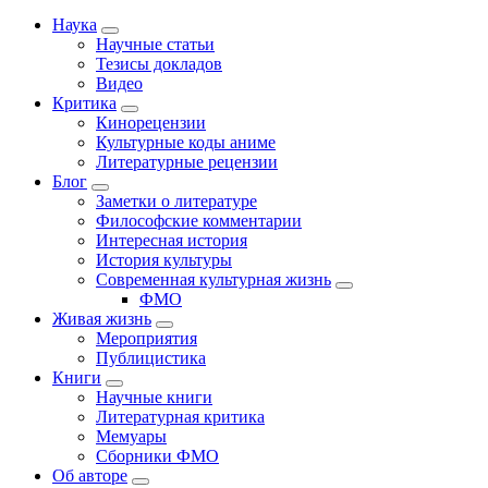
Наука
Научные статьи
Тезисы докладов
Видео
Критика
Кинорецензии
Культурные коды аниме
Литературные рецензии
Блог
Заметки о литературе
Философские комментарии
Интересная история
История культуры
Современная культурная жизнь
ФМО
Живая жизнь
Мероприятия
Публицистика
Книги
Научные книги
Литературная критика
Мемуары
Сборники ФМО
Об авторе