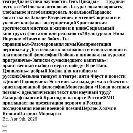
театре
Диалектика научности
«Тень Цикады» — трудный
путь к себе
Плоская онтология Латура: локализировать
глобальное и глобализировать локальное
Парадокс
богатства на Западе
«Разделение» и чтение
Социологи и
ученые: конфликт интерпретаций
Христианская
эротическая мистика в жизни и в кино
Социальный
конструкт: фантазия или реальность?
Культуролог Нина
Ищенко: «Ничего не бойся. Ты
справишься»
Разочарования зимы
Компрометация
персонажа у Достоевского: возможности использования в
платоновской философии
Любовь и шпионаж на курском
приграничье
«Записки сумасшедшего капитана»:
нравственный выбор и вера в победу
«Я не Пань
Цзиньлянь»: добрый Кафка для китайцев и
русских
Обезьяна танцует в театре: анти-Фауст в повести
«Дикий Подпоручик»
Эстетическая парадигма в объектно-
ориентированной философии
Монография «Новая военная
поэзия»: идеологический текст или научный труд?
Лавкрафтианский Краснодон на карте России
ФМО
приглашает на презентацию первого в России
исследования новой военной поэзии
Шерлок Холмс в
Японии
Патриот Мориарти
Вс. Авг 9th, 2026