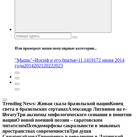
Поиск:
Или проверьте наши популярные категории...
"Мышь"
«Иосиф и его братья»
11.14
1917
2 июня 2014
года
2014
2021
2022
2023
Trending News:
Живая скала бразильской нации
Конец
света в бразильских сертанах
Александр Литвинов на e-
library
Три аксиомы мифологического сознания в понятии
нации
О новой военной поэзии – саратовским
читателям
Псевдоморфозы сакральности в знаковых
пространствах современности
Три души
Свидригайлова
Тимошенко и революция в Латинской