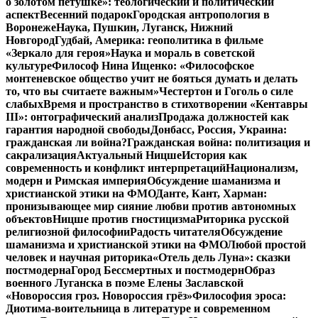
о золотом петушке»: теологический и политический
аспект
Весенний подарок
Городская антропология в
Воронеже
Наука, Пушкин, Луганск, Нижний
Новгород
Гудбай, Америка: геополитика в фильме
«Зеркало для героя»
Наука и мораль в советской
культуре
Философ Нина Ищенко: «Философское
монтеневское общество учит не бояться думать и делать
то, что вы считаете важным»
Честертон и Гоголь о силе
слабых
Время и пространство в стихотворении «Кентавры
III»: онтографический анализ
Продажа должностей как
гарантия народной свободы
Донбасс, Россия, Украина:
гражданская ли война?
Гражданская война: политизация и
сакрализация
Актуальный Ницше
История как
современность и конфликт интерпретаций
Национализм,
модерн и Римская империя
Обсуждение шаманизма и
христианской этики на ФМО
Данте, Кант, Харман:
пронизывающее мир сияние любви против автономных
объектов
Ницше против гностицизма
Риторика русской
религиозной философии
Радость читателя
Обсуждение
шаманизма и христианской этики на ФМО
Любой простой
человек и научная риторика
«Отель дель Луна»: сказки
постмодерна
Город Бессмертных и постмодерн
Образ
военного Луганска в поэме Елены Заславской
«Новороссия гроз. Новороссия грёз»
Философия эроса:
Диотима-воительница в литературе и современном