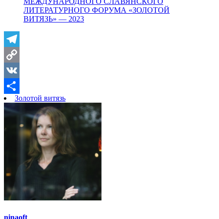
МЕЖДУНАРОДНОГО СЛАВЯНСКОГО
ЛИТЕРАТУРНОГО ФОРУМА «ЗОЛОТОЙ
ВИТЯЗЬ» — 2023
Telegram
Copy
Link
VK
Золотой витязь
Отправить
ninaoft