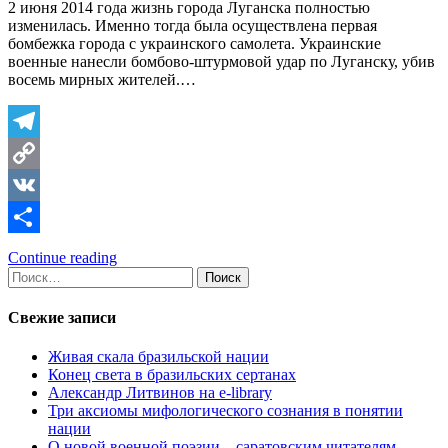
2 июня 2014 года жизнь города Луганска полностью
изменилась. Именно тогда была осуществлена первая
бомбежка города с украинского самолета. Украинские
военные нанесли бомбово-штурмовой удар по Луганску, убив
восемь мирных жителей.…
Telegram
Copy
Link
VK
Отправить
Continue reading
Найти:
Свежие записи
Живая скала бразильской нации
Конец света в бразильских сертанах
Александр Литвинов на e-library
Три аксиомы мифологического сознания в понятии
нации
О новой военной поэзии – саратовским читателям