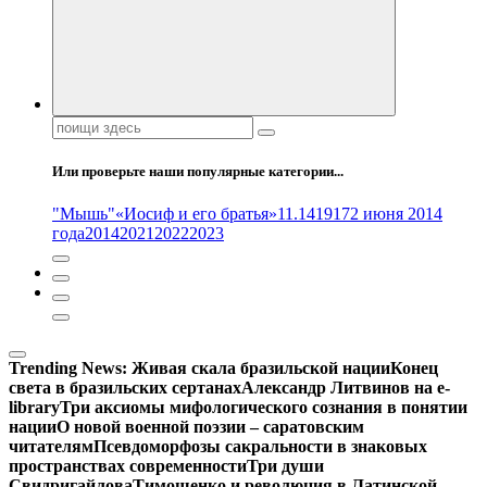
Поиск:
Или проверьте наши популярные категории...
"Мышь"
«Иосиф и его братья»
11.14
1917
2 июня 2014
года
2014
2021
2022
2023
Trending News:
Живая скала бразильской нации
Конец
света в бразильских сертанах
Александр Литвинов на e-
library
Три аксиомы мифологического сознания в понятии
нации
О новой военной поэзии – саратовским
читателям
Псевдоморфозы сакральности в знаковых
пространствах современности
Три души
Свидригайлова
Тимошенко и революция в Латинской