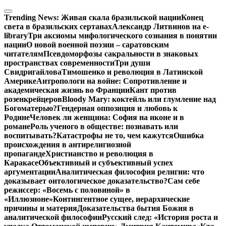
Перейти
к
Trending News:
Живая скала бразильской нации
Конец
содержимому
света в бразильских сертанах
Александр Литвинов на e-
library
Три аксиомы мифологического сознания в понятии
нации
О новой военной поэзии – саратовским
читателям
Псевдоморфозы сакральности в знаковых
пространствах современности
Три души
Свидригайлова
Тимошенко и революция в Латинской
Америке
Антропологи на войне: Сопротивление и
академическая жизнь во Франции
Кант против
розенкрейцеров
Bloody Mary: коктейль или глумление над
Богоматерью?
Гендерная оппозиция и любовь к
Родине
Человек ли женщина: София на иконе и в
романе
Роль ученого в обществе: познавать или
воспитывать?
Катастрофы не то, чем кажутся
Ошибка
происхождения в антирелигиозной
пропаганде
Христианство и революция в
Каракасе
Объективный и субъективный успех
аргументации
Аналитическая философия религии: что
доказывает онтологическое доказательство?
Сам себе
режиссер: «Восемь с половиной» в
«Иллюзионе»
Контингентное сущее, иерархические
причины и материя
Доказательства бытия Божия в
аналитической философии
Русский след: «История роста и