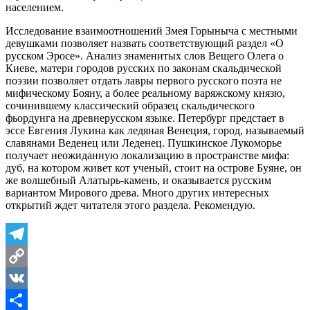
населением.
Исследование взаимоотношений Змея Горыныча с местными
девушками позволяет назвать соответствующий раздел «О
русском Эросе». Анализ знаменитых слов Вещего Олега о
Киеве, матери городов русских по законам скальдической
поэзии позволяет отдать лавры первого русского поэта не
мифическому Бояну, а более реальному варяжскому князю,
сочинившему классический образец скальдического
фьордунга на древнерусском языке. Петербург предстает в
эссе Евгения Лукина как ледяная Венеция, город, называемый
славянами Веденец или Леденец. Пушкинское Лукоморье
получает неожиданную локализацию в пространстве мифа:
дуб, на котором живет кот ученый, стоит на острове Буяне, он
же волшебный Алатырь-камень, и оказывается русским
вариантом Мирового древа. Много других интересных
открытий ждет читателя этого раздела. Рекомендую.
Telegram
Copy
Link
VK