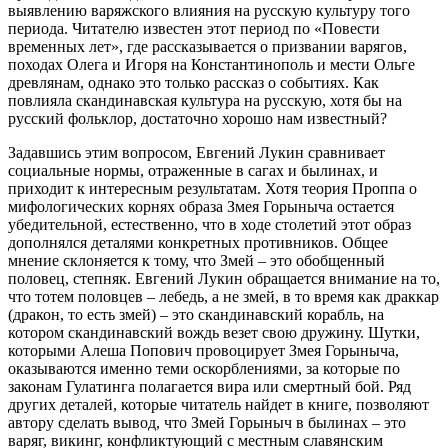
выявлению варяжского влияния на русскую культуру того
периода. Читателю известен этот период по «Повести
временных лет», где рассказывается о призвании варягов,
походах Олега и Игоря на Константинополь и мести Ольге
древлянам, однако это только рассказ о событиях. Как
повлияла скандинавская культура на русскую, хотя бы на
русский фольклор, достаточно хорошо нам известный?
Задавшись этим вопросом, Евгений Лукин сравнивает
социальные нормы, отраженные в сагах и былинах, и
приходит к интересным результатам. Хотя теория Проппа о
мифологических корнях образа Змея Горыныча остается
убедительной, естественно, что в ходе столетий этот образ
дополнялся деталями конкретных противников. Общее
мнение склоняется к тому, что Змей – это обобщенный
половец, степняк. Евгений Лукин обращается внимание на то,
что тотем половцев – лебедь, а не змей, в то время как драккар
(дракон, то есть змей) – это скандинавский корабль, на
котором скандинавский вождь везет свою дружину. Шутки,
которыми Алеша Попович провоцирует Змея Горыныча,
оказываются именно теми оскорблениями, за которые по
законам Гулатинга полагается вира или смертный бой. Ряд
других деталей, которые читатель найдет в книге, позволяют
автору сделать вывод, что Змей Горыныч в былинах – это
варяг, викинг, конфликтующий с местным славянским