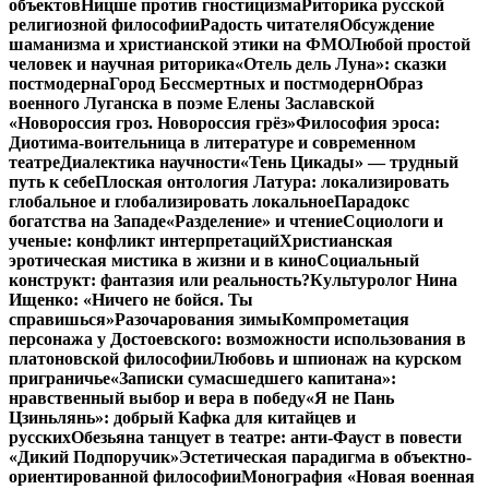
объектов
Ницше против гностицизма
Риторика русской
религиозной философии
Радость читателя
Обсуждение
шаманизма и христианской этики на ФМО
Любой простой
человек и научная риторика
«Отель дель Луна»: сказки
постмодерна
Город Бессмертных и постмодерн
Образ
военного Луганска в поэме Елены Заславской
«Новороссия гроз. Новороссия грёз»
Философия эроса:
Диотима-воительница в литературе и современном
театре
Диалектика научности
«Тень Цикады» — трудный
путь к себе
Плоская онтология Латура: локализировать
глобальное и глобализировать локальное
Парадокс
богатства на Западе
«Разделение» и чтение
Социологи и
ученые: конфликт интерпретаций
Христианская
эротическая мистика в жизни и в кино
Социальный
конструкт: фантазия или реальность?
Культуролог Нина
Ищенко: «Ничего не бойся. Ты
справишься»
Разочарования зимы
Компрометация
персонажа у Достоевского: возможности использования в
платоновской философии
Любовь и шпионаж на курском
приграничье
«Записки сумасшедшего капитана»:
нравственный выбор и вера в победу
«Я не Пань
Цзиньлянь»: добрый Кафка для китайцев и
русских
Обезьяна танцует в театре: анти-Фауст в повести
«Дикий Подпоручик»
Эстетическая парадигма в объектно-
ориентированной философии
Монография «Новая военная