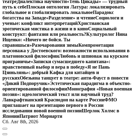
театре
Диалектика научности
«Тень Цикады» — трудный
путь к себе
Плоская онтология Латура: локализировать
глобальное и глобализировать локальное
Парадокс
богатства на Западе
«Разделение» и чтение
Социологи и
ученые: конфликт интерпретаций
Христианская
эротическая мистика в жизни и в кино
Социальный
конструкт: фантазия или реальность?
Культуролог Нина
Ищенко: «Ничего не бойся. Ты
справишься»
Разочарования зимы
Компрометация
персонажа у Достоевского: возможности использования в
платоновской философии
Любовь и шпионаж на курском
приграничье
«Записки сумасшедшего капитана»:
нравственный выбор и вера в победу
«Я не Пань
Цзиньлянь»: добрый Кафка для китайцев и
русских
Обезьяна танцует в театре: анти-Фауст в повести
«Дикий Подпоручик»
Эстетическая парадигма в объектно-
ориентированной философии
Монография «Новая военная
поэзия»: идеологический текст или научный труд?
Лавкрафтианский Краснодон на карте России
ФМО
приглашает на презентацию первого в России
исследования новой военной поэзии
Шерлок Холмс в
Японии
Патриот Мориарти
Сб. Авг 8th, 2026