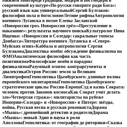
Нижнем Новгороде
Традиция, модерн и постмодерн в
современной культуре
«По-русски говорите ради Бога»:
русский язык как универсальный
Сергий Булгаков:
философия пола и богословие
Летние рифмы
Антропология
военного Луганска в поэме Елены Заславской
«Новороссия гроз. Новороссия грёз»
«Преступление и
наказание»: результаты научного поиска
Культуролог Нина
Ищенко: «Новороссия и Соледар: сакральные топосы
Донбасса»
Литература военного Луганска в «Северо-
Муйских огнях»
Каббала и антропология Сергия
Булгакова
Диалектика зомби: обсуждение физикализма на
ФМО
Аналитическая философия как часть
позитивизма
Философские зомби и парадокс
физикализма
Разумный эгоизм: контраргументы и
диалектика
Остров Россия: земля за Великим
Лимитрофом
Геополитика Цымбурского: длинные волны
европейского милитаризма
Геополитика Цымбурского:
стратегические циклы Россия-Европа
Суд и казнь Сократа:
человек против Законов космоса
Как Сократ учит делать
зло
«Четвертая стража»: милитаристы на рубеже
Империи
«Соледар» и «Новороссия» в Питере: звёзды,
война, Русская весна и русская реконкиста
Дорама
«Мышь»: древнейший детектив и родители
Дорама
«Мышь»: новый Эдип и наука в роли
Аполлона
Геополитика: от географии до риторики
«Сказка