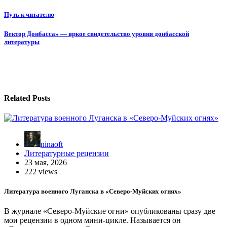
Навигация
Путь к читателю
по
Вектор Донбасса» — яркое свидетельство уровня донбасской
записям
литературы
Related Posts
ninaoft
Литературные рецензии
23 мая, 2026
222 views
Литература военного Луганска в «Северо-Муйских огнях»
В журнале «Северо-Муйские огни» опубликованы сразу две
мои рецензии в одном мини-цикле. Называется он