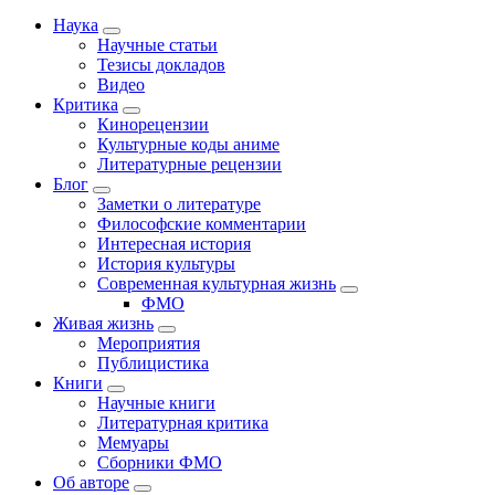
Наука
Научные статьи
Тезисы докладов
Видео
Критика
Кинорецензии
Культурные коды аниме
Литературные рецензии
Блог
Заметки о литературе
Философские комментарии
Интересная история
История культуры
Современная культурная жизнь
ФМО
Живая жизнь
Мероприятия
Публицистика
Книги
Научные книги
Литературная критика
Мемуары
Сборники ФМО
Об авторе