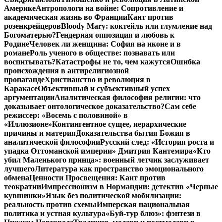
Америке
Антропологи на войне: Сопротивление и
академическая жизнь во Франции
Кант против
розенкрейцеров
Bloody Mary: коктейль или глумление над
Богоматерью?
Гендерная оппозиция и любовь к
Родине
Человек ли женщина: София на иконе и в
романе
Роль ученого в обществе: познавать или
воспитывать?
Катастрофы не то, чем кажутся
Ошибка
происхождения в антирелигиозной
пропаганде
Христианство и революция в
Каракасе
Объективный и субъективный успех
аргументации
Аналитическая философия религии: что
доказывает онтологическое доказательство?
Сам себе
режиссер: «Восемь с половиной» в
«Иллюзионе»
Контингентное сущее, иерархические
причины и материя
Доказательства бытия Божия в
аналитической философии
Русский след: «История роста и
упадка Оттоманской империи» Дмитрия Кантемира
«Кто
убил Маленького принца»: военный летчик заслуживает
лучшего
Литература как пространство эмоционального
обмена
Ценности Просвещения: Кант против
теократии
Импрессионизм в Нормандии: детектив «Черные
кувшинки»
Язык без политической мобилизации:
реальность против схемы
Имперская национальная
политика и устная культура
«Буй-тур блюз»: фэнтези в