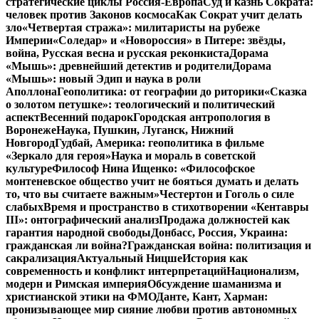
стратегические циклы Россия-Европа
Суд и казнь Сократа:
человек против Законов космоса
Как Сократ учит делать
зло
«Четвертая стража»: милитаристы на рубеже
Империи
«Соледар» и «Новороссия» в Питере: звёзды,
война, Русская весна и русская реконкиста
Дорама
«Мышь»: древнейший детектив и родители
Дорама
«Мышь»: новый Эдип и наука в роли
Аполлона
Геополитика: от географии до риторики
«Сказка
о золотом петушке»: теологический и политический
аспект
Весенний подарок
Городская антропология в
Воронеже
Наука, Пушкин, Луганск, Нижний
Новгород
Гудбай, Америка: геополитика в фильме
«Зеркало для героя»
Наука и мораль в советской
культуре
Философ Нина Ищенко: «Философское
монтеневское общество учит не бояться думать и делать
то, что вы считаете важным»
Честертон и Гоголь о силе
слабых
Время и пространство в стихотворении «Кентавры
III»: онтографический анализ
Продажа должностей как
гарантия народной свободы
Донбасс, Россия, Украина:
гражданская ли война?
Гражданская война: политизация и
сакрализация
Актуальный Ницше
История как
современность и конфликт интерпретаций
Национализм,
модерн и Римская империя
Обсуждение шаманизма и
христианской этики на ФМО
Данте, Кант, Харман:
пронизывающее мир сияние любви против автономных