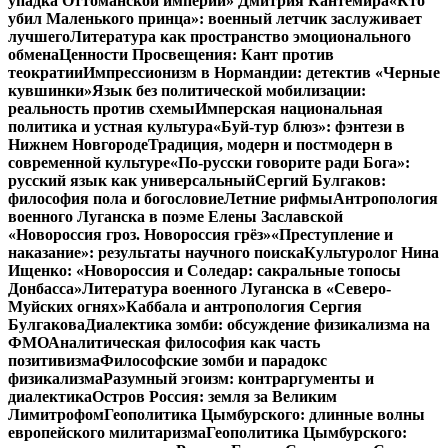
упадка Оттоманской империи» Дмитрия Кантемира
«Кто
убил Маленького принца»: военный летчик заслуживает
лучшего
Литература как пространство эмоционального
обмена
Ценности Просвещения: Кант против
теократии
Импрессионизм в Нормандии: детектив «Черные
кувшинки»
Язык без политической мобилизации:
реальность против схемы
Имперская национальная
политика и устная культура
«Буй-тур блюз»: фэнтези в
Нижнем Новгороде
Традиция, модерн и постмодерн в
современной культуре
«По-русски говорите ради Бога»:
русский язык как универсальный
Сергий Булгаков:
философия пола и богословие
Летние рифмы
Антропология
военного Луганска в поэме Елены Заславской
«Новороссия гроз. Новороссия грёз»
«Преступление и
наказание»: результаты научного поиска
Культуролог Нина
Ищенко: «Новороссия и Соледар: сакральные топосы
Донбасса»
Литература военного Луганска в «Северо-
Муйских огнях»
Каббала и антропология Сергия
Булгакова
Диалектика зомби: обсуждение физикализма на
ФМО
Аналитическая философия как часть
позитивизма
Философские зомби и парадокс
физикализма
Разумный эгоизм: контраргументы и
диалектика
Остров Россия: земля за Великим
Лимитрофом
Геополитика Цымбурского: длинные волны
европейского милитаризма
Геополитика Цымбурского: