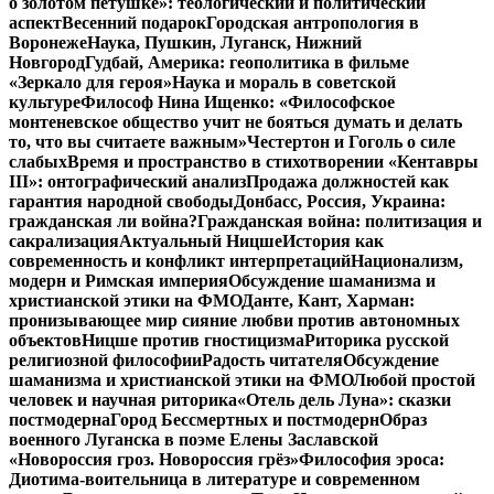
о золотом петушке»: теологический и политический
аспект
Весенний подарок
Городская антропология в
Воронеже
Наука, Пушкин, Луганск, Нижний
Новгород
Гудбай, Америка: геополитика в фильме
«Зеркало для героя»
Наука и мораль в советской
культуре
Философ Нина Ищенко: «Философское
монтеневское общество учит не бояться думать и делать
то, что вы считаете важным»
Честертон и Гоголь о силе
слабых
Время и пространство в стихотворении «Кентавры
III»: онтографический анализ
Продажа должностей как
гарантия народной свободы
Донбасс, Россия, Украина:
гражданская ли война?
Гражданская война: политизация и
сакрализация
Актуальный Ницше
История как
современность и конфликт интерпретаций
Национализм,
модерн и Римская империя
Обсуждение шаманизма и
христианской этики на ФМО
Данте, Кант, Харман:
пронизывающее мир сияние любви против автономных
объектов
Ницше против гностицизма
Риторика русской
религиозной философии
Радость читателя
Обсуждение
шаманизма и христианской этики на ФМО
Любой простой
человек и научная риторика
«Отель дель Луна»: сказки
постмодерна
Город Бессмертных и постмодерн
Образ
военного Луганска в поэме Елены Заславской
«Новороссия гроз. Новороссия грёз»
Философия эроса:
Диотима-воительница в литературе и современном