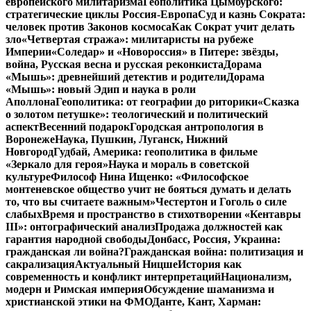
европейского милитаризма
Геополитика Цымбурского:
стратегические циклы Россия-Европа
Суд и казнь Сократа:
человек против Законов космоса
Как Сократ учит делать
зло
«Четвертая стража»: милитаристы на рубеже
Империи
«Соледар» и «Новороссия» в Питере: звёзды,
война, Русская весна и русская реконкиста
Дорама
«Мышь»: древнейший детектив и родители
Дорама
«Мышь»: новый Эдип и наука в роли
Аполлона
Геополитика: от географии до риторики
«Сказка
о золотом петушке»: теологический и политический
аспект
Весенний подарок
Городская антропология в
Воронеже
Наука, Пушкин, Луганск, Нижний
Новгород
Гудбай, Америка: геополитика в фильме
«Зеркало для героя»
Наука и мораль в советской
культуре
Философ Нина Ищенко: «Философское
монтеневское общество учит не бояться думать и делать
то, что вы считаете важным»
Честертон и Гоголь о силе
слабых
Время и пространство в стихотворении «Кентавры
III»: онтографический анализ
Продажа должностей как
гарантия народной свободы
Донбасс, Россия, Украина:
гражданская ли война?
Гражданская война: политизация и
сакрализация
Актуальный Ницше
История как
современность и конфликт интерпретаций
Национализм,
модерн и Римская империя
Обсуждение шаманизма и
христианской этики на ФМО
Данте, Кант, Харман: