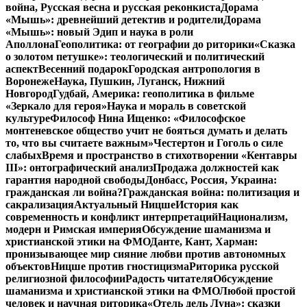
война, Русская весна и русская реконкиста
Дорама
«Мышь»: древнейший детектив и родители
Дорама
«Мышь»: новый Эдип и наука в роли
Аполлона
Геополитика: от географии до риторики
«Сказка
о золотом петушке»: теологический и политический
аспект
Весенний подарок
Городская антропология в
Воронеже
Наука, Пушкин, Луганск, Нижний
Новгород
Гудбай, Америка: геополитика в фильме
«Зеркало для героя»
Наука и мораль в советской
культуре
Философ Нина Ищенко: «Философское
монтеневское общество учит не бояться думать и делать
то, что вы считаете важным»
Честертон и Гоголь о силе
слабых
Время и пространство в стихотворении «Кентавры
III»: онтографический анализ
Продажа должностей как
гарантия народной свободы
Донбасс, Россия, Украина:
гражданская ли война?
Гражданская война: политизация и
сакрализация
Актуальный Ницше
История как
современность и конфликт интерпретаций
Национализм,
модерн и Римская империя
Обсуждение шаманизма и
христианской этики на ФМО
Данте, Кант, Харман:
пронизывающее мир сияние любви против автономных
объектов
Ницше против гностицизма
Риторика русской
религиозной философии
Радость читателя
Обсуждение
шаманизма и христианской этики на ФМО
Любой простой
человек и научная риторика
«Отель дель Луна»: сказки