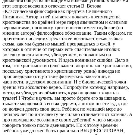
движения общества необходимы волевые усилия. Какие? На
этот вопрос косвенно отвечает статья В. Ветова
«Классическая философия как предтеча Священного
Писания». Автор в ней пытается показать преимущества
христианства по крайней мере перед язычеством и слепыми
верованиями, поскольку христианство имеет глубокое (по
мнению автора) философское обоснование. Таким образом, по
прочтении последних трёх статей возникает некая зыбкая
схема, как мы будем из мышей превращаться в ежей, у
которых в отличие от первых есть спасительные иголки:
волевым воспитанием, убеждением, основанным на
христианской духовности. И здесь возникает сшибка. Дело в
том, что христианство (ещё важен вопрос какое христианство,
поскольку христианство христианству рознь) никогда не
проповедовало отсутствие физических наказаний, в
частности, в детском воспитании. И с биологической точки
зрения это абсолютно верно. Попробуйте котёнку, например,
методом убеждения объяснить, куда он должен ходить в
туалет!!! Чтобы научить, вы просто берете его за шкварник,
тыкаете мордочкой в его же дерьмо, а потом несёте туда, где
он должен делать свои дела. Ребёнок по меньшей мере до
четырёх лет по интеллекту не сильно отличается от котёнка. А
про нормальное осознание своих действий у него можно
говорить только после двенадцати. Но к этому времени
ребёнок уже должен быть правильно ВЫДРЕССИРОВАН,