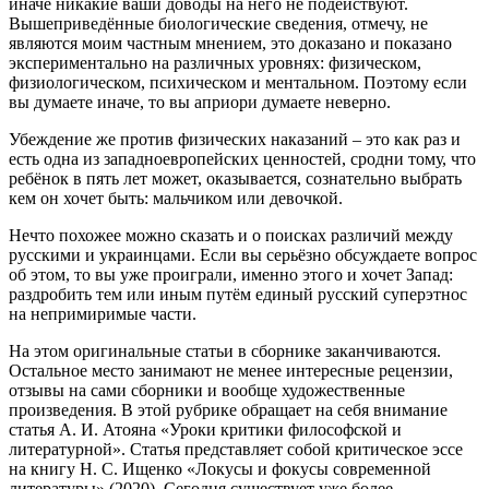
иначе никакие ваши доводы на него не подействуют.
Вышеприведённые биологические сведения, отмечу, не
являются моим частным мнением, это доказано и показано
экспериментально на различных уровнях: физическом,
физиологическом, психическом и ментальном. Поэтому если
вы думаете иначе, то вы априори думаете неверно.
Убеждение же против физических наказаний – это как раз и
есть одна из западноевропейских ценностей, сродни тому, что
ребёнок в пять лет может, оказывается, сознательно выбрать
кем он хочет быть: мальчиком или девочкой.
Нечто похожее можно сказать и о поисках различий между
русскими и украинцами. Если вы серьёзно обсуждаете вопрос
об этом, то вы уже проиграли, именно этого и хочет Запад:
раздробить тем или иным путём единый русский суперэтнос
на непримиримые части.
На этом оригинальные статьи в сборнике заканчиваются.
Остальное место занимают не менее интересные рецензии,
отзывы на сами сборники и вообще художественные
произведения. В этой рубрике обращает на себя внимание
статья А. И. Атояна «Уроки критики философской и
литературной». Статья представляет собой критическое эссе
на книгу Н. С. Ищенко «Локусы и фокусы современной
литературы» (2020). Сегодня существует уже более