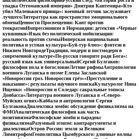
аналитической философии
Русский след: «История роста и
упадка Оттоманской империи» Дмитрия Кантемира
«Кто
убил Маленького принца»: военный летчик заслуживает
лучшего
Литература как пространство эмоционального
обмена
Ценности Просвещения: Кант против
теократии
Импрессионизм в Нормандии: детектив «Черные
кувшинки»
Язык без политической мобилизации:
реальность против схемы
Имперская национальная
политика и устная культура
«Буй-тур блюз»: фэнтези в
Нижнем Новгороде
Традиция, модерн и постмодерн в
современной культуре
«По-русски говорите ради Бога»:
русский язык как универсальный
Сергий Булгаков:
философия пола и богословие
Летние рифмы
Антропология
военного Луганска в поэме Елены Заславской
«Новороссия гроз. Новороссия грёз»
«Преступление и
наказание»: результаты научного поиска
Культуролог Нина
Ищенко: «Новороссия и Соледар: сакральные топосы
Донбасса»
Литература военного Луганска в «Северо-
Муйских огнях»
Каббала и антропология Сергия
Булгакова
Диалектика зомби: обсуждение физикализма на
ФМО
Аналитическая философия как часть
позитивизма
Философские зомби и парадокс
физикализма
Разумный эгоизм: контраргументы и
диалектика
Остров Россия: земля за Великим
Лимитрофом
Геополитика Цымбурского: длинные волны