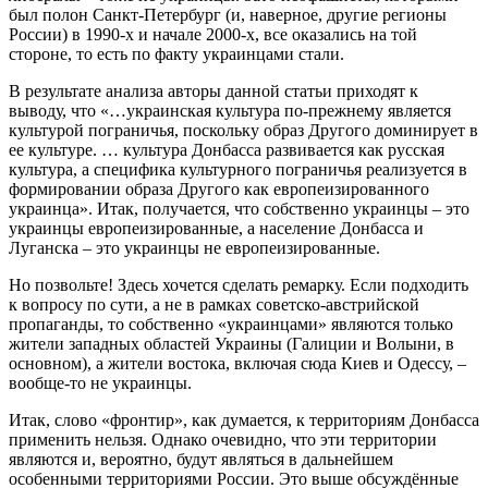
был полон Санкт-Петербург (и, наверное, другие регионы
России) в 1990-х и начале 2000-х, все оказались на той
стороне, то есть по факту украинцами стали.
В результате анализа авторы данной статьи приходят к
выводу, что «…украинская культура по-прежнему является
культурой пограничья, поскольку образ Другого доминирует в
ее культуре. … культура Донбасса развивается как русская
культура, а специфика культурного пограничья реализуется в
формировании образа Другого как европеизированного
украинца». Итак, получается, что собственно украинцы – это
украинцы европеизированные, а население Донбасса и
Луганска – это украинцы не европеизированные.
Но позвольте! Здесь хочется сделать ремарку. Если подходить
к вопросу по сути, а не в рамках советско-австрийской
пропаганды, то собственно «украинцами» являются только
жители западных областей Украины (Галиции и Волыни, в
основном), а жители востока, включая сюда Киев и Одессу, –
вообще-то не украинцы.
Итак, слово «фронтир», как думается, к территориям Донбасса
применить нельзя. Однако очевидно, что эти территории
являются и, вероятно, будут являться в дальнейшем
особенными территориями России. Это выше обсуждённые