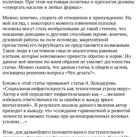
политики. При этом настоящая политика и идеология должны
«отвергать насилие в любых формах».
Можно, конечно, спорить об отношении к принуждению. На
мой взгляд, с некоторого момента изменения психики
человека могут стать необратимыми до такой степени, что
никакими доводами и другими способами (кроме, конечно,
духовной работы на поле исповеди, закреплённой
причастием) его переубедить не представляется возможным.
Такие люди в системном смысле аналогичны раковым
клеткам, которые невозможно привести обратно к норме. Но
данное моё мнение ни коим образом не умаляет достоинства
статьи. Можно сказать, что данная статья, в общем и целом,
посвящена решению вопроса «Что делать?».
Близко к этой статье примыкает статья А. Кондаурова
«Социальная инфантильность как техногенная угроза миру».
Автор в ней определяет инфантилизацию как «…желание
избежать ответственности за ошибки и жажду ярких
впечатлений». В результате анализа данного явления автор
приходит к выводу, что «созидание гармоничной и развитой
личности возможно только при целенаправленных волевых
усилиях…»
Итак, для дальнейшего положительного поступательного