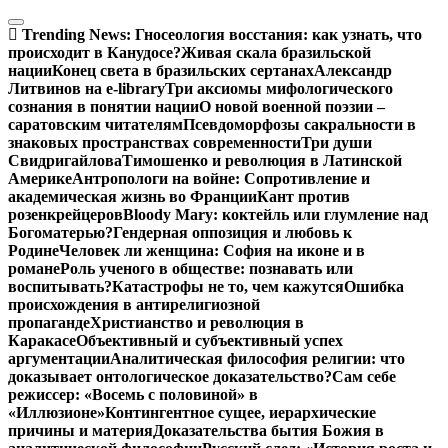
Перейти
к
Trending News:
Гносеология восстания: как узнать, что
содержимому
происходит в Канудосе?
Живая скала бразильской
нации
Конец света в бразильских сертанах
Александр
Литвинов на e-library
Три аксиомы мифологического
сознания в понятии нации
О новой военной поэзии –
саратовским читателям
Псевдоморфозы сакральности в
знаковых пространствах современности
Три души
Свидригайлова
Тимошенко и революция в Латинской
Америке
Антропологи на войне: Сопротивление и
академическая жизнь во Франции
Кант против
розенкрейцеров
Bloody Mary: коктейль или глумление над
Богоматерью?
Гендерная оппозиция и любовь к
Родине
Человек ли женщина: София на иконе и в
романе
Роль ученого в обществе: познавать или
воспитывать?
Катастрофы не то, чем кажутся
Ошибка
происхождения в антирелигиозной
пропаганде
Христианство и революция в
Каракасе
Объективный и субъективный успех
аргументации
Аналитическая философия религии: что
доказывает онтологическое доказательство?
Сам себе
режиссер: «Восемь с половиной» в
«Иллюзионе»
Контингентное сущее, иерархические
причины и материя
Доказательства бытия Божия в