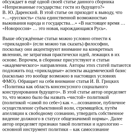
обсуждает в ещё одной своей статье данного сборника
«Непризнанные государства: гости из будущего?»
В. Ю. Даренский. В этой статье он приходит к выводу, что
«…«русскость» стала единственной возможностью
выживания народа и государства…» «В настоящее время …
«Новороссия» … это новая, нарождающаяся Русь».
Выше обсуждённые статьи можно условно отнести к
«прикладной» (если можно так сказать) философии,
поскольку они акцентируют внимание на конкретных
явлениях, не затрагивая практически идей, лежащих в их
основе. Впрочем, в сборнике присутствуют и статьи
«академического» направления. Авторы этих статей пытаются
подложить под «прикладные» аспекты академический базис
(насколько это вообще возможно в настоящих условиях
ФМО). Обращает на себя внимание статья И. В. Грицких
«Политика как область консенсусного социального
конструирования будущего». В этой статье автор определяет
то, что можно было бы назвать «чистой» политикой
(политикой «самой по себе») как «…осознанное, публичное
осуществление субъективной воли, стремящейся, путём
апелляции к свободному сознанию, утвердить собственное
видение должного в статусе общезначимой нормы». Далее
автор определяет признаки такой политики и идеологию –
основной инструмент политики – как самосознание