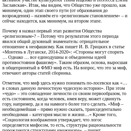
Заславская». Итак, мы видим, что Общество уже прошло, как
минимум, один этап своего пути (от образования до
возрождения) – назовём его «религиозным становлением» – и
сейчас находится, как минимум, на втором этапе.
Почему я назвал первый этап развития Общества
«религиозным»? – Потому что результатом этого периода
явился общий духовный знаменатель: отрицательное
отношение к неофашизму. Как пишет И. В. Грицких в статье
«Монтень в Луганске, 2014-2020»: «Стороны могут спорить
… Однако … все единодушны и объединены идеей
противостояния фашизму». Таким образом, основа, выросшая
в общепринятый в ФМО миф есть. На вопрос, что это за миф,
отвечают авторы статей сборника.
Отметим, что миф здесь нужно понимать по-лосевски как «…
в словах данную личностную чудесную историю». При этом
«чудо» – это совпадение личности со своим первообразом, то
есть состоянием, когда человек, имея веру, может сдвинуть
гору, например, да и на намного более того сделать. «Миф –
необходимейшая – прямо нужно сказать, трансцедентально
необходимая – категория мысли и жизни…» Кроме того,
«Социология воображения утверждает, что логос
определяется мифосом, то есть, структуры рациональности
порождаются структурами имажинэра», – пишет