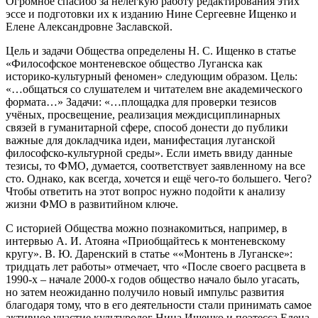
Огромное спасибо за нелёгкую работу редактирования этих
эссе и подготовки их к изданию Нине Сергеевне Ищенко и
Елене Александровне Заславской.
Цель и задачи Общества определены Н. С. Ищенко в статье
«Философское монтеневское общество Луганска как
историко-культурный феномен» следующим образом. Цель:
«…общаться со слушателем и читателем вне академического
формата…» Задачи: «…площадка для проверки тезисов
учёных, просвещение, реализация междисциплинарных
связей в гуманитарной сфере, способ донести до публики
важные для докладчика идеи, манифестация луганской
философско-культурной среды». Если иметь ввиду данные
тезисы, то ФМО, думается, соответствует заявленному на все
сто. Однако, как всегда, хочется и ещё чего-то большего. Чего?
Чтобы ответить на этот вопрос нужно подойти к анализу
жизни ФМО в развитийном ключе.
С историей Общества можно познакомиться, например, в
интервью А. И. Атояна «Приобщайтесь к монтеневскому
кругу». В. Ю. Даренский в статье ««Монтень в Луганске»:
тридцать лет работы» отмечает, что «После своего расцвета в
1990-х – начале 2000-х годов общество начало было угасать,
но затем неожиданно получило новый импульс развития
благодаря тому, что в его деятельности стали принимать самое
активное участие культуролог Нина Ищенко и поэтесса Елена