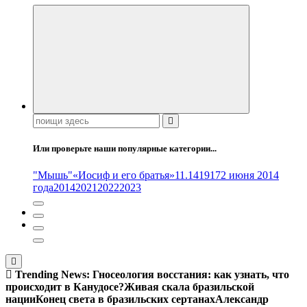
Поиск:
Или проверьте наши популярные категории...
"Мышь"
«Иосиф и его братья»
11.14
1917
2 июня 2014
года
2014
2021
2022
2023
Trending News:
Гносеология восстания: как узнать, что
происходит в Канудосе?
Живая скала бразильской
нации
Конец света в бразильских сертанах
Александр