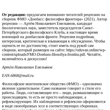
От редакции:
предлагаем вниманию читателей рецензию на
сборник ФМО «Донбасс: философия фронтира» (2021). Автор
рецензии — Артём Николаевич Емельянов, кандидат
биологических наук, заместитель председателя Санкт-
Петербургского философского Клуба, в настоящее время
воюющий на донбасском фронте. Рецензия подробная,
интересная, критическая и взывающая к обсуждению. Чтобы
оценить ее по достоинству, стоит иметь под рукой сам
сборник, который размещен на сайте: https://oduvan.online/wp-
content/uploads/FMO-Donbass-filosofiya-frontira.pdf. Читайте,
включайтесь в дискуссию!
Артём Николаевич Емельянов
EAN-6868@mail.ru
Философское монтеневское общество (ФМО) – однозначно
явление удивительное. Само название говорит о стиле его
работы. Люди, составляющие его – люди, размышляющие о
происходящем, то есть не просто наблюдающие, а
рефлексирующие. Их наблюдения и рефлексии оформляются
в виде своеобразных эссе в соответствующих сборниках.