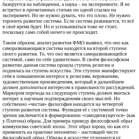
базируется на наблюдении, а наука – на эксперименте. Я не
встретил в прочитанных статьях ни одной ссылки на
эксперимент. Но не нужно думать, что это плохо. Не нужно
торопить развитие системы. Если система развивается, то всё
в своё время будет. Но и успокаиваться тоже не стоит,
поскольку само собой ничего не происходит.
Таким образом, анализ развития ФМО выявил, что оно как
саморазвивающаяся система находится на второй ступени
своего развития. То, что оно является саморазвивающейся
системой, само по себе удивительно. В своём философском
развитии данная система прошла ступень религии и
поднялась на ступень искусства. Эти ступени манифестируют
себя в повышенном интересе к религиям, верованиям,
художественным произведениям, который в дальнейшем
должен дополниться интересом к правильности рассуждений.
Маркером перехода на следующую ступень должен явиться
интерес к научным подтверждениям своих мыслей. Но
собственно «чистая» философия находится на четвертой
ступени развития системы. Функция её с системной точки
зрения заключается в формировании «самодвижущегося» (как
у Платона) образа. Для примера приведу философский образ
коммунизма советской эпохи. Этот образ хорош, но как его
применить на практике непонятно – настоящий чисто
философский образ. Образы в искусстве отличаются от