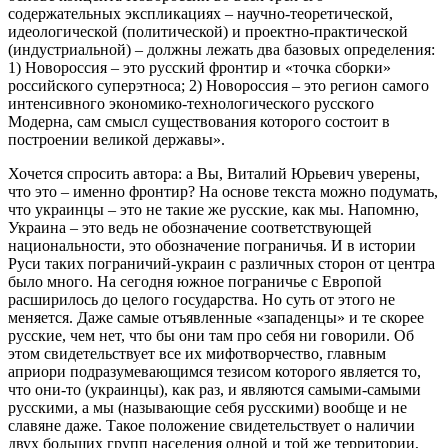
содержательных экспликациях – научно-теоретической,
идеологической (политической) и проектно-практической
(индустриальной) – должны лежать два базовых определения:
1) Новороссия – это русский фронтир и «точка сборки»
российского суперэтноса; 2) Новороссия – это регион самого
интенсивного экономико-технологического русского
Модерна, сам смысл существования которого состоит в
построении великой державы».
Хочется спросить автора: а Вы, Виталий Юрьевич уверены,
что это – именно фронтир? На основе текста можно подумать,
что украинцы – это не такие же русские, как мы. Напомню,
Украина – это ведь не обозначение соответствующей
национальности, это обозначение пограничья. И в истории
Руси таких пограничий-украин с различных сторон от центра
было много. На сегодня южное пограничье с Европой
расширилось до целого государства. Но суть от этого не
меняется. Даже самые отъявленные «западенцы» и те скорее
русские, чем нет, что бы они там про себя ни говорили. Об
этом свидетельствует все их мифотворчество, главным
априори подразумевающимся тезисом которого является то,
что они-то (украинцы), как раз, и являются самыми-самыми
русскими, а мы (называющие себя русскими) вообще и не
славяне даже. Такое положение свидетельствует о наличии
двух больших групп населения одной и той же территории,