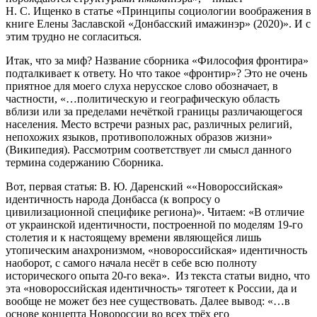
Н. С. Ищенко в статье «Принципы социологии воображения в
книге Елены Заславской «Донбасский имажинэр» (2020)». И с
этим трудно не согласиться.
Итак, что за миф? Название сборника «Философия фронтира»
подталкивает к ответу. Но что такое «фронтир»? Это не очень
приятное для моего слуха нерусское слово обозначает, в
частности, «…политическую и географическую область
вблизи или за пределами нечёткой границы различающегося
населения. Место встречи разных рас, различных религий,
непохожих языков, противоположных образов жизни»
(Википедия). Рассмотрим соответствует ли смысл данного
термина содержанию Сборника.
Вот, первая статья: В. Ю. Даренский ««Новороссийская»
идентичность народа Донбасса (к вопросу о
цивилизационной специфике региона)». Читаем: «В отличие
от украинской идентичности, построенной по моделям 19-го
столетия и к настоящему времени являющейся лишь
утопическим анахронизмом, «новороссийская» идентичность
наоборот, с самого начала несёт в себе всю полноту
исторического опыта 20-го века». Из текста статьи видно, что
эта «новороссийская идентичность» тяготеет к России, да и
вообще не может без нее существовать. Далее вывод: «…в
основе концепта Новороссии во всех трёх его