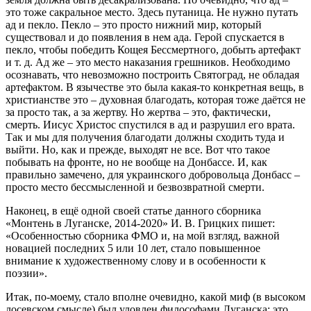
это тоже сакральное место. Здесь путаница. Не нужно путать
ад и пекло. Пекло – это просто нижний мир, который
существовал и до появления в нем ада. Герой спускается в
пекло, чтобы победить Кощея Бессмертного, добыть артефакт
и т. д. Ад же – это место наказания грешников. Необходимо
осознавать, что невозможно построить Святоград, не обладая
артефактом. В язычестве это была какая-то конкретная вещь, в
христианстве это – духовная благодать, которая тоже даётся не
за просто так, а за жертву. Но жертва – это, фактически,
смерть. Иисус Христос спустился в ад и разрушил его врата.
Так и мы для получения благодати должны сходить туда и
выйти. Но, как и прежде, выходят не все. Вот что такое
побывать на фронте, но не вообще на Донбассе. И, как
правильно замечено, для украинского добровольца Донбасс –
просто место бессмысленной и безвозвратной смерти.
Наконец, в ещё одной своей статье данного сборника
«Монтень в Луганске, 2014-2020» И. В. Грицких пишет:
«Особенностью сборника ФМО и, на мой взгляд, важной
новацией последних 5 или 10 лет, стало повышенное
внимание к художественному слову и в особенности к
поэзии».
Итак, по-моему, стало вполне очевидно, какой миф (в высоком
лосевском смысле) был уловлен философами Луганска: это