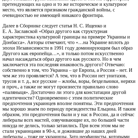
претендующих на одно и то же историческое и культурное
место, что является признаком гражданской войны, с
очевидностью не имеющей никакого фронтира.
Далее в Сборнике следует статья Н. С. Ищенко и
Е. А. Заславской «Образ другого как структурная
характеристика культурной границы на примере Украины и
Донбасса». Авторы отмечают, что «…на Украине вплоть до
эпохи Независимости в 1991 году доминирующим был образ
Другого как европейца…», и только потом искусственно
начал насаждаться образ другого как русского. Но в чем
заключается эта последняя инаковость другого? Отвечаю:
собственно в том, что Украина – це Европа, а Россия – нет. И
чем же это проявляется? А тем, что в России нет унитазов,
трусов и т. д., все русские – жлобы, воры, бездельники, неряхи
и проч., а также не могут произнести правильно слово
«паляныця». Достаточно ли этого для констатации другой
идентичности? Одновременно с этим политические
предпочтения украинцев вполне понятны. Эти предпочтения
мы хорошо знаем по периоду президентства Ельцина. И таким
образом, эти предпочтения были и у нас в России, да и сейчас
либералы всех мастей, озвучивающие их, по большей части
никуда не делись, только затаились. При всем этом мы не
стали украинцами в 90-х, и дожившие до наших дней
либералы – тоже не украинцы. Зато неофашисты, которыми