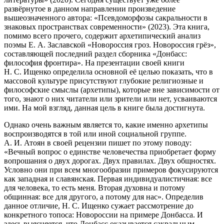
развёрнутое в данном направлении произведение
вышеозначенного автора: «Псевдоморфозы сакральности в
знаковых пространствах современности» (2023). Эта книга,
помимо всего прочего, содержит архетипический анализ
поэмы Е. А. Заславской «Новороссия гроз. Новороссия грёз»,
составляющей последний раздел сборника «Донбасс:
философия фронтира». На презентации своей книги
Н. С. Ищенко определила основной её целью показать, что в
массовой культуре присутствуют глубокие религиозные и
философские смыслы (архетипы), которые вне зависимости от
того, знают о них читатели или зрители или нет, усваиваются
ими. На мой взгляд, данная цель в книге была достигнута.
Однако очень важным является то, какие именно архетипы
воспроизводятся в той или иной социальной группе.
А. И. Атоян в своей рецензии пишет по этому поводу:
«Вечный вопрос о единстве человечества приобретает форму
вопрошания о двух дорогах. Двух правилах. Двух общностях.
Условно они при всем многообразии примеров фокусируются
как западная и славянская. Первая индивидуалистичная: все
для человека, то есть меня. Вторая духовна и потому
общинная: все для другого, а потому для нас». Определив
данное отличие, Н. С. Ищенко сужает рассмотрение до
конкретного топоса: Новороссии на примере Донбасса. И
здесь выясняется, что Донбасс оказывается сакральным