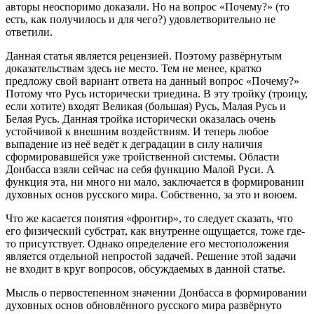
авторы неоспоримо доказали. Но на вопрос «Почему?» (то
есть, как получилось и для чего?) удовлетворительно не
ответили.
Данная статья является рецензией. Поэтому развёрнутым
доказательствам здесь не место. Тем не менее, кратко
предложу свой вариант ответа на данный вопрос «Почему?»
Потому что Русь исторически триедина. В эту тройку (троицу,
если хотите) входят Великая (большая) Русь, Малая Русь и
Белая Русь. Данная тройка исторически оказалась очень
устойчивой к внешним воздействиям. И теперь любое
выпадение из неё ведёт к деградации в силу наличия
сформировавшейся уже тройственной системы. Области
Донбасса взяли сейчас на себя функцию Малой Руси. А
функция эта, ни много ни мало, заключается в формировании
духовных основ русского мира. Собственно, за это и воюем.
Что же касается понятия «фронтир», то следует сказать, что
его физический субстрат, как внутренне ощущается, тоже где-
то присутствует. Однако определение его местоположения
является отдельной непростой задачей. Решение этой задачи
не входит в круг вопросов, обсуждаемых в данной статье.
Мысль о первостепенном значении Донбасса в формировании
духовных основ обновлённого русского мира развёрнуто