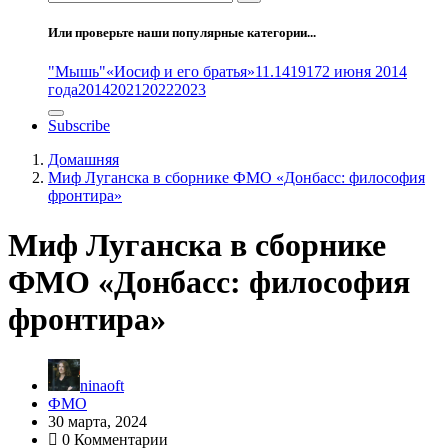
Или проверьте наши популярные категории...
"Мышь"
«Иосиф и его братья»
11.14
1917
2 июня 2014
года
2014
2021
2022
2023
Subscribe
Домашняя
Миф Луганска в сборнике ФМО «Донбасс: философия
фронтира»
Миф Луганска в сборнике
ФМО «Донбасс: философия
фронтира»
ninaoft
ФМО
30 марта, 2024
0 Комментарии