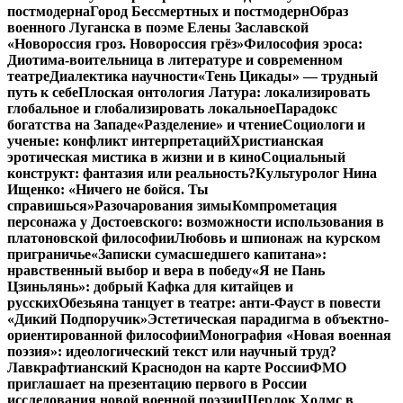
постмодерна
Город Бессмертных и постмодерн
Образ
военного Луганска в поэме Елены Заславской
«Новороссия гроз. Новороссия грёз»
Философия эроса:
Диотима-воительница в литературе и современном
театре
Диалектика научности
«Тень Цикады» — трудный
путь к себе
Плоская онтология Латура: локализировать
глобальное и глобализировать локальное
Парадокс
богатства на Западе
«Разделение» и чтение
Социологи и
ученые: конфликт интерпретаций
Христианская
эротическая мистика в жизни и в кино
Социальный
конструкт: фантазия или реальность?
Культуролог Нина
Ищенко: «Ничего не бойся. Ты
справишься»
Разочарования зимы
Компрометация
персонажа у Достоевского: возможности использования в
платоновской философии
Любовь и шпионаж на курском
приграничье
«Записки сумасшедшего капитана»:
нравственный выбор и вера в победу
«Я не Пань
Цзиньлянь»: добрый Кафка для китайцев и
русских
Обезьяна танцует в театре: анти-Фауст в повести
«Дикий Подпоручик»
Эстетическая парадигма в объектно-
ориентированной философии
Монография «Новая военная
поэзия»: идеологический текст или научный труд?
Лавкрафтианский Краснодон на карте России
ФМО
приглашает на презентацию первого в России
исследования новой военной поэзии
Шерлок Холмс в