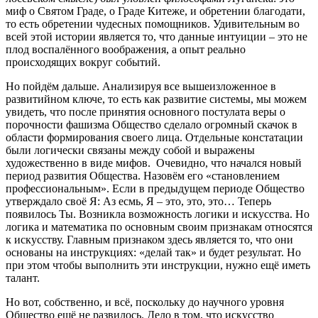
миф о Святом Граде, о Граде Китеже, и обретении благодати,
то есть обретении чудесных помощников. Удивительным во
всей этой истории является то, что данные интуиции – это не
плод воспалённого воображения, а опыт реально
происходящих вокруг событий.
Но пойдём дальше. Анализируя все вышеизложенное в
развитийном ключе, то есть как развитие системы, мы можем
увидеть, что после принятия основного постулата веры о
порочности фашизма Общество сделало огромный скачок в
области формирования своего лица. Отдельные констатации
были логически связаны между собой и выражены
художественно в виде мифов. Очевидно, что начался новый
период развития Общества. Назовём его «становлением
профессиональным». Если в предыдущем периоде Общество
утверждало своё Я: Аз есмь, Я – это, это, это… Теперь
появилось Ты. Возникла возможность логики и искусства. Но
логика и математика по основным своим признакам относятся
к искусству. Главным признаком здесь является то, что они
основаны на инструкциях: «делай так» и будет результат. Но
при этом чтобы выполнить эти инструкции, нужно ещё иметь
талант.
Но вот, собственно, и всё, поскольку до научного уровня
Общество ещё не развилось. Дело в том, что искусство