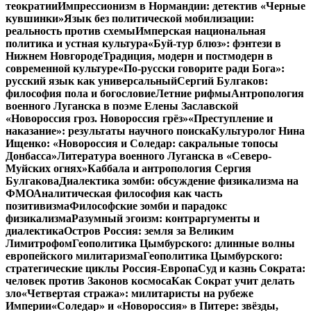
теократии
Импрессионизм в Нормандии: детектив «Черные
кувшинки»
Язык без политической мобилизации:
реальность против схемы
Имперская национальная
политика и устная культура
«Буй-тур блюз»: фэнтези в
Нижнем Новгороде
Традиция, модерн и постмодерн в
современной культуре
«По-русски говорите ради Бога»:
русский язык как универсальный
Сергий Булгаков:
философия пола и богословие
Летние рифмы
Антропология
военного Луганска в поэме Елены Заславской
«Новороссия гроз. Новороссия грёз»
«Преступление и
наказание»: результаты научного поиска
Культуролог Нина
Ищенко: «Новороссия и Соледар: сакральные топосы
Донбасса»
Литература военного Луганска в «Северо-
Муйских огнях»
Каббала и антропология Сергия
Булгакова
Диалектика зомби: обсуждение физикализма на
ФМО
Аналитическая философия как часть
позитивизма
Философские зомби и парадокс
физикализма
Разумный эгоизм: контраргументы и
диалектика
Остров Россия: земля за Великим
Лимитрофом
Геополитика Цымбурского: длинные волны
европейского милитаризма
Геополитика Цымбурского:
стратегические циклы Россия-Европа
Суд и казнь Сократа:
человек против Законов космоса
Как Сократ учит делать
зло
«Четвертая стража»: милитаристы на рубеже
Империи
«Соледар» и «Новороссия» в Питере: звёзды,