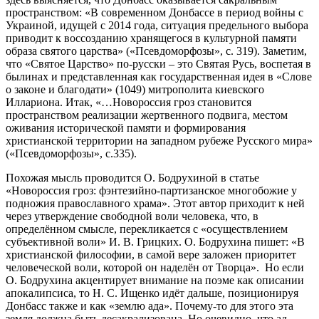
пространством: «В современном Донбассе в период войны с
Украиной, идущей с 2014 года, ситуация предельного выбора
приводит к воссозданию хранящегося в культурной памяти
образа святого царства» («Псевдоморфозы», с. 319). Заметим,
что «Святое Царство» по-русски – это Святая Русь, воспетая в
былинах и представленная как государственная идея в «Слове
о законе и благодати» (1049) митрополита киевского
Иллариона. Итак, «…Новороссия гроз становится
пространством реализации жертвенного подвига, местом
оживания исторической памяти и формирования
христианской территории на западном рубеже Русского мира»
(«Псевдоморфозы», с.335).
Похожая мысль проводится О. Бодрухиной в статье
«Новороссия гроз: фэнтезийно-партизанское многобожие у
подножия православного храма». Этот автор приходит к ней
через утверждение свободной воли человека, что, в
определённом смысле, перекликается с «осуществлением
субъективной воли» И. В. Грицких. О. Бодрухина пишет: «В
христианской философии, в самой вере заложен приоритет
человеческой воли, которой он наделён от Творца». Но если
О. Бодрухина акцентирует внимание на поэме как описании
апокалипсиса, то Н. С. Ищенко идёт дальше, позиционируя
Донбасс также и как «землю ада». Почему-то для этого эта
земля должна быть десакрализована. Но очевидно, что ад –