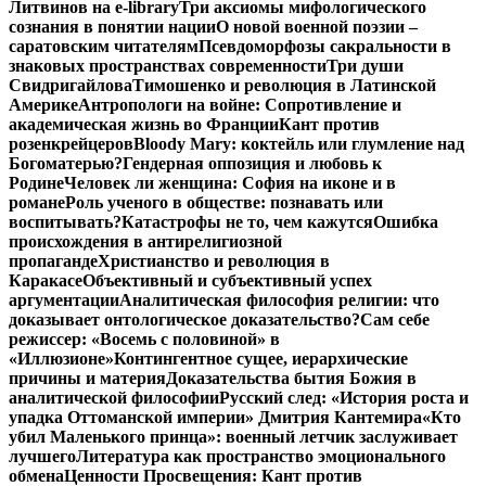
Литвинов на e-library
Три аксиомы мифологического
сознания в понятии нации
О новой военной поэзии –
саратовским читателям
Псевдоморфозы сакральности в
знаковых пространствах современности
Три души
Свидригайлова
Тимошенко и революция в Латинской
Америке
Антропологи на войне: Сопротивление и
академическая жизнь во Франции
Кант против
розенкрейцеров
Bloody Mary: коктейль или глумление над
Богоматерью?
Гендерная оппозиция и любовь к
Родине
Человек ли женщина: София на иконе и в
романе
Роль ученого в обществе: познавать или
воспитывать?
Катастрофы не то, чем кажутся
Ошибка
происхождения в антирелигиозной
пропаганде
Христианство и революция в
Каракасе
Объективный и субъективный успех
аргументации
Аналитическая философия религии: что
доказывает онтологическое доказательство?
Сам себе
режиссер: «Восемь с половиной» в
«Иллюзионе»
Контингентное сущее, иерархические
причины и материя
Доказательства бытия Божия в
аналитической философии
Русский след: «История роста и
упадка Оттоманской империи» Дмитрия Кантемира
«Кто
убил Маленького принца»: военный летчик заслуживает
лучшего
Литература как пространство эмоционального
обмена
Ценности Просвещения: Кант против