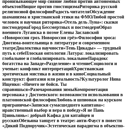
пронизывающее мир сияние любви против автономных
объектов
Ницше против гностицизма
Риторика русской
религиозной философии
Радость читателя
Обсуждение
шаманизма и христианской этики на ФМО
Любой простой
человек и научная риторика
«Отель дель Луна»: сказки
постмодерна
Город Бессмертных и постмодерн
Образ
военного Луганска в поэме Елены Заславской
«Новороссия гроз. Новороссия грёз»
Философия эроса:
Диотима-воительница в литературе и современном
театре
Диалектика научности
«Тень Цикады» — трудный
путь к себе
Плоская онтология Латура: локализировать
глобальное и глобализировать локальное
Парадокс
богатства на Западе
«Разделение» и чтение
Социологи и
ученые: конфликт интерпретаций
Христианская
эротическая мистика в жизни и в кино
Социальный
конструкт: фантазия или реальность?
Культуролог Нина
Ищенко: «Ничего не бойся. Ты
справишься»
Разочарования зимы
Компрометация
персонажа у Достоевского: возможности использования в
платоновской философии
Любовь и шпионаж на курском
приграничье
«Записки сумасшедшего капитана»:
нравственный выбор и вера в победу
«Я не Пань
Цзиньлянь»: добрый Кафка для китайцев и
русских
Обезьяна танцует в театре: анти-Фауст в повести
«Дикий Подпоручик»
Эстетическая парадигма в объектно-