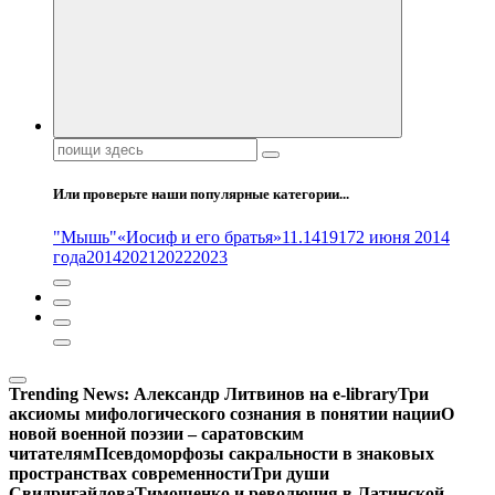
Поиск:
Или проверьте наши популярные категории...
"Мышь"
«Иосиф и его братья»
11.14
1917
2 июня 2014
года
2014
2021
2022
2023
Trending News:
Александр Литвинов на e-library
Три
аксиомы мифологического сознания в понятии нации
О
новой военной поэзии – саратовским
читателям
Псевдоморфозы сакральности в знаковых
пространствах современности
Три души
Свидригайлова
Тимошенко и революция в Латинской