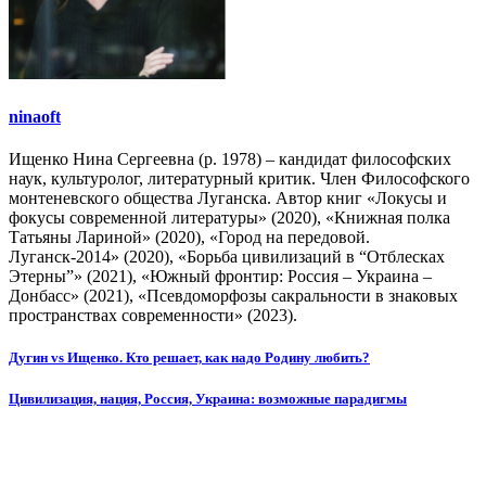
ninaoft
Ищенко Нина Сергеевна (р. 1978) – кандидат философских
наук, культуролог, литературный критик. Член Философского
монтеневского общества Луганска. Автор книг «Локусы и
фокусы современной литературы» (2020), «Книжная полка
Татьяны Лариной» (2020), «Город на передовой.
Луганск-2014» (2020), «Борьба цивилизаций в “Отблесках
Этерны”» (2021), «Южный фронтир: Россия – Украина –
Донбасс» (2021), «Псевдоморфозы сакральности в знаковых
пространствах современности» (2023).
Навигация
Дугин vs Ищенко. Кто решает, как надо Родину любить?
по
Цивилизация, нация, Россия, Украина: возможные парадигмы
записям