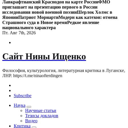
Лавкрафтианский Краснодон на карте России
ФМО
приглашает на презентацию первого в России
исследования новой военной поэзии
Шерлок Холмс в
Японии
Патриот Мориарти
Модерн как катехон: отмена
Страшного суда в Новое время
Редкое явление
национального характера
Пт. Авг 7th, 2026
Сайт Нины Ищенко
Философия, культурология, литературная критика в Луганске,
ЛНР. https://t.me/ninaofterdingen
Subscribe
Наука
Научные статьи
Тезисы докладов
Видео
Критика