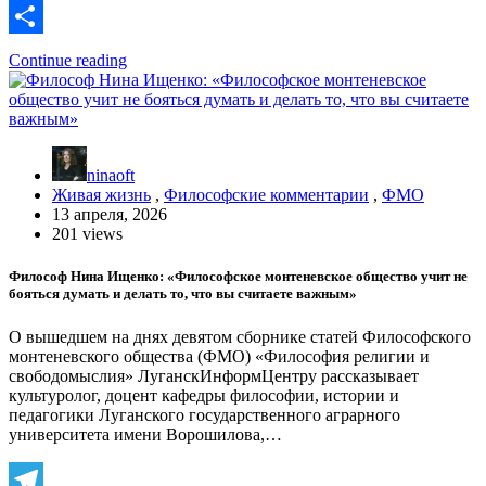
Link
VK
Отправить
Continue reading
ninaoft
Живая жизнь
,
Философские комментарии
,
ФМО
13 апреля, 2026
201 views
Философ Нина Ищенко: «Философское монтеневское общество учит не
бояться думать и делать то, что вы считаете важным»
О вышедшем на днях девятом сборнике статей Философского
монтеневского общества (ФМО) «Философия религии и
свободомыслия» ЛуганскИнформЦентру рассказывает
культуролог, доцент кафедры философии, истории и
педагогики Луганского государственного аграрного
университета имени Ворошилова,…