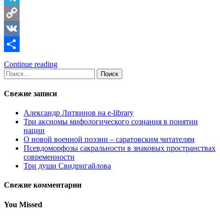
Telegram
Copy
Link
VK
Отправить
Continue reading
Найти:
Свежие записи
Александр Литвинов на e-library
Три аксиомы мифологического сознания в понятии
нации
О новой военной поэзии – саратовским читателям
Псевдоморфозы сакральности в знаковых пространствах
современности
Три души Свидригайлова
Свежие комментарии
You Missed