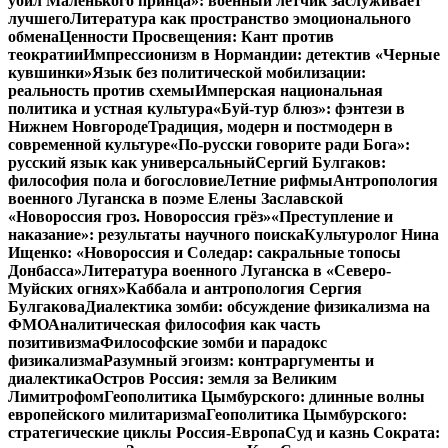
убил Маленького принца»: военный летчик заслуживает
лучшего
Литература как пространство эмоционального
обмена
Ценности Просвещения: Кант против
теократии
Импрессионизм в Нормандии: детектив «Черные
кувшинки»
Язык без политической мобилизации:
реальность против схемы
Имперская национальная
политика и устная культура
«Буй-тур блюз»: фэнтези в
Нижнем Новгороде
Традиция, модерн и постмодерн в
современной культуре
«По-русски говорите ради Бога»:
русский язык как универсальный
Сергий Булгаков:
философия пола и богословие
Летние рифмы
Антропология
военного Луганска в поэме Елены Заславской
«Новороссия гроз. Новороссия грёз»
«Преступление и
наказание»: результаты научного поиска
Культуролог Нина
Ищенко: «Новороссия и Соледар: сакральные топосы
Донбасса»
Литература военного Луганска в «Северо-
Муйских огнях»
Каббала и антропология Сергия
Булгакова
Диалектика зомби: обсуждение физикализма на
ФМО
Аналитическая философия как часть
позитивизма
Философские зомби и парадокс
физикализма
Разумный эгоизм: контраргументы и
диалектика
Остров Россия: земля за Великим
Лимитрофом
Геополитика Цымбурского: длинные волны
европейского милитаризма
Геополитика Цымбурского:
стратегические циклы Россия-Европа
Суд и казнь Сократа: