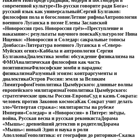
Нижнем Новгороде
Традиция, модерн и постмодерн в
современной культуре
«По-русски говорите ради Бога»:
русский язык как универсальный
Сергий Булгаков:
философия пола и богословие
Летние рифмы
Антропология
военного Луганска в поэме Елены Заславской
«Новороссия гроз. Новороссия грёз»
«Преступление и
наказание»: результаты научного поиска
Культуролог Нина
Ищенко: «Новороссия и Соледар: сакральные топосы
Донбасса»
Литература военного Луганска в «Северо-
Муйских огнях»
Каббала и антропология Сергия
Булгакова
Диалектика зомби: обсуждение физикализма на
ФМО
Аналитическая философия как часть
позитивизма
Философские зомби и парадокс
физикализма
Разумный эгоизм: контраргументы и
диалектика
Остров Россия: земля за Великим
Лимитрофом
Геополитика Цымбурского: длинные волны
европейского милитаризма
Геополитика Цымбурского:
стратегические циклы Россия-Европа
Суд и казнь Сократа:
человек против Законов космоса
Как Сократ учит делать
зло
«Четвертая стража»: милитаристы на рубеже
Империи
«Соледар» и «Новороссия» в Питере: звёзды,
война, Русская весна и русская реконкиста
Дорама
«Мышь»: древнейший детектив и родители
Дорама
«Мышь»: новый Эдип и наука в роли
Аполлона
Геополитика: от географии до риторики
«Сказка