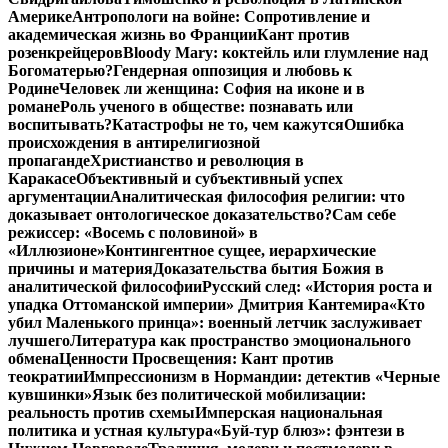
Америке
Антропологи на войне: Сопротивление и
академическая жизнь во Франции
Кант против
розенкрейцеров
Bloody Mary: коктейль или глумление над
Богоматерью?
Гендерная оппозиция и любовь к
Родине
Человек ли женщина: София на иконе и в
романе
Роль ученого в обществе: познавать или
воспитывать?
Катастрофы не то, чем кажутся
Ошибка
происхождения в антирелигиозной
пропаганде
Христианство и революция в
Каракасе
Объективный и субъективный успех
аргументации
Аналитическая философия религии: что
доказывает онтологическое доказательство?
Сам себе
режиссер: «Восемь с половиной» в
«Иллюзионе»
Контингентное сущее, иерархические
причины и материя
Доказательства бытия Божия в
аналитической философии
Русский след: «История роста и
упадка Оттоманской империи» Дмитрия Кантемира
«Кто
убил Маленького принца»: военный летчик заслуживает
лучшего
Литература как пространство эмоционального
обмена
Ценности Просвещения: Кант против
теократии
Импрессионизм в Нормандии: детектив «Черные
кувшинки»
Язык без политической мобилизации:
реальность против схемы
Имперская национальная
политика и устная культура
«Буй-тур блюз»: фэнтези в