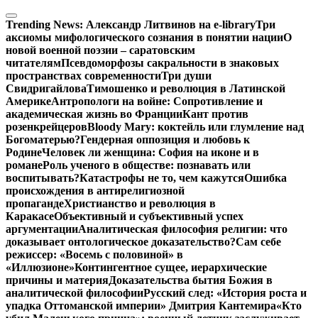
Перейти
к
Trending News:
Александр Литвинов на e-library
Три
содержимому
аксиомы мифологического сознания в понятии нации
О
новой военной поэзии – саратовским
читателям
Псевдоморфозы сакральности в знаковых
пространствах современности
Три души
Свидригайлова
Тимошенко и революция в Латинской
Америке
Антропологи на войне: Сопротивление и
академическая жизнь во Франции
Кант против
розенкрейцеров
Bloody Mary: коктейль или глумление над
Богоматерью?
Гендерная оппозиция и любовь к
Родине
Человек ли женщина: София на иконе и в
романе
Роль ученого в обществе: познавать или
воспитывать?
Катастрофы не то, чем кажутся
Ошибка
происхождения в антирелигиозной
пропаганде
Христианство и революция в
Каракасе
Объективный и субъективный успех
аргументации
Аналитическая философия религии: что
доказывает онтологическое доказательство?
Сам себе
режиссер: «Восемь с половиной» в
«Иллюзионе»
Контингентное сущее, иерархические
причины и материя
Доказательства бытия Божия в
аналитической философии
Русский след: «История роста и
упадка Оттоманской империи» Дмитрия Кантемира
«Кто