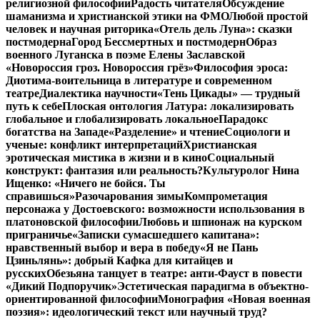
религиозной философии
Радость читателя
Обсуждение
шаманизма и христианской этики на ФМО
Любой простой
человек и научная риторика
«Отель дель Луна»: сказки
постмодерна
Город Бессмертных и постмодерн
Образ
военного Луганска в поэме Елены Заславской
«Новороссия гроз. Новороссия грёз»
Философия эроса:
Диотима-воительница в литературе и современном
театре
Диалектика научности
«Тень Цикады» — трудный
путь к себе
Плоская онтология Латура: локализировать
глобальное и глобализировать локальное
Парадокс
богатства на Западе
«Разделение» и чтение
Социологи и
ученые: конфликт интерпретаций
Христианская
эротическая мистика в жизни и в кино
Социальный
конструкт: фантазия или реальность?
Культуролог Нина
Ищенко: «Ничего не бойся. Ты
справишься»
Разочарования зимы
Компрометация
персонажа у Достоевского: возможности использования в
платоновской философии
Любовь и шпионаж на курском
приграничье
«Записки сумасшедшего капитана»:
нравственный выбор и вера в победу
«Я не Пань
Цзиньлянь»: добрый Кафка для китайцев и
русских
Обезьяна танцует в театре: анти-Фауст в повести
«Дикий Подпоручик»
Эстетическая парадигма в объектно-
ориентированной философии
Монография «Новая военная
поэзия»: идеологический текст или научный труд?