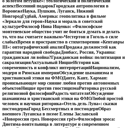
о золотом петушке»: теологический и политический
аспект
Весенний подарок
Городская антропология в
Воронеже
Наука, Пушкин, Луганск, Нижний
Новгород
Гудбай, Америка: геополитика в фильме
«Зеркало для героя»
Наука и мораль в советской
культуре
Философ Нина Ищенко: «Философское
монтеневское общество учит не бояться думать и делать
то, что вы считаете важным»
Честертон и Гоголь о силе
слабых
Время и пространство в стихотворении «Кентавры
III»: онтографический анализ
Продажа должностей как
гарантия народной свободы
Донбасс, Россия, Украина:
гражданская ли война?
Гражданская война: политизация и
сакрализация
Актуальный Ницше
История как
современность и конфликт интерпретаций
Национализм,
модерн и Римская империя
Обсуждение шаманизма и
христианской этики на ФМО
Данте, Кант, Харман:
пронизывающее мир сияние любви против автономных
объектов
Ницше против гностицизма
Риторика русской
религиозной философии
Радость читателя
Обсуждение
шаманизма и христианской этики на ФМО
Любой простой
человек и научная риторика
«Отель дель Луна»: сказки
постмодерна
Город Бессмертных и постмодерн
Образ
военного Луганска в поэме Елены Заславской
«Новороссия гроз. Новороссия грёз»
Философия эроса:
Диотима-воительница в литературе и современном