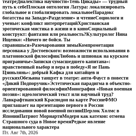
театре
Диалектика научности
«Тень Цикады» — трудный
путь к себе
Плоская онтология Латура: локализировать
глобальное и глобализировать локальное
Парадокс
богатства на Западе
«Разделение» и чтение
Социологи и
ученые: конфликт интерпретаций
Христианская
эротическая мистика в жизни и в кино
Социальный
конструкт: фантазия или реальность?
Культуролог Нина
Ищенко: «Ничего не бойся. Ты
справишься»
Разочарования зимы
Компрометация
персонажа у Достоевского: возможности использования в
платоновской философии
Любовь и шпионаж на курском
приграничье
«Записки сумасшедшего капитана»:
нравственный выбор и вера в победу
«Я не Пань
Цзиньлянь»: добрый Кафка для китайцев и
русских
Обезьяна танцует в театре: анти-Фауст в повести
«Дикий Подпоручик»
Эстетическая парадигма в объектно-
ориентированной философии
Монография «Новая военная
поэзия»: идеологический текст или научный труд?
Лавкрафтианский Краснодон на карте России
ФМО
приглашает на презентацию первого в России
исследования новой военной поэзии
Шерлок Холмс в
Японии
Патриот Мориарти
Модерн как катехон: отмена
Страшного суда в Новое время
Редкое явление
национального характера
Пт. Авг 7th, 2026