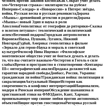
человек против Законов космоса
Как Сократ учит делать
зло
«Четвертая стража»: милитаристы на рубеже
Империи
«Соледар» и «Новороссия» в Питере: звёзды,
война, Русская весна и русская реконкиста
Дорама
«Мышь»: древнейший детектив и родители
Дорама
«Мышь»: новый Эдип и наука в роли
Аполлона
Геополитика: от географии до риторики
«Сказка
о золотом петушке»: теологический и политический
аспект
Весенний подарок
Городская антропология в
Воронеже
Наука, Пушкин, Луганск, Нижний
Новгород
Гудбай, Америка: геополитика в фильме
«Зеркало для героя»
Наука и мораль в советской
культуре
Философ Нина Ищенко: «Философское
монтеневское общество учит не бояться думать и делать
то, что вы считаете важным»
Честертон и Гоголь о силе
слабых
Время и пространство в стихотворении «Кентавры
III»: онтографический анализ
Продажа должностей как
гарантия народной свободы
Донбасс, Россия, Украина:
гражданская ли война?
Гражданская война: политизация и
сакрализация
Актуальный Ницше
История как
современность и конфликт интерпретаций
Национализм,
модерн и Римская империя
Обсуждение шаманизма и
христианской этики на ФМО
Данте, Кант, Харман:
пронизывающее мир сияние любви против автономных
объектов
Ницше против гностицизма
Риторика русской