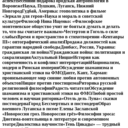
аспект
Весенний подарок
Городская антропология в
Воронеже
Наука, Пушкин, Луганск, Нижний
Новгород
Гудбай, Америка: геополитика в фильме
«Зеркало для героя»
Наука и мораль в советской
культуре
Философ Нина Ищенко: «Философское
монтеневское общество учит не бояться думать и делать
то, что вы считаете важным»
Честертон и Гоголь о силе
слабых
Время и пространство в стихотворении «Кентавры
III»: онтографический анализ
Продажа должностей как
гарантия народной свободы
Донбасс, Россия, Украина:
гражданская ли война?
Гражданская война: политизация и
сакрализация
Актуальный Ницше
История как
современность и конфликт интерпретаций
Национализм,
модерн и Римская империя
Обсуждение шаманизма и
христианской этики на ФМО
Данте, Кант, Харман:
пронизывающее мир сияние любви против автономных
объектов
Ницше против гностицизма
Риторика русской
религиозной философии
Радость читателя
Обсуждение
шаманизма и христианской этики на ФМО
Любой простой
человек и научная риторика
«Отель дель Луна»: сказки
постмодерна
Город Бессмертных и постмодерн
Образ
военного Луганска в поэме Елены Заславской
«Новороссия гроз. Новороссия грёз»
Философия эроса:
Диотима-воительница в литературе и современном
театре
Диалектика научности
«Тень Цикады» — трудный