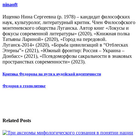
ninaoft
Ищенко Нина Сергеевна (р. 1978) – кандидат философских
наук, культуролог, литературный критик. Член Философского
монтеневского общества Луганска. Автор книг «Локусы и
фокусы современной литературы» (2020), «Книжная полка
Татьяны Лариной» (2020), «Город на передовой.
Луганск-2014» (2020), «Борьба цивилизаций в “Отблесках
Этерны”» (2021), «Южный фронтир: Россия – Украина –
Донбасс» (2021), «Псевдоморфозы сакральности в знаковых
пространствах современности» (2023).
Навигация
Критика Федорова на пути к иудейской идентичности
по
Федоров о геополитике
записям
Related Posts