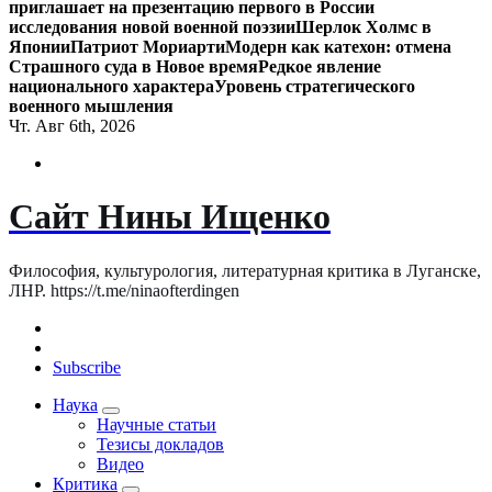
приглашает на презентацию первого в России
исследования новой военной поэзии
Шерлок Холмс в
Японии
Патриот Мориарти
Модерн как катехон: отмена
Страшного суда в Новое время
Редкое явление
национального характера
Уровень стратегического
военного мышления
Чт. Авг 6th, 2026
Сайт Нины Ищенко
Философия, культурология, литературная критика в Луганске,
ЛНР. https://t.me/ninaofterdingen
Subscribe
Наука
Научные статьи
Тезисы докладов
Видео
Критика