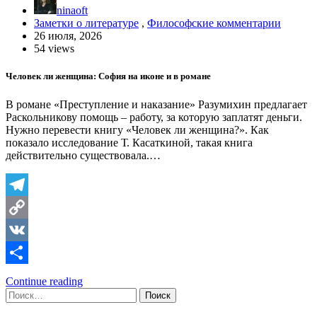
ninaoft
Заметки о литературе
,
Философские комментарии
26 июля, 2026
54 views
Человек ли женщина: София на иконе и в романе
В романе «Преступление и наказание» Разумихин предлагает
Раскольникову помощь – работу, за которую заплатят деньги.
Нужно перевести книгу «Человек ли женщина?». Как
показало исследование Т. Касаткиной, такая книга
действительно существовала.…
Telegram
Copy
Link
VK
Отправить
Continue reading
Найти: