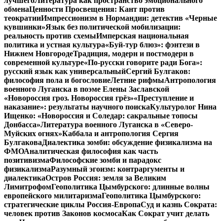
лучшего
Литература как пространство эмоционального
обмена
Ценности Просвещения: Кант против
теократии
Импрессионизм в Нормандии: детектив «Черные
кувшинки»
Язык без политической мобилизации:
реальность против схемы
Имперская национальная
политика и устная культура
«Буй-тур блюз»: фэнтези в
Нижнем Новгороде
Традиция, модерн и постмодерн в
современной культуре
«По-русски говорите ради Бога»:
русский язык как универсальный
Сергий Булгаков:
философия пола и богословие
Летние рифмы
Антропология
военного Луганска в поэме Елены Заславской
«Новороссия гроз. Новороссия грёз»
«Преступление и
наказание»: результаты научного поиска
Культуролог Нина
Ищенко: «Новороссия и Соледар: сакральные топосы
Донбасса»
Литература военного Луганска в «Северо-
Муйских огнях»
Каббала и антропология Сергия
Булгакова
Диалектика зомби: обсуждение физикализма на
ФМО
Аналитическая философия как часть
позитивизма
Философские зомби и парадокс
физикализма
Разумный эгоизм: контраргументы и
диалектика
Остров Россия: земля за Великим
Лимитрофом
Геополитика Цымбурского: длинные волны
европейского милитаризма
Геополитика Цымбурского:
стратегические циклы Россия-Европа
Суд и казнь Сократа:
человек против Законов космоса
Как Сократ учит делать