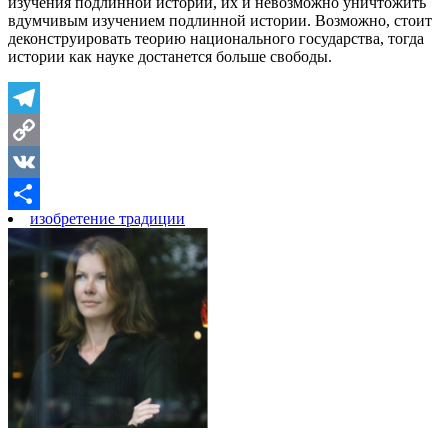
изучения подлинной истории, их и невозможно уничтожить
вдумчивым изучением подлинной истории. Возможно, стоит
деконструировать теорию национального государства, тогда
истории как науке достанется больше свободы.
Telegram
Copy
Link
VK
изобретение традиции
Отправить