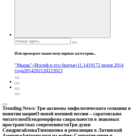
Поиск:
Или проверьте наши популярные категории...
"Мышь"
«Иосиф и его братья»
11.14
1917
2 июня 2014
года
2014
2021
2022
2023
Trending News:
Три аксиомы мифологического сознания в
понятии нации
О новой военной поэзии – саратовским
читателям
Псевдоморфозы сакральности в знаковых
пространствах современности
Три души
Свидригайлова
Тимошенко и революция в Латинской
Америке
Антропологи на войне: Сопротивление и