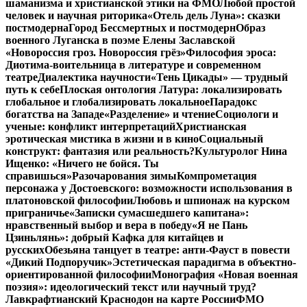
шаманизма и христианской этики на ФМО
Любой простой
человек и научная риторика
«Отель дель Луна»: сказки
постмодерна
Город Бессмертных и постмодерн
Образ
военного Луганска в поэме Елены Заславской
«Новороссия гроз. Новороссия грёз»
Философия эроса:
Диотима-воительница в литературе и современном
театре
Диалектика научности
«Тень Цикады» — трудный
путь к себе
Плоская онтология Латура: локализировать
глобальное и глобализировать локальное
Парадокс
богатства на Западе
«Разделение» и чтение
Социологи и
ученые: конфликт интерпретаций
Христианская
эротическая мистика в жизни и в кино
Социальный
конструкт: фантазия или реальность?
Культуролог Нина
Ищенко: «Ничего не бойся. Ты
справишься»
Разочарования зимы
Компрометация
персонажа у Достоевского: возможности использования в
платоновской философии
Любовь и шпионаж на курском
приграничье
«Записки сумасшедшего капитана»:
нравственный выбор и вера в победу
«Я не Пань
Цзиньлянь»: добрый Кафка для китайцев и
русских
Обезьяна танцует в театре: анти-Фауст в повести
«Дикий Подпоручик»
Эстетическая парадигма в объектно-
ориентированной философии
Монография «Новая военная
поэзия»: идеологический текст или научный труд?
Лавкрафтианский Краснодон на карте России
ФМО