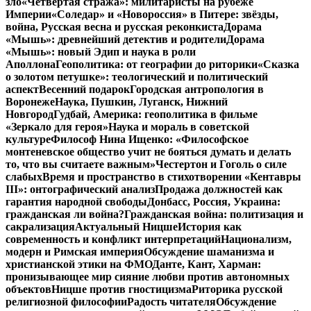
зло
«Четвертая стража»: милитаристы на рубеже
Империи
«Соледар» и «Новороссия» в Питере: звёзды,
война, Русская весна и русская реконкиста
Дорама
«Мышь»: древнейший детектив и родители
Дорама
«Мышь»: новый Эдип и наука в роли
Аполлона
Геополитика: от географии до риторики
«Сказка
о золотом петушке»: теологический и политический
аспект
Весенний подарок
Городская антропология в
Воронеже
Наука, Пушкин, Луганск, Нижний
Новгород
Гудбай, Америка: геополитика в фильме
«Зеркало для героя»
Наука и мораль в советской
культуре
Философ Нина Ищенко: «Философское
монтеневское общество учит не бояться думать и делать
то, что вы считаете важным»
Честертон и Гоголь о силе
слабых
Время и пространство в стихотворении «Кентавры
III»: онтографический анализ
Продажа должностей как
гарантия народной свободы
Донбасс, Россия, Украина:
гражданская ли война?
Гражданская война: политизация и
сакрализация
Актуальный Ницше
История как
современность и конфликт интерпретаций
Национализм,
модерн и Римская империя
Обсуждение шаманизма и
христианской этики на ФМО
Данте, Кант, Харман:
пронизывающее мир сияние любви против автономных
объектов
Ницше против гностицизма
Риторика русской
религиозной философии
Радость читателя
Обсуждение