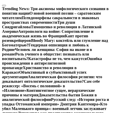
Перейти
к
Trending News:
Три аксиомы мифологического сознания в
содержимому
понятии нации
О новой военной поэзии – саратовским
читателям
Псевдоморфозы сакральности в знаковых
пространствах современности
Три души
Свидригайлова
Тимошенко и революция в Латинской
Америке
Антропологи на войне: Сопротивление и
академическая жизнь во Франции
Кант против
розенкрейцеров
Bloody Mary: коктейль или глумление над
Богоматерью?
Гендерная оппозиция и любовь к
Родине
Человек ли женщина: София на иконе и в
романе
Роль ученого в обществе: познавать или
воспитывать?
Катастрофы не то, чем кажутся
Ошибка
происхождения в антирелигиозной
пропаганде
Христианство и революция в
Каракасе
Объективный и субъективный успех
аргументации
Аналитическая философия религии: что
доказывает онтологическое доказательство?
Сам себе
режиссер: «Восемь с половиной» в
«Иллюзионе»
Контингентное сущее, иерархические
причины и материя
Доказательства бытия Божия в
аналитической философии
Русский след: «История роста и
упадка Оттоманской империи» Дмитрия Кантемира
«Кто
убил Маленького принца»: военный летчик заслуживает