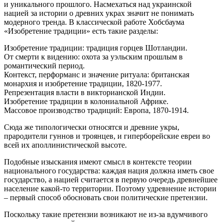
и уникального прошлого. Насмехаться над украинской
нацией за истории о древних украх значит не понимать
модерного тренда. В классической работе Хобсбаума
«Изобретение традиции» есть такие разделы:
Изобретение традиции: традиция горцев Шотландии.
От смерти к видению: охота за уэльским прошлым в
романтический период.
Контекст, перформанс и значение ритуала: британская
монархия и изобретение традиции, 1820-1977.
Репрезентация власти в викторианской Индии.
Изобретение традиции в колониальной Африке.
Массовое производство традиций: Европа, 1870-1914.
Сюда же типологически относятся и древние укры,
прародители гуннов и троянцев, и гиперборейские евреи во
всей их аполлинистической высоте.
Подобные изыскания имеют смысл в контексте теории
национального государства: каждая нация должна иметь свое
государство, а нацией считается в первую очередь древнейшее
население какой-то территории. Поэтому удревнение истории
– первый способ обосновать свои политические претензии.
Поскольку такие претензии возникают не из-за вдумчивого