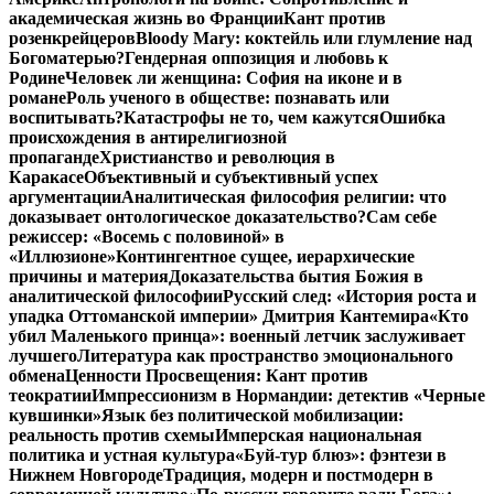
академическая жизнь во Франции
Кант против
розенкрейцеров
Bloody Mary: коктейль или глумление над
Богоматерью?
Гендерная оппозиция и любовь к
Родине
Человек ли женщина: София на иконе и в
романе
Роль ученого в обществе: познавать или
воспитывать?
Катастрофы не то, чем кажутся
Ошибка
происхождения в антирелигиозной
пропаганде
Христианство и революция в
Каракасе
Объективный и субъективный успех
аргументации
Аналитическая философия религии: что
доказывает онтологическое доказательство?
Сам себе
режиссер: «Восемь с половиной» в
«Иллюзионе»
Контингентное сущее, иерархические
причины и материя
Доказательства бытия Божия в
аналитической философии
Русский след: «История роста и
упадка Оттоманской империи» Дмитрия Кантемира
«Кто
убил Маленького принца»: военный летчик заслуживает
лучшего
Литература как пространство эмоционального
обмена
Ценности Просвещения: Кант против
теократии
Импрессионизм в Нормандии: детектив «Черные
кувшинки»
Язык без политической мобилизации:
реальность против схемы
Имперская национальная
политика и устная культура
«Буй-тур блюз»: фэнтези в
Нижнем Новгороде
Традиция, модерн и постмодерн в