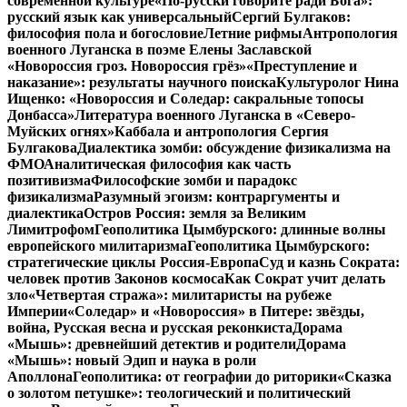
современной культуре
«По-русски говорите ради Бога»:
русский язык как универсальный
Сергий Булгаков:
философия пола и богословие
Летние рифмы
Антропология
военного Луганска в поэме Елены Заславской
«Новороссия гроз. Новороссия грёз»
«Преступление и
наказание»: результаты научного поиска
Культуролог Нина
Ищенко: «Новороссия и Соледар: сакральные топосы
Донбасса»
Литература военного Луганска в «Северо-
Муйских огнях»
Каббала и антропология Сергия
Булгакова
Диалектика зомби: обсуждение физикализма на
ФМО
Аналитическая философия как часть
позитивизма
Философские зомби и парадокс
физикализма
Разумный эгоизм: контраргументы и
диалектика
Остров Россия: земля за Великим
Лимитрофом
Геополитика Цымбурского: длинные волны
европейского милитаризма
Геополитика Цымбурского:
стратегические циклы Россия-Европа
Суд и казнь Сократа:
человек против Законов космоса
Как Сократ учит делать
зло
«Четвертая стража»: милитаристы на рубеже
Империи
«Соледар» и «Новороссия» в Питере: звёзды,
война, Русская весна и русская реконкиста
Дорама
«Мышь»: древнейший детектив и родители
Дорама
«Мышь»: новый Эдип и наука в роли
Аполлона
Геополитика: от географии до риторики
«Сказка
о золотом петушке»: теологический и политический