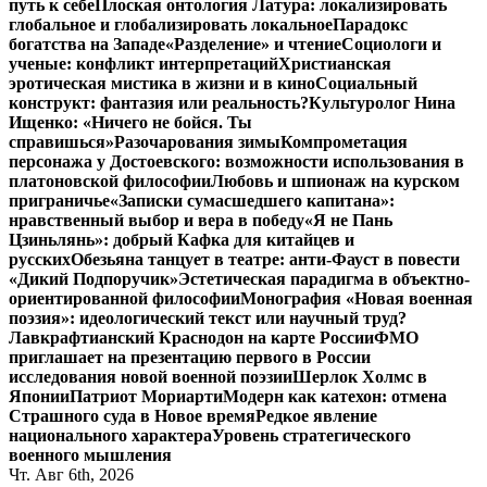
путь к себе
Плоская онтология Латура: локализировать
глобальное и глобализировать локальное
Парадокс
богатства на Западе
«Разделение» и чтение
Социологи и
ученые: конфликт интерпретаций
Христианская
эротическая мистика в жизни и в кино
Социальный
конструкт: фантазия или реальность?
Культуролог Нина
Ищенко: «Ничего не бойся. Ты
справишься»
Разочарования зимы
Компрометация
персонажа у Достоевского: возможности использования в
платоновской философии
Любовь и шпионаж на курском
приграничье
«Записки сумасшедшего капитана»:
нравственный выбор и вера в победу
«Я не Пань
Цзиньлянь»: добрый Кафка для китайцев и
русских
Обезьяна танцует в театре: анти-Фауст в повести
«Дикий Подпоручик»
Эстетическая парадигма в объектно-
ориентированной философии
Монография «Новая военная
поэзия»: идеологический текст или научный труд?
Лавкрафтианский Краснодон на карте России
ФМО
приглашает на презентацию первого в России
исследования новой военной поэзии
Шерлок Холмс в
Японии
Патриот Мориарти
Модерн как катехон: отмена
Страшного суда в Новое время
Редкое явление
национального характера
Уровень стратегического
военного мышления
Чт. Авг 6th, 2026