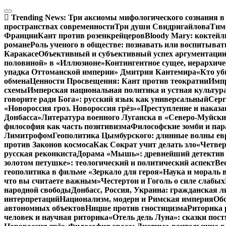
Перейти
к
Trending News:
Три аксиомы мифологического сознания в
содержимому
пространствах современности
Три души Свидригайлова
Тим
Франции
Кант против розенкрейцеров
Bloody Mary: коктейл
романе
Роль ученого в обществе: познавать или воспитыват
Каракасе
Объективный и субъективный успех аргументаци
половиной» в «Иллюзионе»
Контингентное сущее, иерархич
упадка Оттоманской империи» Дмитрия Кантемира
«Кто уб
обмена
Ценности Просвещения: Кант против теократии
Импр
схемы
Имперская национальная политика и устная культур
говорите ради Бога»: русский язык как универсальный
Серг
«Новороссия гроз. Новороссия грёз»
«Преступление и наказа
Донбасса»
Литература военного Луганска в «Северо-Муйски
философия как часть позитивизма
Философские зомби и пар
Лимитрофом
Геополитика Цымбурского: длинные волны ев
против Законов космоса
Как Сократ учит делать зло
«Четвер
русская реконкиста
Дорама «Мышь»: древнейший детектив 
золотом петушке»: теологический и политический аспект
Ве
геополитика в фильме «Зеркало для героя»
Наука и мораль в
что вы считаете важным»
Честертон и Гоголь о силе слабых
народной свободы
Донбасс, Россия, Украина: гражданская л
интерпретаций
Национализм, модерн и Римская империя
Об
автономных объектов
Ницше против гностицизма
Риторика 
человек и научная риторика
«Отель дель Луна»: сказки пос