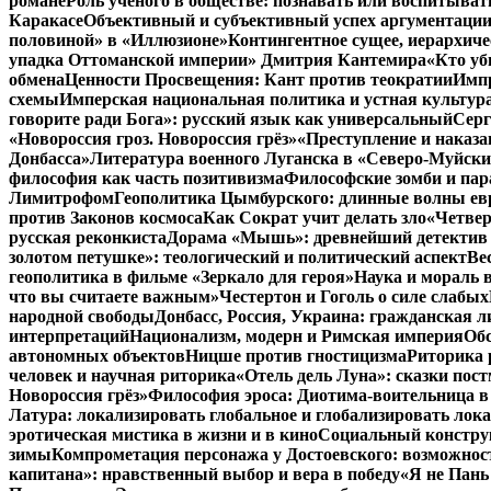
романе
Роль ученого в обществе: познавать или воспитыват
Каракасе
Объективный и субъективный успех аргументаци
половиной» в «Иллюзионе»
Контингентное сущее, иерархич
упадка Оттоманской империи» Дмитрия Кантемира
«Кто уб
обмена
Ценности Просвещения: Кант против теократии
Импр
схемы
Имперская национальная политика и устная культур
говорите ради Бога»: русский язык как универсальный
Серг
«Новороссия гроз. Новороссия грёз»
«Преступление и наказа
Донбасса»
Литература военного Луганска в «Северо-Муйски
философия как часть позитивизма
Философские зомби и пар
Лимитрофом
Геополитика Цымбурского: длинные волны ев
против Законов космоса
Как Сократ учит делать зло
«Четвер
русская реконкиста
Дорама «Мышь»: древнейший детектив 
золотом петушке»: теологический и политический аспект
Ве
геополитика в фильме «Зеркало для героя»
Наука и мораль в
что вы считаете важным»
Честертон и Гоголь о силе слабых
народной свободы
Донбасс, Россия, Украина: гражданская л
интерпретаций
Национализм, модерн и Римская империя
Об
автономных объектов
Ницше против гностицизма
Риторика 
человек и научная риторика
«Отель дель Луна»: сказки пос
Новороссия грёз»
Философия эроса: Диотима-воительница в 
Латура: локализировать глобальное и глобализировать лок
эротическая мистика в жизни и в кино
Социальный конструк
зимы
Компрометация персонажа у Достоевского: возможнос
капитана»: нравственный выбор и вера в победу
«Я не Пань