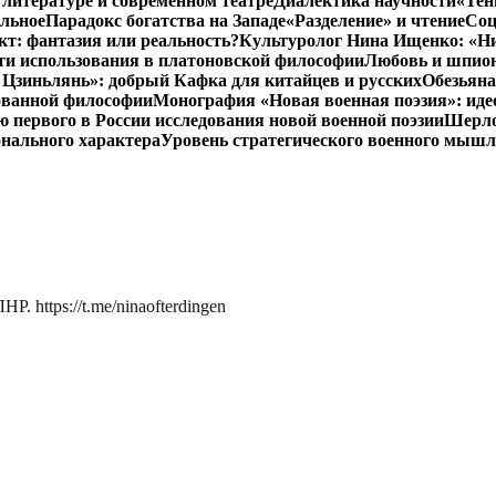
литературе и современном театре
Диалектика научности
«Тен
альное
Парадокс богатства на Западе
«Разделение» и чтение
Соц
т: фантазия или реальность?
Культуролог Нина Ищенко: «Ни
ти использования в платоновской философии
Любовь и шпион
 Цзиньлянь»: добрый Кафка для китайцев и русских
Обезьяна
ованной философии
Монография «Новая военная поэзия»: иде
первого в России исследования новой военной поэзии
Шерло
онального характера
Уровень стратегического военного мыш
. https://t.me/ninaofterdingen