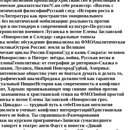
нтирелигиозной пропаганде
Христианство и революция в
ическое доказательство?
Сам себе режиссер: «Восемь с
литической философии
Русский след: «История роста и
го
Литература как пространство эмоционального
 без политической мобилизации: реальность против
ерн и постмодерн в современной культуре
«По-русски
тропология военного Луганска в поэме Елены Заславской
 «Новороссия и Соледар: сакральные топосы
ка зомби: обсуждение физикализма на ФМО
Аналитическая
ектика
Остров Россия: земля за Великим
ические циклы Россия-Европа
Суд и казнь Сократа: человек
Новороссия» в Питере: звёзды, война, Русская весна и
оллона
Геополитика: от географии до риторики
«Сказка о
ушкин, Луганск, Нижний Новгород
Гудбай, Америка:
теневское общество учит не бояться думать и делать то,
графический анализ
Продажа должностей как гарантия
туальный Ницше
История как современность и конфликт
ант, Харман: пронизывающее мир сияние любви против
 шаманизма и христианской этики на ФМО
Любой простой
анска в поэме Елены Заславской «Новороссия гроз.
ь Цикады» — трудный путь к себе
Плоская онтология
иологи и ученые: конфликт интерпретаций
Христианская
чего не бойся. Ты справишься»
Разочарования
аж на курском приграничье
«Записки сумасшедшего
 танцует в театре: анти-Фауст в повести «Дикий