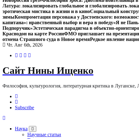
Новороссия грёз»
Философия эроса: Диотима-воительница в 
Латура: локализировать глобальное и глобализировать лок
эротическая мистика в жизни и в кино
Социальный конструк
зимы
Компрометация персонажа у Достоевского: возможнос
капитана»: нравственный выбор и вера в победу
«Я не Пань
Подпоручик»
Эстетическая парадигма в объектно-ориентир
Краснодон на карте России
ФМО приглашает на презентацию 
отмена Страшного суда в Новое время
Редкое явление наци
Чт. Авг 6th, 2026
Сайт Нины Ищенко
Философия, культурология, литературная критика в Луганске, ЛНР
Subscribe
Наука
Научные статьи