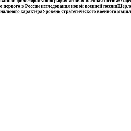
ованной философии
Монография «Новая военная поэзия»: иде
первого в России исследования новой военной поэзии
Шерло
онального характера
Уровень стратегического военного мыш