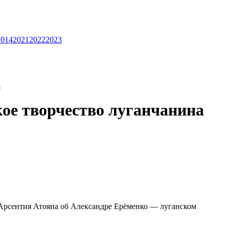
2014
2021
2022
2023
а
ое творчество луганчанина
Арсентия Атояна об Александре Ерёменко — луганском