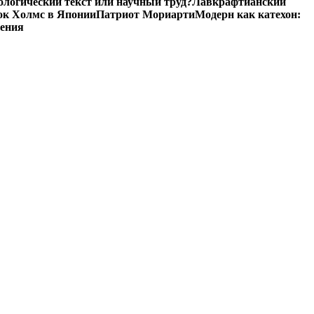
ологический текст или научный труд?
Лавкрафтианский
к Холмс в Японии
Патриот Мориарти
Модерн как катехон:
ления