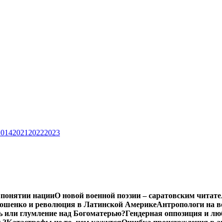
2014
2021
2022
2023
 понятии нации
О новой военной поэзии – саратовским читат
ошенко и революция в Латинской Америке
Антропологи на в
ь или глумление над Богоматерью?
Гендерная оппозиция и лю