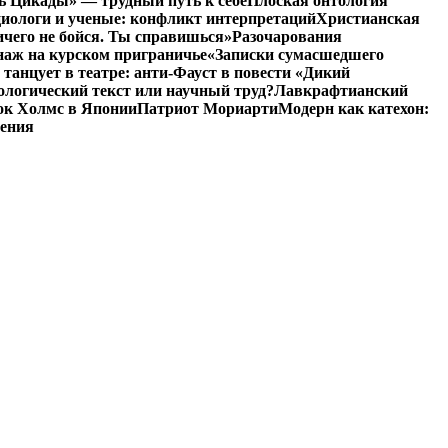
ь Цикады» — трудный путь к себе
Плоская онтология
иологи и ученые: конфликт интерпретаций
Христианская
чего не бойся. Ты справишься»
Разочарования
аж на курском приграничье
«Записки сумасшедшего
 танцует в театре: анти-Фауст в повести «Дикий
ологический текст или научный труд?
Лавкрафтианский
к Холмс в Японии
Патриот Мориарти
Модерн как катехон:
ления