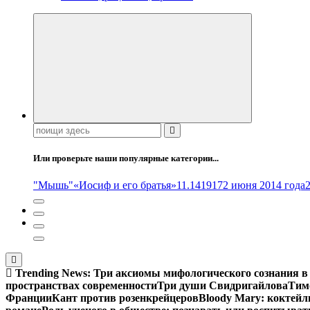
Поиск:
Или проверьте наши популярные категории...
"Мышь"
«Иосиф и его братья»
11.14
1917
2 июня 2014 года
Trending News:
Три аксиомы мифологического сознания в
пространствах современности
Три души Свидригайлова
Тим
Франции
Кант против розенкрейцеров
Bloody Mary: коктейл