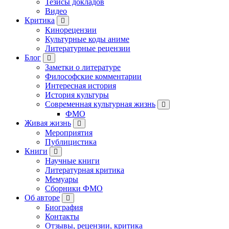
Тезисы докладов
Видео
Критика
Кинорецензии
Культурные коды аниме
Литературные рецензии
Блог
Заметки о литературе
Философские комментарии
Интересная история
История культуры
Современная культурная жизнь
ФМО
Живая жизнь
Мероприятия
Публицистика
Книги
Научные книги
Литературная критика
Мемуары
Сборники ФМО
Об авторе
Биография
Контакты
Отзывы, рецензии, критика