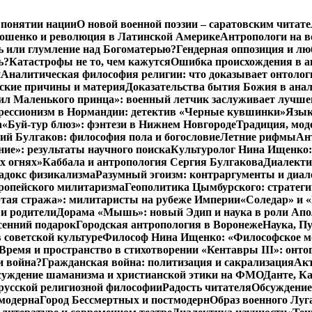
 понятии нации
О новой военной поэзии – саратовским читат
ошенко и революция в Латинской Америке
Антропологи на в
ь или глумление над Богоматерью?
Гендерная оппозиция и лю
ь?
Катастрофы не то, чем кажутся
Ошибка происхождения в а
и
Аналитическая философия религии: что доказывает онтолог
еские причины и материя
Доказательства бытия Божия в ана
ил Маленького принца»: военный летчик заслуживает лучше
ессионизм в Нормандии: детектив «Черные кувшинки»
Язык
а
«Буй-тур блюз»: фэнтези в Нижнем Новгороде
Традиция, мод
ий Булгаков: философия пола и богословие
Летние рифмы
Ан
ние»: результаты научного поиска
Культуролог Нина Ищенко:
х огнях»
Каббала и антропология Сергия Булгакова
Диалекти
адокс физикализма
Разумный эгоизм: контраргументы и диал
ропейского милитаризма
Геополитика Цымбурского: стратег
тая стража»: милитаристы на рубеже Империи
«Соледар» и «
и родители
Дорама «Мышь»: новый Эдип и наука в роли Ап
сенний подарок
Городская антропология в Воронеже
Наука, П
 советской культуре
Философ Нина Ищенко: «Философское мон
Время и пространство в стихотворении «Кентавры III»: онто
и война?
Гражданская война: политизация и сакрализация
Ак
суждение шаманизма и христианской этики на ФМО
Данте, К
русской религиозной философии
Радость читателя
Обсуждение
тмодерна
Город Бессмертных и постмодерн
Образ военного Луг