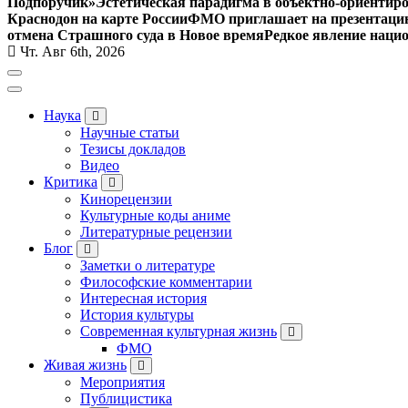
Подпоручик»
Эстетическая парадигма в объектно-ориентир
Краснодон на карте России
ФМО приглашает на презентацию 
отмена Страшного суда в Новое время
Редкое явление наци
Чт. Авг 6th, 2026
Наука
Научные статьи
Тезисы докладов
Видео
Критика
Кинорецензии
Культурные коды аниме
Литературные рецензии
Блог
Заметки о литературе
Философские комментарии
Интересная история
История культуры
Современная культурная жизнь
ФМО
Живая жизнь
Мероприятия
Публицистика