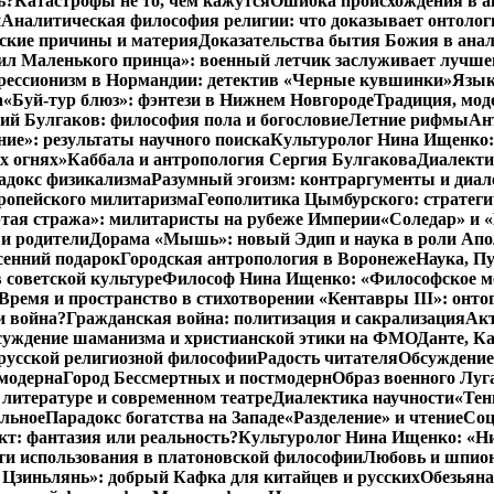
ь?
Катастрофы не то, чем кажутся
Ошибка происхождения в а
и
Аналитическая философия религии: что доказывает онтолог
еские причины и материя
Доказательства бытия Божия в ана
ил Маленького принца»: военный летчик заслуживает лучше
ессионизм в Нормандии: детектив «Черные кувшинки»
Язык
а
«Буй-тур блюз»: фэнтези в Нижнем Новгороде
Традиция, мод
ий Булгаков: философия пола и богословие
Летние рифмы
Ан
ние»: результаты научного поиска
Культуролог Нина Ищенко:
х огнях»
Каббала и антропология Сергия Булгакова
Диалекти
адокс физикализма
Разумный эгоизм: контраргументы и диал
ропейского милитаризма
Геополитика Цымбурского: стратег
тая стража»: милитаристы на рубеже Империи
«Соледар» и «
и родители
Дорама «Мышь»: новый Эдип и наука в роли Ап
сенний подарок
Городская антропология в Воронеже
Наука, П
 советской культуре
Философ Нина Ищенко: «Философское мон
Время и пространство в стихотворении «Кентавры III»: онто
и война?
Гражданская война: политизация и сакрализация
Ак
суждение шаманизма и христианской этики на ФМО
Данте, К
русской религиозной философии
Радость читателя
Обсуждение
тмодерна
Город Бессмертных и постмодерн
Образ военного Луг
литературе и современном театре
Диалектика научности
«Тен
альное
Парадокс богатства на Западе
«Разделение» и чтение
Соц
т: фантазия или реальность?
Культуролог Нина Ищенко: «Ни
ти использования в платоновской философии
Любовь и шпион
 Цзиньлянь»: добрый Кафка для китайцев и русских
Обезьяна