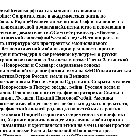
елям
Псевдоморфозы сакральности в знаковых
ойне: Сопротивление и академическая жизнь во
бовь к Родине
Человек ли женщина: София на иконе и в
нтирелигиозной пропаганде
Христианство и революция в
ическое доказательство?
Сам себе режиссер: «Восемь с
литической философии
Русский след: «История роста и
го
Литература как пространство эмоционального
 без политической мобилизации: реальность против
ерн и постмодерн в современной культуре
«По-русски
тропология военного Луганска в поэме Елены Заславской
 «Новороссия и Соледар: сакральные топосы
ка зомби: обсуждение физикализма на ФМО
Аналитическая
ектика
Остров Россия: земля за Великим
ические циклы Россия-Европа
Суд и казнь Сократа: человек
Новороссия» в Питере: звёзды, война, Русская весна и
оллона
Геополитика: от географии до риторики
«Сказка о
ушкин, Луганск, Нижний Новгород
Гудбай, Америка:
теневское общество учит не бояться думать и делать то,
графический анализ
Продажа должностей как гарантия
туальный Ницше
История как современность и конфликт
ант, Харман: пронизывающее мир сияние любви против
 шаманизма и христианской этики на ФМО
Любой простой
анска в поэме Елены Заславской «Новороссия гроз.