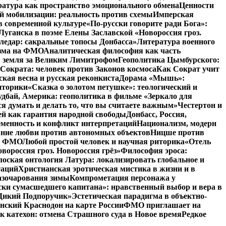
атура как пространство эмоционального обмена
Ценности
й мобилизации: реальность против схемы
Имперская
в современной культуре
«По-русски говорите ради Бога»:
Луганска в поэме Елены Заславской «Новороссия гроз.
ледар: сакральные топосы Донбасса»
Литература военного
изма на ФМО
Аналитическая философия как часть
: земля за Великим Лимитрофом
Геополитика Цымбурского:
 Сократа: человек против Законов космоса
Как Сократ учит
ская весна и русская реконкиста
Дорама «Мышь»:
иторики
«Сказка о золотом петушке»: теологический и
удбай, Америка: геополитика в фильме «Зеркало для
 думать и делать то, что вы считаете важным»
Честертон и
й как гарантия народной свободы
Донбасс, Россия,
еменность и конфликт интерпретаций
Национализм, модерн
яние любви против автономных объектов
Ницше против
на ФМО
Любой простой человек и научная риторика
«Отель
вороссия гроз. Новороссия грёз»
Философия эроса:
оская онтология Латура: локализировать глобальное и
таций
Христианская эротическая мистика в жизни и в
азочарования зимы
Компрометация персонажа у
ски сумасшедшего капитана»: нравственный выбор и вера в
 «Дикий Подпоручик»
Эстетическая парадигма в объектно-
ский Краснодон на карте России
ФМО приглашает на
к катехон: отмена Страшного суда в Новое время
Редкое