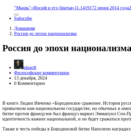
"Мышь"
«Иосиф и его братья»
11.14
1917
2 июня 2014 года
Subscribe
Домашняя
Россия до эпохи национализма
Россия до эпохи национализм
ninaoft
Философские комментарии
13 декабря, 2024
0 Комментарии
В книге Лидии Ивченко «Бородинское сражение. История русс
привычном нам национальном государстве, но обычных в импе
битве против французов был француз маркиз Эммануил Сен-При
идентичность важнее национальной, и он будет сражаться прот
Также в честь победы в Бородинской битве Наполеон награди