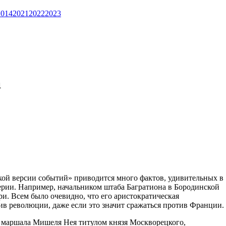
2014
2021
2022
2023
а
кой версии событий» приводится много фактов, удивительных в
рии. Например, начальником штаба Багратиона в Бородинской
. Всем было очевидно, что его аристократическая
ив революции, даже если это значит сражаться против Франции.
л маршала Мишеля Нея титулом князя Москворецкого,