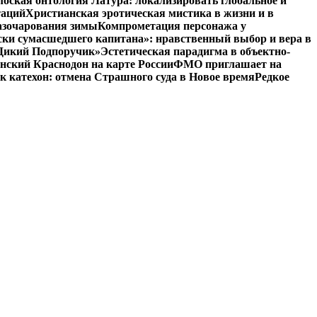
оская онтология Латура: локализировать глобальное и
таций
Христианская эротическая мистика в жизни и в
азочарования зимы
Компрометация персонажа у
ски сумасшедшего капитана»: нравственный выбор и вера в
 «Дикий Подпоручик»
Эстетическая парадигма в объектно-
ский Краснодон на карте России
ФМО приглашает на
к катехон: отмена Страшного суда в Новое время
Редкое