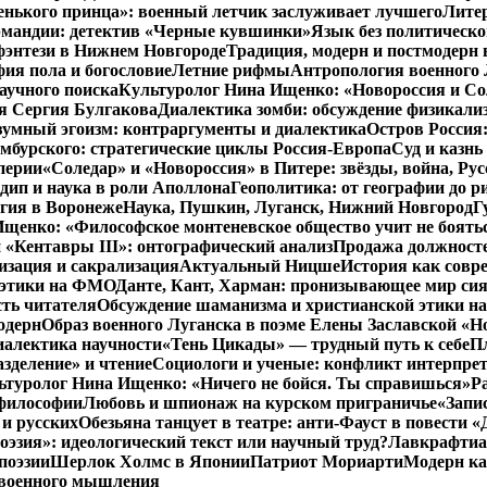
енького принца»: военный летчик заслуживает лучшего
Литер
рмандии: детектив «Черные кувшинки»
Язык без политическо
фэнтези в Нижнем Новгороде
Традиция, модерн и постмодерн 
ия пола и богословие
Летние рифмы
Антропология военного 
аучного поиска
Культуролог Нина Ищенко: «Новороссия и Со
я Сергия Булгакова
Диалектика зомби: обсуждение физикал
зумный эгоизм: контраргументы и диалектика
Остров Россия
мбурского: стратегические циклы Россия-Европа
Суд и казнь
перии
«Соледар» и «Новороссия» в Питере: звёзды, война, Рус
ип и наука в роли Аполлона
Геополитика: от географии до р
гия в Воронеже
Наука, Пушкин, Луганск, Нижний Новгород
Г
енко: «Философское монтеневское общество учит не бояться
 «Кентавры III»: онтографический анализ
Продажа должносте
изация и сакрализация
Актуальный Ницше
История как совр
 этики на ФМО
Данте, Кант, Харман: пронизывающее мир си
сть читателя
Обсуждение шаманизма и христианской этики 
одерн
Образ военного Луганска в поэме Елены Заславской «Но
иалектика научности
«Тень Цикады» — трудный путь к себе
Пл
азделение» и чтение
Социологи и ученые: конфликт интерпре
ьтуролог Нина Ищенко: «Ничего не бойся. Ты справишься»
Р
 философии
Любовь и шпионаж на курском приграничье
«Запи
и русских
Обезьяна танцует в театре: анти-Фауст в повести
эзия»: идеологический текст или научный труд?
Лавкрафтиан
поэзии
Шерлок Холмс в Японии
Патриот Мориарти
Модерн ка
 военного мышления