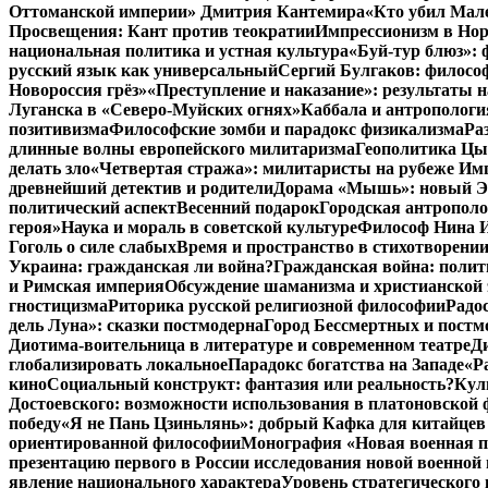
Оттоманской империи» Дмитрия Кантемира
«Кто убил Мал
Просвещения: Кант против теократии
Импрессионизм в Но
национальная политика и устная культура
«Буй-тур блюз»: 
русский язык как универсальный
Сергий Булгаков: философ
Новороссия грёз»
«Преступление и наказание»: результаты н
Луганска в «Северо-Муйских огнях»
Каббала и антропологи
позитивизма
Философские зомби и парадокс физикализма
Ра
длинные волны европейского милитаризма
Геополитика Цы
делать зло
«Четвертая стража»: милитаристы на рубеже Им
древнейший детектив и родители
Дорама «Мышь»: новый Эд
политический аспект
Весенний подарок
Городская антрополо
героя»
Наука и мораль в советской культуре
Философ Нина Ищ
Гоголь о силе слабых
Время и пространство в стихотворении
Украина: гражданская ли война?
Гражданская война: полит
и Римская империя
Обсуждение шаманизма и христианской
гностицизма
Риторика русской религиозной философии
Радо
дель Луна»: сказки постмодерна
Город Бессмертных и постм
Диотима-воительница в литературе и современном театре
Д
глобализировать локальное
Парадокс богатства на Западе
«Р
кино
Социальный конструкт: фантазия или реальность?
Кул
Достоевского: возможности использования в платоновской
победу
«Я не Пань Цзиньлянь»: добрый Кафка для китайцев 
ориентированной философии
Монография «Новая военная по
презентацию первого в России исследования новой военной 
явление национального характера
Уровень стратегического