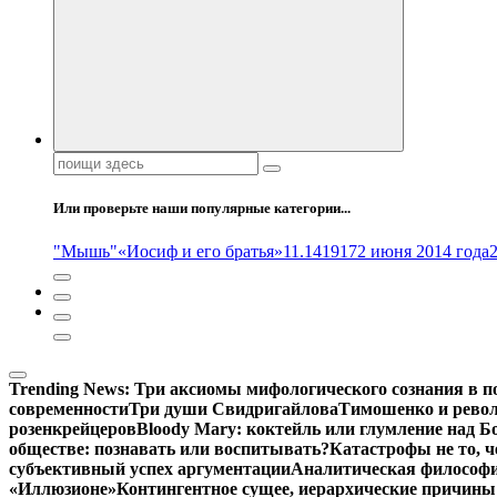
Поиск:
Или проверьте наши популярные категории...
"Мышь"
«Иосиф и его братья»
11.14
1917
2 июня 2014 года
Trending News:
Три аксиомы мифологического сознания в п
современности
Три души Свидригайлова
Тимошенко и рево
розенкрейцеров
Bloody Mary: коктейль или глумление над 
обществе: познавать или воспитывать?
Катастрофы не то, 
субъективный успех аргументации
Аналитическая философия
«Иллюзионе»
Контингентное сущее, иерархические причины