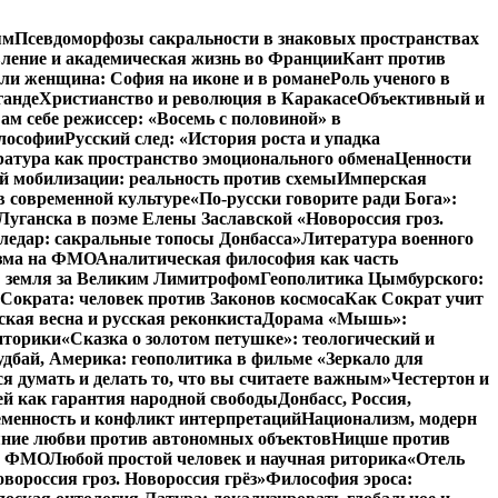
ям
Псевдоморфозы сакральности в знаковых пространствах
вление и академическая жизнь во Франции
Кант против
ли женщина: София на иконе и в романе
Роль ученого в
ганде
Христианство и революция в Каракасе
Объективный и
ам себе режиссер: «Восемь с половиной» в
илософии
Русский след: «История роста и упадка
атура как пространство эмоционального обмена
Ценности
й мобилизации: реальность против схемы
Имперская
в современной культуре
«По-русски говорите ради Бога»:
Луганска в поэме Елены Заславской «Новороссия гроз.
ледар: сакральные топосы Донбасса»
Литература военного
изма на ФМО
Аналитическая философия как часть
: земля за Великим Лимитрофом
Геополитика Цымбурского:
 Сократа: человек против Законов космоса
Как Сократ учит
ская весна и русская реконкиста
Дорама «Мышь»:
иторики
«Сказка о золотом петушке»: теологический и
удбай, Америка: геополитика в фильме «Зеркало для
 думать и делать то, что вы считаете важным»
Честертон и
й как гарантия народной свободы
Донбасс, Россия,
еменность и конфликт интерпретаций
Национализм, модерн
яние любви против автономных объектов
Ницше против
на ФМО
Любой простой человек и научная риторика
«Отель
вороссия гроз. Новороссия грёз»
Философия эроса: