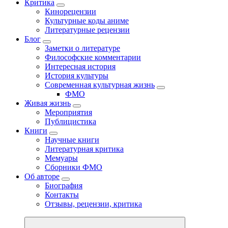
Критика
Кинорецензии
Культурные коды аниме
Литературные рецензии
Блог
Заметки о литературе
Философские комментарии
Интересная история
История культуры
Современная культурная жизнь
ФМО
Живая жизнь
Мероприятия
Публицистика
Книги
Научные книги
Литературная критика
Мемуары
Сборники ФМО
Об авторе
Биография
Контакты
Отзывы, рецензии, критика