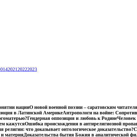
2014
2021
2022
2023
онятии нации
О новой военной поэзии – саратовским читател
люция в Латинской Америке
Антропологи на войне: Сопроти
Богоматерью?
Гендерная оппозиция и любовь к Родине
Человек 
чем кажутся
Ошибка происхождения в антирелигиозной пропа
 религии: что доказывает онтологическое доказательство?
С
 и материя
Доказательства бытия Божия в аналитической ф