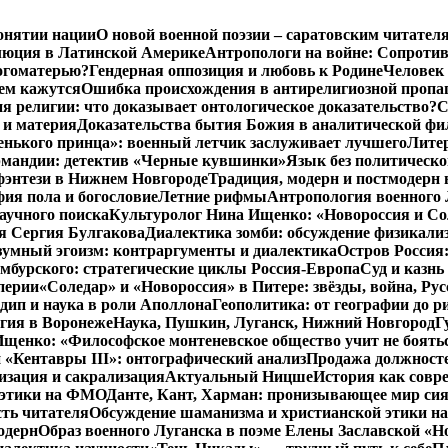
онятии нации
О новой военной поэзии – саратовским читател
люция в Латинской Америке
Антропологи на войне: Сопроти
Богоматерью?
Гендерная оппозиция и любовь к Родине
Человек 
чем кажутся
Ошибка происхождения в антирелигиозной пропа
 религии: что доказывает онтологическое доказательство?
С
 и материя
Доказательства бытия Божия в аналитической ф
енького принца»: военный летчик заслуживает лучшего
Литер
рмандии: детектив «Черные кувшинки»
Язык без политическо
фэнтези в Нижнем Новгороде
Традиция, модерн и постмодерн 
ия пола и богословие
Летние рифмы
Антропология военного 
аучного поиска
Культуролог Нина Ищенко: «Новороссия и Со
я Сергия Булгакова
Диалектика зомби: обсуждение физикал
зумный эгоизм: контраргументы и диалектика
Остров Россия
мбурского: стратегические циклы Россия-Европа
Суд и казнь
перии
«Соледар» и «Новороссия» в Питере: звёзды, война, Рус
ип и наука в роли Аполлона
Геополитика: от географии до р
гия в Воронеже
Наука, Пушкин, Луганск, Нижний Новгород
Г
енко: «Философское монтеневское общество учит не бояться
 «Кентавры III»: онтографический анализ
Продажа должносте
изация и сакрализация
Актуальный Ницше
История как совр
 этики на ФМО
Данте, Кант, Харман: пронизывающее мир си
сть читателя
Обсуждение шаманизма и христианской этики 
одерн
Образ военного Луганска в поэме Елены Заславской «Но