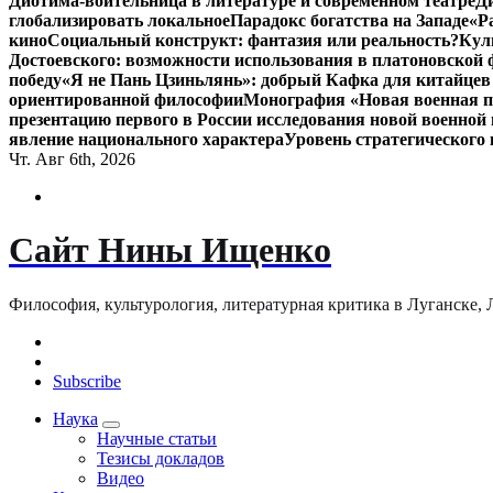
Диотима-воительница в литературе и современном театре
Д
глобализировать локальное
Парадокс богатства на Западе
«Р
кино
Социальный конструкт: фантазия или реальность?
Кул
Достоевского: возможности использования в платоновской
победу
«Я не Пань Цзиньлянь»: добрый Кафка для китайцев 
ориентированной философии
Монография «Новая военная по
презентацию первого в России исследования новой военной 
явление национального характера
Уровень стратегического
Чт. Авг 6th, 2026
Сайт Нины Ищенко
Философия, культурология, литературная критика в Луганске, ЛНР
Subscribe
Наука
Научные статьи
Тезисы докладов
Видео