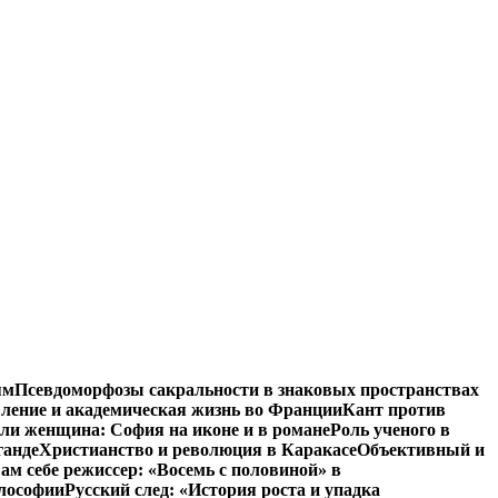
ям
Псевдоморфозы сакральности в знаковых пространствах
вление и академическая жизнь во Франции
Кант против
ли женщина: София на иконе и в романе
Роль ученого в
ганде
Христианство и революция в Каракасе
Объективный и
ам себе режиссер: «Восемь с половиной» в
илософии
Русский след: «История роста и упадка