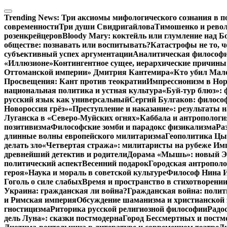
Перейти
к
Trending News:
Три аксиомы мифологического сознания в п
содержимому
современности
Три души Свидригайлова
Тимошенко и рево
розенкрейцеров
Bloody Mary: коктейль или глумление над 
обществе: познавать или воспитывать?
Катастрофы не то, 
субъективный успех аргументации
Аналитическая философия
«Иллюзионе»
Контингентное сущее, иерархические причины
Оттоманской империи» Дмитрия Кантемира
«Кто убил Мал
Просвещения: Кант против теократии
Импрессионизм в Но
национальная политика и устная культура
«Буй-тур блюз»: 
русский язык как универсальный
Сергий Булгаков: философ
Новороссия грёз»
«Преступление и наказание»: результаты н
Луганска в «Северо-Муйских огнях»
Каббала и антропологи
позитивизма
Философские зомби и парадокс физикализма
Ра
длинные волны европейского милитаризма
Геополитика Цы
делать зло
«Четвертая стража»: милитаристы на рубеже Им
древнейший детектив и родители
Дорама «Мышь»: новый Эд
политический аспект
Весенний подарок
Городская антрополо
героя»
Наука и мораль в советской культуре
Философ Нина Ищ
Гоголь о силе слабых
Время и пространство в стихотворении
Украина: гражданская ли война?
Гражданская война: полит
и Римская империя
Обсуждение шаманизма и христианской
гностицизма
Риторика русской религиозной философии
Радо
дель Луна»: сказки постмодерна
Город Бессмертных и постм