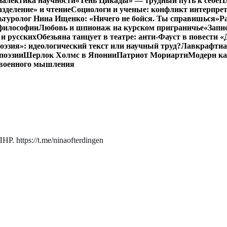
иалектика научности
«Тень Цикады» — трудный путь к себе
Пл
азделение» и чтение
Социологи и ученые: конфликт интерпре
ьтуролог Нина Ищенко: «Ничего не бойся. Ты справишься»
Р
 философии
Любовь и шпионаж на курском приграничье
«Запи
и русских
Обезьяна танцует в театре: анти-Фауст в повести
эзия»: идеологический текст или научный труд?
Лавкрафтиан
поэзии
Шерлок Холмс в Японии
Патриот Мориарти
Модерн ка
 военного мышления
. https://t.me/ninaofterdingen