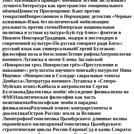
убил Маленького принца»: военный летчик заслуживает
лучшего
Литература как пространство эмоционального
обмена
Ценности Просвещения: Кант против
теократии
Импрессионизм в Нормандии: детектив «Черные
кувшинки»
Язык без политической мобилизации:
реальность против схемы
Имперская национальная
политика и устная культура
«Буй-тур блюз»: фэнтези в
Нижнем Новгороде
Традиция, модерн и постмодерн в
современной культуре
«По-русски говорите ради Бога»:
русский язык как универсальный
Сергий Булгаков:
философия пола и богословие
Летние рифмы
Антропология
военного Луганска в поэме Елены Заславской
«Новороссия гроз. Новороссия грёз»
«Преступление и
наказание»: результаты научного поиска
Культуролог Нина
Ищенко: «Новороссия и Соледар: сакральные топосы
Донбасса»
Литература военного Луганска в «Северо-
Муйских огнях»
Каббала и антропология Сергия
Булгакова
Диалектика зомби: обсуждение физикализма на
ФМО
Аналитическая философия как часть
позитивизма
Философские зомби и парадокс
физикализма
Разумный эгоизм: контраргументы и
диалектика
Остров Россия: земля за Великим
Лимитрофом
Геополитика Цымбурского: длинные волны
европейского милитаризма
Геополитика Цымбурского:
стратегические циклы Россия-Европа
Суд и казнь Сократа: