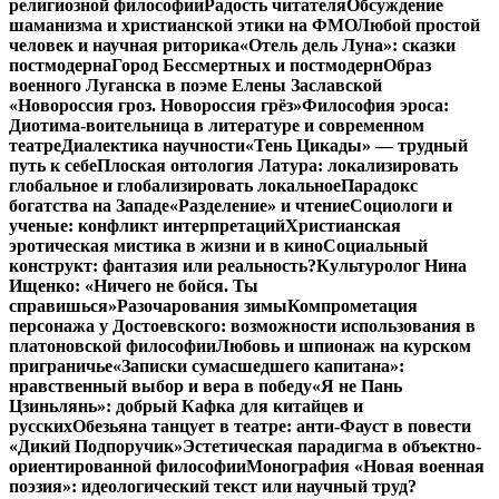
религиозной философии
Радость читателя
Обсуждение
шаманизма и христианской этики на ФМО
Любой простой
человек и научная риторика
«Отель дель Луна»: сказки
постмодерна
Город Бессмертных и постмодерн
Образ
военного Луганска в поэме Елены Заславской
«Новороссия гроз. Новороссия грёз»
Философия эроса:
Диотима-воительница в литературе и современном
театре
Диалектика научности
«Тень Цикады» — трудный
путь к себе
Плоская онтология Латура: локализировать
глобальное и глобализировать локальное
Парадокс
богатства на Западе
«Разделение» и чтение
Социологи и
ученые: конфликт интерпретаций
Христианская
эротическая мистика в жизни и в кино
Социальный
конструкт: фантазия или реальность?
Культуролог Нина
Ищенко: «Ничего не бойся. Ты
справишься»
Разочарования зимы
Компрометация
персонажа у Достоевского: возможности использования в
платоновской философии
Любовь и шпионаж на курском
приграничье
«Записки сумасшедшего капитана»:
нравственный выбор и вера в победу
«Я не Пань
Цзиньлянь»: добрый Кафка для китайцев и
русских
Обезьяна танцует в театре: анти-Фауст в повести
«Дикий Подпоручик»
Эстетическая парадигма в объектно-
ориентированной философии
Монография «Новая военная
поэзия»: идеологический текст или научный труд?