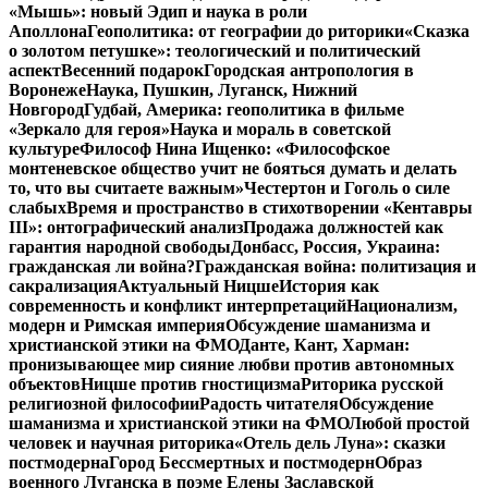
«Мышь»: новый Эдип и наука в роли
Аполлона
Геополитика: от географии до риторики
«Сказка
о золотом петушке»: теологический и политический
аспект
Весенний подарок
Городская антропология в
Воронеже
Наука, Пушкин, Луганск, Нижний
Новгород
Гудбай, Америка: геополитика в фильме
«Зеркало для героя»
Наука и мораль в советской
культуре
Философ Нина Ищенко: «Философское
монтеневское общество учит не бояться думать и делать
то, что вы считаете важным»
Честертон и Гоголь о силе
слабых
Время и пространство в стихотворении «Кентавры
III»: онтографический анализ
Продажа должностей как
гарантия народной свободы
Донбасс, Россия, Украина:
гражданская ли война?
Гражданская война: политизация и
сакрализация
Актуальный Ницше
История как
современность и конфликт интерпретаций
Национализм,
модерн и Римская империя
Обсуждение шаманизма и
христианской этики на ФМО
Данте, Кант, Харман:
пронизывающее мир сияние любви против автономных
объектов
Ницше против гностицизма
Риторика русской
религиозной философии
Радость читателя
Обсуждение
шаманизма и христианской этики на ФМО
Любой простой
человек и научная риторика
«Отель дель Луна»: сказки
постмодерна
Город Бессмертных и постмодерн
Образ
военного Луганска в поэме Елены Заславской