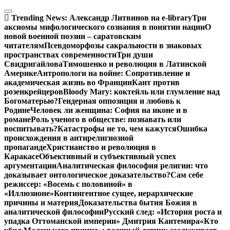
Перейти
к
Trending News:
Александр Литвинов на e-library
Три
содержимому
аксиомы мифологического сознания в понятии нации
О
новой военной поэзии – саратовским
читателям
Псевдоморфозы сакральности в знаковых
пространствах современности
Три души
Свидригайлова
Тимошенко и революция в Латинской
Америке
Антропологи на войне: Сопротивление и
академическая жизнь во Франции
Кант против
розенкрейцеров
Bloody Mary: коктейль или глумление над
Богоматерью?
Гендерная оппозиция и любовь к
Родине
Человек ли женщина: София на иконе и в
романе
Роль ученого в обществе: познавать или
воспитывать?
Катастрофы не то, чем кажутся
Ошибка
происхождения в антирелигиозной
пропаганде
Христианство и революция в
Каракасе
Объективный и субъективный успех
аргументации
Аналитическая философия религии: что
доказывает онтологическое доказательство?
Сам себе
режиссер: «Восемь с половиной» в
«Иллюзионе»
Контингентное сущее, иерархические
причины и материя
Доказательства бытия Божия в
аналитической философии
Русский след: «История роста и
упадка Оттоманской империи» Дмитрия Кантемира
«Кто