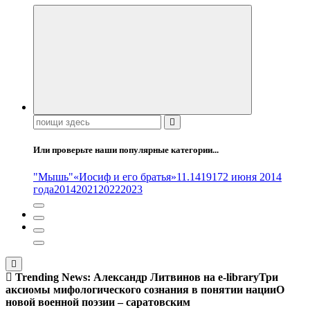
Поиск:
Или проверьте наши популярные категории...
"Мышь"
«Иосиф и его братья»
11.14
1917
2 июня 2014
года
2014
2021
2022
2023
Trending News:
Александр Литвинов на e-library
Три
аксиомы мифологического сознания в понятии нации
О
новой военной поэзии – саратовским