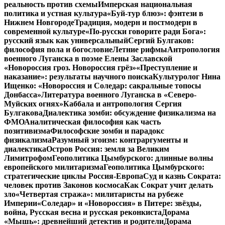
реальность против схемы
Имперская национальная
политика и устная культура
«Буй-тур блюз»: фэнтези в
Нижнем Новгороде
Традиция, модерн и постмодерн в
современной культуре
«По-русски говорите ради Бога»:
русский язык как универсальный
Сергий Булгаков:
философия пола и богословие
Летние рифмы
Антропология
военного Луганска в поэме Елены Заславской
«Новороссия гроз. Новороссия грёз»
«Преступление и
наказание»: результаты научного поиска
Культуролог Нина
Ищенко: «Новороссия и Соледар: сакральные топосы
Донбасса»
Литература военного Луганска в «Северо-
Муйских огнях»
Каббала и антропология Сергия
Булгакова
Диалектика зомби: обсуждение физикализма на
ФМО
Аналитическая философия как часть
позитивизма
Философские зомби и парадокс
физикализма
Разумный эгоизм: контраргументы и
диалектика
Остров Россия: земля за Великим
Лимитрофом
Геополитика Цымбурского: длинные волны
европейского милитаризма
Геополитика Цымбурского:
стратегические циклы Россия-Европа
Суд и казнь Сократа:
человек против Законов космоса
Как Сократ учит делать
зло
«Четвертая стража»: милитаристы на рубеже
Империи
«Соледар» и «Новороссия» в Питере: звёзды,
война, Русская весна и русская реконкиста
Дорама
«Мышь»: древнейший детектив и родители
Дорама