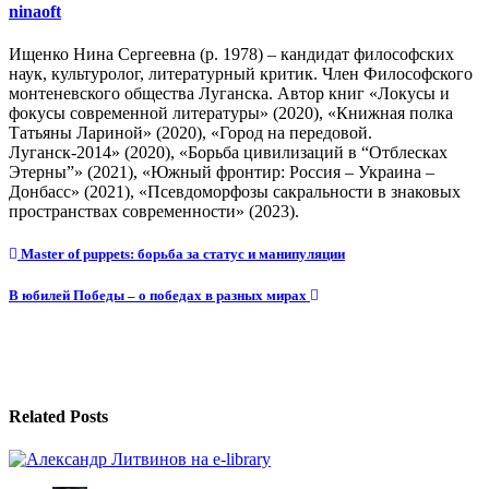
ninaoft
Ищенко Нина Сергеевна (р. 1978) – кандидат философских
наук, культуролог, литературный критик. Член Философского
монтеневского общества Луганска. Автор книг «Локусы и
фокусы современной литературы» (2020), «Книжная полка
Татьяны Лариной» (2020), «Город на передовой.
Луганск-2014» (2020), «Борьба цивилизаций в “Отблесках
Этерны”» (2021), «Южный фронтир: Россия – Украина –
Донбасс» (2021), «Псевдоморфозы сакральности в знаковых
пространствах современности» (2023).
Навигация
Master of puppets: борьба за статус и манипуляции
по
В юбилей Победы – о победах в разных мирах
записям
Related Posts