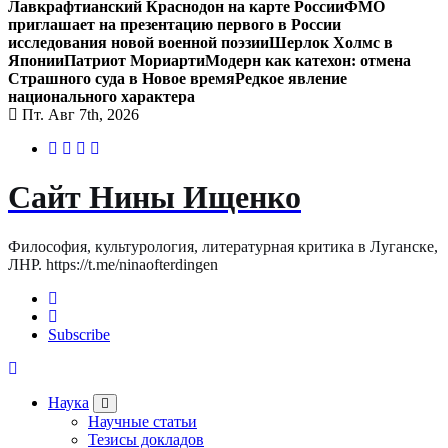
Лавкрафтианский Краснодон на карте России
ФМО
приглашает на презентацию первого в России
исследования новой военной поэзии
Шерлок Холмс в
Японии
Патриот Мориарти
Модерн как катехон: отмена
Страшного суда в Новое время
Редкое явление
национального характера
Пт. Авг 7th, 2026
Сайт Нины Ищенко
Философия, культурология, литературная критика в Луганске,
ЛНР. https://t.me/ninaofterdingen
Subscribe
Наука
Научные статьи
Тезисы докладов