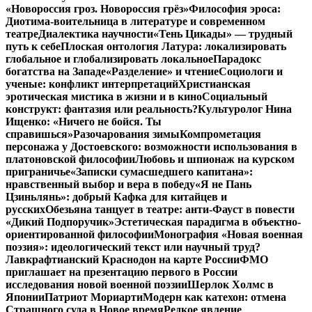
«Новороссия гроз. Новороссия грёз»
Философия эроса:
Диотима-воительница в литературе и современном
театре
Диалектика научности
«Тень Цикады» — трудный
путь к себе
Плоская онтология Латура: локализировать
глобальное и глобализировать локальное
Парадокс
богатства на Западе
«Разделение» и чтение
Социологи и
ученые: конфликт интерпретаций
Христианская
эротическая мистика в жизни и в кино
Социальный
конструкт: фантазия или реальность?
Культуролог Нина
Ищенко: «Ничего не бойся. Ты
справишься»
Разочарования зимы
Компрометация
персонажа у Достоевского: возможности использования в
платоновской философии
Любовь и шпионаж на курском
приграничье
«Записки сумасшедшего капитана»:
нравственный выбор и вера в победу
«Я не Пань
Цзиньлянь»: добрый Кафка для китайцев и
русских
Обезьяна танцует в театре: анти-Фауст в повести
«Дикий Подпоручик»
Эстетическая парадигма в объектно-
ориентированной философии
Монография «Новая военная
поэзия»: идеологический текст или научный труд?
Лавкрафтианский Краснодон на карте России
ФМО
приглашает на презентацию первого в России
исследования новой военной поэзии
Шерлок Холмс в
Японии
Патриот Мориарти
Модерн как катехон: отмена
Страшного суда в Новое время
Редкое явление