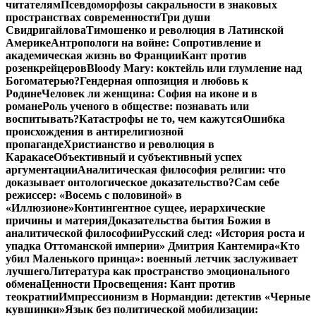
читателям
Псевдоморфозы сакральности в знаковых
пространствах современности
Три души
Свидригайлова
Тимошенко и революция в Латинской
Америке
Антропологи на войне: Сопротивление и
академическая жизнь во Франции
Кант против
розенкрейцеров
Bloody Mary: коктейль или глумление над
Богоматерью?
Гендерная оппозиция и любовь к
Родине
Человек ли женщина: София на иконе и в
романе
Роль ученого в обществе: познавать или
воспитывать?
Катастрофы не то, чем кажутся
Ошибка
происхождения в антирелигиозной
пропаганде
Христианство и революция в
Каракасе
Объективный и субъективный успех
аргументации
Аналитическая философия религии: что
доказывает онтологическое доказательство?
Сам себе
режиссер: «Восемь с половиной» в
«Иллюзионе»
Контингентное сущее, иерархические
причины и материя
Доказательства бытия Божия в
аналитической философии
Русский след: «История роста и
упадка Оттоманской империи» Дмитрия Кантемира
«Кто
убил Маленького принца»: военный летчик заслуживает
лучшего
Литература как пространство эмоционального
обмена
Ценности Просвещения: Кант против
теократии
Импрессионизм в Нормандии: детектив «Черные
кувшинки»
Язык без политической мобилизации: