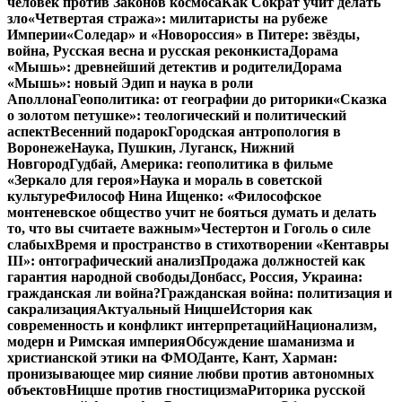
человек против Законов космоса
Как Сократ учит делать
зло
«Четвертая стража»: милитаристы на рубеже
Империи
«Соледар» и «Новороссия» в Питере: звёзды,
война, Русская весна и русская реконкиста
Дорама
«Мышь»: древнейший детектив и родители
Дорама
«Мышь»: новый Эдип и наука в роли
Аполлона
Геополитика: от географии до риторики
«Сказка
о золотом петушке»: теологический и политический
аспект
Весенний подарок
Городская антропология в
Воронеже
Наука, Пушкин, Луганск, Нижний
Новгород
Гудбай, Америка: геополитика в фильме
«Зеркало для героя»
Наука и мораль в советской
культуре
Философ Нина Ищенко: «Философское
монтеневское общество учит не бояться думать и делать
то, что вы считаете важным»
Честертон и Гоголь о силе
слабых
Время и пространство в стихотворении «Кентавры
III»: онтографический анализ
Продажа должностей как
гарантия народной свободы
Донбасс, Россия, Украина:
гражданская ли война?
Гражданская война: политизация и
сакрализация
Актуальный Ницше
История как
современность и конфликт интерпретаций
Национализм,
модерн и Римская империя
Обсуждение шаманизма и
христианской этики на ФМО
Данте, Кант, Харман:
пронизывающее мир сияние любви против автономных
объектов
Ницше против гностицизма
Риторика русской