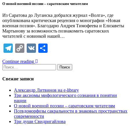
О новой военной поэзии – саратовским читателям
Из Саратова до Луганска добрался журнал «Волга», где
опубликована критическая рецензия о монографии «Новая
военная поэзия». Благодарю Андрея Тимофеева и Елизаветы
Мартынову за возможность познакомить саратовских
читателей с новинкой нашей…
Telegram
Copy
VK
Отправить
Link
Continue reading
Найти:
Свежие записи
Александр Литвинов на e-library
Три аксиомы мифологического сознания в понятии
нации
О новой военной поэзии – саратовским читателям
Псевдоморфозы сакральности в знаковых пространствах
современности
Три души Свидригайлова