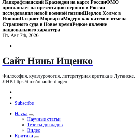
Лавкрафтианский Краснодон на карте России
ФМО
приглашает на презентацию первого в России
исследования новой военной поэзии
Шерлок Холмс в
Японии
Патриот Мориарти
Модерн как катехон: отмена
Страшного суда в Новое время
Редкое явление
национального характера
Пт. Авг 7th, 2026
Сайт Нины Ищенко
Философия, культурология, литературная критика в Луганске,
ЛНР. https://t.me/ninaofterdingen
Subscribe
Наука
Научные статьи
Тезисы докладов
Видео
Критика