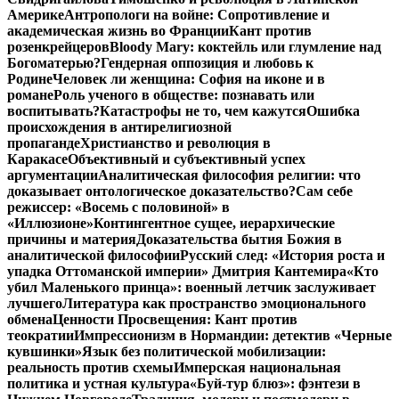
Америке
Антропологи на войне: Сопротивление и
академическая жизнь во Франции
Кант против
розенкрейцеров
Bloody Mary: коктейль или глумление над
Богоматерью?
Гендерная оппозиция и любовь к
Родине
Человек ли женщина: София на иконе и в
романе
Роль ученого в обществе: познавать или
воспитывать?
Катастрофы не то, чем кажутся
Ошибка
происхождения в антирелигиозной
пропаганде
Христианство и революция в
Каракасе
Объективный и субъективный успех
аргументации
Аналитическая философия религии: что
доказывает онтологическое доказательство?
Сам себе
режиссер: «Восемь с половиной» в
«Иллюзионе»
Контингентное сущее, иерархические
причины и материя
Доказательства бытия Божия в
аналитической философии
Русский след: «История роста и
упадка Оттоманской империи» Дмитрия Кантемира
«Кто
убил Маленького принца»: военный летчик заслуживает
лучшего
Литература как пространство эмоционального
обмена
Ценности Просвещения: Кант против
теократии
Импрессионизм в Нормандии: детектив «Черные
кувшинки»
Язык без политической мобилизации:
реальность против схемы
Имперская национальная
политика и устная культура
«Буй-тур блюз»: фэнтези в