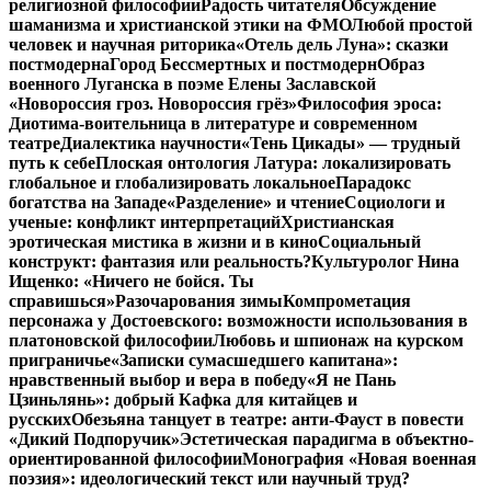
религиозной философии
Радость читателя
Обсуждение
шаманизма и христианской этики на ФМО
Любой простой
человек и научная риторика
«Отель дель Луна»: сказки
постмодерна
Город Бессмертных и постмодерн
Образ
военного Луганска в поэме Елены Заславской
«Новороссия гроз. Новороссия грёз»
Философия эроса:
Диотима-воительница в литературе и современном
театре
Диалектика научности
«Тень Цикады» — трудный
путь к себе
Плоская онтология Латура: локализировать
глобальное и глобализировать локальное
Парадокс
богатства на Западе
«Разделение» и чтение
Социологи и
ученые: конфликт интерпретаций
Христианская
эротическая мистика в жизни и в кино
Социальный
конструкт: фантазия или реальность?
Культуролог Нина
Ищенко: «Ничего не бойся. Ты
справишься»
Разочарования зимы
Компрометация
персонажа у Достоевского: возможности использования в
платоновской философии
Любовь и шпионаж на курском
приграничье
«Записки сумасшедшего капитана»:
нравственный выбор и вера в победу
«Я не Пань
Цзиньлянь»: добрый Кафка для китайцев и
русских
Обезьяна танцует в театре: анти-Фауст в повести
«Дикий Подпоручик»
Эстетическая парадигма в объектно-
ориентированной философии
Монография «Новая военная
поэзия»: идеологический текст или научный труд?