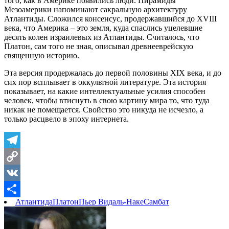
того, как в Америке появились люди. Пирамиды
Мезоамерики напоминают сакральную архитектуру
Атлантиды. Сложился консенсус, продержавшийся до XVIII
века, что Америка – это земля, куда спаслись уцелевшие
десять колен израилевых из Атлантиды. Считалось, что
Платон, сам того не зная, описывал древнееврейскую
священную историю.
Эта версия продержалась до первой половины XIX века, и до
сих пор всплывает в оккультной литературе. Эта история
показывает, на какие интеллектуальные усилия способен
человек, чтобы втиснуть в свою картину мира то, что туда
никак не помещается. Свойство это никуда не исчезло, а
только расцвело в эпоху интернета.
Telegram
Copy
Link
VK
Атлантида
Платон
Пьер Видаль-Наке
Самбат
Отправить