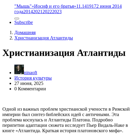
"Мышь"
«Иосиф и его братья»
11.14
1917
2 июня 2014
года
2014
2021
2022
2023
Subscribe
Домашняя
Христианизация Атлантиды
Христианизация Атлантиды
ninaoft
История культуры
27 июня, 2025
0 Комментарии
Одной из важных проблем христианской учености в Римской
империи был синтез библейских идей с античными. Эта
проблема коснулась и Атлантиды Платона. Подробно
перипетии адаптации сюжета исследует Пьер Видаль-Наке в
книге «Атлантида. Краткая история платоновского мифа».