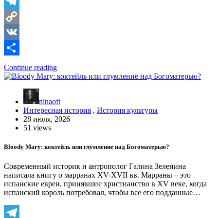
Telegram
Copy
Link
VK
Отправить
Continue reading
ninaoft
Интересная история
,
История культуры
28 июля, 2026
51 views
Bloody Mary: коктейль или глумление над Богоматерью?
Современный историк и антрополог Галина Зеленина
написала книгу о марранах XV-XVII вв. Марраны – это
испанские евреи, принявшие христианство в XV веке, когда
испанский король потребовал, чтобы все его подданные…