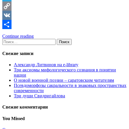
Telegram
Copy
Link
VK
Отправить
Continue reading
Найти:
Свежие записи
Александр Литвинов на e-library
Три аксиомы мифологического сознания в понятии
нации
О новой военной поэзии – саратовским читателям
Псевдоморфозы сакральности в знаковых пространствах
современности
Три души Свидригайлова
Свежие комментарии
You Missed