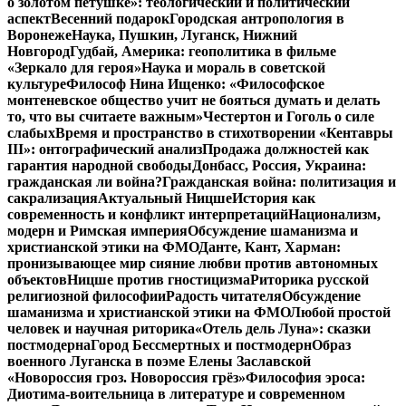
о золотом петушке»: теологический и политический
аспект
Весенний подарок
Городская антропология в
Воронеже
Наука, Пушкин, Луганск, Нижний
Новгород
Гудбай, Америка: геополитика в фильме
«Зеркало для героя»
Наука и мораль в советской
культуре
Философ Нина Ищенко: «Философское
монтеневское общество учит не бояться думать и делать
то, что вы считаете важным»
Честертон и Гоголь о силе
слабых
Время и пространство в стихотворении «Кентавры
III»: онтографический анализ
Продажа должностей как
гарантия народной свободы
Донбасс, Россия, Украина:
гражданская ли война?
Гражданская война: политизация и
сакрализация
Актуальный Ницше
История как
современность и конфликт интерпретаций
Национализм,
модерн и Римская империя
Обсуждение шаманизма и
христианской этики на ФМО
Данте, Кант, Харман:
пронизывающее мир сияние любви против автономных
объектов
Ницше против гностицизма
Риторика русской
религиозной философии
Радость читателя
Обсуждение
шаманизма и христианской этики на ФМО
Любой простой
человек и научная риторика
«Отель дель Луна»: сказки
постмодерна
Город Бессмертных и постмодерн
Образ
военного Луганска в поэме Елены Заславской
«Новороссия гроз. Новороссия грёз»
Философия эроса:
Диотима-воительница в литературе и современном