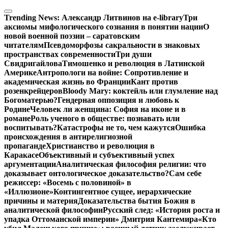
Перейти
к
Trending News:
Александр Литвинов на e-library
Три
содержимому
аксиомы мифологического сознания в понятии нации
О
новой военной поэзии – саратовским
читателям
Псевдоморфозы сакральности в знаковых
пространствах современности
Три души
Свидригайлова
Тимошенко и революция в Латинской
Америке
Антропологи на войне: Сопротивление и
академическая жизнь во Франции
Кант против
розенкрейцеров
Bloody Mary: коктейль или глумление над
Богоматерью?
Гендерная оппозиция и любовь к
Родине
Человек ли женщина: София на иконе и в
романе
Роль ученого в обществе: познавать или
воспитывать?
Катастрофы не то, чем кажутся
Ошибка
происхождения в антирелигиозной
пропаганде
Христианство и революция в
Каракасе
Объективный и субъективный успех
аргументации
Аналитическая философия религии: что
доказывает онтологическое доказательство?
Сам себе
режиссер: «Восемь с половиной» в
«Иллюзионе»
Контингентное сущее, иерархические
причины и материя
Доказательства бытия Божия в
аналитической философии
Русский след: «История роста и
упадка Оттоманской империи» Дмитрия Кантемира
«Кто