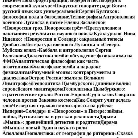
Нижнем Новгороде
Традиция, модерн и постмодерн в
современной культуре
«По-русски говорите ради Бога»:
русский язык как универсальный
Сергий Булгаков:
философия пола и богословие
Летние рифмы
Антропология
военного Луганска в поэме Елены Заславской
«Новороссия гроз. Новороссия грёз»
«Преступление и
наказание»: результаты научного поиска
Культуролог Нина
Ищенко: «Новороссия и Соледар: сакральные топосы
Донбасса»
Литература военного Луганска в «Северо-
Муйских огнях»
Каббала и антропология Сергия
Булгакова
Диалектика зомби: обсуждение физикализма на
ФМО
Аналитическая философия как часть
позитивизма
Философские зомби и парадокс
физикализма
Разумный эгоизм: контраргументы и
диалектика
Остров Россия: земля за Великим
Лимитрофом
Геополитика Цымбурского: длинные волны
европейского милитаризма
Геополитика Цымбурского:
стратегические циклы Россия-Европа
Суд и казнь Сократа:
человек против Законов космоса
Как Сократ учит делать
зло
«Четвертая стража»: милитаристы на рубеже
Империи
«Соледар» и «Новороссия» в Питере: звёзды,
война, Русская весна и русская реконкиста
Дорама
«Мышь»: древнейший детектив и родители
Дорама
«Мышь»: новый Эдип и наука в роли
Аполлона
Геополитика: от географии до риторики
«Сказка