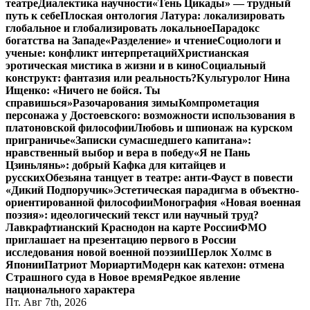
театре
Диалектика научности
«Тень Цикады» — трудный
путь к себе
Плоская онтология Латура: локализировать
глобальное и глобализировать локальное
Парадокс
богатства на Западе
«Разделение» и чтение
Социологи и
ученые: конфликт интерпретаций
Христианская
эротическая мистика в жизни и в кино
Социальный
конструкт: фантазия или реальность?
Культуролог Нина
Ищенко: «Ничего не бойся. Ты
справишься»
Разочарования зимы
Компрометация
персонажа у Достоевского: возможности использования в
платоновской философии
Любовь и шпионаж на курском
приграничье
«Записки сумасшедшего капитана»:
нравственный выбор и вера в победу
«Я не Пань
Цзиньлянь»: добрый Кафка для китайцев и
русских
Обезьяна танцует в театре: анти-Фауст в повести
«Дикий Подпоручик»
Эстетическая парадигма в объектно-
ориентированной философии
Монография «Новая военная
поэзия»: идеологический текст или научный труд?
Лавкрафтианский Краснодон на карте России
ФМО
приглашает на презентацию первого в России
исследования новой военной поэзии
Шерлок Холмс в
Японии
Патриот Мориарти
Модерн как катехон: отмена
Страшного суда в Новое время
Редкое явление
национального характера
Пт. Авг 7th, 2026