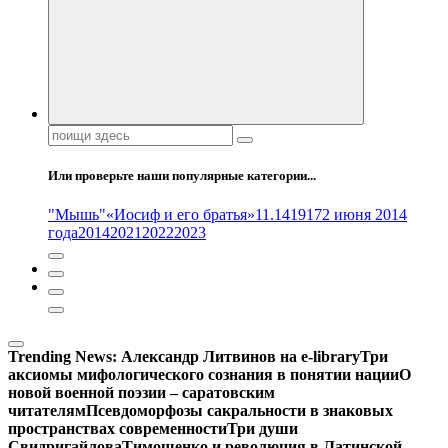
Поиск:
Или проверьте наши популярные категории...
"Мышь"
«Иосиф и его братья»
11.14
1917
2 июня 2014
года
2014
2021
2022
2023
Trending News:
Александр Литвинов на e-library
Три
аксиомы мифологического сознания в понятии нации
О
новой военной поэзии – саратовским
читателям
Псевдоморфозы сакральности в знаковых
пространствах современности
Три души
Свидригайлова
Тимошенко и революция в Латинской