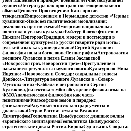
убил Маленького принца»: военный летчик заслуживает
лучшего
Литература как пространство эмоционального
обмена
Ценности Просвещения: Кант против
теократии
Импрессионизм в Нормандии: детектив «Черные
кувшинки»
Язык без политической мобилизации:
реальность против схемы
Имперская национальная
политика и устная культура
«Буй-тур блюз»: фэнтези в
Нижнем Новгороде
Традиция, модерн и постмодерн в
современной культуре
«По-русски говорите ради Бога»:
русский язык как универсальный
Сергий Булгаков:
философия пола и богословие
Летние рифмы
Антропология
военного Луганска в поэме Елены Заславской
«Новороссия гроз. Новороссия грёз»
«Преступление и
наказание»: результаты научного поиска
Культуролог Нина
Ищенко: «Новороссия и Соледар: сакральные топосы
Донбасса»
Литература военного Луганска в «Северо-
Муйских огнях»
Каббала и антропология Сергия
Булгакова
Диалектика зомби: обсуждение физикализма на
ФМО
Аналитическая философия как часть
позитивизма
Философские зомби и парадокс
физикализма
Разумный эгоизм: контраргументы и
диалектика
Остров Россия: земля за Великим
Лимитрофом
Геополитика Цымбурского: длинные волны
европейского милитаризма
Геополитика Цымбурского:
стратегические циклы Россия-Европа
Суд и казнь Сократа: