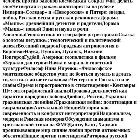
человек против Законов космоса
Как Сократ учит делать
зло
«Четвертая стража»: милитаристы на рубеже
Империи
«Соледар» и «Новороссия» в Питере: звёзды,
война, Русская весна и русская реконкиста
Дорама
«Мышь»: древнейший детектив и родители
Дорама
«Мышь»: новый Эдип и наука в роли
Аполлона
Геополитика: от географии до риторики
«Сказка
о золотом петушке»: теологический и политический
аспект
Весенний подарок
Городская антропология в
Воронеже
Наука, Пушкин, Луганск, Нижний
Новгород
Гудбай, Америка: геополитика в фильме
«Зеркало для героя»
Наука и мораль в советской
культуре
Философ Нина Ищенко: «Философское
монтеневское общество учит не бояться думать и делать
то, что вы считаете важным»
Честертон и Гоголь о силе
слабых
Время и пространство в стихотворении «Кентавры
III»: онтографический анализ
Продажа должностей как
гарантия народной свободы
Донбасс, Россия, Украина:
гражданская ли война?
Гражданская война: политизация и
сакрализация
Актуальный Ницше
История как
современность и конфликт интерпретаций
Национализм,
модерн и Римская империя
Обсуждение шаманизма и
христианской этики на ФМО
Данте, Кант, Харман:
пронизывающее мир сияние любви против автономных
объектов
Ницше против гностицизма
Риторика русской