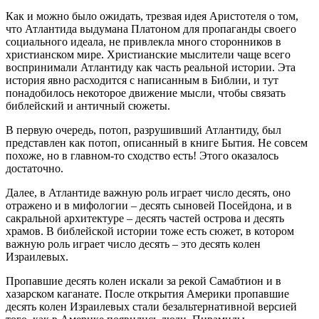
Как и можно было ожидать, трезвая идея Аристотеля о том,
что Атлантида выдумана Платоном для пропаганды своего
социального идеала, не привлекла много сторонников в
христианском мире. Христианские мыслители чаще всего
воспринимали Атлантиду как часть реальной истории. Эта
история явно расходится с написанным в Библии, и тут
понадобилось некоторое движение мысли, чтобы связать
библейский и античный сюжеты.
В первую очередь, потоп, разрушивший Атлантиду, был
представлен как потоп, описанный в книге Бытия. Не совсем
похоже, но в главном-то сходство есть! Этого оказалось
достаточно.
Далее, в Атлантиде важную роль играет число десять, оно
отражено и в мифологии – десять сыновей Посейдона, и в
сакральной архитектуре – десять частей острова и десять
храмов. В библейской истории тоже есть сюжет, в котором
важную роль играет число десять – это десять колен
Израилевых.
Пропавшие десять колен искали за рекой Самабтион и в
хазарском каганате. После открытия Америки пропавшие
десять колен Израилевых стали безальтернативной версией