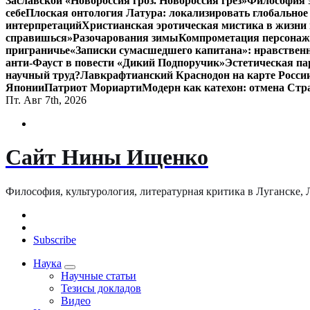
Заславской «Новороссия гроз. Новороссия грёз»
Философия э
себе
Плоская онтология Латура: локализировать глобальное
интерпретаций
Христианская эротическая мистика в жизни 
справишься»
Разочарования зимы
Компрометация персонажа
приграничье
«Записки сумасшедшего капитана»: нравственн
анти-Фауст в повести «Дикий Подпоручик»
Эстетическая па
научный труд?
Лавкрафтианский Краснодон на карте Росси
Японии
Патриот Мориарти
Модерн как катехон: отмена Стр
Пт. Авг 7th, 2026
Сайт Нины Ищенко
Философия, культурология, литературная критика в Луганске, ЛНР
Subscribe
Наука
Научные статьи
Тезисы докладов
Видео