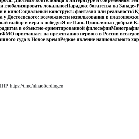
роса: Диотима-воительница в литературе и современном теа
 и глобализировать локальное
Парадокс богатства на Западе
«Р
и в кино
Социальный конструкт: фантазия или реальность?
К
 у Достоевского: возможности использования в платоновск
ый выбор и вера в победу
«Я не Пань Цзиньлянь»: добрый Ка
радигма в объектно-ориентированной философии
Монография 
и
ФМО приглашает на презентацию первого в России исследов
ашного суда в Новое время
Редкое явление национального ха
. https://t.me/ninaofterdingen