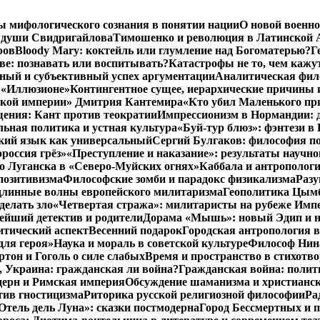
ы мифологического сознания в понятии нации
О новой военно
 души Свидригайлова
Тимошенко и революция в Латинской 
ров
Bloody Mary: коктейль или глумление над Богоматерью?
Г
тве: познавать или воспитывать?
Катастрофы не то, чем кажу
ный и субъективный успех аргументации
Аналитическая фило
в «Иллюзионе»
Контингентное сущее, иерархические причины 
нской империи» Дмитрия Кантемира
«Кто убил Маленького пр
ения: Кант против теократии
Импрессионизм в Нормандии: 
ьная политика и устная культура
«Буй-тур блюз»: фэнтези в
ский язык как универсальный
Сергий Булгаков: философия по
россия грёз»
«Преступление и наказание»: результаты научно
о Луганска в «Северо-Муйских огнях»
Каббала и антрополог
позитивизма
Философские зомби и парадокс физикализма
Разу
длинные волны европейского милитаризма
Геополитика Цымб
делать зло
«Четвертая стража»: милитаристы на рубеже Имп
йший детектив и родители
Дорама «Мышь»: новый Эдип и н
итический аспект
Весенний подарок
Городская антропология 
для героя»
Наука и мораль в советской культуре
Философ Нина
ртон и Гоголь о силе слабых
Время и пространство в стихотво
я, Украина: гражданская ли война?
Гражданская война: полит
дерн и Римская империя
Обсуждение шаманизма и христианс
ив гностицизма
Риторика русской религиозной философии
Ра
Отель дель Луна»: сказки постмодерна
Город Бессмертных и 