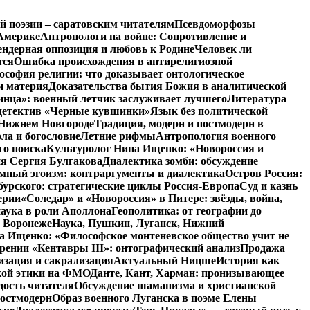
й поэзии – саратовским читателям
Псевдоморфозы
Америке
Антропологи на войне: Сопротивление и
ендерная оппозиция и любовь к Родине
Человек ли
тся
Ошибка происхождения в антирелигиозной
софия религии: что доказывает онтологическое
и материя
Доказательства бытия Божия в аналитической
инца»: военный летчик заслуживает лучшего
Литература
детектив «Черные кувшинки»
Язык без политической
 Нижнем Новгороде
Традиция, модерн и постмодерн в
ла и богословие
Летние рифмы
Антропология военного
го поиска
Культуролог Нина Ищенко: «Новороссия и
ия Сергия Булгакова
Диалектика зомби: обсуждение
мный эгоизм: контраргументы и диалектика
Остров Россия:
урского: стратегические циклы Россия-Европа
Суд и казнь
ерии
«Соледар» и «Новороссия» в Питере: звёзды, война,
аука в роли Аполлона
Геополитика: от географии до
в Воронеже
Наука, Пушкин, Луганск, Нижний
 Ищенко: «Философское монтеневское общество учит не
рении «Кентавры III»: онтографический анализ
Продажа
изация и сакрализация
Актуальный Ницше
История как
кой этики на ФМО
Данте, Кант, Харман: пронизывающее
дость читателя
Обсуждение шаманизма и христианской
постмодерн
Образ военного Луганска в поэме Елены