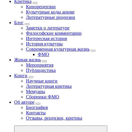
Критика
Кинорецензии
Культурные коды аниме
Литературные рецензии
Блог
Заметки о литературе
Философские комментарии
Интересная история
История культуры
Современная культурная жизнь
ФМО
Живая жизнь
Мероприятия
Публицистика
Книги
Научные книги
Литературная критика
Мемуары
Сборники ФМО
Об авторе
Биография
Контакты
Отзывы, рецензии, критика