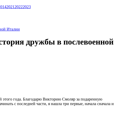
2014
2021
2022
2023
нной Италии
стория дружбы в послевоенной
й этого года. Благодарю Викторию Смоляр за подаренную
инать с последней части, я нашла три первые, начала сначала и