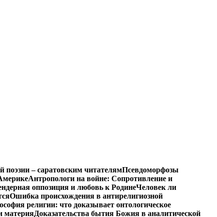
й поэзии – саратовским читателям
Псевдоморфозы
Америке
Антропологи на войне: Сопротивление и
ендерная оппозиция и любовь к Родине
Человек ли
тся
Ошибка происхождения в антирелигиозной
софия религии: что доказывает онтологическое
и материя
Доказательства бытия Божия в аналитической