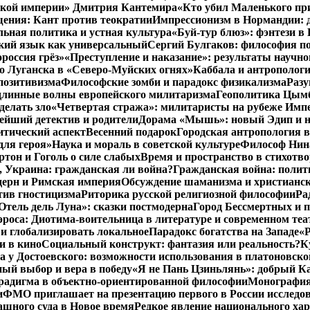
нской империи» Дмитрия Кантемира
«Кто убил Маленького пр
ения: Кант против теократии
Импрессионизм в Нормандии: 
ьная политика и устная культура
«Буй-тур блюз»: фэнтези в
ский язык как универсальный
Сергий Булгаков: философия по
россия грёз»
«Преступление и наказание»: результаты научно
о Луганска в «Северо-Муйских огнях»
Каббала и антрополог
позитивизма
Философские зомби и парадокс физикализма
Разу
длинные волны европейского милитаризма
Геополитика Цымб
делать зло
«Четвертая стража»: милитаристы на рубеже Имп
йший детектив и родители
Дорама «Мышь»: новый Эдип и н
итический аспект
Весенний подарок
Городская антропология 
для героя»
Наука и мораль в советской культуре
Философ Нина
ртон и Гоголь о силе слабых
Время и пространство в стихотво
я, Украина: гражданская ли война?
Гражданская война: полит
дерн и Римская империя
Обсуждение шаманизма и христианс
ив гностицизма
Риторика русской религиозной философии
Ра
Отель дель Луна»: сказки постмодерна
Город Бессмертных и 
роса: Диотима-воительница в литературе и современном теа
 и глобализировать локальное
Парадокс богатства на Западе
«Р
и в кино
Социальный конструкт: фантазия или реальность?
К
 у Достоевского: возможности использования в платоновск
ый выбор и вера в победу
«Я не Пань Цзиньлянь»: добрый Ка
радигма в объектно-ориентированной философии
Монография 
и
ФМО приглашает на презентацию первого в России исследов
ашного суда в Новое время
Редкое явление национального ха