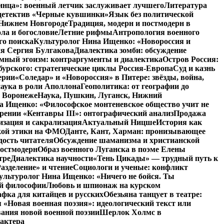
инца»: военный летчик заслуживает лучшего
Литература
детектив «Черные кувшинки»
Язык без политической
 Нижнем Новгороде
Традиция, модерн и постмодерн в
ла и богословие
Летние рифмы
Антропология военного
го поиска
Культуролог Нина Ищенко: «Новороссия и
ия Сергия Булгакова
Диалектика зомби: обсуждение
мный эгоизм: контраргументы и диалектика
Остров Россия:
урского: стратегические циклы Россия-Европа
Суд и казнь
ерии
«Соледар» и «Новороссия» в Питере: звёзды, война,
аука в роли Аполлона
Геополитика: от географии до
в Воронеже
Наука, Пушкин, Луганск, Нижний
 Ищенко: «Философское монтеневское общество учит не
рении «Кентавры III»: онтографический анализ
Продажа
изация и сакрализация
Актуальный Ницше
История как
кой этики на ФМО
Данте, Кант, Харман: пронизывающее
дость читателя
Обсуждение шаманизма и христианской
постмодерн
Образ военного Луганска в поэме Елены
тре
Диалектика научности
«Тень Цикады» — трудный путь к
азделение» и чтение
Социологи и ученые: конфликт
ультуролог Нина Ищенко: «Ничего не бойся. Ты
ой философии
Любовь и шпионаж на курском
фка для китайцев и русских
Обезьяна танцует в театре:
«Новая военная поэзия»: идеологический текст или
ания новой военной поэзии
Шерлок Холмс в
рактера