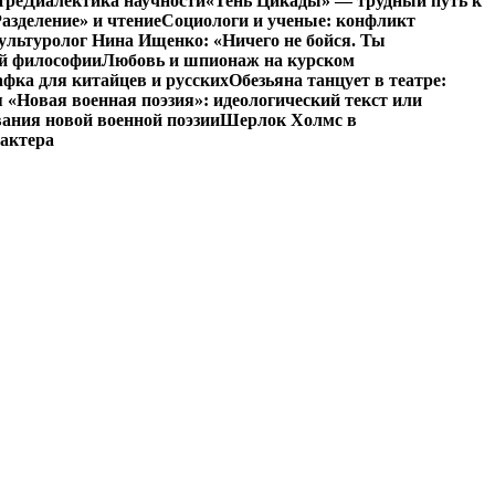
тре
Диалектика научности
«Тень Цикады» — трудный путь к
азделение» и чтение
Социологи и ученые: конфликт
ультуролог Нина Ищенко: «Ничего не бойся. Ты
ой философии
Любовь и шпионаж на курском
фка для китайцев и русских
Обезьяна танцует в театре:
«Новая военная поэзия»: идеологический текст или
ания новой военной поэзии
Шерлок Холмс в
рактера