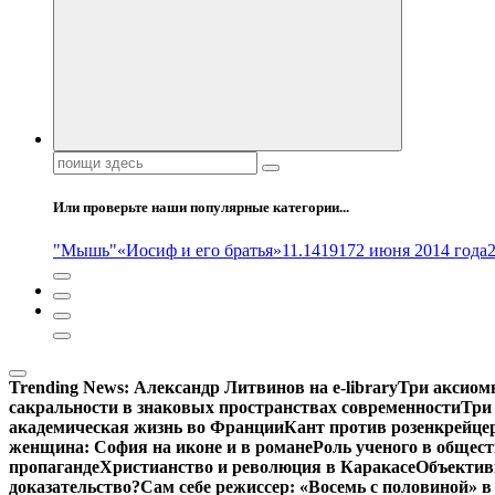
Поиск:
Или проверьте наши популярные категории...
"Мышь"
«Иосиф и его братья»
11.14
1917
2 июня 2014 года
Trending News:
Александр Литвинов на e-library
Три аксиом
сакральности в знаковых пространствах современности
Три
академическая жизнь во Франции
Кант против розенкрейце
женщина: София на иконе и в романе
Роль ученого в общес
пропаганде
Христианство и революция в Каракасе
Объектив
доказательство?
Сам себе режиссер: «Восемь с половиной» 