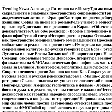
Перейти
к
Trending News:
Александр Литвинов на e-library
Три аксиом
содержимому
сакральности в знаковых пространствах современности
Три
академическая жизнь во Франции
Кант против розенкрейце
женщина: София на иконе и в романе
Роль ученого в общес
пропаганде
Христианство и революция в Каракасе
Объектив
доказательство?
Сам себе режиссер: «Восемь с половиной» 
философии
Русский след: «История роста и упадка Оттома
как пространство эмоционального обмена
Ценности Просвещ
мобилизации: реальность против схемы
Имперская национал
современной культуре
«По-русски говорите ради Бога»: рус
Луганска в поэме Елены Заславской «Новороссия гроз. Ново
Соледар: сакральные топосы Донбасса»
Литература военног
физикализма на ФМО
Аналитическая философия как часть 
земля за Великим Лимитрофом
Геополитика Цымбурского: 
Сократа: человек против Законов космоса
Как Сократ учит 
Русская весна и русская реконкиста
Дорама «Мышь»: древне
риторики
«Сказка о золотом петушке»: теологический и пол
Новгород
Гудбай, Америка: геополитика в фильме «Зеркало 
бояться думать и делать то, что вы считаете важным»
Честе
должностей как гарантия народной свободы
Донбасс, Росси
современность и конфликт интерпретаций
Национализм, мо
мир сияние любви против автономных объектов
Ницше прот
этики на ФМО
Любой простой человек и научная риторика
«