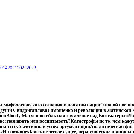
2014
2021
2022
2023
ы мифологического сознания в понятии нации
О новой военно
 души Свидригайлова
Тимошенко и революция в Латинской 
ров
Bloody Mary: коктейль или глумление над Богоматерью?
Г
тве: познавать или воспитывать?
Катастрофы не то, чем кажу
ный и субъективный успех аргументации
Аналитическая фило
в «Иллюзионе»
Контингентное сущее, иерархические причины 