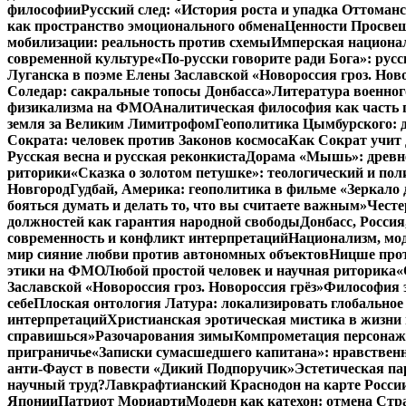
философии
Русский след: «История роста и упадка Оттома
как пространство эмоционального обмена
Ценности Просвещ
мобилизации: реальность против схемы
Имперская национал
современной культуре
«По-русски говорите ради Бога»: рус
Луганска в поэме Елены Заславской «Новороссия гроз. Ново
Соледар: сакральные топосы Донбасса»
Литература военног
физикализма на ФМО
Аналитическая философия как часть 
земля за Великим Лимитрофом
Геополитика Цымбурского: 
Сократа: человек против Законов космоса
Как Сократ учит 
Русская весна и русская реконкиста
Дорама «Мышь»: древне
риторики
«Сказка о золотом петушке»: теологический и пол
Новгород
Гудбай, Америка: геополитика в фильме «Зеркало 
бояться думать и делать то, что вы считаете важным»
Честе
должностей как гарантия народной свободы
Донбасс, Росси
современность и конфликт интерпретаций
Национализм, мо
мир сияние любви против автономных объектов
Ницше прот
этики на ФМО
Любой простой человек и научная риторика
«
Заславской «Новороссия гроз. Новороссия грёз»
Философия э
себе
Плоская онтология Латура: локализировать глобальное
интерпретаций
Христианская эротическая мистика в жизни 
справишься»
Разочарования зимы
Компрометация персонажа
приграничье
«Записки сумасшедшего капитана»: нравственн
анти-Фауст в повести «Дикий Подпоручик»
Эстетическая па
научный труд?
Лавкрафтианский Краснодон на карте Росси
Японии
Патриот Мориарти
Модерн как катехон: отмена Стр