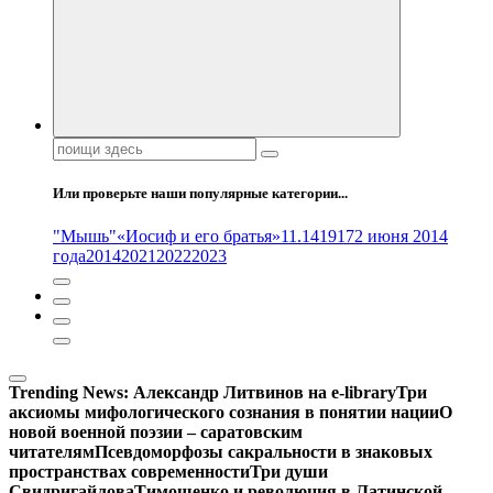
Поиск:
Или проверьте наши популярные категории...
"Мышь"
«Иосиф и его братья»
11.14
1917
2 июня 2014
года
2014
2021
2022
2023
Trending News:
Александр Литвинов на e-library
Три
аксиомы мифологического сознания в понятии нации
О
новой военной поэзии – саратовским
читателям
Псевдоморфозы сакральности в знаковых
пространствах современности
Три души
Свидригайлова
Тимошенко и революция в Латинской