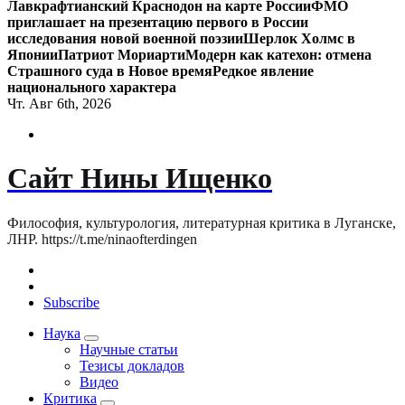
Лавкрафтианский Краснодон на карте России
ФМО
приглашает на презентацию первого в России
исследования новой военной поэзии
Шерлок Холмс в
Японии
Патриот Мориарти
Модерн как катехон: отмена
Страшного суда в Новое время
Редкое явление
национального характера
Чт. Авг 6th, 2026
Сайт Нины Ищенко
Философия, культурология, литературная критика в Луганске,
ЛНР. https://t.me/ninaofterdingen
Subscribe
Наука
Научные статьи
Тезисы докладов
Видео
Критика