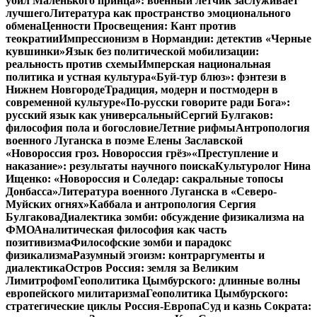
убил Маленького принца»: военный летчик заслуживает
лучшего
Литература как пространство эмоционального
обмена
Ценности Просвещения: Кант против
теократии
Импрессионизм в Нормандии: детектив «Черные
кувшинки»
Язык без политической мобилизации:
реальность против схемы
Имперская национальная
политика и устная культура
«Буй-тур блюз»: фэнтези в
Нижнем Новгороде
Традиция, модерн и постмодерн в
современной культуре
«По-русски говорите ради Бога»:
русский язык как универсальный
Сергий Булгаков:
философия пола и богословие
Летние рифмы
Антропология
военного Луганска в поэме Елены Заславской
«Новороссия гроз. Новороссия грёз»
«Преступление и
наказание»: результаты научного поиска
Культуролог Нина
Ищенко: «Новороссия и Соледар: сакральные топосы
Донбасса»
Литература военного Луганска в «Северо-
Муйских огнях»
Каббала и антропология Сергия
Булгакова
Диалектика зомби: обсуждение физикализма на
ФМО
Аналитическая философия как часть
позитивизма
Философские зомби и парадокс
физикализма
Разумный эгоизм: контраргументы и
диалектика
Остров Россия: земля за Великим
Лимитрофом
Геополитика Цымбурского: длинные волны
европейского милитаризма
Геополитика Цымбурского:
стратегические циклы Россия-Европа
Суд и казнь Сократа: