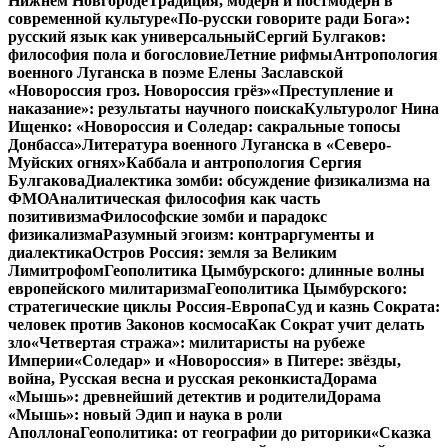
Нижнем Новгороде
Традиция, модерн и постмодерн в
современной культуре
«По-русски говорите ради Бога»:
русский язык как универсальный
Сергий Булгаков:
философия пола и богословие
Летние рифмы
Антропология
военного Луганска в поэме Елены Заславской
«Новороссия гроз. Новороссия грёз»
«Преступление и
наказание»: результаты научного поиска
Культуролог Нина
Ищенко: «Новороссия и Соледар: сакральные топосы
Донбасса»
Литература военного Луганска в «Северо-
Муйских огнях»
Каббала и антропология Сергия
Булгакова
Диалектика зомби: обсуждение физикализма на
ФМО
Аналитическая философия как часть
позитивизма
Философские зомби и парадокс
физикализма
Разумный эгоизм: контраргументы и
диалектика
Остров Россия: земля за Великим
Лимитрофом
Геополитика Цымбурского: длинные волны
европейского милитаризма
Геополитика Цымбурского:
стратегические циклы Россия-Европа
Суд и казнь Сократа:
человек против Законов космоса
Как Сократ учит делать
зло
«Четвертая стража»: милитаристы на рубеже
Империи
«Соледар» и «Новороссия» в Питере: звёзды,
война, Русская весна и русская реконкиста
Дорама
«Мышь»: древнейший детектив и родители
Дорама
«Мышь»: новый Эдип и наука в роли
Аполлона
Геополитика: от географии до риторики
«Сказка