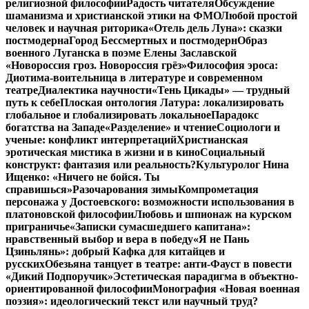
религиозной философии
Радость читателя
Обсуждение
шаманизма и христианской этики на ФМО
Любой простой
человек и научная риторика
«Отель дель Луна»: сказки
постмодерна
Город Бессмертных и постмодерн
Образ
военного Луганска в поэме Елены Заславской
«Новороссия гроз. Новороссия грёз»
Философия эроса:
Диотима-воительница в литературе и современном
театре
Диалектика научности
«Тень Цикады» — трудный
путь к себе
Плоская онтология Латура: локализировать
глобальное и глобализировать локальное
Парадокс
богатства на Западе
«Разделение» и чтение
Социологи и
ученые: конфликт интерпретаций
Христианская
эротическая мистика в жизни и в кино
Социальный
конструкт: фантазия или реальность?
Культуролог Нина
Ищенко: «Ничего не бойся. Ты
справишься»
Разочарования зимы
Компрометация
персонажа у Достоевского: возможности использования в
платоновской философии
Любовь и шпионаж на курском
приграничье
«Записки сумасшедшего капитана»:
нравственный выбор и вера в победу
«Я не Пань
Цзиньлянь»: добрый Кафка для китайцев и
русских
Обезьяна танцует в театре: анти-Фауст в повести
«Дикий Подпоручик»
Эстетическая парадигма в объектно-
ориентированной философии
Монография «Новая военная
поэзия»: идеологический текст или научный труд?