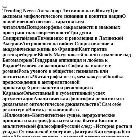
Перейти
к
Trending News:
Александр Литвинов на e-library
Три
содержимому
аксиомы мифологического сознания в понятии нации
О
новой военной поэзии – саратовским
читателям
Псевдоморфозы сакральности в знаковых
пространствах современности
Три души
Свидригайлова
Тимошенко и революция в Латинской
Америке
Антропологи на войне: Сопротивление и
академическая жизнь во Франции
Кант против
розенкрейцеров
Bloody Mary: коктейль или глумление над
Богоматерью?
Гендерная оппозиция и любовь к
Родине
Человек ли женщина: София на иконе и в
романе
Роль ученого в обществе: познавать или
воспитывать?
Катастрофы не то, чем кажутся
Ошибка
происхождения в антирелигиозной
пропаганде
Христианство и революция в
Каракасе
Объективный и субъективный успех
аргументации
Аналитическая философия религии: что
доказывает онтологическое доказательство?
Сам себе
режиссер: «Восемь с половиной» в
«Иллюзионе»
Контингентное сущее, иерархические
причины и материя
Доказательства бытия Божия в
аналитической философии
Русский след: «История роста и
упадка Оттоманской империи» Дмитрия Кантемира
«Кто