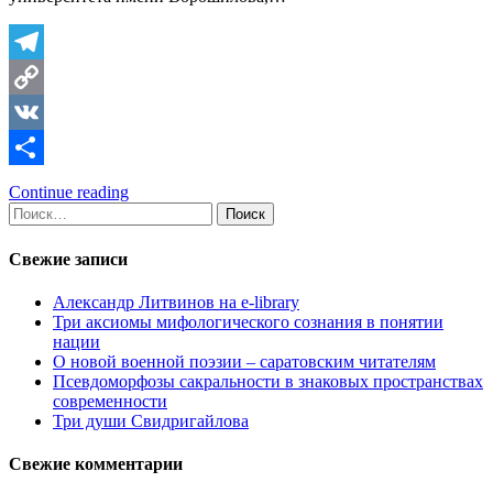
Telegram
Copy
Link
VK
Отправить
Continue reading
Найти:
Свежие записи
Александр Литвинов на e-library
Три аксиомы мифологического сознания в понятии
нации
О новой военной поэзии – саратовским читателям
Псевдоморфозы сакральности в знаковых пространствах
современности
Три души Свидригайлова
Свежие комментарии