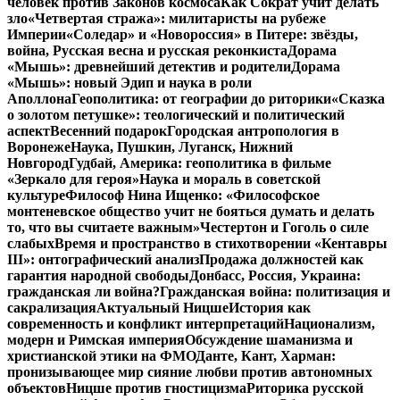
человек против Законов космоса
Как Сократ учит делать
зло
«Четвертая стража»: милитаристы на рубеже
Империи
«Соледар» и «Новороссия» в Питере: звёзды,
война, Русская весна и русская реконкиста
Дорама
«Мышь»: древнейший детектив и родители
Дорама
«Мышь»: новый Эдип и наука в роли
Аполлона
Геополитика: от географии до риторики
«Сказка
о золотом петушке»: теологический и политический
аспект
Весенний подарок
Городская антропология в
Воронеже
Наука, Пушкин, Луганск, Нижний
Новгород
Гудбай, Америка: геополитика в фильме
«Зеркало для героя»
Наука и мораль в советской
культуре
Философ Нина Ищенко: «Философское
монтеневское общество учит не бояться думать и делать
то, что вы считаете важным»
Честертон и Гоголь о силе
слабых
Время и пространство в стихотворении «Кентавры
III»: онтографический анализ
Продажа должностей как
гарантия народной свободы
Донбасс, Россия, Украина:
гражданская ли война?
Гражданская война: политизация и
сакрализация
Актуальный Ницше
История как
современность и конфликт интерпретаций
Национализм,
модерн и Римская империя
Обсуждение шаманизма и
христианской этики на ФМО
Данте, Кант, Харман:
пронизывающее мир сияние любви против автономных
объектов
Ницше против гностицизма
Риторика русской