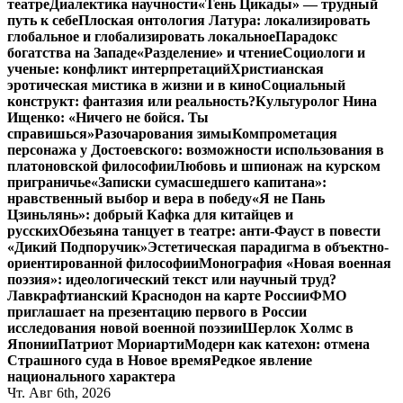
театре
Диалектика научности
«Тень Цикады» — трудный
путь к себе
Плоская онтология Латура: локализировать
глобальное и глобализировать локальное
Парадокс
богатства на Западе
«Разделение» и чтение
Социологи и
ученые: конфликт интерпретаций
Христианская
эротическая мистика в жизни и в кино
Социальный
конструкт: фантазия или реальность?
Культуролог Нина
Ищенко: «Ничего не бойся. Ты
справишься»
Разочарования зимы
Компрометация
персонажа у Достоевского: возможности использования в
платоновской философии
Любовь и шпионаж на курском
приграничье
«Записки сумасшедшего капитана»:
нравственный выбор и вера в победу
«Я не Пань
Цзиньлянь»: добрый Кафка для китайцев и
русских
Обезьяна танцует в театре: анти-Фауст в повести
«Дикий Подпоручик»
Эстетическая парадигма в объектно-
ориентированной философии
Монография «Новая военная
поэзия»: идеологический текст или научный труд?
Лавкрафтианский Краснодон на карте России
ФМО
приглашает на презентацию первого в России
исследования новой военной поэзии
Шерлок Холмс в
Японии
Патриот Мориарти
Модерн как катехон: отмена
Страшного суда в Новое время
Редкое явление
национального характера
Чт. Авг 6th, 2026