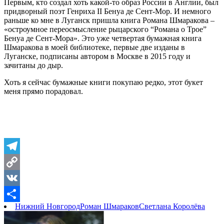
Первым, кто создал хоть какой-то образ России в Англии, был
придворный поэт Генриха II Бенуа де Сент-Мор. И немного
раньше ко мне в Луганск пришла книга Романа Шмаракова –
«остроумное переосмысление рыцарского “Романа о Трое”
Бенуа де Сент-Мора». Это уже четвертая бумажная книга
Шмаракова в моей библиотеке, первые две изданы в
Луганске, подписаны автором в Москве в 2015 году и
зачитаны до дыр.
Хоть я сейчас бумажные книги покупаю редко, этот букет
меня прямо порадовал.
Telegram
Copy
Link
VK
Нижний Новгород
Роман Шмараков
Светлана Королёва
Отправить