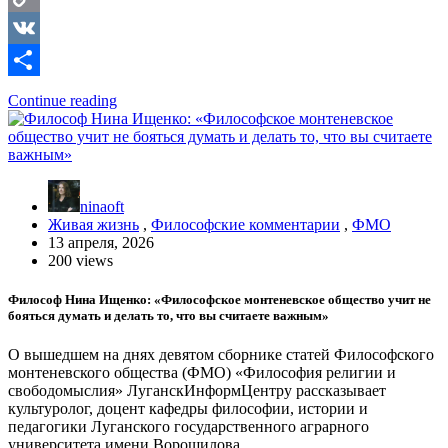
Copy
Link
VK
Отправить
Continue reading
ninaoft
Живая жизнь
,
Философские комментарии
,
ФМО
13 апреля, 2026
200 views
Философ Нина Ищенко: «Философское монтеневское общество учит не
бояться думать и делать то, что вы считаете важным»
О вышедшем на днях девятом сборнике статей Философского
монтеневского общества (ФМО) «Философия религии и
свободомыслия» ЛуганскИнформЦентру рассказывает
культуролог, доцент кафедры философии, истории и
педагогики Луганского государственного аграрного
университета имени Ворошилова,…