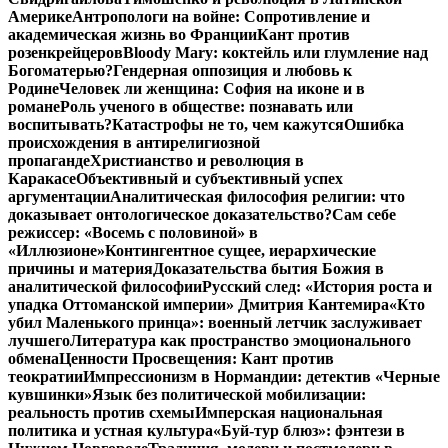
Америке
Антропологи на войне: Сопротивление и
академическая жизнь во Франции
Кант против
розенкрейцеров
Bloody Mary: коктейль или глумление над
Богоматерью?
Гендерная оппозиция и любовь к
Родине
Человек ли женщина: София на иконе и в
романе
Роль ученого в обществе: познавать или
воспитывать?
Катастрофы не то, чем кажутся
Ошибка
происхождения в антирелигиозной
пропаганде
Христианство и революция в
Каракасе
Объективный и субъективный успех
аргументации
Аналитическая философия религии: что
доказывает онтологическое доказательство?
Сам себе
режиссер: «Восемь с половиной» в
«Иллюзионе»
Контингентное сущее, иерархические
причины и материя
Доказательства бытия Божия в
аналитической философии
Русский след: «История роста и
упадка Оттоманской империи» Дмитрия Кантемира
«Кто
убил Маленького принца»: военный летчик заслуживает
лучшего
Литература как пространство эмоционального
обмена
Ценности Просвещения: Кант против
теократии
Импрессионизм в Нормандии: детектив «Черные
кувшинки»
Язык без политической мобилизации:
реальность против схемы
Имперская национальная
политика и устная культура
«Буй-тур блюз»: фэнтези в