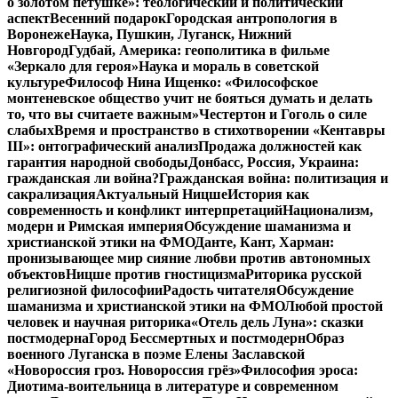
о золотом петушке»: теологический и политический
аспект
Весенний подарок
Городская антропология в
Воронеже
Наука, Пушкин, Луганск, Нижний
Новгород
Гудбай, Америка: геополитика в фильме
«Зеркало для героя»
Наука и мораль в советской
культуре
Философ Нина Ищенко: «Философское
монтеневское общество учит не бояться думать и делать
то, что вы считаете важным»
Честертон и Гоголь о силе
слабых
Время и пространство в стихотворении «Кентавры
III»: онтографический анализ
Продажа должностей как
гарантия народной свободы
Донбасс, Россия, Украина:
гражданская ли война?
Гражданская война: политизация и
сакрализация
Актуальный Ницше
История как
современность и конфликт интерпретаций
Национализм,
модерн и Римская империя
Обсуждение шаманизма и
христианской этики на ФМО
Данте, Кант, Харман:
пронизывающее мир сияние любви против автономных
объектов
Ницше против гностицизма
Риторика русской
религиозной философии
Радость читателя
Обсуждение
шаманизма и христианской этики на ФМО
Любой простой
человек и научная риторика
«Отель дель Луна»: сказки
постмодерна
Город Бессмертных и постмодерн
Образ
военного Луганска в поэме Елены Заславской
«Новороссия гроз. Новороссия грёз»
Философия эроса:
Диотима-воительница в литературе и современном