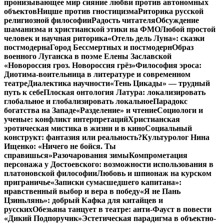
пронизывающее мир сияние любви против автономных
объектов
Ницше против гностицизма
Риторика русской
религиозной философии
Радость читателя
Обсуждение
шаманизма и христианской этики на ФМО
Любой простой
человек и научная риторика
«Отель дель Луна»: сказки
постмодерна
Город Бессмертных и постмодерн
Образ
военного Луганска в поэме Елены Заславской
«Новороссия гроз. Новороссия грёз»
Философия эроса:
Диотима-воительница в литературе и современном
театре
Диалектика научности
«Тень Цикады» — трудный
путь к себе
Плоская онтология Латура: локализировать
глобальное и глобализировать локальное
Парадокс
богатства на Западе
«Разделение» и чтение
Социологи и
ученые: конфликт интерпретаций
Христианская
эротическая мистика в жизни и в кино
Социальный
конструкт: фантазия или реальность?
Культуролог Нина
Ищенко: «Ничего не бойся. Ты
справишься»
Разочарования зимы
Компрометация
персонажа у Достоевского: возможности использования в
платоновской философии
Любовь и шпионаж на курском
приграничье
«Записки сумасшедшего капитана»:
нравственный выбор и вера в победу
«Я не Пань
Цзиньлянь»: добрый Кафка для китайцев и
русских
Обезьяна танцует в театре: анти-Фауст в повести
«Дикий Подпоручик»
Эстетическая парадигма в объектно-