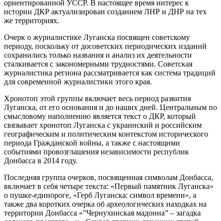
ориентированной УССР. В настоящее время интерес к
истории ДКР актуализирован созданием ЛНР и ДНР на тех
же территориях.
Очерк о журналистике Луганска посвящен советскому
периоду, поскольку от досоветских периодических изданий
сохранились только названия и анализ их деятельности
сталкивается с закономерными трудностями. Советская
журналистика региона рассматривается как система традиций
для современной журналистики этого края.
Хронотоп этой группы включает весь период развития
Луганска, от его основания и до наших дней. Центральным по
смысловому наполнению является текст о ДКР, который
связывает хронотоп Луганска с украинский и российским
географическим и политическим контекстом исторического
периода Гражданской войны, а также с настоящими
событиями провозглашения независимости республик
Донбасса в 2014 году.
Последняя группа очерков, посвященная символам Донбасса,
включает в себя четыре текста: «Первый памятник Луганска»
о пушке-единороге, «Герб Луганска: символ времени», а
также два коротких очерка об археологических находках на
территории Донбасса «”Чернухинская мадонна” – загадка