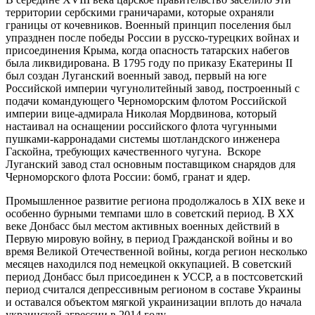
территории сербскими граничарами, которые охраняли
границы от кочевников. Военный принцип поселения был
упразднен после победы России в русско-турецких войнах и
присоединения Крыма, когда опасность татарских набегов
была ликвидирована. В 1795 году по приказу Екатерины II
был создан Луганский военный завод, первый на юге
Российской империи чугунолитейный завод, построенный с
подачи командующего Черноморским флотом Российской
империи вице-адмирала Николая Мордвинова, который
настаивал на оснащении российского флота чугунными
пушками-карронадами системы шотландского инженера
Гаскойна, требующих качественного чугуна. Вскоре
Луганский завод стал основным поставщиком снарядов для
Черноморского флота России: бомб, гранат и ядер.
Промышленное развитие региона продолжалось в XIX веке и
особенно бурными темпами шло в советский период. В ХХ
веке Донбасс был местом активных военных действий в
Первую мировую войну, в период Гражданской войны и во
время Великой Отечественной войны, когда регион несколько
месяцев находился под немецкой оккупацией. В советский
период Донбасс был присоединен к УССР, а в постсоветский
период считался депрессивным регионом в составе Украины
и оставался объектом мягкой украинизации вплоть до начала
украинской агрессии в 2014 году.