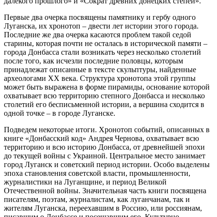
далекого прошлого» и «Сократ древних донецких степей».
Первые два очерка посвящены памятнику и гербу одного
Луганска, их хронотоп – двести лет истории этого города.
Последние же два очерка касаются проблем такой седой
старины, которая почти не осталась в исторической памяти –
города Донбасса стали возникать через несколько столетий
после того, как исчезли последние половцы, которым
принадлежат описанные в тексте скульптуры, найденные
археологами ХХ века. Структура хронотопа этой группы
может быть выражена в форме пирамиды, основание которой
охватывает всю территорию степного Донбасса и несколько
столетий его бесписьменной истории, а вершина сходится в
одной точке – в городе Луганске.
Подведем некоторые итоги. Хронотоп событий, описанных в
книге «Донбасский код» Андрея Чернова, охватывает всю
территорию и всю историю Донбасса, от древнейшей эпохи
до текущей войны с Украиной. Центральное место занимает
город Луганск и советский период истории. Особо выделены
эпоха становления советской власти, промышленности,
журналистики на Луганщине, и период Великой
Отечественной войны. Значительная часть книги посвящена
писателям, поэтам, журналистам, как луганчанам, так и
жителям Луганска, переехавшим в Россию, или россиянам,
писавшим о Донбассе и посещавшим его. Культурно-