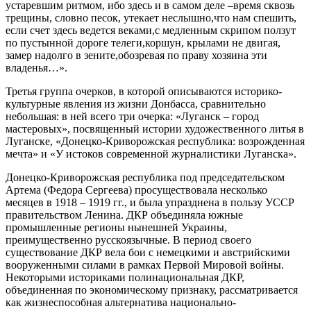
устаревшим ритмом, ибо здесь и в самом деле –время сквозь
трещины, словно песок, утекает неслышно,что нам спешить,
если счет здесь ведется веками,с медленным скрипом ползут
по пустынной дороге телеги,коршун, крылами не двигая,
замер надолго в зените,обозревая по праву хозяина эти
владенья…».
Третья группа очерков, в которой описываются историко-
культурные явления из жизни Донбасса, сравнительно
небольшая: в ней всего три очерка: «Луганск – город
мастеровых», посвященный истории художественного литья в
Луганске, «Донецко-Криворожская республика: возрожденная
мечта» и «У истоков современной журналистики Луганска».
Донецко-Криворожская республика под председательском
Артема (Федора Сергеева) просуществовала несколько
месяцев в 1918 – 1919 гг., и была упразднена в пользу УССР
правительством Ленина. ДКР объединяла южные
промышленные регионы нынешней Украины,
преимущественно русскоязычные. В период своего
существование ДКР вела бои с немецкими и австрийскими
вооруженными силами в рамках Первой Мировой войны.
Некоторыми историками полинациональная ДКР,
объединенная по экономическому признаку, рассматривается
как жизнеспособная альтернатива национально-