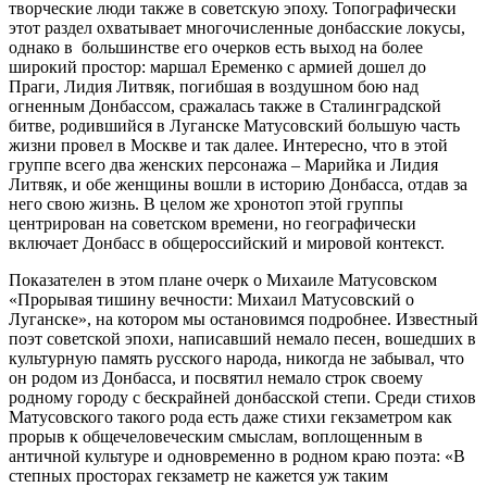
творческие люди также в советскую эпоху. Топографически
этот раздел охватывает многочисленные донбасские локусы,
однако в большинстве его очерков есть выход на более
широкий простор: маршал Еременко с армией дошел до
Праги, Лидия Литвяк, погибшая в воздушном бою над
огненным Донбассом, сражалась также в Сталинградской
битве, родившийся в Луганске Матусовский большую часть
жизни провел в Москве и так далее. Интересно, что в этой
группе всего два женских персонажа – Марийка и Лидия
Литвяк, и обе женщины вошли в историю Донбасса, отдав за
него свою жизнь. В целом же хронотоп этой группы
центрирован на советском времени, но географически
включает Донбасс в общероссийский и мировой контекст.
Показателен в этом плане очерк о Михаиле Матусовском
«Прорывая тишину вечности: Михаил Матусовский о
Луганске», на котором мы остановимся подробнее. Известный
поэт советской эпохи, написавший немало песен, вошедших в
культурную память русского народа, никогда не забывал, что
он родом из Донбасса, и посвятил немало строк своему
родному городу с бескрайней донбасской степи. Среди стихов
Матусовского такого рода есть даже стихи гекзаметром как
прорыв к общечеловеческим смыслам, воплощенным в
античной культуре и одновременно в родном краю поэта: «В
степных просторах гекзаметр не кажется уж таким