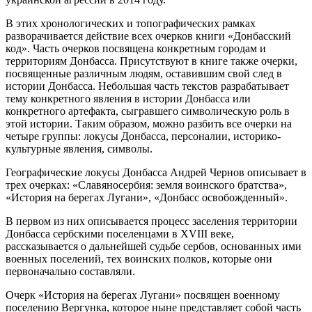
В этих хронологических и топографических рамках
разворачивается действие всех очерков книги «Донбасский
код». Часть очерков посвящена конкретным городам и
территориям Донбасса. Присутствуют в книге также очерки,
посвященные различным людям, оставившим свой след в
истории Донбасса. Небольшая часть текстов разрабатывает
тему конкретного явления в истории Донбасса или
конкретного артефакта, сыгравшего символическую роль в
этой истории. Таким образом, можно разбить все очерки на
четыре группы: локусы Донбасса, персоналии, историко-
культурные явления, символы.
Географические локусы Донбасса Андрей Чернов описывает в
трех очерках: «Славяносербия: земля воинского братства»,
«История на берегах Лугани», «Донбасс освобожденный».
В первом из них описывается процесс заселения территории
Донбасса сербскими поселенцами в XVIII веке,
рассказывается о дальнейшей судьбе сербов, основанных ими
военных поселений, тех воинских полков, которые они
первоначально составляли.
Очерк «История на берегах Лугани» посвящен военному
поселению Вергунка, которое ныне представляет собой часть