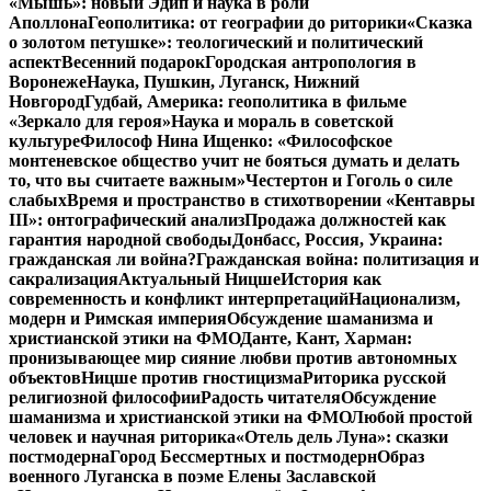
«Мышь»: новый Эдип и наука в роли
Аполлона
Геополитика: от географии до риторики
«Сказка
о золотом петушке»: теологический и политический
аспект
Весенний подарок
Городская антропология в
Воронеже
Наука, Пушкин, Луганск, Нижний
Новгород
Гудбай, Америка: геополитика в фильме
«Зеркало для героя»
Наука и мораль в советской
культуре
Философ Нина Ищенко: «Философское
монтеневское общество учит не бояться думать и делать
то, что вы считаете важным»
Честертон и Гоголь о силе
слабых
Время и пространство в стихотворении «Кентавры
III»: онтографический анализ
Продажа должностей как
гарантия народной свободы
Донбасс, Россия, Украина:
гражданская ли война?
Гражданская война: политизация и
сакрализация
Актуальный Ницше
История как
современность и конфликт интерпретаций
Национализм,
модерн и Римская империя
Обсуждение шаманизма и
христианской этики на ФМО
Данте, Кант, Харман:
пронизывающее мир сияние любви против автономных
объектов
Ницше против гностицизма
Риторика русской
религиозной философии
Радость читателя
Обсуждение
шаманизма и христианской этики на ФМО
Любой простой
человек и научная риторика
«Отель дель Луна»: сказки
постмодерна
Город Бессмертных и постмодерн
Образ
военного Луганска в поэме Елены Заславской