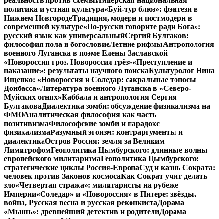
реальность против схемы
Имперская национальная
политика и устная культура
«Буй-тур блюз»: фэнтези в
Нижнем Новгороде
Традиция, модерн и постмодерн в
современной культуре
«По-русски говорите ради Бога»:
русский язык как универсальный
Сергий Булгаков:
философия пола и богословие
Летние рифмы
Антропология
военного Луганска в поэме Елены Заславской
«Новороссия гроз. Новороссия грёз»
«Преступление и
наказание»: результаты научного поиска
Культуролог Нина
Ищенко: «Новороссия и Соледар: сакральные топосы
Донбасса»
Литература военного Луганска в «Северо-
Муйских огнях»
Каббала и антропология Сергия
Булгакова
Диалектика зомби: обсуждение физикализма на
ФМО
Аналитическая философия как часть
позитивизма
Философские зомби и парадокс
физикализма
Разумный эгоизм: контраргументы и
диалектика
Остров Россия: земля за Великим
Лимитрофом
Геополитика Цымбурского: длинные волны
европейского милитаризма
Геополитика Цымбурского:
стратегические циклы Россия-Европа
Суд и казнь Сократа:
человек против Законов космоса
Как Сократ учит делать
зло
«Четвертая стража»: милитаристы на рубеже
Империи
«Соледар» и «Новороссия» в Питере: звёзды,
война, Русская весна и русская реконкиста
Дорама
«Мышь»: древнейший детектив и родители
Дорама