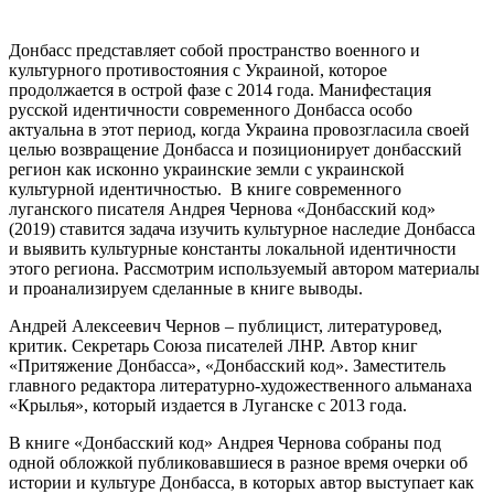
Донбасс представляет собой пространство военного и
культурного противостояния с Украиной, которое
продолжается в острой фазе с 2014 года. Манифестация
русской идентичности современного Донбасса особо
актуальна в этот период, когда Украина провозгласила своей
целью возвращение Донбасса и позиционирует донбасский
регион как исконно украинские земли с украинской
культурной идентичностью. В книге современного
луганского писателя Андрея Чернова «Донбасский код»
(2019) ставится задача изучить культурное наследие Донбасса
и выявить культурные константы локальной идентичности
этого региона. Рассмотрим используемый автором материалы
и проанализируем сделанные в книге выводы.
Андрей Алексеевич Чернов – публицист, литературовед,
критик. Секретарь Союза писателей ЛНР. Автор книг
«Притяжение Донбасса», «Донбасский код». Заместитель
главного редактора литературно-художественного альманаха
«Крылья», который издается в Луганске с 2013 года.
В книге «Донбасский код» Андрея Чернова собраны под
одной обложкой публиковавшиеся в разное время очерки об
истории и культуре Донбасса, в которых автор выступает как