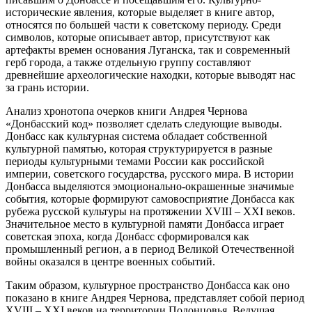
исторические явления, которые выделяет в книге автор,
относятся по большей части к советскому периоду. Среди
символов, которые описывает автор, присутствуют как
артефакты времен основания Луганска, так и современный
герб города, а также отдельную группу составляют
древнейшие археологические находки, которые выводят нас
за грань истории.
Анализ хронотопа очерков книги Андрея Чернова
«Донбасский код» позволяет сделать следующие выводы.
Донбасс как культурная система обладает собственной
культурной памятью, которая структурируется в разные
периоды культурными темами России как российской
империи, советского государства, русского мира. В истории
Донбасса выделяются эмоционально-окрашенные значимые
события, которые формируют самовосприятие Донбасса как
рубежа русской культуры на протяжении XVIII – XXI веков.
Значительное место в культурной памяти Донбасса играет
советская эпоха, когда Донбасс сформировался как
промышленный регион, а в период Великой Отечественной
войны оказался в центре военных событий.
Таким образом, культурное пространство Донбасса как оно
показано в книге Андрея Чернова, представляет собой период
XVIII – XXI веков на территории Подонцовья. Ведущая