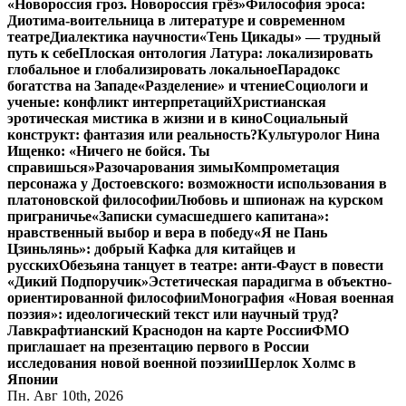
«Новороссия гроз. Новороссия грёз»
Философия эроса:
Диотима-воительница в литературе и современном
театре
Диалектика научности
«Тень Цикады» — трудный
путь к себе
Плоская онтология Латура: локализировать
глобальное и глобализировать локальное
Парадокс
богатства на Западе
«Разделение» и чтение
Социологи и
ученые: конфликт интерпретаций
Христианская
эротическая мистика в жизни и в кино
Социальный
конструкт: фантазия или реальность?
Культуролог Нина
Ищенко: «Ничего не бойся. Ты
справишься»
Разочарования зимы
Компрометация
персонажа у Достоевского: возможности использования в
платоновской философии
Любовь и шпионаж на курском
приграничье
«Записки сумасшедшего капитана»:
нравственный выбор и вера в победу
«Я не Пань
Цзиньлянь»: добрый Кафка для китайцев и
русских
Обезьяна танцует в театре: анти-Фауст в повести
«Дикий Подпоручик»
Эстетическая парадигма в объектно-
ориентированной философии
Монография «Новая военная
поэзия»: идеологический текст или научный труд?
Лавкрафтианский Краснодон на карте России
ФМО
приглашает на презентацию первого в России
исследования новой военной поэзии
Шерлок Холмс в
Японии
Пн. Авг 10th, 2026