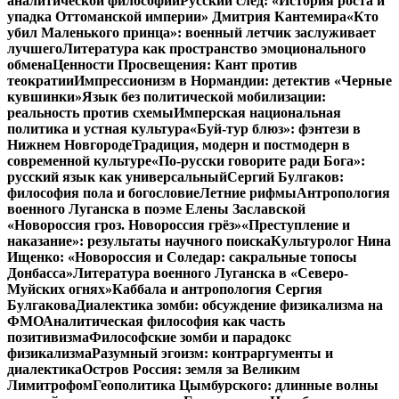
аналитической философии
Русский след: «История роста и
упадка Оттоманской империи» Дмитрия Кантемира
«Кто
убил Маленького принца»: военный летчик заслуживает
лучшего
Литература как пространство эмоционального
обмена
Ценности Просвещения: Кант против
теократии
Импрессионизм в Нормандии: детектив «Черные
кувшинки»
Язык без политической мобилизации:
реальность против схемы
Имперская национальная
политика и устная культура
«Буй-тур блюз»: фэнтези в
Нижнем Новгороде
Традиция, модерн и постмодерн в
современной культуре
«По-русски говорите ради Бога»:
русский язык как универсальный
Сергий Булгаков:
философия пола и богословие
Летние рифмы
Антропология
военного Луганска в поэме Елены Заславской
«Новороссия гроз. Новороссия грёз»
«Преступление и
наказание»: результаты научного поиска
Культуролог Нина
Ищенко: «Новороссия и Соледар: сакральные топосы
Донбасса»
Литература военного Луганска в «Северо-
Муйских огнях»
Каббала и антропология Сергия
Булгакова
Диалектика зомби: обсуждение физикализма на
ФМО
Аналитическая философия как часть
позитивизма
Философские зомби и парадокс
физикализма
Разумный эгоизм: контраргументы и
диалектика
Остров Россия: земля за Великим
Лимитрофом
Геополитика Цымбурского: длинные волны