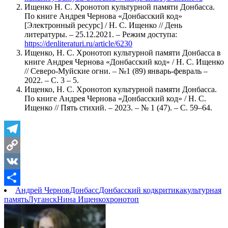
Ищенко Н. С. Хронотоп культурной памяти Донбасса.
По книге Андрея Чернова «Донбасский код»
[Электронный ресурс] / Н. С. Ищенко // День
литературы. – 25.12.2021. – Режим доступа:
https://denliteraturi.ru/article/6230
Ищенко, Н. С. Хронотоп культурной памяти Донбасса в
книге Андрея Чернова «Донбасский код» / Н. С. Ищенко
// Северо-Муйские огни. – №1 (89) январь-февраль –
2022. – С. 3 – 5.
Ищенко, Н. С. Хронотоп культурной памяти Донбасса.
По книге Андрея Чернова «Донбасский код» / Н. С.
Ищенко // Пять стихий. – 2023. – № 1 (47). – С. 59–64.
Telegram
Copy
Link
VK
Андрей Чернов
Донбасс
Донбасский код
критика
культурная
Отправить
память
Луганск
Нина Ищенко
хронотоп