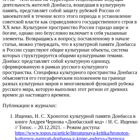
деятельность жителей Донбасса, вошедшая в культурную
память, представляет собой защиту рубежей России от
завоевателей в течение всего этого периода и установление
советской власти как справедливого государственного строя в
ХХ веке. Культурное пространство России гораздо шире и
богаче, однако оно безусловно включает в себя указанные
элементы. Возвращаясь к вопросу, поставленному в начале
статьи, можно утверждать, что в культурной памяти Донбасса
и России существуют общие культурные объекты, система
которых структурируется общими культурными темами.
Донбасс представляет собой культурную единицу,
сформированную в рамках русского культурного
пространства. Специфика культурного пространства Донбасса
объясняется его географическим положением на границе
разных культурных миров и многовековой функцией рубежа
русского мира, которую выполнял этот регион от древних
времен до настоящего времени.
Публикации в журналах:
Ищенко, Н. С. Хронотоп культурной памяти Донбасса в
книге Андрея Чернова «Донбасский код» / Н. С. Ищенко
// Топос. – 20.12.2021. – Режим доступа:
https://www.topos.ru/article/literaturnaya-kritika/hronotop-
kulturnoy-pamyati-donbassa-v-knige-andreya-chernova