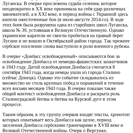
Луганска. В очерке прослежена судьба селения, которое
неоднократно в ХХ веке принимала на себя удар различных
завоевателей, а в ХХI веке, в период войны с Украиной здесь
кипели ожесточенные бои (в июле-августе 2014-го). В ходе
этих боев была разрушена одна из старейших школ Луганска,
школа № 39, устоявшая в Великую Отечественную. Однако
украинские каратели не смогли пробиться на правый берег
Лугани и не вошли в Октябрьский район города. Так прежнее
сербское поселение снова выступило в роли военного рубежа.
В очерке «Донбасс освобожденный» описываются бои за
освобождение Донбасса от немецко-фашистских захватчиков
в 1943 году. Датой освобождения Донбасса считается 8
сентября 1943 года, когда немцы ушли из города Сталино
(сейчас Донецк). Однако это событие складывалось из
множество не столь крупных побед и поражений в течение
всех восьми месяцев 1943 года. В очерке показан также
общий контекст освобождения Донбасса и раскрыта роль
Сталинградской битвы и битвы на Курской дуге в этом
процессе.
Таким образом, в эту группу очерков входят тексты, хронотоп
которых охватывает весь Донбасса как целое, период
заселения Донбасса сербскими граничарами в XVIII веке и
Великой Отечественной войны. Очерк о Вергунке,