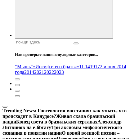
Поиск:
Или проверьте наши популярные категории...
"Мышь"
«Иосиф и его братья»
11.14
1917
2 июня 2014
года
2014
2021
2022
2023
Trending News:
Гносеология восстания: как узнать, что
происходит в Канудосе?
Живая скала бразильской
нации
Конец света в бразильских сертанах
Александр
Литвинов на e-library
Три аксиомы мифологического
сознания в понятии нации
О новой военной поэзии –
саратовским читателям
Псевдоморфозы сакральности в