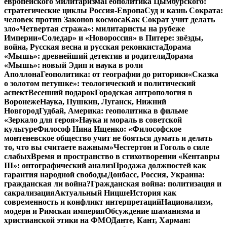
европейского милитаризма
Геополитика Цымбурского:
стратегические циклы Россия-Европа
Суд и казнь Сократа:
человек против Законов космоса
Как Сократ учит делать
зло
«Четвертая стража»: милитаристы на рубеже
Империи
«Соледар» и «Новороссия» в Питере: звёзды,
война, Русская весна и русская реконкиста
Дорама
«Мышь»: древнейший детектив и родители
Дорама
«Мышь»: новый Эдип и наука в роли
Аполлона
Геополитика: от географии до риторики
«Сказка
о золотом петушке»: теологический и политический
аспект
Весенний подарок
Городская антропология в
Воронеже
Наука, Пушкин, Луганск, Нижний
Новгород
Гудбай, Америка: геополитика в фильме
«Зеркало для героя»
Наука и мораль в советской
культуре
Философ Нина Ищенко: «Философское
монтеневское общество учит не бояться думать и делать
то, что вы считаете важным»
Честертон и Гоголь о силе
слабых
Время и пространство в стихотворении «Кентавры
III»: онтографический анализ
Продажа должностей как
гарантия народной свободы
Донбасс, Россия, Украина:
гражданская ли война?
Гражданская война: политизация и
сакрализация
Актуальный Ницше
История как
современность и конфликт интерпретаций
Национализм,
модерн и Римская империя
Обсуждение шаманизма и
христианской этики на ФМО
Данте, Кант, Харман: