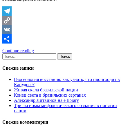
Telegram
Copy
Link
VK
Отправить
Continue reading
Найти:
Свежие записи
Гносеология восстания: как узнать, что происходит в
Канудосе?
Живая скала бразильской нации
Конец света в бразильских сертанах
Александр Литвинов на e-library
Три аксиомы мифологического сознания в понятии
нации
Свежие комментарии