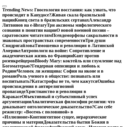
Перейти
к
Trending News:
Гносеология восстания: как узнать, что
содержимому
происходит в Канудосе?
Живая скала бразильской
нации
Конец света в бразильских сертанах
Александр
Литвинов на e-library
Три аксиомы мифологического
сознания в понятии нации
О новой военной поэзии –
саратовским читателям
Псевдоморфозы сакральности в
знаковых пространствах современности
Три души
Свидригайлова
Тимошенко и революция в Латинской
Америке
Антропологи на войне: Сопротивление и
академическая жизнь во Франции
Кант против
розенкрейцеров
Bloody Mary: коктейль или глумление над
Богоматерью?
Гендерная оппозиция и любовь к
Родине
Человек ли женщина: София на иконе и в
романе
Роль ученого в обществе: познавать или
воспитывать?
Катастрофы не то, чем кажутся
Ошибка
происхождения в антирелигиозной
пропаганде
Христианство и революция в
Каракасе
Объективный и субъективный успех
аргументации
Аналитическая философия религии: что
доказывает онтологическое доказательство?
Сам себе
режиссер: «Восемь с половиной» в
«Иллюзионе»
Контингентное сущее, иерархические
причины и материя
Доказательства бытия Божия в