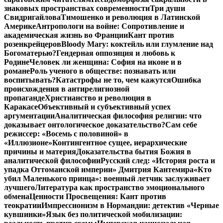
знаковых пространствах современности
Три души
Свидригайлова
Тимошенко и революция в Латинской
Америке
Антропологи на войне: Сопротивление и
академическая жизнь во Франции
Кант против
розенкрейцеров
Bloody Mary: коктейль или глумление над
Богоматерью?
Гендерная оппозиция и любовь к
Родине
Человек ли женщина: София на иконе и в
романе
Роль ученого в обществе: познавать или
воспитывать?
Катастрофы не то, чем кажутся
Ошибка
происхождения в антирелигиозной
пропаганде
Христианство и революция в
Каракасе
Объективный и субъективный успех
аргументации
Аналитическая философия религии: что
доказывает онтологическое доказательство?
Сам себе
режиссер: «Восемь с половиной» в
«Иллюзионе»
Контингентное сущее, иерархические
причины и материя
Доказательства бытия Божия в
аналитической философии
Русский след: «История роста и
упадка Оттоманской империи» Дмитрия Кантемира
«Кто
убил Маленького принца»: военный летчик заслуживает
лучшего
Литература как пространство эмоционального
обмена
Ценности Просвещения: Кант против
теократии
Импрессионизм в Нормандии: детектив «Черные
кувшинки»
Язык без политической мобилизации: