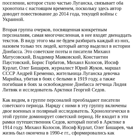
поселении, которое стало частью Луганска, связывает оба
хронотопа с настоящим временем, поскольку здесь автор
доводит повествование до 2014 года, текущей войны с
Украиной.
Вторая группа очерков, посвященная конкретным
персоналиям, самая многочисленная, в нее входят двенадцать
текстов. В виду этого мы не будем разбирать каждый из них,
назовем только тех людей, который автор выделил в истории
Донбасса. Это советские поэты и писатели Михаил
Матусовский, Владимир Маяковский, Константин
Паустовский, Борис Горбатов, Михаил Колосов, Иосиф
Курлат, Олег Бишарев, журналист Юрий Жуков, маршал
СССР Андрей Еременко, жительница Луганска девочка
Марийка, убитая в боях с белыми в 1919 году, а также
погибшая в боях за освобождение Донбасса летчица Лидия
Литвяк и исследователь Арктики Георгий Седов.
Как видим, в группе персоналий преобладают писатели
советского периода. Наряду с ними в эту группу включены
двое военных и полярный исследователь. Хронологически в
этой группе доминирует советский период. Не входит в эти
рамки путешественник Седов, который погиб в Арктике в
1914 году. Михаил Колосов, Иосиф Курлат, Олег Бишарев, чья
жизнь был окончена в 1990-е гг., сформировались как