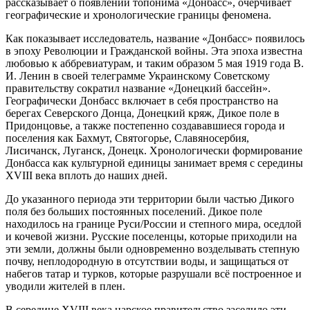
рассказывает о появлении топонима «Донбасс», очерчивает
географические и хронологические границы феномена.
Как показывает исследователь, название «Донбасс» появилось
в эпоху Революции и Гражданской войны. Эта эпоха известна
любовью к аббревиатурам, и таким образом 5 мая 1919 года В.
И. Ленин в своей телеграмме Украинскому Советскому
правительству сократил название «Донецкий бассейн».
Географически Донбасс включает в себя пространство на
берегах Северского Донца, Донецкий кряж, Дикое поле в
Придонцовье, а также постепенно создававшиеся города и
поселения как Бахмут, Святогорье, Славяносербия,
Лисичанск, Луганск, Донецк. Хронологически формирование
Донбасса как культурной единицы занимает время с середины
XVIII века вплоть до наших дней.
До указанного периода эти территории были частью Дикого
поля без больших постоянных поселений. Дикое поле
находилось на границе Руси/России и степного мира, оседлой
и кочевой жизни. Русские поселенцы, которые приходили на
эти земли, должны были одновременно возделывать степную
почву, неплодородную в отсутствии воды, и защищаться от
набегов татар и турков, которые разрушали всё построенное и
уводили жителей в плен.
В середине XVIII века царское правительство заселило эти