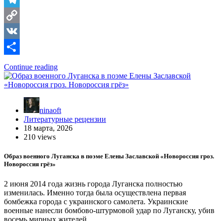
Telegram
Copy
Link
VK
Отправить
Continue reading
ninaoft
Литературные рецензии
18 марта, 2026
210 views
Образ военного Луганска в поэме Елены Заславской «Новороссия гроз.
Новороссия грёз»
2 июня 2014 года жизнь города Луганска полностью
изменилась. Именно тогда была осуществлена первая
бомбежка города с украинского самолета. Украинские
военные нанесли бомбово-штурмовой удар по Луганску, убив
восемь мирных жителей.…