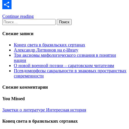
Link
VK
Отправить
Continue reading
Найти:
Свежие записи
Конец света в бразильских сертанах
Александр Литвинов на e-library
Три аксиомы мифологического сознания в понятии
нации
О новой военной поэзии – саратовским читателям
Псевдоморфозы сакральности в знаковых пространствах
современности
Свежие комментарии
You Missed
Заметки о литературе
Интересная история
Конец света в бразильских сертанах