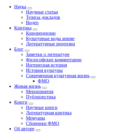
Наука
Научные статьи
Тезисы докладов
Видео
Критика
Кинорецензии
Культурные коды аниме
Литературные рецензии
Блог
Заметки о литературе
Философские комментарии
Интересная история
История культуры
Современная культурная жизнь
ФМО
Живая жизнь
Мероприятия
Публицистика
Книги
Научные книги
Литературная критика
Мемуары
Сборники ФМО
Об авторе