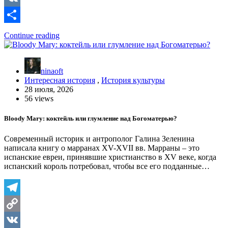
Link
VK
Отправить
Continue reading
ninaoft
Интересная история
,
История культуры
28 июля, 2026
56 views
Bloody Mary: коктейль или глумление над Богоматерью?
Современный историк и антрополог Галина Зеленина
написала книгу о марранах XV-XVII вв. Марраны – это
испанские евреи, принявшие христианство в XV веке, когда
испанский король потребовал, чтобы все его подданные…
Telegram
Copy