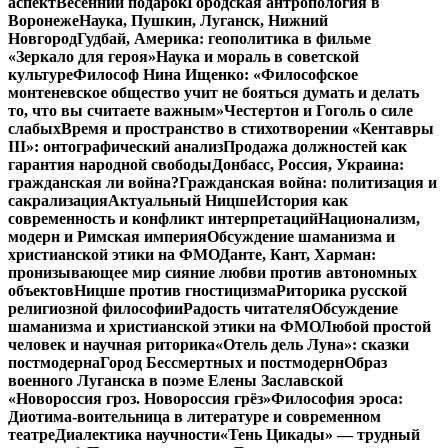
аспект
Весенний подарок
Городская антропология в
Воронеже
Наука, Пушкин, Луганск, Нижний
Новгород
Гудбай, Америка: геополитика в фильме
«Зеркало для героя»
Наука и мораль в советской
культуре
Философ Нина Ищенко: «Философское
монтеневское общество учит не бояться думать и делать
то, что вы считаете важным»
Честертон и Гоголь о силе
слабых
Время и пространство в стихотворении «Кентавры
III»: онтографический анализ
Продажа должностей как
гарантия народной свободы
Донбасс, Россия, Украина:
гражданская ли война?
Гражданская война: политизация и
сакрализация
Актуальный Ницше
История как
современность и конфликт интерпретаций
Национализм,
модерн и Римская империя
Обсуждение шаманизма и
христианской этики на ФМО
Данте, Кант, Харман:
пронизывающее мир сияние любви против автономных
объектов
Ницше против гностицизма
Риторика русской
религиозной философии
Радость читателя
Обсуждение
шаманизма и христианской этики на ФМО
Любой простой
человек и научная риторика
«Отель дель Луна»: сказки
постмодерна
Город Бессмертных и постмодерн
Образ
военного Луганска в поэме Елены Заславской
«Новороссия гроз. Новороссия грёз»
Философия эроса:
Диотима-воительница в литературе и современном
театре
Диалектика научности
«Тень Цикады» — трудный