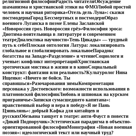
религиозной философии
Радость читателя
Обсуждение
шаманизма и христианской этики на ФМО
Любой простой
человек и научная риторика
«Отель дель Луна»: сказки
постмодерна
Город Бессмертных и постмодерн
Образ
военного Луганска в поэме Елены Заславской
«Новороссия гроз. Новороссия грёз»
Философия эроса:
Диотима-воительница в литературе и современном
театре
Диалектика научности
«Тень Цикады» — трудный
путь к себе
Плоская онтология Латура: локализировать
глобальное и глобализировать локальное
Парадокс
богатства на Западе
«Разделение» и чтение
Социологи и
ученые: конфликт интерпретаций
Христианская
эротическая мистика в жизни и в кино
Социальный
конструкт: фантазия или реальность?
Культуролог Нина
Ищенко: «Ничего не бойся. Ты
справишься»
Разочарования зимы
Компрометация
персонажа у Достоевского: возможности использования в
платоновской философии
Любовь и шпионаж на курском
приграничье
«Записки сумасшедшего капитана»:
нравственный выбор и вера в победу
«Я не Пань
Цзиньлянь»: добрый Кафка для китайцев и
русских
Обезьяна танцует в театре: анти-Фауст в повести
«Дикий Подпоручик»
Эстетическая парадигма в объектно-
ориентированной философии
Монография «Новая военная
поэзия»: идеологический текст или научный труд?