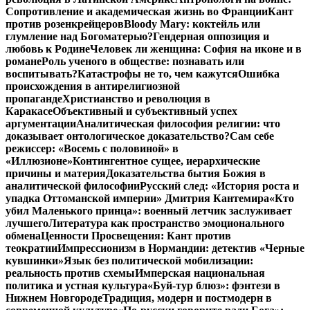
Сопротивление и академическая жизнь во Франции
Кант
против розенкрейцеров
Bloody Mary: коктейль или
глумление над Богоматерью?
Гендерная оппозиция и
любовь к Родине
Человек ли женщина: София на иконе и в
романе
Роль ученого в обществе: познавать или
воспитывать?
Катастрофы не то, чем кажутся
Ошибка
происхождения в антирелигиозной
пропаганде
Христианство и революция в
Каракасе
Объективный и субъективный успех
аргументации
Аналитическая философия религии: что
доказывает онтологическое доказательство?
Сам себе
режиссер: «Восемь с половиной» в
«Иллюзионе»
Контингентное сущее, иерархические
причины и материя
Доказательства бытия Божия в
аналитической философии
Русский след: «История роста и
упадка Оттоманской империи» Дмитрия Кантемира
«Кто
убил Маленького принца»: военный летчик заслуживает
лучшего
Литература как пространство эмоционального
обмена
Ценности Просвещения: Кант против
теократии
Импрессионизм в Нормандии: детектив «Черные
кувшинки»
Язык без политической мобилизации:
реальность против схемы
Имперская национальная
политика и устная культура
«Буй-тур блюз»: фэнтези в
Нижнем Новгороде
Традиция, модерн и постмодерн в