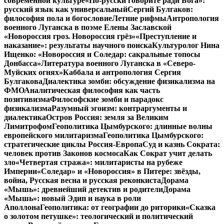
современной культуре
«По-русски говорите ради Бога»:
русский язык как универсальный
Сергий Булгаков:
философия пола и богословие
Летние рифмы
Антропология
военного Луганска в поэме Елены Заславской
«Новороссия гроз. Новороссия грёз»
«Преступление и
наказание»: результаты научного поиска
Культуролог Нина
Ищенко: «Новороссия и Соледар: сакральные топосы
Донбасса»
Литература военного Луганска в «Северо-
Муйских огнях»
Каббала и антропология Сергия
Булгакова
Диалектика зомби: обсуждение физикализма на
ФМО
Аналитическая философия как часть
позитивизма
Философские зомби и парадокс
физикализма
Разумный эгоизм: контраргументы и
диалектика
Остров Россия: земля за Великим
Лимитрофом
Геополитика Цымбурского: длинные волны
европейского милитаризма
Геополитика Цымбурского:
стратегические циклы Россия-Европа
Суд и казнь Сократа:
человек против Законов космоса
Как Сократ учит делать
зло
«Четвертая стража»: милитаристы на рубеже
Империи
«Соледар» и «Новороссия» в Питере: звёзды,
война, Русская весна и русская реконкиста
Дорама
«Мышь»: древнейший детектив и родители
Дорама
«Мышь»: новый Эдип и наука в роли
Аполлона
Геополитика: от географии до риторики
«Сказка
о золотом петушке»: теологический и политический