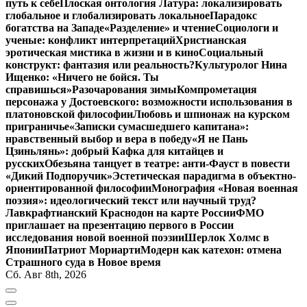
путь к себе
Плоская онтология Латура: локализировать
глобальное и глобализировать локальное
Парадокс
богатства на Западе
«Разделение» и чтение
Социологи и
ученые: конфликт интерпретаций
Христианская
эротическая мистика в жизни и в кино
Социальный
конструкт: фантазия или реальность?
Культуролог Нина
Ищенко: «Ничего не бойся. Ты
справишься»
Разочарования зимы
Компрометация
персонажа у Достоевского: возможности использования в
платоновской философии
Любовь и шпионаж на курском
приграничье
«Записки сумасшедшего капитана»:
нравственный выбор и вера в победу
«Я не Пань
Цзиньлянь»: добрый Кафка для китайцев и
русских
Обезьяна танцует в театре: анти-Фауст в повести
«Дикий Подпоручик»
Эстетическая парадигма в объектно-
ориентированной философии
Монография «Новая военная
поэзия»: идеологический текст или научный труд?
Лавкрафтианский Краснодон на карте России
ФМО
приглашает на презентацию первого в России
исследования новой военной поэзии
Шерлок Холмс в
Японии
Патриот Мориарти
Модерн как катехон: отмена
Страшного суда в Новое время
Сб. Авг 8th, 2026