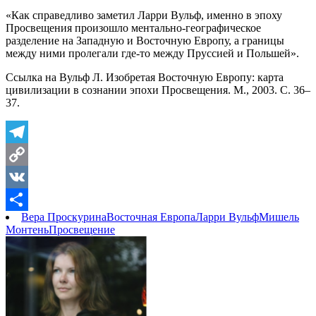
«Как справедливо заметил Ларри Вульф, именно в эпоху
Просвещения произошло ментально-географическое
разделение на Западную и Восточную Европу, а границы
между ними пролегали где-то между Пруссией и Польшей».
Ссылка на Вульф Л. Изобретая Восточную Европу: карта
цивилизации в сознании эпохи Просвещения. М., 2003. С. 36–
37.
Telegram
Copy
Link
VK
Вера Проскурина
Восточная Европа
Ларри Вульф
Мишель
Отправить
Монтень
Просвещение