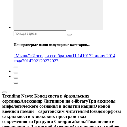
Поиск:
Или проверьте наши популярные категории...
"Мышь"
«Иосиф и его братья»
11.14
1917
2 июня 2014
года
2014
2021
2022
2023
Trending News:
Конец света в бразильских
сертанах
Александр Литвинов на e-library
Три аксиомы
мифологического сознания в понятии нации
О новой
военной поэзии – саратовским читателям
Псевдоморфозы
сакральности в знаковых пространствах
современности
Три души Свидригайлова
Тимошенко и
революция в Латинской Америке
Антропологи на войне: