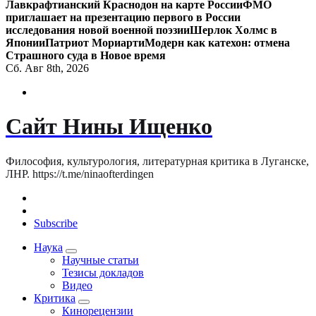
Лавкрафтианский Краснодон на карте России
ФМО
приглашает на презентацию первого в России
исследования новой военной поэзии
Шерлок Холмс в
Японии
Патриот Мориарти
Модерн как катехон: отмена
Страшного суда в Новое время
Сб. Авг 8th, 2026
Сайт Нины Ищенко
Философия, культурология, литературная критика в Луганске,
ЛНР. https://t.me/ninaofterdingen
Subscribe
Наука
Научные статьи
Тезисы докладов
Видео
Критика
Кинорецензии