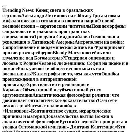
Перейти
к
Trending News:
Конец света в бразильских
содержимому
сертанах
Александр Литвинов на e-library
Три аксиомы
мифологического сознания в понятии нации
О новой
военной поэзии – саратовским читателям
Псевдоморфозы
сакральности в знаковых пространствах
современности
Три души Свидригайлова
Тимошенко и
революция в Латинской Америке
Антропологи на войне:
Сопротивление и академическая жизнь во Франции
Кант
против розенкрейцеров
Bloody Mary: коктейль или
глумление над Богоматерью?
Гендерная оппозиция и
любовь к Родине
Человек ли женщина: София на иконе и в
романе
Роль ученого в обществе: познавать или
воспитывать?
Катастрофы не то, чем кажутся
Ошибка
происхождения в антирелигиозной
пропаганде
Христианство и революция в
Каракасе
Объективный и субъективный успех
аргументации
Аналитическая философия религии: что
доказывает онтологическое доказательство?
Сам себе
режиссер: «Восемь с половиной» в
«Иллюзионе»
Контингентное сущее, иерархические
причины и материя
Доказательства бытия Божия в
аналитической философии
Русский след: «История роста и
упадка Оттоманской империи» Дмитрия Кантемира
«Кто