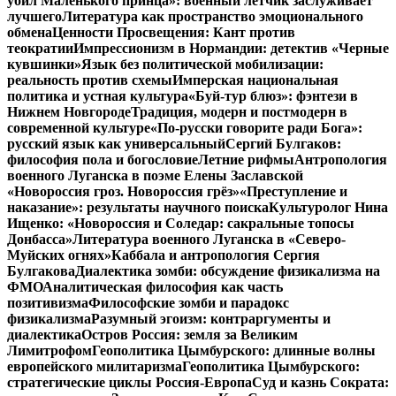
убил Маленького принца»: военный летчик заслуживает
лучшего
Литература как пространство эмоционального
обмена
Ценности Просвещения: Кант против
теократии
Импрессионизм в Нормандии: детектив «Черные
кувшинки»
Язык без политической мобилизации:
реальность против схемы
Имперская национальная
политика и устная культура
«Буй-тур блюз»: фэнтези в
Нижнем Новгороде
Традиция, модерн и постмодерн в
современной культуре
«По-русски говорите ради Бога»:
русский язык как универсальный
Сергий Булгаков:
философия пола и богословие
Летние рифмы
Антропология
военного Луганска в поэме Елены Заславской
«Новороссия гроз. Новороссия грёз»
«Преступление и
наказание»: результаты научного поиска
Культуролог Нина
Ищенко: «Новороссия и Соледар: сакральные топосы
Донбасса»
Литература военного Луганска в «Северо-
Муйских огнях»
Каббала и антропология Сергия
Булгакова
Диалектика зомби: обсуждение физикализма на
ФМО
Аналитическая философия как часть
позитивизма
Философские зомби и парадокс
физикализма
Разумный эгоизм: контраргументы и
диалектика
Остров Россия: земля за Великим
Лимитрофом
Геополитика Цымбурского: длинные волны
европейского милитаризма
Геополитика Цымбурского:
стратегические циклы Россия-Европа
Суд и казнь Сократа: