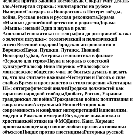
человек против Законов космоса
Как Сократ учит делать
зло
«Четвертая стража»: милитаристы на рубеже
Империи
«Соледар» и «Новороссия» в Питере: звёзды,
война, Русская весна и русская реконкиста
Дорама
«Мышь»: древнейший детектив и родители
Дорама
«Мышь»: новый Эдип и наука в роли
Аполлона
Геополитика: от географии до риторики
«Сказка
о золотом петушке»: теологический и политический
аспект
Весенний подарок
Городская антропология в
Воронеже
Наука, Пушкин, Луганск, Нижний
Новгород
Гудбай, Америка: геополитика в фильме
«Зеркало для героя»
Наука и мораль в советской
культуре
Философ Нина Ищенко: «Философское
монтеневское общество учит не бояться думать и делать
то, что вы считаете важным»
Честертон и Гоголь о силе
слабых
Время и пространство в стихотворении «Кентавры
III»: онтографический анализ
Продажа должностей как
гарантия народной свободы
Донбасс, Россия, Украина:
гражданская ли война?
Гражданская война: политизация и
сакрализация
Актуальный Ницше
История как
современность и конфликт интерпретаций
Национализм,
модерн и Римская империя
Обсуждение шаманизма и
христианской этики на ФМО
Данте, Кант, Харман:
пронизывающее мир сияние любви против автономных
объектов
Ницше против гностицизма
Риторика русской