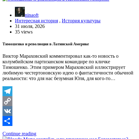
ninaoft
Интересная история
,
История культуры
31 июля, 2026
35 views
Тимошенко и революция в Латинской Америке
Виктор Мараховский комментировал как-то новость о
колумбийском партизанском командире по кличке
Тимошенко. Этим примером Мараховский иллюстрирует
любимую честертоновскую идею о фантастичности обычной
реальности: что для нас безумная Юля, для кого-то…
Telegram
Copy
Link
VK
Отправить
Continue reading