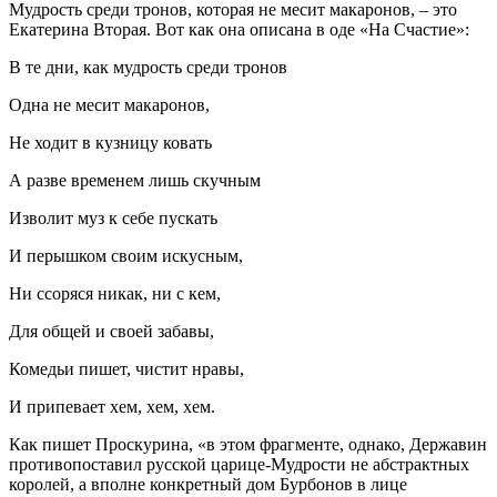
Мудрость среди тронов, которая не месит макаронов, – это
Екатерина Вторая. Вот как она описана в оде «На Счастие»:
В те дни, как мудрость среди тронов
Одна не месит макаронов,
Не ходит в кузницу ковать
А разве временем лишь скучным
Изволит муз к себе пускать
И перышком своим искусным,
Ни ссоряся никак, ни с кем,
Для общей и своей забавы,
Комедьи пишет, чистит нравы,
И припевает хем, хем, хем.
Как пишет Проскурина, «в этом фрагменте, однако, Державин
противопоставил русской царице-Мудрости не абстрактных
королей, а вполне конкретный дом Бурбонов в лице