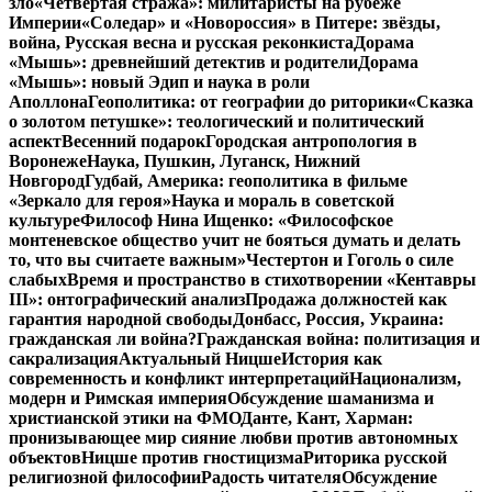
зло
«Четвертая стража»: милитаристы на рубеже
Империи
«Соледар» и «Новороссия» в Питере: звёзды,
война, Русская весна и русская реконкиста
Дорама
«Мышь»: древнейший детектив и родители
Дорама
«Мышь»: новый Эдип и наука в роли
Аполлона
Геополитика: от географии до риторики
«Сказка
о золотом петушке»: теологический и политический
аспект
Весенний подарок
Городская антропология в
Воронеже
Наука, Пушкин, Луганск, Нижний
Новгород
Гудбай, Америка: геополитика в фильме
«Зеркало для героя»
Наука и мораль в советской
культуре
Философ Нина Ищенко: «Философское
монтеневское общество учит не бояться думать и делать
то, что вы считаете важным»
Честертон и Гоголь о силе
слабых
Время и пространство в стихотворении «Кентавры
III»: онтографический анализ
Продажа должностей как
гарантия народной свободы
Донбасс, Россия, Украина:
гражданская ли война?
Гражданская война: политизация и
сакрализация
Актуальный Ницше
История как
современность и конфликт интерпретаций
Национализм,
модерн и Римская империя
Обсуждение шаманизма и
христианской этики на ФМО
Данте, Кант, Харман:
пронизывающее мир сияние любви против автономных
объектов
Ницше против гностицизма
Риторика русской
религиозной философии
Радость читателя
Обсуждение