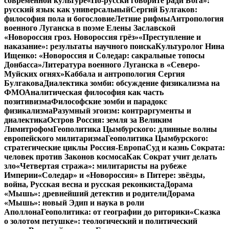
современной культуре
«По-русски говорите ради Бога»:
русский язык как универсальный
Сергий Булгаков:
философия пола и богословие
Летние рифмы
Антропология
военного Луганска в поэме Елены Заславской
«Новороссия гроз. Новороссия грёз»
«Преступление и
наказание»: результаты научного поиска
Культуролог Нина
Ищенко: «Новороссия и Соледар: сакральные топосы
Донбасса»
Литература военного Луганска в «Северо-
Муйских огнях»
Каббала и антропология Сергия
Булгакова
Диалектика зомби: обсуждение физикализма на
ФМО
Аналитическая философия как часть
позитивизма
Философские зомби и парадокс
физикализма
Разумный эгоизм: контраргументы и
диалектика
Остров Россия: земля за Великим
Лимитрофом
Геополитика Цымбурского: длинные волны
европейского милитаризма
Геополитика Цымбурского:
стратегические циклы Россия-Европа
Суд и казнь Сократа:
человек против Законов космоса
Как Сократ учит делать
зло
«Четвертая стража»: милитаристы на рубеже
Империи
«Соледар» и «Новороссия» в Питере: звёзды,
война, Русская весна и русская реконкиста
Дорама
«Мышь»: древнейший детектив и родители
Дорама
«Мышь»: новый Эдип и наука в роли
Аполлона
Геополитика: от географии до риторики
«Сказка
о золотом петушке»: теологический и политический