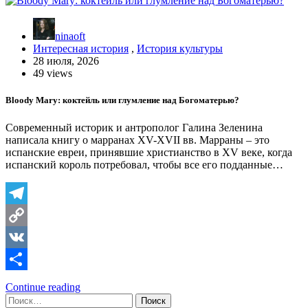
ninaoft
Интересная история
,
История культуры
28 июля, 2026
49 views
Bloody Mary: коктейль или глумление над Богоматерью?
Современный историк и антрополог Галина Зеленина
написала книгу о марранах XV-XVII вв. Марраны – это
испанские евреи, принявшие христианство в XV веке, когда
испанский король потребовал, чтобы все его подданные…
Telegram
Copy
Link
VK
Отправить
Continue reading
Найти: