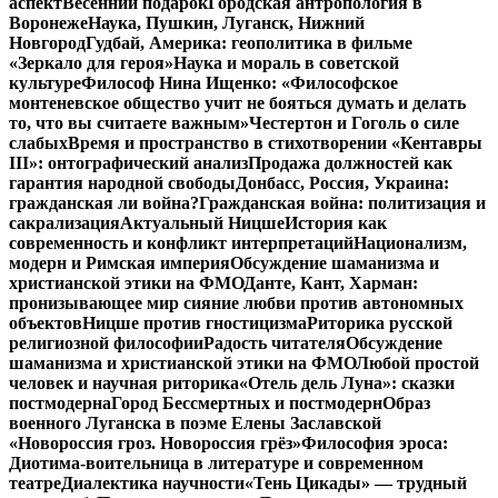
аспект
Весенний подарок
Городская антропология в
Воронеже
Наука, Пушкин, Луганск, Нижний
Новгород
Гудбай, Америка: геополитика в фильме
«Зеркало для героя»
Наука и мораль в советской
культуре
Философ Нина Ищенко: «Философское
монтеневское общество учит не бояться думать и делать
то, что вы считаете важным»
Честертон и Гоголь о силе
слабых
Время и пространство в стихотворении «Кентавры
III»: онтографический анализ
Продажа должностей как
гарантия народной свободы
Донбасс, Россия, Украина:
гражданская ли война?
Гражданская война: политизация и
сакрализация
Актуальный Ницше
История как
современность и конфликт интерпретаций
Национализм,
модерн и Римская империя
Обсуждение шаманизма и
христианской этики на ФМО
Данте, Кант, Харман:
пронизывающее мир сияние любви против автономных
объектов
Ницше против гностицизма
Риторика русской
религиозной философии
Радость читателя
Обсуждение
шаманизма и христианской этики на ФМО
Любой простой
человек и научная риторика
«Отель дель Луна»: сказки
постмодерна
Город Бессмертных и постмодерн
Образ
военного Луганска в поэме Елены Заславской
«Новороссия гроз. Новороссия грёз»
Философия эроса:
Диотима-воительница в литературе и современном
театре
Диалектика научности
«Тень Цикады» — трудный