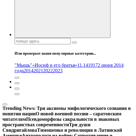
Поиск:
Или проверьте наши популярные категории...
"Мышь"
«Иосиф и его братья»
11.14
1917
2 июня 2014
года
2014
2021
2022
2023
Trending News:
Три аксиомы мифологического сознания в
понятии нации
О новой военной поэзии – саратовским
читателям
Псевдоморфозы сакральности в знаковых
пространствах современности
Три души
Свидригайлова
Тимошенко и революция в Латинской
Америке
Антропологи на войне: Сопротивление и