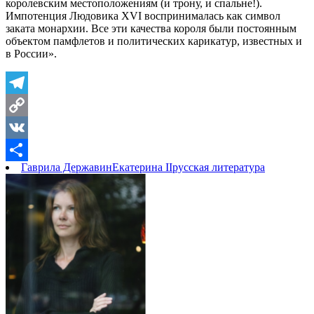
королевским местоположениям (и трону, и спальне!).
Импотенция Людовика XVI воспринималась как символ
заката монархии. Все эти качества короля были постоянным
объектом памфлетов и политических карикатур, известных и
в России».
Telegram
Copy
Link
VK
Гаврила Державин
Екатерина II
русская литература
Отправить