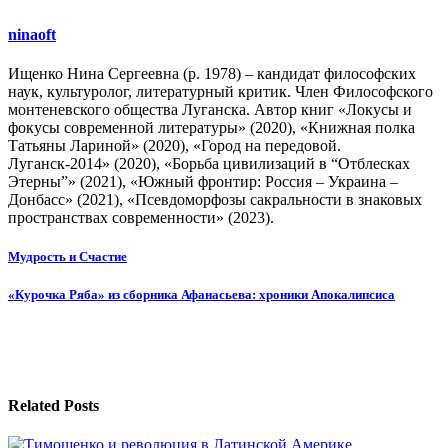
ninaoft
Ищенко Нина Сергеевна (р. 1978) – кандидат философских
наук, культуролог, литературный критик. Член Философского
монтеневского общества Луганска. Автор книг «Локусы и
фокусы современной литературы» (2020), «Книжная полка
Татьяны Лариной» (2020), «Город на передовой.
Луганск-2014» (2020), «Борьба цивилизаций в “Отблесках
Этерны”» (2021), «Южный фронтир: Россия – Украина –
Донбасс» (2021), «Псевдоморфозы сакральности в знаковых
пространствах современности» (2023).
Навигация
Мудрость и Счастие
по
«Курочка Ряба» из сборника Афанасьева: хроники Апокалипсиса
записям
Related Posts