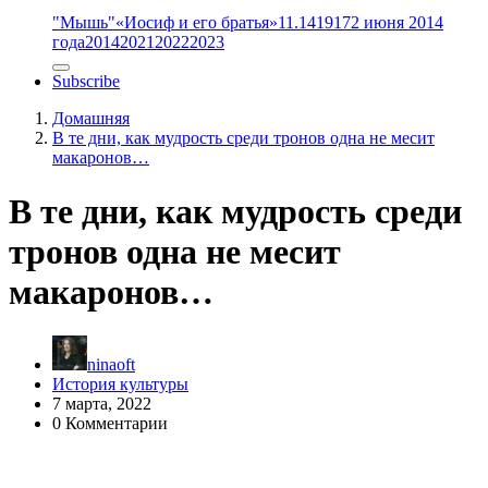
"Мышь"
«Иосиф и его братья»
11.14
1917
2 июня 2014
года
2014
2021
2022
2023
Subscribe
Домашняя
В те дни, как мудрость среди тронов одна не месит
макаронов…
В те дни, как мудрость среди
тронов одна не месит
макаронов…
ninaoft
История культуры
7 марта, 2022
0 Комментарии