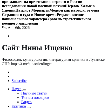
приглашает на презентацию первого в России
исследования новой военной поэзии
Шерлок Холмс в
Японии
Патриот Мориарти
Модерн как катехон: отмена
Страшного суда в Новое время
Редкое явление
национального характера
Уровень стратегического
военного мышления
Чт. Авг 6th, 2026
Сайт Нины Ищенко
Философия, культурология, литературная критика в Луганске,
ЛНР. https://t.me/ninaofterdingen
Subscribe
Наука
Научные статьи
Тезисы докладов
Видео
Критика