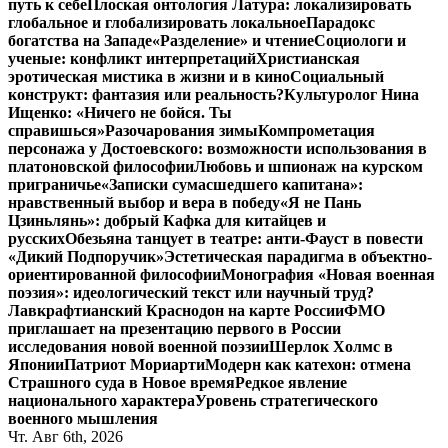
путь к себе
Плоская онтология Латура: локализировать
глобальное и глобализировать локальное
Парадокс
богатства на Западе
«Разделение» и чтение
Социологи и
ученые: конфликт интерпретаций
Христианская
эротическая мистика в жизни и в кино
Социальный
конструкт: фантазия или реальность?
Культуролог Нина
Ищенко: «Ничего не бойся. Ты
справишься»
Разочарования зимы
Компрометация
персонажа у Достоевского: возможности использования в
платоновской философии
Любовь и шпионаж на курском
приграничье
«Записки сумасшедшего капитана»:
нравственный выбор и вера в победу
«Я не Пань
Цзиньлянь»: добрый Кафка для китайцев и
русских
Обезьяна танцует в театре: анти-Фауст в повести
«Дикий Подпоручик»
Эстетическая парадигма в объектно-
ориентированной философии
Монография «Новая военная
поэзия»: идеологический текст или научный труд?
Лавкрафтианский Краснодон на карте России
ФМО
приглашает на презентацию первого в России
исследования новой военной поэзии
Шерлок Холмс в
Японии
Патриот Мориарти
Модерн как катехон: отмена
Страшного суда в Новое время
Редкое явление
национального характера
Уровень стратегического
военного мышления
Чт. Авг 6th, 2026