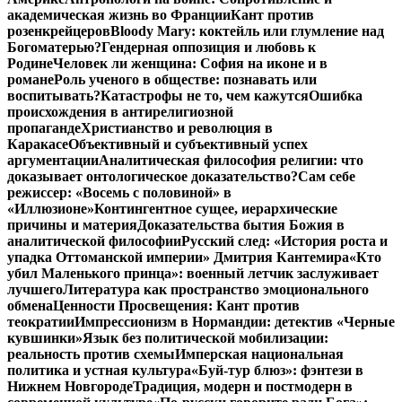
академическая жизнь во Франции
Кант против
розенкрейцеров
Bloody Mary: коктейль или глумление над
Богоматерью?
Гендерная оппозиция и любовь к
Родине
Человек ли женщина: София на иконе и в
романе
Роль ученого в обществе: познавать или
воспитывать?
Катастрофы не то, чем кажутся
Ошибка
происхождения в антирелигиозной
пропаганде
Христианство и революция в
Каракасе
Объективный и субъективный успех
аргументации
Аналитическая философия религии: что
доказывает онтологическое доказательство?
Сам себе
режиссер: «Восемь с половиной» в
«Иллюзионе»
Контингентное сущее, иерархические
причины и материя
Доказательства бытия Божия в
аналитической философии
Русский след: «История роста и
упадка Оттоманской империи» Дмитрия Кантемира
«Кто
убил Маленького принца»: военный летчик заслуживает
лучшего
Литература как пространство эмоционального
обмена
Ценности Просвещения: Кант против
теократии
Импрессионизм в Нормандии: детектив «Черные
кувшинки»
Язык без политической мобилизации:
реальность против схемы
Имперская национальная
политика и устная культура
«Буй-тур блюз»: фэнтези в
Нижнем Новгороде
Традиция, модерн и постмодерн в