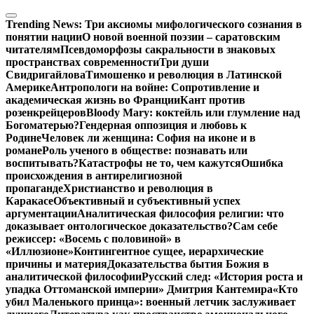
Перейти
к
Trending News:
Три аксиомы мифологического сознания в
содержимому
понятии нации
О новой военной поэзии – саратовским
читателям
Псевдоморфозы сакральности в знаковых
пространствах современности
Три души
Свидригайлова
Тимошенко и революция в Латинской
Америке
Антропологи на войне: Сопротивление и
академическая жизнь во Франции
Кант против
розенкрейцеров
Bloody Mary: коктейль или глумление над
Богоматерью?
Гендерная оппозиция и любовь к
Родине
Человек ли женщина: София на иконе и в
романе
Роль ученого в обществе: познавать или
воспитывать?
Катастрофы не то, чем кажутся
Ошибка
происхождения в антирелигиозной
пропаганде
Христианство и революция в
Каракасе
Объективный и субъективный успех
аргументации
Аналитическая философия религии: что
доказывает онтологическое доказательство?
Сам себе
режиссер: «Восемь с половиной» в
«Иллюзионе»
Контингентное сущее, иерархические
причины и материя
Доказательства бытия Божия в
аналитической философии
Русский след: «История роста и
упадка Оттоманской империи» Дмитрия Кантемира
«Кто
убил Маленького принца»: военный летчик заслуживает