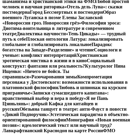
шаманизма и христианской этики на ФМО
Любой простой
человек и научная риторика
«Отель дель Луна»: сказки
постмодерна
Город Бессмертных и постмодерн
Образ
военного Луганска в поэме Елены Заславской
«Новороссия гроз. Новороссия грёз»
Философия эроса:
Диотима-воительница в литературе и современном
театре
Диалектика научности
«Тень Цикады» — трудный
путь к себе
Плоская онтология Латура: локализировать
глобальное и глобализировать локальное
Парадокс
богатства на Западе
«Разделение» и чтение
Социологи и
ученые: конфликт интерпретаций
Христианская
эротическая мистика в жизни и в кино
Социальный
конструкт: фантазия или реальность?
Культуролог Нина
Ищенко: «Ничего не бойся. Ты
справишься»
Разочарования зимы
Компрометация
персонажа у Достоевского: возможности использования в
платоновской философии
Любовь и шпионаж на курском
приграничье
«Записки сумасшедшего капитана»:
нравственный выбор и вера в победу
«Я не Пань
Цзиньлянь»: добрый Кафка для китайцев и
русских
Обезьяна танцует в театре: анти-Фауст в повести
«Дикий Подпоручик»
Эстетическая парадигма в объектно-
ориентированной философии
Монография «Новая военная
поэзия»: идеологический текст или научный труд?
Лавкрафтианский Краснодон на карте России
ФМО