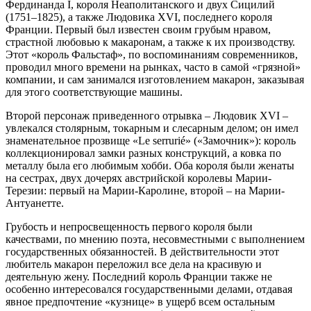
Фердинанда I, короля Неаполитанского и двух Сицилий
(1751–1825), а также Людовика XVI, последнего короля
Франции. Первый был известен своим грубым нравом,
страстной любовью к макаронам, а также к их производству.
Этот «король Фальстаф», по воспоминаниям современников,
проводил много времени на рынках, часто в самой «грязной»
компании, и сам занимался изготовлением макарон, заказывая
для этого соответствующие машины.
Второй персонаж приведенного отрывка – Людовик XVI –
увлекался столярным, токарным и слесарным делом; он имел
знаменательное прозвище «Le serrurié» («Замочник»): король
коллекционировал замки разных конструкций, а ковка по
металлу была его любимым хобби. Оба короля были женаты
на сестрах, двух дочерях австрийской королевы Марии-
Терезии: первый на Марии-Каролине, второй – на Марии-
Антуанетте.
Грубость и непросвещенность первого короля были
качествами, по мнению поэта, несовместными с выполнением
государственных обязанностей. В действительности этот
любитель макарон переложил все дела на красивую и
деятельную жену. Последний король Франции также не
особенно интересовался государственными делами, отдавая
явное предпочтение «кузнице» в ущерб всем остальным