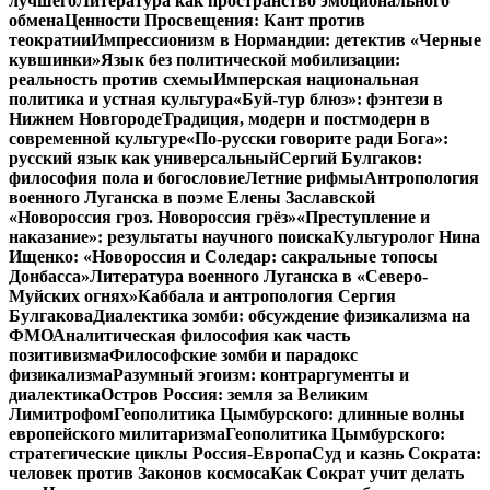
лучшего
Литература как пространство эмоционального
обмена
Ценности Просвещения: Кант против
теократии
Импрессионизм в Нормандии: детектив «Черные
кувшинки»
Язык без политической мобилизации:
реальность против схемы
Имперская национальная
политика и устная культура
«Буй-тур блюз»: фэнтези в
Нижнем Новгороде
Традиция, модерн и постмодерн в
современной культуре
«По-русски говорите ради Бога»:
русский язык как универсальный
Сергий Булгаков:
философия пола и богословие
Летние рифмы
Антропология
военного Луганска в поэме Елены Заславской
«Новороссия гроз. Новороссия грёз»
«Преступление и
наказание»: результаты научного поиска
Культуролог Нина
Ищенко: «Новороссия и Соледар: сакральные топосы
Донбасса»
Литература военного Луганска в «Северо-
Муйских огнях»
Каббала и антропология Сергия
Булгакова
Диалектика зомби: обсуждение физикализма на
ФМО
Аналитическая философия как часть
позитивизма
Философские зомби и парадокс
физикализма
Разумный эгоизм: контраргументы и
диалектика
Остров Россия: земля за Великим
Лимитрофом
Геополитика Цымбурского: длинные волны
европейского милитаризма
Геополитика Цымбурского:
стратегические циклы Россия-Европа
Суд и казнь Сократа:
человек против Законов космоса
Как Сократ учит делать