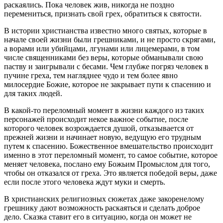
раскаялись. Пока человек жив, никогда не поздно
перемениться, признать свой грех, обратиться к святости.
В истории христианства известно много святых, которые в
начале своей жизни были грешниками, и не просто скрягами,
а ворами или убийцами, лгунами или лицемерами, в том
числе священниками без веры, которые обманывали свою
паству и заигрывали с бесами. Чем глубже погряз человек в
пучине греха, тем нагляднее чудо и тем более явно
милосердие Божие, которое не закрывает пути к спасению и
для таких людей.
В какой-то переломный момент в жизни каждого из таких
персонажей происходит некое важное событие, после
которого человек возрождается душой, отказывается от
прежней жизни и начинает новую, ведущую его трудным
путем к спасению. Божественное вмешательство происходит
именно в этот переломный момент, то самое событие, которое
меняет человека, послано ему Божьим Промыслом для того,
чтобы он отказался от греха. Это является победой веры, даже
если после этого человека ждут муки и смерть.
В христианских религиозных сюжетах даже закоренелому
грешнику дают возможность раскаяться и сделать доброе
дело. Сказка ставит его в ситуацию, когда он может не