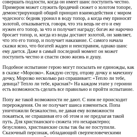
совершать подлости, когда он имеет шанс поступить честно.
Примером может служить бродячий сюжет о золотом топоре,
демонстрирующий общий принцип взаимодействия с миром
чудесного: бедняк уронил в воду топор, а когда ему приносят
золотой, отказывается, говоря, что эта вещь не его и ему
нужен его топор, за что и получает награду; богач же нарочно
бросает топор, и, когда из воды достают золотой, он заявляет,
что это его топор, и получает наказание. С самого начала
сказки ясно, что богатей жаден и неисправим, однако шанс
ему дается. Даже в самый последний момент он может
поступить честно и спасти свою жизнь и душу.
Подобное испытание герою могут посылать не единожды, как
в сказке «Морозко». Каждую сестру, отцову дочку и мачехину
дочку, Морозко несколько раз спрашивает: «Тепло ли тебе,
девица? Тепло ли тебе, красная?» На каждом этапе у героини
есть возможность сделать все правильно и пройти испытание.
Попу же такой возможности не дают. С ним не происходит
перерождения. Он не получает шанса измениться. Попа
уничтожили безжалостно, не давая ему возможности
покаяться, не спрашивая его об этом и не предлагая такой
путь. Для христианского сюжета это нехарактерно;
безусловно, христианские силы так бы не поступили.
Сказочный персонаж, обладающий сверхчеловеческими