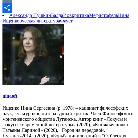
Link
VK
Александр Пушкин
Балда
Иов
критика
Мефистофель
Нина
Отправить
Ищенко
русская литература
Фауст
ninaoft
Ищенко Нина Сергеевна (р. 1978) – кандидат философских
наук, культуролог, литературный критик. Член Философского
монтеневского общества Луганска. Автор книг «Локусы и
фокусы современной литературы» (2020), «Книжная полка
Татьяны Лариной» (2020), «Город на передовой.
Луганск-2014» (2020), «Борьба цивилизаций в “Отблесках