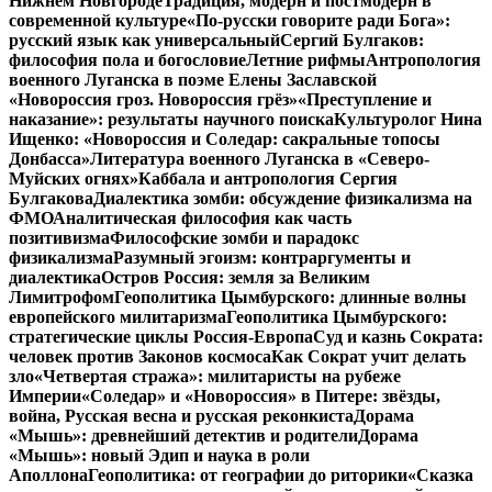
Нижнем Новгороде
Традиция, модерн и постмодерн в
современной культуре
«По-русски говорите ради Бога»:
русский язык как универсальный
Сергий Булгаков:
философия пола и богословие
Летние рифмы
Антропология
военного Луганска в поэме Елены Заславской
«Новороссия гроз. Новороссия грёз»
«Преступление и
наказание»: результаты научного поиска
Культуролог Нина
Ищенко: «Новороссия и Соледар: сакральные топосы
Донбасса»
Литература военного Луганска в «Северо-
Муйских огнях»
Каббала и антропология Сергия
Булгакова
Диалектика зомби: обсуждение физикализма на
ФМО
Аналитическая философия как часть
позитивизма
Философские зомби и парадокс
физикализма
Разумный эгоизм: контраргументы и
диалектика
Остров Россия: земля за Великим
Лимитрофом
Геополитика Цымбурского: длинные волны
европейского милитаризма
Геополитика Цымбурского:
стратегические циклы Россия-Европа
Суд и казнь Сократа:
человек против Законов космоса
Как Сократ учит делать
зло
«Четвертая стража»: милитаристы на рубеже
Империи
«Соледар» и «Новороссия» в Питере: звёзды,
война, Русская весна и русская реконкиста
Дорама
«Мышь»: древнейший детектив и родители
Дорама
«Мышь»: новый Эдип и наука в роли
Аполлона
Геополитика: от географии до риторики
«Сказка