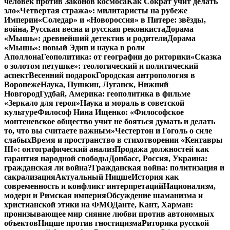
человек против Законов космоса
Как Сократ учит делать
зло
«Четвертая стража»: милитаристы на рубеже
Империи
«Соледар» и «Новороссия» в Питере: звёзды,
война, Русская весна и русская реконкиста
Дорама
«Мышь»: древнейший детектив и родители
Дорама
«Мышь»: новый Эдип и наука в роли
Аполлона
Геополитика: от географии до риторики
«Сказка
о золотом петушке»: теологический и политический
аспект
Весенний подарок
Городская антропология в
Воронеже
Наука, Пушкин, Луганск, Нижний
Новгород
Гудбай, Америка: геополитика в фильме
«Зеркало для героя»
Наука и мораль в советской
культуре
Философ Нина Ищенко: «Философское
монтеневское общество учит не бояться думать и делать
то, что вы считаете важным»
Честертон и Гоголь о силе
слабых
Время и пространство в стихотворении «Кентавры
III»: онтографический анализ
Продажа должностей как
гарантия народной свободы
Донбасс, Россия, Украина:
гражданская ли война?
Гражданская война: политизация и
сакрализация
Актуальный Ницше
История как
современность и конфликт интерпретаций
Национализм,
модерн и Римская империя
Обсуждение шаманизма и
христианской этики на ФМО
Данте, Кант, Харман:
пронизывающее мир сияние любви против автономных
объектов
Ницше против гностицизма
Риторика русской