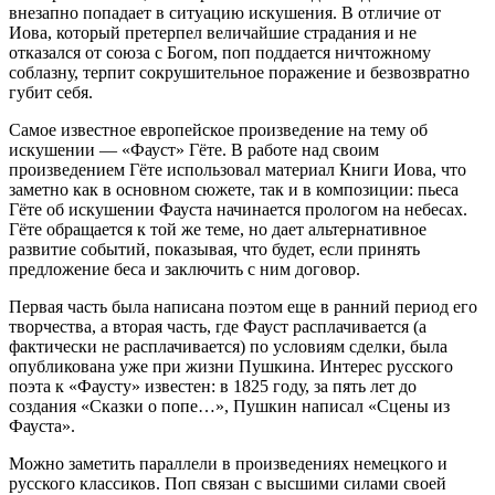
внезапно попадает в ситуацию искушения. В отличие от
Иова, который претерпел величайшие страдания и не
отказался от союза с Богом, поп поддается ничтожному
соблазну, терпит сокрушительное поражение и безвозвратно
губит себя.
Самое известное европейское произведение на тему об
искушении — «Фауст» Гёте. В работе над своим
произведением Гёте использовал материал Книги Иова, что
заметно как в основном сюжете, так и в композиции: пьеса
Гёте об искушении Фауста начинается прологом на небесах.
Гёте обращается к той же теме, но дает альтернативное
развитие событий, показывая, что будет, если принять
предложение беса и заключить с ним договор.
Первая часть была написана поэтом еще в ранний период его
творчества, а вторая часть, где Фауст расплачивается (а
фактически не расплачивается) по условиям сделки, была
опубликована уже при жизни Пушкина. Интерес русского
поэта к «Фаусту» известен: в 1825 году, за пять лет до
создания «Сказки о попе…», Пушкин написал «Сцены из
Фауста».
Можно заметить параллели в произведениях немецкого и
русского классиков. Поп связан с высшими силами своей