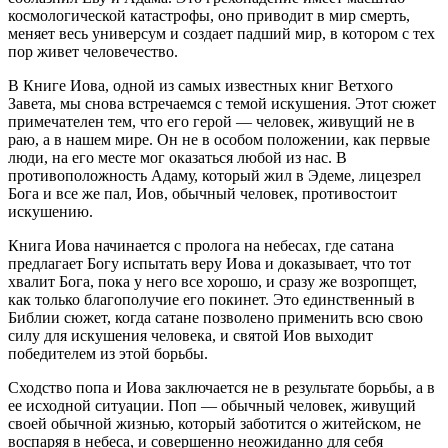
космологической катастрофы, оно приводит в мир смерть,
меняет весь универсум и создает падший мир, в котором с тех
пор живет человечество.
В Книге Иова, одной из самых известных книг Ветхого
Завета, мы снова встречаемся с темой искушения. Этот сюжет
примечателен тем, что его герой — человек, живущий не в
раю, а в нашем мире. Он не в особом положении, как первые
люди, на его месте мог оказаться любой из нас. В
противоположность Адаму, который жил в Эдеме, лицезрел
Бога и все же пал, Иов, обычный человек, противостоит
искушению.
Книга Иова начинается с пролога на небесах, где сатана
предлагает Богу испытать веру Иова и доказывает, что тот
хвалит Бога, пока у него все хорошо, и сразу же возропщет,
как только благополучие его покинет. Это единственный в
Библии сюжет, когда сатане позволено применить всю свою
силу для искушения человека, и святой Иов выходит
победителем из этой борьбы.
Сходство попа и Иова заключается не в результате борьбы, а в
ее исходной ситуации. Поп — обычный человек, живущий
своей обычной жизнью, который заботится о житейском, не
воспаряя в небеса, и совершенно неожиданно для себя