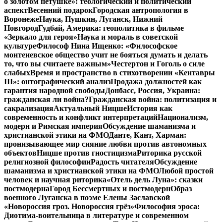
о золотом петушке»: теологический и политический
аспект
Весенний подарок
Городская антропология в
Воронеже
Наука, Пушкин, Луганск, Нижний
Новгород
Гудбай, Америка: геополитика в фильме
«Зеркало для героя»
Наука и мораль в советской
культуре
Философ Нина Ищенко: «Философское
монтеневское общество учит не бояться думать и делать
то, что вы считаете важным»
Честертон и Гоголь о силе
слабых
Время и пространство в стихотворении «Кентавры
III»: онтографический анализ
Продажа должностей как
гарантия народной свободы
Донбасс, Россия, Украина:
гражданская ли война?
Гражданская война: политизация и
сакрализация
Актуальный Ницше
История как
современность и конфликт интерпретаций
Национализм,
модерн и Римская империя
Обсуждение шаманизма и
христианской этики на ФМО
Данте, Кант, Харман:
пронизывающее мир сияние любви против автономных
объектов
Ницше против гностицизма
Риторика русской
религиозной философии
Радость читателя
Обсуждение
шаманизма и христианской этики на ФМО
Любой простой
человек и научная риторика
«Отель дель Луна»: сказки
постмодерна
Город Бессмертных и постмодерн
Образ
военного Луганска в поэме Елены Заславской
«Новороссия гроз. Новороссия грёз»
Философия эроса:
Диотима-воительница в литературе и современном