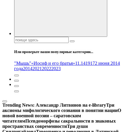
Поиск:
Или проверьте наши популярные категории...
"Мышь"
«Иосиф и его братья»
11.14
1917
2 июня 2014
года
2014
2021
2022
2023
Trending News:
Александр Литвинов на e-library
Три
аксиомы мифологического сознания в понятии нации
О
новой военной поэзии – саратовским
читателям
Псевдоморфозы сакральности в знаковых
пространствах современности
Три души
Свидригайлова
Тимошенко и революция в Латинской