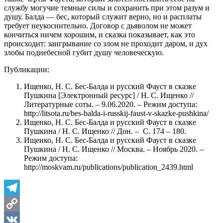
службу могучие темные силы и сохранить при этом разум и
душу. Балда — бес, который служит верно, но и расплаты
требует неукоснительно. Договор с дьяволом не может
кончиться ничем хорошим, и сказка показывает, как это
происходит: заигрывание со злом не проходит даром, и дух
злобы поднебесной губит душу человеческую.
Публикации:
Ищенко, Н. С. Бес-Балда и русский Фауст в сказке
Пушкина [Электронный ресурс] / Н. С. Ищенко //
Литературные соты. – 9.06.2020. – Режим доступа:
http://litsota.ru/bes-balda-i-russkij-faust-v-skazke-pushkina/
Ищенко, Н. С. Бес-Балда и русский Фауст в сказке
Пушкина / Н. С. Ищенко // Дон. – С. 174 – 180.
Ищенко, Н. С. Бес-Балда и русский Фауст в сказке
Пушкина / Н. С. Ищенко // Москва. – Ноябрь 2020. –
Режим доступа:
http://moskvam.ru/publications/publication_2439.html
Telegram
Copy