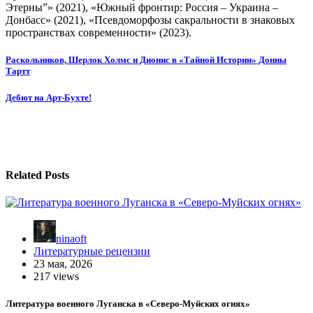
Этерны”» (2021), «Южный фронтир: Россия – Украина –
Донбасс» (2021), «Псевдоморфозы сакральности в знаковых
пространствах современности» (2023).
Навигация
Раскольников, Шерлок Холмс и Дионис в «Тайной Истории» Донны
Тартт
по
записям
Дебют на Арт-Бухте!
Related Posts
ninaoft
Литературные рецензии
23 мая, 2026
217 views
Литература военного Луганска в «Северо-Муйских огнях»