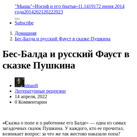
"Мышь"
«Иосиф и его братья»
11.14
1917
2 июня 2014
года
2014
2021
2022
2023
Subscribe
Домашняя
Бес-Балда и русский Фауст в сказке Пушкина
Бес-Балда и русский Фауст в
сказке Пушкина
ninaoft
Литературные рецензии
14 апреля, 2022
0 Комментарии
«С
казка о попе и о работнике его Балде» — одна из самых
загадочных сказок Пушкина. У каждого, кто ее прочитал,
возникает вопрос: за что же так жестоко наказали попа?