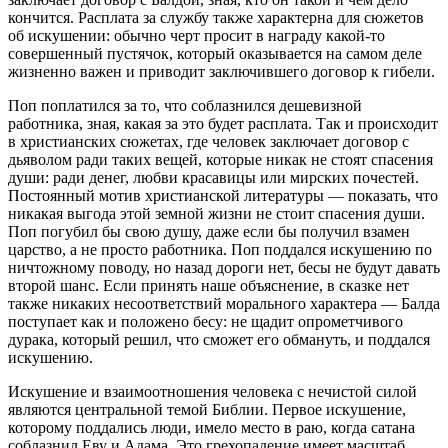
кончится. Расплата за службу также характерна для сюжетов
об искушении: обычно черт просит в награду какой-то
совершенный пустячок, который оказывается на самом деле
жизненно важен и приводит заключившего договор к гибели.
Поп поплатился за то, что соблазнился дешевизной
работника, зная, какая за это будет расплата. Так и происходит
в христианских сюжетах, где человек заключает договор с
дьяволом ради таких вещей, которые никак не стоят спасения
души: ради денег, любви красавицы или мирских почестей.
Постоянный мотив христианской литературы — показать, что
никакая выгода этой земной жизни не стоит спасения души.
Поп погубил бы свою душу, даже если бы получил взамен
царство, а не просто работника. Поп поддался искушению по
ничтожному поводу, но назад дороги нет, бесы не будут давать
второй шанс. Если принять наше объяснение, в сказке нет
также никаких несоответствий морального характера — Балда
поступает как и положено бесу: не щадит опрометчивого
дурака, который решил, что сможет его обмануть, и поддался
искушению.
Искушение и взаимоотношения человека с нечистой силой
являются центральной темой Библии. Первое искушение,
которому поддались люди, имело место в раю, когда сатана
соблазнил Еву и Адама. Это грехопадение имеет масштаб