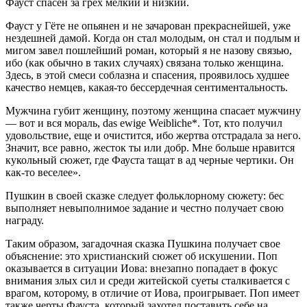
Фауст спасен за грех мелкий и низкий.
Фауст у Гёте не опьянен и не зачарован прекраснейшей, уже
нездешней дамой. Когда он стал молодым, он стал и подлым и
мигом завел пошлейший роман, который я не назову связью,
ибо (как обычно в таких случаях) связана только женщина.
Здесь, в этой смеси соблазна и спасения, проявилось худшее
качество немцев, какая-то бессердечная сентиментальность.
Мужчина губит женщину, поэтому женщина спасает мужчину
— вот и вся мораль, das ewige Weibliche*. Тот, кто получил
удовольствие, еще и очистится, ибо жертва отстрадала за него.
Значит, все равно, жесток ты или добр. Мне больше нравится
кукольный сюжет, где Фауста тащат в ад черные чертики. Он
как-то веселее».
Пушкин в своей сказке следует фольклорному сюжету: бес
выполняет невыполнимое задание и честно получает свою
награду.
Таким образом, загадочная сказка Пушкина получает свое
объяснение: это христианский сюжет об искушении. Поп
оказывается в ситуации Иова: внезапно попадает в фокус
внимания злых сил и среди житейской суеты сталкивается с
врагом, которому, в отличие от Иова, проигрывает. Поп имеет
также черты Фауста, который захотел поставить себе на