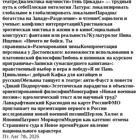
театре
Диалектика научности
«Тень Цикады» — трудный
путь к себе
Плоская онтология Латура: локализировать
глобальное и глобализировать локальное
Парадокс
богатства на Западе
«Разделение» и чтение
Социологи и
ученые: конфликт интерпретаций
Христианская
эротическая мистика в жизни и в кино
Социальный
конструкт: фантазия или реальность?
Культуролог Нина
Ищенко: «Ничего не бойся. Ты
справишься»
Разочарования зимы
Компрометация
персонажа у Достоевского: возможности использования в
платоновской философии
Любовь и шпионаж на курском
приграничье
«Записки сумасшедшего капитана»:
нравственный выбор и вера в победу
«Я не Пань
Цзиньлянь»: добрый Кафка для китайцев и
русских
Обезьяна танцует в театре: анти-Фауст в повести
«Дикий Подпоручик»
Эстетическая парадигма в объектно-
ориентированной философии
Монография «Новая военная
поэзия»: идеологический текст или научный труд?
Лавкрафтианский Краснодон на карте России
ФМО
приглашает на презентацию первого в России
исследования новой военной поэзии
Шерлок Холмс в
Японии
Патриот Мориарти
Модерн как катехон: отмена
Страшного суда в Новое время
Редкое явление
национального характера
Пт. Авг 7th, 2026