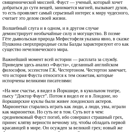
священнической миссией. Фауст — ученый, который хочет
добраться до сути вещей, занимается магией, вызывает духов,
то есть проявляет самый серьезный интерес к миру чудесного,
считает это делом своей жизни.
Волшебный слуга и в одном, и в другом случае
демонстрирует необычайные силу и могущество. В поэме
Гёте дьявольская природа Мефистофеля указана явно, в сказке
Пушкина сверхприродные силы Балды характеризуют его как
существо нечеловеческого мира.
Важнейший момент всей истории — расплата за службу.
Приведем здесь анализ «Фауста», сделанный английском
философом, эссеистом Г.К. Честертоном. Честертон замечает,
что история Фауста относится к тем сюжетам, которые
испорчены великими писателями:
«На мое счастье, я видел в Йоркшире, в кукольном театре,
пьесу “Доктор Фауст”. Потом я видел ее и в Лондоне, но
йоркширские куклы были живее лондонских актеров.
Марионетки старались играть как люди, а люди, увы, играли
как марионетки. Но суть не в том. Суть вот в чем:
средневековый Фауст погиб, ибо совершил страшный грех,
принес клятву верности вечному злу, чтобы обладать первой
красавицей в мире. Он осужден за великий грех; новый же