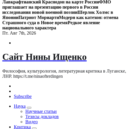
Лавкрафтианский Краснодон на карте России
ФМО
приглашает на презентацию первого в России
исследования новой военной поэзии
Шерлок Холмс в
Японии
Патриот Мориарти
Модерн как катехон: отмена
Страшного суда в Новое время
Редкое явление
национального характера
Пт. Авг 7th, 2026
Сайт Нины Ищенко
Философия, культурология, литературная критика в Луганске,
ЛНР. https://t.me/ninaofterdingen
Subscribe
Наука
Научные статьи
Тезисы докладов
Видео
Критика