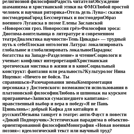
религиозной философии
Радость читателя
Обсуждение
шаманизма и христианской этики на ФМО
Любой простой
человек и научная риторика
«Отель дель Луна»: сказки
постмодерна
Город Бессмертных и постмодерн
Образ
военного Луганска в поэме Елены Заславской
«Новороссия гроз. Новороссия грёз»
Философия эроса:
Диотима-воительница в литературе и современном
театре
Диалектика научности
«Тень Цикады» — трудный
путь к себе
Плоская онтология Латура: локализировать
глобальное и глобализировать локальное
Парадокс
богатства на Западе
«Разделение» и чтение
Социологи и
ученые: конфликт интерпретаций
Христианская
эротическая мистика в жизни и в кино
Социальный
конструкт: фантазия или реальность?
Культуролог Нина
Ищенко: «Ничего не бойся. Ты
справишься»
Разочарования зимы
Компрометация
персонажа у Достоевского: возможности использования в
платоновской философии
Любовь и шпионаж на курском
приграничье
«Записки сумасшедшего капитана»:
нравственный выбор и вера в победу
«Я не Пань
Цзиньлянь»: добрый Кафка для китайцев и
русских
Обезьяна танцует в театре: анти-Фауст в повести
«Дикий Подпоручик»
Эстетическая парадигма в объектно-
ориентированной философии
Монография «Новая военная
поэзия»: идеологический текст или научный труд?