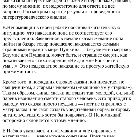
высказаны интересные идеи о сюжете и персонажах, однако,
по моему мнению, их недостаточно для ответа на все
вопросы. Рассмотрим вкратце результаты проведенного
литературоведческого анализа.
В.Непомнящий в своей работе обосновал читательскую
интуицию, что наказание попа не соответствует его
преступлению. Заявленное в начале сказки желание попа
найти на базаре товар подешевле наказывается самыми
страшными карами в мире Пушкина — безумием и смертью.
Безумие для Пушкина, может быть, и страшнее смерти, как
показывает его стихотворение «Не дай мне Бог сойти с
ума…». Это неадекватное наказание за простую житейскую
прижимистость.
Кроме того, в последних строках сказки поп предстает не
священником, а старым человеком («вышибло ум у старика»).
Таким образом, финал сказки выглядит так: молодой, сильный
парень избивает до смерти старого человека. Это приводит к
выводу, что сказка просто неудачна — поэт не справился с
материалом и не смог создать убедительный образ, которому
читатель/слушатель хотел бы подражать. В.Непомнящий
осторожно склоняется к этому мнению.
Е.Неёлов указывает, что «Пушкин» и «не справился с
материалом» — невозможное сочетание. Прежде чем