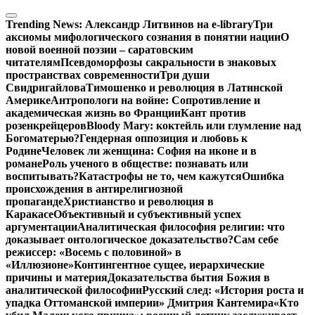
Перейти
к
Trending News:
Александр Литвинов на e-library
Три
содержимому
аксиомы мифологического сознания в понятии нации
О
новой военной поэзии – саратовским
читателям
Псевдоморфозы сакральности в знаковых
пространствах современности
Три души
Свидригайлова
Тимошенко и революция в Латинской
Америке
Антропологи на войне: Сопротивление и
академическая жизнь во Франции
Кант против
розенкрейцеров
Bloody Mary: коктейль или глумление над
Богоматерью?
Гендерная оппозиция и любовь к
Родине
Человек ли женщина: София на иконе и в
романе
Роль ученого в обществе: познавать или
воспитывать?
Катастрофы не то, чем кажутся
Ошибка
происхождения в антирелигиозной
пропаганде
Христианство и революция в
Каракасе
Объективный и субъективный успех
аргументации
Аналитическая философия религии: что
доказывает онтологическое доказательство?
Сам себе
режиссер: «Восемь с половиной» в
«Иллюзионе»
Контингентное сущее, иерархические
причины и материя
Доказательства бытия Божия в
аналитической философии
Русский след: «История роста и
упадка Оттоманской империи» Дмитрия Кантемира
«Кто