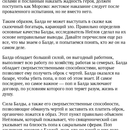
силами и посланный наказать жадность героя, должен
поступить как Морозко: жестокое наказание следует после
проваленного испытания, но не вместо него.
Таким образом, Балда не может выступать в сказке как
сказочный богатырь, карающий зло. Правильно определив
основные качества Балды, исследователь Неёлов сделал на их
основе неправильные выводы. Давайте перечислим еще раз
все, что мы знаем о Балде, и попытаемся понять, кто же он на
самом деле.
Балда обладает большой силой, он выгодный работник,
выполняет всю работу по хозяйству, работая за семерых. Балда
обладает сверхъестественными способностями, которые
позволяют ему получить оброк с чертей. Балда оказался на
базаре, чтобы убить попа, и поп об этом знает. И самое
последнее, но самое важное — поп и Балда заключают
договор, по условиям которого поп теряет разум, жизнь и
душу.
Сила Балды, а также его сверхъестественные способности,
позволяющие обмануть чертей и заставить их платить оброк,
органично ложатся в образ. Этот пункт правильно объяснен
Неёловым, который показывает, что священнический сан
указывает на близость попа к сакральным сферам. Поп
заключает договор с Балдой, зная, кто он такой и чем дело