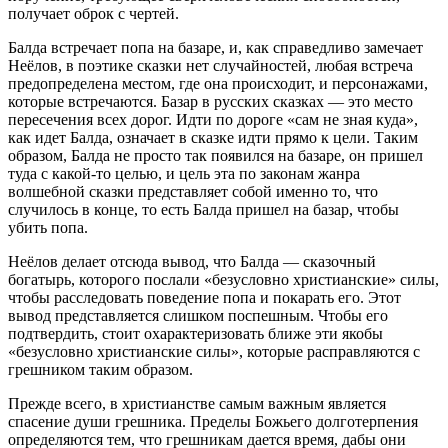
получает оброк с чертей.
Балда встречает попа на базаре, и, как справедливо замечает
Неёлов, в поэтике сказки нет случайностей, любая встреча
предопределена местом, где она происходит, и персонажами,
которые встречаются. Базар в русских сказках — это место
пересечения всех дорог. Идти по дороге «сам не зная куда»,
как идет Балда, означает в сказке идти прямо к цели. Таким
образом, Балда не просто так появился на базаре, он пришел
туда с какой-то целью, и цель эта по законам жанра
волшебной сказки представляет собой именно то, что
случилось в конце, то есть Балда пришел на базар, чтобы
убить попа.
Неёлов делает отсюда вывод, что Балда — сказочный
богатырь, которого послали «безусловно христианские» силы,
чтобы расследовать поведение попа и покарать его. Этот
вывод представляется слишком поспешным. Чтобы его
подтвердить, стоит охарактеризовать ближе эти якобы
«безусловно христианские силы», которые расправляются с
грешником таким образом.
Прежде всего, в христианстве самым важным является
спасение души грешника. Пределы Божьего долготерпения
определяются тем, что грешникам дается время, дабы они