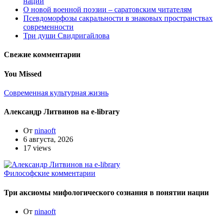
нации
О новой военной поэзии – саратовским читателям
Псевдоморфозы сакральности в знаковых пространствах
современности
Три души Свидригайлова
Свежие комментарии
You Missed
Современная культурная жизнь
Александр Литвинов на e-library
От
ninaoft
6 августа, 2026
17 views
Философские комментарии
Три аксиомы мифологического сознания в понятии нации
От
ninaoft