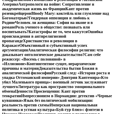
Америке
Антропологи на войне: Сопротивление и
академическая жизнь во Франции
Кант против
розенкрейцеров
Bloody Mary: коктейль или глумление над
Богоматерью?
Гендерная оппозиция и любовь к
Родине
Человек ли женщина: София на иконе и в
романе
Роль ученого в обществе: познавать или
воспитывать?
Катастрофы не то, чем кажутся
Ошибка
происхождения в антирелигиозной
пропаганде
Христианство и революция в
Каракасе
Объективный и субъективный успех
аргументации
Аналитическая философия религии: что
доказывает онтологическое доказательство?
Сам себе
режиссер: «Восемь с половиной» в
«Иллюзионе»
Контингентное сущее, иерархические
причины и материя
Доказательства бытия Божия в
аналитической философии
Русский след: «История роста и
упадка Оттоманской империи» Дмитрия Кантемира
«Кто
убил Маленького принца»: военный летчик заслуживает
лучшего
Литература как пространство эмоционального
обмена
Ценности Просвещения: Кант против
теократии
Импрессионизм в Нормандии: детектив «Черные
кувшинки»
Язык без политической мобилизации:
реальность против схемы
Имперская национальная
политика и устная культура
«Буй-тур блюз»: фэнтези в