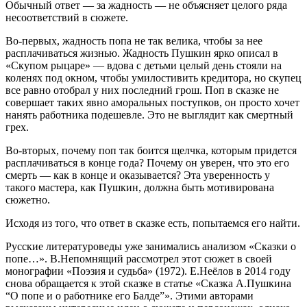
Обычный ответ — за жадность — не объясняет целого ряда
несоответствий в сюжете.
Во-первых, жадность попа не так велика, чтобы за нее
расплачиваться жизнью. Жадность Пушкин ярко описал в
«Скупом рыцаре» — вдова с детьми целый день стояли на
коленях под окном, чтобы умилостивить кредитора, но скупец
все равно отобрал у них последний грош. Поп в сказке не
совершает таких явно аморальных поступков, он просто хочет
нанять работника подешевле. Это не выглядит как смертный
грех.
Во-вторых, почему поп так боится щелчка, которым придется
расплачиваться в конце года? Почему он уверен, что это его
смерть — как в конце и оказывается? Эта уверенность у
такого мастера, как Пушкин, должна быть мотивирована
сюжетно.
Исходя из того, что ответ в сказке есть, попытаемся его найти.
Русские литературоведы уже занимались анализом «Сказки о
попе…». В.Непомнящий рассмотрел этот сюжет в своей
монографии «Поэзия и судьба» (1972). Е.Неёлов в 2014 году
снова обращается к этой сказке в статье «Сказка А.Пушкина
“О попе и о работнике его Балде”». Этими авторами