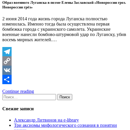
Образ военного Луганска в поэме Елены Заславской «Новороссия гроз.
Новороссия грёз»
2 июня 2014 года жизнь города Луганска полностью
изменилась. Именно тогда была осуществлена первая
бомбежка города с украинского самолета. Украинские
военные нанесли бомбово-штурмовой удар по Луганску, убив
восемь мирных жителей.…
Telegram
Copy
Link
VK
Отправить
Continue reading
Найти:
Свежие записи
Александр Литвинов на e-library
Три аксиомы мифологического сознания в понятии