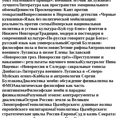
убил Маленького принца»: военный летчик заслуживает
лучшего
Литература как пространство эмоционального
обмена
Ценности Просвещения: Кант против
теократии
Импрессионизм в Нормандии: детектив «Черные
кувшинки»
Язык без политической мобилизации:
реальность против схемы
Имперская национальная
политика и устная культура
«Буй-тур блюз»: фэнтези в
Нижнем Новгороде
Традиция, модерн и постмодерн в
современной культуре
«По-русски говорите ради Бога»:
русский язык как универсальный
Сергий Булгаков:
философия пола и богословие
Летние рифмы
Антропология
военного Луганска в поэме Елены Заславской
«Новороссия гроз. Новороссия грёз»
«Преступление и
наказание»: результаты научного поиска
Культуролог Нина
Ищенко: «Новороссия и Соледар: сакральные топосы
Донбасса»
Литература военного Луганска в «Северо-
Муйских огнях»
Каббала и антропология Сергия
Булгакова
Диалектика зомби: обсуждение физикализма на
ФМО
Аналитическая философия как часть
позитивизма
Философские зомби и парадокс
физикализма
Разумный эгоизм: контраргументы и
диалектика
Остров Россия: земля за Великим
Лимитрофом
Геополитика Цымбурского: длинные волны
европейского милитаризма
Геополитика Цымбурского:
стратегические циклы Россия-Европа
Суд и казнь Сократа: