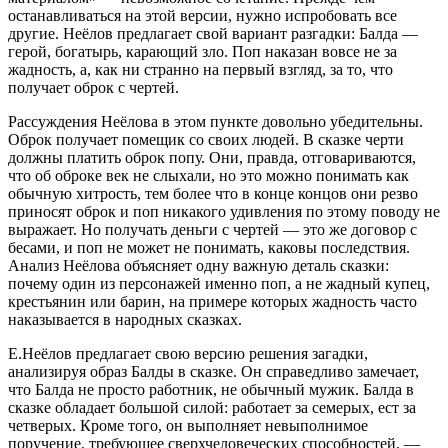
останавливаться на этой версии, нужно испробовать все
другие. Неёлов предлагает свой вариант разгадки: Балда —
герой, богатырь, карающий зло. Поп наказан вовсе не за
жадность, а, как ни странно на первый взгляд, за то, что
получает оброк с чертей.
Рассуждения Неёлова в этом пункте довольно убедительны.
Оброк получает помещик со своих людей. В сказке черти
должны платить оброк попу. Они, правда, отговариваются,
что об оброке век не слыхали, но это можно понимать как
обычную хитрость, тем более что в конце концов они резво
приносят оброк и поп никакого удивления по этому поводу не
выражает. Но получать деньги с чертей — это же договор с
бесами, и поп не может не понимать, каковы последствия.
Анализ Неёлова объясняет одну важную деталь сказки:
почему один из персонажей именно поп, а не жадный купец,
крестьянин или барин, на примере которых жадность часто
наказывается в народных сказках.
Е.Неёлов предлагает свою версию решения загадки,
анализируя образ Балды в сказке. Он справедливо замечает,
что Балда не просто работник, не обычный мужик. Балда в
сказке обладает большой силой: работает за семерых, ест за
четверых. Кроме того, он выполняет невыполнимое
поручение, требующее сверхчеловеческих способностей, —