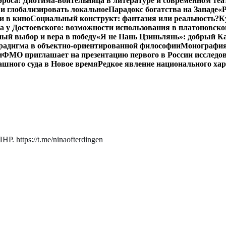
роса: Диотима-воительница в литературе и современном теа
 и глобализировать локальное
Парадокс богатства на Западе
«Р
и в кино
Социальный конструкт: фантазия или реальность?
К
 у Достоевского: возможности использования в платоновск
ый выбор и вера в победу
«Я не Пань Цзиньлянь»: добрый Ка
радигма в объектно-ориентированной философии
Монография 
и
ФМО приглашает на презентацию первого в России исследов
ашного суда в Новое время
Редкое явление национального ха
. https://t.me/ninaofterdingen