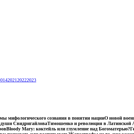
2014
2021
2022
2023
мы мифологического сознания в понятии нации
О новой воен
 души Свидригайлова
Тимошенко и революция в Латинской 
ров
Bloody Mary: коктейль или глумление над Богоматерью?
Г