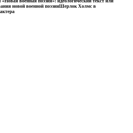
«Новая военная поэзия»: идеологический текст или
ания новой военной поэзии
Шерлок Холмс в
рактера