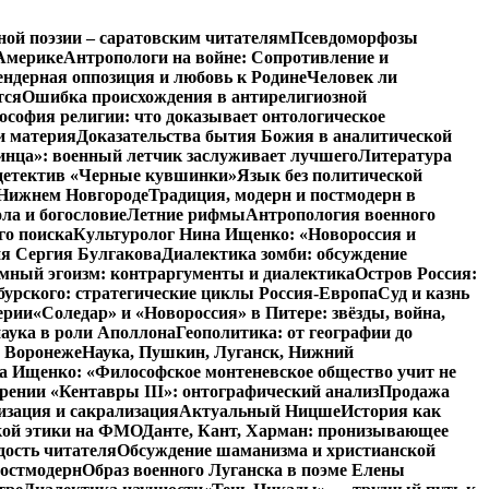
ной поэзии – саратовским читателям
Псевдоморфозы
Америке
Антропологи на войне: Сопротивление и
ендерная оппозиция и любовь к Родине
Человек ли
тся
Ошибка происхождения в антирелигиозной
софия религии: что доказывает онтологическое
и материя
Доказательства бытия Божия в аналитической
инца»: военный летчик заслуживает лучшего
Литература
детектив «Черные кувшинки»
Язык без политической
 Нижнем Новгороде
Традиция, модерн и постмодерн в
ла и богословие
Летние рифмы
Антропология военного
го поиска
Культуролог Нина Ищенко: «Новороссия и
ия Сергия Булгакова
Диалектика зомби: обсуждение
мный эгоизм: контраргументы и диалектика
Остров Россия:
урского: стратегические циклы Россия-Европа
Суд и казнь
ерии
«Соледар» и «Новороссия» в Питере: звёзды, война,
аука в роли Аполлона
Геополитика: от географии до
в Воронеже
Наука, Пушкин, Луганск, Нижний
 Ищенко: «Философское монтеневское общество учит не
рении «Кентавры III»: онтографический анализ
Продажа
изация и сакрализация
Актуальный Ницше
История как
кой этики на ФМО
Данте, Кант, Харман: пронизывающее
дость читателя
Обсуждение шаманизма и христианской
постмодерн
Образ военного Луганска в поэме Елены