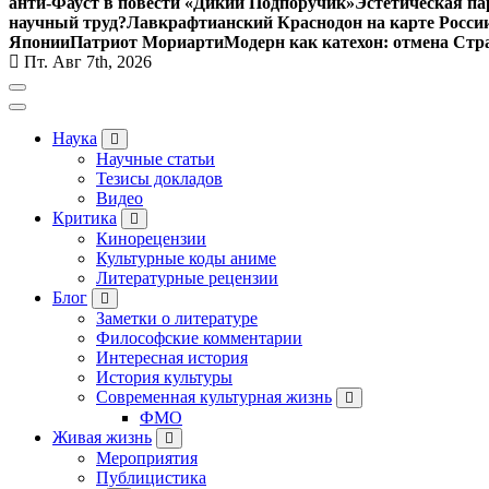
анти-Фауст в повести «Дикий Подпоручик»
Эстетическая па
научный труд?
Лавкрафтианский Краснодон на карте Росси
Японии
Патриот Мориарти
Модерн как катехон: отмена Стр
Пт. Авг 7th, 2026
Наука
Научные статьи
Тезисы докладов
Видео
Критика
Кинорецензии
Культурные коды аниме
Литературные рецензии
Блог
Заметки о литературе
Философские комментарии
Интересная история
История культуры
Современная культурная жизнь
ФМО
Живая жизнь
Мероприятия
Публицистика