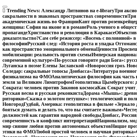
Перейти
к
Trending News:
Александр Литвинов на e-library
Три аксио
содержимому
сакральности в знаковых пространствах современности
Три
академическая жизнь во Франции
Кант против розенкрейце
женщина: София на иконе и в романе
Роль ученого в общес
пропаганде
Христианство и революция в Каракасе
Объектив
доказательство?
Сам себе режиссер: «Восемь с половиной» 
философии
Русский след: «История роста и упадка Оттома
как пространство эмоционального обмена
Ценности Просвещ
мобилизации: реальность против схемы
Имперская национал
современной культуре
«По-русски говорите ради Бога»: рус
Луганска в поэме Елены Заславской «Новороссия гроз. Ново
Соледар: сакральные топосы Донбасса»
Литература военног
физикализма на ФМО
Аналитическая философия как часть 
земля за Великим Лимитрофом
Геополитика Цымбурского: 
Сократа: человек против Законов космоса
Как Сократ учит 
Русская весна и русская реконкиста
Дорама «Мышь»: древне
риторики
«Сказка о золотом петушке»: теологический и пол
Новгород
Гудбай, Америка: геополитика в фильме «Зеркало 
бояться думать и делать то, что вы считаете важным»
Честе
должностей как гарантия народной свободы
Донбасс, Росси
современность и конфликт интерпретаций
Национализм, мо
мир сияние любви против автономных объектов
Ницше прот
этики на ФМО
Любой простой человек и научная риторика
«