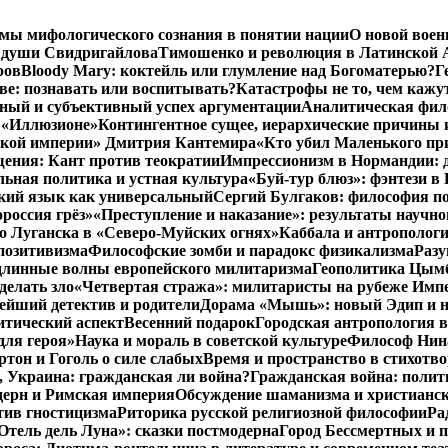
мы мифологического сознания в понятии нации
О новой воен
 души Свидригайлова
Тимошенко и революция в Латинской 
ров
Bloody Mary: коктейль или глумление над Богоматерью?
Г
тве: познавать или воспитывать?
Катастрофы не то, чем кажу
ный и субъективный успех аргументации
Аналитическая фило
в «Иллюзионе»
Контингентное сущее, иерархические причины 
нской империи» Дмитрия Кантемира
«Кто убил Маленького пр
ения: Кант против теократии
Импрессионизм в Нормандии: 
ьная политика и устная культура
«Буй-тур блюз»: фэнтези в
ский язык как универсальный
Сергий Булгаков: философия по
россия грёз»
«Преступление и наказание»: результаты научно
о Луганска в «Северо-Муйских огнях»
Каббала и антрополог
позитивизма
Философские зомби и парадокс физикализма
Разу
длинные волны европейского милитаризма
Геополитика Цымб
делать зло
«Четвертая стража»: милитаристы на рубеже Имп
йший детектив и родители
Дорама «Мышь»: новый Эдип и н
итический аспект
Весенний подарок
Городская антропология 
для героя»
Наука и мораль в советской культуре
Философ Нина
ртон и Гоголь о силе слабых
Время и пространство в стихотво
я, Украина: гражданская ли война?
Гражданская война: полит
дерн и Римская империя
Обсуждение шаманизма и христианс
ив гностицизма
Риторика русской религиозной философии
Ра
Отель дель Луна»: сказки постмодерна
Город Бессмертных и 