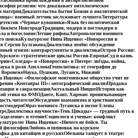
тся
Ошибка происхождения в антирелигиозной
софия религии: что доказывает онтологическое
и материя
Доказательства бытия Божия в аналитической
инца»: военный летчик заслуживает лучшего
Литература
детектив «Черные кувшинки»
Язык без политической
 Нижнем Новгороде
Традиция, модерн и постмодерн в
ла и богословие
Летние рифмы
Антропология военного
го поиска
Культуролог Нина Ищенко: «Новороссия и
ия Сергия Булгакова
Диалектика зомби: обсуждение
мный эгоизм: контраргументы и диалектика
Остров Россия:
урского: стратегические циклы Россия-Европа
Суд и казнь
ерии
«Соледар» и «Новороссия» в Питере: звёзды, война,
аука в роли Аполлона
Геополитика: от географии до
в Воронеже
Наука, Пушкин, Луганск, Нижний
 Ищенко: «Философское монтеневское общество учит не
рении «Кентавры III»: онтографический анализ
Продажа
изация и сакрализация
Актуальный Ницше
История как
кой этики на ФМО
Данте, Кант, Харман: пронизывающее
дость читателя
Обсуждение шаманизма и христианской
постмодерн
Образ военного Луганска в поэме Елены
тре
Диалектика научности
«Тень Цикады» — трудный путь к
азделение» и чтение
Социологи и ученые: конфликт
ультуролог Нина Ищенко: «Ничего не бойся. Ты
ой философии
Любовь и шпионаж на курском
фка для китайцев и русских
Обезьяна танцует в театре: