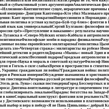
тве: познавать или воспитывать?
Катастрофы не то, чем кажу
ный и субъективный успех аргументации
Аналитическая фило
в «Иллюзионе»
Контингентное сущее, иерархические причины 
нской империи» Дмитрия Кантемира
«Кто убил Маленького пр
ения: Кант против теократии
Импрессионизм в Нормандии: 
ьная политика и устная культура
«Буй-тур блюз»: фэнтези в
ский язык как универсальный
Сергий Булгаков: философия по
россия грёз»
«Преступление и наказание»: результаты научно
о Луганска в «Северо-Муйских огнях»
Каббала и антрополог
позитивизма
Философские зомби и парадокс физикализма
Разу
длинные волны европейского милитаризма
Геополитика Цымб
делать зло
«Четвертая стража»: милитаристы на рубеже Имп
йший детектив и родители
Дорама «Мышь»: новый Эдип и н
итический аспект
Весенний подарок
Городская антропология 
для героя»
Наука и мораль в советской культуре
Философ Нина
ртон и Гоголь о силе слабых
Время и пространство в стихотво
я, Украина: гражданская ли война?
Гражданская война: полит
дерн и Римская империя
Обсуждение шаманизма и христианс
ив гностицизма
Риторика русской религиозной философии
Ра
Отель дель Луна»: сказки постмодерна
Город Бессмертных и 
роса: Диотима-воительница в литературе и современном теа
 и глобализировать локальное
Парадокс богатства на Западе
«Р
и в кино
Социальный конструкт: фантазия или реальность?
К
 у Достоевского: возможности использования в платоновск
ый выбор и вера в победу
«Я не Пань Цзиньлянь»: добрый Ка