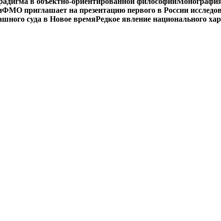
радигма в объектно-ориентированной философии
Монография 
и
ФМО приглашает на презентацию первого в России исследов
ашного суда в Новое время
Редкое явление национального ха