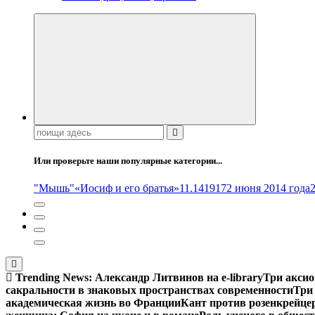
Поиск:
Или проверьте наши популярные категории...
"Мышь"
«Иосиф и его братья»
11.14
1917
2 июня 2014 года
Trending News:
Александр Литвинов на e-library
Три аксио
сакральности в знаковых пространствах современности
Три
академическая жизнь во Франции
Кант против розенкрейце