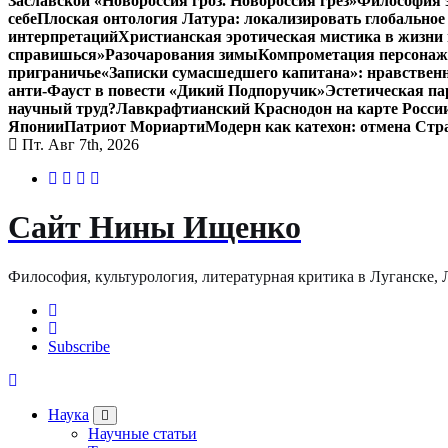
Заславской «Новороссия гроз. Новороссия грёз»
Философия э
себе
Плоская онтология Латура: локализировать глобальное
интерпретаций
Христианская эротическая мистика в жизни 
справишься»
Разочарования зимы
Компрометация персонажа
приграничье
«Записки сумасшедшего капитана»: нравственн
анти-Фауст в повести «Дикий Подпоручик»
Эстетическая па
научный труд?
Лавкрафтианский Краснодон на карте Росси
Японии
Патриот Мориарти
Модерн как катехон: отмена Стр
Пт. Авг 7th, 2026
Сайт Нины Ищенко
Философия, культурология, литературная критика в Луганске, ЛНР
Subscribe
Наука
Научные статьи