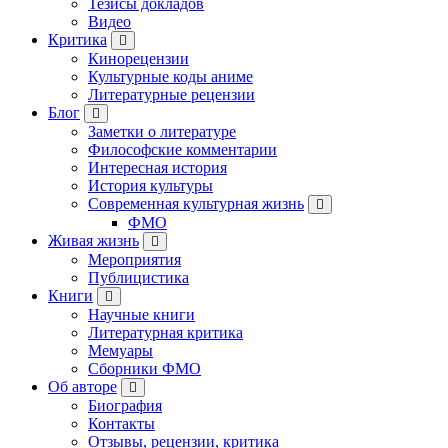
Тезисы докладов
Видео
Критика
Кинорецензии
Культурные коды аниме
Литературные рецензии
Блог
Заметки о литературе
Философские комментарии
Интересная история
История культуры
Современная культурная жизнь
ФМО
Живая жизнь
Мероприятия
Публицистика
Книги
Научные книги
Литературная критика
Мемуары
Сборники ФМО
Об авторе
Биография
Контакты
Отзывы, рецензии, критика