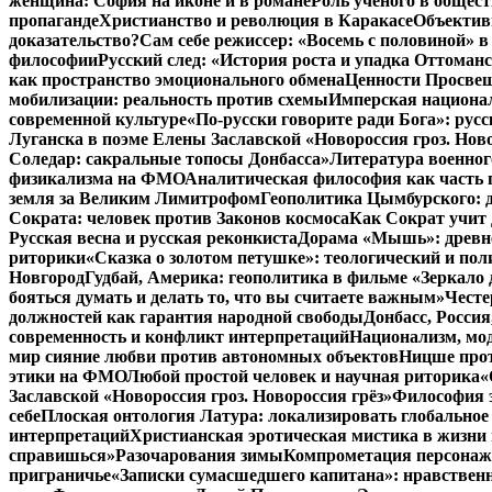
женщина: София на иконе и в романе
Роль ученого в общес
пропаганде
Христианство и революция в Каракасе
Объектив
доказательство?
Сам себе режиссер: «Восемь с половиной» 
философии
Русский след: «История роста и упадка Оттома
как пространство эмоционального обмена
Ценности Просвещ
мобилизации: реальность против схемы
Имперская национал
современной культуре
«По-русски говорите ради Бога»: рус
Луганска в поэме Елены Заславской «Новороссия гроз. Ново
Соледар: сакральные топосы Донбасса»
Литература военног
физикализма на ФМО
Аналитическая философия как часть 
земля за Великим Лимитрофом
Геополитика Цымбурского: 
Сократа: человек против Законов космоса
Как Сократ учит 
Русская весна и русская реконкиста
Дорама «Мышь»: древне
риторики
«Сказка о золотом петушке»: теологический и пол
Новгород
Гудбай, Америка: геополитика в фильме «Зеркало 
бояться думать и делать то, что вы считаете важным»
Честе
должностей как гарантия народной свободы
Донбасс, Росси
современность и конфликт интерпретаций
Национализм, мо
мир сияние любви против автономных объектов
Ницше прот
этики на ФМО
Любой простой человек и научная риторика
«
Заславской «Новороссия гроз. Новороссия грёз»
Философия э
себе
Плоская онтология Латура: локализировать глобальное
интерпретаций
Христианская эротическая мистика в жизни 
справишься»
Разочарования зимы
Компрометация персонажа
приграничье
«Записки сумасшедшего капитана»: нравственн