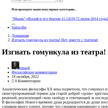
Или проверьте наши популярные категории...
"Мышь"
«Иосиф и его братья»
11.14
1917
2 июня 2014 года
Subscribe
Домашняя
Изгнать гомункула из театра! Нет, вместе с театром!
Изгнать гомункула из театра! 
ninaoft
Философские комментарии
18 октября, 2022
0 Комментарии
Аналитические философы ХХ века подметили, что гомункул из 
сконструированный термин для старой доброй «души» христиан
решений, реализующий свою свободу и отвечающий за последст
В философии Нового времени душа редуцируется до души восп
слишком много хлопот, потому что слишком напоминает о сво