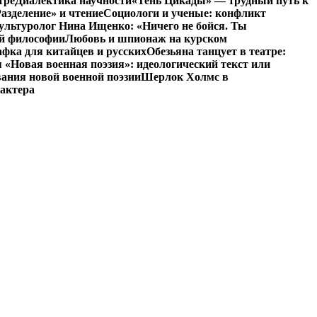
тре
Диалектика научности
«Тень Цикады» — трудный путь к
азделение» и чтение
Социологи и ученые: конфликт
ультуролог Нина Ищенко: «Ничего не бойся. Ты
ой философии
Любовь и шпионаж на курском
фка для китайцев и русских
Обезьяна танцует в театре:
«Новая военная поэзия»: идеологический текст или
ания новой военной поэзии
Шерлок Холмс в
рактера