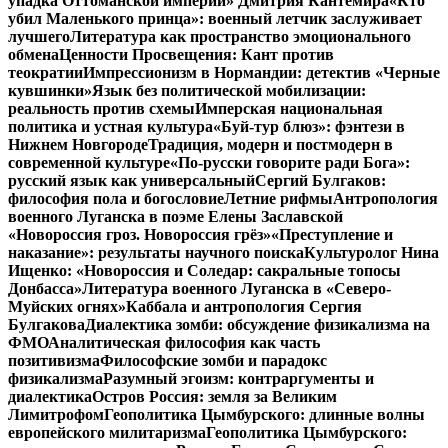
упадка Оттоманской империи» Дмитрия Кантемира
«Кто
убил Маленького принца»: военный летчик заслуживает
лучшего
Литература как пространство эмоционального
обмена
Ценности Просвещения: Кант против
теократии
Импрессионизм в Нормандии: детектив «Черные
кувшинки»
Язык без политической мобилизации:
реальность против схемы
Имперская национальная
политика и устная культура
«Буй-тур блюз»: фэнтези в
Нижнем Новгороде
Традиция, модерн и постмодерн в
современной культуре
«По-русски говорите ради Бога»:
русский язык как универсальный
Сергий Булгаков:
философия пола и богословие
Летние рифмы
Антропология
военного Луганска в поэме Елены Заславской
«Новороссия гроз. Новороссия грёз»
«Преступление и
наказание»: результаты научного поиска
Культуролог Нина
Ищенко: «Новороссия и Соледар: сакральные топосы
Донбасса»
Литература военного Луганска в «Северо-
Муйских огнях»
Каббала и антропология Сергия
Булгакова
Диалектика зомби: обсуждение физикализма на
ФМО
Аналитическая философия как часть
позитивизма
Философские зомби и парадокс
физикализма
Разумный эгоизм: контраргументы и
диалектика
Остров Россия: земля за Великим
Лимитрофом
Геополитика Цымбурского: длинные волны
европейского милитаризма
Геополитика Цымбурского: