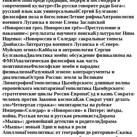
Нижнем Новгороде
Традиция, модерн и постмодерн в
современной культуре
«По-русски говорите ради Бога»:
русский язык как универсальный
Сергий Булгаков:
философия пола и богословие
Летние рифмы
Антропология
военного Луганска в поэме Елены Заславской
«Новороссия гроз. Новороссия грёз»
«Преступление и
наказание»: результаты научного поиска
Культуролог Нина
Ищенко: «Новороссия и Соледар: сакральные топосы
Донбасса»
Литература военного Луганска в «Северо-
Муйских огнях»
Каббала и антропология Сергия
Булгакова
Диалектика зомби: обсуждение физикализма на
ФМО
Аналитическая философия как часть
позитивизма
Философские зомби и парадокс
физикализма
Разумный эгоизм: контраргументы и
диалектика
Остров Россия: земля за Великим
Лимитрофом
Геополитика Цымбурского: длинные волны
европейского милитаризма
Геополитика Цымбурского:
стратегические циклы Россия-Европа
Суд и казнь Сократа:
человек против Законов космоса
Как Сократ учит делать
зло
«Четвертая стража»: милитаристы на рубеже
Империи
«Соледар» и «Новороссия» в Питере: звёзды,
война, Русская весна и русская реконкиста
Дорама
«Мышь»: древнейший детектив и родители
Дорама
«Мышь»: новый Эдип и наука в роли
Аполлона
Геополитика: от географии до риторики
«Сказка