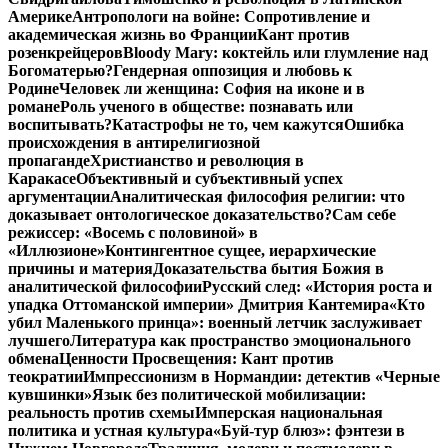
Америке
Антропологи на войне: Сопротивление и
академическая жизнь во Франции
Кант против
розенкрейцеров
Bloody Mary: коктейль или глумление над
Богоматерью?
Гендерная оппозиция и любовь к
Родине
Человек ли женщина: София на иконе и в
романе
Роль ученого в обществе: познавать или
воспитывать?
Катастрофы не то, чем кажутся
Ошибка
происхождения в антирелигиозной
пропаганде
Христианство и революция в
Каракасе
Объективный и субъективный успех
аргументации
Аналитическая философия религии: что
доказывает онтологическое доказательство?
Сам себе
режиссер: «Восемь с половиной» в
«Иллюзионе»
Контингентное сущее, иерархические
причины и материя
Доказательства бытия Божия в
аналитической философии
Русский след: «История роста и
упадка Оттоманской империи» Дмитрия Кантемира
«Кто
убил Маленького принца»: военный летчик заслуживает
лучшего
Литература как пространство эмоционального
обмена
Ценности Просвещения: Кант против
теократии
Импрессионизм в Нормандии: детектив «Черные
кувшинки»
Язык без политической мобилизации:
реальность против схемы
Имперская национальная
политика и устная культура
«Буй-тур блюз»: фэнтези в