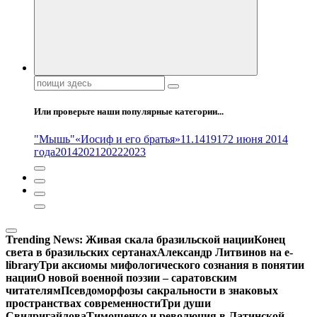
Поиск:
Или проверьте наши популярные категории...
"Мышь"
«Иосиф и его братья»
11.14
1917
2 июня 2014
года
2014
2021
2022
2023
Trending News:
Живая скала бразильской нации
Конец
света в бразильских сертанах
Александр Литвинов на e-
library
Три аксиомы мифологического сознания в понятии
нации
О новой военной поэзии – саратовским
читателям
Псевдоморфозы сакральности в знаковых
пространствах современности
Три души
Свидригайлова
Тимошенко и революция в Латинской