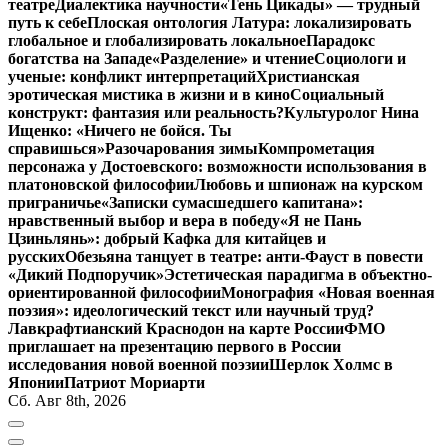
театре
Диалектика научности
«Тень Цикады» — трудный
путь к себе
Плоская онтология Латура: локализировать
глобальное и глобализировать локальное
Парадокс
богатства на Западе
«Разделение» и чтение
Социологи и
ученые: конфликт интерпретаций
Христианская
эротическая мистика в жизни и в кино
Социальный
конструкт: фантазия или реальность?
Культуролог Нина
Ищенко: «Ничего не бойся. Ты
справишься»
Разочарования зимы
Компрометация
персонажа у Достоевского: возможности использования в
платоновской философии
Любовь и шпионаж на курском
приграничье
«Записки сумасшедшего капитана»:
нравственный выбор и вера в победу
«Я не Пань
Цзиньлянь»: добрый Кафка для китайцев и
русских
Обезьяна танцует в театре: анти-Фауст в повести
«Дикий Подпоручик»
Эстетическая парадигма в объектно-
ориентированной философии
Монография «Новая военная
поэзия»: идеологический текст или научный труд?
Лавкрафтианский Краснодон на карте России
ФМО
приглашает на презентацию первого в России
исследования новой военной поэзии
Шерлок Холмс в
Японии
Патриот Мориарти
Сб. Авг 8th, 2026