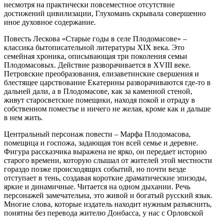
несмотря на практически повсеместное отсутствие
достижений цивилизации, Глухомань скрывала совершенно
иное духовное содержание.
Повесть Лескова «Старые годы в селе Плодомасове» –
классика бытописательной литературы XIX века. Это
семейная хроника, описывающая три поколения семьи
Плодомасовых. Действие разворачивается в XVIII веке.
Петровские преобразования, елизаветинские свершения и
блестящее царствование Екатерины разворачиваются где-то в
дальней дали, а в Плодомасове, как за каменной стеной,
живут старосветские помещики, находя покой и отраду в
собственном поместье и ничего не желая, кроме как и дальше
в нем жить.
Центральный персонаж повести – Марфа Плодомасова,
помещица и госпожа, задающая тон всей семье и деревне.
Фигура рассказчика выражена не ярко, он передает историю
старого времени, которую слышал от жителей этой местности
гораздо позже происходящих событий, но почти везде
отступает в тень, создавая короткие драматические эпизоды,
яркие и динамичные. Читается на одном дыхании. Речь
персонажей замечательна, это живой и богатый русский язык.
Многие слова, которые издатель находит нужным разъяснить,
понятны без перевода жителю Донбасса, у нас с Орловской