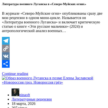
Литература военного Луганска в «Северо-Муйских огнях»
В журнале «Северо-Муйские огни» опубликованы сразу две
мои рецензии в одном мини-цикле. Называется он
«Литература военного Луганска» и включает критическую
статью о книге «Эти русские мальчики» (2024) и
антропологический анализ военных…
Telegram
Copy
Link
VK
Отправить
Continue reading
ninaoft
Литературные рецензии
18 марта, 2026
207 views