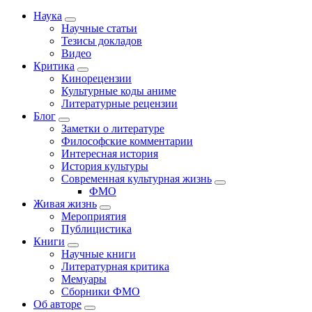
Наука
Научные статьи
Тезисы докладов
Видео
Критика
Кинорецензии
Культурные коды аниме
Литературные рецензии
Блог
Заметки о литературе
Философские комментарии
Интересная история
История культуры
Современная культурная жизнь
ФМО
Живая жизнь
Мероприятия
Публицистика
Книги
Научные книги
Литературная критика
Мемуары
Сборники ФМО
Об авторе