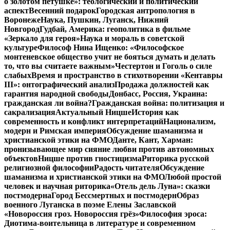
о золотом петушке»: теологический и политический
аспект
Весенний подарок
Городская антропология в
Воронеже
Наука, Пушкин, Луганск, Нижний
Новгород
Гудбай, Америка: геополитика в фильме
«Зеркало для героя»
Наука и мораль в советской
культуре
Философ Нина Ищенко: «Философское
монтеневское общество учит не бояться думать и делать
то, что вы считаете важным»
Честертон и Гоголь о силе
слабых
Время и пространство в стихотворении «Кентавры
III»: онтографический анализ
Продажа должностей как
гарантия народной свободы
Донбасс, Россия, Украина:
гражданская ли война?
Гражданская война: политизация и
сакрализация
Актуальный Ницше
История как
современность и конфликт интерпретаций
Национализм,
модерн и Римская империя
Обсуждение шаманизма и
христианской этики на ФМО
Данте, Кант, Харман:
пронизывающее мир сияние любви против автономных
объектов
Ницше против гностицизма
Риторика русской
религиозной философии
Радость читателя
Обсуждение
шаманизма и христианской этики на ФМО
Любой простой
человек и научная риторика
«Отель дель Луна»: сказки
постмодерна
Город Бессмертных и постмодерн
Образ
военного Луганска в поэме Елены Заславской
«Новороссия гроз. Новороссия грёз»
Философия эроса:
Диотима-воительница в литературе и современном