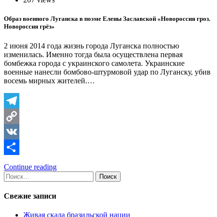
Образ военного Луганска в поэме Елены Заславской «Новороссия гроз.
Новороссия грёз»
2 июня 2014 года жизнь города Луганска полностью
изменилась. Именно тогда была осуществлена первая
бомбежка города с украинского самолета. Украинские
военные нанесли бомбово-штурмовой удар по Луганску, убив
восемь мирных жителей.…
Telegram
Copy
Link
VK
Отправить
Continue reading
Найти:
Свежие записи
Живая скала бразильской нации