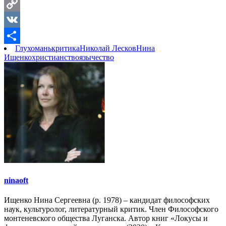
Telegram
Copy
Link
VK
Глухомань
критика
Николай Лесков
Нина
Отправить
Ищенко
христианство
язычество
ninaoft
Ищенко Нина Сергеевна (р. 1978) – кандидат философских
наук, культуролог, литературный критик. Член Философского
монтеневского общества Луганска. Автор книг «Локусы и