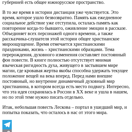
губернией есть общее южнорусское пространство.
В то же время в истории дистанция уже чувствуется. Это
время, которое ушло безвозвратно. Память как ежедневное
социальное действие уже отступила, осталась память как
повторение когда-то бывшего, оживление эмоции в рассказе.
Объединяет всех персонажей одного времени, а также
рассказчика-слушателя этой истории общее христианское
мироощущение. Время отмечается христианскими
праздниками, жизнь – христианскими образцами. Тема
перерождения, духовного изменения составляет постоянный
фон повести. В книге полностью отсутствует мнимая
языческая ригидность духа, живущего в застывшем мире
магии, где кровавая жертва якобы способна удержать текущее
положение вещей на века вперед. Перед нами внешне
постоянный, но внутренне динамичный духовный мир
христианина, в котором всегда есть место подвигу. Интересно,
что эта идея сохранялась в России в ХХ веке и ушла в нашем,
но по этой теме нужно писать отдельно.
Итак, небольшая повесть Лескова – портал в ушедший мир, и
попытка показать, что осталось в нас от этого мира.