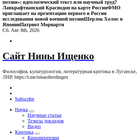
поэзия»: идеологический текст или научный труд?
Лавкрафтианский Краснодон на карте России
ФМО
приглашает на презентацию первого в России
исследования новой военной поэзии
Шерлок Холмс в
Японии
Патриот Мориарти
Сб. Авг 8th, 2026
Сайт Нины Ищенко
Философия, культурология, литературная критика в Луганске,
ЛНР. https://t.me/ninaofterdingen
Subscribe
Наука
Научные статьи
Тезисы докладов
Видео
Критика
Кинорецензии