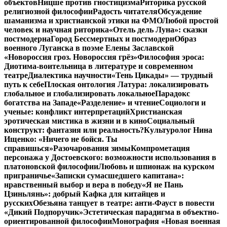
объектов
Ницше против гностицизма
Риторика русской
религиозной философии
Радость читателя
Обсуждение
шаманизма и христианской этики на ФМО
Любой простой
человек и научная риторика
«Отель дель Луна»: сказки
постмодерна
Город Бессмертных и постмодерн
Образ
военного Луганска в поэме Елены Заславской
«Новороссия гроз. Новороссия грёз»
Философия эроса:
Диотима-воительница в литературе и современном
театре
Диалектика научности
«Тень Цикады» — трудный
путь к себе
Плоская онтология Латура: локализировать
глобальное и глобализировать локальное
Парадокс
богатства на Западе
«Разделение» и чтение
Социологи и
ученые: конфликт интерпретаций
Христианская
эротическая мистика в жизни и в кино
Социальный
конструкт: фантазия или реальность?
Культуролог Нина
Ищенко: «Ничего не бойся. Ты
справишься»
Разочарования зимы
Компрометация
персонажа у Достоевского: возможности использования в
платоновской философии
Любовь и шпионаж на курском
приграничье
«Записки сумасшедшего капитана»:
нравственный выбор и вера в победу
«Я не Пань
Цзиньлянь»: добрый Кафка для китайцев и
русских
Обезьяна танцует в театре: анти-Фауст в повести
«Дикий Подпоручик»
Эстетическая парадигма в объектно-
ориентированной философии
Монография «Новая военная