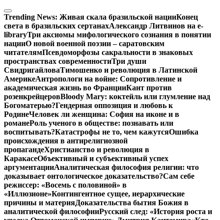
Перейти
к
Trending News:
Живая скала бразильской нации
Конец
содержимому
света в бразильских сертанах
Александр Литвинов на e-
library
Три аксиомы мифологического сознания в понятии
нации
О новой военной поэзии – саратовским
читателям
Псевдоморфозы сакральности в знаковых
пространствах современности
Три души
Свидригайлова
Тимошенко и революция в Латинской
Америке
Антропологи на войне: Сопротивление и
академическая жизнь во Франции
Кант против
розенкрейцеров
Bloody Mary: коктейль или глумление над
Богоматерью?
Гендерная оппозиция и любовь к
Родине
Человек ли женщина: София на иконе и в
романе
Роль ученого в обществе: познавать или
воспитывать?
Катастрофы не то, чем кажутся
Ошибка
происхождения в антирелигиозной
пропаганде
Христианство и революция в
Каракасе
Объективный и субъективный успех
аргументации
Аналитическая философия религии: что
доказывает онтологическое доказательство?
Сам себе
режиссер: «Восемь с половиной» в
«Иллюзионе»
Контингентное сущее, иерархические
причины и материя
Доказательства бытия Божия в
аналитической философии
Русский след: «История роста и