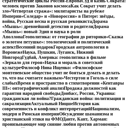
стратегические циклы Россия-Европа
Суд и казнь Сократа:
человек против Законов космоса
Как Сократ учит делать
зло
«Четвертая стража»: милитаристы на рубеже
Империи
«Соледар» и «Новороссия» в Питере: звёзды,
война, Русская весна и русская реконкиста
Дорама
«Мышь»: древнейший детектив и родители
Дорама
«Мышь»: новый Эдип и наука в роли
Аполлона
Геополитика: от географии до риторики
«Сказка
о золотом петушке»: теологический и политический
аспект
Весенний подарок
Городская антропология в
Воронеже
Наука, Пушкин, Луганск, Нижний
Новгород
Гудбай, Америка: геополитика в фильме
«Зеркало для героя»
Наука и мораль в советской
культуре
Философ Нина Ищенко: «Философское
монтеневское общество учит не бояться думать и делать
то, что вы считаете важным»
Честертон и Гоголь о силе
слабых
Время и пространство в стихотворении «Кентавры
III»: онтографический анализ
Продажа должностей как
гарантия народной свободы
Донбасс, Россия, Украина:
гражданская ли война?
Гражданская война: политизация и
сакрализация
Актуальный Ницше
История как
современность и конфликт интерпретаций
Национализм,
модерн и Римская империя
Обсуждение шаманизма и
христианской этики на ФМО
Данте, Кант, Харман:
пронизывающее мир сияние любви против автономных