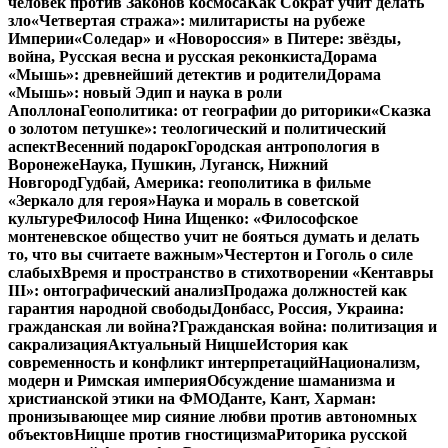
человек против Законов космоса
Как Сократ учит делать
зло
«Четвертая стража»: милитаристы на рубеже
Империи
«Соледар» и «Новороссия» в Питере: звёзды,
война, Русская весна и русская реконкиста
Дорама
«Мышь»: древнейший детектив и родители
Дорама
«Мышь»: новый Эдип и наука в роли
Аполлона
Геополитика: от географии до риторики
«Сказка
о золотом петушке»: теологический и политический
аспект
Весенний подарок
Городская антропология в
Воронеже
Наука, Пушкин, Луганск, Нижний
Новгород
Гудбай, Америка: геополитика в фильме
«Зеркало для героя»
Наука и мораль в советской
культуре
Философ Нина Ищенко: «Философское
монтеневское общество учит не бояться думать и делать
то, что вы считаете важным»
Честертон и Гоголь о силе
слабых
Время и пространство в стихотворении «Кентавры
III»: онтографический анализ
Продажа должностей как
гарантия народной свободы
Донбасс, Россия, Украина:
гражданская ли война?
Гражданская война: политизация и
сакрализация
Актуальный Ницше
История как
современность и конфликт интерпретаций
Национализм,
модерн и Римская империя
Обсуждение шаманизма и
христианской этики на ФМО
Данте, Кант, Харман:
пронизывающее мир сияние любви против автономных
объектов
Ницше против гностицизма
Риторика русской