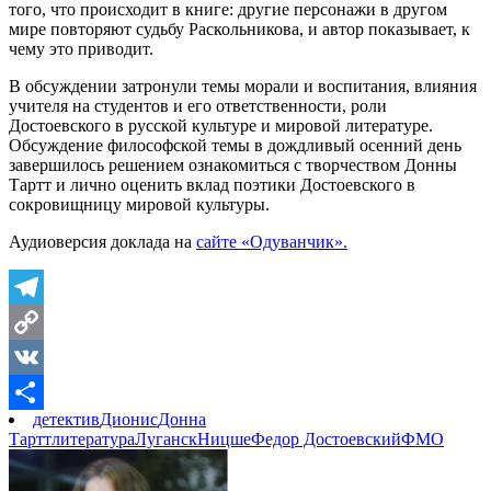
того, что происходит в книге: другие персонажи в другом
мире повторяют судьбу Раскольникова, и автор показывает, к
чему это приводит.
В обсуждении затронули темы морали и воспитания, влияния
учителя на студентов и его ответственности, роли
Достоевского в русской культуре и мировой литературе.
Обсуждение философской темы в дождливый осенний день
завершилось решением ознакомиться с творчеством Донны
Тартт и лично оценить вклад поэтики Достоевского в
сокровищницу мировой культуры.
Аудиоверсия доклада на
сайте «Одуванчик».
Telegram
Copy
Link
VK
детектив
Дионис
Донна
Отправить
Тартт
литература
Луганск
Ницше
Федор Достоевский
ФМО