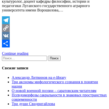
культуролог, доцент кафедры философии, истории и
педагогики Луганского государственного аграрного
университета имени Ворошилова,…
Telegram
Copy
Link
VK
Отправить
Continue reading
Найти:
Свежие записи
Александр Литвинов на e-library
Три аксиомы мифологического сознания в понятии
нации
О новой военной поэзии – саратовским читателям
Псевдоморфозы сакральности в знаковых пространствах
современности
Три души Свидригайлова