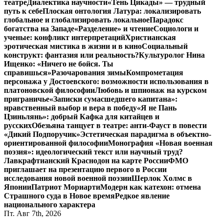
театре
Диалектика научности
«Тень Цикады» — трудный
путь к себе
Плоская онтология Латура: локализировать
глобальное и глобализировать локальное
Парадокс
богатства на Западе
«Разделение» и чтение
Социологи и
ученые: конфликт интерпретаций
Христианская
эротическая мистика в жизни и в кино
Социальный
конструкт: фантазия или реальность?
Культуролог Нина
Ищенко: «Ничего не бойся. Ты
справишься»
Разочарования зимы
Компрометация
персонажа у Достоевского: возможности использования в
платоновской философии
Любовь и шпионаж на курском
приграничье
«Записки сумасшедшего капитана»:
нравственный выбор и вера в победу
«Я не Пань
Цзиньлянь»: добрый Кафка для китайцев и
русских
Обезьяна танцует в театре: анти-Фауст в повести
«Дикий Подпоручик»
Эстетическая парадигма в объектно-
ориентированной философии
Монография «Новая военная
поэзия»: идеологический текст или научный труд?
Лавкрафтианский Краснодон на карте России
ФМО
приглашает на презентацию первого в России
исследования новой военной поэзии
Шерлок Холмс в
Японии
Патриот Мориарти
Модерн как катехон: отмена
Страшного суда в Новое время
Редкое явление
национального характера
Пт. Авг 7th, 2026