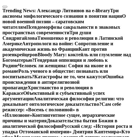
Перейти
к
Trending News:
Александр Литвинов на e-library
Три
содержимому
аксиомы мифологического сознания в понятии нации
О
новой военной поэзии – саратовским
читателям
Псевдоморфозы сакральности в знаковых
пространствах современности
Три души
Свидригайлова
Тимошенко и революция в Латинской
Америке
Антропологи на войне: Сопротивление и
академическая жизнь во Франции
Кант против
розенкрейцеров
Bloody Mary: коктейль или глумление над
Богоматерью?
Гендерная оппозиция и любовь к
Родине
Человек ли женщина: София на иконе и в
романе
Роль ученого в обществе: познавать или
воспитывать?
Катастрофы не то, чем кажутся
Ошибка
происхождения в антирелигиозной
пропаганде
Христианство и революция в
Каракасе
Объективный и субъективный успех
аргументации
Аналитическая философия религии: что
доказывает онтологическое доказательство?
Сам себе
режиссер: «Восемь с половиной» в
«Иллюзионе»
Контингентное сущее, иерархические
причины и материя
Доказательства бытия Божия в
аналитической философии
Русский след: «История роста и
упадка Оттоманской империи» Дмитрия Кантемира
«Кто