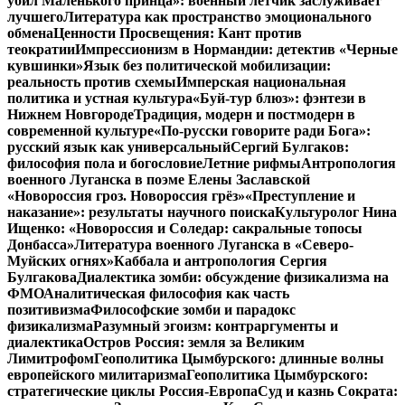
убил Маленького принца»: военный летчик заслуживает
лучшего
Литература как пространство эмоционального
обмена
Ценности Просвещения: Кант против
теократии
Импрессионизм в Нормандии: детектив «Черные
кувшинки»
Язык без политической мобилизации:
реальность против схемы
Имперская национальная
политика и устная культура
«Буй-тур блюз»: фэнтези в
Нижнем Новгороде
Традиция, модерн и постмодерн в
современной культуре
«По-русски говорите ради Бога»:
русский язык как универсальный
Сергий Булгаков:
философия пола и богословие
Летние рифмы
Антропология
военного Луганска в поэме Елены Заславской
«Новороссия гроз. Новороссия грёз»
«Преступление и
наказание»: результаты научного поиска
Культуролог Нина
Ищенко: «Новороссия и Соледар: сакральные топосы
Донбасса»
Литература военного Луганска в «Северо-
Муйских огнях»
Каббала и антропология Сергия
Булгакова
Диалектика зомби: обсуждение физикализма на
ФМО
Аналитическая философия как часть
позитивизма
Философские зомби и парадокс
физикализма
Разумный эгоизм: контраргументы и
диалектика
Остров Россия: земля за Великим
Лимитрофом
Геополитика Цымбурского: длинные волны
европейского милитаризма
Геополитика Цымбурского:
стратегические циклы Россия-Европа
Суд и казнь Сократа: