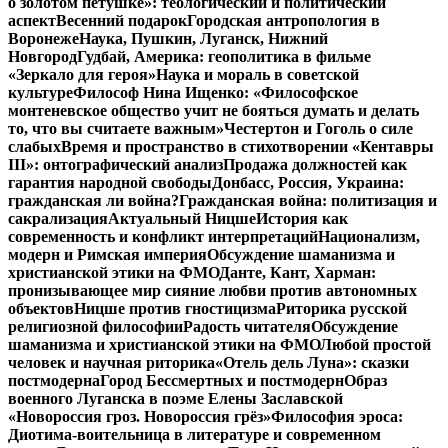
о золотом петушке»: теологический и политический
аспект
Весенний подарок
Городская антропология в
Воронеже
Наука, Пушкин, Луганск, Нижний
Новгород
Гудбай, Америка: геополитика в фильме
«Зеркало для героя»
Наука и мораль в советской
культуре
Философ Нина Ищенко: «Философское
монтеневское общество учит не бояться думать и делать
то, что вы считаете важным»
Честертон и Гоголь о силе
слабых
Время и пространство в стихотворении «Кентавры
III»: онтографический анализ
Продажа должностей как
гарантия народной свободы
Донбасс, Россия, Украина:
гражданская ли война?
Гражданская война: политизация и
сакрализация
Актуальный Ницше
История как
современность и конфликт интерпретаций
Национализм,
модерн и Римская империя
Обсуждение шаманизма и
христианской этики на ФМО
Данте, Кант, Харман:
пронизывающее мир сияние любви против автономных
объектов
Ницше против гностицизма
Риторика русской
религиозной философии
Радость читателя
Обсуждение
шаманизма и христианской этики на ФМО
Любой простой
человек и научная риторика
«Отель дель Луна»: сказки
постмодерна
Город Бессмертных и постмодерн
Образ
военного Луганска в поэме Елены Заславской
«Новороссия гроз. Новороссия грёз»
Философия эроса:
Диотима-воительница в литературе и современном