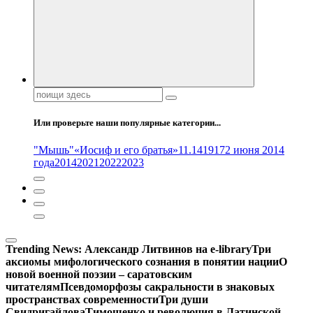
Поиск:
Или проверьте наши популярные категории...
"Мышь"
«Иосиф и его братья»
11.14
1917
2 июня 2014
года
2014
2021
2022
2023
Trending News:
Александр Литвинов на e-library
Три
аксиомы мифологического сознания в понятии нации
О
новой военной поэзии – саратовским
читателям
Псевдоморфозы сакральности в знаковых
пространствах современности
Три души
Свидригайлова
Тимошенко и революция в Латинской