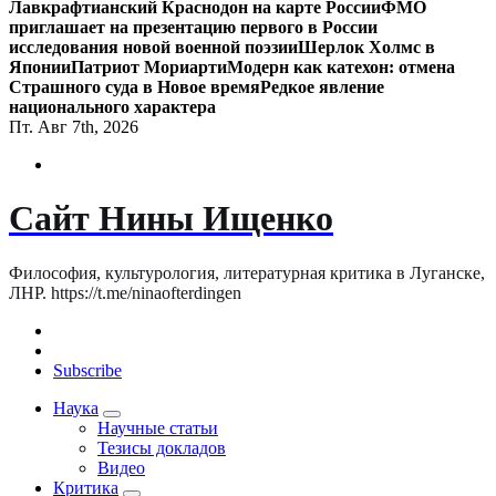
Лавкрафтианский Краснодон на карте России
ФМО
приглашает на презентацию первого в России
исследования новой военной поэзии
Шерлок Холмс в
Японии
Патриот Мориарти
Модерн как катехон: отмена
Страшного суда в Новое время
Редкое явление
национального характера
Пт. Авг 7th, 2026
Сайт Нины Ищенко
Философия, культурология, литературная критика в Луганске,
ЛНР. https://t.me/ninaofterdingen
Subscribe
Наука
Научные статьи
Тезисы докладов
Видео
Критика