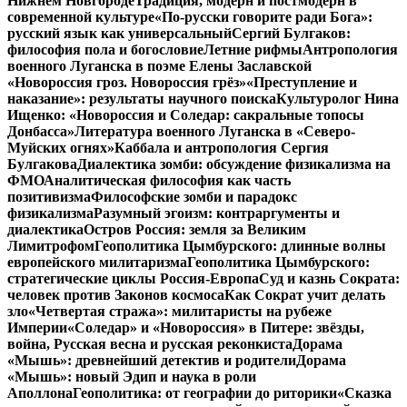
Нижнем Новгороде
Традиция, модерн и постмодерн в
современной культуре
«По-русски говорите ради Бога»:
русский язык как универсальный
Сергий Булгаков:
философия пола и богословие
Летние рифмы
Антропология
военного Луганска в поэме Елены Заславской
«Новороссия гроз. Новороссия грёз»
«Преступление и
наказание»: результаты научного поиска
Культуролог Нина
Ищенко: «Новороссия и Соледар: сакральные топосы
Донбасса»
Литература военного Луганска в «Северо-
Муйских огнях»
Каббала и антропология Сергия
Булгакова
Диалектика зомби: обсуждение физикализма на
ФМО
Аналитическая философия как часть
позитивизма
Философские зомби и парадокс
физикализма
Разумный эгоизм: контраргументы и
диалектика
Остров Россия: земля за Великим
Лимитрофом
Геополитика Цымбурского: длинные волны
европейского милитаризма
Геополитика Цымбурского:
стратегические циклы Россия-Европа
Суд и казнь Сократа:
человек против Законов космоса
Как Сократ учит делать
зло
«Четвертая стража»: милитаристы на рубеже
Империи
«Соледар» и «Новороссия» в Питере: звёзды,
война, Русская весна и русская реконкиста
Дорама
«Мышь»: древнейший детектив и родители
Дорама
«Мышь»: новый Эдип и наука в роли
Аполлона
Геополитика: от географии до риторики
«Сказка