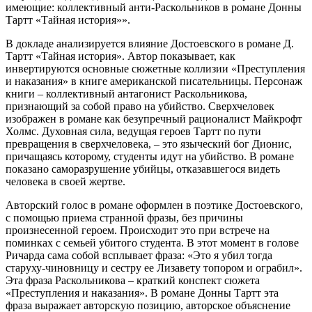
имеющие: коллективный анти-Раскольников в романе Донны
Тартт «Тайная история»».
В докладе анализируется влияние Достоевского в романе Д.
Тартт «Тайная история». Автор показывает, как
инвертируются основные сюжетные коллизии «Преступления
и наказания» в книге американской писательницы. Персонаж
книги – коллективный антагонист Раскольникова,
признающий за собой право на убийство. Сверхчеловек
изображен в романе как безупречный рационалист Майкрофт
Холмс. Духовная сила, ведущая героев Тартт по пути
превращения в сверхчеловека, – это языческий бог Дионис,
причащаясь которому, студенты идут на убийство. В романе
показано саморазрушение убийцы, отказавшегося видеть
человека в своей жертве.
Авторский голос в романе оформлен в поэтике Достоевского,
с помощью приема странной фразы, без причины
произнесенной героем. Происходит это при встрече на
поминках с семьей убитого студента. В этот момент в голове
Ричарда сама собой всплывает фраза: «Это я убил тогда
старуху-чиновницу и сестру ее Лизавету топором и ограбил».
Эта фраза Раскольникова – краткий конспект сюжета
«Преступления и наказания». В романе Донны Тартт эта
фраза выражает авторскую позицию, авторское объяснение