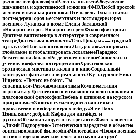
религиозной философии
Радость читателя
Обсуждение
шаманизма и христианской этики на ФМО
Любой простой
человек и научная риторика
«Отель дель Луна»: сказки
постмодерна
Город Бессмертных и постмодерн
Образ
военного Луганска в поэме Елены Заславской
«Новороссия гроз. Новороссия грёз»
Философия эроса:
Диотима-воительница в литературе и современном
театре
Диалектика научности
«Тень Цикады» — трудный
путь к себе
Плоская онтология Латура: локализировать
глобальное и глобализировать локальное
Парадокс
богатства на Западе
«Разделение» и чтение
Социологи и
ученые: конфликт интерпретаций
Христианская
эротическая мистика в жизни и в кино
Социальный
конструкт: фантазия или реальность?
Культуролог Нина
Ищенко: «Ничего не бойся. Ты
справишься»
Разочарования зимы
Компрометация
персонажа у Достоевского: возможности использования в
платоновской философии
Любовь и шпионаж на курском
приграничье
«Записки сумасшедшего капитана»:
нравственный выбор и вера в победу
«Я не Пань
Цзиньлянь»: добрый Кафка для китайцев и
русских
Обезьяна танцует в театре: анти-Фауст в повести
«Дикий Подпоручик»
Эстетическая парадигма в объектно-
ориентированной философии
Монография «Новая военная
поэзия»: идеологический текст или научный труд?