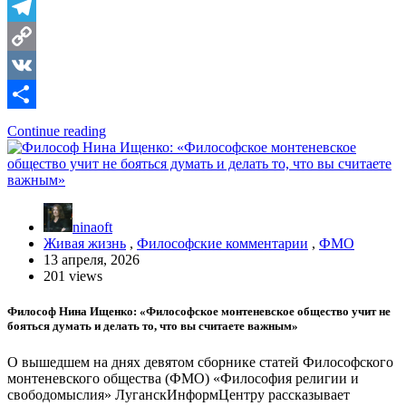
Telegram
Copy
Link
VK
Отправить
Continue reading
ninaoft
Живая жизнь
,
Философские комментарии
,
ФМО
13 апреля, 2026
201 views
Философ Нина Ищенко: «Философское монтеневское общество учит не
бояться думать и делать то, что вы считаете важным»
О вышедшем на днях девятом сборнике статей Философского
монтеневского общества (ФМО) «Философия религии и
свободомыслия» ЛуганскИнформЦентру рассказывает