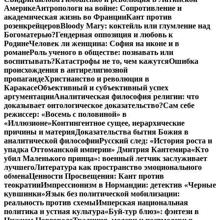
Америке
Антропологи на войне: Сопротивление и
академическая жизнь во Франции
Кант против
розенкрейцеров
Bloody Mary: коктейль или глумление над
Богоматерью?
Гендерная оппозиция и любовь к
Родине
Человек ли женщина: София на иконе и в
романе
Роль ученого в обществе: познавать или
воспитывать?
Катастрофы не то, чем кажутся
Ошибка
происхождения в антирелигиозной
пропаганде
Христианство и революция в
Каракасе
Объективный и субъективный успех
аргументации
Аналитическая философия религии: что
доказывает онтологическое доказательство?
Сам себе
режиссер: «Восемь с половиной» в
«Иллюзионе»
Контингентное сущее, иерархические
причины и материя
Доказательства бытия Божия в
аналитической философии
Русский след: «История роста и
упадка Оттоманской империи» Дмитрия Кантемира
«Кто
убил Маленького принца»: военный летчик заслуживает
лучшего
Литература как пространство эмоционального
обмена
Ценности Просвещения: Кант против
теократии
Импрессионизм в Нормандии: детектив «Черные
кувшинки»
Язык без политической мобилизации:
реальность против схемы
Имперская национальная
политика и устная культура
«Буй-тур блюз»: фэнтези в