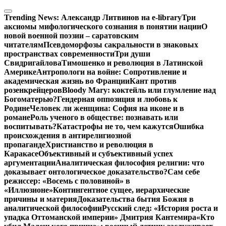
Перейти
к
Trending News:
Александр Литвинов на e-library
Три
содержимому
аксиомы мифологического сознания в понятии нации
О
новой военной поэзии – саратовским
читателям
Псевдоморфозы сакральности в знаковых
пространствах современности
Три души
Свидригайлова
Тимошенко и революция в Латинской
Америке
Антропологи на войне: Сопротивление и
академическая жизнь во Франции
Кант против
розенкрейцеров
Bloody Mary: коктейль или глумление над
Богоматерью?
Гендерная оппозиция и любовь к
Родине
Человек ли женщина: София на иконе и в
романе
Роль ученого в обществе: познавать или
воспитывать?
Катастрофы не то, чем кажутся
Ошибка
происхождения в антирелигиозной
пропаганде
Христианство и революция в
Каракасе
Объективный и субъективный успех
аргументации
Аналитическая философия религии: что
доказывает онтологическое доказательство?
Сам себе
режиссер: «Восемь с половиной» в
«Иллюзионе»
Контингентное сущее, иерархические
причины и материя
Доказательства бытия Божия в
аналитической философии
Русский след: «История роста и
упадка Оттоманской империи» Дмитрия Кантемира
«Кто