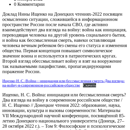
0 Комментарии
Доклад Нины Ищенко на Донецких чтениях-2022 посвящен
осмыслению ситуации, сложившейся в информационном
пространстве России после начала СВО, где активно
взаимодействуют два взгляда на войну: война как инициация,
переводящая человека на другой уровень социального бытия,
и война как бессмысленная смерть, навеки оставляющая
человека вечным ребенком без смены его статуса и изменения
общества. Первая концепция повышает символическое
значение воина и используется в патриотических кругах.
Второй взгляд обессмысливает войну и взят на вооружение
так называемыми пацифистами, пропагандирующими
поражение России.
Ищенко-Н.-С.-Война-–-инициация-или-бессмысленная-смерть-Два-взгляда-
на-войну-в-современном-российском-обществе
Скачать
Ищенко, Н. С. Война: инициация или бессмысленная смерть?
Два взгляда на войну в современном российском обществе /
Н. С. Ищенко // Донецкие чтения 2022: образование, наука,
инновации, культура и вызовы современности: Материалы
VII Международной научной конференции, посвящённой 85-
летию Донецкого национального университета (Донецк, 27–
28 октября 2022 г.). – Том 9: Философские и психологические