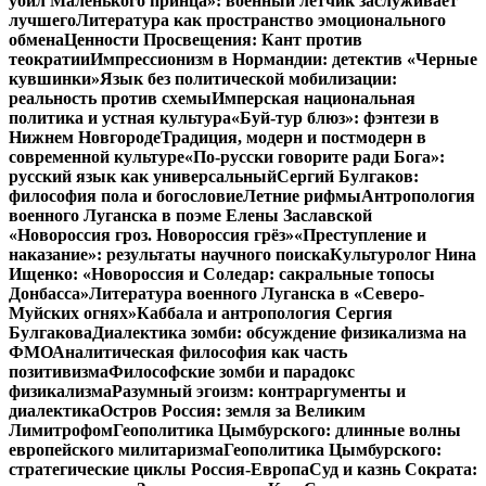
убил Маленького принца»: военный летчик заслуживает
лучшего
Литература как пространство эмоционального
обмена
Ценности Просвещения: Кант против
теократии
Импрессионизм в Нормандии: детектив «Черные
кувшинки»
Язык без политической мобилизации:
реальность против схемы
Имперская национальная
политика и устная культура
«Буй-тур блюз»: фэнтези в
Нижнем Новгороде
Традиция, модерн и постмодерн в
современной культуре
«По-русски говорите ради Бога»:
русский язык как универсальный
Сергий Булгаков:
философия пола и богословие
Летние рифмы
Антропология
военного Луганска в поэме Елены Заславской
«Новороссия гроз. Новороссия грёз»
«Преступление и
наказание»: результаты научного поиска
Культуролог Нина
Ищенко: «Новороссия и Соледар: сакральные топосы
Донбасса»
Литература военного Луганска в «Северо-
Муйских огнях»
Каббала и антропология Сергия
Булгакова
Диалектика зомби: обсуждение физикализма на
ФМО
Аналитическая философия как часть
позитивизма
Философские зомби и парадокс
физикализма
Разумный эгоизм: контраргументы и
диалектика
Остров Россия: земля за Великим
Лимитрофом
Геополитика Цымбурского: длинные волны
европейского милитаризма
Геополитика Цымбурского:
стратегические циклы Россия-Европа
Суд и казнь Сократа: