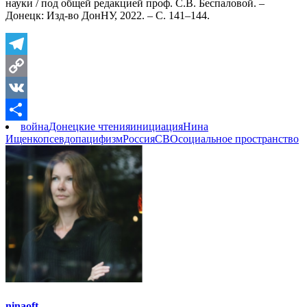
науки / под общей редакцией проф. С.В. Беспаловой. –
Донецк: Изд-во ДонНУ, 2022. – С. 141–144.
Telegram
Copy
Link
VK
война
Донецкие чтения
инициация
Нина
Отправить
Ищенко
псевдопацифизм
Россия
СВО
социальное пространство
ninaoft