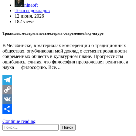
ninaoft
Тезисы докладов
12 июня, 2026
182 views
Традиция, модерн и постмодерн в современной культуре
В Челябинске, в материалах конференции о традиционных
обществах, опубликован мой доклад о сегментированности
современных обществ в культурном плане. Прогрессисты
ошибались, считая, что философия преодолевает религию, а
наука — философию. Все…
Telegram
Copy
Link
VK
Отправить
Continue reading
Найти: