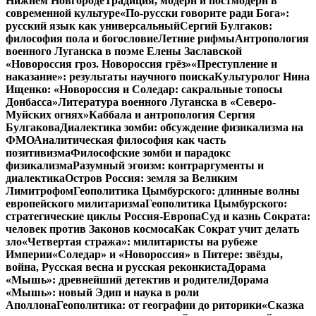
Нижнем Новгороде
Традиция, модерн и постмодерн в
современной культуре
«По-русски говорите ради Бога»:
русский язык как универсальный
Сергий Булгаков:
философия пола и богословие
Летние рифмы
Антропология
военного Луганска в поэме Елены Заславской
«Новороссия гроз. Новороссия грёз»
«Преступление и
наказание»: результаты научного поиска
Культуролог Нина
Ищенко: «Новороссия и Соледар: сакральные топосы
Донбасса»
Литература военного Луганска в «Северо-
Муйских огнях»
Каббала и антропология Сергия
Булгакова
Диалектика зомби: обсуждение физикализма на
ФМО
Аналитическая философия как часть
позитивизма
Философские зомби и парадокс
физикализма
Разумный эгоизм: контраргументы и
диалектика
Остров Россия: земля за Великим
Лимитрофом
Геополитика Цымбурского: длинные волны
европейского милитаризма
Геополитика Цымбурского:
стратегические циклы Россия-Европа
Суд и казнь Сократа:
человек против Законов космоса
Как Сократ учит делать
зло
«Четвертая стража»: милитаристы на рубеже
Империи
«Соледар» и «Новороссия» в Питере: звёзды,
война, Русская весна и русская реконкиста
Дорама
«Мышь»: древнейший детектив и родители
Дорама
«Мышь»: новый Эдип и наука в роли
Аполлона
Геополитика: от географии до риторики
«Сказка