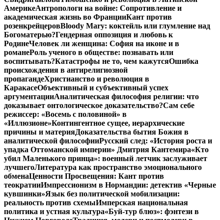
Америке
Антропологи на войне: Сопротивление и
академическая жизнь во Франции
Кант против
розенкрейцеров
Bloody Mary: коктейль или глумление над
Богоматерью?
Гендерная оппозиция и любовь к
Родине
Человек ли женщина: София на иконе и в
романе
Роль ученого в обществе: познавать или
воспитывать?
Катастрофы не то, чем кажутся
Ошибка
происхождения в антирелигиозной
пропаганде
Христианство и революция в
Каракасе
Объективный и субъективный успех
аргументации
Аналитическая философия религии: что
доказывает онтологическое доказательство?
Сам себе
режиссер: «Восемь с половиной» в
«Иллюзионе»
Контингентное сущее, иерархические
причины и материя
Доказательства бытия Божия в
аналитической философии
Русский след: «История роста и
упадка Оттоманской империи» Дмитрия Кантемира
«Кто
убил Маленького принца»: военный летчик заслуживает
лучшего
Литература как пространство эмоционального
обмена
Ценности Просвещения: Кант против
теократии
Импрессионизм в Нормандии: детектив «Черные
кувшинки»
Язык без политической мобилизации:
реальность против схемы
Имперская национальная
политика и устная культура
«Буй-тур блюз»: фэнтези в