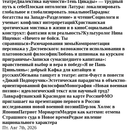
театре
Диалектика научности
«Тень Цикады» — трудный
путь к себе
Плоская онтология Латура: локализировать
глобальное и глобализировать локальное
Парадокс
богатства на Западе
«Разделение» и чтение
Социологи и
ученые: конфликт интерпретаций
Христианская
эротическая мистика в жизни и в кино
Социальный
конструкт: фантазия или реальность?
Культуролог Нина
Ищенко: «Ничего не бойся. Ты
справишься»
Разочарования зимы
Компрометация
персонажа у Достоевского: возможности использования в
платоновской философии
Любовь и шпионаж на курском
приграничье
«Записки сумасшедшего капитана»:
нравственный выбор и вера в победу
«Я не Пань
Цзиньлянь»: добрый Кафка для китайцев и
русских
Обезьяна танцует в театре: анти-Фауст в повести
«Дикий Подпоручик»
Эстетическая парадигма в объектно-
ориентированной философии
Монография «Новая военная
поэзия»: идеологический текст или научный труд?
Лавкрафтианский Краснодон на карте России
ФМО
приглашает на презентацию первого в России
исследования новой военной поэзии
Шерлок Холмс в
Японии
Патриот Мориарти
Модерн как катехон: отмена
Страшного суда в Новое время
Редкое явление
национального характера
Пт. Авг 7th, 2026