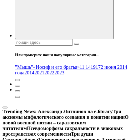
Поиск:
Или проверьте наши популярные категории...
"Мышь"
«Иосиф и его братья»
11.14
1917
2 июня 2014
года
2014
2021
2022
2023
Trending News:
Александр Литвинов на e-library
Три
аксиомы мифологического сознания в понятии нации
О
новой военной поэзии – саратовским
читателям
Псевдоморфозы сакральности в знаковых
пространствах современности
Три души
Свидригайлова
Тимошенко и революция в Латинской