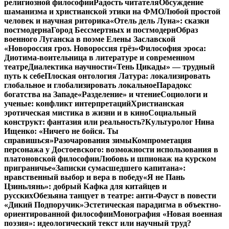
религиозной философии
Радость читателя
Обсуждение
шаманизма и христианской этики на ФМО
Любой простой
человек и научная риторика
«Отель дель Луна»: сказки
постмодерна
Город Бессмертных и постмодерн
Образ
военного Луганска в поэме Елены Заславской
«Новороссия гроз. Новороссия грёз»
Философия эроса:
Диотима-воительница в литературе и современном
театре
Диалектика научности
«Тень Цикады» — трудный
путь к себе
Плоская онтология Латура: локализировать
глобальное и глобализировать локальное
Парадокс
богатства на Западе
«Разделение» и чтение
Социологи и
ученые: конфликт интерпретаций
Христианская
эротическая мистика в жизни и в кино
Социальный
конструкт: фантазия или реальность?
Культуролог Нина
Ищенко: «Ничего не бойся. Ты
справишься»
Разочарования зимы
Компрометация
персонажа у Достоевского: возможности использования в
платоновской философии
Любовь и шпионаж на курском
приграничье
«Записки сумасшедшего капитана»:
нравственный выбор и вера в победу
«Я не Пань
Цзиньлянь»: добрый Кафка для китайцев и
русских
Обезьяна танцует в театре: анти-Фауст в повести
«Дикий Подпоручик»
Эстетическая парадигма в объектно-
ориентированной философии
Монография «Новая военная
поэзия»: идеологический текст или научный труд?