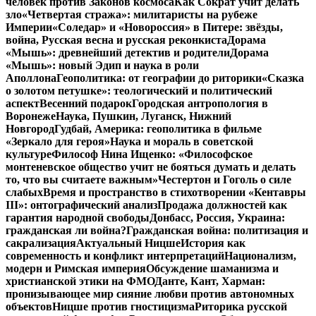
человек против Законов космоса
Как Сократ учит делать
зло
«Четвертая стража»: милитаристы на рубеже
Империи
«Соледар» и «Новороссия» в Питере: звёзды,
война, Русская весна и русская реконкиста
Дорама
«Мышь»: древнейший детектив и родители
Дорама
«Мышь»: новый Эдип и наука в роли
Аполлона
Геополитика: от географии до риторики
«Сказка
о золотом петушке»: теологический и политический
аспект
Весенний подарок
Городская антропология в
Воронеже
Наука, Пушкин, Луганск, Нижний
Новгород
Гудбай, Америка: геополитика в фильме
«Зеркало для героя»
Наука и мораль в советской
культуре
Философ Нина Ищенко: «Философское
монтеневское общество учит не бояться думать и делать
то, что вы считаете важным»
Честертон и Гоголь о силе
слабых
Время и пространство в стихотворении «Кентавры
III»: онтографический анализ
Продажа должностей как
гарантия народной свободы
Донбасс, Россия, Украина:
гражданская ли война?
Гражданская война: политизация и
сакрализация
Актуальный Ницше
История как
современность и конфликт интерпретаций
Национализм,
модерн и Римская империя
Обсуждение шаманизма и
христианской этики на ФМО
Данте, Кант, Харман:
пронизывающее мир сияние любви против автономных
объектов
Ницше против гностицизма
Риторика русской