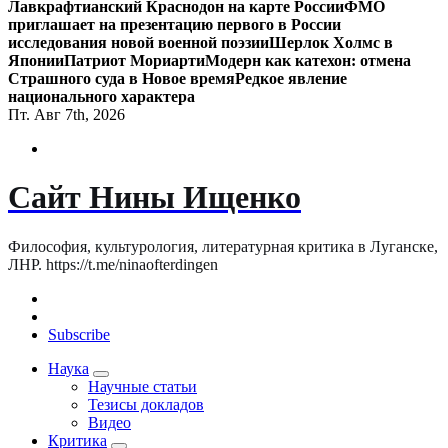
Лавкрафтианский Краснодон на карте России
ФМО
приглашает на презентацию первого в России
исследования новой военной поэзии
Шерлок Холмс в
Японии
Патриот Мориарти
Модерн как катехон: отмена
Страшного суда в Новое время
Редкое явление
национального характера
Пт. Авг 7th, 2026
Сайт Нины Ищенко
Философия, культурология, литературная критика в Луганске,
ЛНР. https://t.me/ninaofterdingen
Subscribe
Наука
Научные статьи
Тезисы докладов
Видео
Критика