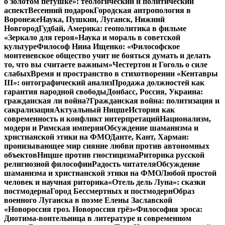
о золотом петушке»: теологический и политический
аспект
Весенний подарок
Городская антропология в
Воронеже
Наука, Пушкин, Луганск, Нижний
Новгород
Гудбай, Америка: геополитика в фильме
«Зеркало для героя»
Наука и мораль в советской
культуре
Философ Нина Ищенко: «Философское
монтеневское общество учит не бояться думать и делать
то, что вы считаете важным»
Честертон и Гоголь о силе
слабых
Время и пространство в стихотворении «Кентавры
III»: онтографический анализ
Продажа должностей как
гарантия народной свободы
Донбасс, Россия, Украина:
гражданская ли война?
Гражданская война: политизация и
сакрализация
Актуальный Ницше
История как
современность и конфликт интерпретаций
Национализм,
модерн и Римская империя
Обсуждение шаманизма и
христианской этики на ФМО
Данте, Кант, Харман:
пронизывающее мир сияние любви против автономных
объектов
Ницше против гностицизма
Риторика русской
религиозной философии
Радость читателя
Обсуждение
шаманизма и христианской этики на ФМО
Любой простой
человек и научная риторика
«Отель дель Луна»: сказки
постмодерна
Город Бессмертных и постмодерн
Образ
военного Луганска в поэме Елены Заславской
«Новороссия гроз. Новороссия грёз»
Философия эроса:
Диотима-воительница в литературе и современном