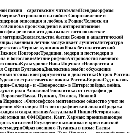
ной поэзии – саратовским читателям
Псевдоморфозы
Америке
Антропологи на войне: Сопротивление и
ендерная оппозиция и любовь к Родине
Человек ли
тся
Ошибка происхождения в антирелигиозной
софия религии: что доказывает онтологическое
и материя
Доказательства бытия Божия в аналитической
инца»: военный летчик заслуживает лучшего
Литература
детектив «Черные кувшинки»
Язык без политической
 Нижнем Новгороде
Традиция, модерн и постмодерн в
ла и богословие
Летние рифмы
Антропология военного
го поиска
Культуролог Нина Ищенко: «Новороссия и
ия Сергия Булгакова
Диалектика зомби: обсуждение
мный эгоизм: контраргументы и диалектика
Остров Россия:
урского: стратегические циклы Россия-Европа
Суд и казнь
ерии
«Соледар» и «Новороссия» в Питере: звёзды, война,
аука в роли Аполлона
Геополитика: от географии до
в Воронеже
Наука, Пушкин, Луганск, Нижний
 Ищенко: «Философское монтеневское общество учит не
рении «Кентавры III»: онтографический анализ
Продажа
изация и сакрализация
Актуальный Ницше
История как
кой этики на ФМО
Данте, Кант, Харман: пронизывающее
дость читателя
Обсуждение шаманизма и христианской
постмодерн
Образ военного Луганска в поэме Елены