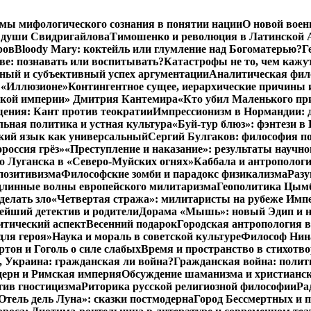
мы мифологического сознания в понятии нации
О новой воен
 души Свидригайлова
Тимошенко и революция в Латинской 
ров
Bloody Mary: коктейль или глумление над Богоматерью?
Г
тве: познавать или воспитывать?
Катастрофы не то, чем кажу
ный и субъективный успех аргументации
Аналитическая фило
в «Иллюзионе»
Контингентное сущее, иерархические причины 
нской империи» Дмитрия Кантемира
«Кто убил Маленького пр
ения: Кант против теократии
Импрессионизм в Нормандии: 
ьная политика и устная культура
«Буй-тур блюз»: фэнтези в
ский язык как универсальный
Сергий Булгаков: философия по
россия грёз»
«Преступление и наказание»: результаты научно
о Луганска в «Северо-Муйских огнях»
Каббала и антрополог
позитивизма
Философские зомби и парадокс физикализма
Разу
длинные волны европейского милитаризма
Геополитика Цымб
делать зло
«Четвертая стража»: милитаристы на рубеже Имп
йший детектив и родители
Дорама «Мышь»: новый Эдип и н
итический аспект
Весенний подарок
Городская антропология 
для героя»
Наука и мораль в советской культуре
Философ Нина
ртон и Гоголь о силе слабых
Время и пространство в стихотво
я, Украина: гражданская ли война?
Гражданская война: полит
дерн и Римская империя
Обсуждение шаманизма и христианс
ив гностицизма
Риторика русской религиозной философии
Ра
Отель дель Луна»: сказки постмодерна
Город Бессмертных и 