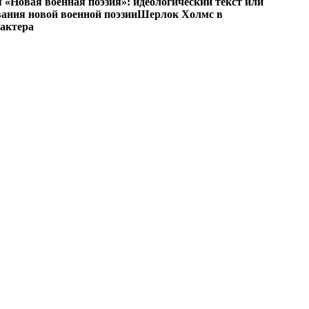
«Новая военная поэзия»: идеологический текст или
ания новой военной поэзии
Шерлок Холмс в
рактера