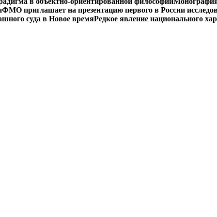
радигма в объектно-ориентированной философии
Монография 
и
ФМО приглашает на презентацию первого в России исследов
ашного суда в Новое время
Редкое явление национального ха