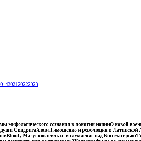
2014
2021
2022
2023
мы мифологического сознания в понятии нации
О новой воен
 души Свидригайлова
Тимошенко и революция в Латинской 
ров
Bloody Mary: коктейль или глумление над Богоматерью?
Г