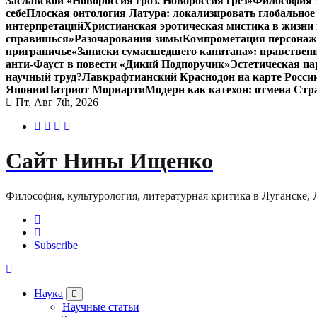
Заславской «Новороссия гроз. Новороссия грёз»
Философия э
себе
Плоская онтология Латура: локализировать глобальное
интерпретаций
Христианская эротическая мистика в жизни 
справишься»
Разочарования зимы
Компрометация персонажа
приграничье
«Записки сумасшедшего капитана»: нравственн
анти-Фауст в повести «Дикий Подпоручик»
Эстетическая па
научный труд?
Лавкрафтианский Краснодон на карте Росси
Японии
Патриот Мориарти
Модерн как катехон: отмена Стр
Пт. Авг 7th, 2026
Сайт Нины Ищенко
Философия, культурология, литературная критика в Луганске, ЛНР
Subscribe
Наука
Научные статьи