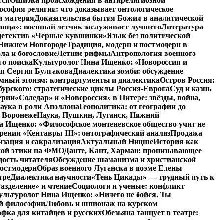
тся
Ошибка происхождения в антирелигиозной
софия религии: что доказывает онтологическое
и материя
Доказательства бытия Божия в аналитической
инца»: военный летчик заслуживает лучшего
Литература
детектив «Черные кувшинки»
Язык без политической
 Нижнем Новгороде
Традиция, модерн и постмодерн в
ла и богословие
Летние рифмы
Антропология военного
го поиска
Культуролог Нина Ищенко: «Новороссия и
ия Сергия Булгакова
Диалектика зомби: обсуждение
мный эгоизм: контраргументы и диалектика
Остров Россия:
урского: стратегические циклы Россия-Европа
Суд и казнь
ерии
«Соледар» и «Новороссия» в Питере: звёзды, война,
аука в роли Аполлона
Геополитика: от географии до
в Воронеже
Наука, Пушкин, Луганск, Нижний
 Ищенко: «Философское монтеневское общество учит не
рении «Кентавры III»: онтографический анализ
Продажа
изация и сакрализация
Актуальный Ницше
История как
кой этики на ФМО
Данте, Кант, Харман: пронизывающее
дость читателя
Обсуждение шаманизма и христианской
постмодерн
Образ военного Луганска в поэме Елены
тре
Диалектика научности
«Тень Цикады» — трудный путь к
азделение» и чтение
Социологи и ученые: конфликт
ультуролог Нина Ищенко: «Ничего не бойся. Ты
ой философии
Любовь и шпионаж на курском
фка для китайцев и русских
Обезьяна танцует в театре: