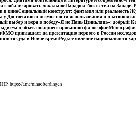
роса: Диотима-воительница в литературе и современном теа
 и глобализировать локальное
Парадокс богатства на Западе
«Р
и в кино
Социальный конструкт: фантазия или реальность?
К
 у Достоевского: возможности использования в платоновск
ый выбор и вера в победу
«Я не Пань Цзиньлянь»: добрый Ка
радигма в объектно-ориентированной философии
Монография 
и
ФМО приглашает на презентацию первого в России исследов
ашного суда в Новое время
Редкое явление национального ха
. https://t.me/ninaofterdingen