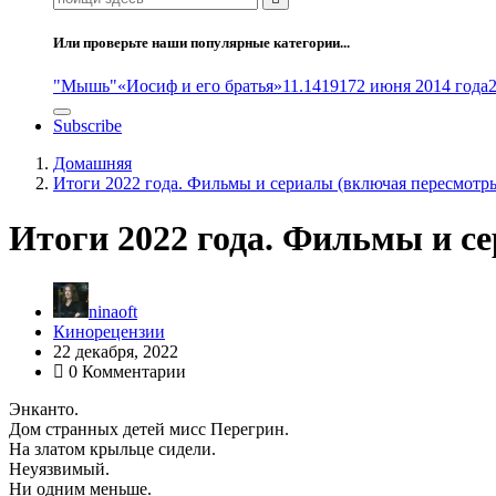
Или проверьте наши популярные категории...
"Мышь"
«Иосиф и его братья»
11.14
1917
2 июня 2014 года
Subscribe
Домашняя
Итоги 2022 года. Фильмы и сериалы (включая пересмотр
Итоги 2022 года. Фильмы и с
ninaoft
Кинорецензии
22 декабря, 2022
0 Комментарии
Энканто.
Дом странных детей мисс Перегрин.
На златом крыльце сидели.
Неуязвимый.
Ни одним меньше.