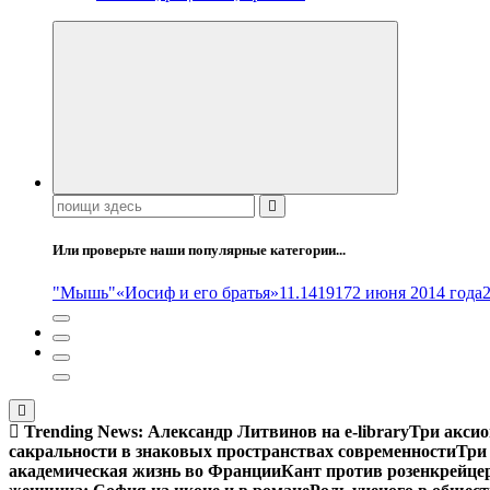
Поиск:
Или проверьте наши популярные категории...
"Мышь"
«Иосиф и его братья»
11.14
1917
2 июня 2014 года
Trending News:
Александр Литвинов на e-library
Три аксио
сакральности в знаковых пространствах современности
Три
академическая жизнь во Франции
Кант против розенкрейце