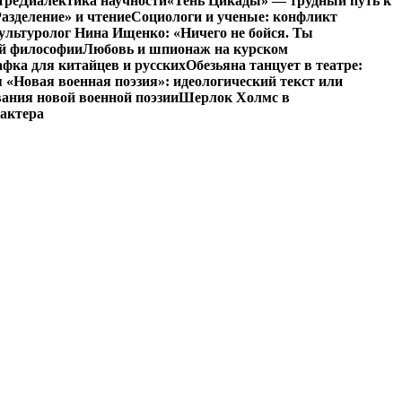
тре
Диалектика научности
«Тень Цикады» — трудный путь к
азделение» и чтение
Социологи и ученые: конфликт
ультуролог Нина Ищенко: «Ничего не бойся. Ты
ой философии
Любовь и шпионаж на курском
фка для китайцев и русских
Обезьяна танцует в театре:
«Новая военная поэзия»: идеологический текст или
ания новой военной поэзии
Шерлок Холмс в
рактера