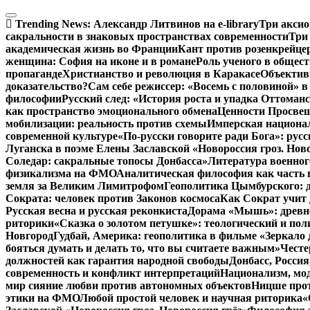
Перейти
к
Trending News:
Александр Литвинов на e-library
Три аксио
содержимому
сакральности в знаковых пространствах современности
Три
академическая жизнь во Франции
Кант против розенкрейце
женщина: София на иконе и в романе
Роль ученого в общес
пропаганде
Христианство и революция в Каракасе
Объектив
доказательство?
Сам себе режиссер: «Восемь с половиной» 
философии
Русский след: «История роста и упадка Оттома
как пространство эмоционального обмена
Ценности Просвещ
мобилизации: реальность против схемы
Имперская национал
современной культуре
«По-русски говорите ради Бога»: рус
Луганска в поэме Елены Заславской «Новороссия гроз. Ново
Соледар: сакральные топосы Донбасса»
Литература военног
физикализма на ФМО
Аналитическая философия как часть 
земля за Великим Лимитрофом
Геополитика Цымбурского: 
Сократа: человек против Законов космоса
Как Сократ учит 
Русская весна и русская реконкиста
Дорама «Мышь»: древне
риторики
«Сказка о золотом петушке»: теологический и пол
Новгород
Гудбай, Америка: геополитика в фильме «Зеркало 
бояться думать и делать то, что вы считаете важным»
Честе
должностей как гарантия народной свободы
Донбасс, Росси
современность и конфликт интерпретаций
Национализм, мо
мир сияние любви против автономных объектов
Ницше прот
этики на ФМО
Любой простой человек и научная риторика
«