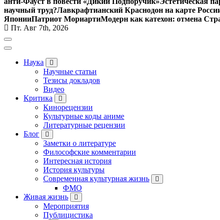
анти-Фауст в повести «Дикий Подпоручик»
Эстетическая па
научный труд?
Лавкрафтианский Краснодон на карте Росси
Японии
Патриот Мориарти
Модерн как катехон: отмена Стр
Пт. Авг 7th, 2026
Наука
Научные статьи
Тезисы докладов
Видео
Критика
Кинорецензии
Культурные коды аниме
Литературные рецензии
Блог
Заметки о литературе
Философские комментарии
Интересная история
История культуры
Современная культурная жизнь
ФМО
Живая жизнь
Мероприятия
Публицистика