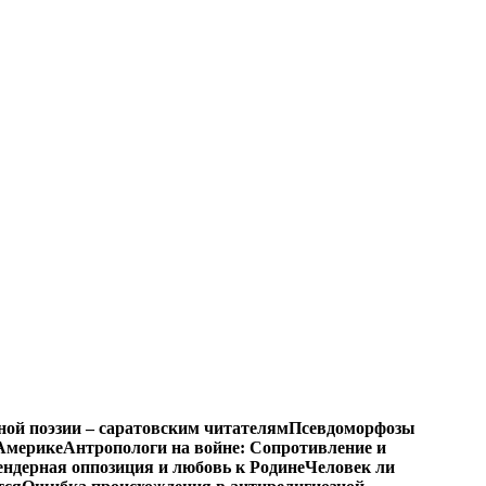
ной поэзии – саратовским читателям
Псевдоморфозы
Америке
Антропологи на войне: Сопротивление и
ендерная оппозиция и любовь к Родине
Человек ли