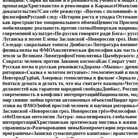
женщина: София на иконе и в романе
Роль ученого в общес
пропаганде
Христианство и революция в Каракасе
Объектив
доказательство?
Сам себе режиссер: «Восемь с половиной» 
философии
Русский след: «История роста и упадка Оттома
как пространство эмоционального обмена
Ценности Просвещ
мобилизации: реальность против схемы
Имперская национал
современной культуре
«По-русски говорите ради Бога»: рус
Луганска в поэме Елены Заславской «Новороссия гроз. Ново
Соледар: сакральные топосы Донбасса»
Литература военног
физикализма на ФМО
Аналитическая философия как часть 
земля за Великим Лимитрофом
Геополитика Цымбурского: 
Сократа: человек против Законов космоса
Как Сократ учит 
Русская весна и русская реконкиста
Дорама «Мышь»: древне
риторики
«Сказка о золотом петушке»: теологический и пол
Новгород
Гудбай, Америка: геополитика в фильме «Зеркало 
бояться думать и делать то, что вы считаете важным»
Честе
должностей как гарантия народной свободы
Донбасс, Росси
современность и конфликт интерпретаций
Национализм, мо
мир сияние любви против автономных объектов
Ницше прот
этики на ФМО
Любой простой человек и научная риторика
«
Заславской «Новороссия гроз. Новороссия грёз»
Философия э
себе
Плоская онтология Латура: локализировать глобальное
интерпретаций
Христианская эротическая мистика в жизни 
справишься»
Разочарования зимы
Компрометация персонажа
приграничье
«Записки сумасшедшего капитана»: нравственн