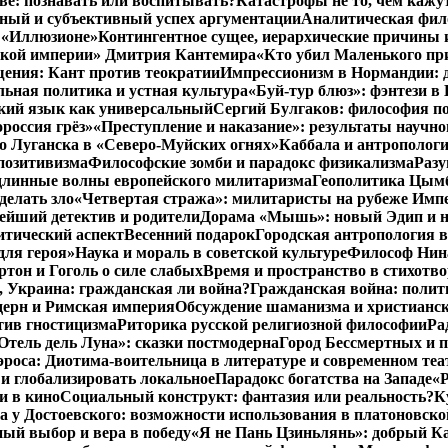
тве: познавать или воспитывать?
Катастрофы не то, чем кажу
ный и субъективный успех аргументации
Аналитическая фило
в «Иллюзионе»
Контингентное сущее, иерархические причины 
нской империи» Дмитрия Кантемира
«Кто убил Маленького пр
ения: Кант против теократии
Импрессионизм в Нормандии: 
ьная политика и устная культура
«Буй-тур блюз»: фэнтези в
ский язык как универсальный
Сергий Булгаков: философия по
россия грёз»
«Преступление и наказание»: результаты научно
о Луганска в «Северо-Муйских огнях»
Каббала и антрополог
позитивизма
Философские зомби и парадокс физикализма
Разу
длинные волны европейского милитаризма
Геополитика Цымб
делать зло
«Четвертая стража»: милитаристы на рубеже Имп
йший детектив и родители
Дорама «Мышь»: новый Эдип и н
итический аспект
Весенний подарок
Городская антропология 
для героя»
Наука и мораль в советской культуре
Философ Нина
ртон и Гоголь о силе слабых
Время и пространство в стихотво
я, Украина: гражданская ли война?
Гражданская война: полит
дерн и Римская империя
Обсуждение шаманизма и христианс
ив гностицизма
Риторика русской религиозной философии
Ра
Отель дель Луна»: сказки постмодерна
Город Бессмертных и 
роса: Диотима-воительница в литературе и современном теа
 и глобализировать локальное
Парадокс богатства на Западе
«Р
и в кино
Социальный конструкт: фантазия или реальность?
К
 у Достоевского: возможности использования в платоновск
ый выбор и вера в победу
«Я не Пань Цзиньлянь»: добрый Ка