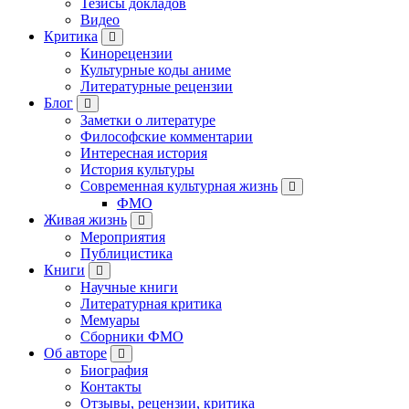
Тезисы докладов
Видео
Критика
Кинорецензии
Культурные коды аниме
Литературные рецензии
Блог
Заметки о литературе
Философские комментарии
Интересная история
История культуры
Современная культурная жизнь
ФМО
Живая жизнь
Мероприятия
Публицистика
Книги
Научные книги
Литературная критика
Мемуары
Сборники ФМО
Об авторе
Биография
Контакты
Отзывы, рецензии, критика