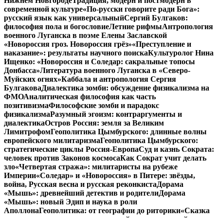
Нижнем Новгороде
Традиция, модерн и постмодерн в
современной культуре
«По-русски говорите ради Бога»:
русский язык как универсальный
Сергий Булгаков:
философия пола и богословие
Летние рифмы
Антропология
военного Луганска в поэме Елены Заславской
«Новороссия гроз. Новороссия грёз»
«Преступление и
наказание»: результаты научного поиска
Культуролог Нина
Ищенко: «Новороссия и Соледар: сакральные топосы
Донбасса»
Литература военного Луганска в «Северо-
Муйских огнях»
Каббала и антропология Сергия
Булгакова
Диалектика зомби: обсуждение физикализма на
ФМО
Аналитическая философия как часть
позитивизма
Философские зомби и парадокс
физикализма
Разумный эгоизм: контраргументы и
диалектика
Остров Россия: земля за Великим
Лимитрофом
Геополитика Цымбурского: длинные волны
европейского милитаризма
Геополитика Цымбурского:
стратегические циклы Россия-Европа
Суд и казнь Сократа:
человек против Законов космоса
Как Сократ учит делать
зло
«Четвертая стража»: милитаристы на рубеже
Империи
«Соледар» и «Новороссия» в Питере: звёзды,
война, Русская весна и русская реконкиста
Дорама
«Мышь»: древнейший детектив и родители
Дорама
«Мышь»: новый Эдип и наука в роли
Аполлона
Геополитика: от географии до риторики
«Сказка