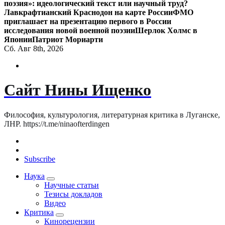
поэзия»: идеологический текст или научный труд?
Лавкрафтианский Краснодон на карте России
ФМО
приглашает на презентацию первого в России
исследования новой военной поэзии
Шерлок Холмс в
Японии
Патриот Мориарти
Сб. Авг 8th, 2026
Сайт Нины Ищенко
Философия, культурология, литературная критика в Луганске,
ЛНР. https://t.me/ninaofterdingen
Subscribe
Наука
Научные статьи
Тезисы докладов
Видео
Критика
Кинорецензии