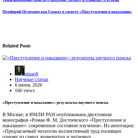
Навигация
по
Порфирий Петрович как Сократ в сюжете «Преступления и наказания»
записям
Related Posts
ninaoft
Научные статьи
6 июня, 2026
166 views
«Преступление и наказание»: результаты научного поиска
В Москве, в ИМЛИ РАН опубликована двухтомная
монография «Роман Ф. М. Достоевского «Преступление и
наказание»: современное состояние изучения». Из аннотации:
«Предлагаемый читателю коллективный труд посвящен
одному из самых знаменитых и читаемых…