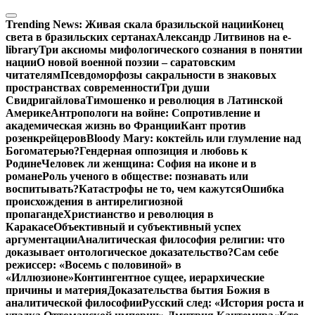
Перейти
к
Trending News:
Живая скала бразильской нации
Конец
содержимому
света в бразильских сертанах
Александр Литвинов на e-
library
Три аксиомы мифологического сознания в понятии
нации
О новой военной поэзии – саратовским
читателям
Псевдоморфозы сакральности в знаковых
пространствах современности
Три души
Свидригайлова
Тимошенко и революция в Латинской
Америке
Антропологи на войне: Сопротивление и
академическая жизнь во Франции
Кант против
розенкрейцеров
Bloody Mary: коктейль или глумление над
Богоматерью?
Гендерная оппозиция и любовь к
Родине
Человек ли женщина: София на иконе и в
романе
Роль ученого в обществе: познавать или
воспитывать?
Катастрофы не то, чем кажутся
Ошибка
происхождения в антирелигиозной
пропаганде
Христианство и революция в
Каракасе
Объективный и субъективный успех
аргументации
Аналитическая философия религии: что
доказывает онтологическое доказательство?
Сам себе
режиссер: «Восемь с половиной» в
«Иллюзионе»
Контингентное сущее, иерархические
причины и материя
Доказательства бытия Божия в
аналитической философии
Русский след: «История роста и