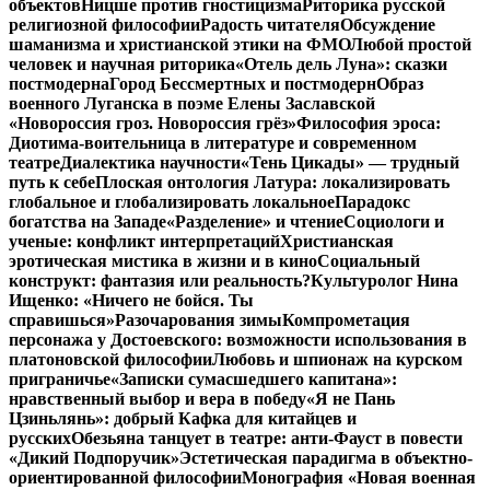
объектов
Ницше против гностицизма
Риторика русской
религиозной философии
Радость читателя
Обсуждение
шаманизма и христианской этики на ФМО
Любой простой
человек и научная риторика
«Отель дель Луна»: сказки
постмодерна
Город Бессмертных и постмодерн
Образ
военного Луганска в поэме Елены Заславской
«Новороссия гроз. Новороссия грёз»
Философия эроса:
Диотима-воительница в литературе и современном
театре
Диалектика научности
«Тень Цикады» — трудный
путь к себе
Плоская онтология Латура: локализировать
глобальное и глобализировать локальное
Парадокс
богатства на Западе
«Разделение» и чтение
Социологи и
ученые: конфликт интерпретаций
Христианская
эротическая мистика в жизни и в кино
Социальный
конструкт: фантазия или реальность?
Культуролог Нина
Ищенко: «Ничего не бойся. Ты
справишься»
Разочарования зимы
Компрометация
персонажа у Достоевского: возможности использования в
платоновской философии
Любовь и шпионаж на курском
приграничье
«Записки сумасшедшего капитана»:
нравственный выбор и вера в победу
«Я не Пань
Цзиньлянь»: добрый Кафка для китайцев и
русских
Обезьяна танцует в театре: анти-Фауст в повести
«Дикий Подпоручик»
Эстетическая парадигма в объектно-
ориентированной философии
Монография «Новая военная