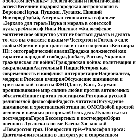
о золотом петушке»: теологический и политический
аспект
Весенний подарок
Городская антропология в
Воронеже
Наука, Пушкин, Луганск, Нижний
Новгород
Гудбай, Америка: геополитика в фильме
«Зеркало для героя»
Наука и мораль в советской
культуре
Философ Нина Ищенко: «Философское
монтеневское общество учит не бояться думать и делать
то, что вы считаете важным»
Честертон и Гоголь о силе
слабых
Время и пространство в стихотворении «Кентавры
III»: онтографический анализ
Продажа должностей как
гарантия народной свободы
Донбасс, Россия, Украина:
гражданская ли война?
Гражданская война: политизация и
сакрализация
Актуальный Ницше
История как
современность и конфликт интерпретаций
Национализм,
модерн и Римская империя
Обсуждение шаманизма и
христианской этики на ФМО
Данте, Кант, Харман:
пронизывающее мир сияние любви против автономных
объектов
Ницше против гностицизма
Риторика русской
религиозной философии
Радость читателя
Обсуждение
шаманизма и христианской этики на ФМО
Любой простой
человек и научная риторика
«Отель дель Луна»: сказки
постмодерна
Город Бессмертных и постмодерн
Образ
военного Луганска в поэме Елены Заславской
«Новороссия гроз. Новороссия грёз»
Философия эроса:
Диотима-воительница в литературе и современном