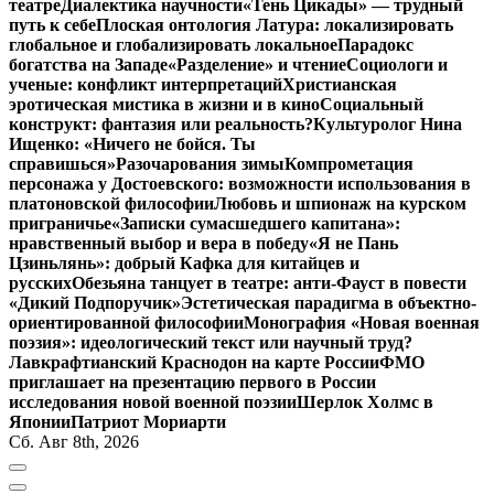
театре
Диалектика научности
«Тень Цикады» — трудный
путь к себе
Плоская онтология Латура: локализировать
глобальное и глобализировать локальное
Парадокс
богатства на Западе
«Разделение» и чтение
Социологи и
ученые: конфликт интерпретаций
Христианская
эротическая мистика в жизни и в кино
Социальный
конструкт: фантазия или реальность?
Культуролог Нина
Ищенко: «Ничего не бойся. Ты
справишься»
Разочарования зимы
Компрометация
персонажа у Достоевского: возможности использования в
платоновской философии
Любовь и шпионаж на курском
приграничье
«Записки сумасшедшего капитана»:
нравственный выбор и вера в победу
«Я не Пань
Цзиньлянь»: добрый Кафка для китайцев и
русских
Обезьяна танцует в театре: анти-Фауст в повести
«Дикий Подпоручик»
Эстетическая парадигма в объектно-
ориентированной философии
Монография «Новая военная
поэзия»: идеологический текст или научный труд?
Лавкрафтианский Краснодон на карте России
ФМО
приглашает на презентацию первого в России
исследования новой военной поэзии
Шерлок Холмс в
Японии
Патриот Мориарти
Сб. Авг 8th, 2026