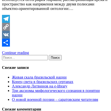
пространство как напряжения между двумя полюсами
объектно-ориентированной онтологии:…
Telegram
Copy
Link
VK
Отправить
Continue reading
Найти:
Свежие записи
Живая скала бразильской нации
Конец света в бразильских сертанах
Александр Литвинов на e-library
Три аксиомы мифологического сознания в понятии
нации
О новой военной поэзии – саратовским читателям
Свежие комментарии