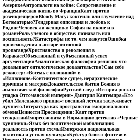
Америке
Антропологи на войне: Сопротивление и
академическая жизнь во Франции
Кант против
розенкрейцеров
Bloody Mary: коктейль или глумление над
Богоматерью?
Гендерная оппозиция и любовь к
Родине
Человек ли женщина: София на иконе и в
романе
Роль ученого в обществе: познавать или
воспитывать?
Катастрофы не то, чем кажутся
Ошибка
происхождения в антирелигиозной
пропаганде
Христианство и революция в
Каракасе
Объективный и субъективный успех
аргументации
Аналитическая философия религии: что
доказывает онтологическое доказательство?
Сам себе
режиссер: «Восемь с половиной» в
«Иллюзионе»
Контингентное сущее, иерархические
причины и материя
Доказательства бытия Божия в
аналитической философии
Русский след: «История роста и
упадка Оттоманской империи» Дмитрия Кантемира
«Кто
убил Маленького принца»: военный летчик заслуживает
лучшего
Литература как пространство эмоционального
обмена
Ценности Просвещения: Кант против
теократии
Импрессионизм в Нормандии: детектив «Черные
кувшинки»
Язык без политической мобилизации:
реальность против схемы
Имперская национальная
политика и устная культура
«Буй-тур блюз»: фэнтези в