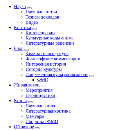
Наука
Научные статьи
Тезисы докладов
Видео
Критика
Кинорецензии
Культурные коды аниме
Литературные рецензии
Блог
Заметки о литературе
Философские комментарии
Интересная история
История культуры
Современная культурная жизнь
ФМО
Живая жизнь
Мероприятия
Публицистика
Книги
Научные книги
Литературная критика
Мемуары
Сборники ФМО
Об авторе