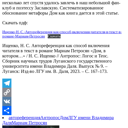
несколько лет спустя удалось завлечь в наш небольшой фан-
клуб и поэтессу Заславскую. Систематизированное
обоснование метафоры Дом как книга дается в этой статье.
Скачать пдф:
Ищенко-Н.-С.-Автореференция-как-способ-включения-читателя-в-текст-в-
романе-Мариам-Петросян
Скачать
Ищенко, Н. С. Автореференция как способ включения
читателя в текст в романе Мариам Петросян «Дом, в
котором…» / Н. С. Ищенко // Антропос: Логос и Теос.
Сборник научных трудов Луганского государственного
университета имени Владимира Даля. Выпуск № 9. –
Луганск: Изд-во ЛГУ им. В. Даля, 2023. – С. 167–173.
Telegram
Copy
Link
VK
автореференция
Антропос
Дом
ЛГУ имени Владимира
Отправить
Даля
Мариам Петросян