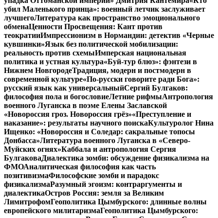
упадка Оттоманской империи» Дмитрия Кантемира
«Кто
убил Маленького принца»: военный летчик заслуживает
лучшего
Литература как пространство эмоционального
обмена
Ценности Просвещения: Кант против
теократии
Импрессионизм в Нормандии: детектив «Черные
кувшинки»
Язык без политической мобилизации:
реальность против схемы
Имперская национальная
политика и устная культура
«Буй-тур блюз»: фэнтези в
Нижнем Новгороде
Традиция, модерн и постмодерн в
современной культуре
«По-русски говорите ради Бога»:
русский язык как универсальный
Сергий Булгаков:
философия пола и богословие
Летние рифмы
Антропология
военного Луганска в поэме Елены Заславской
«Новороссия гроз. Новороссия грёз»
«Преступление и
наказание»: результаты научного поиска
Культуролог Нина
Ищенко: «Новороссия и Соледар: сакральные топосы
Донбасса»
Литература военного Луганска в «Северо-
Муйских огнях»
Каббала и антропология Сергия
Булгакова
Диалектика зомби: обсуждение физикализма на
ФМО
Аналитическая философия как часть
позитивизма
Философские зомби и парадокс
физикализма
Разумный эгоизм: контраргументы и
диалектика
Остров Россия: земля за Великим
Лимитрофом
Геополитика Цымбурского: длинные волны
европейского милитаризма
Геополитика Цымбурского: