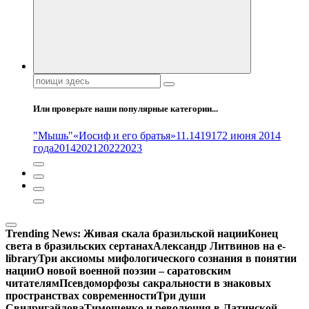
Поиск:
Или проверьте наши популярные категории...
"Мышь"
«Иосиф и его братья»
11.14
1917
2 июня 2014
года
2014
2021
2022
2023
Trending News:
Живая скала бразильской нации
Конец
света в бразильских сертанах
Александр Литвинов на e-
library
Три аксиомы мифологического сознания в понятии
нации
О новой военной поэзии – саратовским
читателям
Псевдоморфозы сакральности в знаковых
пространствах современности
Три души
Свидригайлова
Тимошенко и революция в Латинской