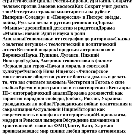
стратегические циклы Россия-Европа
Суд и казнь Сократа:
человек против Законов космоса
Как Сократ учит делать
зло
«Четвертая стража»: милитаристы на рубеже
Империи
«Соледар» и «Новороссия» в Питере: звёзды,
война, Русская весна и русская реконкиста
Дорама
«Мышь»: древнейший детектив и родители
Дорама
«Мышь»: новый Эдип и наука в роли
Аполлона
Геополитика: от географии до риторики
«Сказка
о золотом петушке»: теологический и политический
аспект
Весенний подарок
Городская антропология в
Воронеже
Наука, Пушкин, Луганск, Нижний
Новгород
Гудбай, Америка: геополитика в фильме
«Зеркало для героя»
Наука и мораль в советской
культуре
Философ Нина Ищенко: «Философское
монтеневское общество учит не бояться думать и делать
то, что вы считаете важным»
Честертон и Гоголь о силе
слабых
Время и пространство в стихотворении «Кентавры
III»: онтографический анализ
Продажа должностей как
гарантия народной свободы
Донбасс, Россия, Украина:
гражданская ли война?
Гражданская война: политизация и
сакрализация
Актуальный Ницше
История как
современность и конфликт интерпретаций
Национализм,
модерн и Римская империя
Обсуждение шаманизма и
христианской этики на ФМО
Данте, Кант, Харман:
пронизывающее мир сияние любви против автономных