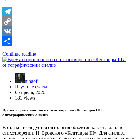
Telegram
Copy
Link
VK
Отправить
Continue reading
ninaoft
Научные статьи
6 апреля, 2026
181 views
Время и пространство в стихотворении «Кентавры III»:
онтографический анализ
В статье исследуется онтология объектов как она дана в
стихотворении И. Бродского «Кентавры III». Для анализа
используется онтография Хармана, рассматривающая время и