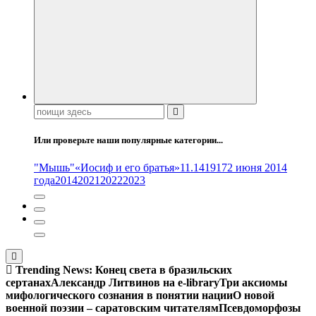
Поиск:
Или проверьте наши популярные категории...
"Мышь"
«Иосиф и его братья»
11.14
1917
2 июня 2014
года
2014
2021
2022
2023
Trending News:
Конец света в бразильских
сертанах
Александр Литвинов на e-library
Три аксиомы
мифологического сознания в понятии нации
О новой
военной поэзии – саратовским читателям
Псевдоморфозы