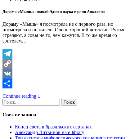
Дорама «Мышь»: новый Эдип и наука в роли Аполлона
Дораму «Мышь» я посмотрела не с первого раза, но
посмотрела и не жалею. Очень хороший детектив. Ружья
стреляют, а совы не то, чем кажутся. В то же время со
зрителем…
Telegram
Copy
Link
VK
Отправить
Continue reading
Найти:
Свежие записи
Конец света в бразильских сертанах
Александр Литвинов на e-library
Три аксиомы мифологического сознания в понятии