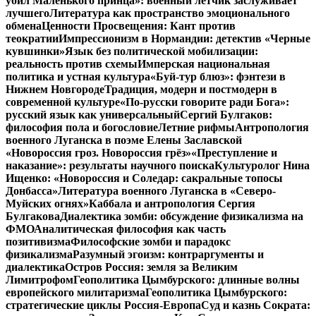
убил Маленького принца»: военный летчик заслуживает
лучшего
Литература как пространство эмоционального
обмена
Ценности Просвещения: Кант против
теократии
Импрессионизм в Нормандии: детектив «Черные
кувшинки»
Язык без политической мобилизации:
реальность против схемы
Имперская национальная
политика и устная культура
«Буй-тур блюз»: фэнтези в
Нижнем Новгороде
Традиция, модерн и постмодерн в
современной культуре
«По-русски говорите ради Бога»:
русский язык как универсальный
Сергий Булгаков:
философия пола и богословие
Летние рифмы
Антропология
военного Луганска в поэме Елены Заславской
«Новороссия гроз. Новороссия грёз»
«Преступление и
наказание»: результаты научного поиска
Культуролог Нина
Ищенко: «Новороссия и Соледар: сакральные топосы
Донбасса»
Литература военного Луганска в «Северо-
Муйских огнях»
Каббала и антропология Сергия
Булгакова
Диалектика зомби: обсуждение физикализма на
ФМО
Аналитическая философия как часть
позитивизма
Философские зомби и парадокс
физикализма
Разумный эгоизм: контраргументы и
диалектика
Остров Россия: земля за Великим
Лимитрофом
Геополитика Цымбурского: длинные волны
европейского милитаризма
Геополитика Цымбурского:
стратегические циклы Россия-Европа
Суд и казнь Сократа: