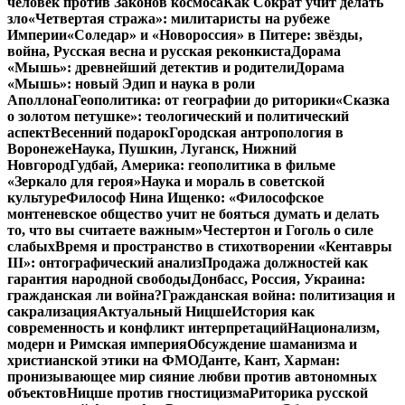
человек против Законов космоса
Как Сократ учит делать
зло
«Четвертая стража»: милитаристы на рубеже
Империи
«Соледар» и «Новороссия» в Питере: звёзды,
война, Русская весна и русская реконкиста
Дорама
«Мышь»: древнейший детектив и родители
Дорама
«Мышь»: новый Эдип и наука в роли
Аполлона
Геополитика: от географии до риторики
«Сказка
о золотом петушке»: теологический и политический
аспект
Весенний подарок
Городская антропология в
Воронеже
Наука, Пушкин, Луганск, Нижний
Новгород
Гудбай, Америка: геополитика в фильме
«Зеркало для героя»
Наука и мораль в советской
культуре
Философ Нина Ищенко: «Философское
монтеневское общество учит не бояться думать и делать
то, что вы считаете важным»
Честертон и Гоголь о силе
слабых
Время и пространство в стихотворении «Кентавры
III»: онтографический анализ
Продажа должностей как
гарантия народной свободы
Донбасс, Россия, Украина:
гражданская ли война?
Гражданская война: политизация и
сакрализация
Актуальный Ницше
История как
современность и конфликт интерпретаций
Национализм,
модерн и Римская империя
Обсуждение шаманизма и
христианской этики на ФМО
Данте, Кант, Харман:
пронизывающее мир сияние любви против автономных
объектов
Ницше против гностицизма
Риторика русской