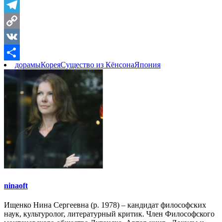
Telegram
Copy
Link
VK
дорамы
Корея
Существо из Кёнсона
Япония
Отправить
ninaoft
Ищенко Нина Сергеевна (р. 1978) – кандидат философских
наук, культуролог, литературный критик. Член Философского