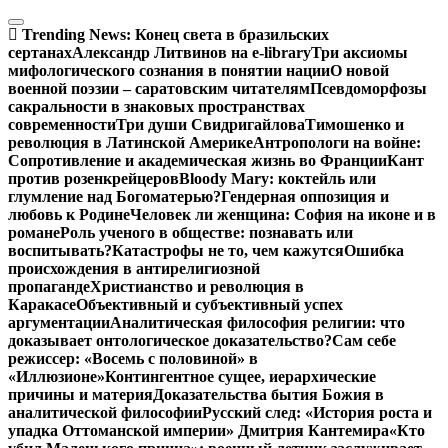
Перейти
к
Trending News:
Конец света в бразильских
содержимому
сертанах
Александр Литвинов на e-library
Три аксиомы
мифологического сознания в понятии нации
О новой
военной поэзии – саратовским читателям
Псевдоморфозы
сакральности в знаковых пространствах
современности
Три души Свидригайлова
Тимошенко и
революция в Латинской Америке
Антропологи на войне:
Сопротивление и академическая жизнь во Франции
Кант
против розенкрейцеров
Bloody Mary: коктейль или
глумление над Богоматерью?
Гендерная оппозиция и
любовь к Родине
Человек ли женщина: София на иконе и в
романе
Роль ученого в обществе: познавать или
воспитывать?
Катастрофы не то, чем кажутся
Ошибка
происхождения в антирелигиозной
пропаганде
Христианство и революция в
Каракасе
Объективный и субъективный успех
аргументации
Аналитическая философия религии: что
доказывает онтологическое доказательство?
Сам себе
режиссер: «Восемь с половиной» в
«Иллюзионе»
Контингентное сущее, иерархические
причины и материя
Доказательства бытия Божия в
аналитической философии
Русский след: «История роста и
упадка Оттоманской империи» Дмитрия Кантемира
«Кто