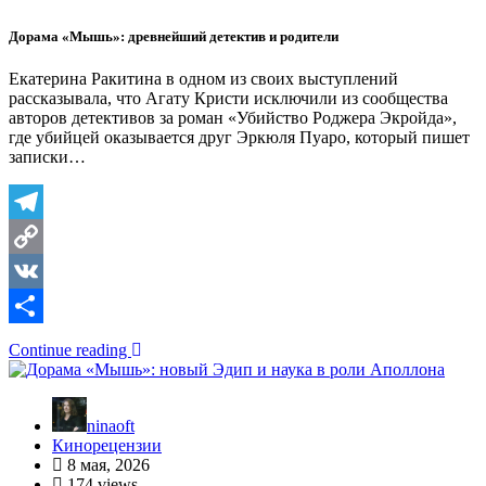
Дорама «Мышь»: древнейший детектив и родители
Екатерина Ракитина в одном из своих выступлений
рассказывала, что Агату Кристи исключили из сообщества
авторов детективов за роман «Убийство Роджера Экройда»,
где убийцей оказывается друг Эркюля Пуаро, который пишет
записки…
Telegram
Copy
Link
VK
Отправить
Continue reading
ninaoft
Кинорецензии
8 мая, 2026
174 views