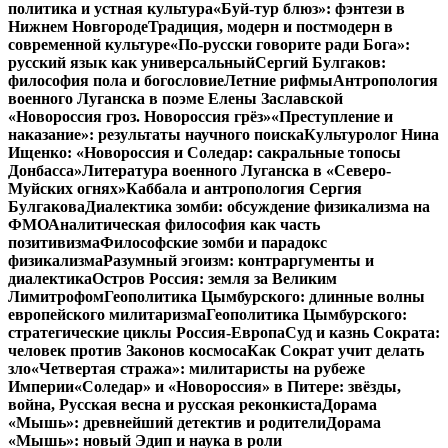
политика и устная культура
«Буй-тур блюз»: фэнтези в
Нижнем Новгороде
Традиция, модерн и постмодерн в
современной культуре
«По-русски говорите ради Бога»:
русский язык как универсальный
Сергий Булгаков:
философия пола и богословие
Летние рифмы
Антропология
военного Луганска в поэме Елены Заславской
«Новороссия гроз. Новороссия грёз»
«Преступление и
наказание»: результаты научного поиска
Культуролог Нина
Ищенко: «Новороссия и Соледар: сакральные топосы
Донбасса»
Литература военного Луганска в «Северо-
Муйских огнях»
Каббала и антропология Сергия
Булгакова
Диалектика зомби: обсуждение физикализма на
ФМО
Аналитическая философия как часть
позитивизма
Философские зомби и парадокс
физикализма
Разумный эгоизм: контраргументы и
диалектика
Остров Россия: земля за Великим
Лимитрофом
Геополитика Цымбурского: длинные волны
европейского милитаризма
Геополитика Цымбурского:
стратегические циклы Россия-Европа
Суд и казнь Сократа:
человек против Законов космоса
Как Сократ учит делать
зло
«Четвертая стража»: милитаристы на рубеже
Империи
«Соледар» и «Новороссия» в Питере: звёзды,
война, Русская весна и русская реконкиста
Дорама
«Мышь»: древнейший детектив и родители
Дорама
«Мышь»: новый Эдип и наука в роли