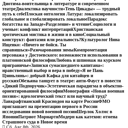
Диотима-воительница в литературе и современном
театре
Диалектика научности
«Тень Цикады» — трудный
путь к себе
Плоская онтология Латура: локализировать
глобальное и глобализировать локальное
Парадокс
богатства на Западе
«Разделение» и чтение
Социологи и
ученые: конфликт интерпретаций
Христианская
эротическая мистика в жизни и в кино
Социальный
конструкт: фантазия или реальность?
Культуролог Нина
Ищенко: «Ничего не бойся. Ты
справишься»
Разочарования зимы
Компрометация
персонажа у Достоевского: возможности использования в
платоновской философии
Любовь и шпионаж на курском
приграничье
«Записки сумасшедшего капитана»:
нравственный выбор и вера в победу
«Я не Пань
Цзиньлянь»: добрый Кафка для китайцев и
русских
Обезьяна танцует в театре: анти-Фауст в повести
«Дикий Подпоручик»
Эстетическая парадигма в объектно-
ориентированной философии
Монография «Новая военная
поэзия»: идеологический текст или научный труд?
Лавкрафтианский Краснодон на карте России
ФМО
приглашает на презентацию первого в России
исследования новой военной поэзии
Шерлок Холмс в
Японии
Патриот Мориарти
Модерн как катехон: отмена
Страшного суда в Новое время
Сб. Авг 8th, 2026