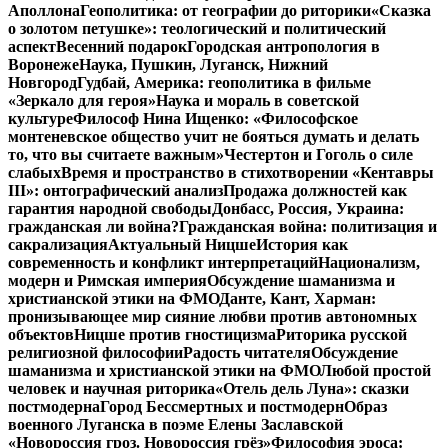
Аполлона
Геополитика: от географии до риторики
«Сказка
о золотом петушке»: теологический и политический
аспект
Весенний подарок
Городская антропология в
Воронеже
Наука, Пушкин, Луганск, Нижний
Новгород
Гудбай, Америка: геополитика в фильме
«Зеркало для героя»
Наука и мораль в советской
культуре
Философ Нина Ищенко: «Философское
монтеневское общество учит не бояться думать и делать
то, что вы считаете важным»
Честертон и Гоголь о силе
слабых
Время и пространство в стихотворении «Кентавры
III»: онтографический анализ
Продажа должностей как
гарантия народной свободы
Донбасс, Россия, Украина:
гражданская ли война?
Гражданская война: политизация и
сакрализация
Актуальный Ницше
История как
современность и конфликт интерпретаций
Национализм,
модерн и Римская империя
Обсуждение шаманизма и
христианской этики на ФМО
Данте, Кант, Харман:
пронизывающее мир сияние любви против автономных
объектов
Ницше против гностицизма
Риторика русской
религиозной философии
Радость читателя
Обсуждение
шаманизма и христианской этики на ФМО
Любой простой
человек и научная риторика
«Отель дель Луна»: сказки
постмодерна
Город Бессмертных и постмодерн
Образ
военного Луганска в поэме Елены Заславской
«Новороссия гроз. Новороссия грёз»
Философия эроса: