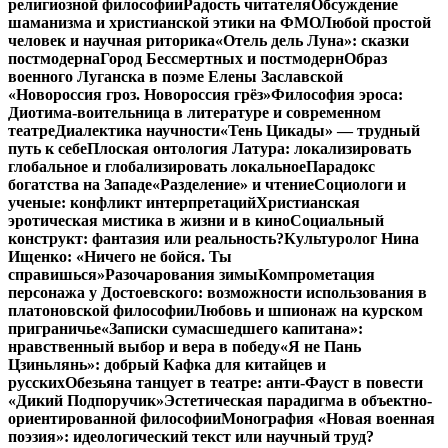
религиозной философии
Радость читателя
Обсуждение
шаманизма и христианской этики на ФМО
Любой простой
человек и научная риторика
«Отель дель Луна»: сказки
постмодерна
Город Бессмертных и постмодерн
Образ
военного Луганска в поэме Елены Заславской
«Новороссия гроз. Новороссия грёз»
Философия эроса:
Диотима-воительница в литературе и современном
театре
Диалектика научности
«Тень Цикады» — трудный
путь к себе
Плоская онтология Латура: локализировать
глобальное и глобализировать локальное
Парадокс
богатства на Западе
«Разделение» и чтение
Социологи и
ученые: конфликт интерпретаций
Христианская
эротическая мистика в жизни и в кино
Социальный
конструкт: фантазия или реальность?
Культуролог Нина
Ищенко: «Ничего не бойся. Ты
справишься»
Разочарования зимы
Компрометация
персонажа у Достоевского: возможности использования в
платоновской философии
Любовь и шпионаж на курском
приграничье
«Записки сумасшедшего капитана»:
нравственный выбор и вера в победу
«Я не Пань
Цзиньлянь»: добрый Кафка для китайцев и
русских
Обезьяна танцует в театре: анти-Фауст в повести
«Дикий Подпоручик»
Эстетическая парадигма в объектно-
ориентированной философии
Монография «Новая военная
поэзия»: идеологический текст или научный труд?