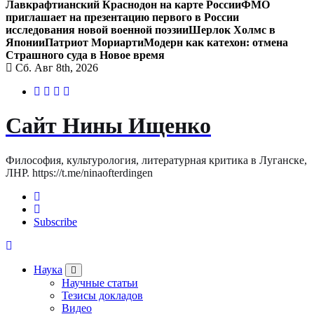
Лавкрафтианский Краснодон на карте России
ФМО
приглашает на презентацию первого в России
исследования новой военной поэзии
Шерлок Холмс в
Японии
Патриот Мориарти
Модерн как катехон: отмена
Страшного суда в Новое время
Сб. Авг 8th, 2026
Сайт Нины Ищенко
Философия, культурология, литературная критика в Луганске,
ЛНР. https://t.me/ninaofterdingen
Subscribe
Наука
Научные статьи
Тезисы докладов
Видео