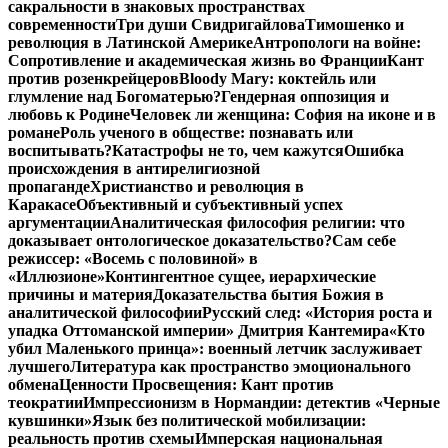
сакральности в знаковых пространствах
современности
Три души Свидригайлова
Тимошенко и
революция в Латинской Америке
Антропологи на войне:
Сопротивление и академическая жизнь во Франции
Кант
против розенкрейцеров
Bloody Mary: коктейль или
глумление над Богоматерью?
Гендерная оппозиция и
любовь к Родине
Человек ли женщина: София на иконе и в
романе
Роль ученого в обществе: познавать или
воспитывать?
Катастрофы не то, чем кажутся
Ошибка
происхождения в антирелигиозной
пропаганде
Христианство и революция в
Каракасе
Объективный и субъективный успех
аргументации
Аналитическая философия религии: что
доказывает онтологическое доказательство?
Сам себе
режиссер: «Восемь с половиной» в
«Иллюзионе»
Контингентное сущее, иерархические
причины и материя
Доказательства бытия Божия в
аналитической философии
Русский след: «История роста и
упадка Оттоманской империи» Дмитрия Кантемира
«Кто
убил Маленького принца»: военный летчик заслуживает
лучшего
Литература как пространство эмоционального
обмена
Ценности Просвещения: Кант против
теократии
Импрессионизм в Нормандии: детектив «Черные
кувшинки»
Язык без политической мобилизации:
реальность против схемы
Имперская национальная