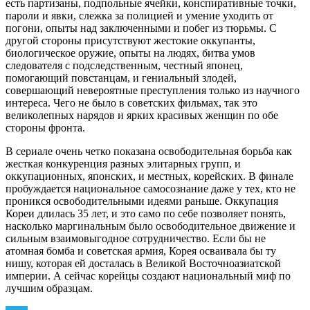
есть партизаны, подпольные ячейки, конспиративные точки,
пароли и явки, слежка за полицией и умение уходить от
погони, опыты над заключенными и побег из тюрьмы. С
другой стороны присутствуют жестокие оккупанты,
биологическое оружие, опыты на людях, битва умов
следователя с подследственным, честный японец,
помогающий повстанцам, и гениальный злодей,
совершающий невероятные преступления только из научного
интереса. Чего не было в советских фильмах, так это
великолепных нарядов и ярких красивых женщин по обе
стороны фронта.
В сериале очень четко показана освободительная борьба как
жесткая конкуренция разных элитарных групп, и
оккупационных, японских, и местных, корейских. В финале
пробуждается национальное самосознание даже у тех, кто не
проникся освободительными идеями раньше. Оккупация
Кореи длилась 35 лет, и это само по себе позволяет понять,
насколько маргинальным было освободительное движение и
сильным взаимовыгодное сотрудничество. Если бы не
атомная бомба и советская армия, Корея осваивала бы ту
нишу, которая ей досталась в Великой Восточноазиатской
империи. А сейчас корейцы создают национальный миф по
лучшим образцам.