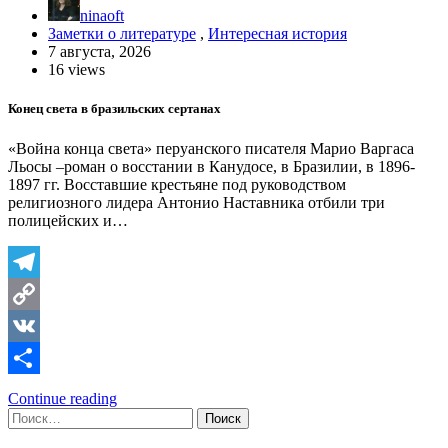
ninaoft
Заметки о литературе
,
Интересная история
7 августа, 2026
16 views
Конец света в бразильских сертанах
«Война конца света» перуанского писателя Марио Варгаса
Льосы –роман о восстании в Канудосе, в Бразилии, в 1896-
1897 гг. Восставшие крестьяне под руководством
религиозного лидера Антонио Наставника отбили три
полицейских и…
Telegram
Copy
Link
VK
Отправить
Continue reading
Найти: