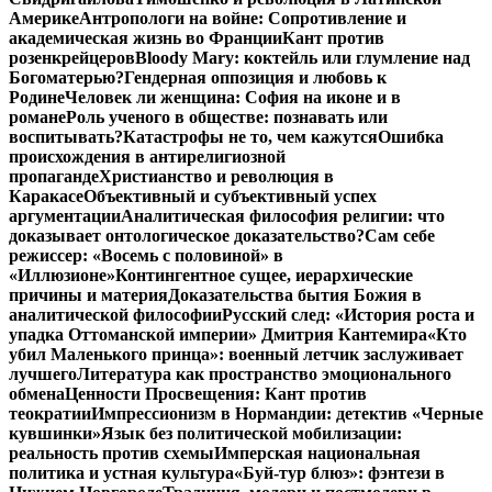
Америке
Антропологи на войне: Сопротивление и
академическая жизнь во Франции
Кант против
розенкрейцеров
Bloody Mary: коктейль или глумление над
Богоматерью?
Гендерная оппозиция и любовь к
Родине
Человек ли женщина: София на иконе и в
романе
Роль ученого в обществе: познавать или
воспитывать?
Катастрофы не то, чем кажутся
Ошибка
происхождения в антирелигиозной
пропаганде
Христианство и революция в
Каракасе
Объективный и субъективный успех
аргументации
Аналитическая философия религии: что
доказывает онтологическое доказательство?
Сам себе
режиссер: «Восемь с половиной» в
«Иллюзионе»
Контингентное сущее, иерархические
причины и материя
Доказательства бытия Божия в
аналитической философии
Русский след: «История роста и
упадка Оттоманской империи» Дмитрия Кантемира
«Кто
убил Маленького принца»: военный летчик заслуживает
лучшего
Литература как пространство эмоционального
обмена
Ценности Просвещения: Кант против
теократии
Импрессионизм в Нормандии: детектив «Черные
кувшинки»
Язык без политической мобилизации:
реальность против схемы
Имперская национальная
политика и устная культура
«Буй-тур блюз»: фэнтези в