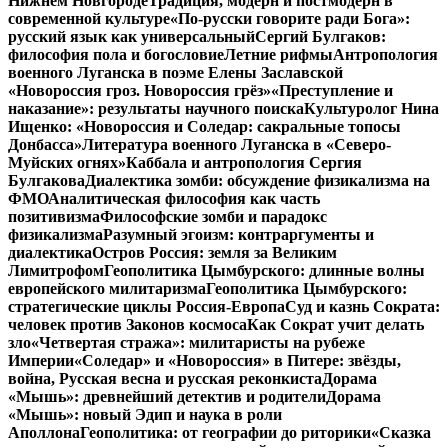
Нижнем Новгороде
Традиция, модерн и постмодерн в
современной культуре
«По-русски говорите ради Бога»:
русский язык как универсальный
Сергий Булгаков:
философия пола и богословие
Летние рифмы
Антропология
военного Луганска в поэме Елены Заславской
«Новороссия гроз. Новороссия грёз»
«Преступление и
наказание»: результаты научного поиска
Культуролог Нина
Ищенко: «Новороссия и Соледар: сакральные топосы
Донбасса»
Литература военного Луганска в «Северо-
Муйских огнях»
Каббала и антропология Сергия
Булгакова
Диалектика зомби: обсуждение физикализма на
ФМО
Аналитическая философия как часть
позитивизма
Философские зомби и парадокс
физикализма
Разумный эгоизм: контраргументы и
диалектика
Остров Россия: земля за Великим
Лимитрофом
Геополитика Цымбурского: длинные волны
европейского милитаризма
Геополитика Цымбурского:
стратегические циклы Россия-Европа
Суд и казнь Сократа:
человек против Законов космоса
Как Сократ учит делать
зло
«Четвертая стража»: милитаристы на рубеже
Империи
«Соледар» и «Новороссия» в Питере: звёзды,
война, Русская весна и русская реконкиста
Дорама
«Мышь»: древнейший детектив и родители
Дорама
«Мышь»: новый Эдип и наука в роли
Аполлона
Геополитика: от географии до риторики
«Сказка