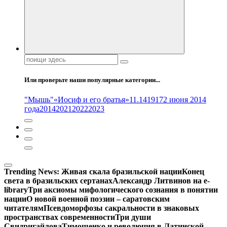
Поиск:
Или проверьте наши популярные категории...
"Мышь"
«Иосиф и его братья»
11.14
1917
2 июня 2014
года
2014
2021
2022
2023
Trending News:
Живая скала бразильской нации
Конец
света в бразильских сертанах
Александр Литвинов на e-
library
Три аксиомы мифологического сознания в понятии
нации
О новой военной поэзии – саратовским
читателям
Псевдоморфозы сакральности в знаковых
пространствах современности
Три души
Свидригайлова
Тимошенко и революция в Латинской