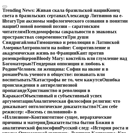
Перейти
к
Trending News:
Живая скала бразильской нации
Конец
содержимому
света в бразильских сертанах
Александр Литвинов на e-
library
Три аксиомы мифологического сознания в понятии
нации
О новой военной поэзии – саратовским
читателям
Псевдоморфозы сакральности в знаковых
пространствах современности
Три души
Свидригайлова
Тимошенко и революция в Латинской
Америке
Антропологи на войне: Сопротивление и
академическая жизнь во Франции
Кант против
розенкрейцеров
Bloody Mary: коктейль или глумление над
Богоматерью?
Гендерная оппозиция и любовь к
Родине
Человек ли женщина: София на иконе и в
романе
Роль ученого в обществе: познавать или
воспитывать?
Катастрофы не то, чем кажутся
Ошибка
происхождения в антирелигиозной
пропаганде
Христианство и революция в
Каракасе
Объективный и субъективный успех
аргументации
Аналитическая философия религии: что
доказывает онтологическое доказательство?
Сам себе
режиссер: «Восемь с половиной» в
«Иллюзионе»
Контингентное сущее, иерархические
причины и материя
Доказательства бытия Божия в
аналитической философии
Русский след: «История роста и