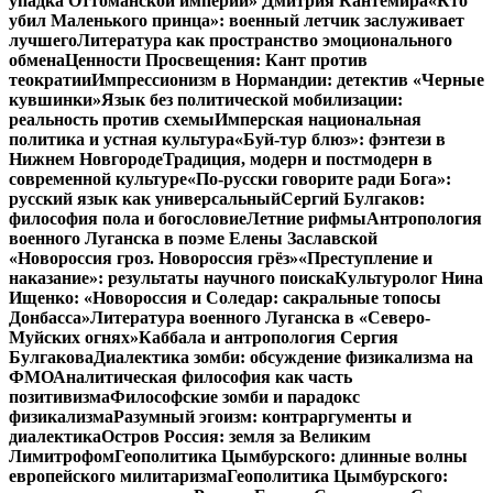
упадка Оттоманской империи» Дмитрия Кантемира
«Кто
убил Маленького принца»: военный летчик заслуживает
лучшего
Литература как пространство эмоционального
обмена
Ценности Просвещения: Кант против
теократии
Импрессионизм в Нормандии: детектив «Черные
кувшинки»
Язык без политической мобилизации:
реальность против схемы
Имперская национальная
политика и устная культура
«Буй-тур блюз»: фэнтези в
Нижнем Новгороде
Традиция, модерн и постмодерн в
современной культуре
«По-русски говорите ради Бога»:
русский язык как универсальный
Сергий Булгаков:
философия пола и богословие
Летние рифмы
Антропология
военного Луганска в поэме Елены Заславской
«Новороссия гроз. Новороссия грёз»
«Преступление и
наказание»: результаты научного поиска
Культуролог Нина
Ищенко: «Новороссия и Соледар: сакральные топосы
Донбасса»
Литература военного Луганска в «Северо-
Муйских огнях»
Каббала и антропология Сергия
Булгакова
Диалектика зомби: обсуждение физикализма на
ФМО
Аналитическая философия как часть
позитивизма
Философские зомби и парадокс
физикализма
Разумный эгоизм: контраргументы и
диалектика
Остров Россия: земля за Великим
Лимитрофом
Геополитика Цымбурского: длинные волны
европейского милитаризма
Геополитика Цымбурского: