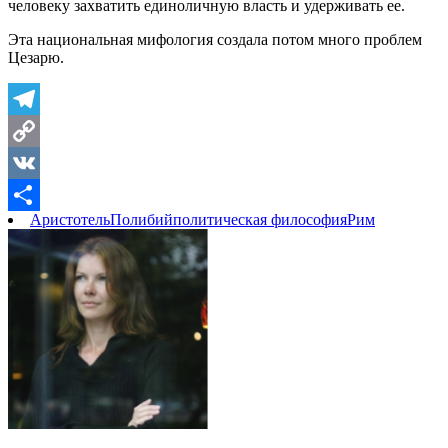
человеку захватить единоличную власть и удерживать ее.
Эта национальная мифология создала потом много проблем
Цезарю.
Telegram
Copy
Link
VK
Аристотель
Полибий
политическая философия
Рим
Отправить