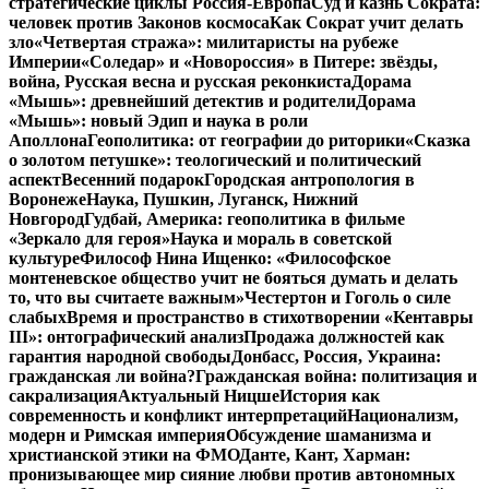
стратегические циклы Россия-Европа
Суд и казнь Сократа:
человек против Законов космоса
Как Сократ учит делать
зло
«Четвертая стража»: милитаристы на рубеже
Империи
«Соледар» и «Новороссия» в Питере: звёзды,
война, Русская весна и русская реконкиста
Дорама
«Мышь»: древнейший детектив и родители
Дорама
«Мышь»: новый Эдип и наука в роли
Аполлона
Геополитика: от географии до риторики
«Сказка
о золотом петушке»: теологический и политический
аспект
Весенний подарок
Городская антропология в
Воронеже
Наука, Пушкин, Луганск, Нижний
Новгород
Гудбай, Америка: геополитика в фильме
«Зеркало для героя»
Наука и мораль в советской
культуре
Философ Нина Ищенко: «Философское
монтеневское общество учит не бояться думать и делать
то, что вы считаете важным»
Честертон и Гоголь о силе
слабых
Время и пространство в стихотворении «Кентавры
III»: онтографический анализ
Продажа должностей как
гарантия народной свободы
Донбасс, Россия, Украина:
гражданская ли война?
Гражданская война: политизация и
сакрализация
Актуальный Ницше
История как
современность и конфликт интерпретаций
Национализм,
модерн и Римская империя
Обсуждение шаманизма и
христианской этики на ФМО
Данте, Кант, Харман:
пронизывающее мир сияние любви против автономных