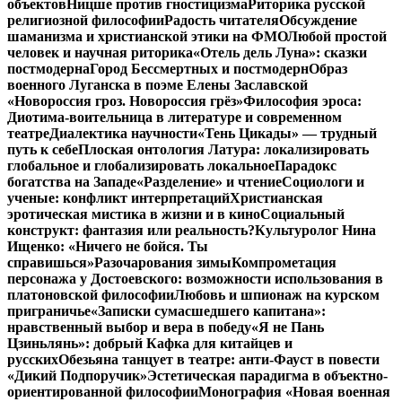
объектов
Ницше против гностицизма
Риторика русской
религиозной философии
Радость читателя
Обсуждение
шаманизма и христианской этики на ФМО
Любой простой
человек и научная риторика
«Отель дель Луна»: сказки
постмодерна
Город Бессмертных и постмодерн
Образ
военного Луганска в поэме Елены Заславской
«Новороссия гроз. Новороссия грёз»
Философия эроса:
Диотима-воительница в литературе и современном
театре
Диалектика научности
«Тень Цикады» — трудный
путь к себе
Плоская онтология Латура: локализировать
глобальное и глобализировать локальное
Парадокс
богатства на Западе
«Разделение» и чтение
Социологи и
ученые: конфликт интерпретаций
Христианская
эротическая мистика в жизни и в кино
Социальный
конструкт: фантазия или реальность?
Культуролог Нина
Ищенко: «Ничего не бойся. Ты
справишься»
Разочарования зимы
Компрометация
персонажа у Достоевского: возможности использования в
платоновской философии
Любовь и шпионаж на курском
приграничье
«Записки сумасшедшего капитана»:
нравственный выбор и вера в победу
«Я не Пань
Цзиньлянь»: добрый Кафка для китайцев и
русских
Обезьяна танцует в театре: анти-Фауст в повести
«Дикий Подпоручик»
Эстетическая парадигма в объектно-
ориентированной философии
Монография «Новая военная