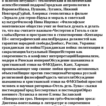
о золотом петушке»: теологический и политический
аспект
Весенний подарок
Городская антропология в
Воронеже
Наука, Пушкин, Луганск, Нижний
Новгород
Гудбай, Америка: геополитика в фильме
«Зеркало для героя»
Наука и мораль в советской
культуре
Философ Нина Ищенко: «Философское
монтеневское общество учит не бояться думать и делать
то, что вы считаете важным»
Честертон и Гоголь о силе
слабых
Время и пространство в стихотворении «Кентавры
III»: онтографический анализ
Продажа должностей как
гарантия народной свободы
Донбасс, Россия, Украина:
гражданская ли война?
Гражданская война: политизация и
сакрализация
Актуальный Ницше
История как
современность и конфликт интерпретаций
Национализм,
модерн и Римская империя
Обсуждение шаманизма и
христианской этики на ФМО
Данте, Кант, Харман:
пронизывающее мир сияние любви против автономных
объектов
Ницше против гностицизма
Риторика русской
религиозной философии
Радость читателя
Обсуждение
шаманизма и христианской этики на ФМО
Любой простой
человек и научная риторика
«Отель дель Луна»: сказки
постмодерна
Город Бессмертных и постмодерн
Образ
военного Луганска в поэме Елены Заславской
«Новороссия гроз. Новороссия грёз»
Философия эроса:
Диотима-воительница в литературе и современном