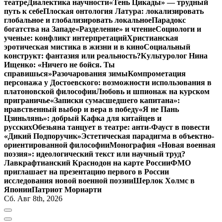
театре
Диалектика научности
«Тень Цикады» — трудный
путь к себе
Плоская онтология Латура: локализировать
глобальное и глобализировать локальное
Парадокс
богатства на Западе
«Разделение» и чтение
Социологи и
ученые: конфликт интерпретаций
Христианская
эротическая мистика в жизни и в кино
Социальный
конструкт: фантазия или реальность?
Культуролог Нина
Ищенко: «Ничего не бойся. Ты
справишься»
Разочарования зимы
Компрометация
персонажа у Достоевского: возможности использования в
платоновской философии
Любовь и шпионаж на курском
приграничье
«Записки сумасшедшего капитана»:
нравственный выбор и вера в победу
«Я не Пань
Цзиньлянь»: добрый Кафка для китайцев и
русских
Обезьяна танцует в театре: анти-Фауст в повести
«Дикий Подпоручик»
Эстетическая парадигма в объектно-
ориентированной философии
Монография «Новая военная
поэзия»: идеологический текст или научный труд?
Лавкрафтианский Краснодон на карте России
ФМО
приглашает на презентацию первого в России
исследования новой военной поэзии
Шерлок Холмс в
Японии
Патриот Мориарти
Сб. Авг 8th, 2026