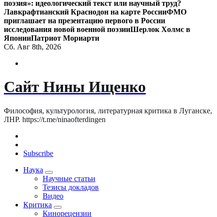
поэзия»: идеологический текст или научный труд?
Лавкрафтианский Краснодон на карте России
ФМО
приглашает на презентацию первого в России
исследования новой военной поэзии
Шерлок Холмс в
Японии
Патриот Мориарти
Сб. Авг 8th, 2026
Сайт Нины Ищенко
Философия, культурология, литературная критика в Луганске,
ЛНР. https://t.me/ninaofterdingen
Subscribe
Наука
Научные статьи
Тезисы докладов
Видео
Критика
Кинорецензии