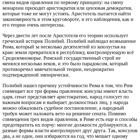
смена видов правления по первому принципу: на смену
монархии приходит аристократия или цензовая демократия,
которые тоже не могут устоять. Аристотель пытается найти
закономерность в этом круговороте, и его наблюдения, как и
его теории очень интересны.
Через двести лет после Аристотеля его теорию использует
греческий историк Полибий. Полибий наблюдал возвышение
Рима, который за несколько десятилетий из захолустья на
краю земли превратился в республику, контролирующую всё
Средиземноморье. Римский государственный строй не
менялся несколько веков, и это было парадоксом, который
противоречил замечательной теории, неоднократно
подтвержденной эмпирически.
Полибий нашел причину устойчивости Рима в том, что Рим
совмещает все три формы правления: консулы имеют власть
царя, сенат представляет аристократию, народ голосует по
важным вопросам и выбирает должностных лиц, у народа
можно обжаловать судебное постановление, а народный
трибун может наложить вето на решение сената. Помимо
совмещения трех видов правления, в Риме есть еще и способы
предотвратить их порчу: многие должности дублируются, а
разные формы власти контролируют друг друга. Так, консулов
два, а не один, они избираются на год, что мешает одному