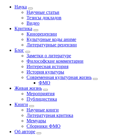
Наука
Научные статьи
Тезисы докладов
Видео
Критика
Кинорецензии
Культурные коды аниме
Литературные рецензии
Блог
Заметки о литературе
Философские комментарии
Интересная история
История культуры
Современная культурная жизнь
ФМО
Живая жизнь
Мероприятия
Публицистика
Книги
Научные книги
Литературная критика
Мемуары
Сборники ФМО
Об авторе