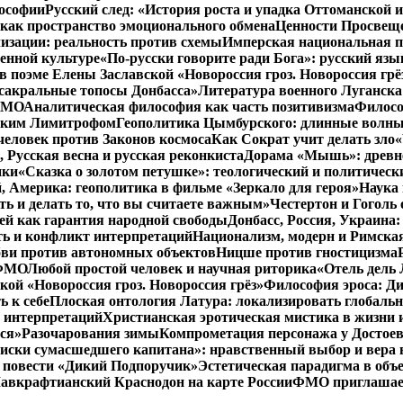
лософии
Русский след: «История роста и упадка Оттоманской
как пространство эмоционального обмена
Ценности Просвеще
изации: реальность против схемы
Имперская национальная п
менной культуре
«По-русски говорите ради Бога»: русский яз
в поэме Елены Заславской «Новороссия гроз. Новороссия грё
 сакральные топосы Донбасса»
Литература военного Луганска
 ФМО
Аналитическая философия как часть позитивизма
Филосо
ликим Лимитрофом
Геополитика Цымбурского: длинные волны
 человек против Законов космоса
Как Сократ учит делать зло
«
, Русская весна и русская реконкиста
Дорама «Мышь»: древне
ики
«Сказка о золотом петушке»: теологический и политическ
, Америка: геополитика в фильме «Зеркало для героя»
Наука 
ть и делать то, что вы считаете важным»
Честертон и Гоголь 
й как гарантия народной свободы
Донбасс, Россия, Украина
ть и конфликт интерпретаций
Национализм, модерн и Римска
бви против автономных объектов
Ницше против гностицизма
 ФМО
Любой простой человек и научная риторика
«Отель дель 
кой «Новороссия гроз. Новороссия грёз»
Философия эроса: Ди
 к себе
Плоская онтология Латура: локализировать глобальн
 интерпретаций
Христианская эротическая мистика в жизни 
ся»
Разочарования зимы
Компрометация персонажа у Достоев
иски сумасшедшего капитана»: нравственный выбор и вера 
 в повести «Дикий Подпоручик»
Эстетическая парадигма в об
авкрафтианский Краснодон на карте России
ФМО приглашает 