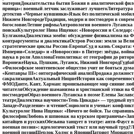
материя
Доказательства бытия Божия в аналитической фи
принца»: военный летчик заслуживает лучшего
Литература 
детектив «Черные кувшинки»
Язык без политической мобил
Нижнем Новгороде
Традиция, модерн и постмодерн в совре
богословие
Летние рифмы
Антропология военного Луганска 
поиска
Культуролог Нина Ищенко: «Новороссия и Соледар:
Булгакова
Диалектика зомби: обсуждение физикализма на
контраргументы и диалектика
Остров Россия: земля за Ве
стратегические циклы Россия-Европа
Суд и казнь Сократа:
Империи
«Соледар» и «Новороссия» в Питере: звёзды, война
наука в роли Аполлона
Геополитика: от географии до ритор
Воронеже
Наука, Пушкин, Луганск, Нижний Новгород
Гудбай
«Философское монтеневское общество учит не бояться дума
«Кентавры III»: онтографический анализ
Продажа должносте
сакрализация
Актуальный Ницше
История как современнос
ФМО
Данте, Кант, Харман: пронизывающее мир сияние лю
читателя
Обсуждение шаманизма и христианской этики на
постмодерн
Образ военного Луганска в поэме Елены Заславс
театре
Диалектика научности
«Тень Цикады» — трудный путь
Западе
«Разделение» и чтение
Социологи и ученые: конфликт
Культуролог Нина Ищенко: «Ничего не бойся. Ты справишь
философии
Любовь и шпионаж на курском приграничье
«Зап
китайцев и русских
Обезьяна танцует в театре: анти-Фауст
военная поэзия»: идеологический текст или научный труд?
Л
военной поэзии
Шерлок Холмс в Японии
Патриот Мориарти