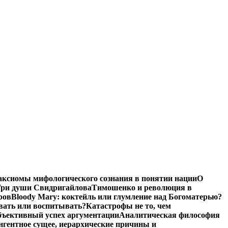
аксиомы мифологического сознания в понятии нации
О
ри души Свидригайлова
Тимошенко и революция в
ров
Bloody Mary: коктейль или глумление над Богоматерью?
авать или воспитывать?
Катастрофы не то, чем
бъективный успех аргументации
Аналитическая философия
нгентное сущее, иерархические причины и