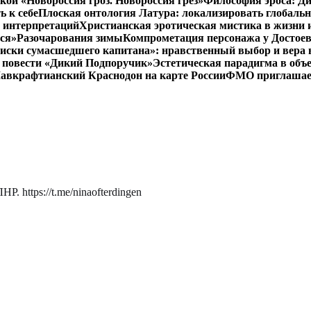
кой «Новороссия гроз. Новороссия грёз»
Философия эроса: Ди
 к себе
Плоская онтология Латура: локализировать глобальн
 интерпретаций
Христианская эротическая мистика в жизни 
ся»
Разочарования зимы
Компрометация персонажа у Достоев
иски сумасшедшего капитана»: нравственный выбор и вера 
 в повести «Дикий Подпоручик»
Эстетическая парадигма в об
авкрафтианский Краснодон на карте России
ФМО приглашает 
. https://t.me/ninaofterdingen