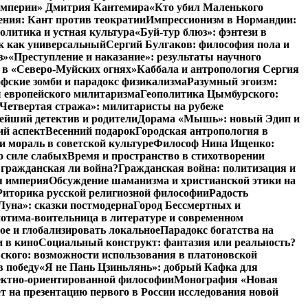
 империи» Дмитрия Кантемира
«Кто убил Маленького
ния: Кант против теократии
Импрессионизм в Нормандии:
олитика и устная культура
«Буй-тур блюз»: фэнтези в
ык как универсальный
Сергий Булгаков: философия пола и
з»
«Преступление и наказание»: результаты научного
 в «Северо-Муйских огнях»
Каббала и антропология Сергия
фские зомби и парадокс физикализма
Разумный эгоизм:
 европейского милитаризма
Геополитика Цымбурского:
Четвертая стража»: милитаристы на рубеже
йший детектив и родители
Дорама «Мышь»: новый Эдип и
ий аспект
Весенний подарок
Городская антропология в
и мораль в советской культуре
Философ Нина Ищенко:
о силе слабых
Время и пространство в стихотворении
: гражданская ли война?
Гражданская война: политизация и
я империя
Обсуждение шаманизма и христианской этики на
Риторика русской религиозной философии
Радость
Луна»: сказки постмодерна
Город Бессмертных и
отима-воительница в литературе и современном
ое и глобализировать локальное
Парадокс богатства на
и в кино
Социальный конструкт: фантазия или реальность?
ского: возможности использования в платоновской
в победу
«Я не Пань Цзиньлянь»: добрый Кафка для
ъектно-ориентированной философии
Монография «Новая
на презентацию первого в России исследования новой