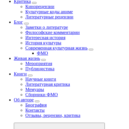
Критика
Кинорецензии
Культурные коды аниме
Литературные рецензии
Блог
Заметки о литературе
Философские комментарии
Интересная история
История культуры
Современная культурная жизнь
ФМО
Живая жизнь
Мероприятия
Публицистика
Книги
Научные книги
Литературная критика
Мемуары
Сборники ФМО
Об авторе
Биография
Контакты
Отзывы, рецензии, критика