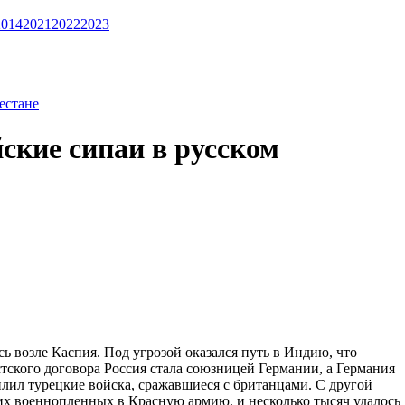
2014
2021
2022
2023
естане
ские сипаи в русском
 возле Каспия. Под угрозой оказался путь в Индию, что
тского договора Россия стала союзницей Германии, а Германия
илил турецкие войска, сражавшиеся с британцами. С другой
ких военнопленных в Красную армию, и несколько тысяч удалось