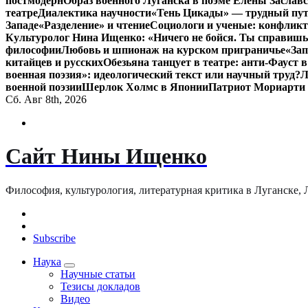
постмодерн
Образ военного Луганска в поэме Елены Заславс
театре
Диалектика научности
«Тень Цикады» — трудный путь
Западе
«Разделение» и чтение
Социологи и ученые: конфликт
Культуролог Нина Ищенко: «Ничего не бойся. Ты справишь
философии
Любовь и шпионаж на курском приграничье
«Зап
китайцев и русских
Обезьяна танцует в театре: анти-Фауст
военная поэзия»: идеологический текст или научный труд?
Л
военной поэзии
Шерлок Холмс в Японии
Патриот Мориарти
Сб. Авг 8th, 2026
Сайт Нины Ищенко
Философия, культурология, литературная критика в Луганске, ЛНР
Subscribe
Наука
Научные статьи
Тезисы докладов
Видео