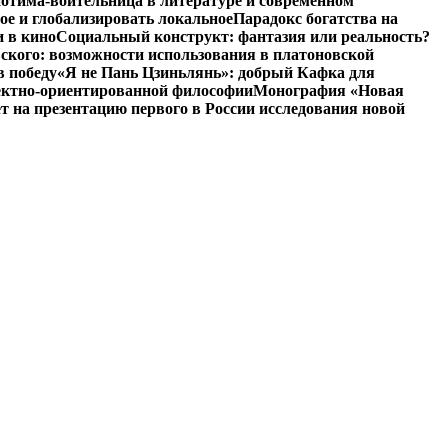
отима-воительница в литературе и современном
ое и глобализировать локальное
Парадокс богатства на
и в кино
Социальный конструкт: фантазия или реальность?
ского: возможности использования в платоновской
в победу
«Я не Пань Цзиньлянь»: добрый Кафка для
ъектно-ориентированной философии
Монография «Новая
на презентацию первого в России исследования новой