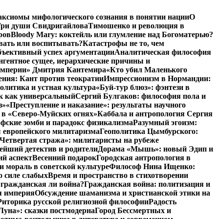
аксиомы мифологического сознания в понятии нации
О
ри души Свидригайлова
Тимошенко и революция в
ров
Bloody Mary: коктейль или глумление над Богоматерью?
авать или воспитывать?
Катастрофы не то, чем
бъективный успех аргументации
Аналитическая философия
нгентное сущее, иерархические причины и
 империи» Дмитрия Кантемира
«Кто убил Маленького
ния: Кант против теократии
Импрессионизм в Нормандии:
олитика и устная культура
«Буй-тур блюз»: фэнтези в
ык как универсальный
Сергий Булгаков: философия пола и
з»
«Преступление и наказание»: результаты научного
 в «Северо-Муйских огнях»
Каббала и антропология Сергия
фские зомби и парадокс физикализма
Разумный эгоизм:
 европейского милитаризма
Геополитика Цымбурского:
Четвертая стража»: милитаристы на рубеже
йший детектив и родители
Дорама «Мышь»: новый Эдип и
ий аспект
Весенний подарок
Городская антропология в
и мораль в советской культуре
Философ Нина Ищенко:
о силе слабых
Время и пространство в стихотворении
: гражданская ли война?
Гражданская война: политизация и
я империя
Обсуждение шаманизма и христианской этики на
Риторика русской религиозной философии
Радость
Луна»: сказки постмодерна
Город Бессмертных и