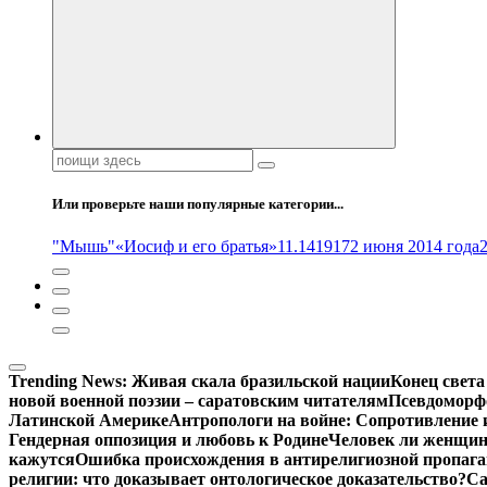
Поиск:
Или проверьте наши популярные категории...
"Мышь"
«Иосиф и его братья»
11.14
1917
2 июня 2014 года
Trending News:
Живая скала бразильской нации
Конец света
новой военной поэзии – саратовским читателям
Псевдоморфо
Латинской Америке
Антропологи на войне: Сопротивление 
Гендерная оппозиция и любовь к Родине
Человек ли женщина
кажутся
Ошибка происхождения в антирелигиозной пропага
религии: что доказывает онтологическое доказательство?
Са