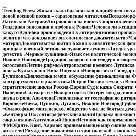
Перейти
к
Trending News:
Живая скала бразильской нации
Конец света
содержимому
новой военной поэзии – саратовским читателям
Псевдоморфо
Латинской Америке
Антропологи на войне: Сопротивление 
Гендерная оппозиция и любовь к Родине
Человек ли женщина
кажутся
Ошибка происхождения в антирелигиозной пропага
религии: что доказывает онтологическое доказательство?
Са
материя
Доказательства бытия Божия в аналитической фи
принца»: военный летчик заслуживает лучшего
Литература 
детектив «Черные кувшинки»
Язык без политической мобил
Нижнем Новгороде
Традиция, модерн и постмодерн в совре
богословие
Летние рифмы
Антропология военного Луганска 
поиска
Культуролог Нина Ищенко: «Новороссия и Соледар:
Булгакова
Диалектика зомби: обсуждение физикализма на
контраргументы и диалектика
Остров Россия: земля за Ве
стратегические циклы Россия-Европа
Суд и казнь Сократа:
Империи
«Соледар» и «Новороссия» в Питере: звёзды, война
наука в роли Аполлона
Геополитика: от географии до ритор
Воронеже
Наука, Пушкин, Луганск, Нижний Новгород
Гудбай
«Философское монтеневское общество учит не бояться дума
«Кентавры III»: онтографический анализ
Продажа должносте
сакрализация
Актуальный Ницше
История как современнос
ФМО
Данте, Кант, Харман: пронизывающее мир сияние лю
читателя
Обсуждение шаманизма и христианской этики на