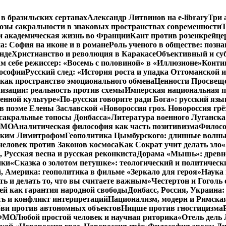
 в бразильских сертанах
Александр Литвинов на e-library
Три 
зы сакральности в знаковых пространствах современности
Т
и академическая жизнь во Франции
Кант против розенкрейце
: София на иконе и в романе
Роль ученого в обществе: позн
нде
Христианство и революция в Каракасе
Объективный и су
м себе режиссер: «Восемь с половиной» в «Иллюзионе»
Конти
лософии
Русский след: «История роста и упадка Оттоманской
как пространство эмоционального обмена
Ценности Просвеще
изации: реальность против схемы
Имперская национальная п
менной культуре
«По-русски говорите ради Бога»: русский яз
в поэме Елены Заславской «Новороссия гроз. Новороссия грё
 сакральные топосы Донбасса»
Литература военного Луганска
 ФМО
Аналитическая философия как часть позитивизма
Филосо
ликим Лимитрофом
Геополитика Цымбурского: длинные волны
 человек против Законов космоса
Как Сократ учит делать зло
«
, Русская весна и русская реконкиста
Дорама «Мышь»: древне
ики
«Сказка о золотом петушке»: теологический и политическ
, Америка: геополитика в фильме «Зеркало для героя»
Наука 
ть и делать то, что вы считаете важным»
Честертон и Гоголь 
й как гарантия народной свободы
Донбасс, Россия, Украина
ть и конфликт интерпретаций
Национализм, модерн и Римска
бви против автономных объектов
Ницше против гностицизма
 ФМО
Любой простой человек и научная риторика
«Отель дель 