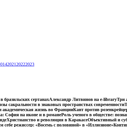
2014
2021
2022
2023
 в бразильских сертанах
Александр Литвинов на e-library
Три 
зы сакральности в знаковых пространствах современности
Т
и академическая жизнь во Франции
Кант против розенкрейце
: София на иконе и в романе
Роль ученого в обществе: позн
нде
Христианство и революция в Каракасе
Объективный и су
м себе режиссер: «Восемь с половиной» в «Иллюзионе»
Конти