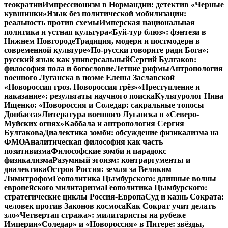
теократии
Импрессионизм в Нормандии: детектив «Черные
кувшинки»
Язык без политической мобилизации:
реальность против схемы
Имперская национальная
политика и устная культура
«Буй-тур блюз»: фэнтези в
Нижнем Новгороде
Традиция, модерн и постмодерн в
современной культуре
«По-русски говорите ради Бога»:
русский язык как универсальный
Сергий Булгаков:
философия пола и богословие
Летние рифмы
Антропология
военного Луганска в поэме Елены Заславской
«Новороссия гроз. Новороссия грёз»
«Преступление и
наказание»: результаты научного поиска
Культуролог Нина
Ищенко: «Новороссия и Соледар: сакральные топосы
Донбасса»
Литература военного Луганска в «Северо-
Муйских огнях»
Каббала и антропология Сергия
Булгакова
Диалектика зомби: обсуждение физикализма на
ФМО
Аналитическая философия как часть
позитивизма
Философские зомби и парадокс
физикализма
Разумный эгоизм: контраргументы и
диалектика
Остров Россия: земля за Великим
Лимитрофом
Геополитика Цымбурского: длинные волны
европейского милитаризма
Геополитика Цымбурского:
стратегические циклы Россия-Европа
Суд и казнь Сократа:
человек против Законов космоса
Как Сократ учит делать
зло
«Четвертая стража»: милитаристы на рубеже
Империи
«Соледар» и «Новороссия» в Питере: звёзды,