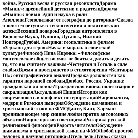
война, Русская весна и русская реконкиста
Дорама
«Мышь»: древнейший детектив и родители
Дорама
«Мышь»: новый Эдип и наука в роли
Аполлона
Геополитика: от географии до риторики
«Сказка
о золотом петушке»: теологический и политический
аспект
Весенний подарок
Городская антропология в
Воронеже
Наука, Пушкин, Луганск, Нижний
Новгород
Гудбай, Америка: геополитика в фильме
«Зеркало для героя»
Наука и мораль в советской
культуре
Философ Нина Ищенко: «Философское
монтеневское общество учит не бояться думать и делать
то, что вы считаете важным»
Честертон и Гоголь о силе
слабых
Время и пространство в стихотворении «Кентавры
III»: онтографический анализ
Продажа должностей как
гарантия народной свободы
Донбасс, Россия, Украина:
гражданская ли война?
Гражданская война: политизация и
сакрализация
Актуальный Ницше
История как
современность и конфликт интерпретаций
Национализм,
модерн и Римская империя
Обсуждение шаманизма и
христианской этики на ФМО
Данте, Кант, Харман:
пронизывающее мир сияние любви против автономных
объектов
Ницше против гностицизма
Риторика русской
религиозной философии
Радость читателя
Обсуждение
шаманизма и христианской этики на ФМО
Любой простой
человек и научная риторика
«Отель дель Луна»: сказки