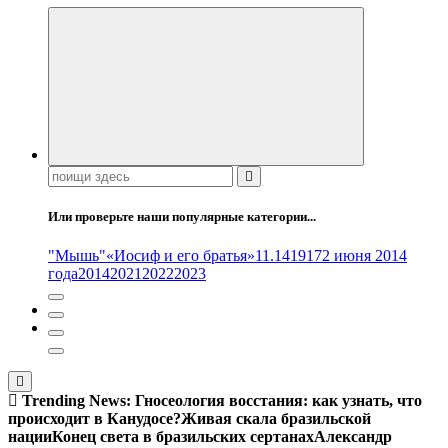
Поиск:
Или проверьте наши популярные категории...
"Мышь"
«Иосиф и его братья»
11.14
1917
2 июня 2014
года
2014
2021
2022
2023
Trending News:
Гносеология восстания: как узнать, что
происходит в Канудосе?
Живая скала бразильской
нации
Конец света в бразильских сертанах
Александр