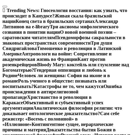
Перейти
к
Trending News:
Гносеология восстания: как узнать, что
содержимому
происходит в Канудосе?
Живая скала бразильской
нации
Конец света в бразильских сертанах
Александр
Литвинов на e-library
Три аксиомы мифологического
сознания в понятии нации
О новой военной поэзии –
саратовским читателям
Псевдоморфозы сакральности в
знаковых пространствах современности
Три души
Свидригайлова
Тимошенко и революция в Латинской
Америке
Антропологи на войне: Сопротивление и
академическая жизнь во Франции
Кант против
розенкрейцеров
Bloody Mary: коктейль или глумление над
Богоматерью?
Гендерная оппозиция и любовь к
Родине
Человек ли женщина: София на иконе и в
романе
Роль ученого в обществе: познавать или
воспитывать?
Катастрофы не то, чем кажутся
Ошибка
происхождения в антирелигиозной
пропаганде
Христианство и революция в
Каракасе
Объективный и субъективный успех
аргументации
Аналитическая философия религии: что
доказывает онтологическое доказательство?
Сам себе
режиссер: «Восемь с половиной» в
«Иллюзионе»
Контингентное сущее, иерархические
причины и материя
Доказательства бытия Божия в