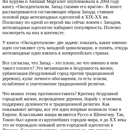
Ян Бурума и Авишай Маргалит опубликовали в 2004 году
книгу «Оксидентализм. Запад глазами его врагов». В книге
рассматриваются составляющие образа Запада, ставшие
основой ряда антизападных идеологий в XIX-XX вв.
Поскольку по одной из версий мы сейчас воюем с Западом,
антизападные идеологии набирают популярность. Полезно
посмотреть на них в контексте.
У книги «Оксидентализм» две задачи: показать, какие именно
идеи составляют суть западной цивилизации, и понять, откуда
антизападные идеи взялись в неевропейских странах.
Все согласны, что Запад – это плохо, но что именно в нем
такого плохого? Это механицизм и бездушность жизни,
урбанизация (бездуховный город против традиционной
деревни), культ личного обогащения, то есть эгоизм,
ослабление и уничтожение традиционной религии.
Что можно этому противопоставить? Критику бездушной
городской жизни, возрождение деревни, борьбу с эгоизмом,
поддержку духовности и традиционной религии. Как
показывают авторы, все эти идеи впервые возникли тоже в
Европе. Классиками жанра являются Руссо и Шпенглер. Так,
Токио был одним из крупнейших городов мира, и до ХХ века
это не порождало никакой анти-городской идеологии в