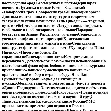
постмодерна
Город Бессмертных и постмодерн
Образ
военного Луганска в поэме Елены Заславской
«Новороссия гроз. Новороссия грёз»
Философия эроса:
Диотима-воительница в литературе и современном
театре
Диалектика научности
«Тень Цикады» — трудный
путь к себе
Плоская онтология Латура: локализировать
глобальное и глобализировать локальное
Парадокс
богатства на Западе
«Разделение» и чтение
Социологи и
ученые: конфликт интерпретаций
Христианская
эротическая мистика в жизни и в кино
Социальный
конструкт: фантазия или реальность?
Культуролог Нина
Ищенко: «Ничего не бойся. Ты
справишься»
Разочарования зимы
Компрометация
персонажа у Достоевского: возможности использования в
платоновской философии
Любовь и шпионаж на курском
приграничье
«Записки сумасшедшего капитана»:
нравственный выбор и вера в победу
«Я не Пань
Цзиньлянь»: добрый Кафка для китайцев и
русских
Обезьяна танцует в театре: анти-Фауст в повести
«Дикий Подпоручик»
Эстетическая парадигма в объектно-
ориентированной философии
Монография «Новая военная
поэзия»: идеологический текст или научный труд?
Лавкрафтианский Краснодон на карте России
ФМО
приглашает на презентацию первого в России
исследования новой военной поэзии
Шерлок Холмс в