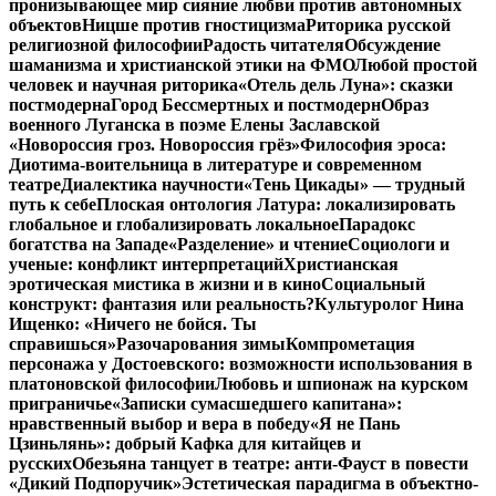
пронизывающее мир сияние любви против автономных
объектов
Ницше против гностицизма
Риторика русской
религиозной философии
Радость читателя
Обсуждение
шаманизма и христианской этики на ФМО
Любой простой
человек и научная риторика
«Отель дель Луна»: сказки
постмодерна
Город Бессмертных и постмодерн
Образ
военного Луганска в поэме Елены Заславской
«Новороссия гроз. Новороссия грёз»
Философия эроса:
Диотима-воительница в литературе и современном
театре
Диалектика научности
«Тень Цикады» — трудный
путь к себе
Плоская онтология Латура: локализировать
глобальное и глобализировать локальное
Парадокс
богатства на Западе
«Разделение» и чтение
Социологи и
ученые: конфликт интерпретаций
Христианская
эротическая мистика в жизни и в кино
Социальный
конструкт: фантазия или реальность?
Культуролог Нина
Ищенко: «Ничего не бойся. Ты
справишься»
Разочарования зимы
Компрометация
персонажа у Достоевского: возможности использования в
платоновской философии
Любовь и шпионаж на курском
приграничье
«Записки сумасшедшего капитана»:
нравственный выбор и вера в победу
«Я не Пань
Цзиньлянь»: добрый Кафка для китайцев и
русских
Обезьяна танцует в театре: анти-Фауст в повести
«Дикий Подпоручик»
Эстетическая парадигма в объектно-