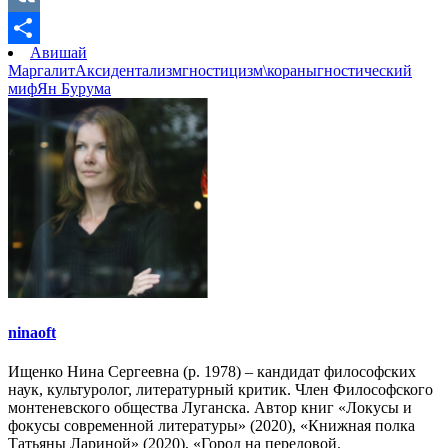
Link
VK
Авишай
Отправить
Маргалит
Аксидентализм
гностицизм\кораны
гностический
миф
Ян Бурума
ninaoft
Ищенко Нина Сергеевна (р. 1978) – кандидат философских
наук, культуролог, литературный критик. Член Философского
монтеневского общества Луганска. Автор книг «Локусы и
фокусы современной литературы» (2020), «Книжная полка
Татьяны Лариной» (2020), «Город на передовой.