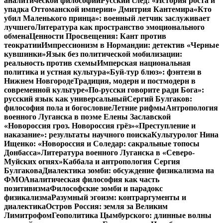
аналитической философии
Русский след: «История роста и
упадка Оттоманской империи» Дмитрия Кантемира
«Кто
убил Маленького принца»: военный летчик заслуживает
лучшего
Литература как пространство эмоционального
обмена
Ценности Просвещения: Кант против
теократии
Импрессионизм в Нормандии: детектив «Черные
кувшинки»
Язык без политической мобилизации:
реальность против схемы
Имперская национальная
политика и устная культура
«Буй-тур блюз»: фэнтези в
Нижнем Новгороде
Традиция, модерн и постмодерн в
современной культуре
«По-русски говорите ради Бога»:
русский язык как универсальный
Сергий Булгаков:
философия пола и богословие
Летние рифмы
Антропология
военного Луганска в поэме Елены Заславской
«Новороссия гроз. Новороссия грёз»
«Преступление и
наказание»: результаты научного поиска
Культуролог Нина
Ищенко: «Новороссия и Соледар: сакральные топосы
Донбасса»
Литература военного Луганска в «Северо-
Муйских огнях»
Каббала и антропология Сергия
Булгакова
Диалектика зомби: обсуждение физикализма на
ФМО
Аналитическая философия как часть
позитивизма
Философские зомби и парадокс
физикализма
Разумный эгоизм: контраргументы и
диалектика
Остров Россия: земля за Великим
Лимитрофом
Геополитика Цымбурского: длинные волны