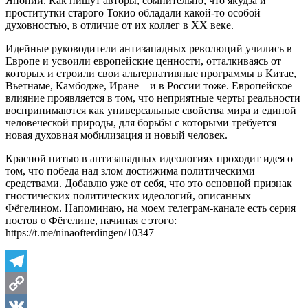
Японии. Как пишут авторы, сомнительно, что якудза и
проститутки старого Токио обладали какой-то особой
духовностью, в отличие от их коллег в ХХ веке.
Идейные руководители антизападных революций учились в
Европе и усвоили европейские ценности, отталкиваясь от
которых и строили свои альтернативные программы в Китае,
Вьетнаме, Камбодже, Иране – и в России тоже. Европейское
влияние проявляется в том, что неприятные черты реальности
воспринимаются как универсальные свойства мира и единой
человеческой природы, для борьбы с которыми требуется
новая духовная мобилизация и новый человек.
Красной нитью в антизападных идеологиях проходит идея о
том, что победа над злом достижима политическими
средствами. Добавлю уже от себя, что это основной признак
гностических политических идеологий, описанных
Фёгелином. Напоминаю, на моем телеграм-канале есть серия
постов о Фёгелине, начиная с этого:
https://t.me/ninaofterdingen/10347
Telegram
Copy