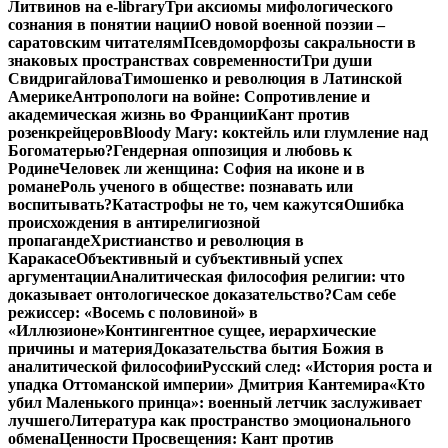
Литвинов на e-library
Три аксиомы мифологического
сознания в понятии нации
О новой военной поэзии –
саратовским читателям
Псевдоморфозы сакральности в
знаковых пространствах современности
Три души
Свидригайлова
Тимошенко и революция в Латинской
Америке
Антропологи на войне: Сопротивление и
академическая жизнь во Франции
Кант против
розенкрейцеров
Bloody Mary: коктейль или глумление над
Богоматерью?
Гендерная оппозиция и любовь к
Родине
Человек ли женщина: София на иконе и в
романе
Роль ученого в обществе: познавать или
воспитывать?
Катастрофы не то, чем кажутся
Ошибка
происхождения в антирелигиозной
пропаганде
Христианство и революция в
Каракасе
Объективный и субъективный успех
аргументации
Аналитическая философия религии: что
доказывает онтологическое доказательство?
Сам себе
режиссер: «Восемь с половиной» в
«Иллюзионе»
Контингентное сущее, иерархические
причины и материя
Доказательства бытия Божия в
аналитической философии
Русский след: «История роста и
упадка Оттоманской империи» Дмитрия Кантемира
«Кто
убил Маленького принца»: военный летчик заслуживает
лучшего
Литература как пространство эмоционального
обмена
Ценности Просвещения: Кант против