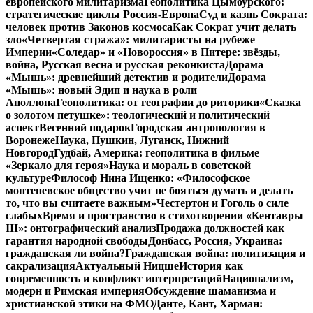
европейского милитаризма
Геополитика Цымбурского:
стратегические циклы Россия-Европа
Суд и казнь Сократа:
человек против Законов космоса
Как Сократ учит делать
зло
«Четвертая стража»: милитаристы на рубеже
Империи
«Соледар» и «Новороссия» в Питере: звёзды,
война, Русская весна и русская реконкиста
Дорама
«Мышь»: древнейший детектив и родители
Дорама
«Мышь»: новый Эдип и наука в роли
Аполлона
Геополитика: от географии до риторики
«Сказка
о золотом петушке»: теологический и политический
аспект
Весенний подарок
Городская антропология в
Воронеже
Наука, Пушкин, Луганск, Нижний
Новгород
Гудбай, Америка: геополитика в фильме
«Зеркало для героя»
Наука и мораль в советской
культуре
Философ Нина Ищенко: «Философское
монтеневское общество учит не бояться думать и делать
то, что вы считаете важным»
Честертон и Гоголь о силе
слабых
Время и пространство в стихотворении «Кентавры
III»: онтографический анализ
Продажа должностей как
гарантия народной свободы
Донбасс, Россия, Украина:
гражданская ли война?
Гражданская война: политизация и
сакрализация
Актуальный Ницше
История как
современность и конфликт интерпретаций
Национализм,
модерн и Римская империя
Обсуждение шаманизма и
христианской этики на ФМО
Данте, Кант, Харман: