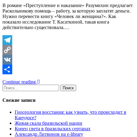
В романе «Преступление и наказание» Разумихин предлагает
Раскольникову помощь – работу, за которую заплатят деньги.
Нужно перевести книгу «Человек ли женщина?». Как
показало исследование Т. Касаткиной, такая книга
действительно существовала.…
Telegram
Copy
Link
VK
Отправить
Continue reading
Найти:
Свежие записи
Гносеология восстания: как узнать, что происходит в
Канудосе?
Живая скала бразильской нации
Конец света в бразильских сертанах
Александр Литвинов на e-library