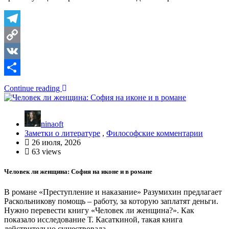
Telegram
Copy
Link
VK
Отправить
Continue reading
ninaoft
Заметки о литературе
,
Философские комментарии
26 июля, 2026
63 views
Человек ли женщина: София на иконе и в романе
В романе «Преступление и наказание» Разумихин предлагает
Раскольникову помощь – работу, за которую заплатят деньги.
Нужно перевести книгу «Человек ли женщина?». Как
показало исследование Т. Касаткиной, такая книга
действительно существовала.…