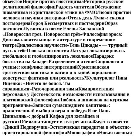
объектов
Ницше против гностицизма
Риторика русской
религиозной философии
Радость читателя
Обсуждение
шаманизма и христианской этики на ФМО
Любой простой
человек и научная риторика
«Отель дель Луна»: сказки
постмодерна
Город Бессмертных и постмодерн
Образ
военного Луганска в поэме Елены Заславской
«Новороссия гроз. Новороссия грёз»
Философия эроса:
Диотима-воительница в литературе и современном
театре
Диалектика научности
«Тень Цикады» — трудный
путь к себе
Плоская онтология Латура: локализировать
глобальное и глобализировать локальное
Парадокс
богатства на Западе
«Разделение» и чтение
Социологи и
ученые: конфликт интерпретаций
Христианская
эротическая мистика в жизни и в кино
Социальный
конструкт: фантазия или реальность?
Культуролог Нина
Ищенко: «Ничего не бойся. Ты
справишься»
Разочарования зимы
Компрометация
персонажа у Достоевского: возможности использования в
платоновской философии
Любовь и шпионаж на курском
приграничье
«Записки сумасшедшего капитана»:
нравственный выбор и вера в победу
«Я не Пань
Цзиньлянь»: добрый Кафка для китайцев и
русских
Обезьяна танцует в театре: анти-Фауст в повести
«Дикий Подпоручик»
Эстетическая парадигма в объектно-
ориентированной философии
Монография «Новая военная