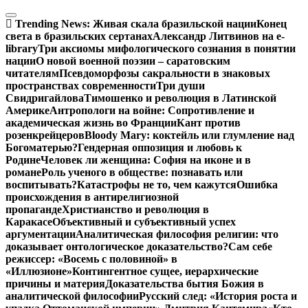
Перейти
к
Trending News:
Живая скала бразильской нации
Конец
содержимому
света в бразильских сертанах
Александр Литвинов на e-
library
Три аксиомы мифологического сознания в понятии
нации
О новой военной поэзии – саратовским
читателям
Псевдоморфозы сакральности в знаковых
пространствах современности
Три души
Свидригайлова
Тимошенко и революция в Латинской
Америке
Антропологи на войне: Сопротивление и
академическая жизнь во Франции
Кант против
розенкрейцеров
Bloody Mary: коктейль или глумление над
Богоматерью?
Гендерная оппозиция и любовь к
Родине
Человек ли женщина: София на иконе и в
романе
Роль ученого в обществе: познавать или
воспитывать?
Катастрофы не то, чем кажутся
Ошибка
происхождения в антирелигиозной
пропаганде
Христианство и революция в
Каракасе
Объективный и субъективный успех
аргументации
Аналитическая философия религии: что
доказывает онтологическое доказательство?
Сам себе
режиссер: «Восемь с половиной» в
«Иллюзионе»
Контингентное сущее, иерархические
причины и материя
Доказательства бытия Божия в
аналитической философии
Русский след: «История роста и