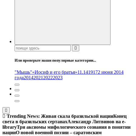
Поиск:
Или проверьте наши популярные категории...
"Мышь"
«Иосиф и его братья»
11.14
1917
2 июня 2014
года
2014
2021
2022
2023
Trending News:
Живая скала бразильской нации
Конец
света в бразильских сертанах
Александр Литвинов на e-
library
Три аксиомы мифологического сознания в понятии
нации
О новой военной поэзии – саратовским