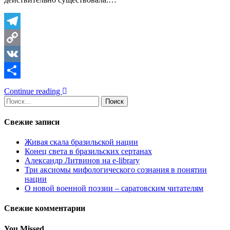
Telegram
Copy
Link
VK
Отправить
Continue reading
Найти:
Свежие записи
Живая скала бразильской нации
Конец света в бразильских сертанах
Александр Литвинов на e-library
Три аксиомы мифологического сознания в понятии
нации
О новой военной поэзии – саратовским читателям
Свежие комментарии
You Missed