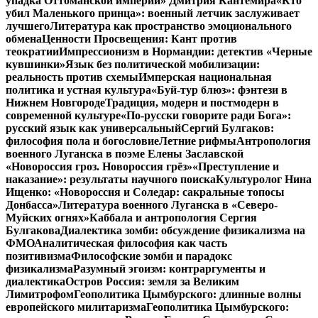
упадка Оттоманской империи» Дмитрия Кантемира
«Кто
убил Маленького принца»: военный летчик заслуживает
лучшего
Литература как пространство эмоционального
обмена
Ценности Просвещения: Кант против
теократии
Импрессионизм в Нормандии: детектив «Черные
кувшинки»
Язык без политической мобилизации:
реальность против схемы
Имперская национальная
политика и устная культура
«Буй-тур блюз»: фэнтези в
Нижнем Новгороде
Традиция, модерн и постмодерн в
современной культуре
«По-русски говорите ради Бога»:
русский язык как универсальный
Сергий Булгаков:
философия пола и богословие
Летние рифмы
Антропология
военного Луганска в поэме Елены Заславской
«Новороссия гроз. Новороссия грёз»
«Преступление и
наказание»: результаты научного поиска
Культуролог Нина
Ищенко: «Новороссия и Соледар: сакральные топосы
Донбасса»
Литература военного Луганска в «Северо-
Муйских огнях»
Каббала и антропология Сергия
Булгакова
Диалектика зомби: обсуждение физикализма на
ФМО
Аналитическая философия как часть
позитивизма
Философские зомби и парадокс
физикализма
Разумный эгоизм: контраргументы и
диалектика
Остров Россия: земля за Великим
Лимитрофом
Геополитика Цымбурского: длинные волны
европейского милитаризма
Геополитика Цымбурского: