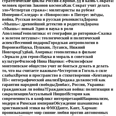
стратегические циклы Россия-Европа
Суд и казнь Сократа:
человек против Законов космоса
Как Сократ учит делать
зло
«Четвертая стража»: милитаристы на рубеже
Империи
«Соледар» и «Новороссия» в Питере: звёзды,
война, Русская весна и русская реконкиста
Дорама
«Мышь»: древнейший детектив и родители
Дорама
«Мышь»: новый Эдип и наука в роли
Аполлона
Геополитика: от географии до риторики
«Сказка
о золотом петушке»: теологический и политический
аспект
Весенний подарок
Городская антропология в
Воронеже
Наука, Пушкин, Луганск, Нижний
Новгород
Гудбай, Америка: геополитика в фильме
«Зеркало для героя»
Наука и мораль в советской
культуре
Философ Нина Ищенко: «Философское
монтеневское общество учит не бояться думать и делать
то, что вы считаете важным»
Честертон и Гоголь о силе
слабых
Время и пространство в стихотворении «Кентавры
III»: онтографический анализ
Продажа должностей как
гарантия народной свободы
Донбасс, Россия, Украина:
гражданская ли война?
Гражданская война: политизация и
сакрализация
Актуальный Ницше
История как
современность и конфликт интерпретаций
Национализм,
модерн и Римская империя
Обсуждение шаманизма и
христианской этики на ФМО
Данте, Кант, Харман:
пронизывающее мир сияние любви против автономных