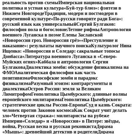
реальность против схемы
Имперская национальная
политика и устная культура
«Буй-тур блюз»: фэнтези в
Нижнем Новгороде
Традиция, модерн и постмодерн в
современной культуре
«По-русски говорите ради Бога»:
русский язык как универсальный
Сергий Булгаков:
философия пола и богословие
Летние рифмы
Антропология
военного Луганска в поэме Елены Заславской
«Новороссия гроз. Новороссия грёз»
«Преступление и
наказание»: результаты научного поиска
Культуролог Нина
Ищенко: «Новороссия и Соледар: сакральные топосы
Донбасса»
Литература военного Луганска в «Северо-
Муйских огнях»
Каббала и антропология Сергия
Булгакова
Диалектика зомби: обсуждение физикализма на
ФМО
Аналитическая философия как часть
позитивизма
Философские зомби и парадокс
физикализма
Разумный эгоизм: контраргументы и
диалектика
Остров Россия: земля за Великим
Лимитрофом
Геополитика Цымбурского: длинные волны
европейского милитаризма
Геополитика Цымбурского:
стратегические циклы Россия-Европа
Суд и казнь Сократа:
человек против Законов космоса
Как Сократ учит делать
зло
«Четвертая стража»: милитаристы на рубеже
Империи
«Соледар» и «Новороссия» в Питере: звёзды,
война, Русская весна и русская реконкиста
Дорама
«Мышь»: древнейший детектив и родители
Дорама