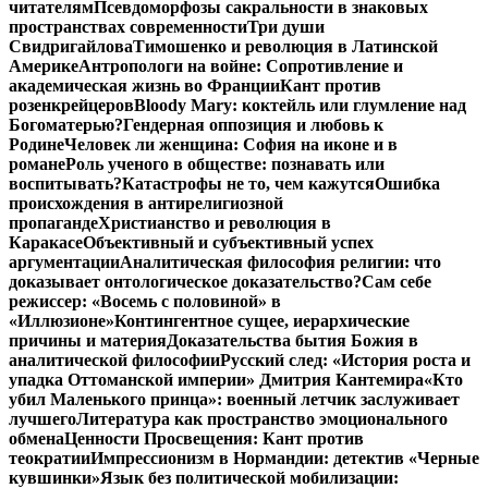
читателям
Псевдоморфозы сакральности в знаковых
пространствах современности
Три души
Свидригайлова
Тимошенко и революция в Латинской
Америке
Антропологи на войне: Сопротивление и
академическая жизнь во Франции
Кант против
розенкрейцеров
Bloody Mary: коктейль или глумление над
Богоматерью?
Гендерная оппозиция и любовь к
Родине
Человек ли женщина: София на иконе и в
романе
Роль ученого в обществе: познавать или
воспитывать?
Катастрофы не то, чем кажутся
Ошибка
происхождения в антирелигиозной
пропаганде
Христианство и революция в
Каракасе
Объективный и субъективный успех
аргументации
Аналитическая философия религии: что
доказывает онтологическое доказательство?
Сам себе
режиссер: «Восемь с половиной» в
«Иллюзионе»
Контингентное сущее, иерархические
причины и материя
Доказательства бытия Божия в
аналитической философии
Русский след: «История роста и
упадка Оттоманской империи» Дмитрия Кантемира
«Кто
убил Маленького принца»: военный летчик заслуживает
лучшего
Литература как пространство эмоционального
обмена
Ценности Просвещения: Кант против
теократии
Импрессионизм в Нормандии: детектив «Черные
кувшинки»
Язык без политической мобилизации: