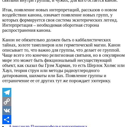
святыни внутри группы, и чужих, для кого остается канон.
Итак, появление новых интерпретаций, рассказов о новом
воздействии канона, означает появление новых групп, у
которых формируется своя система экзотерических легенд.
Интерпретация – необходимая оборотная сторона
распространения канона.
Канон не обязательно должен быть о каббалистических
тайнах, золоте тамплиеров или герметической магии. Канон
описывает то, что важно для группы, что делает ее группой.
Чаще всего это конечно религиозная святыня, но в секулярном
мире это может быть фикциональный несуществующий
объект, как сказал бы Грэм Харман, то есть Шерлок Холмс или
Хаул, теория струн или методы радиоуглеродного
датирования, шахматы или Бах. Появление группы и
отграничение ее от других тут же порождает эзотерику.
Telegram
Copy
Link
VK
Александр Панченко
фольклор
эзотерика