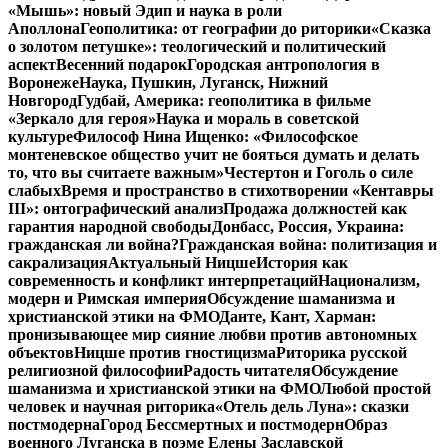
«Мышь»: новый Эдип и наука в роли
Аполлона
Геополитика: от географии до риторики
«Сказка
о золотом петушке»: теологический и политический
аспект
Весенний подарок
Городская антропология в
Воронеже
Наука, Пушкин, Луганск, Нижний
Новгород
Гудбай, Америка: геополитика в фильме
«Зеркало для героя»
Наука и мораль в советской
культуре
Философ Нина Ищенко: «Философское
монтеневское общество учит не бояться думать и делать
то, что вы считаете важным»
Честертон и Гоголь о силе
слабых
Время и пространство в стихотворении «Кентавры
III»: онтографический анализ
Продажа должностей как
гарантия народной свободы
Донбасс, Россия, Украина:
гражданская ли война?
Гражданская война: политизация и
сакрализация
Актуальный Ницше
История как
современность и конфликт интерпретаций
Национализм,
модерн и Римская империя
Обсуждение шаманизма и
христианской этики на ФМО
Данте, Кант, Харман:
пронизывающее мир сияние любви против автономных
объектов
Ницше против гностицизма
Риторика русской
религиозной философии
Радость читателя
Обсуждение
шаманизма и христианской этики на ФМО
Любой простой
человек и научная риторика
«Отель дель Луна»: сказки
постмодерна
Город Бессмертных и постмодерн
Образ
военного Луганска в поэме Елены Заславской