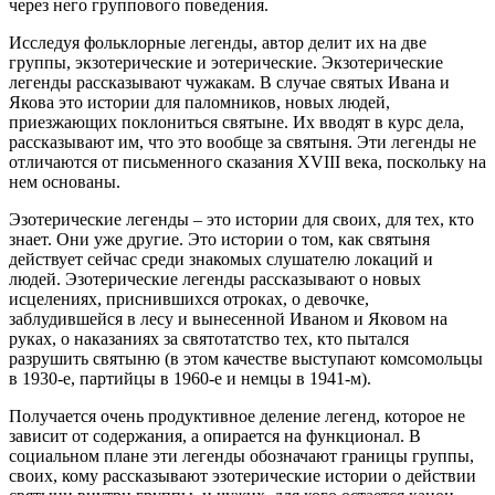
через него группового поведения.
Исследуя фольклорные легенды, автор делит их на две
группы, экзотерические и эотерические. Экзотерические
легенды рассказывают чужакам. В случае святых Ивана и
Якова это истории для паломников, новых людей,
приезжающих поклониться святыне. Их вводят в курс дела,
рассказывают им, что это вообще за святыня. Эти легенды не
отличаются от письменного сказания XVIII века, поскольку на
нем основаны.
Эзотерические легенды – это истории для своих, для тех, кто
знает. Они уже другие. Это истории о том, как святыня
действует сейчас среди знакомых слушателю локаций и
людей. Эзотерические легенды рассказывают о новых
исцелениях, приснившихся отроках, о девочке,
заблудившейся в лесу и вынесенной Иваном и Яковом на
руках, о наказаниях за святотатство тех, кто пытался
разрушить святыню (в этом качестве выступают комсомольцы
в 1930-е, партийцы в 1960-е и немцы в 1941-м).
Получается очень продуктивное деление легенд, которое не
зависит от содержания, а опирается на функционал. В
социальном плане эти легенды обозначают границы группы,
своих, кому рассказывают эзотерические истории о действии