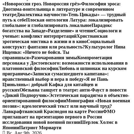
«Новороссия гроз. Новороссия грёз»
Философия эроса:
Диотима-воительница в литературе и современном
театре
Диалектика научности
«Тень Цикады» — трудный
путь к себе
Плоская онтология Латура: локализировать
глобальное и глобализировать локальное
Парадокс
богатства на Западе
«Разделение» и чтение
Социологи и
ученые: конфликт интерпретаций
Христианская
эротическая мистика в жизни и в кино
Социальный
конструкт: фантазия или реальность?
Культуролог Нина
Ищенко: «Ничего не бойся. Ты
справишься»
Разочарования зимы
Компрометация
персонажа у Достоевского: возможности использования в
платоновской философии
Любовь и шпионаж на курском
приграничье
«Записки сумасшедшего капитана»:
нравственный выбор и вера в победу
«Я не Пань
Цзиньлянь»: добрый Кафка для китайцев и
русских
Обезьяна танцует в театре: анти-Фауст в повести
«Дикий Подпоручик»
Эстетическая парадигма в объектно-
ориентированной философии
Монография «Новая военная
поэзия»: идеологический текст или научный труд?
Лавкрафтианский Краснодон на карте России
ФМО
приглашает на презентацию первого в России
исследования новой военной поэзии
Шерлок Холмс в
Японии
Патриот Мориарти
Вс. Авг 9th, 2026