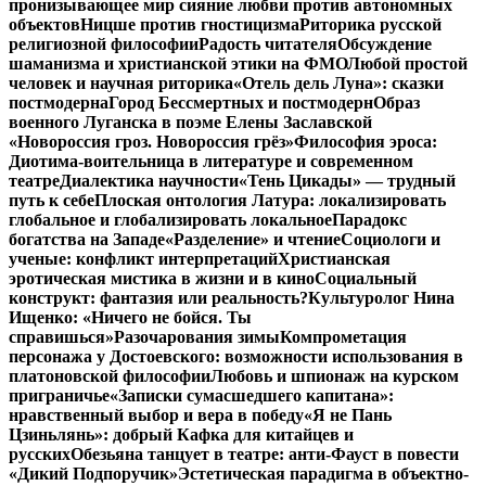
пронизывающее мир сияние любви против автономных
объектов
Ницше против гностицизма
Риторика русской
религиозной философии
Радость читателя
Обсуждение
шаманизма и христианской этики на ФМО
Любой простой
человек и научная риторика
«Отель дель Луна»: сказки
постмодерна
Город Бессмертных и постмодерн
Образ
военного Луганска в поэме Елены Заславской
«Новороссия гроз. Новороссия грёз»
Философия эроса:
Диотима-воительница в литературе и современном
театре
Диалектика научности
«Тень Цикады» — трудный
путь к себе
Плоская онтология Латура: локализировать
глобальное и глобализировать локальное
Парадокс
богатства на Западе
«Разделение» и чтение
Социологи и
ученые: конфликт интерпретаций
Христианская
эротическая мистика в жизни и в кино
Социальный
конструкт: фантазия или реальность?
Культуролог Нина
Ищенко: «Ничего не бойся. Ты
справишься»
Разочарования зимы
Компрометация
персонажа у Достоевского: возможности использования в
платоновской философии
Любовь и шпионаж на курском
приграничье
«Записки сумасшедшего капитана»:
нравственный выбор и вера в победу
«Я не Пань
Цзиньлянь»: добрый Кафка для китайцев и
русских
Обезьяна танцует в театре: анти-Фауст в повести
«Дикий Подпоручик»
Эстетическая парадигма в объектно-