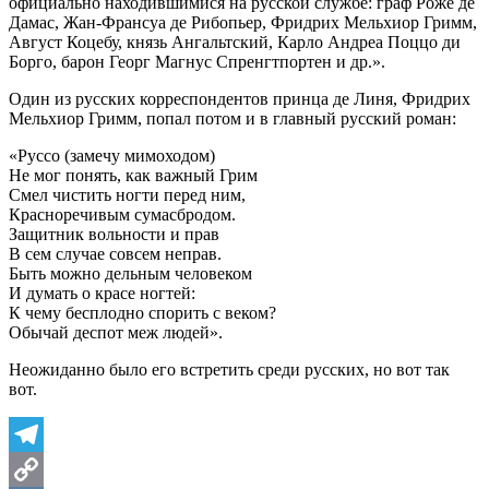
официально находившимися на русской службе: граф Роже де
Дамас, Жан-Франсуа де Рибопьер, Фридрих Мельхиор Гримм,
Август Коцебу, князь Ангальтский, Карло Андреа Поццо ди
Борго, барон Георг Магнус Спренгтпортен и др.».
Один из русских корреспондентов принца де Линя, Фридрих
Мельхиор Гримм, попал потом и в главный русский роман:
«Руссо (замечу мимоходом)
Не мог понять, как важный Грим
Смел чистить ногти перед ним,
Красноречивым сумасбродом.
Защитник вольности и прав
В сем случае совсем неправ.
Быть можно дельным человеком
И думать о красе ногтей:
К чему бесплодно спорить с веком?
Обычай деспот меж людей».
Неожиданно было его встретить среди русских, но вот так
вот.
Telegram