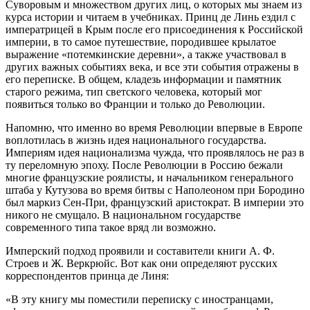
Суворовым и множеством других лиц, о которых мы знаем из
курса истории и читаем в учебниках. Принц де Линь ездил с
императрицей в Крым после его присоединения к Российской
империи, в то самое путешествие, породившее крылатое
выражение «потемкинские деревни», а также участвовал в
других важных событиях века, и все эти события отражены в
его переписке. В общем, кладезь информации и памятник
старого режима, тип светского человека, который мог
появиться только во Франции и только до Революции.
Напомню, что именно во время Революции впервые в Европе
воплотилась в жизнь идея национального государства.
Империям идея национализма чужда, что проявлялось не раз в
ту переломную эпоху. После Революции в Россию бежали
многие французские роялисты, и начальником генерального
штаба у Кутузова во время битвы с Наполеоном при Бородино
был маркиз Сен-При, французский аристократ. В империи это
никого не смущало. В национальном государстве
современного типа такое вряд ли возможно.
Имперский подход проявили и составители книги А. Ф.
Строев и Ж. Веркрюйс. Вот как они определяют русских
корреспондентов принца де Линя:
«В эту книгу мы поместили переписку с иностранцами,