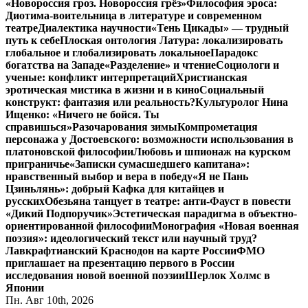
«Новороссия гроз. Новороссия грёз»
Философия эроса:
Диотима-воительница в литературе и современном
театре
Диалектика научности
«Тень Цикады» — трудный
путь к себе
Плоская онтология Латура: локализировать
глобальное и глобализировать локальное
Парадокс
богатства на Западе
«Разделение» и чтение
Социологи и
ученые: конфликт интерпретаций
Христианская
эротическая мистика в жизни и в кино
Социальный
конструкт: фантазия или реальность?
Культуролог Нина
Ищенко: «Ничего не бойся. Ты
справишься»
Разочарования зимы
Компрометация
персонажа у Достоевского: возможности использования в
платоновской философии
Любовь и шпионаж на курском
приграничье
«Записки сумасшедшего капитана»:
нравственный выбор и вера в победу
«Я не Пань
Цзиньлянь»: добрый Кафка для китайцев и
русских
Обезьяна танцует в театре: анти-Фауст в повести
«Дикий Подпоручик»
Эстетическая парадигма в объектно-
ориентированной философии
Монография «Новая военная
поэзия»: идеологический текст или научный труд?
Лавкрафтианский Краснодон на карте России
ФМО
приглашает на презентацию первого в России
исследования новой военной поэзии
Шерлок Холмс в
Японии
Пн. Авг 10th, 2026