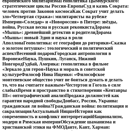
европейского милитаризма
Геополитика Цымбурского:
стратегические циклы Россия-Европа
Суд и казнь Сократа:
человек против Законов космоса
Как Сократ учит делать
зло
«Четвертая стража»: милитаристы на рубеже
Империи
«Соледар» и «Новороссия» в Питере: звёзды,
война, Русская весна и русская реконкиста
Дорама
«Мышь»: древнейший детектив и родители
Дорама
«Мышь»: новый Эдип и наука в роли
Аполлона
Геополитика: от географии до риторики
«Сказка
о золотом петушке»: теологический и политический
аспект
Весенний подарок
Городская антропология в
Воронеже
Наука, Пушкин, Луганск, Нижний
Новгород
Гудбай, Америка: геополитика в фильме
«Зеркало для героя»
Наука и мораль в советской
культуре
Философ Нина Ищенко: «Философское
монтеневское общество учит не бояться думать и делать
то, что вы считаете важным»
Честертон и Гоголь о силе
слабых
Время и пространство в стихотворении «Кентавры
III»: онтографический анализ
Продажа должностей как
гарантия народной свободы
Донбасс, Россия, Украина:
гражданская ли война?
Гражданская война: политизация и
сакрализация
Актуальный Ницше
История как
современность и конфликт интерпретаций
Национализм,
модерн и Римская империя
Обсуждение шаманизма и
христианской этики на ФМО
Данте, Кант, Харман: