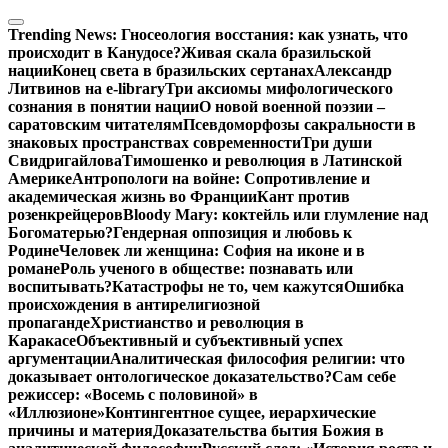
Перейти
к
Trending News:
Гносеология восстания: как узнать, что
содержимому
происходит в Канудосе?
Живая скала бразильской
нации
Конец света в бразильских сертанах
Александр
Литвинов на e-library
Три аксиомы мифологического
сознания в понятии нации
О новой военной поэзии –
саратовским читателям
Псевдоморфозы сакральности в
знаковых пространствах современности
Три души
Свидригайлова
Тимошенко и революция в Латинской
Америке
Антропологи на войне: Сопротивление и
академическая жизнь во Франции
Кант против
розенкрейцеров
Bloody Mary: коктейль или глумление над
Богоматерью?
Гендерная оппозиция и любовь к
Родине
Человек ли женщина: София на иконе и в
романе
Роль ученого в обществе: познавать или
воспитывать?
Катастрофы не то, чем кажутся
Ошибка
происхождения в антирелигиозной
пропаганде
Христианство и революция в
Каракасе
Объективный и субъективный успех
аргументации
Аналитическая философия религии: что
доказывает онтологическое доказательство?
Сам себе
режиссер: «Восемь с половиной» в
«Иллюзионе»
Контингентное сущее, иерархические
причины и материя
Доказательства бытия Божия в