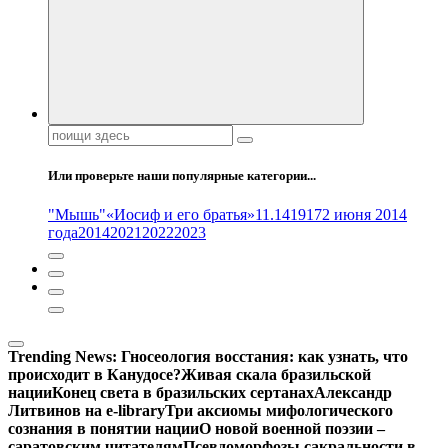
Поиск:
Или проверьте наши популярные категории...
"Мышь"
«Иосиф и его братья»
11.14
1917
2 июня 2014
года
2014
2021
2022
2023
Trending News:
Гносеология восстания: как узнать, что
происходит в Канудосе?
Живая скала бразильской
нации
Конец света в бразильских сертанах
Александр
Литвинов на e-library
Три аксиомы мифологического
сознания в понятии нации
О новой военной поэзии –
саратовским читателям
Псевдоморфозы сакральности в