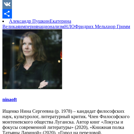
Copy
Link
VK
Александр Пушкин
Екатерина
Отправить
Великая
империя
национализм
НЛО
Фридрих Мельхиор Гримм
ninaoft
Ищенко Нина Сергеевна (р. 1978) – кандидат философских
наук, культуролог, литературный критик. Член Философского
монтеневского общества Луганска. Автор книг «Локусы и
фокусы современной литературы» (2020), «Книжная полка
Татьяны Лариной» (2020), «Город на передовой.