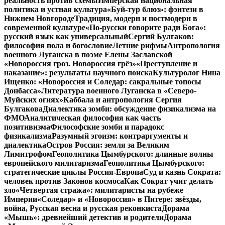
реальность против схемы
Имперская национальная
политика и устная культура
«Буй-тур блюз»: фэнтези в
Нижнем Новгороде
Традиция, модерн и постмодерн в
современной культуре
«По-русски говорите ради Бога»:
русский язык как универсальный
Сергий Булгаков:
философия пола и богословие
Летние рифмы
Антропология
военного Луганска в поэме Елены Заславской
«Новороссия гроз. Новороссия грёз»
«Преступление и
наказание»: результаты научного поиска
Культуролог Нина
Ищенко: «Новороссия и Соледар: сакральные топосы
Донбасса»
Литература военного Луганска в «Северо-
Муйских огнях»
Каббала и антропология Сергия
Булгакова
Диалектика зомби: обсуждение физикализма на
ФМО
Аналитическая философия как часть
позитивизма
Философские зомби и парадокс
физикализма
Разумный эгоизм: контраргументы и
диалектика
Остров Россия: земля за Великим
Лимитрофом
Геополитика Цымбурского: длинные волны
европейского милитаризма
Геополитика Цымбурского:
стратегические циклы Россия-Европа
Суд и казнь Сократа:
человек против Законов космоса
Как Сократ учит делать
зло
«Четвертая стража»: милитаристы на рубеже
Империи
«Соледар» и «Новороссия» в Питере: звёзды,
война, Русская весна и русская реконкиста
Дорама
«Мышь»: древнейший детектив и родители
Дорама