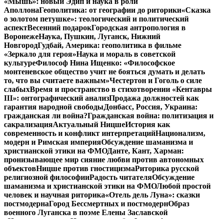
«Мышь»: новый Эдип и наука в роли
Аполлона
Геополитика: от географии до риторики
«Сказка
о золотом петушке»: теологический и политический
аспект
Весенний подарок
Городская антропология в
Воронеже
Наука, Пушкин, Луганск, Нижний
Новгород
Гудбай, Америка: геополитика в фильме
«Зеркало для героя»
Наука и мораль в советской
культуре
Философ Нина Ищенко: «Философское
монтеневское общество учит не бояться думать и делать
то, что вы считаете важным»
Честертон и Гоголь о силе
слабых
Время и пространство в стихотворении «Кентавры
III»: онтографический анализ
Продажа должностей как
гарантия народной свободы
Донбасс, Россия, Украина:
гражданская ли война?
Гражданская война: политизация и
сакрализация
Актуальный Ницше
История как
современность и конфликт интерпретаций
Национализм,
модерн и Римская империя
Обсуждение шаманизма и
христианской этики на ФМО
Данте, Кант, Харман:
пронизывающее мир сияние любви против автономных
объектов
Ницше против гностицизма
Риторика русской
религиозной философии
Радость читателя
Обсуждение
шаманизма и христианской этики на ФМО
Любой простой
человек и научная риторика
«Отель дель Луна»: сказки
постмодерна
Город Бессмертных и постмодерн
Образ
военного Луганска в поэме Елены Заславской