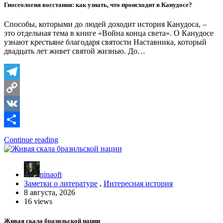
Гносеология восстания: как узнать, что происходит в Канудосе?
Способы, которыми до людей доходит история Канудоса, –
это отдельная тема в книге «Война конца света». О Канудосе
узнают крестьяне благодаря святости Наставника, который
двадцать лет живет святой жизнью. До…
Telegram
Copy
Link
VK
Отправить
Continue reading
ninaoft
Заметки о литературе
,
Интересная история
8 августа, 2026
16 views
Живая скала бразильской нации