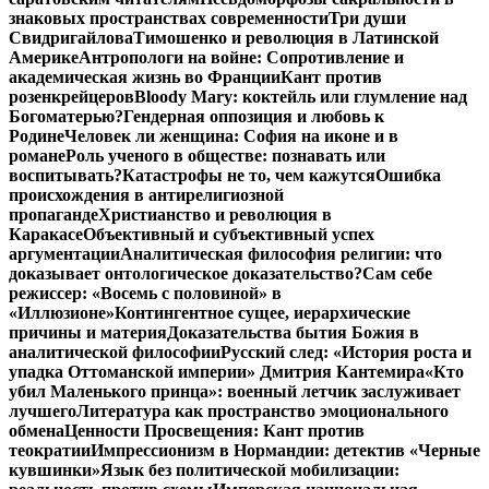
знаковых пространствах современности
Три души
Свидригайлова
Тимошенко и революция в Латинской
Америке
Антропологи на войне: Сопротивление и
академическая жизнь во Франции
Кант против
розенкрейцеров
Bloody Mary: коктейль или глумление над
Богоматерью?
Гендерная оппозиция и любовь к
Родине
Человек ли женщина: София на иконе и в
романе
Роль ученого в обществе: познавать или
воспитывать?
Катастрофы не то, чем кажутся
Ошибка
происхождения в антирелигиозной
пропаганде
Христианство и революция в
Каракасе
Объективный и субъективный успех
аргументации
Аналитическая философия религии: что
доказывает онтологическое доказательство?
Сам себе
режиссер: «Восемь с половиной» в
«Иллюзионе»
Контингентное сущее, иерархические
причины и материя
Доказательства бытия Божия в
аналитической философии
Русский след: «История роста и
упадка Оттоманской империи» Дмитрия Кантемира
«Кто
убил Маленького принца»: военный летчик заслуживает
лучшего
Литература как пространство эмоционального
обмена
Ценности Просвещения: Кант против
теократии
Импрессионизм в Нормандии: детектив «Черные
кувшинки»
Язык без политической мобилизации: