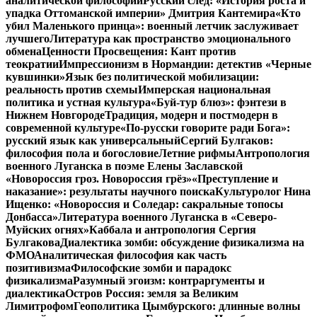
аналитической философии
Русский след: «История роста и
упадка Оттоманской империи» Дмитрия Кантемира
«Кто
убил Маленького принца»: военный летчик заслуживает
лучшего
Литература как пространство эмоционального
обмена
Ценности Просвещения: Кант против
теократии
Импрессионизм в Нормандии: детектив «Черные
кувшинки»
Язык без политической мобилизации:
реальность против схемы
Имперская национальная
политика и устная культура
«Буй-тур блюз»: фэнтези в
Нижнем Новгороде
Традиция, модерн и постмодерн в
современной культуре
«По-русски говорите ради Бога»:
русский язык как универсальный
Сергий Булгаков:
философия пола и богословие
Летние рифмы
Антропология
военного Луганска в поэме Елены Заславской
«Новороссия гроз. Новороссия грёз»
«Преступление и
наказание»: результаты научного поиска
Культуролог Нина
Ищенко: «Новороссия и Соледар: сакральные топосы
Донбасса»
Литература военного Луганска в «Северо-
Муйских огнях»
Каббала и антропология Сергия
Булгакова
Диалектика зомби: обсуждение физикализма на
ФМО
Аналитическая философия как часть
позитивизма
Философские зомби и парадокс
физикализма
Разумный эгоизм: контраргументы и
диалектика
Остров Россия: земля за Великим
Лимитрофом
Геополитика Цымбурского: длинные волны