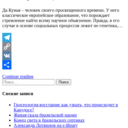
Да Кунья – человек своего просвещенного времени. У него
классическое европейское образование, что порождает
стремление найти всему научное объяснение. Правда, в его
случае в основе социальных процессов лежит не генетика,…
Telegram
Copy
Link
VK
Отправить
Continue reading
Найти:
Свежие записи
Гносеология восстания: как узнать, что происходит в
Канудосе?
Живая скала бразильской нации
Конец света в бразильских сертанах
Александр Литвинов на e-library