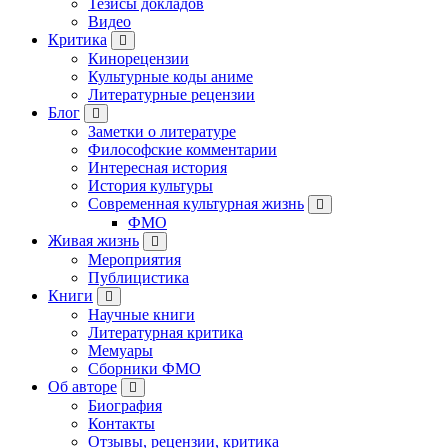
Тезисы докладов
Видео
Критика
Кинорецензии
Культурные коды аниме
Литературные рецензии
Блог
Заметки о литературе
Философские комментарии
Интересная история
История культуры
Современная культурная жизнь
ФМО
Живая жизнь
Мероприятия
Публицистика
Книги
Научные книги
Литературная критика
Мемуары
Сборники ФМО
Об авторе
Биография
Контакты
Отзывы, рецензии, критика