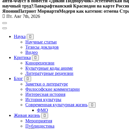
анти-Фауст в повести «Дикий Подпоручик»
Эстетическая па
научный труд?
Лавкрафтианский Краснодон на карте Росси
Японии
Патриот Мориарти
Модерн как катехон: отмена Стр
Пт. Авг 7th, 2026
Наука
Научные статьи
Тезисы докладов
Видео
Критика
Кинорецензии
Культурные коды аниме
Литературные рецензии
Блог
Заметки о литературе
Философские комментарии
Интересная история
История культуры
Современная культурная жизнь
ФМО
Живая жизнь
Мероприятия
Публицистика