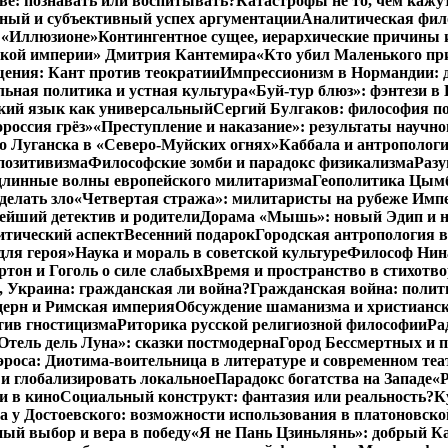
тве: познавать или воспитывать?
Катастрофы не то, чем кажу
ный и субъективный успех аргументации
Аналитическая фило
в «Иллюзионе»
Контингентное сущее, иерархические причины 
нской империи» Дмитрия Кантемира
«Кто убил Маленького пр
ения: Кант против теократии
Импрессионизм в Нормандии: 
ьная политика и устная культура
«Буй-тур блюз»: фэнтези в
ский язык как универсальный
Сергий Булгаков: философия по
россия грёз»
«Преступление и наказание»: результаты научно
о Луганска в «Северо-Муйских огнях»
Каббала и антрополог
позитивизма
Философские зомби и парадокс физикализма
Разу
длинные волны европейского милитаризма
Геополитика Цымб
делать зло
«Четвертая стража»: милитаристы на рубеже Имп
йший детектив и родители
Дорама «Мышь»: новый Эдип и н
итический аспект
Весенний подарок
Городская антропология 
для героя»
Наука и мораль в советской культуре
Философ Нина
ртон и Гоголь о силе слабых
Время и пространство в стихотво
я, Украина: гражданская ли война?
Гражданская война: полит
дерн и Римская империя
Обсуждение шаманизма и христианс
ив гностицизма
Риторика русской религиозной философии
Ра
Отель дель Луна»: сказки постмодерна
Город Бессмертных и 
роса: Диотима-воительница в литературе и современном теа
 и глобализировать локальное
Парадокс богатства на Западе
«Р
и в кино
Социальный конструкт: фантазия или реальность?
К
 у Достоевского: возможности использования в платоновск
ый выбор и вера в победу
«Я не Пань Цзиньлянь»: добрый Ка