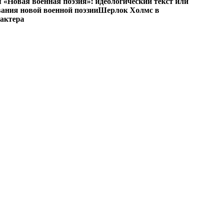
«Новая военная поэзия»: идеологический текст или
ания новой военной поэзии
Шерлок Холмс в
рактера