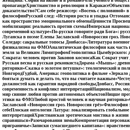
женщина: София на иконе и в романе
Роль ученого в общес
пропаганде
Христианство и революция в Каракасе
Объектив
доказательство?
Сам себе режиссер: «Восемь с половиной» 
философии
Русский след: «История роста и упадка Оттома
как пространство эмоционального обмена
Ценности Просвещ
мобилизации: реальность против схемы
Имперская национал
современной культуре
«По-русски говорите ради Бога»: рус
Луганска в поэме Елены Заславской «Новороссия гроз. Ново
Соледар: сакральные топосы Донбасса»
Литература военног
физикализма на ФМО
Аналитическая философия как часть 
земля за Великим Лимитрофом
Геополитика Цымбурского: 
Сократа: человек против Законов космоса
Как Сократ учит 
Русская весна и русская реконкиста
Дорама «Мышь»: древне
риторики
«Сказка о золотом петушке»: теологический и пол
Новгород
Гудбай, Америка: геополитика в фильме «Зеркало 
бояться думать и делать то, что вы считаете важным»
Честе
должностей как гарантия народной свободы
Донбасс, Росси
современность и конфликт интерпретаций
Национализм, мо
мир сияние любви против автономных объектов
Ницше прот
этики на ФМО
Любой простой человек и научная риторика
«
Заславской «Новороссия гроз. Новороссия грёз»
Философия э
себе
Плоская онтология Латура: локализировать глобальное
интерпретаций
Христианская эротическая мистика в жизни 
справишься»
Разочарования зимы
Компрометация персонажа
приграничье
«Записки сумасшедшего капитана»: нравственн