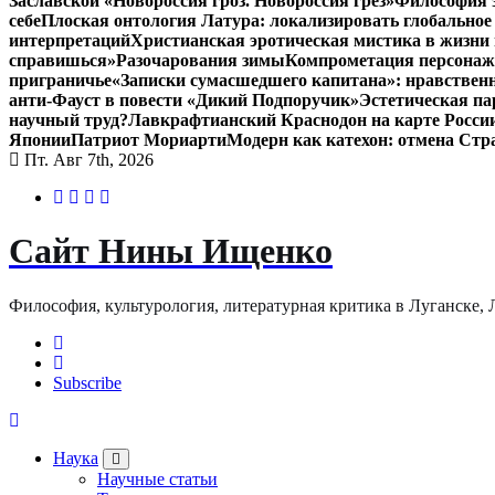
Заславской «Новороссия гроз. Новороссия грёз»
Философия э
себе
Плоская онтология Латура: локализировать глобальное
интерпретаций
Христианская эротическая мистика в жизни 
справишься»
Разочарования зимы
Компрометация персонажа
приграничье
«Записки сумасшедшего капитана»: нравственн
анти-Фауст в повести «Дикий Подпоручик»
Эстетическая па
научный труд?
Лавкрафтианский Краснодон на карте Росси
Японии
Патриот Мориарти
Модерн как катехон: отмена Стр
Пт. Авг 7th, 2026
Сайт Нины Ищенко
Философия, культурология, литературная критика в Луганске, ЛНР
Subscribe
Наука
Научные статьи