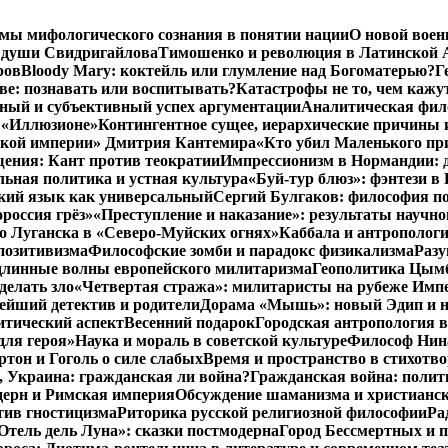
мы мифологического сознания в понятии нации
О новой воен
 души Свидригайлова
Тимошенко и революция в Латинской 
ров
Bloody Mary: коктейль или глумление над Богоматерью?
Г
тве: познавать или воспитывать?
Катастрофы не то, чем кажу
ный и субъективный успех аргументации
Аналитическая фило
в «Иллюзионе»
Контингентное сущее, иерархические причины 
нской империи» Дмитрия Кантемира
«Кто убил Маленького пр
ения: Кант против теократии
Импрессионизм в Нормандии: 
ьная политика и устная культура
«Буй-тур блюз»: фэнтези в
ский язык как универсальный
Сергий Булгаков: философия по
россия грёз»
«Преступление и наказание»: результаты научно
о Луганска в «Северо-Муйских огнях»
Каббала и антрополог
позитивизма
Философские зомби и парадокс физикализма
Разу
длинные волны европейского милитаризма
Геополитика Цымб
делать зло
«Четвертая стража»: милитаристы на рубеже Имп
йший детектив и родители
Дорама «Мышь»: новый Эдип и н
итический аспект
Весенний подарок
Городская антропология 
для героя»
Наука и мораль в советской культуре
Философ Нина
ртон и Гоголь о силе слабых
Время и пространство в стихотво
я, Украина: гражданская ли война?
Гражданская война: полит
дерн и Римская империя
Обсуждение шаманизма и христианс
ив гностицизма
Риторика русской религиозной философии
Ра
Отель дель Луна»: сказки постмодерна
Город Бессмертных и 