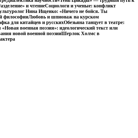
тре
Диалектика научности
«Тень Цикады» — трудный путь к
азделение» и чтение
Социологи и ученые: конфликт
ультуролог Нина Ищенко: «Ничего не бойся. Ты
ой философии
Любовь и шпионаж на курском
фка для китайцев и русских
Обезьяна танцует в театре:
«Новая военная поэзия»: идеологический текст или
ания новой военной поэзии
Шерлок Холмс в
рактера