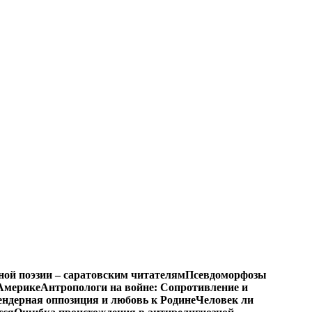
ной поэзии – саратовским читателям
Псевдоморфозы
Америке
Антропологи на войне: Сопротивление и
ендерная оппозиция и любовь к Родине
Человек ли