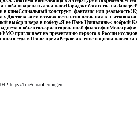
роса: Диотима-воительница в литературе и современном теа
 и глобализировать локальное
Парадокс богатства на Западе
«Р
и в кино
Социальный конструкт: фантазия или реальность?
К
 у Достоевского: возможности использования в платоновск
ый выбор и вера в победу
«Я не Пань Цзиньлянь»: добрый Ка
радигма в объектно-ориентированной философии
Монография 
и
ФМО приглашает на презентацию первого в России исследов
ашного суда в Новое время
Редкое явление национального ха
. https://t.me/ninaofterdingen