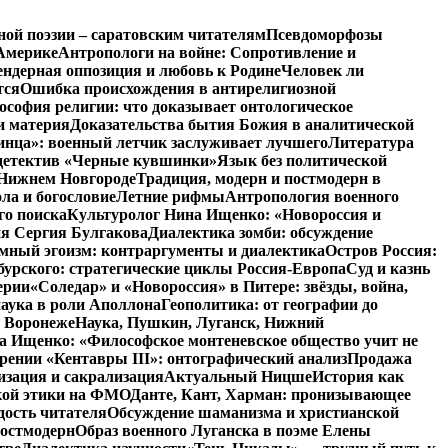
ной поэзии – саратовским читателям
Псевдоморфозы
Америке
Антропологи на войне: Сопротивление и
ендерная оппозиция и любовь к Родине
Человек ли
тся
Ошибка происхождения в антирелигиозной
софия религии: что доказывает онтологическое
и материя
Доказательства бытия Божия в аналитической
инца»: военный летчик заслуживает лучшего
Литература
детектив «Черные кувшинки»
Язык без политической
 Нижнем Новгороде
Традиция, модерн и постмодерн в
ла и богословие
Летние рифмы
Антропология военного
го поиска
Культуролог Нина Ищенко: «Новороссия и
ия Сергия Булгакова
Диалектика зомби: обсуждение
мный эгоизм: контраргументы и диалектика
Остров Россия:
урского: стратегические циклы Россия-Европа
Суд и казнь
ерии
«Соледар» и «Новороссия» в Питере: звёзды, война,
аука в роли Аполлона
Геополитика: от географии до
в Воронеже
Наука, Пушкин, Луганск, Нижний
 Ищенко: «Философское монтеневское общество учит не
рении «Кентавры III»: онтографический анализ
Продажа
изация и сакрализация
Актуальный Ницше
История как
кой этики на ФМО
Данте, Кант, Харман: пронизывающее
дость читателя
Обсуждение шаманизма и христианской
постмодерн
Образ военного Луганска в поэме Елены