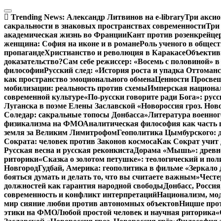
Перейти
к
Trending News:
Александр Литвинов на e-library
Три аксио
содержимому
сакральности в знаковых пространствах современности
Три
академическая жизнь во Франции
Кант против розенкрейце
женщина: София на иконе и в романе
Роль ученого в общес
пропаганде
Христианство и революция в Каракасе
Объектив
доказательство?
Сам себе режиссер: «Восемь с половиной» 
философии
Русский след: «История роста и упадка Оттома
как пространство эмоционального обмена
Ценности Просвещ
мобилизации: реальность против схемы
Имперская национал
современной культуре
«По-русски говорите ради Бога»: рус
Луганска в поэме Елены Заславской «Новороссия гроз. Ново
Соледар: сакральные топосы Донбасса»
Литература военног
физикализма на ФМО
Аналитическая философия как часть 
земля за Великим Лимитрофом
Геополитика Цымбурского: 
Сократа: человек против Законов космоса
Как Сократ учит 
Русская весна и русская реконкиста
Дорама «Мышь»: древне
риторики
«Сказка о золотом петушке»: теологический и пол
Новгород
Гудбай, Америка: геополитика в фильме «Зеркало 
бояться думать и делать то, что вы считаете важным»
Честе
должностей как гарантия народной свободы
Донбасс, Росси
современность и конфликт интерпретаций
Национализм, мо
мир сияние любви против автономных объектов
Ницше прот
этики на ФМО
Любой простой человек и научная риторика
«