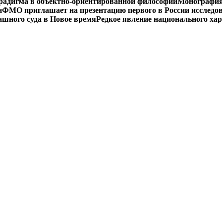
радигма в объектно-ориентированной философии
Монография 
и
ФМО приглашает на презентацию первого в России исследов
ашного суда в Новое время
Редкое явление национального ха