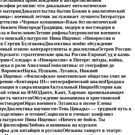
тся
Ошибка происхождения в антирелигиозной
софия религии: что доказывает онтологическое
и материя
Доказательства бытия Божия в аналитической
инца»: военный летчик заслуживает лучшего
Литература
детектив «Черные кувшинки»
Язык без политической
 Нижнем Новгороде
Традиция, модерн и постмодерн в
ла и богословие
Летние рифмы
Антропология военного
го поиска
Культуролог Нина Ищенко: «Новороссия и
ия Сергия Булгакова
Диалектика зомби: обсуждение
мный эгоизм: контраргументы и диалектика
Остров Россия:
урского: стратегические циклы Россия-Европа
Суд и казнь
ерии
«Соледар» и «Новороссия» в Питере: звёзды, война,
аука в роли Аполлона
Геополитика: от географии до
в Воронеже
Наука, Пушкин, Луганск, Нижний
 Ищенко: «Философское монтеневское общество учит не
рении «Кентавры III»: онтографический анализ
Продажа
изация и сакрализация
Актуальный Ницше
История как
кой этики на ФМО
Данте, Кант, Харман: пронизывающее
дость читателя
Обсуждение шаманизма и христианской
постмодерн
Образ военного Луганска в поэме Елены
тре
Диалектика научности
«Тень Цикады» — трудный путь к
азделение» и чтение
Социологи и ученые: конфликт
ультуролог Нина Ищенко: «Ничего не бойся. Ты
ой философии
Любовь и шпионаж на курском
фка для китайцев и русских
Обезьяна танцует в театре: