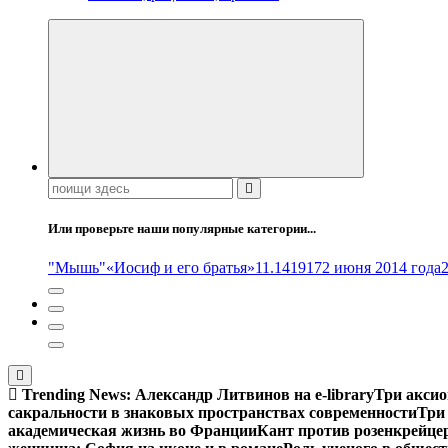
Поиск:
Или проверьте наши популярные категории...
"Мышь"
«Иосиф и его братья»
11.14
1917
2 июня 2014 года
Trending News:
Александр Литвинов на e-library
Три аксио
сакральности в знаковых пространствах современности
Три
академическая жизнь во Франции
Кант против розенкрейце