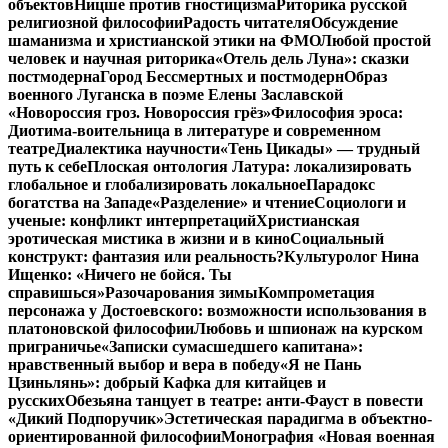
объектов
Ницше против гностицизма
Риторика русской
религиозной философии
Радость читателя
Обсуждение
шаманизма и христианской этики на ФМО
Любой простой
человек и научная риторика
«Отель дель Луна»: сказки
постмодерна
Город Бессмертных и постмодерн
Образ
военного Луганска в поэме Елены Заславской
«Новороссия гроз. Новороссия грёз»
Философия эроса:
Диотима-воительница в литературе и современном
театре
Диалектика научности
«Тень Цикады» — трудный
путь к себе
Плоская онтология Латура: локализировать
глобальное и глобализировать локальное
Парадокс
богатства на Западе
«Разделение» и чтение
Социологи и
ученые: конфликт интерпретаций
Христианская
эротическая мистика в жизни и в кино
Социальный
конструкт: фантазия или реальность?
Культуролог Нина
Ищенко: «Ничего не бойся. Ты
справишься»
Разочарования зимы
Компрометация
персонажа у Достоевского: возможности использования в
платоновской философии
Любовь и шпионаж на курском
приграничье
«Записки сумасшедшего капитана»:
нравственный выбор и вера в победу
«Я не Пань
Цзиньлянь»: добрый Кафка для китайцев и
русских
Обезьяна танцует в театре: анти-Фауст в повести
«Дикий Подпоручик»
Эстетическая парадигма в объектно-
ориентированной философии
Монография «Новая военная