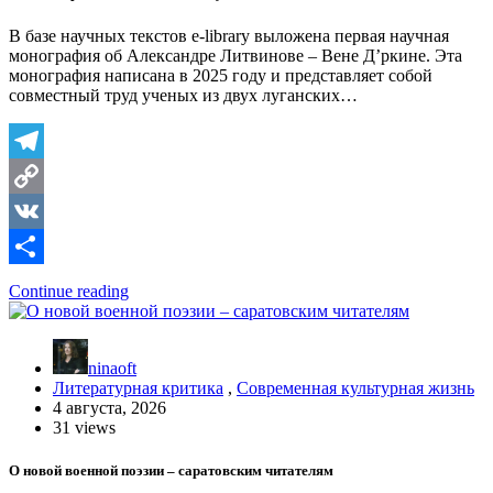
В базе научных текстов e-library выложена первая научная
монография об Александре Литвинове – Вене Д’ркине. Эта
монография написана в 2025 году и представляет собой
совместный труд ученых из двух луганских…
Telegram
Copy
Link
VK
Отправить
Continue reading
ninaoft
Литературная критика
,
Современная культурная жизнь
4 августа, 2026
31 views
О новой военной поэзии – саратовским читателям