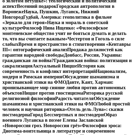
о золотом петушке»: теологический и политический
аспект
Весенний подарок
Городская антропология в
Воронеже
Наука, Пушкин, Луганск, Нижний
Новгород
Гудбай, Америка: геополитика в фильме
«Зеркало для героя»
Наука и мораль в советской
культуре
Философ Нина Ищенко: «Философское
монтеневское общество учит не бояться думать и делать
то, что вы считаете важным»
Честертон и Гоголь о силе
слабых
Время и пространство в стихотворении «Кентавры
III»: онтографический анализ
Продажа должностей как
гарантия народной свободы
Донбасс, Россия, Украина:
гражданская ли война?
Гражданская война: политизация и
сакрализация
Актуальный Ницше
История как
современность и конфликт интерпретаций
Национализм,
модерн и Римская империя
Обсуждение шаманизма и
христианской этики на ФМО
Данте, Кант, Харман:
пронизывающее мир сияние любви против автономных
объектов
Ницше против гностицизма
Риторика русской
религиозной философии
Радость читателя
Обсуждение
шаманизма и христианской этики на ФМО
Любой простой
человек и научная риторика
«Отель дель Луна»: сказки
постмодерна
Город Бессмертных и постмодерн
Образ
военного Луганска в поэме Елены Заславской
«Новороссия гроз. Новороссия грёз»
Философия эроса:
Диотима-воительница в литературе и современном