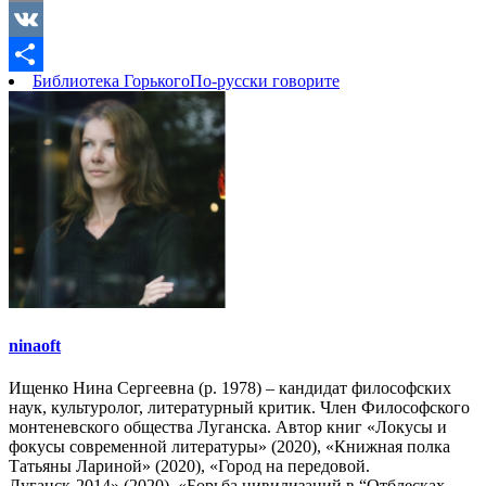
Copy
Link
VK
Библиотека Горького
По-русски говорите
Отправить
ninaoft
Ищенко Нина Сергеевна (р. 1978) – кандидат философских
наук, культуролог, литературный критик. Член Философского
монтеневского общества Луганска. Автор книг «Локусы и
фокусы современной литературы» (2020), «Книжная полка
Татьяны Лариной» (2020), «Город на передовой.
Луганск-2014» (2020), «Борьба цивилизаций в “Отблесках