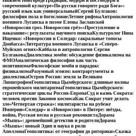
Нижнем Новгороде
Традиция, модерн и постмодерн в
современной культуре
«По-русски говорите ради Бога»:
русский язык как универсальный
Сергий Булгаков:
философия пола и богословие
Летние рифмы
Антропология
военного Луганска в поэме Елены Заславской
«Новороссия гроз. Новороссия грёз»
«Преступление и
наказание»: результаты научного поиска
Культуролог Нина
Ищенко: «Новороссия и Соледар: сакральные топосы
Донбасса»
Литература военного Луганска в «Северо-
Муйских огнях»
Каббала и антропология Сергия
Булгакова
Диалектика зомби: обсуждение физикализма на
ФМО
Аналитическая философия как часть
позитивизма
Философские зомби и парадокс
физикализма
Разумный эгоизм: контраргументы и
диалектика
Остров Россия: земля за Великим
Лимитрофом
Геополитика Цымбурского: длинные волны
европейского милитаризма
Геополитика Цымбурского:
стратегические циклы Россия-Европа
Суд и казнь Сократа:
человек против Законов космоса
Как Сократ учит делать
зло
«Четвертая стража»: милитаристы на рубеже
Империи
«Соледар» и «Новороссия» в Питере: звёзды,
война, Русская весна и русская реконкиста
Дорама
«Мышь»: древнейший детектив и родители
Дорама
«Мышь»: новый Эдип и наука в роли
Аполлона
Геополитика: от географии до риторики
«Сказка