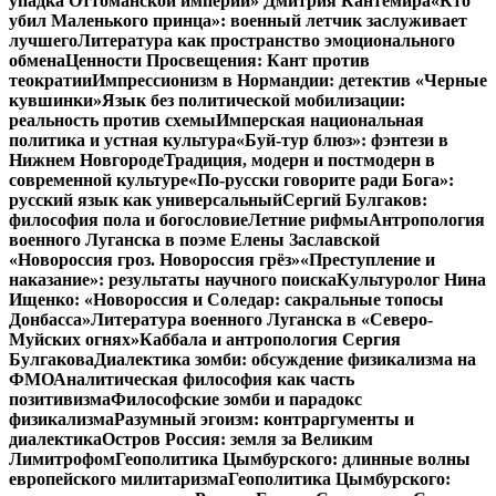
упадка Оттоманской империи» Дмитрия Кантемира
«Кто
убил Маленького принца»: военный летчик заслуживает
лучшего
Литература как пространство эмоционального
обмена
Ценности Просвещения: Кант против
теократии
Импрессионизм в Нормандии: детектив «Черные
кувшинки»
Язык без политической мобилизации:
реальность против схемы
Имперская национальная
политика и устная культура
«Буй-тур блюз»: фэнтези в
Нижнем Новгороде
Традиция, модерн и постмодерн в
современной культуре
«По-русски говорите ради Бога»:
русский язык как универсальный
Сергий Булгаков:
философия пола и богословие
Летние рифмы
Антропология
военного Луганска в поэме Елены Заславской
«Новороссия гроз. Новороссия грёз»
«Преступление и
наказание»: результаты научного поиска
Культуролог Нина
Ищенко: «Новороссия и Соледар: сакральные топосы
Донбасса»
Литература военного Луганска в «Северо-
Муйских огнях»
Каббала и антропология Сергия
Булгакова
Диалектика зомби: обсуждение физикализма на
ФМО
Аналитическая философия как часть
позитивизма
Философские зомби и парадокс
физикализма
Разумный эгоизм: контраргументы и
диалектика
Остров Россия: земля за Великим
Лимитрофом
Геополитика Цымбурского: длинные волны
европейского милитаризма
Геополитика Цымбурского: