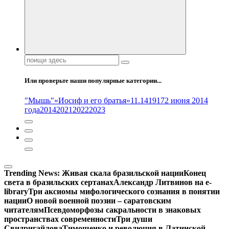
Поиск:
Или проверьте наши популярные категории...
"Мышь"
«Иосиф и его братья»
11.14
1917
2 июня 2014
года
2014
2021
2022
2023
Trending News:
Живая скала бразильской нации
Конец
света в бразильских сертанах
Александр Литвинов на e-
library
Три аксиомы мифологического сознания в понятии
нации
О новой военной поэзии – саратовским
читателям
Псевдоморфозы сакральности в знаковых
пространствах современности
Три души
Свидригайлова
Тимошенко и революция в Латинской