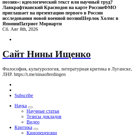
поэзия»: идеологический текст или научный труд?
Лавкрафтианский Краснодон на карте России
ФМО
приглашает на презентацию первого в России
исследования новой военной поэзии
Шерлок Холмс в
Японии
Патриот Мориарти
Сб. Авг 8th, 2026
Сайт Нины Ищенко
Философия, культурология, литературная критика в Луганске,
ЛНР. https://t.me/ninaofterdingen
Subscribe
Наука
Научные статьи
Тезисы докладов
Видео
Критика
Кинорецензии