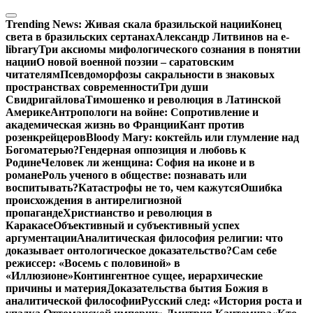
Перейти
к
Trending News:
Живая скала бразильской нации
Конец
содержимому
света в бразильских сертанах
Александр Литвинов на e-
library
Три аксиомы мифологического сознания в понятии
нации
О новой военной поэзии – саратовским
читателям
Псевдоморфозы сакральности в знаковых
пространствах современности
Три души
Свидригайлова
Тимошенко и революция в Латинской
Америке
Антропологи на войне: Сопротивление и
академическая жизнь во Франции
Кант против
розенкрейцеров
Bloody Mary: коктейль или глумление над
Богоматерью?
Гендерная оппозиция и любовь к
Родине
Человек ли женщина: София на иконе и в
романе
Роль ученого в обществе: познавать или
воспитывать?
Катастрофы не то, чем кажутся
Ошибка
происхождения в антирелигиозной
пропаганде
Христианство и революция в
Каракасе
Объективный и субъективный успех
аргументации
Аналитическая философия религии: что
доказывает онтологическое доказательство?
Сам себе
режиссер: «Восемь с половиной» в
«Иллюзионе»
Контингентное сущее, иерархические
причины и материя
Доказательства бытия Божия в
аналитической философии
Русский след: «История роста и