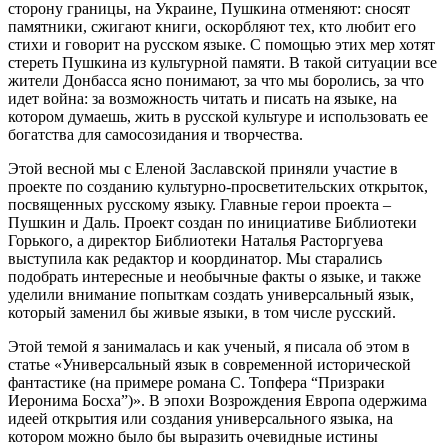
сторону границы, на Украине, Пушкина отменяют: сносят
памятники, сжигают книги, оскорбляют тех, кто любит его
стихи и говорит на русском языке. С помощью этих мер хотят
стереть Пушкина из культурной памяти. В такой ситуации все
жители Донбасса ясно понимают, за что мы боролись, за что
идет война: за возможность читать и писать на языке, на
котором думаешь, жить в русской культуре и использовать ее
богатства для самосозидания и творчества.
Этой весной мы с Еленой Заславской приняли участие в
проекте по созданию культурно-просветительских открыток,
посвященных русскому языку. Главные герои проекта –
Пушкин и Даль. Проект создан по инициативе Библиотеки
Горького, а директор Библиотеки Наталья Расторгуева
выступила как редактор и координатор. Мы старались
подобрать интересные и необычные факты о языке, и также
уделили внимание попыткам создать универсальный язык,
который заменил бы живые языки, в том числе русский.
Этой темой я занималась и как ученый, я писала об этом в
статье «Универсальный язык в современной исторической
фантастике (на примере романа С. Топфера “Призраки
Иеронима Босха”)». В эпохи Возрождения Европа одержима
идеей открытия или создания универсального языка, на
котором можно было бы выразить очевидные истины