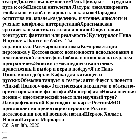
театре
Диалектика научности
«Тень Цикады» — трудный
путь к себе
Плоская онтология Латура: локализировать
глобальное и глобализировать локальное
Парадокс
богатства на Западе
«Разделение» и чтение
Социологи и
ученые: конфликт интерпретаций
Христианская
эротическая мистика в жизни и в кино
Социальный
конструкт: фантазия или реальность?
Культуролог Нина
Ищенко: «Ничего не бойся. Ты
справишься»
Разочарования зимы
Компрометация
персонажа у Достоевского: возможности использования в
платоновской философии
Любовь и шпионаж на курском
приграничье
«Записки сумасшедшего капитана»:
нравственный выбор и вера в победу
«Я не Пань
Цзиньлянь»: добрый Кафка для китайцев и
русских
Обезьяна танцует в театре: анти-Фауст в повести
«Дикий Подпоручик»
Эстетическая парадигма в объектно-
ориентированной философии
Монография «Новая военная
поэзия»: идеологический текст или научный труд?
Лавкрафтианский Краснодон на карте России
ФМО
приглашает на презентацию первого в России
исследования новой военной поэзии
Шерлок Холмс в
Японии
Патриот Мориарти
Сб. Авг 8th, 2026