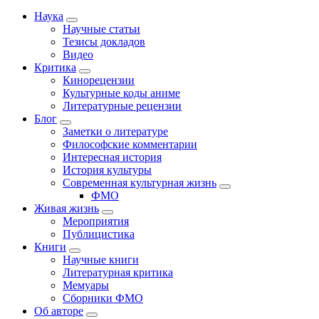
Наука
Научные статьи
Тезисы докладов
Видео
Критика
Кинорецензии
Культурные коды аниме
Литературные рецензии
Блог
Заметки о литературе
Философские комментарии
Интересная история
История культуры
Современная культурная жизнь
ФМО
Живая жизнь
Мероприятия
Публицистика
Книги
Научные книги
Литературная критика
Мемуары
Сборники ФМО
Об авторе