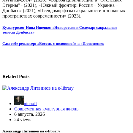
Этерны”» (2021), «Южный фронтир: Россия – Украина –
Донбасс» (2021), «Псевдоморфозы сакральности в знаковых
пространствах современности» (2023).
Навигация
Культуролог Нина Ищенко: «Новороссия и Соледар: сакральные
топосы Донбасса»
по
записям
Сам себе режиссер: «Восемь с половиной» в «Иллюзионе»
Related Posts
ninaoft
Современная культурная жизнь
6 августа, 2026
24 views
Александр Литвинов на e-library