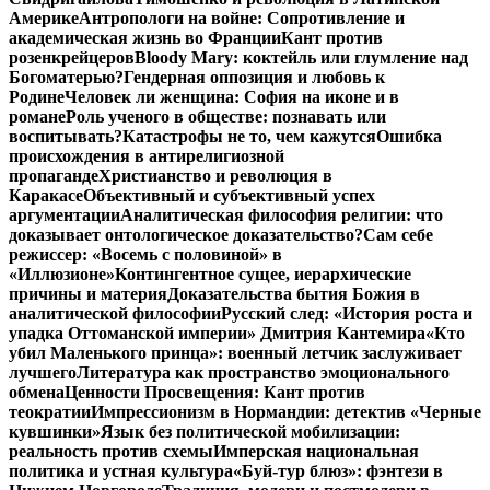
Америке
Антропологи на войне: Сопротивление и
академическая жизнь во Франции
Кант против
розенкрейцеров
Bloody Mary: коктейль или глумление над
Богоматерью?
Гендерная оппозиция и любовь к
Родине
Человек ли женщина: София на иконе и в
романе
Роль ученого в обществе: познавать или
воспитывать?
Катастрофы не то, чем кажутся
Ошибка
происхождения в антирелигиозной
пропаганде
Христианство и революция в
Каракасе
Объективный и субъективный успех
аргументации
Аналитическая философия религии: что
доказывает онтологическое доказательство?
Сам себе
режиссер: «Восемь с половиной» в
«Иллюзионе»
Контингентное сущее, иерархические
причины и материя
Доказательства бытия Божия в
аналитической философии
Русский след: «История роста и
упадка Оттоманской империи» Дмитрия Кантемира
«Кто
убил Маленького принца»: военный летчик заслуживает
лучшего
Литература как пространство эмоционального
обмена
Ценности Просвещения: Кант против
теократии
Импрессионизм в Нормандии: детектив «Черные
кувшинки»
Язык без политической мобилизации:
реальность против схемы
Имперская национальная
политика и устная культура
«Буй-тур блюз»: фэнтези в