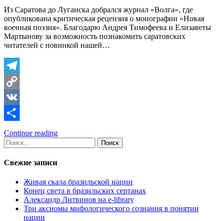
Из Саратова до Луганска добрался журнал «Волга», где
опубликована критическая рецензия о монографии «Новая
военная поэзия». Благодарю Андрея Тимофеева и Елизаветы
Мартынову за возможность познакомить саратовских
читателей с новинкой нашей…
Telegram
Copy
Link
VK
Отправить
Continue reading
Найти:
Свежие записи
Живая скала бразильской нации
Конец света в бразильских сертанах
Александр Литвинов на e-library
Три аксиомы мифологического сознания в понятии
нации