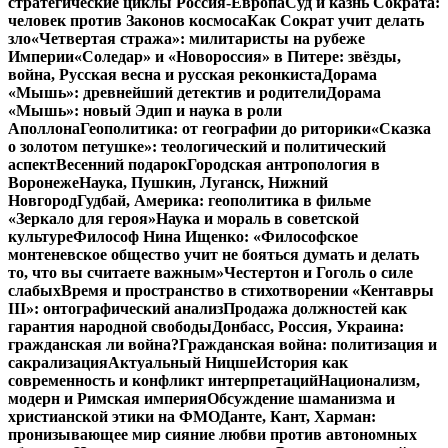
стратегические циклы Россия-Европа
Суд и казнь Сократа:
человек против Законов космоса
Как Сократ учит делать
зло
«Четвертая стража»: милитаристы на рубеже
Империи
«Соледар» и «Новороссия» в Питере: звёзды,
война, Русская весна и русская реконкиста
Дорама
«Мышь»: древнейший детектив и родители
Дорама
«Мышь»: новый Эдип и наука в роли
Аполлона
Геополитика: от географии до риторики
«Сказка
о золотом петушке»: теологический и политический
аспект
Весенний подарок
Городская антропология в
Воронеже
Наука, Пушкин, Луганск, Нижний
Новгород
Гудбай, Америка: геополитика в фильме
«Зеркало для героя»
Наука и мораль в советской
культуре
Философ Нина Ищенко: «Философское
монтеневское общество учит не бояться думать и делать
то, что вы считаете важным»
Честертон и Гоголь о силе
слабых
Время и пространство в стихотворении «Кентавры
III»: онтографический анализ
Продажа должностей как
гарантия народной свободы
Донбасс, Россия, Украина:
гражданская ли война?
Гражданская война: политизация и
сакрализация
Актуальный Ницше
История как
современность и конфликт интерпретаций
Национализм,
модерн и Римская империя
Обсуждение шаманизма и
христианской этики на ФМО
Данте, Кант, Харман:
пронизывающее мир сияние любви против автономных