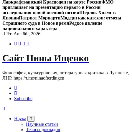
Лавкрафтианский Краснодон на карте России
ФМО
приглашает на презентацию первого в России
исследования новой военной поэзии
Шерлок Холмс в
Японии
Патриот Мориарти
Модерн как катехон: отмена
Страшного суда в Новое время
Редкое явление
национального характера
Чт. Авг 6th, 2026
Сайт Нины Ищенко
Философия, культурология, литературная критика в Луганске,
ЛНР. https://t.me/ninaofterdingen
Subscribe
Наука
Научные статьи
Тезисы докладов