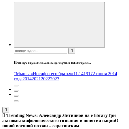
Поиск:
Или проверьте наши популярные категории...
"Мышь"
«Иосиф и его братья»
11.14
1917
2 июня 2014
года
2014
2021
2022
2023
Trending News:
Александр Литвинов на e-library
Три
аксиомы мифологического сознания в понятии нации
О
новой военной поэзии – саратовским