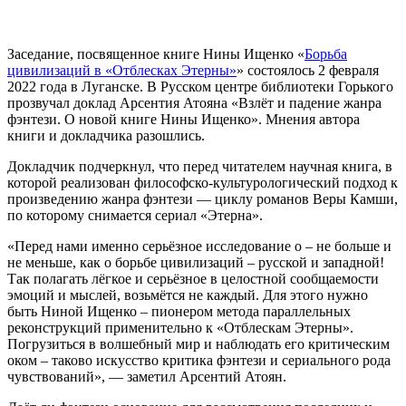
Заседание, посвященное книге Нины Ищенко «
Борьба
цивилизаций в «Отблесках Этерны»
» состоялось 2 февраля
2022 года в Луганске. В Русском центре библиотеки Горького
прозвучал доклад Арсентия Атояна «Взлёт и падение жанра
фэнтези. О новой книге Нины Ищенко». Мнения автора
книги и докладчика разошлись.
Докладчик подчеркнул, что перед читателем научная книга, в
которой реализован философско-культурологический подход к
произведению жанра фэнтези — циклу романов Веры Камши,
по которому снимается сериал «Этерна».
«Перед нами именно серьёзное исследование о – не больше и
не меньше, как о борьбе цивилизаций – русской и западной!
Так полагать лёгкое и серьёзное в целостной сообщаемости
эмоций и мыслей, возьмётся не каждый. Для этого нужно
быть Ниной Ищенко – пионером метода параллельных
реконструкций применительно к «Отблескам Этерны».
Погрузиться в волшебный мир и наблюдать его критическим
оком – таково искусство критика фэнтези и сериального рода
чувствований», — заметил Арсентий Атоян.