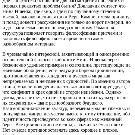
Даёт ли фэнтези основание для рассмотрения последних и
первых проклятых проблем бытия? Докладчик считает, что
Нина Ищенко, где явно, а где и по случайному стечению
мыслей, высоко оценивая цикл Веры Камши, имела причину
и повод довести рассуждения не только до ворот империи, но
и до грани смыслового перехода к вечному. Романная
структура позволяет говорить философскими притчами и
воплощать философию своего времени на самом
разнообразном материале.
В чрезвычайно интересной, захватывающей и одновременно
основательной философской книге Нины Ищенко через
бесконечно удачные примеры и сентенции, претендующие на
значимые обобщения, есть редукция борьбы цивилизаций,
противопоставления западного и русского мира как
непререкаемых и неизменных сущностей. По мнению автора
книги, модели поведения настолько исключают друг друга,
что конфликт и крах одной из сторон неизбежен. Однако
докладчик считает, что нет хороших и плохих культур, шанс
их сохранения – шанс разнообразного будущего.
Взаимопроникновение культур, перемены кода неизбежны, и
популярные жанры искусства имеют к этому отношение, ибо
идентичность преследуется во всех сферах как желанный
берег. Все цивилизации не вечны, а значит в чём-то плохи.
Нет смысла противопоставлять здесь хорошее и плохое.