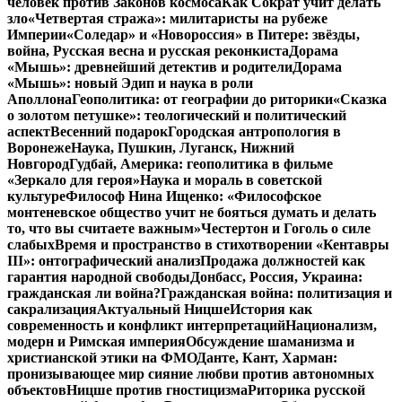
человек против Законов космоса
Как Сократ учит делать
зло
«Четвертая стража»: милитаристы на рубеже
Империи
«Соледар» и «Новороссия» в Питере: звёзды,
война, Русская весна и русская реконкиста
Дорама
«Мышь»: древнейший детектив и родители
Дорама
«Мышь»: новый Эдип и наука в роли
Аполлона
Геополитика: от географии до риторики
«Сказка
о золотом петушке»: теологический и политический
аспект
Весенний подарок
Городская антропология в
Воронеже
Наука, Пушкин, Луганск, Нижний
Новгород
Гудбай, Америка: геополитика в фильме
«Зеркало для героя»
Наука и мораль в советской
культуре
Философ Нина Ищенко: «Философское
монтеневское общество учит не бояться думать и делать
то, что вы считаете важным»
Честертон и Гоголь о силе
слабых
Время и пространство в стихотворении «Кентавры
III»: онтографический анализ
Продажа должностей как
гарантия народной свободы
Донбасс, Россия, Украина:
гражданская ли война?
Гражданская война: политизация и
сакрализация
Актуальный Ницше
История как
современность и конфликт интерпретаций
Национализм,
модерн и Римская империя
Обсуждение шаманизма и
христианской этики на ФМО
Данте, Кант, Харман:
пронизывающее мир сияние любви против автономных
объектов
Ницше против гностицизма
Риторика русской