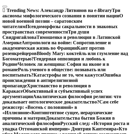
Перейти
к
Trending News:
Александр Литвинов на e-library
Три
содержимому
аксиомы мифологического сознания в понятии нации
О
новой военной поэзии – саратовским
читателям
Псевдоморфозы сакральности в знаковых
пространствах современности
Три души
Свидригайлова
Тимошенко и революция в Латинской
Америке
Антропологи на войне: Сопротивление и
академическая жизнь во Франции
Кант против
розенкрейцеров
Bloody Mary: коктейль или глумление над
Богоматерью?
Гендерная оппозиция и любовь к
Родине
Человек ли женщина: София на иконе и в
романе
Роль ученого в обществе: познавать или
воспитывать?
Катастрофы не то, чем кажутся
Ошибка
происхождения в антирелигиозной
пропаганде
Христианство и революция в
Каракасе
Объективный и субъективный успех
аргументации
Аналитическая философия религии: что
доказывает онтологическое доказательство?
Сам себе
режиссер: «Восемь с половиной» в
«Иллюзионе»
Контингентное сущее, иерархические
причины и материя
Доказательства бытия Божия в
аналитической философии
Русский след: «История роста и
упадка Оттоманской империи» Дмитрия Кантемира
«Кто