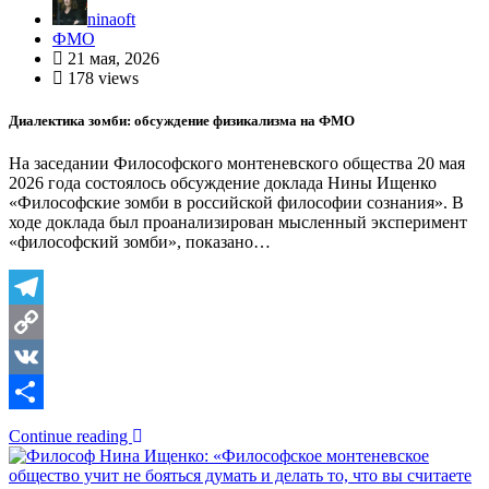
ninaoft
ФМО
21 мая, 2026
178 views
Диалектика зомби: обсуждение физикализма на ФМО
На заседании Философского монтеневского общества 20 мая
2026 года состоялось обсуждение доклада Нины Ищенко
«Философские зомби в российской философии сознания». В
ходе доклада был проанализирован мысленный эксперимент
«философский зомби», показано…
Telegram
Copy
Link
VK
Отправить
Continue reading