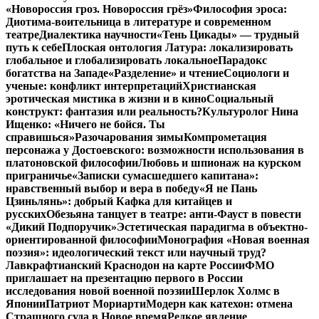
«Новороссия гроз. Новороссия грёз»
Философия эроса:
Диотима-воительница в литературе и современном
театре
Диалектика научности
«Тень Цикады» — трудный
путь к себе
Плоская онтология Латура: локализировать
глобальное и глобализировать локальное
Парадокс
богатства на Западе
«Разделение» и чтение
Социологи и
ученые: конфликт интерпретаций
Христианская
эротическая мистика в жизни и в кино
Социальный
конструкт: фантазия или реальность?
Культуролог Нина
Ищенко: «Ничего не бойся. Ты
справишься»
Разочарования зимы
Компрометация
персонажа у Достоевского: возможности использования в
платоновской философии
Любовь и шпионаж на курском
приграничье
«Записки сумасшедшего капитана»:
нравственный выбор и вера в победу
«Я не Пань
Цзиньлянь»: добрый Кафка для китайцев и
русских
Обезьяна танцует в театре: анти-Фауст в повести
«Дикий Подпоручик»
Эстетическая парадигма в объектно-
ориентированной философии
Монография «Новая военная
поэзия»: идеологический текст или научный труд?
Лавкрафтианский Краснодон на карте России
ФМО
приглашает на презентацию первого в России
исследования новой военной поэзии
Шерлок Холмс в
Японии
Патриот Мориарти
Модерн как катехон: отмена
Страшного суда в Новое время
Редкое явление