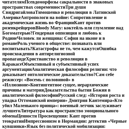
читателям
Псевдоморфозы сакральности в знаковых
пространствах современности
Три души
Свидригайлова
Тимошенко и революция в Латинской
Америке
Антропологи на войне: Сопротивление и
академическая жизнь во Франции
Кант против
розенкрейцеров
Bloody Mary: коктейль или глумление над
Богоматерью?
Гендерная оппозиция и любовь к
Родине
Человек ли женщина: София на иконе и в
романе
Роль ученого в обществе: познавать или
воспитывать?
Катастрофы не то, чем кажутся
Ошибка
происхождения в антирелигиозной
пропаганде
Христианство и революция в
Каракасе
Объективный и субъективный успех
аргументации
Аналитическая философия религии: что
доказывает онтологическое доказательство?
Сам себе
режиссер: «Восемь с половиной» в
«Иллюзионе»
Контингентное сущее, иерархические
причины и материя
Доказательства бытия Божия в
аналитической философии
Русский след: «История роста и
упадка Оттоманской империи» Дмитрия Кантемира
«Кто
убил Маленького принца»: военный летчик заслуживает
лучшего
Литература как пространство эмоционального
обмена
Ценности Просвещения: Кант против
теократии
Импрессионизм в Нормандии: детектив «Черные
кувшинки»
Язык без политической мобилизации: