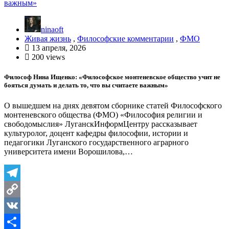
ninaoft
Живая жизнь
,
Философские комментарии
,
ФМО
13 апреля, 2026
200 views
Философ Нина Ищенко: «Философское монтеневское общество учит не
бояться думать и делать то, что вы считаете важным»
О вышедшем на днях девятом сборнике статей Философского
монтеневского общества (ФМО) «Философия религии и
свободомыслия» ЛуганскИнформЦентру рассказывает
культуролог, доцент кафедры философии, истории и
педагогики Луганского государственного аграрного
университета имени Ворошилова,…
Telegram
Copy
Link
VK