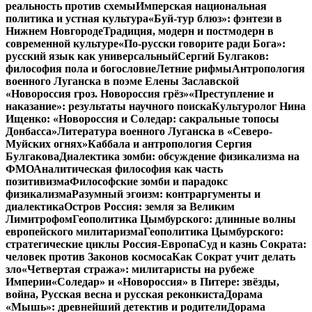
реальность против схемы
Имперская национальная
политика и устная культура
«Буй-тур блюз»: фэнтези в
Нижнем Новгороде
Традиция, модерн и постмодерн в
современной культуре
«По-русски говорите ради Бога»:
русский язык как универсальный
Сергий Булгаков:
философия пола и богословие
Летние рифмы
Антропология
военного Луганска в поэме Елены Заславской
«Новороссия гроз. Новороссия грёз»
«Преступление и
наказание»: результаты научного поиска
Культуролог Нина
Ищенко: «Новороссия и Соледар: сакральные топосы
Донбасса»
Литература военного Луганска в «Северо-
Муйских огнях»
Каббала и антропология Сергия
Булгакова
Диалектика зомби: обсуждение физикализма на
ФМО
Аналитическая философия как часть
позитивизма
Философские зомби и парадокс
физикализма
Разумный эгоизм: контраргументы и
диалектика
Остров Россия: земля за Великим
Лимитрофом
Геополитика Цымбурского: длинные волны
европейского милитаризма
Геополитика Цымбурского:
стратегические циклы Россия-Европа
Суд и казнь Сократа:
человек против Законов космоса
Как Сократ учит делать
зло
«Четвертая стража»: милитаристы на рубеже
Империи
«Соледар» и «Новороссия» в Питере: звёзды,
война, Русская весна и русская реконкиста
Дорама
«Мышь»: древнейший детектив и родители
Дорама