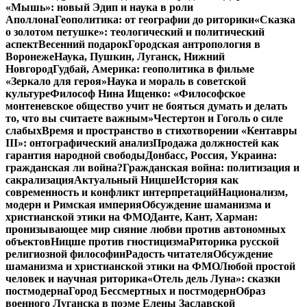
«Мышь»: новый Эдип и наука в роли
Аполлона
Геополитика: от географии до риторики
«Сказка
о золотом петушке»: теологический и политический
аспект
Весенний подарок
Городская антропология в
Воронеже
Наука, Пушкин, Луганск, Нижний
Новгород
Гудбай, Америка: геополитика в фильме
«Зеркало для героя»
Наука и мораль в советской
культуре
Философ Нина Ищенко: «Философское
монтеневское общество учит не бояться думать и делать
то, что вы считаете важным»
Честертон и Гоголь о силе
слабых
Время и пространство в стихотворении «Кентавры
III»: онтографический анализ
Продажа должностей как
гарантия народной свободы
Донбасс, Россия, Украина:
гражданская ли война?
Гражданская война: политизация и
сакрализация
Актуальный Ницше
История как
современность и конфликт интерпретаций
Национализм,
модерн и Римская империя
Обсуждение шаманизма и
христианской этики на ФМО
Данте, Кант, Харман:
пронизывающее мир сияние любви против автономных
объектов
Ницше против гностицизма
Риторика русской
религиозной философии
Радость читателя
Обсуждение
шаманизма и христианской этики на ФМО
Любой простой
человек и научная риторика
«Отель дель Луна»: сказки
постмодерна
Город Бессмертных и постмодерн
Образ
военного Луганска в поэме Елены Заславской