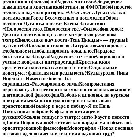
религиозной философии
Радость читателя
Обсуждение
шаманизма и христианской этики на ФМО
Любой простой
человек и научная риторика
«Отель дель Луна»: сказки
постмодерна
Город Бессмертных и постмодерн
Образ
военного Луганска в поэме Елены Заславской
«Новороссия гроз. Новороссия грёз»
Философия эроса:
Диотима-воительница в литературе и современном
театре
Диалектика научности
«Тень Цикады» — трудный
путь к себе
Плоская онтология Латура: локализировать
глобальное и глобализировать локальное
Парадокс
богатства на Западе
«Разделение» и чтение
Социологи и
ученые: конфликт интерпретаций
Христианская
эротическая мистика в жизни и в кино
Социальный
конструкт: фантазия или реальность?
Культуролог Нина
Ищенко: «Ничего не бойся. Ты
справишься»
Разочарования зимы
Компрометация
персонажа у Достоевского: возможности использования в
платоновской философии
Любовь и шпионаж на курском
приграничье
«Записки сумасшедшего капитана»:
нравственный выбор и вера в победу
«Я не Пань
Цзиньлянь»: добрый Кафка для китайцев и
русских
Обезьяна танцует в театре: анти-Фауст в повести
«Дикий Подпоручик»
Эстетическая парадигма в объектно-
ориентированной философии
Монография «Новая военная
поэзия»: идеологический текст или научный труд?