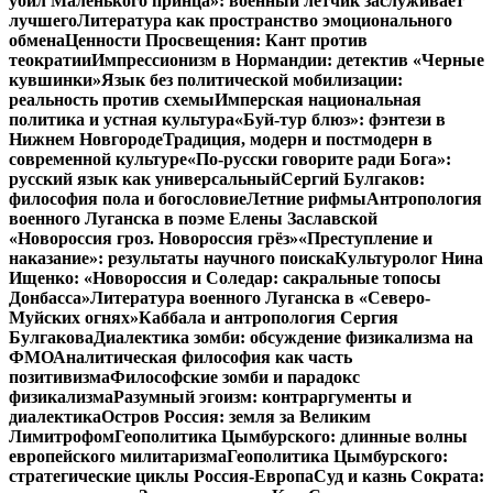
убил Маленького принца»: военный летчик заслуживает
лучшего
Литература как пространство эмоционального
обмена
Ценности Просвещения: Кант против
теократии
Импрессионизм в Нормандии: детектив «Черные
кувшинки»
Язык без политической мобилизации:
реальность против схемы
Имперская национальная
политика и устная культура
«Буй-тур блюз»: фэнтези в
Нижнем Новгороде
Традиция, модерн и постмодерн в
современной культуре
«По-русски говорите ради Бога»:
русский язык как универсальный
Сергий Булгаков:
философия пола и богословие
Летние рифмы
Антропология
военного Луганска в поэме Елены Заславской
«Новороссия гроз. Новороссия грёз»
«Преступление и
наказание»: результаты научного поиска
Культуролог Нина
Ищенко: «Новороссия и Соледар: сакральные топосы
Донбасса»
Литература военного Луганска в «Северо-
Муйских огнях»
Каббала и антропология Сергия
Булгакова
Диалектика зомби: обсуждение физикализма на
ФМО
Аналитическая философия как часть
позитивизма
Философские зомби и парадокс
физикализма
Разумный эгоизм: контраргументы и
диалектика
Остров Россия: земля за Великим
Лимитрофом
Геополитика Цымбурского: длинные волны
европейского милитаризма
Геополитика Цымбурского:
стратегические циклы Россия-Европа
Суд и казнь Сократа: