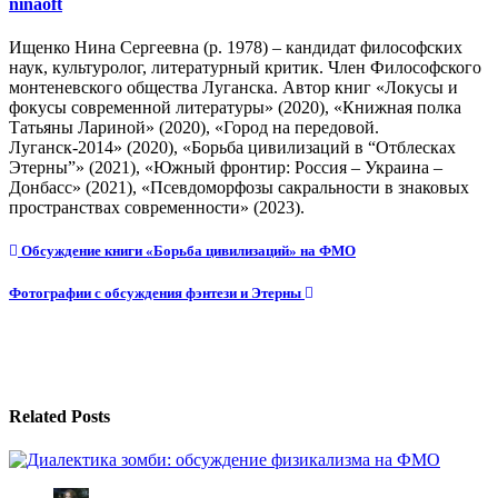
ninaoft
Ищенко Нина Сергеевна (р. 1978) – кандидат философских
наук, культуролог, литературный критик. Член Философского
монтеневского общества Луганска. Автор книг «Локусы и
фокусы современной литературы» (2020), «Книжная полка
Татьяны Лариной» (2020), «Город на передовой.
Луганск-2014» (2020), «Борьба цивилизаций в “Отблесках
Этерны”» (2021), «Южный фронтир: Россия – Украина –
Донбасс» (2021), «Псевдоморфозы сакральности в знаковых
пространствах современности» (2023).
Навигация
Обсуждение книги «Борьба цивилизаций» на ФМО
по
Фотографии с обсуждения фэнтези и Этерны
записям
Related Posts