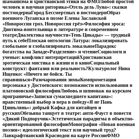
шаманизма и христианской этики на ФМО
Любой простой
человек и научная риторика
«Отель дель Луна»: сказки
постмодерна
Город Бессмертных и постмодерн
Образ
военного Луганска в поэме Елены Заславской
«Новороссия гроз. Новороссия грёз»
Философия эроса:
Диотима-воительница в литературе и современном
театре
Диалектика научности
«Тень Цикады» — трудный
путь к себе
Плоская онтология Латура: локализировать
глобальное и глобализировать локальное
Парадокс
богатства на Западе
«Разделение» и чтение
Социологи и
ученые: конфликт интерпретаций
Христианская
эротическая мистика в жизни и в кино
Социальный
конструкт: фантазия или реальность?
Культуролог Нина
Ищенко: «Ничего не бойся. Ты
справишься»
Разочарования зимы
Компрометация
персонажа у Достоевского: возможности использования в
платоновской философии
Любовь и шпионаж на курском
приграничье
«Записки сумасшедшего капитана»:
нравственный выбор и вера в победу
«Я не Пань
Цзиньлянь»: добрый Кафка для китайцев и
русских
Обезьяна танцует в театре: анти-Фауст в повести
«Дикий Подпоручик»
Эстетическая парадигма в объектно-
ориентированной философии
Монография «Новая военная
поэзия»: идеологический текст или научный труд?
Лавкрафтианский Краснодон на карте России
ФМО