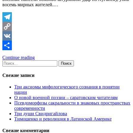
восемь мирных жителей.…
Telegram
Copy
Link
VK
Отправить
Continue reading
Найти:
Свежие записи
Три аксиомы мифологического сознания в понятии
нации
О новой военной поэзии – саратовским читателям
Псевдоморфозы сакральности в знаковых пространствах
современности
Три души Свидригайлова
Тимошенко и революция в Латинской Америке
Свежие комментарии