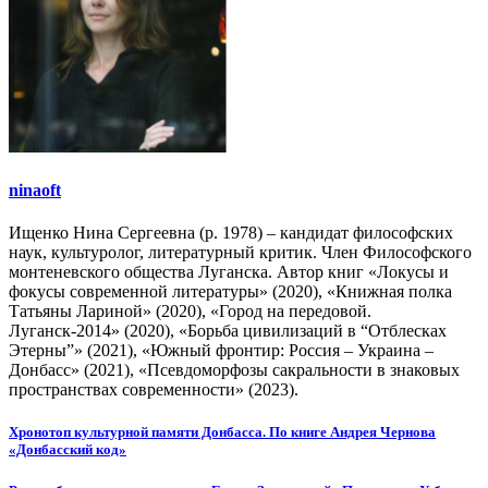
ninaoft
Ищенко Нина Сергеевна (р. 1978) – кандидат философских
наук, культуролог, литературный критик. Член Философского
монтеневского общества Луганска. Автор книг «Локусы и
фокусы современной литературы» (2020), «Книжная полка
Татьяны Лариной» (2020), «Город на передовой.
Луганск-2014» (2020), «Борьба цивилизаций в “Отблесках
Этерны”» (2021), «Южный фронтир: Россия – Украина –
Донбасс» (2021), «Псевдоморфозы сакральности в знаковых
пространствах современности» (2023).
Навигация
Хронотоп культурной памяти Донбасса. По книге Андрея Чернова
«Донбасский код»
по