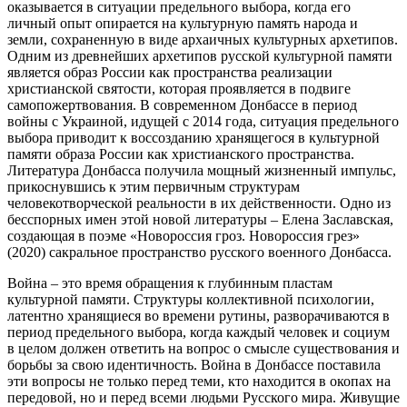
оказывается в ситуации предельного выбора, когда его
личный опыт опирается на культурную память народа и
земли, сохраненную в виде архаичных культурных архетипов.
Одним из древнейших архетипов русской культурной памяти
является образ России как пространства реализации
христианской святости, которая проявляется в подвиге
самопожертвования. В современном Донбассе в период
войны с Украиной, идущей с 2014 года, ситуация предельного
выбора приводит к воссозданию хранящегося в культурной
памяти образа России как христианского пространства.
Литература Донбасса получила мощный жизненный импульс,
прикоснувшись к этим первичным структурам
человекотворческой реальности в их действенности. Одно из
бесспорных имен этой новой литературы – Елена Заславская,
создающая в поэме «Новороссия гроз. Новороссия грез»
(2020) сакральное пространство русского военного Донбасса.
Война – это время обращения к глубинным пластам
культурной памяти. Структуры коллективной психологии,
латентно хранящиеся во времени рутины, разворачиваются в
период предельного выбора, когда каждый человек и социум
в целом должен ответить на вопрос о смысле существования и
борьбы за свою идентичность. Война в Донбассе поставила
эти вопросы не только перед теми, кто находится в окопах на
передовой, но и перед всеми людьми Русского мира. Живущие