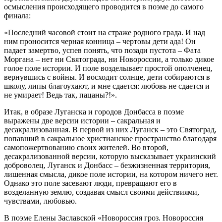
осмысления происходящего проводится в поэме до самого
финала:
«Последний часовой стоит на страже родного града. И над
ним проносится черная конница – чертовы дети ада! Он
падает замертво, успев понять, что позади пустота – Фата
Моргана – нет ни Святограда, ни Новороссии, а только дикое
голое поле истории. И поле возделывает простой ополченец,
вернувшись с войны. И восходит солнце, дети собираются в
школу, липы благоухают, и мне сдается: любовь не сдается и
не умирает! Ведь так, пацаны?!».
Итак, в образе Луганска и городов Донбасса в поэме
выражены две версии истории – сакральная и
десакрализованная. В первой из них Луганск – это Святоград,
попавший в сакральное христианское пространство благодаря
самопожертвованию своих жителей. Во второй,
десакрализованной версии, которую высказывает украинский
доброволец, Луганск и Донбасс – безжизненная территория,
лишенная смысла, дикое поле истории, на котором ничего нет.
Однако это поле засевают люди, превращают его в
возделанную землю, создавая смысл своими действиями,
чувствами, любовью.
В поэме Елены Заславской «Новороссия гроз. Новороссия