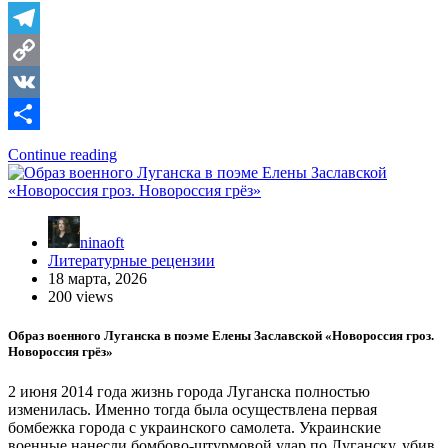
Telegram
Copy
Link
VK
Отправить
Continue reading
ninaoft
Литературные рецензии
18 марта, 2026
200 views
Образ военного Луганска в поэме Елены Заславской «Новороссия гроз.
Новороссия грёз»
2 июня 2014 года жизнь города Луганска полностью
изменилась. Именно тогда была осуществлена первая
бомбежка города с украинского самолета. Украинские
военные нанесли бомбово-штурмовой удар по Луганску, убив