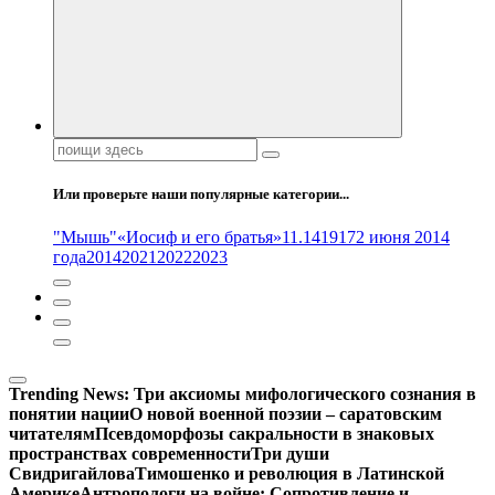
Поиск:
Или проверьте наши популярные категории...
"Мышь"
«Иосиф и его братья»
11.14
1917
2 июня 2014
года
2014
2021
2022
2023
Trending News:
Три аксиомы мифологического сознания в
понятии нации
О новой военной поэзии – саратовским
читателям
Псевдоморфозы сакральности в знаковых
пространствах современности
Три души
Свидригайлова
Тимошенко и революция в Латинской
Америке
Антропологи на войне: Сопротивление и