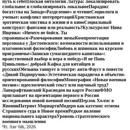
путь к себе
Плоская онтология Латура: локализировать
глобальное и глобализировать локальное
Парадокс
богатства на Западе
«Разделение» и чтение
Социологи и
ученые: конфликт интерпретаций
Христианская
эротическая мистика в жизни и в кино
Социальный
конструкт: фантазия или реальность?
Культуролог Нина
Ищенко: «Ничего не бойся. Ты
справишься»
Разочарования зимы
Компрометация
персонажа у Достоевского: возможности использования в
платоновской философии
Любовь и шпионаж на курском
приграничье
«Записки сумасшедшего капитана»:
нравственный выбор и вера в победу
«Я не Пань
Цзиньлянь»: добрый Кафка для китайцев и
русских
Обезьяна танцует в театре: анти-Фауст в повести
«Дикий Подпоручик»
Эстетическая парадигма в объектно-
ориентированной философии
Монография «Новая военная
поэзия»: идеологический текст или научный труд?
Лавкрафтианский Краснодон на карте России
ФМО
приглашает на презентацию первого в России
исследования новой военной поэзии
Шерлок Холмс в
Японии
Патриот Мориарти
Модерн как катехон: отмена
Страшного суда в Новое время
Редкое явление
национального характера
Уровень стратегического
военного мышления
Чт. Авг 6th, 2026