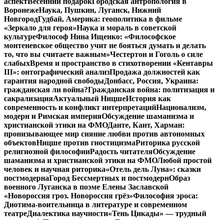
аспект
Весенний подарок
Городская антропология в
Воронеже
Наука, Пушкин, Луганск, Нижний
Новгород
Гудбай, Америка: геополитика в фильме
«Зеркало для героя»
Наука и мораль в советской
культуре
Философ Нина Ищенко: «Философское
монтеневское общество учит не бояться думать и делать
то, что вы считаете важным»
Честертон и Гоголь о силе
слабых
Время и пространство в стихотворении «Кентавры
III»: онтографический анализ
Продажа должностей как
гарантия народной свободы
Донбасс, Россия, Украина:
гражданская ли война?
Гражданская война: политизация и
сакрализация
Актуальный Ницше
История как
современность и конфликт интерпретаций
Национализм,
модерн и Римская империя
Обсуждение шаманизма и
христианской этики на ФМО
Данте, Кант, Харман:
пронизывающее мир сияние любви против автономных
объектов
Ницше против гностицизма
Риторика русской
религиозной философии
Радость читателя
Обсуждение
шаманизма и христианской этики на ФМО
Любой простой
человек и научная риторика
«Отель дель Луна»: сказки
постмодерна
Город Бессмертных и постмодерн
Образ
военного Луганска в поэме Елены Заславской
«Новороссия гроз. Новороссия грёз»
Философия эроса:
Диотима-воительница в литературе и современном
театре
Диалектика научности
«Тень Цикады» — трудный