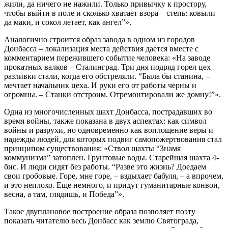
жили, да ничего не нажили. Только привычку к простору,
чтобы выйти в поле и сколько хватает взора – степь: ковыли
да маки, и сокол летает, как ангел”».
Аналогично строится образ завода в одном из городов
Донбасса – локализация места действия дается вместе с
комментарием пережившего событие человека: «На заводе
прокатных валков – Сталинград. Три дня подряд горел цех
разливки стали, когда его обстреляли. “Была бы станина, –
мечтает начальник цеха. И руки его от работы черны и
огромны. – Станки отстроим. Отремонтировали же домну!”».
Одна из многочисленных шахт Донбасса, пострадавших во
время войны, также показана в двух аспектах: как символ
войны и разрухи, но одновременно как воплощение веры и
надежды людей, для которых подвиг самопожертвования стал
принципом существования: «Ствол шахты “Знамя
коммунизма” затоплен. Грунтовые воды. Старейшая шахта 4-
бис. И люди сидят без работы. “Разве это жизнь? Доедаем
свои гробовые. Горе, мне горе, – вздыхает бабуля, – а впрочем,
и это неплохо. Еще немного, и придут гуманитарные конвои,
весна, а там, глядишь, и Победа”».
Такое двуплановое построение образа позволяет поэту
показать читателю весь Донбасс как землю Святограда,