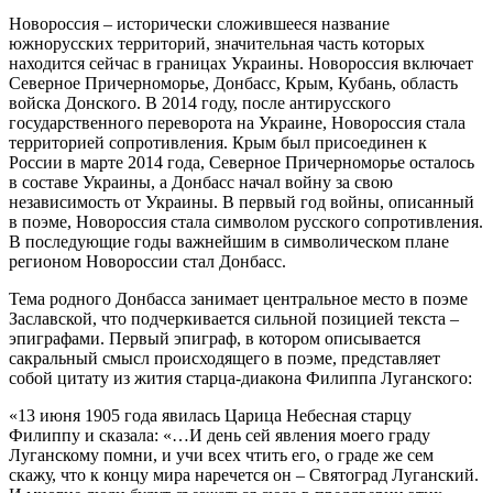
Новороссия – исторически сложившееся название
южнорусских территорий, значительная часть которых
находится сейчас в границах Украины. Новороссия включает
Северное Причерноморье, Донбасс, Крым, Кубань, область
войска Донского. В 2014 году, после антирусского
государственного переворота на Украине, Новороссия стала
территорией сопротивления. Крым был присоединен к
России в марте 2014 года, Северное Причерноморье осталось
в составе Украины, а Донбасс начал войну за свою
независимость от Украины. В первый год войны, описанный
в поэме, Новороссия стала символом русского сопротивления.
В последующие годы важнейшим в символическом плане
регионом Новороссии стал Донбасс.
Тема родного Донбасса занимает центральное место в поэме
Заславской, что подчеркивается сильной позицией текста –
эпиграфами. Первый эпиграф, в котором описывается
сакральный смысл происходящего в поэме, представляет
собой цитату из жития старца-диакона Филиппа Луганского:
«13 июня 1905 года явилась Царица Небесная старцу
Филиппу и сказала: «…И день сей явления моего граду
Луганскому помни, и учи всех чтить его, о граде же сем
скажу, что к концу мира наречется он – Святоград Луганский.