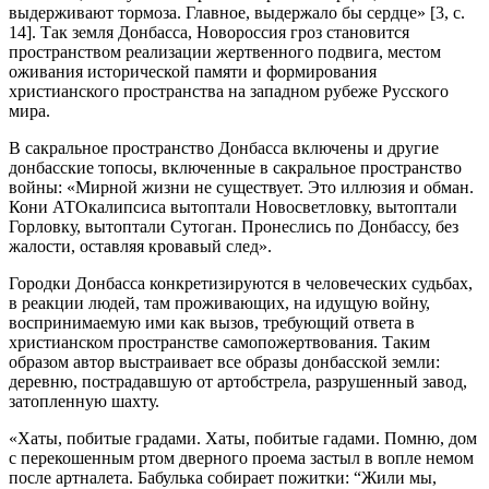
выдерживают тормоза. Главное, выдержало бы сердце» [3, с.
14]. Так земля Донбасса, Новороссия гроз становится
пространством реализации жертвенного подвига, местом
оживания исторической памяти и формирования
христианского пространства на западном рубеже Русского
мира.
В сакральное пространство Донбасса включены и другие
донбасские топосы, включенные в сакральное пространство
войны: «Мирной жизни не существует. Это иллюзия и обман.
Кони АТОкалипсиса вытоптали Новосветловку, вытоптали
Горловку, вытоптали Сутоган. Пронеслись по Донбассу, без
жалости, оставляя кровавый след».
Городки Донбасса конкретизируются в человеческих судьбах,
в реакции людей, там проживающих, на идущую войну,
воспринимаемую ими как вызов, требующий ответа в
христианском пространстве самопожертвования. Таким
образом автор выстраивает все образы донбасской земли:
деревню, пострадавшую от артобстрела, разрушенный завод,
затопленную шахту.
«Хаты, побитые градами. Хаты, побитые гадами. Помню, дом
с перекошенным ртом дверного проема застыл в вопле немом
после артналета. Бабулька собирает пожитки: “Жили мы,