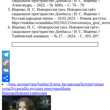
сакральное пространство Донбасса / Н. С. Ищенко //
Александръ. – 2022. – № 3(66). – С. 76 – 79.
Ищенко, Н. С. Новороссия гроз. Новороссия грёз:
сакральное пространство Донбасса / Н. С. Ищенко //
Русская народная линия. – 16.02.2023. – Режим доступа:
https://ruskline.ru/analitika/2023/02/15/novorossiya_groz_novo
Ищенко, Н. С. «Новороссия гроз. Новороссия грёз»:
сакральное пространство Донбасса / Н. С. Ищенко //
Тамбовский альманах. – № 27. – 2024. – С. 203–207.
Telegram
Copy
Link
VK
День литературы
Донбасс
Елена Заславская
Литературные
Отправить
соты
Луганск
На русских просторах
Нина
Ищенко
Новороссия
поэзия