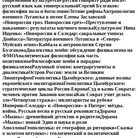
современной культуре
«По-русски говорите ради Бога»:
русский язык как универсальный
Сергий Булгаков:
философия пола и богословие
Летние рифмы
Антропология
военного Луганска в поэме Елены Заславской
«Новороссия гроз. Новороссия грёз»
«Преступление и
наказание»: результаты научного поиска
Культуролог Нина
Ищенко: «Новороссия и Соледар: сакральные топосы
Донбасса»
Литература военного Луганска в «Северо-
Муйских огнях»
Каббала и антропология Сергия
Булгакова
Диалектика зомби: обсуждение физикализма на
ФМО
Аналитическая философия как часть
позитивизма
Философские зомби и парадокс
физикализма
Разумный эгоизм: контраргументы и
диалектика
Остров Россия: земля за Великим
Лимитрофом
Геополитика Цымбурского: длинные волны
европейского милитаризма
Геополитика Цымбурского:
стратегические циклы Россия-Европа
Суд и казнь Сократа:
человек против Законов космоса
Как Сократ учит делать
зло
«Четвертая стража»: милитаристы на рубеже
Империи
«Соледар» и «Новороссия» в Питере: звёзды,
война, Русская весна и русская реконкиста
Дорама
«Мышь»: древнейший детектив и родители
Дорама
«Мышь»: новый Эдип и наука в роли
Аполлона
Геополитика: от географии до риторики
«Сказка
о золотом петушке»: теологический и политический