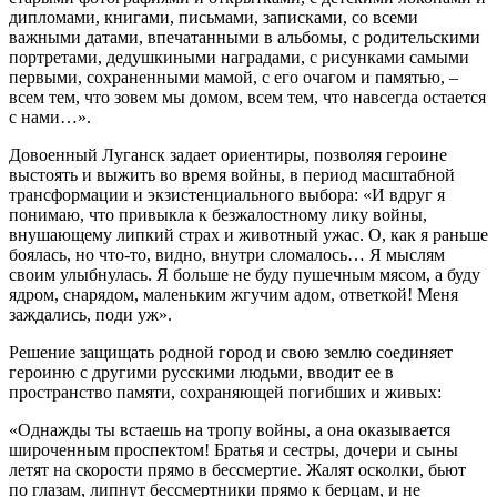
дипломами, книгами, письмами, записками, со всеми
важными датами, впечатанными в альбомы, с родительскими
портретами, дедушкиными наградами, с рисунками самыми
первыми, сохраненными мамой, с его очагом и памятью, –
всем тем, что зовем мы домом, всем тем, что навсегда остается
с нами…».
Довоенный Луганск задает ориентиры, позволяя героине
выстоять и выжить во время войны, в период масштабной
трансформации и экзистенциального выбора: «И вдруг я
понимаю, что привыкла к безжалостному лику войны,
внушающему липкий страх и животный ужас. О, как я раньше
боялась, но что-то, видно, внутри сломалось… Я мыслям
своим улыбнулась. Я больше не буду пушечным мясом, а буду
ядром, снарядом, маленьким жгучим адом, ответкой! Меня
заждались, поди уж».
Решение защищать родной город и свою землю соединяет
героиню с другими русскими людьми, вводит ее в
пространство памяти, сохраняющей погибших и живых:
«Однажды ты встаешь на тропу войны, а она оказывается
широченным проспектом! Братья и сестры, дочери и сыны
летят на скорости прямо в бессмертие. Жалят осколки, бьют
по глазам, липнут бессмертники прямо к берцам, и не