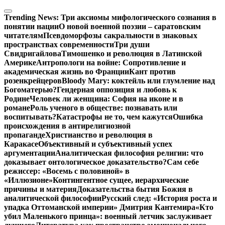
Перейти
к
Trending News:
Три аксиомы мифологического сознания в
содержимому
понятии нации
О новой военной поэзии – саратовским
читателям
Псевдоморфозы сакральности в знаковых
пространствах современности
Три души
Свидригайлова
Тимошенко и революция в Латинской
Америке
Антропологи на войне: Сопротивление и
академическая жизнь во Франции
Кант против
розенкрейцеров
Bloody Mary: коктейль или глумление над
Богоматерью?
Гендерная оппозиция и любовь к
Родине
Человек ли женщина: София на иконе и в
романе
Роль ученого в обществе: познавать или
воспитывать?
Катастрофы не то, чем кажутся
Ошибка
происхождения в антирелигиозной
пропаганде
Христианство и революция в
Каракасе
Объективный и субъективный успех
аргументации
Аналитическая философия религии: что
доказывает онтологическое доказательство?
Сам себе
режиссер: «Восемь с половиной» в
«Иллюзионе»
Контингентное сущее, иерархические
причины и материя
Доказательства бытия Божия в
аналитической философии
Русский след: «История роста и
упадка Оттоманской империи» Дмитрия Кантемира
«Кто
убил Маленького принца»: военный летчик заслуживает