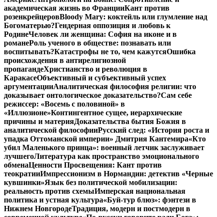
академическая жизнь во Франции
Кант против
розенкрейцеров
Bloody Mary: коктейль или глумление над
Богоматерью?
Гендерная оппозиция и любовь к
Родине
Человек ли женщина: София на иконе и в
романе
Роль ученого в обществе: познавать или
воспитывать?
Катастрофы не то, чем кажутся
Ошибка
происхождения в антирелигиозной
пропаганде
Христианство и революция в
Каракасе
Объективный и субъективный успех
аргументации
Аналитическая философия религии: что
доказывает онтологическое доказательство?
Сам себе
режиссер: «Восемь с половиной» в
«Иллюзионе»
Контингентное сущее, иерархические
причины и материя
Доказательства бытия Божия в
аналитической философии
Русский след: «История роста и
упадка Оттоманской империи» Дмитрия Кантемира
«Кто
убил Маленького принца»: военный летчик заслуживает
лучшего
Литература как пространство эмоционального
обмена
Ценности Просвещения: Кант против
теократии
Импрессионизм в Нормандии: детектив «Черные
кувшинки»
Язык без политической мобилизации:
реальность против схемы
Имперская национальная
политика и устная культура
«Буй-тур блюз»: фэнтези в
Нижнем Новгороде
Традиция, модерн и постмодерн в