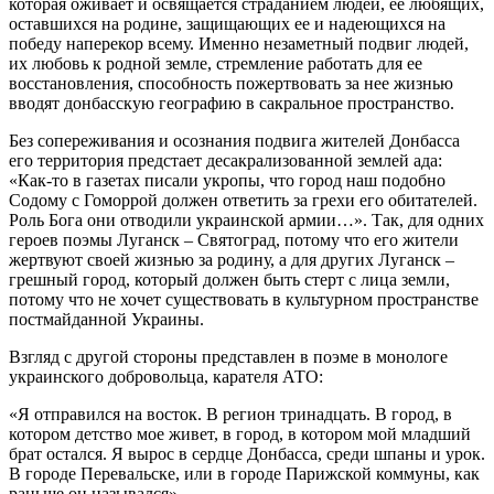
которая оживает и освящается страданием людей, ее любящих,
оставшихся на родине, защищающих ее и надеющихся на
победу наперекор всему. Именно незаметный подвиг людей,
их любовь к родной земле, стремление работать для ее
восстановления, способность пожертвовать за нее жизнью
вводят донбасскую географию в сакральное пространство.
Без сопереживания и осознания подвига жителей Донбасса
его территория предстает десакрализованной землей ада:
«Как-то в газетах писали укропы, что город наш подобно
Содому с Гоморрой должен ответить за грехи его обитателей.
Роль Бога они отводили украинской армии…». Так, для одних
героев поэмы Луганск – Святоград, потому что его жители
жертвуют своей жизнью за родину, а для других Луганск –
грешный город, который должен быть стерт с лица земли,
потому что не хочет существовать в культурном пространстве
постмайданной Украины.
Взгляд с другой стороны представлен в поэме в монологе
украинского добровольца, карателя АТО:
«Я отправился на восток. В регион тринадцать. В город, в
котором детство мое живет, в город, в котором мой младший
брат остался. Я вырос в сердце Донбасса, среди шпаны и урок.
В городе Перевальске, или в городе Парижской коммуны, как
раньше он назывался».