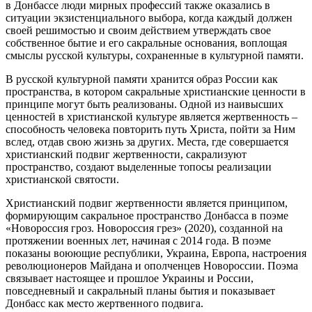
в Донбассе люди мирных профессий также оказались в
ситуации экзистенциального выбора, когда каждый должен
своей решимостью и своим действием утверждать свое
собственное бытие и его сакральные основания, воплощая
смыслы русской культуры, сохраненные в культурной памяти.
В русской культурной памяти хранится образ России как
пространства, в котором сакральные христианские ценности в
принципе могут быть реализованы. Одной из наивысших
ценностей в христианской культуре является жертвенность –
способность человека повторить путь Христа, пойти за Ним
вслед, отдав свою жизнь за других. Места, где совершается
христианский подвиг жертвенности, сакрализуют
пространство, создают выделенные топосы реализации
христианской святости.
Христианский подвиг жертвенности является принципом,
формирующим сакральное пространство Донбасса в поэме
«Новороссия гроз. Новороссия грез» (2020), созданной на
протяжении военных лет, начиная с 2014 года. В поэме
показаны воюющие республики, Украина, Европа, настроения
революционеров Майдана и ополченцев Новороссии. Поэма
связывает настоящее и прошлое Украины и России,
повседневный и сакральный планы бытия и показывает
Донбасс как место жертвенного подвига.