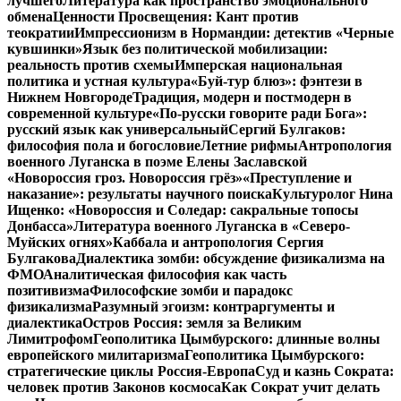
лучшего
Литература как пространство эмоционального
обмена
Ценности Просвещения: Кант против
теократии
Импрессионизм в Нормандии: детектив «Черные
кувшинки»
Язык без политической мобилизации:
реальность против схемы
Имперская национальная
политика и устная культура
«Буй-тур блюз»: фэнтези в
Нижнем Новгороде
Традиция, модерн и постмодерн в
современной культуре
«По-русски говорите ради Бога»:
русский язык как универсальный
Сергий Булгаков:
философия пола и богословие
Летние рифмы
Антропология
военного Луганска в поэме Елены Заславской
«Новороссия гроз. Новороссия грёз»
«Преступление и
наказание»: результаты научного поиска
Культуролог Нина
Ищенко: «Новороссия и Соледар: сакральные топосы
Донбасса»
Литература военного Луганска в «Северо-
Муйских огнях»
Каббала и антропология Сергия
Булгакова
Диалектика зомби: обсуждение физикализма на
ФМО
Аналитическая философия как часть
позитивизма
Философские зомби и парадокс
физикализма
Разумный эгоизм: контраргументы и
диалектика
Остров Россия: земля за Великим
Лимитрофом
Геополитика Цымбурского: длинные волны
европейского милитаризма
Геополитика Цымбурского:
стратегические циклы Россия-Европа
Суд и казнь Сократа:
человек против Законов космоса
Как Сократ учит делать