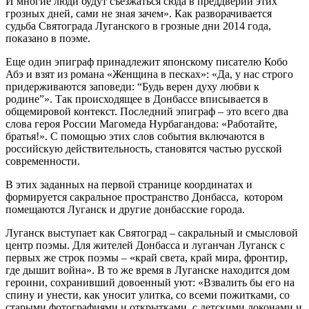
И многие люди будут съезжаться сюда в преддверии этих
грозных дней, сами не зная зачем». Как разворачивается
судьба Святограда Луганского в грозные дни 2014 года,
показано в поэме.
Еще один эпиграф принадлежит японскому писателю Кобо
Абэ и взят из романа «Женщина в песках»: «Да, у нас строго
придерживаются заповеди: “Будь верен духу любви к
родине”». Так происходящее в Донбассе вписывается в
общемировой контекст. Последний эпиграф – это всего два
слова героя России Магомеда Нурбагандова: «Работайте,
братья!». С помощью этих слов события включаются в
российскую действительность, становятся частью русской
современности.
В этих заданных на первой странице координатах и
формируется сакральное пространство Донбасса, котором
помещаются Луганск и другие донбасские города.
Луганск выступает как Святоград – сакральный и смысловой
центр поэмы. Для жителей Донбасса и луганчан Луганск с
первых же строк поэмы – «край света, край мира, фронтир,
где дышит война». В то же время в Луганске находится дом
героини, сохранивший довоенный уют: «Взвалить бы его на
спину и унести, как уносит улитка, со всеми пожитками, со
старыми фотографиями и открытками, с детскими локонами и