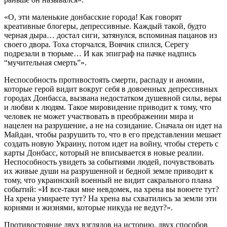
«О, эти маленькие донбасские города! Как говорят
креативные блогеры, депрессивные. Каждый такой, будто
черная дыра… достал сиги, затянулся, вспоминая пацанов из
своего двора. Тоха сторчался, Вовчик спился, Серегу
подрезали в тюрьме… И как эпиграф на пачке надпись
“мучительная смерть”».
Неспособность противостоять смерти, распаду и аномии,
которые герой видит вокруг себя в довоенных депрессивных
городах Донбасса, вызвана недостатком душевной силы, веры
и любви к людям. Такое мировидение приводит к тому, что
человек не может участвовать в преображении мира и
нацелен на разрушение, а не на созидание. Сначала он идет на
Майдан, чтобы разрушить то, что в его представлении мешает
создать новую Украину, потом идет на войну, чтобы стереть с
карты Донбасс, который не вписывается в новые реалии.
Неспособность увидеть за событиями людей, почувствовать
их живые души на разрушенной и бедной земле приводит к
тому, что украинский военный не видит сакрального плана
событий: «И все-таки мне невдомек, на хрена вы воюете тут?
На хрена умираете тут? На хрена вы схватились за земли эти
корнями и жизнями, которые никуда не ведут?».
Противостояние двух взглядов на историю, двух способов