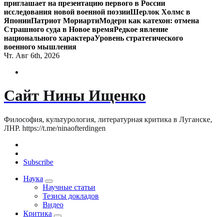
приглашает на презентацию первого в России
исследования новой военной поэзии
Шерлок Холмс в
Японии
Патриот Мориарти
Модерн как катехон: отмена
Страшного суда в Новое время
Редкое явление
национального характера
Уровень стратегического
военного мышления
Чт. Авг 6th, 2026
Сайт Нины Ищенко
Философия, культурология, литературная критика в Луганске,
ЛНР. https://t.me/ninaofterdingen
Subscribe
Наука
Научные статьи
Тезисы докладов
Видео
Критика