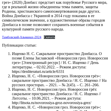
грез» (2020) Донбасс предстает как порубежье Русского мира,
где в реальной жизни объединены темы памяти, защиты
Родины, христианского самопожертвования ради других.
Война Донбасса с Украиной в 2014 году показана в ее
символическом значении, а художественные образы городов
Донбасса в поэме позволяют сохранить военные события в
культурной памяти русского народа.
Тамбовский-Альманах-2024
Скачать
Публикации статьи:
Ищенко Н. С. Сакральное пространство Донбасса. О
поэме Елены Заславской «Новороссия гроз. Новороссия
грез» [Электронный ресурс] / Н. С. Ищенко // День
литературы. – 02.02.2022. – Режим доступа:
https://denliteraturi.ru/article/6331
Ищенко, Н. С. «Новороссия гроз. Новороссия грёз»:
сакральное пространство Донбасса / Н. С. Ищенко // На
русских просторах. – 2021. – № 2(45). – С. 261–266.
Ищенко, Н. С. Новороссия гроз. Новороссия грёз:
сакральное пространство Донбасса / Н. С. Ищенко //
Литсоты. – 10.06.2021. – Режим доступа:
http://litsota.ru/novorossiya-groz-novorossiya-grez/
Ищенко, Н. С. «Новороссия гроз. Новороссия грёз»: