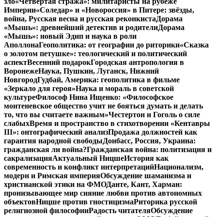
зло
«Четвертая стража»: милитаристы на рубеже
Империи
«Соледар» и «Новороссия» в Питере: звёзды,
война, Русская весна и русская реконкиста
Дорама
«Мышь»: древнейший детектив и родители
Дорама
«Мышь»: новый Эдип и наука в роли
Аполлона
Геополитика: от географии до риторики
«Сказка
о золотом петушке»: теологический и политический
аспект
Весенний подарок
Городская антропология в
Воронеже
Наука, Пушкин, Луганск, Нижний
Новгород
Гудбай, Америка: геополитика в фильме
«Зеркало для героя»
Наука и мораль в советской
культуре
Философ Нина Ищенко: «Философское
монтеневское общество учит не бояться думать и делать
то, что вы считаете важным»
Честертон и Гоголь о силе
слабых
Время и пространство в стихотворении «Кентавры
III»: онтографический анализ
Продажа должностей как
гарантия народной свободы
Донбасс, Россия, Украина:
гражданская ли война?
Гражданская война: политизация и
сакрализация
Актуальный Ницше
История как
современность и конфликт интерпретаций
Национализм,
модерн и Римская империя
Обсуждение шаманизма и
христианской этики на ФМО
Данте, Кант, Харман:
пронизывающее мир сияние любви против автономных
объектов
Ницше против гностицизма
Риторика русской
религиозной философии
Радость читателя
Обсуждение