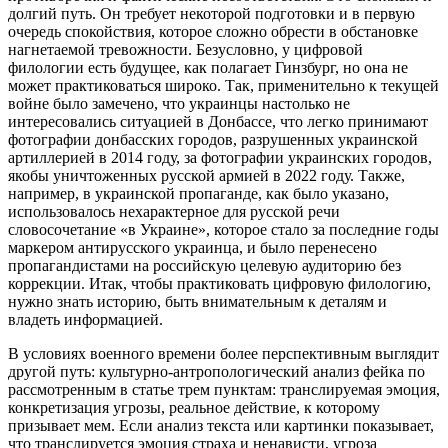
долгий путь. Он требует некоторой подготовки и в первую
очередь спокойствия, которое сложно обрести в обстановке
нагнетаемой тревожности. Безусловно, у цифровой
филологии есть будущее, как полагает Гинзбург, но она не
может практиковаться широко. Так, применительно к текущей
войне было замечено, что украинцы настолько не
интересовались ситуацией в Донбассе, что легко принимают
фотографии донбасских городов, разрушенных украинской
артиллерией в 2014 году, за фотографии украинских городов,
якобы уничтоженных русской армией в 2022 году. Также,
например, в украинской пропаганде, как было указано,
использовалось нехарактерное для русской речи
словосочетание «в Украине», которое стало за последние годы
маркером антирусского украинца, и было перенесено
пропагандистами на российскую целевую аудиторию без
коррекции. Итак, чтобы практиковать цифровую филологию,
нужно знать историю, быть внимательным к деталям и
владеть информацией.
В условиях военного времени более перспективным выглядит
другой путь: культурно-антропологический анализ фейка по
рассмотренным в статье трем пунктам: транслируемая эмоция,
конкретизация угрозы, реальное действие, к которому
призывает мем. Если анализ текста или картинки показывает,
что транслируется эмоция страха и ненависти, угроза