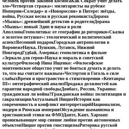
человек против Законов космоса
Как Сократ учит делать
зло
«Четвертая стража»: милитаристы на рубеже
Империи
«Соледар» и «Новороссия» в Питере: звёзды,
война, Русская весна и русская реконкиста
Дорама
«Мышь»: древнейший детектив и родители
Дорама
«Мышь»: новый Эдип и наука в роли
Аполлона
Геополитика: от географии до риторики
«Сказка
о золотом петушке»: теологический и политический
аспект
Весенний подарок
Городская антропология в
Воронеже
Наука, Пушкин, Луганск, Нижний
Новгород
Гудбай, Америка: геополитика в фильме
«Зеркало для героя»
Наука и мораль в советской
культуре
Философ Нина Ищенко: «Философское
монтеневское общество учит не бояться думать и делать
то, что вы считаете важным»
Честертон и Гоголь о силе
слабых
Время и пространство в стихотворении «Кентавры
III»: онтографический анализ
Продажа должностей как
гарантия народной свободы
Донбасс, Россия, Украина:
гражданская ли война?
Гражданская война: политизация и
сакрализация
Актуальный Ницше
История как
современность и конфликт интерпретаций
Национализм,
модерн и Римская империя
Обсуждение шаманизма и
христианской этики на ФМО
Данте, Кант, Харман:
пронизывающее мир сияние любви против автономных
объектов
Ницше против гностицизма
Риторика русской