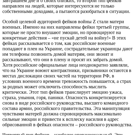
завтрашнем дне и о своих близких, то второй тип фейков
направлен на людей, которые интересуются не только
собственными доходами, а пытаются разобраться в ситуации.
Особой целевой аудиторией фейков войны Z стали матери
военных. Именно на них направлены фейки третьей группы,
которые не просто внушают эмоции, но провоцируют на
конкретные действия – «не пускай детей на войну!» В этих
фейках рассказывается о том, как российские военные
попадают в плен на Украине, сострадательные украинцы дают
им телефоны позвонить домой матерям, они звонят и
рассказывают, что они в плену и просят их забрать домой.
Хотя российские официальные лица неоднократно заявляли,
что на Украине воюют контрактники, призывники остаются в
местах дислокации своих частей на территории РФ, в
условиях военного времени тревожность повышается, а страх
за родных может отключить способность мыслить
критически. Этот тип фейков транслирует эмоцию ужаса,
страха, уныния, горя, паники. Опасность конкретизируется
снова в виде российского руководства, высшего командного
состава армии, российского правительства. Эта манипуляция
чувствами матерей должна спровоцировать максимально
сильные эмоции и привести к всплеску насилия в адрес
обрисованной в фейках опасности – российского руководства.
Четвертый тип фейков – наиболее операциональный. Эти