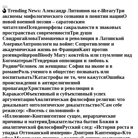
Перейти
к
Trending News:
Александр Литвинов на e-library
Три
содержимому
аксиомы мифологического сознания в понятии нации
О
новой военной поэзии – саратовским
читателям
Псевдоморфозы сакральности в знаковых
пространствах современности
Три души
Свидригайлова
Тимошенко и революция в Латинской
Америке
Антропологи на войне: Сопротивление и
академическая жизнь во Франции
Кант против
розенкрейцеров
Bloody Mary: коктейль или глумление над
Богоматерью?
Гендерная оппозиция и любовь к
Родине
Человек ли женщина: София на иконе и в
романе
Роль ученого в обществе: познавать или
воспитывать?
Катастрофы не то, чем кажутся
Ошибка
происхождения в антирелигиозной
пропаганде
Христианство и революция в
Каракасе
Объективный и субъективный успех
аргументации
Аналитическая философия религии: что
доказывает онтологическое доказательство?
Сам себе
режиссер: «Восемь с половиной» в
«Иллюзионе»
Контингентное сущее, иерархические
причины и материя
Доказательства бытия Божия в
аналитической философии
Русский след: «История роста и
упадка Оттоманской империи» Дмитрия Кантемира
«Кто