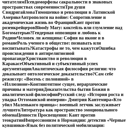
читателям
Псевдоморфозы сакральности в знаковых
пространствах современности
Три души
Свидригайлова
Тимошенко и революция в Латинской
Америке
Антропологи на войне: Сопротивление и
академическая жизнь во Франции
Кант против
розенкрейцеров
Bloody Mary: коктейль или глумление над
Богоматерью?
Гендерная оппозиция и любовь к
Родине
Человек ли женщина: София на иконе и в
романе
Роль ученого в обществе: познавать или
воспитывать?
Катастрофы не то, чем кажутся
Ошибка
происхождения в антирелигиозной
пропаганде
Христианство и революция в
Каракасе
Объективный и субъективный успех
аргументации
Аналитическая философия религии: что
доказывает онтологическое доказательство?
Сам себе
режиссер: «Восемь с половиной» в
«Иллюзионе»
Контингентное сущее, иерархические
причины и материя
Доказательства бытия Божия в
аналитической философии
Русский след: «История роста и
упадка Оттоманской империи» Дмитрия Кантемира
«Кто
убил Маленького принца»: военный летчик заслуживает
лучшего
Литература как пространство эмоционального
обмена
Ценности Просвещения: Кант против
теократии
Импрессионизм в Нормандии: детектив «Черные
кувшинки»
Язык без политической мобилизации: