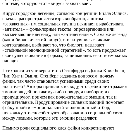
системе, которую этот «вирус» захватывает.
Вирус городской легенды, согласно концепции Билла Эллиса,
сначала распространяется взрывообразно, а потом
«зараженная» им социальная группа начинает вырабатывать
«антитела» – фольклорные тексты, опровергающие или
высмеивающие легенду, или «антилегенды». Сама же легенда
(как и биологический вирус), столкнувшись с такими
контратаками, выбирает то, что биологи называют
«стабильной эволюционной стратегией», то есть продолжает
свое существование в формах, защищающих ее от возможных
нападок.
Психологи из университетов Стэнфорда и Дьюка Крис Белл,
Чип Хит и Эмили Стенберг задались вопросом: почему
фейки, так часто становятся успешными среди своих
носителей? Авторы пришли к выводу, что фейки не отражают
эмоции людей по какому-либо поводу, а наоборот, их
продуцируют, причем как положительные эмоции, так и
отрицательные. Продуцирование сильных эмоций помогает
фейку пройти эмоциональный эволюционный отбор,
поскольку это способствуют образованию социальной связи
между людьми, которые эти эмоции разделяют.
Помимо роли социального клея фейки конкретизируют