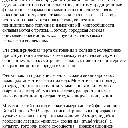
ждет опасности изнутри коллектива, поэтому традиционные
фольклорные формы описывают столкновение человека с
опасностью от чужого, стоящего вне коллектива. В городе
постоянно появляются новые люди, коллектив
принципиально текучий и изменчивый, микрообщности
складываются с трудом. Поэтому городская легенда
описывает опасность, исходящую от членов самого
городского коллектива.
Эта специфическая черта бытования в больших коллективах
при отсутствии личных связей между его членами служит
основанием для рассмотрения фейковых новостей в интернете
как разновидности городских легенд.
Фейки, как и городские легенды, можно анализировать с
помощью миметического подхода. Миметический подход
утверждает, что информация, упакованная в вид мемов
(картинок, историй, микросюжетов), распространяется в
информационном пространстве, как вирус в популяции.
Миметический подход изложил американский фольклорист
Билл Эллис в 2003 году в книге «Пришельцы, призраки и
культы: легенды, которыми мы живем». Автор уподобил
городские легенды «вирусам сознания» (mind viruses), а
культуру того или иного сообщества – информационной