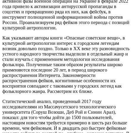
активной фазы военной операции на Украине в феврале 2022
года привело к активизации антирусской пропаганды в
соцсетях и превращению ряда их них, как фейсбук, в
инструмент полноценной информационной войны против
России. Проанализируем ряд фейков этого периода с позиций
культурной антропологии.
Как указывают авторы книги «Опасные советские вещи», в
культурной антропологии интерес к городским легендам
возник довольно поздно. Только в ХХ веке эту разновидность
устного народного творчества выделили в отдельный жанр и
стали изучать с применением методологии исследования
фольклора. Полученные таким образом результаты широко
применяются последние 20 лет, в период широкого
распространения Интернета. Закономерности
распространения фейков, когнитивные особенности их
восприятия совпадают с таковыми у городских легенд как
фольклорного жанра. Рассмотрим их ближе.
Статистический анализ, проведенный 2017 году
исследователями из Массачусетского технологического
университета (Соруш Возоши, Деб Рой и Синин Арал),
показал: для того чтобы дойти до 1500 пользователей,
настоящим новостям требуется примерно в шесть раз больше
времени, чем фейковым. И в двадцать раз быстрее фейковые