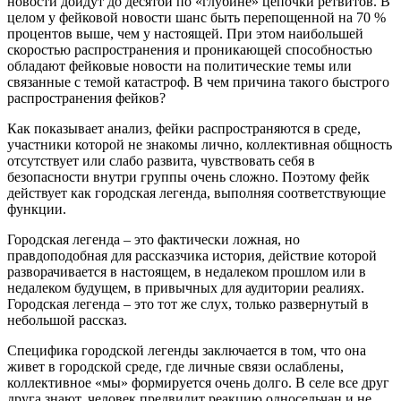
новости дойдут до десятой по «глубине» цепочки ретвитов. В
целом у фейковой новости шанс быть перепощенной на 70 %
процентов выше, чем у настоящей. При этом наибольшей
скоростью распространения и проникающей способностью
обладают фейковые новости на политические темы или
связанные с темой катастроф. В чем причина такого быстрого
распространения фейков?
Как показывает анализ, фейки распространяются в среде,
участники которой не знакомы лично, коллективная общность
отсутствует или слабо развита, чувствовать себя в
безопасности внутри группы очень сложно. Поэтому фейк
действует как городская легенда, выполняя соответствующие
функции.
Городская легенда – это фактически ложная, но
правдоподобная для рассказчика история, действие которой
разворачивается в настоящем, в недалеком прошлом или в
недалеком будущем, в привычных для аудитории реалиях.
Городская легенда – это тот же слух, только развернутый в
небольшой рассказ.
Специфика городской легенды заключается в том, что она
живет в городской среде, где личные связи ослаблены,
коллективное «мы» формируется очень долго. В селе все друг
друга знают, человек предвидит реакцию односельчан и не