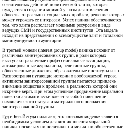
сознательных действий политической элиты, которая
нуждается в создании мнимой угрозы для отвлечения
общества от реальных социальных проблем, решение которых
может угрожать ее интересам. Успех паники обеспечивается
тем, что элита располагает мощными ресурсами в виде
ведущих СМИ и государственных институтов. Эта модель
исходит из представлений о всемогуществе элит и тотальной
манипулируемости аудитории.
В третьей модели (interest group model) паника исходит от
различных заинтересованных групп, в роли которых
выступают различные профессиональные ассоциации,
ангажированные журналисты, религиозные группы,
общественные движения, образовательные институты и т. п.
Распространяя пугающие истории о воображаемой угрозе,
активисты заинтересованной группы пытаются привлечь
внимание общества к проблеме, в реальность которой они
искренне верят. При этом успешное продвижение моральной
повестки автоматически влечет за собой повышение
символического статуса и материального положения
заинтересованной группы.
Гуд и Бен-Йегуда полагают, что «низовая модель» является
необходимым условием для возникновения моральной
паники, поскольку ни политики, ни медиа, ни общественные