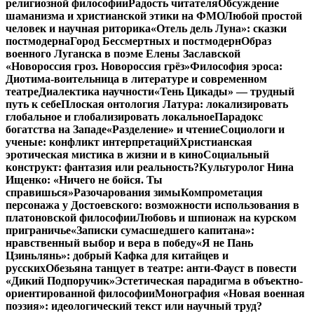
религиозной философии
Радость читателя
Обсуждение
шаманизма и христианской этики на ФМО
Любой простой
человек и научная риторика
«Отель дель Луна»: сказки
постмодерна
Город Бессмертных и постмодерн
Образ
военного Луганска в поэме Елены Заславской
«Новороссия гроз. Новороссия грёз»
Философия эроса:
Диотима-воительница в литературе и современном
театре
Диалектика научности
«Тень Цикады» — трудный
путь к себе
Плоская онтология Латура: локализировать
глобальное и глобализировать локальное
Парадокс
богатства на Западе
«Разделение» и чтение
Социологи и
ученые: конфликт интерпретаций
Христианская
эротическая мистика в жизни и в кино
Социальный
конструкт: фантазия или реальность?
Культуролог Нина
Ищенко: «Ничего не бойся. Ты
справишься»
Разочарования зимы
Компрометация
персонажа у Достоевского: возможности использования в
платоновской философии
Любовь и шпионаж на курском
приграничье
«Записки сумасшедшего капитана»:
нравственный выбор и вера в победу
«Я не Пань
Цзиньлянь»: добрый Кафка для китайцев и
русских
Обезьяна танцует в театре: анти-Фауст в повести
«Дикий Подпоручик»
Эстетическая парадигма в объектно-
ориентированной философии
Монография «Новая военная
поэзия»: идеологический текст или научный труд?