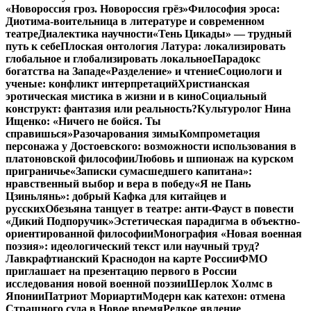
«Новороссия гроз. Новороссия грёз»
Философия эроса:
Диотима-воительница в литературе и современном
театре
Диалектика научности
«Тень Цикады» — трудный
путь к себе
Плоская онтология Латура: локализировать
глобальное и глобализировать локальное
Парадокс
богатства на Западе
«Разделение» и чтение
Социологи и
ученые: конфликт интерпретаций
Христианская
эротическая мистика в жизни и в кино
Социальный
конструкт: фантазия или реальность?
Культуролог Нина
Ищенко: «Ничего не бойся. Ты
справишься»
Разочарования зимы
Компрометация
персонажа у Достоевского: возможности использования в
платоновской философии
Любовь и шпионаж на курском
приграничье
«Записки сумасшедшего капитана»:
нравственный выбор и вера в победу
«Я не Пань
Цзиньлянь»: добрый Кафка для китайцев и
русских
Обезьяна танцует в театре: анти-Фауст в повести
«Дикий Подпоручик»
Эстетическая парадигма в объектно-
ориентированной философии
Монография «Новая военная
поэзия»: идеологический текст или научный труд?
Лавкрафтианский Краснодон на карте России
ФМО
приглашает на презентацию первого в России
исследования новой военной поэзии
Шерлок Холмс в
Японии
Патриот Мориарти
Модерн как катехон: отмена
Страшного суда в Новое время
Редкое явление