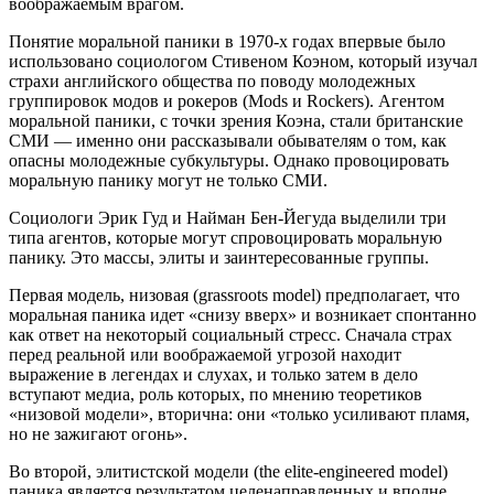
воображаемым врагом.
Понятие моральной паники в 1970‐х годах впервые было
использовано социологом Стивеном Коэном, который изучал
страхи английского общества по поводу молодежных
группировок модов и рокеров (Mods и Rockers). Агентом
моральной паники, с точки зрения Коэна, стали британские
СМИ — именно они рассказывали обывателям о том, как
опасны молодежные субкультуры. Однако провоцировать
моральную панику могут не только СМИ.
Социологи Эрик Гуд и Найман Бен-Йегуда выделили три
типа агентов, которые могут спровоцировать моральную
панику. Это массы, элиты и заинтересованные группы.
Первая модель, низовая (grassroots model) предполагает, что
моральная паника идет «снизу вверх» и возникает спонтанно
как ответ на некоторый социальный стресс. Сначала страх
перед реальной или воображаемой угрозой находит
выражение в легендах и слухах, и только затем в дело
вступают медиа, роль которых, по мнению теоретиков
«низовой модели», вторична: они «только усиливают пламя,
но не зажигают огонь».
Во второй, элитистской модели (the elite-engineered model)
паника является результатом целенаправленных и вполне