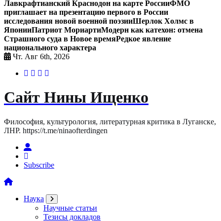
Лавкрафтианский Краснодон на карте России
ФМО
приглашает на презентацию первого в России
исследования новой военной поэзии
Шерлок Холмс в
Японии
Патриот Мориарти
Модерн как катехон: отмена
Страшного суда в Новое время
Редкое явление
национального характера
Чт. Авг 6th, 2026
Сайт Нины Ищенко
Философия, культурология, литературная критика в Луганске,
ЛНР. https://t.me/ninaofterdingen
Subscribe
Наука
Научные статьи
Тезисы докладов