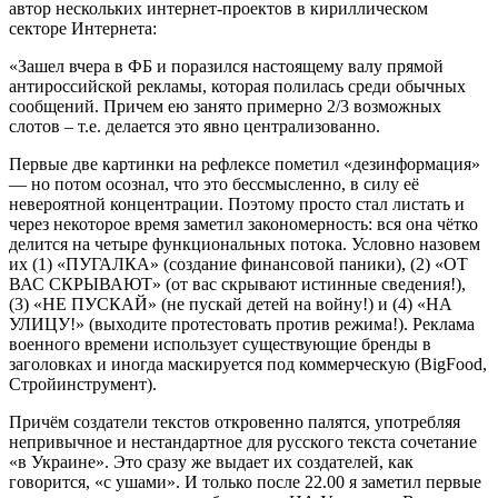
автор нескольких интернет-проектов в кириллическом
секторе Интернета:
«Зашел вчера в ФБ и поразился настоящему валу прямой
антироссийской рекламы, которая полилась среди обычных
сообщений. Причем ею занято примерно 2/3 возможных
слотов – т.е. делается это явно централизованно.
Первые две картинки на рефлексе пометил «дезинформация»
— но потом осознал, что это бессмысленно, в силу её
невероятной концентрации. Поэтому просто стал листать и
через некоторое время заметил закономерность: вся она чётко
делится на четыре функциональных потока. Условно назовем
их (1) «ПУГАЛКА» (создание финансовой паники), (2) «ОТ
ВАС СКРЫВАЮТ» (от вас скрывают истинные сведения!),
(3) «НЕ ПУСКАЙ» (не пускай детей на войну!) и (4) «НА
УЛИЦУ!» (выходите протестовать против режима!). Реклама
военного времени использует существующие бренды в
заголовках и иногда маскируется под коммерческую (BigFood,
Стройинструмент).
Причём создатели текстов откровенно палятся, употребляя
непривычное и нестандартное для русского текста сочетание
«в Украине». Это сразу же выдает их создателей, как
говорится, «с ушами». И только после 22.00 я заметил первые