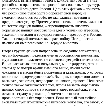
Опасность, вызывающая тревогу, конкретизируется в виде
российского правительства, российских властных структур,
конкретно Президента России. Цель этих фейков – показать,
что российское руководство обрекает свой народ на
экономическую катастрофу, не заслуживает доверия и
представляет угрозу. Промежуточная цель, но очень важная в
контексте идущей войны, – спровоцировать низовую
моральную панику, которая приведет к усилению агрессии,
эскалации насилия и государственному перевороту в России.
Такой сценарий поможет выиграть войну. Исторически
именно он был реализован в Первую мировую.
Вторая группа фейков направлена на создание впечатления,
что информация, предоставляемая российскими военными,
журналистами, властями, не соответствует действительности.
В них рассказывается и визуально демонстрируется, что на
самом деле потери армии намного выше, имели место
локальные и масштабные поражения и катастрофы, о которых
власти не информируют людей. Эмоции, которые они должны
вызывать, это страх, недоверие, ненависть, тревога. Цель этих
фейков также заключается в том, чтобы вызвать моральную
панику, спровоцировать насилие в адрес российских элит,
оставить страну в решающий момент военного
противостояния без управления. Если первый тип фейков
эксплуатирует эгоистические интересы человека, его заботу о