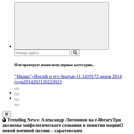
Поиск:
Или проверьте наши популярные категории...
"Мышь"
«Иосиф и его братья»
11.14
1917
2 июня 2014
года
2014
2021
2022
2023
Trending News:
Александр Литвинов на e-library
Три
аксиомы мифологического сознания в понятии нации
О
новой военной поэзии – саратовским