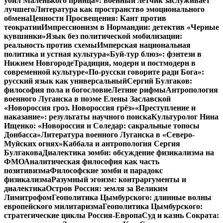
убил Маленького принца»: военный летчик заслуживает
лучшего
Литература как пространство эмоционального
обмена
Ценности Просвещения: Кант против
теократии
Импрессионизм в Нормандии: детектив «Черные
кувшинки»
Язык без политической мобилизации:
реальность против схемы
Имперская национальная
политика и устная культура
«Буй-тур блюз»: фэнтези в
Нижнем Новгороде
Традиция, модерн и постмодерн в
современной культуре
«По-русски говорите ради Бога»:
русский язык как универсальный
Сергий Булгаков:
философия пола и богословие
Летние рифмы
Антропология
военного Луганска в поэме Елены Заславской
«Новороссия гроз. Новороссия грёз»
«Преступление и
наказание»: результаты научного поиска
Культуролог Нина
Ищенко: «Новороссия и Соледар: сакральные топосы
Донбасса»
Литература военного Луганска в «Северо-
Муйских огнях»
Каббала и антропология Сергия
Булгакова
Диалектика зомби: обсуждение физикализма на
ФМО
Аналитическая философия как часть
позитивизма
Философские зомби и парадокс
физикализма
Разумный эгоизм: контраргументы и
диалектика
Остров Россия: земля за Великим
Лимитрофом
Геополитика Цымбурского: длинные волны
европейского милитаризма
Геополитика Цымбурского:
стратегические циклы Россия-Европа
Суд и казнь Сократа: