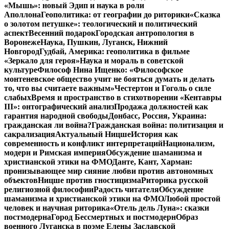
«Мышь»: новый Эдип и наука в роли
Аполлона
Геополитика: от географии до риторики
«Сказка
о золотом петушке»: теологический и политический
аспект
Весенний подарок
Городская антропология в
Воронеже
Наука, Пушкин, Луганск, Нижний
Новгород
Гудбай, Америка: геополитика в фильме
«Зеркало для героя»
Наука и мораль в советской
культуре
Философ Нина Ищенко: «Философское
монтеневское общество учит не бояться думать и делать
то, что вы считаете важным»
Честертон и Гоголь о силе
слабых
Время и пространство в стихотворении «Кентавры
III»: онтографический анализ
Продажа должностей как
гарантия народной свободы
Донбасс, Россия, Украина:
гражданская ли война?
Гражданская война: политизация и
сакрализация
Актуальный Ницше
История как
современность и конфликт интерпретаций
Национализм,
модерн и Римская империя
Обсуждение шаманизма и
христианской этики на ФМО
Данте, Кант, Харман:
пронизывающее мир сияние любви против автономных
объектов
Ницше против гностицизма
Риторика русской
религиозной философии
Радость читателя
Обсуждение
шаманизма и христианской этики на ФМО
Любой простой
человек и научная риторика
«Отель дель Луна»: сказки
постмодерна
Город Бессмертных и постмодерн
Образ
военного Луганска в поэме Елены Заславской