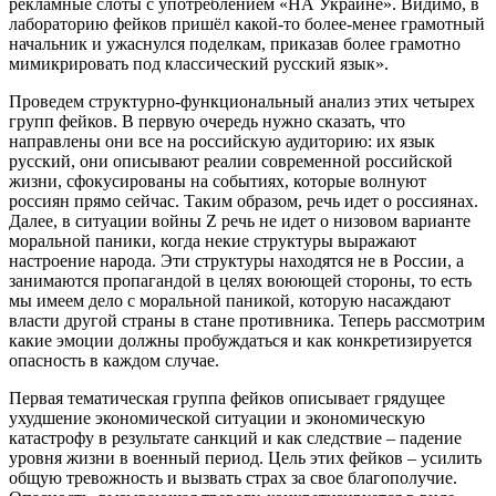
рекламные слоты с употреблением «НА Украине». Видимо, в
лабораторию фейков пришёл какой-то более-менее грамотный
начальник и ужаснулся поделкам, приказав более грамотно
мимикрировать под классический русский язык».
Проведем структурно-функциональный анализ этих четырех
групп фейков. В первую очередь нужно сказать, что
направлены они все на российскую аудиторию: их язык
русский, они описывают реалии современной российской
жизни, сфокусированы на событиях, которые волнуют
россиян прямо сейчас. Таким образом, речь идет о россиянах.
Далее, в ситуации войны Z речь не идет о низовом варианте
моральной паники, когда некие структуры выражают
настроение народа. Эти структуры находятся не в России, а
занимаются пропагандой в целях воюющей стороны, то есть
мы имеем дело с моральной паникой, которую насаждают
власти другой страны в стане противника. Теперь рассмотрим
какие эмоции должны пробуждаться и как конкретизируется
опасность в каждом случае.
Первая тематическая группа фейков описывает грядущее
ухудшение экономической ситуации и экономическую
катастрофу в результате санкций и как следствие – падение
уровня жизни в военный период. Цель этих фейков – усилить
общую тревожность и вызвать страх за свое благополучие.