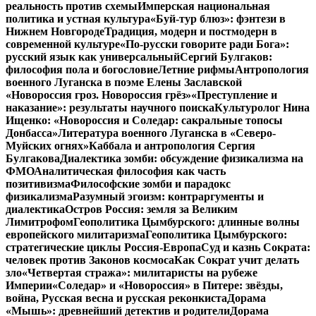
реальность против схемы
Имперская национальная
политика и устная культура
«Буй-тур блюз»: фэнтези в
Нижнем Новгороде
Традиция, модерн и постмодерн в
современной культуре
«По-русски говорите ради Бога»:
русский язык как универсальный
Сергий Булгаков:
философия пола и богословие
Летние рифмы
Антропология
военного Луганска в поэме Елены Заславской
«Новороссия гроз. Новороссия грёз»
«Преступление и
наказание»: результаты научного поиска
Культуролог Нина
Ищенко: «Новороссия и Соледар: сакральные топосы
Донбасса»
Литература военного Луганска в «Северо-
Муйских огнях»
Каббала и антропология Сергия
Булгакова
Диалектика зомби: обсуждение физикализма на
ФМО
Аналитическая философия как часть
позитивизма
Философские зомби и парадокс
физикализма
Разумный эгоизм: контраргументы и
диалектика
Остров Россия: земля за Великим
Лимитрофом
Геополитика Цымбурского: длинные волны
европейского милитаризма
Геополитика Цымбурского:
стратегические циклы Россия-Европа
Суд и казнь Сократа:
человек против Законов космоса
Как Сократ учит делать
зло
«Четвертая стража»: милитаристы на рубеже
Империи
«Соледар» и «Новороссия» в Питере: звёзды,
война, Русская весна и русская реконкиста
Дорама
«Мышь»: древнейший детектив и родители
Дорама