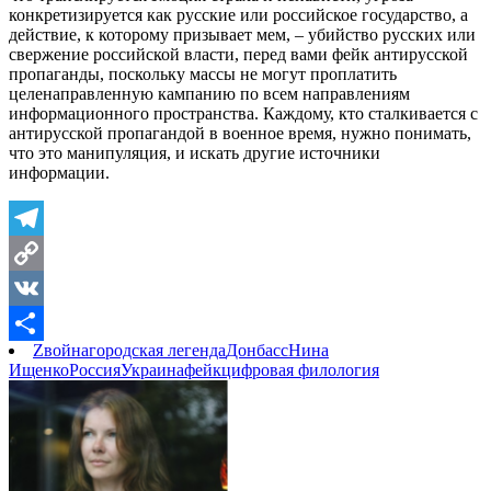
конкретизируется как русские или российское государство, а
действие, к которому призывает мем, – убийство русских или
свержение российской власти, перед вами фейк антирусской
пропаганды, поскольку массы не могут проплатить
целенаправленную кампанию по всем направлениям
информационного пространства. Каждому, кто сталкивается с
антирусской пропагандой в военное время, нужно понимать,
что это манипуляция, и искать другие источники
информации.
Telegram
Copy
Link
VK
Z
война
городская легенда
Донбасс
Нина
Отправить
Ищенко
Россия
Украина
фейк
цифровая филология