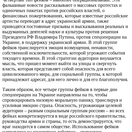
фальшивые новости рассказывают о массовых протестах и
одиночных пикетах против российских властей, о
финансовых пожертвованиях, которые известные российские
артисты переводят в адрес украинской армии, также
приводятся постоянные призывы и высказывания реальных и
выдуманных деятелей науки и культуры против решения
Президента РФ Владимира Путина, против спецоперации на
Украине, в поддержку украинской армии. В этой группе
фейков транслируется эмоция возмущения, ненависти,
собственной исключительности, которой угрожают события
текущего времени. В этой стратегии аудитории внушается
мысль, что пришел момент выйти на улицы и свергнуть
власть, которая представляет собой опасность для всего
цивилизованного мира, для социальной группы, к которой
принадлежит адресат, для него лично и для его благополучия.
Таким образом, все четыре группы фейков в первые дни
спецоперации на Украине направлены на то, чтобы
спровоцировать низовую моральную панику, транслируя и
усиливая эмоцию страха. Опасность, угрожающая целевой
аудитории – разным социальным группам россиян – во всех
фейках конкретизируется в виде российского правительства,
руководства армии и страны, то есть демонстрируется, что
враг находится в самом обществе. Использование фейков
направлено на конкретное действие – свержение