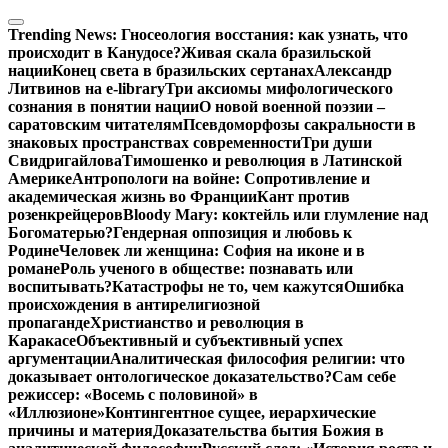
Перейти
к
Trending News:
Гносеология восстания: как узнать, что
содержимому
происходит в Канудосе?
Живая скала бразильской
нации
Конец света в бразильских сертанах
Александр
Литвинов на e-library
Три аксиомы мифологического
сознания в понятии нации
О новой военной поэзии –
саратовским читателям
Псевдоморфозы сакральности в
знаковых пространствах современности
Три души
Свидригайлова
Тимошенко и революция в Латинской
Америке
Антропологи на войне: Сопротивление и
академическая жизнь во Франции
Кант против
розенкрейцеров
Bloody Mary: коктейль или глумление над
Богоматерью?
Гендерная оппозиция и любовь к
Родине
Человек ли женщина: София на иконе и в
романе
Роль ученого в обществе: познавать или
воспитывать?
Катастрофы не то, чем кажутся
Ошибка
происхождения в антирелигиозной
пропаганде
Христианство и революция в
Каракасе
Объективный и субъективный успех
аргументации
Аналитическая философия религии: что
доказывает онтологическое доказательство?
Сам себе
режиссер: «Восемь с половиной» в
«Иллюзионе»
Контингентное сущее, иерархические
причины и материя
Доказательства бытия Божия в