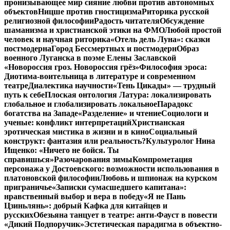
пронизывающее мир сияние любви против автономных
объектов
Ницше против гностицизма
Риторика русской
религиозной философии
Радость читателя
Обсуждение
шаманизма и христианской этики на ФМО
Любой простой
человек и научная риторика
«Отель дель Луна»: сказки
постмодерна
Город Бессмертных и постмодерн
Образ
военного Луганска в поэме Елены Заславской
«Новороссия гроз. Новороссия грёз»
Философия эроса:
Диотима-воительница в литературе и современном
театре
Диалектика научности
«Тень Цикады» — трудный
путь к себе
Плоская онтология Латура: локализировать
глобальное и глобализировать локальное
Парадокс
богатства на Западе
«Разделение» и чтение
Социологи и
ученые: конфликт интерпретаций
Христианская
эротическая мистика в жизни и в кино
Социальный
конструкт: фантазия или реальность?
Культуролог Нина
Ищенко: «Ничего не бойся. Ты
справишься»
Разочарования зимы
Компрометация
персонажа у Достоевского: возможности использования в
платоновской философии
Любовь и шпионаж на курском
приграничье
«Записки сумасшедшего капитана»:
нравственный выбор и вера в победу
«Я не Пань
Цзиньлянь»: добрый Кафка для китайцев и
русских
Обезьяна танцует в театре: анти-Фауст в повести
«Дикий Подпоручик»
Эстетическая парадигма в объектно-