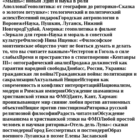
«Мышь»: новый Эдип и наука в роли
Аполлона
Геополитика: от географии до риторики
«Сказка
о золотом петушке»: теологический и политический
аспект
Весенний подарок
Городская антропология в
Воронеже
Наука, Пушкин, Луганск, Нижний
Новгород
Гудбай, Америка: геополитика в фильме
«Зеркало для героя»
Наука и мораль в советской
культуре
Философ Нина Ищенко: «Философское
монтеневское общество учит не бояться думать и делать
то, что вы считаете важным»
Честертон и Гоголь о силе
слабых
Время и пространство в стихотворении «Кентавры
III»: онтографический анализ
Продажа должностей как
гарантия народной свободы
Донбасс, Россия, Украина:
гражданская ли война?
Гражданская война: политизация и
сакрализация
Актуальный Ницше
История как
современность и конфликт интерпретаций
Национализм,
модерн и Римская империя
Обсуждение шаманизма и
христианской этики на ФМО
Данте, Кант, Харман:
пронизывающее мир сияние любви против автономных
объектов
Ницше против гностицизма
Риторика русской
религиозной философии
Радость читателя
Обсуждение
шаманизма и христианской этики на ФМО
Любой простой
человек и научная риторика
«Отель дель Луна»: сказки
постмодерна
Город Бессмертных и постмодерн
Образ
военного Луганска в поэме Елены Заславской