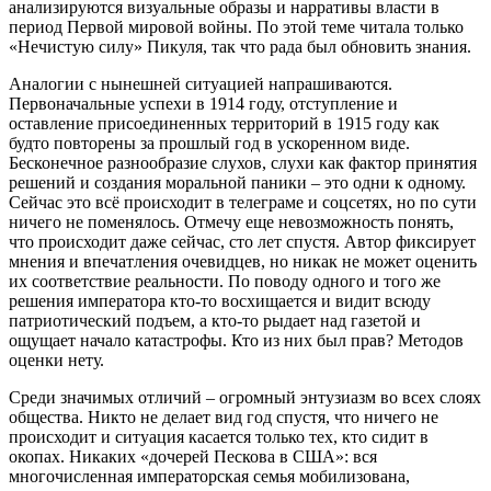
анализируются визуальные образы и нарративы власти в
период Первой мировой войны. По этой теме читала только
«Нечистую силу» Пикуля, так что рада был обновить знания.
Аналогии с нынешней ситуацией напрашиваются.
Первоначальные успехи в 1914 году, отступление и
оставление присоединенных территорий в 1915 году как
будто повторены за прошлый год в ускоренном виде.
Бесконечное разнообразие слухов, слухи как фактор принятия
решений и создания моральной паники – это одни к одному.
Сейчас это всё происходит в телеграме и соцсетях, но по сути
ничего не поменялось. Отмечу еще невозможность понять,
что происходит даже сейчас, сто лет спустя. Автор фиксирует
мнения и впечатления очевидцев, но никак не может оценить
их соответствие реальности. По поводу одного и того же
решения императора кто-то восхищается и видит всюду
патриотический подъем, а кто-то рыдает над газетой и
ощущает начало катастрофы. Кто из них был прав? Методов
оценки нету.
Среди значимых отличий – огромный энтузиазм во всех слоях
общества. Никто не делает вид год спустя, что ничего не
происходит и ситуация касается только тех, кто сидит в
окопах. Никаких «дочерей Пескова в США»: вся
многочисленная императорская семья мобилизована,