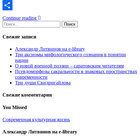
Link
VK
Отправить
Continue reading
Найти:
Свежие записи
Александр Литвинов на e-library
Три аксиомы мифологического сознания в понятии
нации
О новой военной поэзии – саратовским читателям
Псевдоморфозы сакральности в знаковых пространствах
современности
Три души Свидригайлова
Свежие комментарии
You Missed
Современная культурная жизнь
Александр Литвинов на e-library