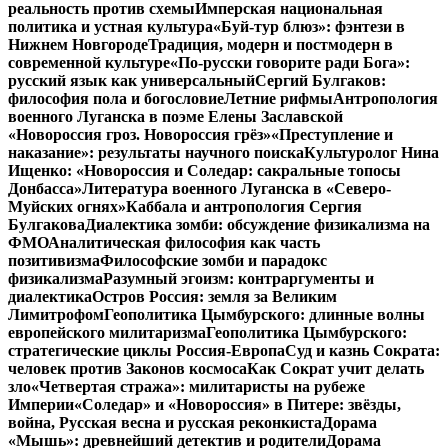
реальность против схемы
Имперская национальная
политика и устная культура
«Буй-тур блюз»: фэнтези в
Нижнем Новгороде
Традиция, модерн и постмодерн в
современной культуре
«По-русски говорите ради Бога»:
русский язык как универсальный
Сергий Булгаков:
философия пола и богословие
Летние рифмы
Антропология
военного Луганска в поэме Елены Заславской
«Новороссия гроз. Новороссия грёз»
«Преступление и
наказание»: результаты научного поиска
Культуролог Нина
Ищенко: «Новороссия и Соледар: сакральные топосы
Донбасса»
Литература военного Луганска в «Северо-
Муйских огнях»
Каббала и антропология Сергия
Булгакова
Диалектика зомби: обсуждение физикализма на
ФМО
Аналитическая философия как часть
позитивизма
Философские зомби и парадокс
физикализма
Разумный эгоизм: контраргументы и
диалектика
Остров Россия: земля за Великим
Лимитрофом
Геополитика Цымбурского: длинные волны
европейского милитаризма
Геополитика Цымбурского:
стратегические циклы Россия-Европа
Суд и казнь Сократа:
человек против Законов космоса
Как Сократ учит делать
зло
«Четвертая стража»: милитаристы на рубеже
Империи
«Соледар» и «Новороссия» в Питере: звёзды,
война, Русская весна и русская реконкиста
Дорама
«Мышь»: древнейший детектив и родители
Дорама