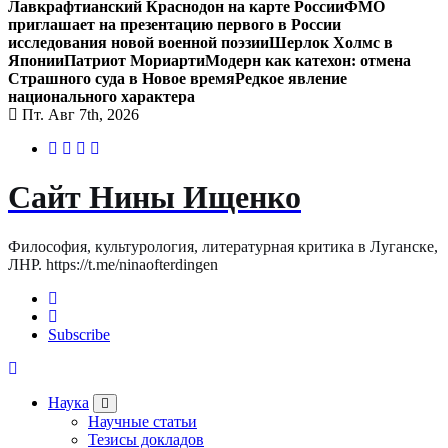
Лавкрафтианский Краснодон на карте России
ФМО
приглашает на презентацию первого в России
исследования новой военной поэзии
Шерлок Холмс в
Японии
Патриот Мориарти
Модерн как катехон: отмена
Страшного суда в Новое время
Редкое явление
национального характера
Пт. Авг 7th, 2026
Сайт Нины Ищенко
Философия, культурология, литературная критика в Луганске,
ЛНР. https://t.me/ninaofterdingen
Subscribe
Наука
Научные статьи
Тезисы докладов