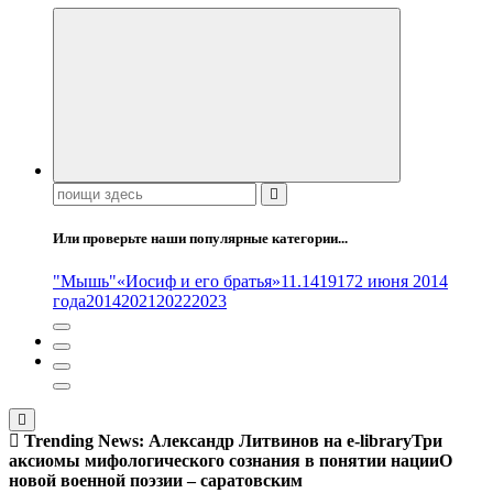
Поиск:
Или проверьте наши популярные категории...
"Мышь"
«Иосиф и его братья»
11.14
1917
2 июня 2014
года
2014
2021
2022
2023
Trending News:
Александр Литвинов на e-library
Три
аксиомы мифологического сознания в понятии нации
О
новой военной поэзии – саратовским