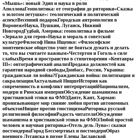
«Мышь»: новый Эдип и наука в роли
Аполлона
Геополитика: от географии до риторики
«Сказка
о золотом петушке»: теологический и политический
аспект
Весенний подарок
Городская антропология в
Воронеже
Наука, Пушкин, Луганск, Нижний
Новгород
Гудбай, Америка: геополитика в фильме
«Зеркало для героя»
Наука и мораль в советской
культуре
Философ Нина Ищенко: «Философское
монтеневское общество учит не бояться думать и делать
то, что вы считаете важным»
Честертон и Гоголь о силе
слабых
Время и пространство в стихотворении «Кентавры
III»: онтографический анализ
Продажа должностей как
гарантия народной свободы
Донбасс, Россия, Украина:
гражданская ли война?
Гражданская война: политизация и
сакрализация
Актуальный Ницше
История как
современность и конфликт интерпретаций
Национализм,
модерн и Римская империя
Обсуждение шаманизма и
христианской этики на ФМО
Данте, Кант, Харман:
пронизывающее мир сияние любви против автономных
объектов
Ницше против гностицизма
Риторика русской
религиозной философии
Радость читателя
Обсуждение
шаманизма и христианской этики на ФМО
Любой простой
человек и научная риторика
«Отель дель Луна»: сказки
постмодерна
Город Бессмертных и постмодерн
Образ
военного Луганска в поэме Елены Заславской