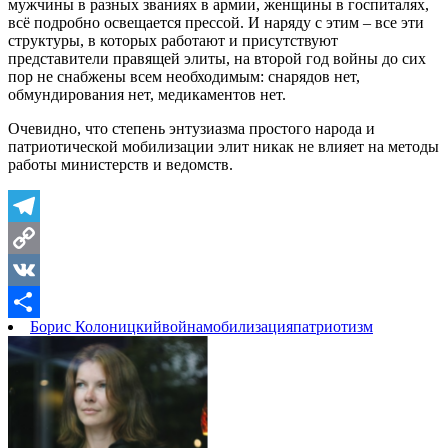
мужчины в разных званиях в армии, женщины в госпиталях,
всё подробно освещается прессой. И наряду с этим – все эти
структуры, в которых работают и присутствуют
представители правящей элиты, на второй год войны до сих
пор не снабжены всем необходимым: снарядов нет,
обмундирования нет, медикаментов нет.
Очевидно, что степень энтузиазма простого народа и
патриотической мобилизации элит никак не влияет на методы
работы министерств и ведомств.
Telegram
Copy
Link
VK
Борис Колоницкий
война
мобилизация
патриотизм
Отправить