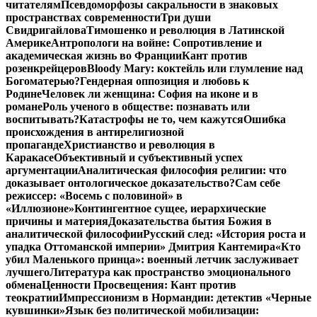
читателям
Псевдоморфозы сакральности в знаковых
пространствах современности
Три души
Свидригайлова
Тимошенко и революция в Латинской
Америке
Антропологи на войне: Сопротивление и
академическая жизнь во Франции
Кант против
розенкрейцеров
Bloody Mary: коктейль или глумление над
Богоматерью?
Гендерная оппозиция и любовь к
Родине
Человек ли женщина: София на иконе и в
романе
Роль ученого в обществе: познавать или
воспитывать?
Катастрофы не то, чем кажутся
Ошибка
происхождения в антирелигиозной
пропаганде
Христианство и революция в
Каракасе
Объективный и субъективный успех
аргументации
Аналитическая философия религии: что
доказывает онтологическое доказательство?
Сам себе
режиссер: «Восемь с половиной» в
«Иллюзионе»
Контингентное сущее, иерархические
причины и материя
Доказательства бытия Божия в
аналитической философии
Русский след: «История роста и
упадка Оттоманской империи» Дмитрия Кантемира
«Кто
убил Маленького принца»: военный летчик заслуживает
лучшего
Литература как пространство эмоционального
обмена
Ценности Просвещения: Кант против
теократии
Импрессионизм в Нормандии: детектив «Черные
кувшинки»
Язык без политической мобилизации: