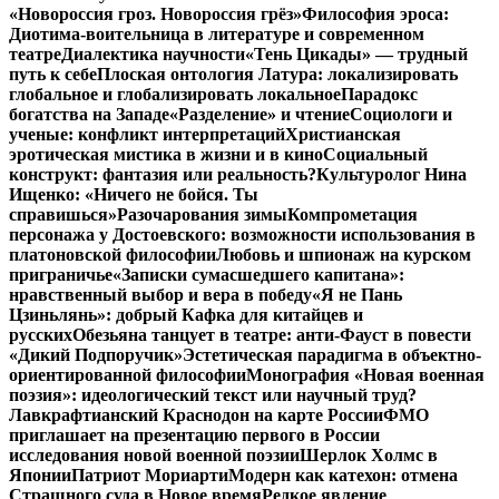
«Новороссия гроз. Новороссия грёз»
Философия эроса:
Диотима-воительница в литературе и современном
театре
Диалектика научности
«Тень Цикады» — трудный
путь к себе
Плоская онтология Латура: локализировать
глобальное и глобализировать локальное
Парадокс
богатства на Западе
«Разделение» и чтение
Социологи и
ученые: конфликт интерпретаций
Христианская
эротическая мистика в жизни и в кино
Социальный
конструкт: фантазия или реальность?
Культуролог Нина
Ищенко: «Ничего не бойся. Ты
справишься»
Разочарования зимы
Компрометация
персонажа у Достоевского: возможности использования в
платоновской философии
Любовь и шпионаж на курском
приграничье
«Записки сумасшедшего капитана»:
нравственный выбор и вера в победу
«Я не Пань
Цзиньлянь»: добрый Кафка для китайцев и
русских
Обезьяна танцует в театре: анти-Фауст в повести
«Дикий Подпоручик»
Эстетическая парадигма в объектно-
ориентированной философии
Монография «Новая военная
поэзия»: идеологический текст или научный труд?
Лавкрафтианский Краснодон на карте России
ФМО
приглашает на презентацию первого в России
исследования новой военной поэзии
Шерлок Холмс в
Японии
Патриот Мориарти
Модерн как катехон: отмена
Страшного суда в Новое время
Редкое явление