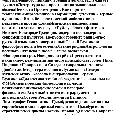
убил Маленького принца»: военный летчик заслуживает
лучшего
Литература как пространство эмоционального
обмена
Ценности Просвещения: Кант против
теократии
Импрессионизм в Нормандии: детектив «Черные
кувшинки»
Язык без политической мобилизации:
реальность против схемы
Имперская национальная
политика и устная культура
«Буй-тур блюз»: фэнтези в
Нижнем Новгороде
Традиция, модерн и постмодерн в
современной культуре
«По-русски говорите ради Бога»:
русский язык как универсальный
Сергий Булгаков:
философия пола и богословие
Летние рифмы
Антропология
военного Луганска в поэме Елены Заславской
«Новороссия гроз. Новороссия грёз»
«Преступление и
наказание»: результаты научного поиска
Культуролог Нина
Ищенко: «Новороссия и Соледар: сакральные топосы
Донбасса»
Литература военного Луганска в «Северо-
Муйских огнях»
Каббала и антропология Сергия
Булгакова
Диалектика зомби: обсуждение физикализма на
ФМО
Аналитическая философия как часть
позитивизма
Философские зомби и парадокс
физикализма
Разумный эгоизм: контраргументы и
диалектика
Остров Россия: земля за Великим
Лимитрофом
Геополитика Цымбурского: длинные волны
европейского милитаризма
Геополитика Цымбурского:
стратегические циклы Россия-Европа
Суд и казнь Сократа: