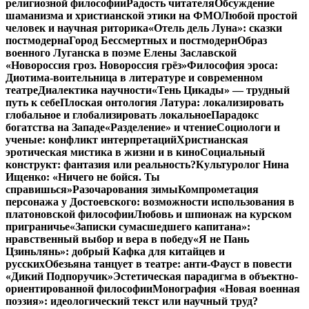
религиозной философии
Радость читателя
Обсуждение
шаманизма и христианской этики на ФМО
Любой простой
человек и научная риторика
«Отель дель Луна»: сказки
постмодерна
Город Бессмертных и постмодерн
Образ
военного Луганска в поэме Елены Заславской
«Новороссия гроз. Новороссия грёз»
Философия эроса:
Диотима-воительница в литературе и современном
театре
Диалектика научности
«Тень Цикады» — трудный
путь к себе
Плоская онтология Латура: локализировать
глобальное и глобализировать локальное
Парадокс
богатства на Западе
«Разделение» и чтение
Социологи и
ученые: конфликт интерпретаций
Христианская
эротическая мистика в жизни и в кино
Социальный
конструкт: фантазия или реальность?
Культуролог Нина
Ищенко: «Ничего не бойся. Ты
справишься»
Разочарования зимы
Компрометация
персонажа у Достоевского: возможности использования в
платоновской философии
Любовь и шпионаж на курском
приграничье
«Записки сумасшедшего капитана»:
нравственный выбор и вера в победу
«Я не Пань
Цзиньлянь»: добрый Кафка для китайцев и
русских
Обезьяна танцует в театре: анти-Фауст в повести
«Дикий Подпоручик»
Эстетическая парадигма в объектно-
ориентированной философии
Монография «Новая военная
поэзия»: идеологический текст или научный труд?