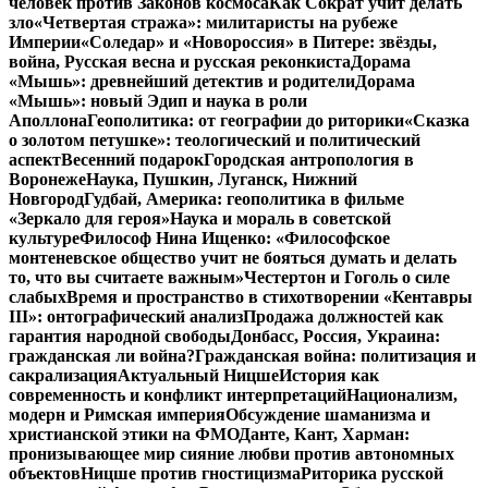
человек против Законов космоса
Как Сократ учит делать
зло
«Четвертая стража»: милитаристы на рубеже
Империи
«Соледар» и «Новороссия» в Питере: звёзды,
война, Русская весна и русская реконкиста
Дорама
«Мышь»: древнейший детектив и родители
Дорама
«Мышь»: новый Эдип и наука в роли
Аполлона
Геополитика: от географии до риторики
«Сказка
о золотом петушке»: теологический и политический
аспект
Весенний подарок
Городская антропология в
Воронеже
Наука, Пушкин, Луганск, Нижний
Новгород
Гудбай, Америка: геополитика в фильме
«Зеркало для героя»
Наука и мораль в советской
культуре
Философ Нина Ищенко: «Философское
монтеневское общество учит не бояться думать и делать
то, что вы считаете важным»
Честертон и Гоголь о силе
слабых
Время и пространство в стихотворении «Кентавры
III»: онтографический анализ
Продажа должностей как
гарантия народной свободы
Донбасс, Россия, Украина:
гражданская ли война?
Гражданская война: политизация и
сакрализация
Актуальный Ницше
История как
современность и конфликт интерпретаций
Национализм,
модерн и Римская империя
Обсуждение шаманизма и
христианской этики на ФМО
Данте, Кант, Харман:
пронизывающее мир сияние любви против автономных
объектов
Ницше против гностицизма
Риторика русской