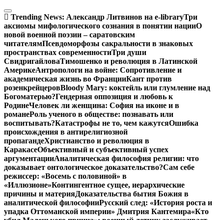
Перейти
к
Trending News:
Александр Литвинов на e-library
Три
содержимому
аксиомы мифологического сознания в понятии нации
О
новой военной поэзии – саратовским
читателям
Псевдоморфозы сакральности в знаковых
пространствах современности
Три души
Свидригайлова
Тимошенко и революция в Латинской
Америке
Антропологи на войне: Сопротивление и
академическая жизнь во Франции
Кант против
розенкрейцеров
Bloody Mary: коктейль или глумление над
Богоматерью?
Гендерная оппозиция и любовь к
Родине
Человек ли женщина: София на иконе и в
романе
Роль ученого в обществе: познавать или
воспитывать?
Катастрофы не то, чем кажутся
Ошибка
происхождения в антирелигиозной
пропаганде
Христианство и революция в
Каракасе
Объективный и субъективный успех
аргументации
Аналитическая философия религии: что
доказывает онтологическое доказательство?
Сам себе
режиссер: «Восемь с половиной» в
«Иллюзионе»
Контингентное сущее, иерархические
причины и материя
Доказательства бытия Божия в
аналитической философии
Русский след: «История роста и
упадка Оттоманской империи» Дмитрия Кантемира
«Кто