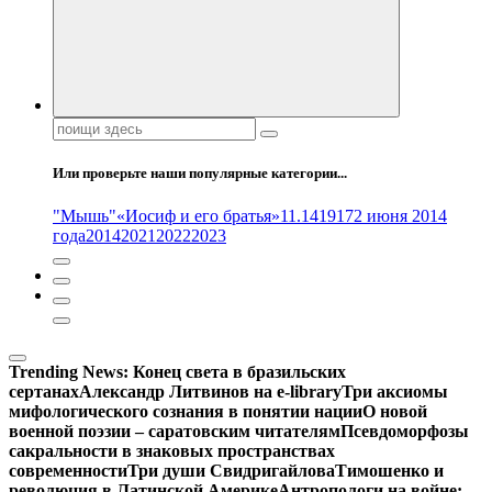
Поиск:
Или проверьте наши популярные категории...
"Мышь"
«Иосиф и его братья»
11.14
1917
2 июня 2014
года
2014
2021
2022
2023
Trending News:
Конец света в бразильских
сертанах
Александр Литвинов на e-library
Три аксиомы
мифологического сознания в понятии нации
О новой
военной поэзии – саратовским читателям
Псевдоморфозы
сакральности в знаковых пространствах
современности
Три души Свидригайлова
Тимошенко и
революция в Латинской Америке
Антропологи на войне: