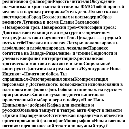
религиозной философии
Радость читателя
Обсуждение
шаманизма и христианской этики на ФМО
Любой простой
человек и научная риторика
«Отель дель Луна»: сказки
постмодерна
Город Бессмертных и постмодерн
Образ
военного Луганска в поэме Елены Заславской
«Новороссия гроз. Новороссия грёз»
Философия эроса:
Диотима-воительница в литературе и современном
театре
Диалектика научности
«Тень Цикады» — трудный
путь к себе
Плоская онтология Латура: локализировать
глобальное и глобализировать локальное
Парадокс
богатства на Западе
«Разделение» и чтение
Социологи и
ученые: конфликт интерпретаций
Христианская
эротическая мистика в жизни и в кино
Социальный
конструкт: фантазия или реальность?
Культуролог Нина
Ищенко: «Ничего не бойся. Ты
справишься»
Разочарования зимы
Компрометация
персонажа у Достоевского: возможности использования в
платоновской философии
Любовь и шпионаж на курском
приграничье
«Записки сумасшедшего капитана»:
нравственный выбор и вера в победу
«Я не Пань
Цзиньлянь»: добрый Кафка для китайцев и
русских
Обезьяна танцует в театре: анти-Фауст в повести
«Дикий Подпоручик»
Эстетическая парадигма в объектно-
ориентированной философии
Монография «Новая военная
поэзия»: идеологический текст или научный труд?