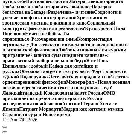
путь к себе
Плоская онтология Латура: локализировать
глобальное и глобализировать локальное
Парадокс
богатства на Западе
«Разделение» и чтение
Социологи и
ученые: конфликт интерпретаций
Христианская
эротическая мистика в жизни и в кино
Социальный
конструкт: фантазия или реальность?
Культуролог Нина
Ищенко: «Ничего не бойся. Ты
справишься»
Разочарования зимы
Компрометация
персонажа у Достоевского: возможности использования в
платоновской философии
Любовь и шпионаж на курском
приграничье
«Записки сумасшедшего капитана»:
нравственный выбор и вера в победу
«Я не Пань
Цзиньлянь»: добрый Кафка для китайцев и
русских
Обезьяна танцует в театре: анти-Фауст в повести
«Дикий Подпоручик»
Эстетическая парадигма в объектно-
ориентированной философии
Монография «Новая военная
поэзия»: идеологический текст или научный труд?
Лавкрафтианский Краснодон на карте России
ФМО
приглашает на презентацию первого в России
исследования новой военной поэзии
Шерлок Холмс в
Японии
Патриот Мориарти
Модерн как катехон: отмена
Страшного суда в Новое время
Пт. Авг 7th, 2026