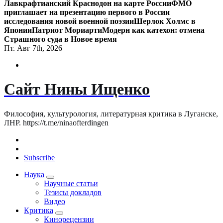
Лавкрафтианский Краснодон на карте России
ФМО
приглашает на презентацию первого в России
исследования новой военной поэзии
Шерлок Холмс в
Японии
Патриот Мориарти
Модерн как катехон: отмена
Страшного суда в Новое время
Пт. Авг 7th, 2026
Сайт Нины Ищенко
Философия, культурология, литературная критика в Луганске,
ЛНР. https://t.me/ninaofterdingen
Subscribe
Наука
Научные статьи
Тезисы докладов
Видео
Критика
Кинорецензии