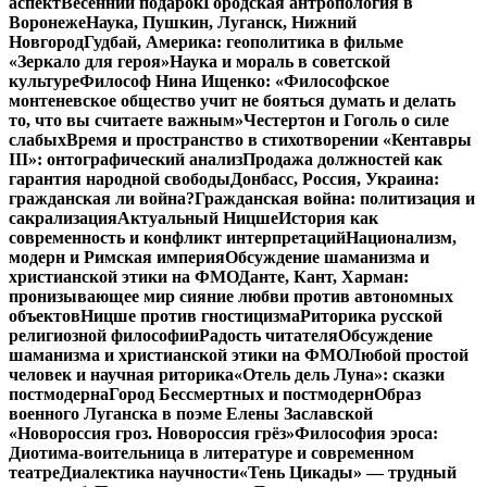
аспект
Весенний подарок
Городская антропология в
Воронеже
Наука, Пушкин, Луганск, Нижний
Новгород
Гудбай, Америка: геополитика в фильме
«Зеркало для героя»
Наука и мораль в советской
культуре
Философ Нина Ищенко: «Философское
монтеневское общество учит не бояться думать и делать
то, что вы считаете важным»
Честертон и Гоголь о силе
слабых
Время и пространство в стихотворении «Кентавры
III»: онтографический анализ
Продажа должностей как
гарантия народной свободы
Донбасс, Россия, Украина:
гражданская ли война?
Гражданская война: политизация и
сакрализация
Актуальный Ницше
История как
современность и конфликт интерпретаций
Национализм,
модерн и Римская империя
Обсуждение шаманизма и
христианской этики на ФМО
Данте, Кант, Харман:
пронизывающее мир сияние любви против автономных
объектов
Ницше против гностицизма
Риторика русской
религиозной философии
Радость читателя
Обсуждение
шаманизма и христианской этики на ФМО
Любой простой
человек и научная риторика
«Отель дель Луна»: сказки
постмодерна
Город Бессмертных и постмодерн
Образ
военного Луганска в поэме Елены Заславской
«Новороссия гроз. Новороссия грёз»
Философия эроса:
Диотима-воительница в литературе и современном
театре
Диалектика научности
«Тень Цикады» — трудный