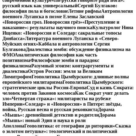
современной культуре
«По-русски говорите ради Бога»:
русский язык как универсальный
Сергий Булгаков:
философия пола и богословие
Летние рифмы
Антропология
военного Луганска в поэме Елены Заславской
«Новороссия гроз. Новороссия грёз»
«Преступление и
наказание»: результаты научного поиска
Культуролог Нина
Ищенко: «Новороссия и Соледар: сакральные топосы
Донбасса»
Литература военного Луганска в «Северо-
Муйских огнях»
Каббала и антропология Сергия
Булгакова
Диалектика зомби: обсуждение физикализма на
ФМО
Аналитическая философия как часть
позитивизма
Философские зомби и парадокс
физикализма
Разумный эгоизм: контраргументы и
диалектика
Остров Россия: земля за Великим
Лимитрофом
Геополитика Цымбурского: длинные волны
европейского милитаризма
Геополитика Цымбурского:
стратегические циклы Россия-Европа
Суд и казнь Сократа:
человек против Законов космоса
Как Сократ учит делать
зло
«Четвертая стража»: милитаристы на рубеже
Империи
«Соледар» и «Новороссия» в Питере: звёзды,
война, Русская весна и русская реконкиста
Дорама
«Мышь»: древнейший детектив и родители
Дорама
«Мышь»: новый Эдип и наука в роли
Аполлона
Геополитика: от географии до риторики
«Сказка
о золотом петушке»: теологический и политический