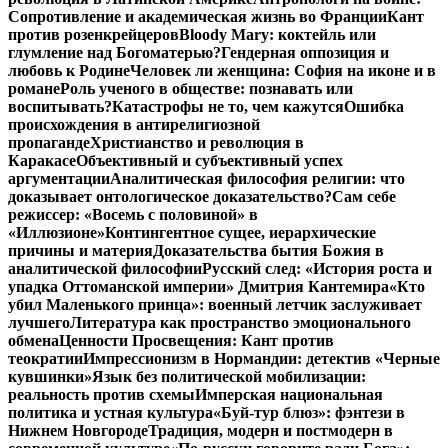
Сопротивление и академическая жизнь во Франции
Кант
против розенкрейцеров
Bloody Mary: коктейль или
глумление над Богоматерью?
Гендерная оппозиция и
любовь к Родине
Человек ли женщина: София на иконе и в
романе
Роль ученого в обществе: познавать или
воспитывать?
Катастрофы не то, чем кажутся
Ошибка
происхождения в антирелигиозной
пропаганде
Христианство и революция в
Каракасе
Объективный и субъективный успех
аргументации
Аналитическая философия религии: что
доказывает онтологическое доказательство?
Сам себе
режиссер: «Восемь с половиной» в
«Иллюзионе»
Контингентное сущее, иерархические
причины и материя
Доказательства бытия Божия в
аналитической философии
Русский след: «История роста и
упадка Оттоманской империи» Дмитрия Кантемира
«Кто
убил Маленького принца»: военный летчик заслуживает
лучшего
Литература как пространство эмоционального
обмена
Ценности Просвещения: Кант против
теократии
Импрессионизм в Нормандии: детектив «Черные
кувшинки»
Язык без политической мобилизации:
реальность против схемы
Имперская национальная
политика и устная культура
«Буй-тур блюз»: фэнтези в
Нижнем Новгороде
Традиция, модерн и постмодерн в