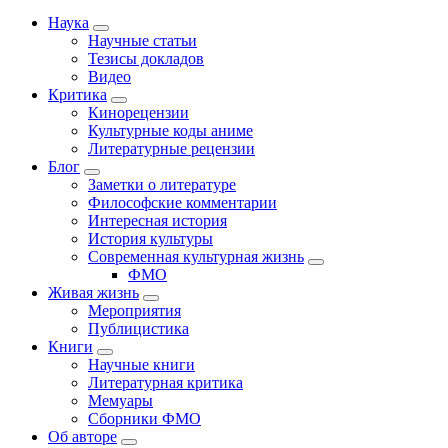
Наука
Научные статьи
Тезисы докладов
Видео
Критика
Кинорецензии
Культурные коды аниме
Литературные рецензии
Блог
Заметки о литературе
Философские комментарии
Интересная история
История культуры
Современная культурная жизнь
ФМО
Живая жизнь
Мероприятия
Публицистика
Книги
Научные книги
Литературная критика
Мемуары
Сборники ФМО
Об авторе