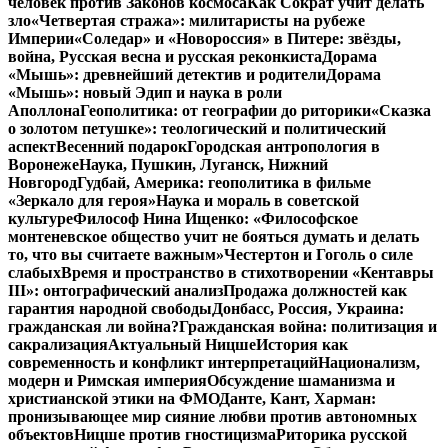
человек против Законов космоса
Как Сократ учит делать
зло
«Четвертая стража»: милитаристы на рубеже
Империи
«Соледар» и «Новороссия» в Питере: звёзды,
война, Русская весна и русская реконкиста
Дорама
«Мышь»: древнейший детектив и родители
Дорама
«Мышь»: новый Эдип и наука в роли
Аполлона
Геополитика: от географии до риторики
«Сказка
о золотом петушке»: теологический и политический
аспект
Весенний подарок
Городская антропология в
Воронеже
Наука, Пушкин, Луганск, Нижний
Новгород
Гудбай, Америка: геополитика в фильме
«Зеркало для героя»
Наука и мораль в советской
культуре
Философ Нина Ищенко: «Философское
монтеневское общество учит не бояться думать и делать
то, что вы считаете важным»
Честертон и Гоголь о силе
слабых
Время и пространство в стихотворении «Кентавры
III»: онтографический анализ
Продажа должностей как
гарантия народной свободы
Донбасс, Россия, Украина:
гражданская ли война?
Гражданская война: политизация и
сакрализация
Актуальный Ницше
История как
современность и конфликт интерпретаций
Национализм,
модерн и Римская империя
Обсуждение шаманизма и
христианской этики на ФМО
Данте, Кант, Харман:
пронизывающее мир сияние любви против автономных
объектов
Ницше против гностицизма
Риторика русской