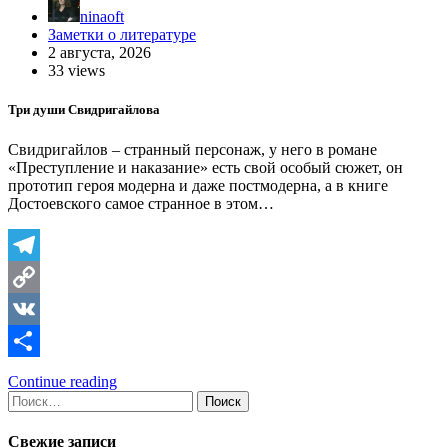
ninaoft
Заметки о литературе
2 августа, 2026
33 views
Три души Свидригайлова
Свидригайлов – странный персонаж, у него в романе
«Преступление и наказание» есть свой особый сюжет, он
прототип героя модерна и даже постмодерна, а в книге
Достоевского самое странное в этом…
Telegram
Copy
Link
VK
Отправить
Continue reading
Найти:
Свежие записи