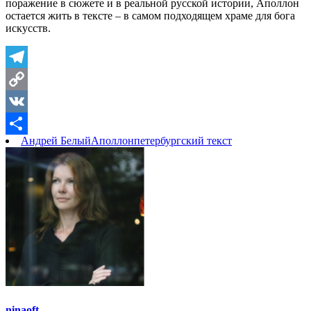
поражение в сюжете и в реальной русской истории, Аполлон
остается жить в тексте – в самом подходящем храме для бога
искусств.
Telegram
Copy
Link
VK
Андрей Белый
Аполлон
петербургский текст
Отправить
ninaoft