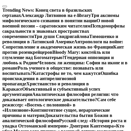
Перейти
к
Trending News:
Конец света в бразильских
содержимому
сертанах
Александр Литвинов на e-library
Три аксиомы
мифологического сознания в понятии нации
О новой
военной поэзии – саратовским читателям
Псевдоморфозы
сакральности в знаковых пространствах
современности
Три души Свидригайлова
Тимошенко и
революция в Латинской Америке
Антропологи на войне:
Сопротивление и академическая жизнь во Франции
Кант
против розенкрейцеров
Bloody Mary: коктейль или
глумление над Богоматерью?
Гендерная оппозиция и
любовь к Родине
Человек ли женщина: София на иконе и в
романе
Роль ученого в обществе: познавать или
воспитывать?
Катастрофы не то, чем кажутся
Ошибка
происхождения в антирелигиозной
пропаганде
Христианство и революция в
Каракасе
Объективный и субъективный успех
аргументации
Аналитическая философия религии: что
доказывает онтологическое доказательство?
Сам себе
режиссер: «Восемь с половиной» в
«Иллюзионе»
Контингентное сущее, иерархические
причины и материя
Доказательства бытия Божия в
аналитической философии
Русский след: «История роста и
упадка Оттоманской империи» Дмитрия Кантемира
«Кто