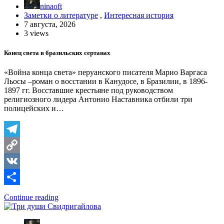
ninaoft
Заметки о литературе
,
Интересная история
7 августа, 2026
3 views
Конец света в бразильских сертанах
«Война конца света» перуанского писателя Марио Варгаса
Льосы –роман о восстании в Канудосе, в Бразилии, в 1896-
1897 гг. Восставшие крестьяне под руководством
религиозного лидера Антонио Наставника отбили три
полицейских и…
Telegram
Copy
Link
VK
Отправить
Continue reading