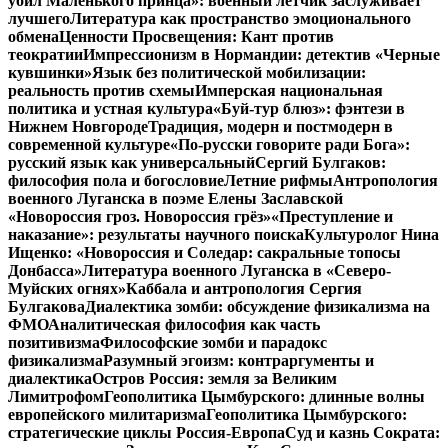
убил Маленького принца»: военный летчик заслуживает
лучшего
Литература как пространство эмоционального
обмена
Ценности Просвещения: Кант против
теократии
Импрессионизм в Нормандии: детектив «Черные
кувшинки»
Язык без политической мобилизации:
реальность против схемы
Имперская национальная
политика и устная культура
«Буй-тур блюз»: фэнтези в
Нижнем Новгороде
Традиция, модерн и постмодерн в
современной культуре
«По-русски говорите ради Бога»:
русский язык как универсальный
Сергий Булгаков:
философия пола и богословие
Летние рифмы
Антропология
военного Луганска в поэме Елены Заславской
«Новороссия гроз. Новороссия грёз»
«Преступление и
наказание»: результаты научного поиска
Культуролог Нина
Ищенко: «Новороссия и Соледар: сакральные топосы
Донбасса»
Литература военного Луганска в «Северо-
Муйских огнях»
Каббала и антропология Сергия
Булгакова
Диалектика зомби: обсуждение физикализма на
ФМО
Аналитическая философия как часть
позитивизма
Философские зомби и парадокс
физикализма
Разумный эгоизм: контраргументы и
диалектика
Остров Россия: земля за Великим
Лимитрофом
Геополитика Цымбурского: длинные волны
европейского милитаризма
Геополитика Цымбурского:
стратегические циклы Россия-Европа
Суд и казнь Сократа: