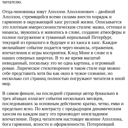
читателю.
Отца-чиновника зовут Аполлон Аполлонович – двойной
Аполлон, стремящийся всеми силами внести порядок и
гармонию в окружающий хаос русской жизни. Описывается
это плотным импрессионистическим стилем: мазки, оттенки и
нюансы, звукопись и живопись в слове, создание атмосферы и
полное погружение в туманный нереальный Петербург,
текущий из прошлого в будущее и из хаоса в хаос. Каждое
мельчайшее событие подается через нюансы, отражения,
впечатления и игры восприятия. Клод Моне в слове и в
наших северных широтах. В то же время масштаб
невиданный, поскольку это не одна картина, а огромный
роман. Лирическое стихотворение в таком стиле еще можно
себе представить хотя бы как окно в чужое сознание, но
несколько сот страниц полностью погружают читателя в иной
мир.
В самом финале, на последней странице автор буквально в
трех абзацах излагает события нескольких месяцев,
последовавших за основным действием: кратко, четко, емко и
предельно ясно. По контрасту с предыдущим динамическим
хаосом на каждом шагу это производит неизгладимое
впечатление. Перед читателем настоящее явление Аполлона,
бога гармонии, ясности и оформленности. Потерпевший