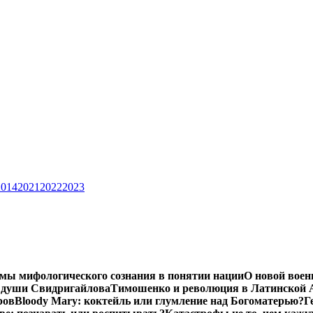
2014
2021
2022
2023
мы мифологического сознания в понятии нации
О новой воен
 души Свидригайлова
Тимошенко и революция в Латинской 
ров
Bloody Mary: коктейль или глумление над Богоматерью?
Г