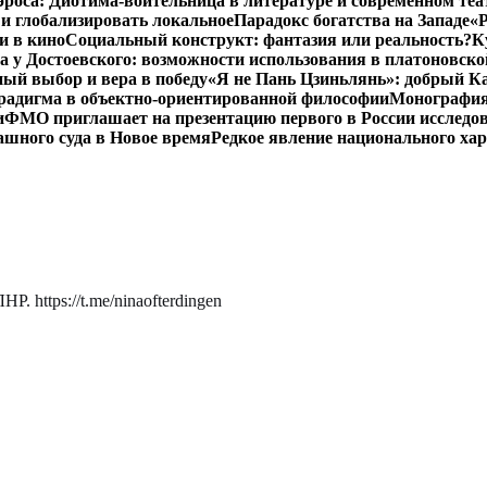
роса: Диотима-воительница в литературе и современном теа
 и глобализировать локальное
Парадокс богатства на Западе
«Р
и в кино
Социальный конструкт: фантазия или реальность?
К
 у Достоевского: возможности использования в платоновск
ый выбор и вера в победу
«Я не Пань Цзиньлянь»: добрый Ка
радигма в объектно-ориентированной философии
Монография 
и
ФМО приглашает на презентацию первого в России исследов
ашного суда в Новое время
Редкое явление национального ха
. https://t.me/ninaofterdingen