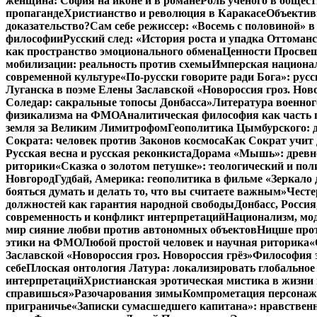
женщина: София на иконе и в романе
Роль ученого в общес
пропаганде
Христианство и революция в Каракасе
Объектив
доказательство?
Сам себе режиссер: «Восемь с половиной» 
философии
Русский след: «История роста и упадка Оттома
как пространство эмоционального обмена
Ценности Просвещ
мобилизации: реальность против схемы
Имперская национал
современной культуре
«По-русски говорите ради Бога»: рус
Луганска в поэме Елены Заславской «Новороссия гроз. Ново
Соледар: сакральные топосы Донбасса»
Литература военног
физикализма на ФМО
Аналитическая философия как часть 
земля за Великим Лимитрофом
Геополитика Цымбурского: 
Сократа: человек против Законов космоса
Как Сократ учит 
Русская весна и русская реконкиста
Дорама «Мышь»: древне
риторики
«Сказка о золотом петушке»: теологический и пол
Новгород
Гудбай, Америка: геополитика в фильме «Зеркало 
бояться думать и делать то, что вы считаете важным»
Честе
должностей как гарантия народной свободы
Донбасс, Росси
современность и конфликт интерпретаций
Национализм, мо
мир сияние любви против автономных объектов
Ницше прот
этики на ФМО
Любой простой человек и научная риторика
«
Заславской «Новороссия гроз. Новороссия грёз»
Философия э
себе
Плоская онтология Латура: локализировать глобальное
интерпретаций
Христианская эротическая мистика в жизни 
справишься»
Разочарования зимы
Компрометация персонажа
приграничье
«Записки сумасшедшего капитана»: нравственн