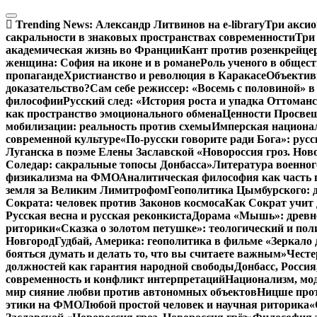
Перейти
к
Trending News:
Александр Литвинов на e-library
Три аксио
содержимому
сакральности в знаковых пространствах современности
Три
академическая жизнь во Франции
Кант против розенкрейце
женщина: София на иконе и в романе
Роль ученого в общес
пропаганде
Христианство и революция в Каракасе
Объектив
доказательство?
Сам себе режиссер: «Восемь с половиной» 
философии
Русский след: «История роста и упадка Оттома
как пространство эмоционального обмена
Ценности Просвещ
мобилизации: реальность против схемы
Имперская национал
современной культуре
«По-русски говорите ради Бога»: рус
Луганска в поэме Елены Заславской «Новороссия гроз. Ново
Соледар: сакральные топосы Донбасса»
Литература военног
физикализма на ФМО
Аналитическая философия как часть 
земля за Великим Лимитрофом
Геополитика Цымбурского: 
Сократа: человек против Законов космоса
Как Сократ учит 
Русская весна и русская реконкиста
Дорама «Мышь»: древне
риторики
«Сказка о золотом петушке»: теологический и пол
Новгород
Гудбай, Америка: геополитика в фильме «Зеркало 
бояться думать и делать то, что вы считаете важным»
Честе
должностей как гарантия народной свободы
Донбасс, Росси
современность и конфликт интерпретаций
Национализм, мо
мир сияние любви против автономных объектов
Ницше прот
этики на ФМО
Любой простой человек и научная риторика
«