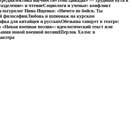
тре
Диалектика научности
«Тень Цикады» — трудный путь к
азделение» и чтение
Социологи и ученые: конфликт
ультуролог Нина Ищенко: «Ничего не бойся. Ты
ой философии
Любовь и шпионаж на курском
фка для китайцев и русских
Обезьяна танцует в театре:
«Новая военная поэзия»: идеологический текст или
ания новой военной поэзии
Шерлок Холмс в
рактера