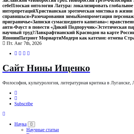
Заславской «Новороссия гроз. Новороссия грёз»
Философия э
себе
Плоская онтология Латура: локализировать глобальное
интерпретаций
Христианская эротическая мистика в жизни 
справишься»
Разочарования зимы
Компрометация персонажа
приграничье
«Записки сумасшедшего капитана»: нравственн
анти-Фауст в повести «Дикий Подпоручик»
Эстетическая па
научный труд?
Лавкрафтианский Краснодон на карте Росси
Японии
Патриот Мориарти
Модерн как катехон: отмена Стр
Пт. Авг 7th, 2026
Сайт Нины Ищенко
Философия, культурология, литературная критика в Луганске, ЛНР
Subscribe
Наука
Научные статьи