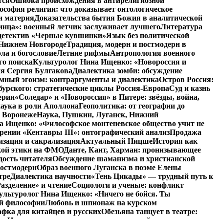
тся
Ошибка происхождения в антирелигиозной
софия религии: что доказывает онтологическое
и материя
Доказательства бытия Божия в аналитической
инца»: военный летчик заслуживает лучшего
Литература
детектив «Черные кувшинки»
Язык без политической
 Нижнем Новгороде
Традиция, модерн и постмодерн в
ла и богословие
Летние рифмы
Антропология военного
го поиска
Культуролог Нина Ищенко: «Новороссия и
ия Сергия Булгакова
Диалектика зомби: обсуждение
мный эгоизм: контраргументы и диалектика
Остров Россия:
урского: стратегические циклы Россия-Европа
Суд и казнь
ерии
«Соледар» и «Новороссия» в Питере: звёзды, война,
аука в роли Аполлона
Геополитика: от географии до
в Воронеже
Наука, Пушкин, Луганск, Нижний
 Ищенко: «Философское монтеневское общество учит не
рении «Кентавры III»: онтографический анализ
Продажа
изация и сакрализация
Актуальный Ницше
История как
кой этики на ФМО
Данте, Кант, Харман: пронизывающее
дость читателя
Обсуждение шаманизма и христианской
постмодерн
Образ военного Луганска в поэме Елены
тре
Диалектика научности
«Тень Цикады» — трудный путь к
азделение» и чтение
Социологи и ученые: конфликт
ультуролог Нина Ищенко: «Ничего не бойся. Ты
ой философии
Любовь и шпионаж на курском
фка для китайцев и русских
Обезьяна танцует в театре: