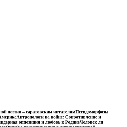
ной поэзии – саратовским читателям
Псевдоморфозы
Америке
Антропологи на войне: Сопротивление и
ендерная оппозиция и любовь к Родине
Человек ли