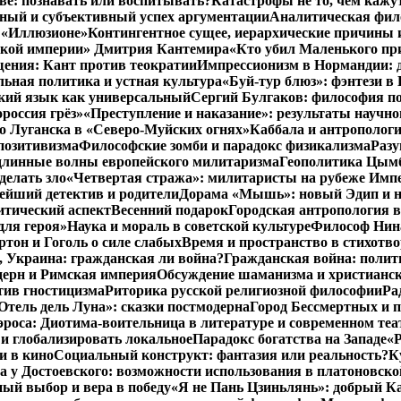
тве: познавать или воспитывать?
Катастрофы не то, чем кажу
ный и субъективный успех аргументации
Аналитическая фило
в «Иллюзионе»
Контингентное сущее, иерархические причины 
нской империи» Дмитрия Кантемира
«Кто убил Маленького пр
ения: Кант против теократии
Импрессионизм в Нормандии: 
ьная политика и устная культура
«Буй-тур блюз»: фэнтези в
ский язык как универсальный
Сергий Булгаков: философия по
россия грёз»
«Преступление и наказание»: результаты научно
о Луганска в «Северо-Муйских огнях»
Каббала и антрополог
позитивизма
Философские зомби и парадокс физикализма
Разу
длинные волны европейского милитаризма
Геополитика Цымб
делать зло
«Четвертая стража»: милитаристы на рубеже Имп
йший детектив и родители
Дорама «Мышь»: новый Эдип и н
итический аспект
Весенний подарок
Городская антропология 
для героя»
Наука и мораль в советской культуре
Философ Нина
ртон и Гоголь о силе слабых
Время и пространство в стихотво
я, Украина: гражданская ли война?
Гражданская война: полит
дерн и Римская империя
Обсуждение шаманизма и христианс
ив гностицизма
Риторика русской религиозной философии
Ра
Отель дель Луна»: сказки постмодерна
Город Бессмертных и 
роса: Диотима-воительница в литературе и современном теа
 и глобализировать локальное
Парадокс богатства на Западе
«Р
и в кино
Социальный конструкт: фантазия или реальность?
К
 у Достоевского: возможности использования в платоновск
ый выбор и вера в победу
«Я не Пань Цзиньлянь»: добрый Ка