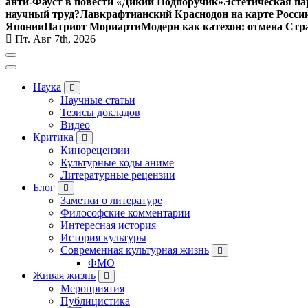
анти-Фауст в повести «Дикий Подпоручик»
Эстетическая па
научный труд?
Лавкрафтианский Краснодон на карте Росси
Японии
Патриот Мориарти
Модерн как катехон: отмена Стр
Пт. Авг 7th, 2026
Наука
Научные статьи
Тезисы докладов
Видео
Критика
Кинорецензии
Культурные коды аниме
Литературные рецензии
Блог
Заметки о литературе
Философские комментарии
Интересная история
История культуры
Современная культурная жизнь
ФМО
Живая жизнь
Мероприятия
Публицистика