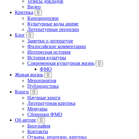
Тезисы докладов
Видео
Критика
Кинорецензии
Культурные коды аниме
Литературные рецензии
Блог
Заметки о литературе
Философские комментарии
Интересная история
История культуры
Современная культурная жизнь
ФМО
Живая жизнь
Мероприятия
Публицистика
Книги
Научные книги
Литературная критика
Мемуары
Сборники ФМО
Об авторе
Биография
Контакты
Отзывы, рецензии, критика