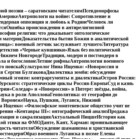
ной поэзии – саратовским читателям
Псевдоморфозы
Америке
Антропологи на войне: Сопротивление и
ендерная оппозиция и любовь к Родине
Человек ли
тся
Ошибка происхождения в антирелигиозной
софия религии: что доказывает онтологическое
и материя
Доказательства бытия Божия в аналитической
инца»: военный летчик заслуживает лучшего
Литература
детектив «Черные кувшинки»
Язык без политической
 Нижнем Новгороде
Традиция, модерн и постмодерн в
ла и богословие
Летние рифмы
Антропология военного
го поиска
Культуролог Нина Ищенко: «Новороссия и
ия Сергия Булгакова
Диалектика зомби: обсуждение
мный эгоизм: контраргументы и диалектика
Остров Россия:
урского: стратегические циклы Россия-Европа
Суд и казнь
ерии
«Соледар» и «Новороссия» в Питере: звёзды, война,
аука в роли Аполлона
Геополитика: от географии до
в Воронеже
Наука, Пушкин, Луганск, Нижний
 Ищенко: «Философское монтеневское общество учит не
рении «Кентавры III»: онтографический анализ
Продажа
изация и сакрализация
Актуальный Ницше
История как
кой этики на ФМО
Данте, Кант, Харман: пронизывающее
дость читателя
Обсуждение шаманизма и христианской
постмодерн
Образ военного Луганска в поэме Елены