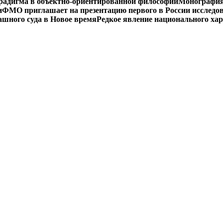
радигма в объектно-ориентированной философии
Монография 
и
ФМО приглашает на презентацию первого в России исследов
ашного суда в Новое время
Редкое явление национального ха