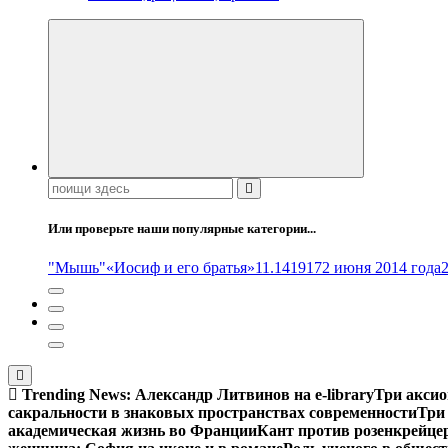
Поиск:
Или проверьте наши популярные категории...
"Мышь"
«Иосиф и его братья»
11.14
1917
2 июня 2014 года
Trending News:
Александр Литвинов на e-library
Три аксио
сакральности в знаковых пространствах современности
Три
академическая жизнь во Франции
Кант против розенкрейце