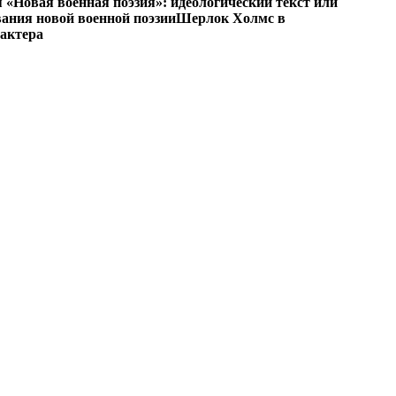
«Новая военная поэзия»: идеологический текст или
ания новой военной поэзии
Шерлок Холмс в
рактера