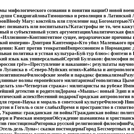
мы мифологического сознания в понятии нации
О новой воен
 души Свидригайлова
Тимошенко и революция в Латинской 
ров
Bloody Mary: коктейль или глумление над Богоматерью?
Г
тве: познавать или воспитывать?
Катастрофы не то, чем кажу
ный и субъективный успех аргументации
Аналитическая фило
в «Иллюзионе»
Контингентное сущее, иерархические причины 
нской империи» Дмитрия Кантемира
«Кто убил Маленького пр
ения: Кант против теократии
Импрессионизм в Нормандии: 
ьная политика и устная культура
«Буй-тур блюз»: фэнтези в
ский язык как универсальный
Сергий Булгаков: философия по
россия грёз»
«Преступление и наказание»: результаты научно
о Луганска в «Северо-Муйских огнях»
Каббала и антрополог
позитивизма
Философские зомби и парадокс физикализма
Разу
длинные волны европейского милитаризма
Геополитика Цымб
делать зло
«Четвертая стража»: милитаристы на рубеже Имп
йший детектив и родители
Дорама «Мышь»: новый Эдип и н
итический аспект
Весенний подарок
Городская антропология 
для героя»
Наука и мораль в советской культуре
Философ Нина
ртон и Гоголь о силе слабых
Время и пространство в стихотво
я, Украина: гражданская ли война?
Гражданская война: полит
дерн и Римская империя
Обсуждение шаманизма и христианс
ив гностицизма
Риторика русской религиозной философии
Ра
Отель дель Луна»: сказки постмодерна
Город Бессмертных и 