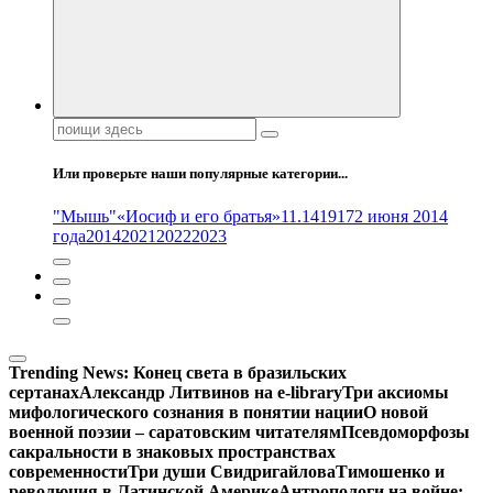
Поиск:
Или проверьте наши популярные категории...
"Мышь"
«Иосиф и его братья»
11.14
1917
2 июня 2014
года
2014
2021
2022
2023
Trending News:
Конец света в бразильских
сертанах
Александр Литвинов на e-library
Три аксиомы
мифологического сознания в понятии нации
О новой
военной поэзии – саратовским читателям
Псевдоморфозы
сакральности в знаковых пространствах
современности
Три души Свидригайлова
Тимошенко и
революция в Латинской Америке
Антропологи на войне: