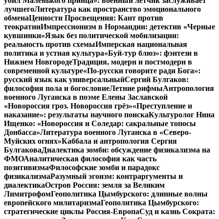
убил Маленького принца»: военный летчик заслуживает
лучшего
Литература как пространство эмоционального
обмена
Ценности Просвещения: Кант против
теократии
Импрессионизм в Нормандии: детектив «Черные
кувшинки»
Язык без политической мобилизации:
реальность против схемы
Имперская национальная
политика и устная культура
«Буй-тур блюз»: фэнтези в
Нижнем Новгороде
Традиция, модерн и постмодерн в
современной культуре
«По-русски говорите ради Бога»:
русский язык как универсальный
Сергий Булгаков:
философия пола и богословие
Летние рифмы
Антропология
военного Луганска в поэме Елены Заславской
«Новороссия гроз. Новороссия грёз»
«Преступление и
наказание»: результаты научного поиска
Культуролог Нина
Ищенко: «Новороссия и Соледар: сакральные топосы
Донбасса»
Литература военного Луганска в «Северо-
Муйских огнях»
Каббала и антропология Сергия
Булгакова
Диалектика зомби: обсуждение физикализма на
ФМО
Аналитическая философия как часть
позитивизма
Философские зомби и парадокс
физикализма
Разумный эгоизм: контраргументы и
диалектика
Остров Россия: земля за Великим
Лимитрофом
Геополитика Цымбурского: длинные волны
европейского милитаризма
Геополитика Цымбурского:
стратегические циклы Россия-Европа
Суд и казнь Сократа: