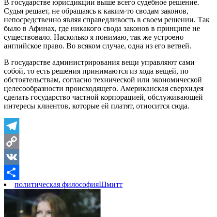
В государстве юрисдикции выше всего судебное решение.
Судья решает, не обращаясь к каким-то сводам законов,
непосредственно являя справедливость в своем решении. Так
было в Афинах, где никакого свода законов в принципе не
существовало. Насколько я понимаю, так же устроено
английское право. Во всяком случае, одна из его ветвей.
В государстве администрирования вещи управляют сами
собой, то есть решения принимаются из хода вещей, по
обстоятельствам, согласно технической или экономической
целесообразности происходящего. Американская сверхидея
сделать государство частной корпорацией, обслуживающей
интересы клиентов, которые ей платят, относится сюда.
Telegram
Copy
Link
VK
политическая философия
Шмитт
Отправить