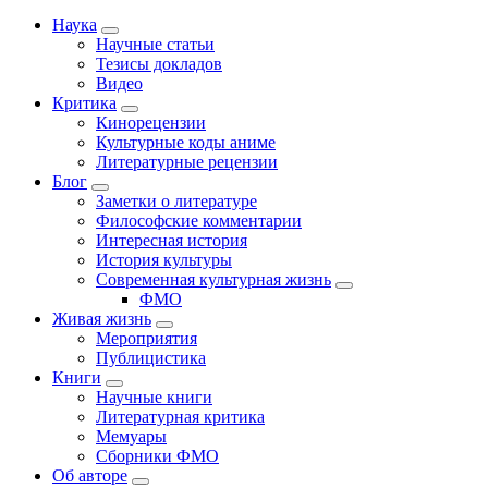
Наука
Научные статьи
Тезисы докладов
Видео
Критика
Кинорецензии
Культурные коды аниме
Литературные рецензии
Блог
Заметки о литературе
Философские комментарии
Интересная история
История культуры
Современная культурная жизнь
ФМО
Живая жизнь
Мероприятия
Публицистика
Книги
Научные книги
Литературная критика
Мемуары
Сборники ФМО
Об авторе