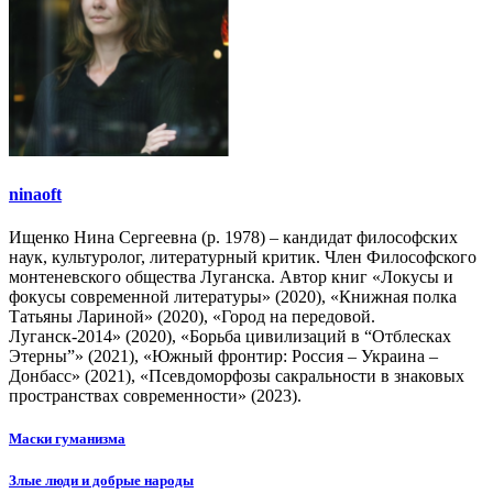
ninaoft
Ищенко Нина Сергеевна (р. 1978) – кандидат философских
наук, культуролог, литературный критик. Член Философского
монтеневского общества Луганска. Автор книг «Локусы и
фокусы современной литературы» (2020), «Книжная полка
Татьяны Лариной» (2020), «Город на передовой.
Луганск-2014» (2020), «Борьба цивилизаций в “Отблесках
Этерны”» (2021), «Южный фронтир: Россия – Украина –
Донбасс» (2021), «Псевдоморфозы сакральности в знаковых
пространствах современности» (2023).
Навигация
Маски гуманизма
по
Злые люди и добрые народы