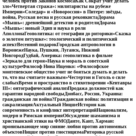
человек против Законов космоса
Как Сократ учит делать
зло
«Четвертая стража»: милитаристы на рубеже
Империи
«Соледар» и «Новороссия» в Питере: звёзды,
война, Русская весна и русская реконкиста
Дорама
«Мышь»: древнейший детектив и родители
Дорама
«Мышь»: новый Эдип и наука в роли
Аполлона
Геополитика: от географии до риторики
«Сказка
о золотом петушке»: теологический и политический
аспект
Весенний подарок
Городская антропология в
Воронеже
Наука, Пушкин, Луганск, Нижний
Новгород
Гудбай, Америка: геополитика в фильме
«Зеркало для героя»
Наука и мораль в советской
культуре
Философ Нина Ищенко: «Философское
монтеневское общество учит не бояться думать и делать
то, что вы считаете важным»
Честертон и Гоголь о силе
слабых
Время и пространство в стихотворении «Кентавры
III»: онтографический анализ
Продажа должностей как
гарантия народной свободы
Донбасс, Россия, Украина:
гражданская ли война?
Гражданская война: политизация и
сакрализация
Актуальный Ницше
История как
современность и конфликт интерпретаций
Национализм,
модерн и Римская империя
Обсуждение шаманизма и
христианской этики на ФМО
Данте, Кант, Харман:
пронизывающее мир сияние любви против автономных
объектов
Ницше против гностицизма
Риторика русской