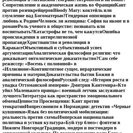
Сопротивление и академическая жизнь во Франции
Кант
против розенкрейцеров
Bloody Mary: коктейль или
глумление над Богоматерью?
Гендерная оппозиция и
любовь к Родине
Человек ли женщина: София на иконе и в
романе
Роль ученого в обществе: познавать или
воспитывать?
Катастрофы не то, чем кажутся
Ошибка
происхождения в антирелигиозной
пропаганде
Христианство и революция в
Каракасе
Объективный и субъективный успех
аргументации
Аналитическая философия религии: что
доказывает онтологическое доказательство?
Сам себе
режиссер: «Восемь с половиной» в
«Иллюзионе»
Контингентное сущее, иерархические
причины и материя
Доказательства бытия Божия в
аналитической философии
Русский след: «История роста и
упадка Оттоманской империи» Дмитрия Кантемира
«Кто
убил Маленького принца»: военный летчик заслуживает
лучшего
Литература как пространство эмоционального
обмена
Ценности Просвещения: Кант против
теократии
Импрессионизм в Нормандии: детектив «Черные
кувшинки»
Язык без политической мобилизации:
реальность против схемы
Имперская национальная
политика и устная культура
«Буй-тур блюз»: фэнтези в
Нижнем Новгороде
Традиция, модерн и постмодерн в