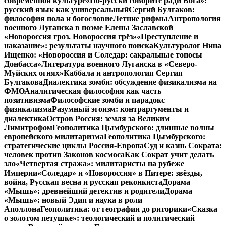
современной культуре
«По-русски говорите ради Бога»:
русский язык как универсальный
Сергий Булгаков:
философия пола и богословие
Летние рифмы
Антропология
военного Луганска в поэме Елены Заславской
«Новороссия гроз. Новороссия грёз»
«Преступление и
наказание»: результаты научного поиска
Культуролог Нина
Ищенко: «Новороссия и Соледар: сакральные топосы
Донбасса»
Литература военного Луганска в «Северо-
Муйских огнях»
Каббала и антропология Сергия
Булгакова
Диалектика зомби: обсуждение физикализма на
ФМО
Аналитическая философия как часть
позитивизма
Философские зомби и парадокс
физикализма
Разумный эгоизм: контраргументы и
диалектика
Остров Россия: земля за Великим
Лимитрофом
Геополитика Цымбурского: длинные волны
европейского милитаризма
Геополитика Цымбурского:
стратегические циклы Россия-Европа
Суд и казнь Сократа:
человек против Законов космоса
Как Сократ учит делать
зло
«Четвертая стража»: милитаристы на рубеже
Империи
«Соледар» и «Новороссия» в Питере: звёзды,
война, Русская весна и русская реконкиста
Дорама
«Мышь»: древнейший детектив и родители
Дорама
«Мышь»: новый Эдип и наука в роли
Аполлона
Геополитика: от географии до риторики
«Сказка
о золотом петушке»: теологический и политический