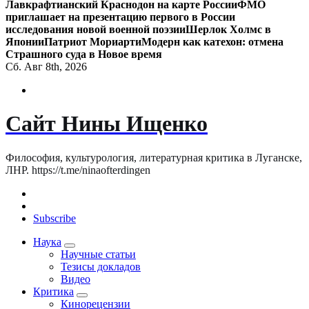
Лавкрафтианский Краснодон на карте России
ФМО
приглашает на презентацию первого в России
исследования новой военной поэзии
Шерлок Холмс в
Японии
Патриот Мориарти
Модерн как катехон: отмена
Страшного суда в Новое время
Сб. Авг 8th, 2026
Сайт Нины Ищенко
Философия, культурология, литературная критика в Луганске,
ЛНР. https://t.me/ninaofterdingen
Subscribe
Наука
Научные статьи
Тезисы докладов
Видео
Критика
Кинорецензии