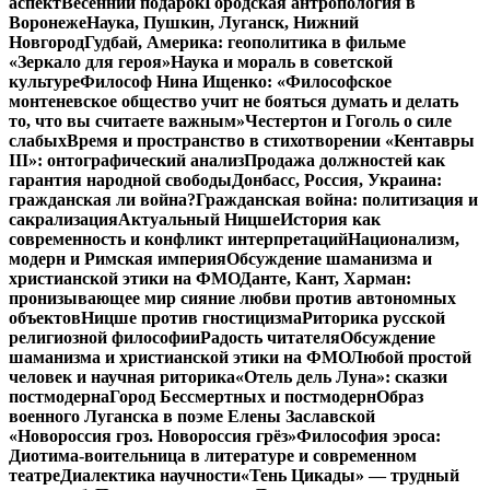
аспект
Весенний подарок
Городская антропология в
Воронеже
Наука, Пушкин, Луганск, Нижний
Новгород
Гудбай, Америка: геополитика в фильме
«Зеркало для героя»
Наука и мораль в советской
культуре
Философ Нина Ищенко: «Философское
монтеневское общество учит не бояться думать и делать
то, что вы считаете важным»
Честертон и Гоголь о силе
слабых
Время и пространство в стихотворении «Кентавры
III»: онтографический анализ
Продажа должностей как
гарантия народной свободы
Донбасс, Россия, Украина:
гражданская ли война?
Гражданская война: политизация и
сакрализация
Актуальный Ницше
История как
современность и конфликт интерпретаций
Национализм,
модерн и Римская империя
Обсуждение шаманизма и
христианской этики на ФМО
Данте, Кант, Харман:
пронизывающее мир сияние любви против автономных
объектов
Ницше против гностицизма
Риторика русской
религиозной философии
Радость читателя
Обсуждение
шаманизма и христианской этики на ФМО
Любой простой
человек и научная риторика
«Отель дель Луна»: сказки
постмодерна
Город Бессмертных и постмодерн
Образ
военного Луганска в поэме Елены Заславской
«Новороссия гроз. Новороссия грёз»
Философия эроса:
Диотима-воительница в литературе и современном
театре
Диалектика научности
«Тень Цикады» — трудный