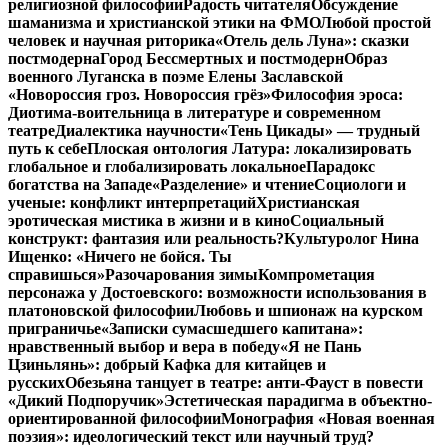
религиозной философии
Радость читателя
Обсуждение
шаманизма и христианской этики на ФМО
Любой простой
человек и научная риторика
«Отель дель Луна»: сказки
постмодерна
Город Бессмертных и постмодерн
Образ
военного Луганска в поэме Елены Заславской
«Новороссия гроз. Новороссия грёз»
Философия эроса:
Диотима-воительница в литературе и современном
театре
Диалектика научности
«Тень Цикады» — трудный
путь к себе
Плоская онтология Латура: локализировать
глобальное и глобализировать локальное
Парадокс
богатства на Западе
«Разделение» и чтение
Социологи и
ученые: конфликт интерпретаций
Христианская
эротическая мистика в жизни и в кино
Социальный
конструкт: фантазия или реальность?
Культуролог Нина
Ищенко: «Ничего не бойся. Ты
справишься»
Разочарования зимы
Компрометация
персонажа у Достоевского: возможности использования в
платоновской философии
Любовь и шпионаж на курском
приграничье
«Записки сумасшедшего капитана»:
нравственный выбор и вера в победу
«Я не Пань
Цзиньлянь»: добрый Кафка для китайцев и
русских
Обезьяна танцует в театре: анти-Фауст в повести
«Дикий Подпоручик»
Эстетическая парадигма в объектно-
ориентированной философии
Монография «Новая военная
поэзия»: идеологический текст или научный труд?