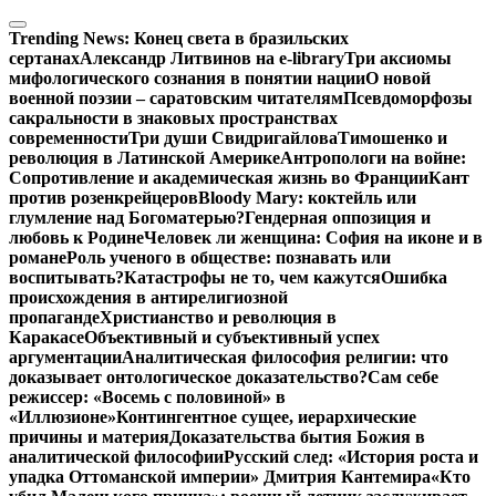
Перейти
к
Trending News:
Конец света в бразильских
содержимому
сертанах
Александр Литвинов на e-library
Три аксиомы
мифологического сознания в понятии нации
О новой
военной поэзии – саратовским читателям
Псевдоморфозы
сакральности в знаковых пространствах
современности
Три души Свидригайлова
Тимошенко и
революция в Латинской Америке
Антропологи на войне:
Сопротивление и академическая жизнь во Франции
Кант
против розенкрейцеров
Bloody Mary: коктейль или
глумление над Богоматерью?
Гендерная оппозиция и
любовь к Родине
Человек ли женщина: София на иконе и в
романе
Роль ученого в обществе: познавать или
воспитывать?
Катастрофы не то, чем кажутся
Ошибка
происхождения в антирелигиозной
пропаганде
Христианство и революция в
Каракасе
Объективный и субъективный успех
аргументации
Аналитическая философия религии: что
доказывает онтологическое доказательство?
Сам себе
режиссер: «Восемь с половиной» в
«Иллюзионе»
Контингентное сущее, иерархические
причины и материя
Доказательства бытия Божия в
аналитической философии
Русский след: «История роста и
упадка Оттоманской империи» Дмитрия Кантемира
«Кто