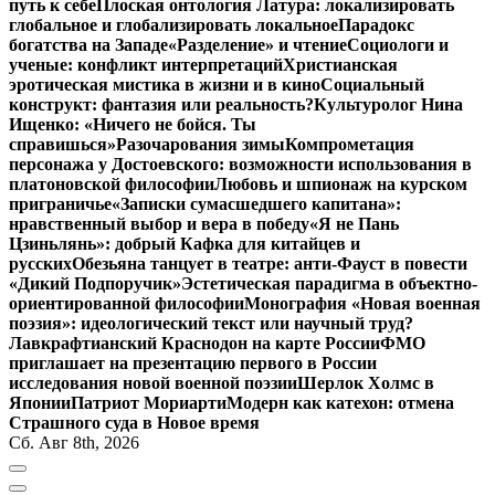
путь к себе
Плоская онтология Латура: локализировать
глобальное и глобализировать локальное
Парадокс
богатства на Западе
«Разделение» и чтение
Социологи и
ученые: конфликт интерпретаций
Христианская
эротическая мистика в жизни и в кино
Социальный
конструкт: фантазия или реальность?
Культуролог Нина
Ищенко: «Ничего не бойся. Ты
справишься»
Разочарования зимы
Компрометация
персонажа у Достоевского: возможности использования в
платоновской философии
Любовь и шпионаж на курском
приграничье
«Записки сумасшедшего капитана»:
нравственный выбор и вера в победу
«Я не Пань
Цзиньлянь»: добрый Кафка для китайцев и
русских
Обезьяна танцует в театре: анти-Фауст в повести
«Дикий Подпоручик»
Эстетическая парадигма в объектно-
ориентированной философии
Монография «Новая военная
поэзия»: идеологический текст или научный труд?
Лавкрафтианский Краснодон на карте России
ФМО
приглашает на презентацию первого в России
исследования новой военной поэзии
Шерлок Холмс в
Японии
Патриот Мориарти
Модерн как катехон: отмена
Страшного суда в Новое время
Сб. Авг 8th, 2026