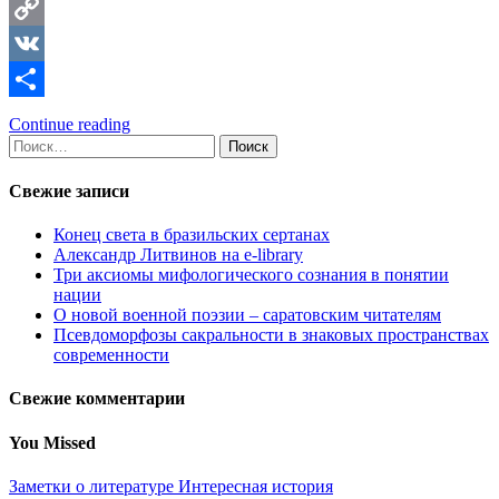
Telegram
Copy
Link
VK
Отправить
Continue reading
Найти:
Свежие записи
Конец света в бразильских сертанах
Александр Литвинов на e-library
Три аксиомы мифологического сознания в понятии
нации
О новой военной поэзии – саратовским читателям
Псевдоморфозы сакральности в знаковых пространствах
современности
Свежие комментарии
You Missed
Заметки о литературе
Интересная история