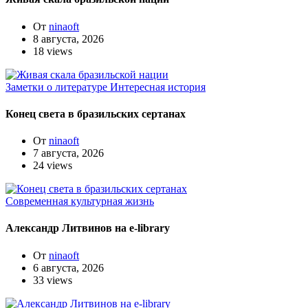
От
ninaoft
8 августа, 2026
18 views
Заметки о литературе
Интересная история
Конец света в бразильских сертанах
От
ninaoft
7 августа, 2026
24 views
Современная культурная жизнь
Александр Литвинов на e-library
От
ninaoft
6 августа, 2026
33 views