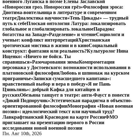
военного Луганска в поэме Елены Заславской
«Новороссия гроз. Новороссия грёз»
Философия эроса:
Диотима-воительница в литературе и современном
театре
Диалектика научности
«Тень Цикады» — трудный
путь к себе
Плоская онтология Латура: локализировать
глобальное и глобализировать локальное
Парадокс
богатства на Западе
«Разделение» и чтение
Социологи и
ученые: конфликт интерпретаций
Христианская
эротическая мистика в жизни и в кино
Социальный
конструкт: фантазия или реальность?
Культуролог Нина
Ищенко: «Ничего не бойся. Ты
справишься»
Разочарования зимы
Компрометация
персонажа у Достоевского: возможности использования в
платоновской философии
Любовь и шпионаж на курском
приграничье
«Записки сумасшедшего капитана»:
нравственный выбор и вера в победу
«Я не Пань
Цзиньлянь»: добрый Кафка для китайцев и
русских
Обезьяна танцует в театре: анти-Фауст в повести
«Дикий Подпоручик»
Эстетическая парадигма в объектно-
ориентированной философии
Монография «Новая военная
поэзия»: идеологический текст или научный труд?
Лавкрафтианский Краснодон на карте России
ФМО
приглашает на презентацию первого в России
исследования новой военной поэзии
Пн. Авг 10th, 2026