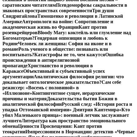
саратовским читателям
Псевдоморфозы сакральности в
знаковых пространствах современности
Три души
Свидригайлова
Тимошенко и революция в Латинской
Америке
Антропологи на войне: Сопротивление и
академическая жизнь во Франции
Кант против
розенкрейцеров
Bloody Mary: коктейль или глумление над
Богоматерью?
Гендерная оппозиция и любовь к
Родине
Человек ли женщина: София на иконе и в
романе
Роль ученого в обществе: познавать или
воспитывать?
Катастрофы не то, чем кажутся
Ошибка
происхождения в антирелигиозной
пропаганде
Христианство и революция в
Каракасе
Объективный и субъективный успех
аргументации
Аналитическая философия религии: что
доказывает онтологическое доказательство?
Сам себе
режиссер: «Восемь с половиной» в
«Иллюзионе»
Контингентное сущее, иерархические
причины и материя
Доказательства бытия Божия в
аналитической философии
Русский след: «История роста и
упадка Оттоманской империи» Дмитрия Кантемира
«Кто
убил Маленького принца»: военный летчик заслуживает
лучшего
Литература как пространство эмоционального
обмена
Ценности Просвещения: Кант против
теократии
Импрессионизм в Нормандии: детектив «Черные