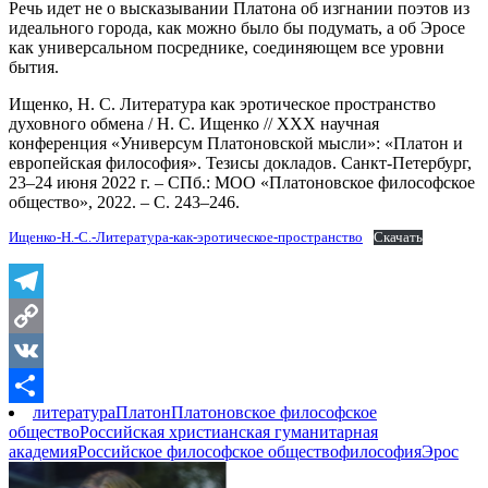
Речь идет не о высказывании Платона об изгнании поэтов из
идеального города, как можно было бы подумать, а об Эросе
как универсальном посреднике, соединяющем все уровни
бытия.
Ищенко, Н. С. Литература как эротическое пространство
духовного обмена / Н. С. Ищенко // XXX научная
конференция «Универсум Платоновской мысли»: «Платон и
европейская философия». Тезисы докладов. Санкт-Петербург,
23–24 июня 2022 г. – СПб.: МОО «Платоновское философское
общество», 2022. – С. 243–246.
Ищенко-Н.-С.-Литература-как-эротическое-пространство
Скачать
Telegram
Copy
Link
VK
литература
Платон
Платоновское философское
Отправить
общество
Российская христианская гуманитарная
академия
Российское философское общество
философия
Эрос