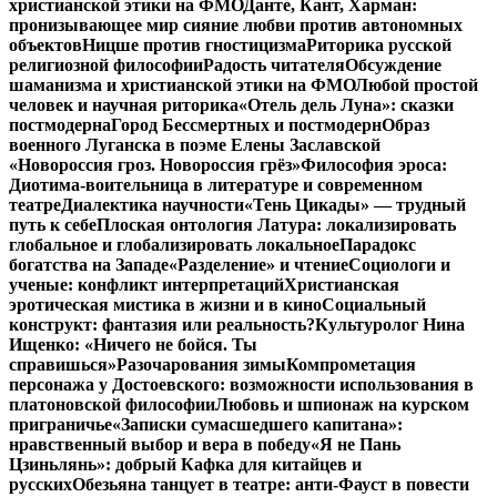
христианской этики на ФМО
Данте, Кант, Харман:
пронизывающее мир сияние любви против автономных
объектов
Ницше против гностицизма
Риторика русской
религиозной философии
Радость читателя
Обсуждение
шаманизма и христианской этики на ФМО
Любой простой
человек и научная риторика
«Отель дель Луна»: сказки
постмодерна
Город Бессмертных и постмодерн
Образ
военного Луганска в поэме Елены Заславской
«Новороссия гроз. Новороссия грёз»
Философия эроса:
Диотима-воительница в литературе и современном
театре
Диалектика научности
«Тень Цикады» — трудный
путь к себе
Плоская онтология Латура: локализировать
глобальное и глобализировать локальное
Парадокс
богатства на Западе
«Разделение» и чтение
Социологи и
ученые: конфликт интерпретаций
Христианская
эротическая мистика в жизни и в кино
Социальный
конструкт: фантазия или реальность?
Культуролог Нина
Ищенко: «Ничего не бойся. Ты
справишься»
Разочарования зимы
Компрометация
персонажа у Достоевского: возможности использования в
платоновской философии
Любовь и шпионаж на курском
приграничье
«Записки сумасшедшего капитана»:
нравственный выбор и вера в победу
«Я не Пань
Цзиньлянь»: добрый Кафка для китайцев и
русских
Обезьяна танцует в театре: анти-Фауст в повести