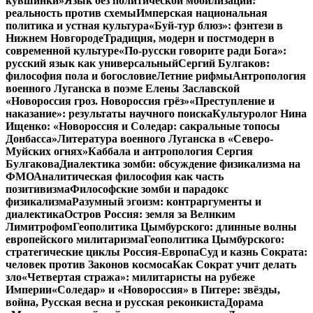
кувшинки»
Язык без политической мобилизации:
реальность против схемы
Имперская национальная
политика и устная культура
«Буй-тур блюз»: фэнтези в
Нижнем Новгороде
Традиция, модерн и постмодерн в
современной культуре
«По-русски говорите ради Бога»:
русский язык как универсальный
Сергий Булгаков:
философия пола и богословие
Летние рифмы
Антропология
военного Луганска в поэме Елены Заславской
«Новороссия гроз. Новороссия грёз»
«Преступление и
наказание»: результаты научного поиска
Культуролог Нина
Ищенко: «Новороссия и Соледар: сакральные топосы
Донбасса»
Литература военного Луганска в «Северо-
Муйских огнях»
Каббала и антропология Сергия
Булгакова
Диалектика зомби: обсуждение физикализма на
ФМО
Аналитическая философия как часть
позитивизма
Философские зомби и парадокс
физикализма
Разумный эгоизм: контраргументы и
диалектика
Остров Россия: земля за Великим
Лимитрофом
Геополитика Цымбурского: длинные волны
европейского милитаризма
Геополитика Цымбурского:
стратегические циклы Россия-Европа
Суд и казнь Сократа:
человек против Законов космоса
Как Сократ учит делать
зло
«Четвертая стража»: милитаристы на рубеже
Империи
«Соледар» и «Новороссия» в Питере: звёзды,
война, Русская весна и русская реконкиста
Дорама