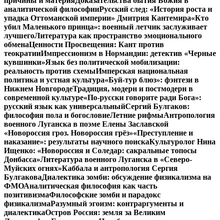
причины и материя
Доказательства бытия Божия в
аналитической философии
Русский след: «История роста и
упадка Оттоманской империи» Дмитрия Кантемира
«Кто
убил Маленького принца»: военный летчик заслуживает
лучшего
Литература как пространство эмоционального
обмена
Ценности Просвещения: Кант против
теократии
Импрессионизм в Нормандии: детектив «Черные
кувшинки»
Язык без политической мобилизации:
реальность против схемы
Имперская национальная
политика и устная культура
«Буй-тур блюз»: фэнтези в
Нижнем Новгороде
Традиция, модерн и постмодерн в
современной культуре
«По-русски говорите ради Бога»:
русский язык как универсальный
Сергий Булгаков:
философия пола и богословие
Летние рифмы
Антропология
военного Луганска в поэме Елены Заславской
«Новороссия гроз. Новороссия грёз»
«Преступление и
наказание»: результаты научного поиска
Культуролог Нина
Ищенко: «Новороссия и Соледар: сакральные топосы
Донбасса»
Литература военного Луганска в «Северо-
Муйских огнях»
Каббала и антропология Сергия
Булгакова
Диалектика зомби: обсуждение физикализма на
ФМО
Аналитическая философия как часть
позитивизма
Философские зомби и парадокс
физикализма
Разумный эгоизм: контраргументы и
диалектика
Остров Россия: земля за Великим