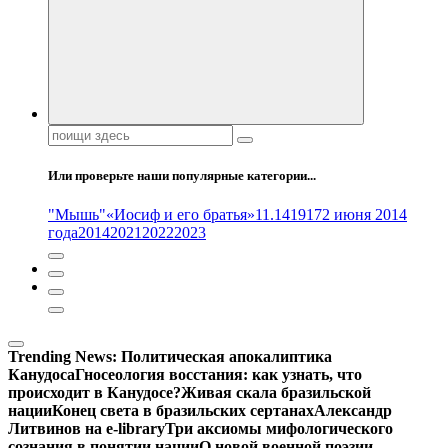
Поиск:
Или проверьте наши популярные категории...
"Мышь"
«Иосиф и его братья»
11.14
1917
2 июня 2014
года
2014
2021
2022
2023
Trending News:
Политическая апокалиптика
Канудоса
Гносеология восстания: как узнать, что
происходит в Канудосе?
Живая скала бразильской
нации
Конец света в бразильских сертанах
Александр
Литвинов на e-library
Три аксиомы мифологического
сознания в понятии нации
О новой военной поэзии –