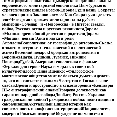
Лимитрофом
Геополитика Цымбурского: длинные волны
европейского милитаризма
Геополитика Цымбурского:
стратегические циклы Россия-Европа
Суд и казнь Сократа:
человек против Законов космоса
Как Сократ учит делать
зло
«Четвертая стража»: милитаристы на рубеже
Империи
«Соледар» и «Новороссия» в Питере: звёзды,
война, Русская весна и русская реконкиста
Дорама
«Мышь»: древнейший детектив и родители
Дорама
«Мышь»: новый Эдип и наука в роли
Аполлона
Геополитика: от географии до риторики
«Сказка
о золотом петушке»: теологический и политический
аспект
Весенний подарок
Городская антропология в
Воронеже
Наука, Пушкин, Луганск, Нижний
Новгород
Гудбай, Америка: геополитика в фильме
«Зеркало для героя»
Наука и мораль в советской
культуре
Философ Нина Ищенко: «Философское
монтеневское общество учит не бояться думать и делать
то, что вы считаете важным»
Честертон и Гоголь о силе
слабых
Время и пространство в стихотворении «Кентавры
III»: онтографический анализ
Продажа должностей как
гарантия народной свободы
Донбасс, Россия, Украина:
гражданская ли война?
Гражданская война: политизация и
сакрализация
Актуальный Ницше
История как
современность и конфликт интерпретаций
Национализм,
модерн и Римская империя
Обсуждение шаманизма и