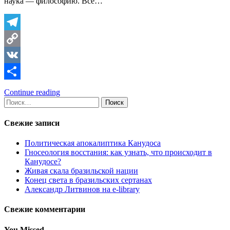
наука — философию. Все…
Telegram
Copy
Link
VK
Отправить
Continue reading
Найти:
Свежие записи
Политическая апокалиптика Канудоса
Гносеология восстания: как узнать, что происходит в
Канудосе?
Живая скала бразильской нации
Конец света в бразильских сертанах
Александр Литвинов на e-library
Свежие комментарии
You Missed