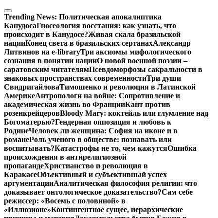
Перейти
к
Trending News:
Политическая апокалиптика
содержимому
Канудоса
Гносеология восстания: как узнать, что
происходит в Канудосе?
Живая скала бразильской
нации
Конец света в бразильских сертанах
Александр
Литвинов на e-library
Три аксиомы мифологического
сознания в понятии нации
О новой военной поэзии –
саратовским читателям
Псевдоморфозы сакральности в
знаковых пространствах современности
Три души
Свидригайлова
Тимошенко и революция в Латинской
Америке
Антропологи на войне: Сопротивление и
академическая жизнь во Франции
Кант против
розенкрейцеров
Bloody Mary: коктейль или глумление над
Богоматерью?
Гендерная оппозиция и любовь к
Родине
Человек ли женщина: София на иконе и в
романе
Роль ученого в обществе: познавать или
воспитывать?
Катастрофы не то, чем кажутся
Ошибка
происхождения в антирелигиозной
пропаганде
Христианство и революция в
Каракасе
Объективный и субъективный успех
аргументации
Аналитическая философия религии: что
доказывает онтологическое доказательство?
Сам себе
режиссер: «Восемь с половиной» в
«Иллюзионе»
Контингентное сущее, иерархические