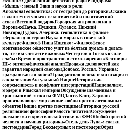
«Мышь»: древнейший детектив и родители
Дорама
«Мышь»: новый Эдип и наука в роли
Аполлона
Геополитика: от географии до риторики
«Сказка
о золотом петушке»: теологический и политический
аспект
Весенний подарок
Городская антропология в
Воронеже
Наука, Пушкин, Луганск, Нижний
Новгород
Гудбай, Америка: геополитика в фильме
«Зеркало для героя»
Наука и мораль в советской
культуре
Философ Нина Ищенко: «Философское
монтеневское общество учит не бояться думать и делать
то, что вы считаете важным»
Честертон и Гоголь о силе
слабых
Время и пространство в стихотворении «Кентавры
III»: онтографический анализ
Продажа должностей как
гарантия народной свободы
Донбасс, Россия, Украина:
гражданская ли война?
Гражданская война: политизация и
сакрализация
Актуальный Ницше
История как
современность и конфликт интерпретаций
Национализм,
модерн и Римская империя
Обсуждение шаманизма и
христианской этики на ФМО
Данте, Кант, Харман:
пронизывающее мир сияние любви против автономных
объектов
Ницше против гностицизма
Риторика русской
религиозной философии
Радость читателя
Обсуждение
шаманизма и христианской этики на ФМО
Любой простой
человек и научная риторика
«Отель дель Луна»: сказки
постмодерна
Город Бессмертных и постмодерн
Образ